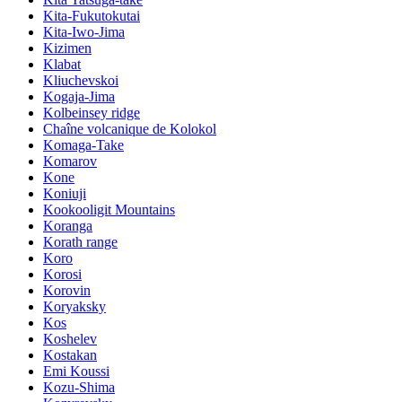
Kita-Fukutokutai
Kita-Iwo-Jima
Kizimen
Klabat
Kliuchevskoi
Kogaja-Jima
Kolbeinsey ridge
Chaîne volcanique de Kolokol
Komaga-Take
Komarov
Kone
Koniuji
Kookooligit Mountains
Koranga
Korath range
Koro
Korosi
Korovin
Koryaksky
Kos
Koshelev
Kostakan
Emi Koussi
Kozu-Shima