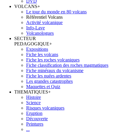
DVD
VOLCANS
+
Le tour du monde en 80 volcans
Référentiel Volcans
Activité volcanique
Info-Lave
Volcanologues
SECTEUR
PEDAGOGIQUE
+
Expositions
Fiche les volcans
Fiche les roches volcaniques
Fiche classification des roches magmatiques
Fiche minéraux du volcanisme
Fiche les nuées ardentes
Les grandes catastrophes
Maquettes et Quiz
THEMATIQUES
+
Histoire
Science
Risques volcaniques
Eruption
Découverte
Peintures
...