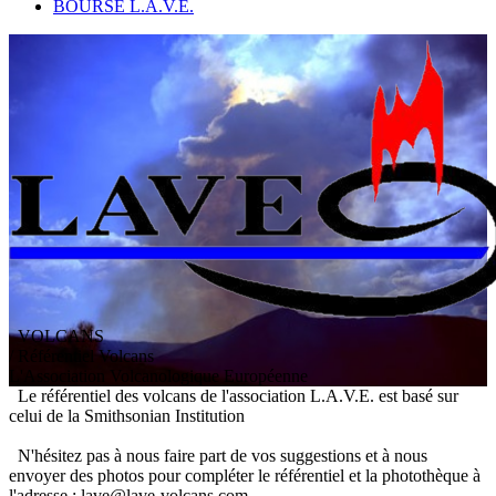
BOURSE L.A.V.E.
VOLCANS
/ Référentiel Volcans
L
'
A
ssociation
V
olcanologique
E
uropéenne
Le référentiel des volcans de l'association L.A.V.E. est basé sur
celui de la Smithsonian Institution
N'hésitez pas à nous faire part de vos suggestions et à nous
envoyer des photos pour compléter le référentiel et la photothèque à
l'adresse : lave@lave-volcans.com