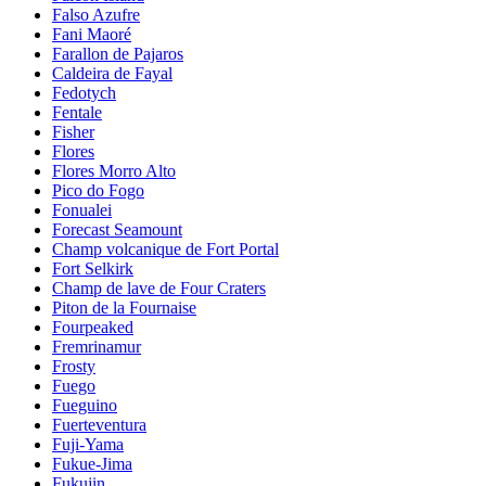
Falso Azufre
Fani Maoré
Farallon de Pajaros
Caldeira de Fayal
Fedotych
Fentale
Fisher
Flores
Flores Morro Alto
Pico do Fogo
Fonualei
Forecast Seamount
Champ volcanique de Fort Portal
Fort Selkirk
Champ de lave de Four Craters
Piton de la Fournaise
Fourpeaked
Fremrinamur
Frosty
Fuego
Fueguino
Fuerteventura
Fuji-Yama
Fukue-Jima
Fukujin