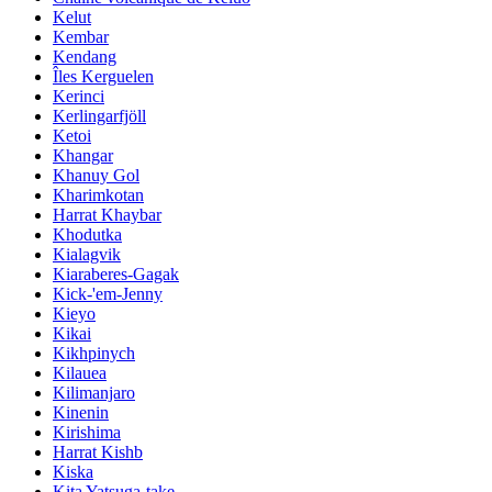
Kelut
Kembar
Kendang
Îles Kerguelen
Kerinci
Kerlingarfjöll
Ketoi
Khangar
Khanuy Gol
Kharimkotan
Harrat Khaybar
Khodutka
Kialagvik
Kiaraberes-Gagak
Kick-'em-Jenny
Kieyo
Kikai
Kikhpinych
Kilauea
Kilimanjaro
Kinenin
Kirishima
Harrat Kishb
Kiska
Kita Yatsuga-take