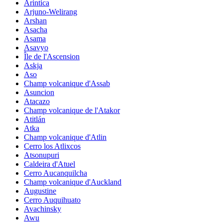
Arintica
Arjuno-Welirang
Arshan
Asacha
Asama
Asavyo
Île de l'Ascension
Askja
Aso
Champ volcanique d'Assab
Asuncion
Atacazo
Champ volcanique de l'Atakor
Atitlán
Atka
Champ volcanique d'Atlin
Cerro los Atlixcos
Atsonupuri
Caldeira d'Atuel
Cerro Aucanquilcha
Champ volcanique d'Auckland
Augustine
Cerro Auquihuato
Avachinsky
Awu