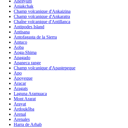
Aneityum
Aniakchak
Champ volcanique d'Ankaizina
Champ volcanique d'Ankaratra
Chaîne volcanique d'Antillanca
Antipodes Island
Antisana
Antofagasta de la Sierra
Antuco
Aoba
Aoga-Shima
Apagado
Apaneca range
Champ volcanique d'Apastepeque
Apo
Apoyeque
Aracar
Aragats
Laguna Aramuaca
Mont Ararat
Arayat
Ardoukôba
Arenal
Arenales
Harra de Arhab