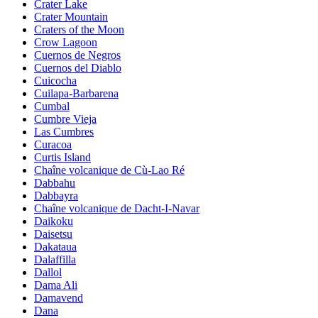
Crater Lake
Crater Mountain
Craters of the Moon
Crow Lagoon
Cuernos de Negros
Cuernos del Diablo
Cuicocha
Cuilapa-Barbarena
Cumbal
Cumbre Vieja
Las Cumbres
Curacoa
Curtis Island
Chaîne volcanique de Cù-Lao Ré
Dabbahu
Dabbayra
Chaîne volcanique de Dacht-I-Navar
Daikoku
Daisetsu
Dakataua
Dalaffilla
Dallol
Dama Ali
Damavend
Dana