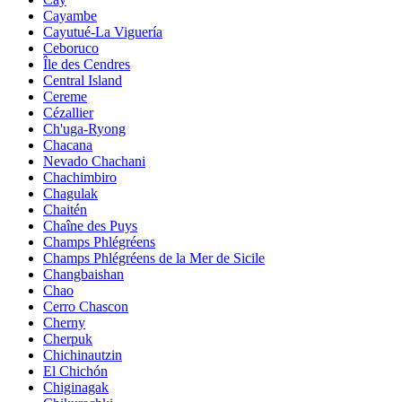
Cayambe
Cayutué-La Viguería
Ceboruco
Île des Cendres
Central Island
Cereme
Cézallier
Ch'uga-Ryong
Chacana
Nevado Chachani
Chachimbiro
Chagulak
Chaitén
Chaîne des Puys
Champs Phlégréens
Champs Phlégréens de la Mer de Sicile
Changbaishan
Chao
Cerro Chascon
Cherny
Cherpuk
Chichinautzin
El Chichón
Chiginagak