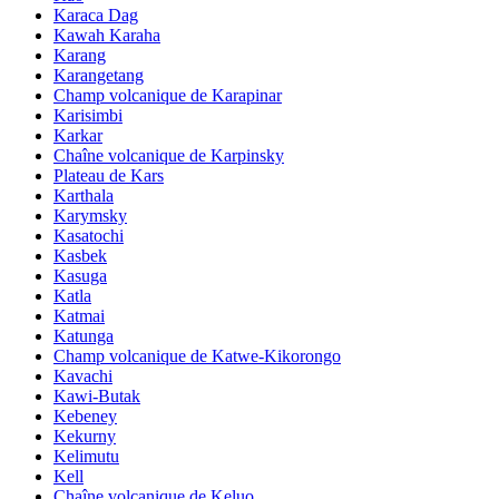
Karaca Dag
Kawah Karaha
Karang
Karangetang
Champ volcanique de Karapinar
Karisimbi
Karkar
Chaîne volcanique de Karpinsky
Plateau de Kars
Karthala
Karymsky
Kasatochi
Kasbek
Kasuga
Katla
Katmai
Katunga
Champ volcanique de Katwe-Kikorongo
Kavachi
Kawi-Butak
Kebeney
Kekurny
Kelimutu
Kell
Chaîne volcanique de Keluo