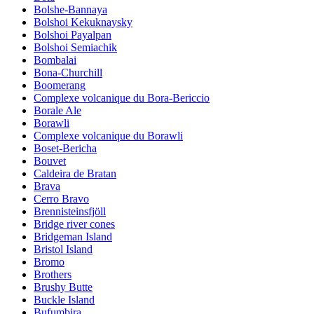
Bolshe-Bannaya
Bolshoi Kekuknaysky
Bolshoi Payalpan
Bolshoi Semiachik
Bombalai
Bona-Churchill
Boomerang
Complexe volcanique du Bora-Bericcio
Borale Ale
Borawli
Complexe volcanique du Borawli
Boset-Bericha
Bouvet
Caldeira de Bratan
Brava
Cerro Bravo
Brennisteinsfjöll
Bridge river cones
Bridgeman Island
Bristol Island
Bromo
Brothers
Brushy Butte
Buckle Island
Bufumbira