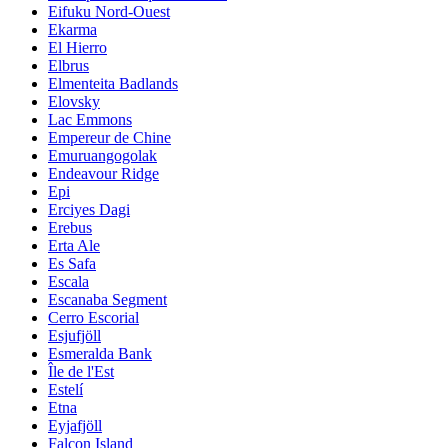
Eifuku Nord-Ouest
Ekarma
El Hierro
Elbrus
Elmenteita Badlands
Elovsky
Lac Emmons
Empereur de Chine
Emuruangogolak
Endeavour Ridge
Epi
Erciyes Dagi
Erebus
Erta Ale
Es Safa
Escala
Escanaba Segment
Cerro Escorial
Esjufjöll
Esmeralda Bank
Île de l'Est
Estelí
Etna
Eyjafjöll
Falcon Island