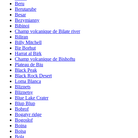
Beru
Berutarube
Besar
Bezymianny
Bibinoi
Champ volcanique de Bilate river
Biliran
Billy Mitchell
Bir Borhut
Harrat al Birk
Champ volcanique de Bishoftu
Plateau de Biu
Black Peak
Black Rock Desert
Loma Blanca
Bliznets
Bliznetsy
Blue Lake Crater
Blup Blup
Bobrof
Bogatyr ridge
Bogoslof
Boina
Boisa
Bola