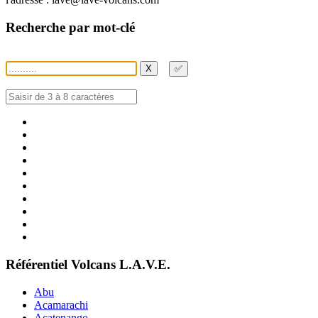
Recherche par mot-clé
X
✅
Référentiel Volcans L.A.V.E.
Abu
Acamarachi
Acatenango