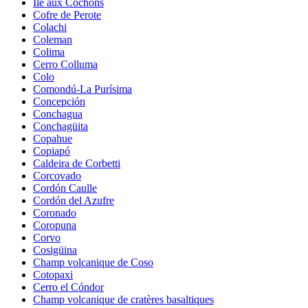
Île aux Cochons
Cofre de Perote
Colachi
Coleman
Colima
Cerro Colluma
Colo
Comondú-La Purísima
Concepción
Conchagua
Conchagüita
Copahue
Copiapó
Caldeira de Corbetti
Corcovado
Cordón Caulle
Cordón del Azufre
Coronado
Coropuna
Corvo
Cosigüina
Champ volcanique de Coso
Cotopaxi
Cerro el Cóndor
Champ volcanique de cratères basaltiques