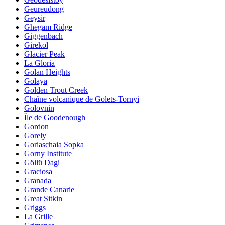
Geureudong
Geysir
Ghegam Ridge
Giggenbach
Girekol
Glacier Peak
La Gloria
Golan Heights
Golaya
Golden Trout Creek
Chaîne volcanique de Golets-Tornyi
Golovnin
Île de Goodenough
Gordon
Gorely
Goriaschaia Sopka
Gorny Institute
Göllü Dagi
Graciosa
Granada
Grande Canarie
Great Sitkin
Griggs
La Grille