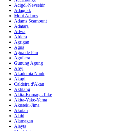
Acigöl-Nevsehir
Adagdak
Mont Adams
Adams Seamount
Adatara
Adwa
Afderà
Agrigan
Agua
Agua de Pau
Aguilera
Gunung Agung
Ahyi
Akademia Nauk
Akagi
Caldeira d'Akan
Akhtang
Akita-Komaga-Take
Akita-Yake-Yama
Akuseki-Jima
Akutan
Alaid
Alamagan
Alayta