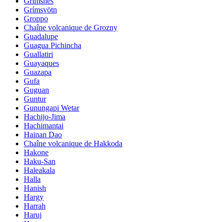
Grimsnes
Grímsvötn
Groppo
Chaîne volcanique de Grozny
Guadalupe
Guagua Pichincha
Guallatiri
Guayaques
Guazapa
Gufa
Guguan
Guntur
Gunungapi Wetar
Hachijo-Jima
Hachimantai
Hainan Dao
Chaîne volcanique de Hakkoda
Hakone
Haku-San
Haleakala
Halla
Hanish
Hargy
Harrah
Haruj