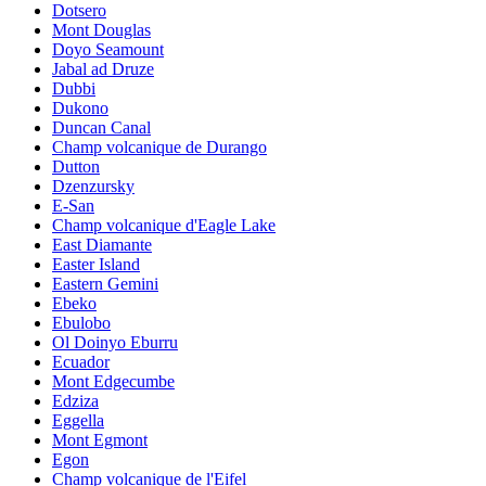
Dotsero
Mont Douglas
Doyo Seamount
Jabal ad Druze
Dubbi
Dukono
Duncan Canal
Champ volcanique de Durango
Dutton
Dzenzursky
E-San
Champ volcanique d'Eagle Lake
East Diamante
Easter Island
Eastern Gemini
Ebeko
Ebulobo
Ol Doinyo Eburru
Ecuador
Mont Edgecumbe
Edziza
Eggella
Mont Egmont
Egon
Champ volcanique de l'Eifel