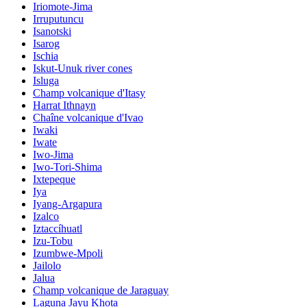
Iriomote-Jima
Irruputuncu
Isanotski
Isarog
Ischia
Iskut-Unuk river cones
Isluga
Champ volcanique d'Itasy
Harrat Ithnayn
Chaîne volcanique d'Ivao
Iwaki
Iwate
Iwo-Jima
Iwo-Tori-Shima
Ixtepeque
Iya
Iyang-Argapura
Izalco
Iztaccíhuatl
Izu-Tobu
Izumbwe-Mpoli
Jailolo
Jalua
Champ volcanique de Jaraguay
Laguna Jayu Khota