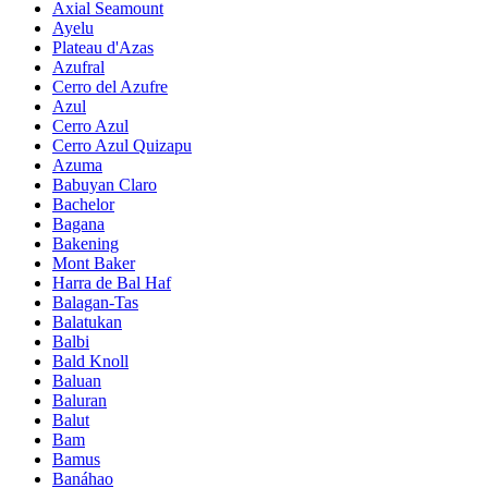
Axial Seamount
Ayelu
Plateau d'Azas
Azufral
Cerro del Azufre
Azul
Cerro Azul
Cerro Azul Quizapu
Azuma
Babuyan Claro
Bachelor
Bagana
Bakening
Mont Baker
Harra de Bal Haf
Balagan-Tas
Balatukan
Balbi
Bald Knoll
Baluan
Baluran
Balut
Bam
Bamus
Banáhao