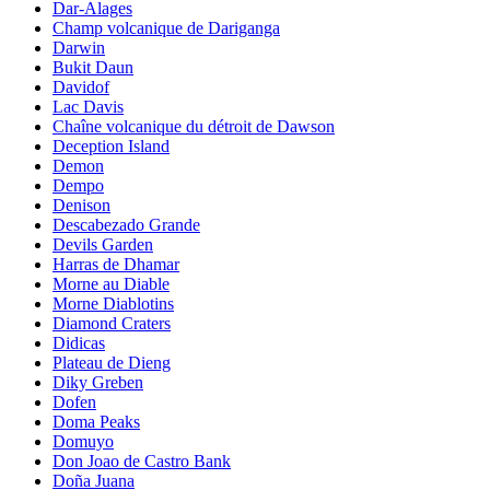
Dar-Alages
Champ volcanique de Dariganga
Darwin
Bukit Daun
Davidof
Lac Davis
Chaîne volcanique du détroit de Dawson
Deception Island
Demon
Dempo
Denison
Descabezado Grande
Devils Garden
Harras de Dhamar
Morne au Diable
Morne Diablotins
Diamond Craters
Didicas
Plateau de Dieng
Diky Greben
Dofen
Doma Peaks
Domuyo
Don Joao de Castro Bank
Doña Juana