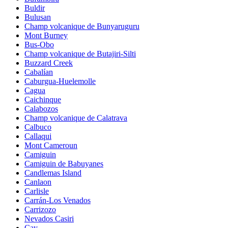
Buldir
Bulusan
Champ volcanique de Bunyaruguru
Mont Burney
Bus-Obo
Champ volcanique de Butajiri-Silti
Buzzard Creek
Cabalían
Caburgua-Huelemolle
Cagua
Caichinque
Calabozos
Champ volcanique de Calatrava
Calbuco
Callaqui
Mont Cameroun
Camiguin
Camiguin de Babuyanes
Candlemas Island
Canlaon
Carlisle
Carrán-Los Venados
Carrizozo
Nevados Casiri
Cay