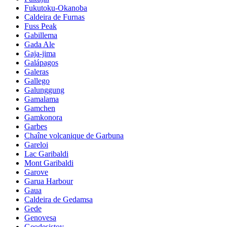
Fukutoku-Okanoba
Caldeira de Furnas
Fuss Peak
Gabillema
Gada Ale
Gaja-jima
Galápagos
Galeras
Gallego
Galunggung
Gamalama
Gamchen
Gamkonora
Garbes
Chaîne volcanique de Garbuna
Gareloi
Lac Garibaldi
Mont Garibaldi
Garove
Garua Harbour
Gaua
Caldeira de Gedamsa
Gede
Genovesa
Geodesistoy