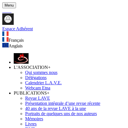
Menu
Espace Adhérent
Français
Anglais
L'ASSOCIATION
+
Qui sommes nous
Délégations
Calendrier L.A.V.E.
Webcam Etna
PUBLICATIONS
+
Revue LAVE
Présentation intégrale d’une revue récente
40 ans de la revue LAVE à la une
Portraits de quelques uns de nos auteurs
Mémoires
Livres