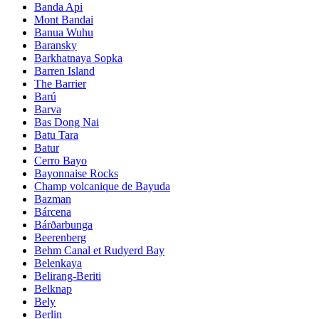
Banda Api
Mont Bandai
Banua Wuhu
Baransky
Barkhatnaya Sopka
Barren Island
The Barrier
Barú
Barva
Bas Dong Nai
Batu Tara
Batur
Cerro Bayo
Bayonnaise Rocks
Champ volcanique de Bayuda
Bazman
Bárcena
Bárðarbunga
Beerenberg
Behm Canal et Rudyerd Bay
Belenkaya
Belirang-Beriti
Belknap
Bely
Berlin