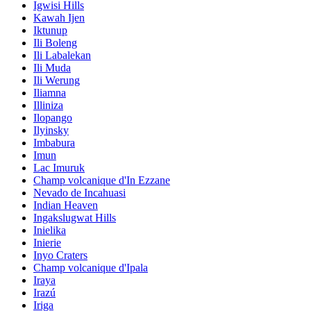
Igwisi Hills
Kawah Ijen
Iktunup
Ili Boleng
Ili Labalekan
Ili Muda
Ili Werung
Iliamna
Illiniza
Ilopango
Ilyinsky
Imbabura
Imun
Lac Imuruk
Champ volcanique d'In Ezzane
Nevado de Incahuasi
Indian Heaven
Ingakslugwat Hills
Inielika
Inierie
Inyo Craters
Champ volcanique d'Ipala
Iraya
Irazú
Iriga