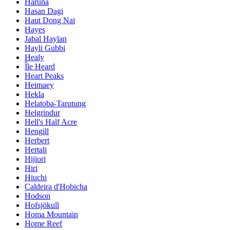
Haruna
Hasan Dagi
Haut Dong Nai
Hayes
Jabal Haylan
Hayli Gubbi
Healy
Île Heard
Heart Peaks
Heimaey
Hekla
Helatoba-Tarutung
Helgrindur
Hell's Half Acre
Hengill
Herbert
Hertali
Hijiori
Hiri
Hiuchi
Caldeira d'Hobicha
Hodson
Hofsjökull
Homa Mountain
Home Reef