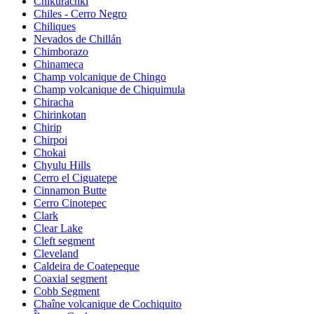
Chikurachki
Chiles - Cerro Negro
Chiliques
Nevados de Chillán
Chimborazo
Chinameca
Champ volcanique de Chingo
Champ volcanique de Chiquimula
Chiracha
Chirinkotan
Chirip
Chirpoi
Chokai
Chyulu Hills
Cerro el Ciguatepe
Cinnamon Butte
Cerro Cinotepec
Clark
Clear Lake
Cleft segment
Cleveland
Caldeira de Coatepeque
Coaxial segment
Cobb Segment
Chaîne volcanique de Cochiquito