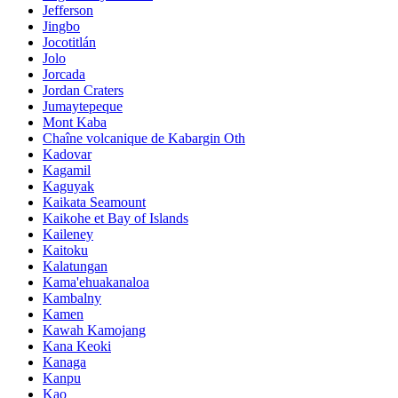
Jefferson
Jingbo
Jocotitlán
Jolo
Jorcada
Jordan Craters
Jumaytepeque
Mont Kaba
Chaîne volcanique de Kabargin Oth
Kadovar
Kagamil
Kaguyak
Kaikata Seamount
Kaikohe et Bay of Islands
Kaileney
Kaitoku
Kalatungan
Kama'ehuakanaloa
Kambalny
Kamen
Kawah Kamojang
Kana Keoki
Kanaga
Kanpu
Kao