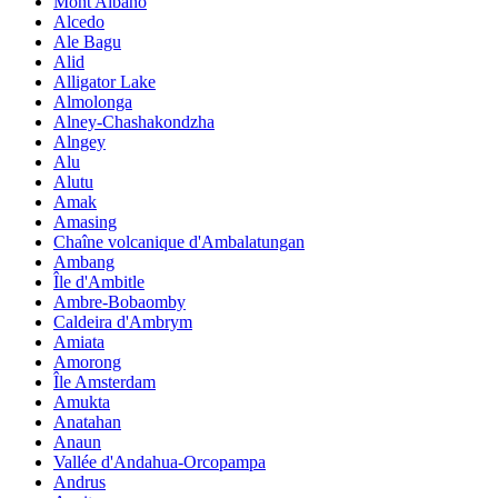
Mont Albano
Alcedo
Ale Bagu
Alid
Alligator Lake
Almolonga
Alney-Chashakondzha
Alngey
Alu
Alutu
Amak
Amasing
Chaîne volcanique d'Ambalatungan
Ambang
Île d'Ambitle
Ambre-Bobaomby
Caldeira d'Ambrym
Amiata
Amorong
Île Amsterdam
Amukta
Anatahan
Anaun
Vallée d'Andahua-Orcopampa
Andrus