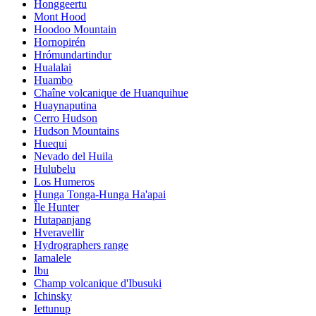
Honggeertu
Mont Hood
Hoodoo Mountain
Hornopirén
Hrómundartindur
Hualalai
Huambo
Chaîne volcanique de Huanquihue
Huaynaputina
Cerro Hudson
Hudson Mountains
Huequi
Nevado del Huila
Hulubelu
Los Humeros
Hunga Tonga-Hunga Ha'apai
Île Hunter
Hutapanjang
Hveravellir
Hydrographers range
Iamalele
Ibu
Champ volcanique d'Ibusuki
Ichinsky
Iettunup