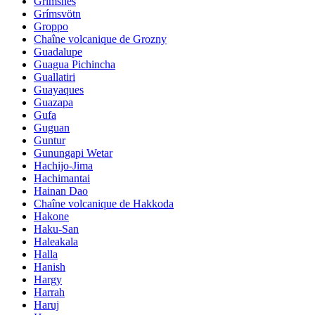
Grimsnes
Grímsvötn
Groppo
Chaîne volcanique de Grozny
Guadalupe
Guagua Pichincha
Guallatiri
Guayaques
Guazapa
Gufa
Guguan
Guntur
Gunungapi Wetar
Hachijo-Jima
Hachimantai
Hainan Dao
Chaîne volcanique de Hakkoda
Hakone
Haku-San
Haleakala
Halla
Hanish
Hargy
Harrah
Haruj