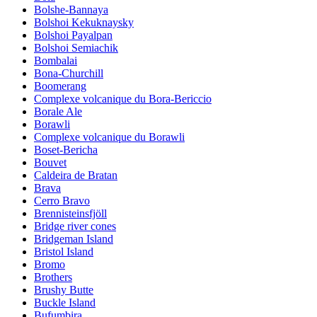
Bolshe-Bannaya
Bolshoi Kekuknaysky
Bolshoi Payalpan
Bolshoi Semiachik
Bombalai
Bona-Churchill
Boomerang
Complexe volcanique du Bora-Bericcio
Borale Ale
Borawli
Complexe volcanique du Borawli
Boset-Bericha
Bouvet
Caldeira de Bratan
Brava
Cerro Bravo
Brennisteinsfjöll
Bridge river cones
Bridgeman Island
Bristol Island
Bromo
Brothers
Brushy Butte
Buckle Island
Bufumbira