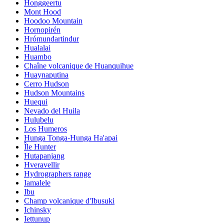
Honggeertu
Mont Hood
Hoodoo Mountain
Hornopirén
Hrómundartindur
Hualalai
Huambo
Chaîne volcanique de Huanquihue
Huaynaputina
Cerro Hudson
Hudson Mountains
Huequi
Nevado del Huila
Hulubelu
Los Humeros
Hunga Tonga-Hunga Ha'apai
Île Hunter
Hutapanjang
Hveravellir
Hydrographers range
Iamalele
Ibu
Champ volcanique d'Ibusuki
Ichinsky
Iettunup