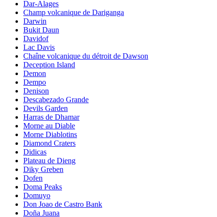
Dar-Alages
Champ volcanique de Dariganga
Darwin
Bukit Daun
Davidof
Lac Davis
Chaîne volcanique du détroit de Dawson
Deception Island
Demon
Dempo
Denison
Descabezado Grande
Devils Garden
Harras de Dhamar
Morne au Diable
Morne Diablotins
Diamond Craters
Didicas
Plateau de Dieng
Diky Greben
Dofen
Doma Peaks
Domuyo
Don Joao de Castro Bank
Doña Juana