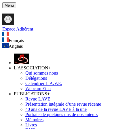
Menu
Espace Adhérent
Français
Anglais
L'ASSOCIATION
+
Qui sommes nous
Délégations
Calendrier L.A.V.E.
Webcam Etna
PUBLICATIONS
+
Revue LAVE
Présentation intégrale d’une revue récente
40 ans de la revue LAVE à la une
Portraits de quelques uns de nos auteurs
Mémoires
Livres