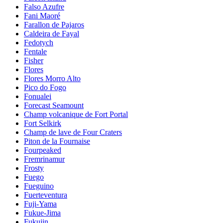
Falso Azufre
Fani Maoré
Farallon de Pajaros
Caldeira de Fayal
Fedotych
Fentale
Fisher
Flores
Flores Morro Alto
Pico do Fogo
Fonualei
Forecast Seamount
Champ volcanique de Fort Portal
Fort Selkirk
Champ de lave de Four Craters
Piton de la Fournaise
Fourpeaked
Fremrinamur
Frosty
Fuego
Fueguino
Fuerteventura
Fuji-Yama
Fukue-Jima
Fukujin