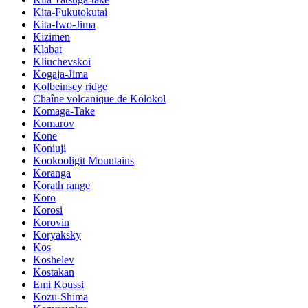
Kita-Fukutokutai
Kita-Iwo-Jima
Kizimen
Klabat
Kliuchevskoi
Kogaja-Jima
Kolbeinsey ridge
Chaîne volcanique de Kolokol
Komaga-Take
Komarov
Kone
Koniuji
Kookooligit Mountains
Koranga
Korath range
Koro
Korosi
Korovin
Koryaksky
Kos
Koshelev
Kostakan
Emi Koussi
Kozu-Shima