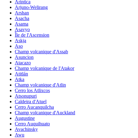
Arintica
Arjuno-Welirang
Arshan
Asacha
Asama
Asavyo
Île de l'Ascension
Askja
Aso
Champ volcanique d'Assab
Asuncion
Atacazo
Champ volcanique de l'Atakor
Atitlán
Atka
Champ volcanique d'Atlin
Cerro los Atlixcos
Atsonupuri
Caldeira d'Atuel
Cerro Aucanquilcha
Champ volcanique d'Auckland
Augustine
Cerro Auquihuato
Avachinsky
Awu