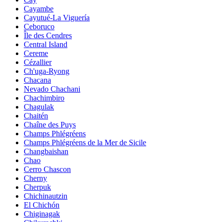
Cayambe
Cayutué-La Viguería
Ceboruco
Île des Cendres
Central Island
Cereme
Cézallier
Ch'uga-Ryong
Chacana
Nevado Chachani
Chachimbiro
Chagulak
Chaitén
Chaîne des Puys
Champs Phlégréens
Champs Phlégréens de la Mer de Sicile
Changbaishan
Chao
Cerro Chascon
Cherny
Cherpuk
Chichinautzin
El Chichón
Chiginagak