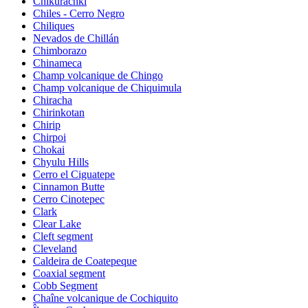
Chikurachki
Chiles - Cerro Negro
Chiliques
Nevados de Chillán
Chimborazo
Chinameca
Champ volcanique de Chingo
Champ volcanique de Chiquimula
Chiracha
Chirinkotan
Chirip
Chirpoi
Chokai
Chyulu Hills
Cerro el Ciguatepe
Cinnamon Butte
Cerro Cinotepec
Clark
Clear Lake
Cleft segment
Cleveland
Caldeira de Coatepeque
Coaxial segment
Cobb Segment
Chaîne volcanique de Cochiquito