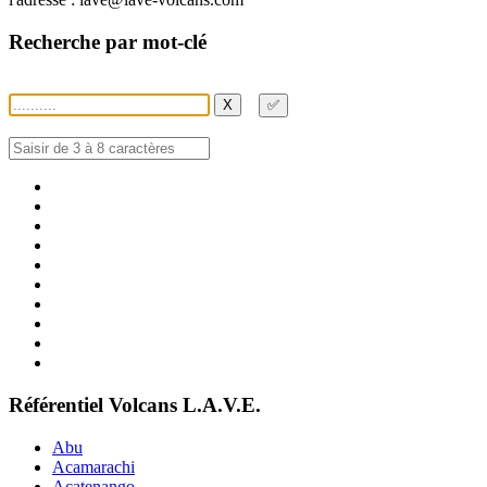
Recherche par mot-clé
X
✅
Référentiel Volcans L.A.V.E.
Abu
Acamarachi
Acatenango