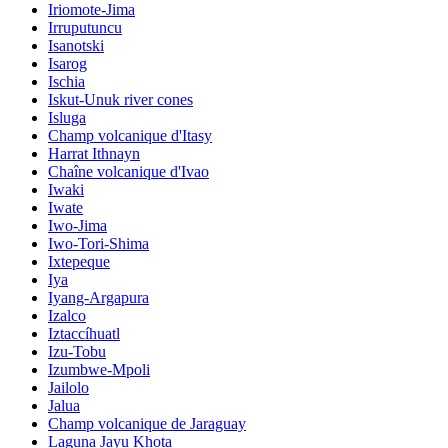
Iriomote-Jima
Irruputuncu
Isanotski
Isarog
Ischia
Iskut-Unuk river cones
Isluga
Champ volcanique d'Itasy
Harrat Ithnayn
Chaîne volcanique d'Ivao
Iwaki
Iwate
Iwo-Jima
Iwo-Tori-Shima
Ixtepeque
Iya
Iyang-Argapura
Izalco
Iztaccíhuatl
Izu-Tobu
Izumbwe-Mpoli
Jailolo
Jalua
Champ volcanique de Jaraguay
Laguna Jayu Khota