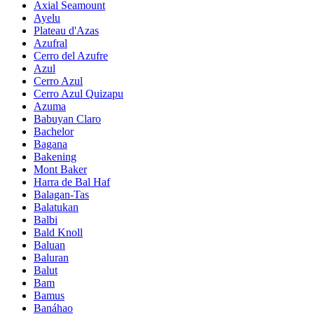
Axial Seamount
Ayelu
Plateau d'Azas
Azufral
Cerro del Azufre
Azul
Cerro Azul
Cerro Azul Quizapu
Azuma
Babuyan Claro
Bachelor
Bagana
Bakening
Mont Baker
Harra de Bal Haf
Balagan-Tas
Balatukan
Balbi
Bald Knoll
Baluan
Baluran
Balut
Bam
Bamus
Banáhao