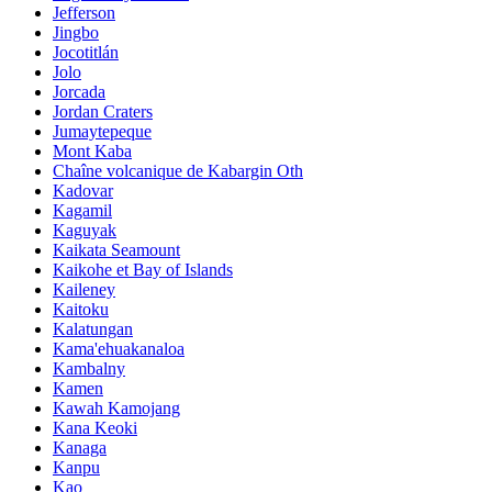
Jefferson
Jingbo
Jocotitlán
Jolo
Jorcada
Jordan Craters
Jumaytepeque
Mont Kaba
Chaîne volcanique de Kabargin Oth
Kadovar
Kagamil
Kaguyak
Kaikata Seamount
Kaikohe et Bay of Islands
Kaileney
Kaitoku
Kalatungan
Kama'ehuakanaloa
Kambalny
Kamen
Kawah Kamojang
Kana Keoki
Kanaga
Kanpu
Kao