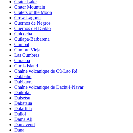
Crater Lake
Crater Mountain
Craters of the Moon
Crow Lagoon
Cuernos de Negros
Cuernos del Diablo
Cuicocha
Cuilapa-Barbarena
Cumbal
Cumbre Vieja
Las Cumbres
Curacoa
Curtis Island
Chaîne volcanique de Cù-Lao Ré
Dabbahu
Dabbayra
Chaîne volcanique de Dacht-I-Navar
Daikoku
Daisetsu
Dakataua
Dalaffilla
Dallol
Dama Ali
Damavend
Dana