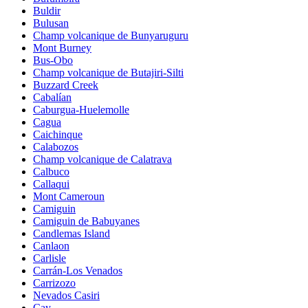
Buldir
Bulusan
Champ volcanique de Bunyaruguru
Mont Burney
Bus-Obo
Champ volcanique de Butajiri-Silti
Buzzard Creek
Cabalían
Caburgua-Huelemolle
Cagua
Caichinque
Calabozos
Champ volcanique de Calatrava
Calbuco
Callaqui
Mont Cameroun
Camiguin
Camiguin de Babuyanes
Candlemas Island
Canlaon
Carlisle
Carrán-Los Venados
Carrizozo
Nevados Casiri
Cay