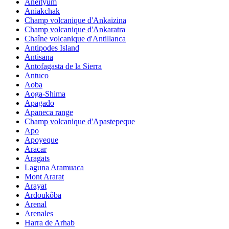
Aneityum
Aniakchak
Champ volcanique d'Ankaizina
Champ volcanique d'Ankaratra
Chaîne volcanique d'Antillanca
Antipodes Island
Antisana
Antofagasta de la Sierra
Antuco
Aoba
Aoga-Shima
Apagado
Apaneca range
Champ volcanique d'Apastepeque
Apo
Apoyeque
Aracar
Aragats
Laguna Aramuaca
Mont Ararat
Arayat
Ardoukôba
Arenal
Arenales
Harra de Arhab