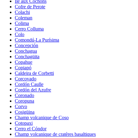
Île aux Cochons
Cofre de Perote
Colachi
Coleman
Colima
Cerro Colluma
Colo
Comondú-La Purísima
Concepción
Conchagua
Conchagüita
Copahue
Copiapó
Caldeira de Corbetti
Corcovado
Cordón Caulle
Cordón del Azufre
Coronado
Coropuna
Corvo
Cosigüina
Champ volcanique de Coso
Cotopaxi
Cerro el Cóndor
Champ volcanique de cratères basaltiques