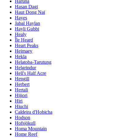
Haruna
Hasan Dagi
Haut Dong Nai
Hayes
Jabal Haylan
Hayli Gubbi
Healy
Île Heard
Heart Peaks
Heimaey
Hekla
Helatoba-Tarutung
Helgrindur
Hell's Half Acre
Hengill
Herbert
Hertali
Hijiori
Hiri
Hiuchi
Caldeira d'Hobicha
Hodson
Hofsjökull
Homa Mountain
Home Reef