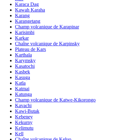
Karaca Dag
Kawah Karaha
Karang
Karangetang
Champ volcanique de Karapinar
Karisimbi
Karkar
Chaîne volcanique de Karpinsky
Plateau de Kars
Karthala
Karymsky
Kasatochi
Kasbek
Kasuga
Katla
Katmai
Katunga
Champ volcanique de Katwe-Kikorongo
Kavachi
Kawi-Butak
Kebeney
Kekurny
Kelimutu
Kell
Chaîne volcanique de Keluo