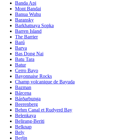
Banda Api
Mont Bandai
Banua Wuhu
Baransky
Barkhatnaya Sopka
Barren Island
The Barrier
Barú
Barva
Bas Dong Nai
Batu Tara
Batur
Cerro Bayo
Bayonnaise Rocks
Champ volcanique de Bayuda
Bazman
Bárcena
Bárðarbunga
Beerenberg
Behm Canal et Rudyerd Bay
Belenkaya
Belirang-Beriti
Belknap
Bely
Berlin