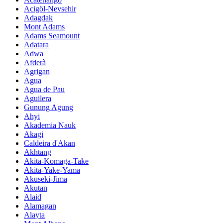
Acigöl-Nevsehir
Adagdak
Mont Adams
Adams Seamount
Adatara
Adwa
Afderà
Agrigan
Agua
Agua de Pau
Aguilera
Gunung Agung
Ahyi
Akademia Nauk
Akagi
Caldeira d'Akan
Akhtang
Akita-Komaga-Take
Akita-Yake-Yama
Akuseki-Jima
Akutan
Alaid
Alamagan
Alayta