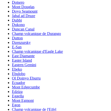
Dotsero
Mont Douglas
Doyo Seamount
Jabal ad Druze
Dubbi
Dukono
Duncan Canal
Champ volcanique de Durango
Dutton
Dzenzursky
E-San
Champ volcanique d'Eagle Lake
East Diamante
Easter Island
Eastern Gemini
Ebeko
Ebulobo
Ol Doinyo Eburru
Ecuador
Mont Edgecumbe
Edziza
Eggella
Mont Egmont
Egon
Champ volcanique de l'Eifel