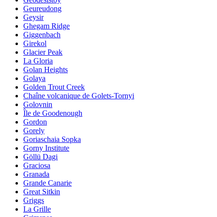
Geureudong
Geysir
Ghegam Ridge
Giggenbach
Girekol
Glacier Peak
La Gloria
Golan Heights
Golaya
Golden Trout Creek
Chaîne volcanique de Golets-Tornyi
Golovnin
Île de Goodenough
Gordon
Gorely
Goriaschaia Sopka
Gorny Institute
Göllü Dagi
Graciosa
Granada
Grande Canarie
Great Sitkin
Griggs
La Grille