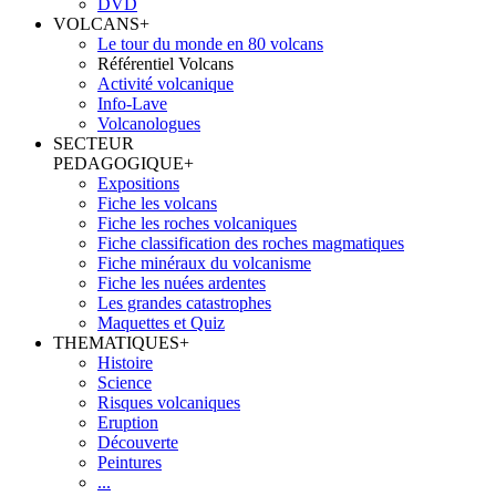
DVD
VOLCANS
+
Le tour du monde en 80 volcans
Référentiel Volcans
Activité volcanique
Info-Lave
Volcanologues
SECTEUR
PEDAGOGIQUE
+
Expositions
Fiche les volcans
Fiche les roches volcaniques
Fiche classification des roches magmatiques
Fiche minéraux du volcanisme
Fiche les nuées ardentes
Les grandes catastrophes
Maquettes et Quiz
THEMATIQUES
+
Histoire
Science
Risques volcaniques
Eruption
Découverte
Peintures
...