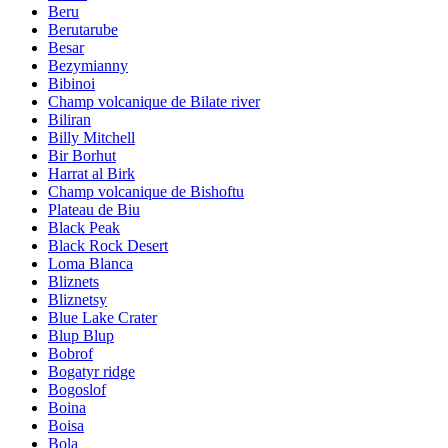
Beru
Berutarube
Besar
Bezymianny
Bibinoi
Champ volcanique de Bilate river
Biliran
Billy Mitchell
Bir Borhut
Harrat al Birk
Champ volcanique de Bishoftu
Plateau de Biu
Black Peak
Black Rock Desert
Loma Blanca
Bliznets
Bliznetsy
Blue Lake Crater
Blup Blup
Bobrof
Bogatyr ridge
Bogoslof
Boina
Boisa
Bola