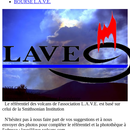
BOURSE L.A.V.E.
VOLCANS
/ Référentiel Volcans
L
'
A
ssociation
V
olcanologique
E
uropéenne
Le référentiel des volcans de l'association L.A.V.E. est basé sur
celui de la Smithsonian Institution
N'hésitez pas à nous faire part de vos suggestions et à nous
envoyer des photos pour compléter le référentiel et la photothèque à
l'adresse : lave@lave-volcans.com