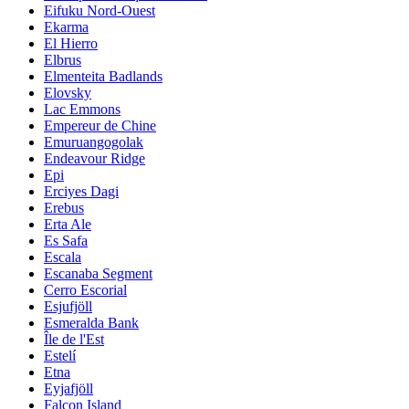
Eifuku Nord-Ouest
Ekarma
El Hierro
Elbrus
Elmenteita Badlands
Elovsky
Lac Emmons
Empereur de Chine
Emuruangogolak
Endeavour Ridge
Epi
Erciyes Dagi
Erebus
Erta Ale
Es Safa
Escala
Escanaba Segment
Cerro Escorial
Esjufjöll
Esmeralda Bank
Île de l'Est
Estelí
Etna
Eyjafjöll
Falcon Island