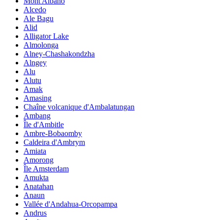
Mont Albano
Alcedo
Ale Bagu
Alid
Alligator Lake
Almolonga
Alney-Chashakondzha
Alngey
Alu
Alutu
Amak
Amasing
Chaîne volcanique d'Ambalatungan
Ambang
Île d'Ambitle
Ambre-Bobaomby
Caldeira d'Ambrym
Amiata
Amorong
Île Amsterdam
Amukta
Anatahan
Anaun
Vallée d'Andahua-Orcopampa
Andrus