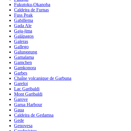
Fukutoku-Okanoba
Caldeira de Furnas
Fuss Peak
Gabillema
Gada Ale
Gaja-jima
Galápagos
Galeras
Gallego
Galunggung
Gamalama
Gamchen
Gamkonora
Garbes
Chaîne volcanique de Garbuna
Gareloi
Lac Garibaldi
Mont Garibaldi
Garove
Garua Harbour
Gaua
Caldeira de Gedamsa
Gede
Genovesa
Geodesistoy