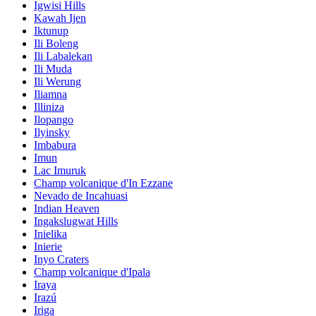
Igwisi Hills
Kawah Ijen
Iktunup
Ili Boleng
Ili Labalekan
Ili Muda
Ili Werung
Iliamna
Illiniza
Ilopango
Ilyinsky
Imbabura
Imun
Lac Imuruk
Champ volcanique d'In Ezzane
Nevado de Incahuasi
Indian Heaven
Ingakslugwat Hills
Inielika
Inierie
Inyo Craters
Champ volcanique d'Ipala
Iraya
Irazú
Iriga