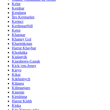
Kelut
Kembar
Kendang
Îles Kerguelen
Kerinci
Kerlingarfjöll
Ketoi
Khangar
Khanuy Gol
Kharimkotan
Harrat Khaybar
Khodutka
Kialagvik
Kiaraberes-Gagak
Kick-'em-Jenny
Kieyo
Kikai
Kikhpinych
Kilauea
Kilimanjaro
Kinenin
Kirishima
Harrat Kishb
Kiska
Kita Yatsuga-take