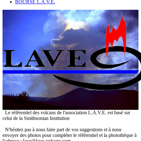
BOURSE L.A.V.E.
VOLCANS
/ Référentiel Volcans
L
'
A
ssociation
V
olcanologique
E
uropéenne
Le référentiel des volcans de l'association L.A.V.E. est basé sur
celui de la Smithsonian Institution
N'hésitez pas à nous faire part de vos suggestions et à nous
envoyer des photos pour compléter le référentiel et la photothèque à
l'adresse : lave@lave-volcans.com