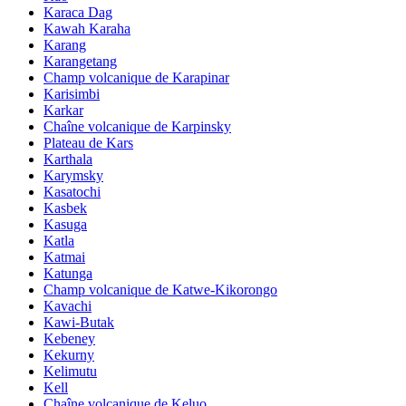
Karaca Dag
Kawah Karaha
Karang
Karangetang
Champ volcanique de Karapinar
Karisimbi
Karkar
Chaîne volcanique de Karpinsky
Plateau de Kars
Karthala
Karymsky
Kasatochi
Kasbek
Kasuga
Katla
Katmai
Katunga
Champ volcanique de Katwe-Kikorongo
Kavachi
Kawi-Butak
Kebeney
Kekurny
Kelimutu
Kell
Chaîne volcanique de Keluo