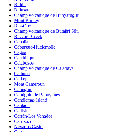
Buldir
Bulusan
Champ volcanique de Bunyaruguru
Mont Burney
Bus-Obo
Champ volcanique de Butajiri-Silti
Buzzard Creek
Cabalían
Caburgua-Huelemolle
Cagua
Caichinque
Calabozos
Champ volcanique de Calatrava
Calbuco
Callaqui
Mont Cameroun
Camiguin
Camiguin de Babuyanes
Candlemas Island
Canlaon
Carlisle
Carrán-Los Venados
Carrizozo
Nevados Casiri
Cay