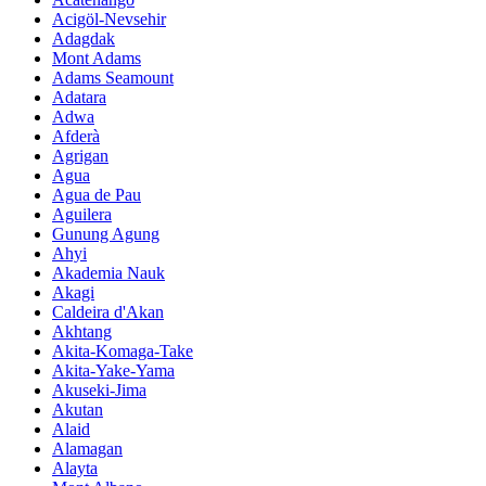
Acigöl-Nevsehir
Adagdak
Mont Adams
Adams Seamount
Adatara
Adwa
Afderà
Agrigan
Agua
Agua de Pau
Aguilera
Gunung Agung
Ahyi
Akademia Nauk
Akagi
Caldeira d'Akan
Akhtang
Akita-Komaga-Take
Akita-Yake-Yama
Akuseki-Jima
Akutan
Alaid
Alamagan
Alayta