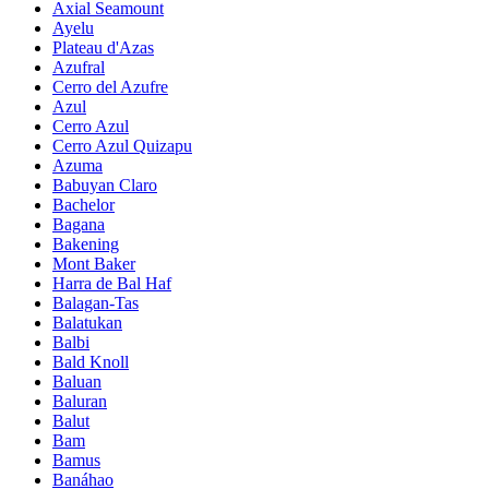
Axial Seamount
Ayelu
Plateau d'Azas
Azufral
Cerro del Azufre
Azul
Cerro Azul
Cerro Azul Quizapu
Azuma
Babuyan Claro
Bachelor
Bagana
Bakening
Mont Baker
Harra de Bal Haf
Balagan-Tas
Balatukan
Balbi
Bald Knoll
Baluan
Baluran
Balut
Bam
Bamus
Banáhao