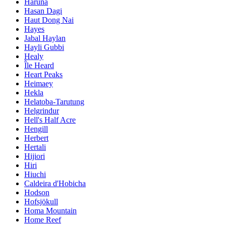
Haruna
Hasan Dagi
Haut Dong Nai
Hayes
Jabal Haylan
Hayli Gubbi
Healy
Île Heard
Heart Peaks
Heimaey
Hekla
Helatoba-Tarutung
Helgrindur
Hell's Half Acre
Hengill
Herbert
Hertali
Hijiori
Hiri
Hiuchi
Caldeira d'Hobicha
Hodson
Hofsjökull
Homa Mountain
Home Reef