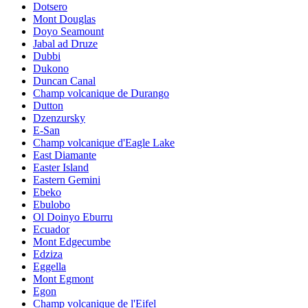
Dotsero
Mont Douglas
Doyo Seamount
Jabal ad Druze
Dubbi
Dukono
Duncan Canal
Champ volcanique de Durango
Dutton
Dzenzursky
E-San
Champ volcanique d'Eagle Lake
East Diamante
Easter Island
Eastern Gemini
Ebeko
Ebulobo
Ol Doinyo Eburru
Ecuador
Mont Edgecumbe
Edziza
Eggella
Mont Egmont
Egon
Champ volcanique de l'Eifel