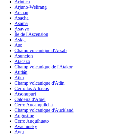
Arintica
Arjuno-Welirang
Arshan
Asacha
Asama
Asavyo
Île de l'Ascension
Askja
Aso
Champ volcanique d'Assab
Asuncion
Atacazo
Champ volcanique de l'Atakor
Atitlán
Atka
Champ volcanique d'Atlin
Cerro los Atlixcos
Atsonupuri
Caldeira d'Atuel
Cerro Aucanquilcha
Champ volcanique d'Auckland
Augustine
Cerro Auquihuato
Avachinsky
Awu