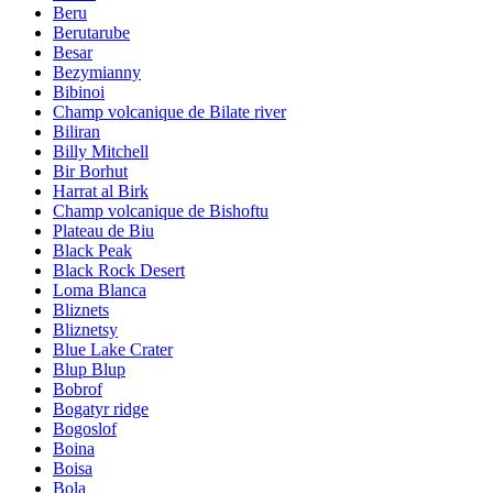
Beru
Berutarube
Besar
Bezymianny
Bibinoi
Champ volcanique de Bilate river
Biliran
Billy Mitchell
Bir Borhut
Harrat al Birk
Champ volcanique de Bishoftu
Plateau de Biu
Black Peak
Black Rock Desert
Loma Blanca
Bliznets
Bliznetsy
Blue Lake Crater
Blup Blup
Bobrof
Bogatyr ridge
Bogoslof
Boina
Boisa
Bola