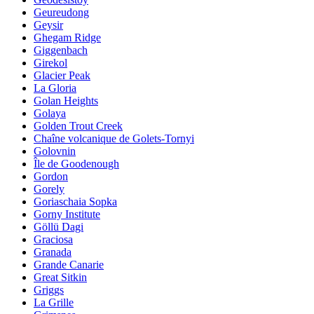
Geureudong
Geysir
Ghegam Ridge
Giggenbach
Girekol
Glacier Peak
La Gloria
Golan Heights
Golaya
Golden Trout Creek
Chaîne volcanique de Golets-Tornyi
Golovnin
Île de Goodenough
Gordon
Gorely
Goriaschaia Sopka
Gorny Institute
Göllü Dagi
Graciosa
Granada
Grande Canarie
Great Sitkin
Griggs
La Grille