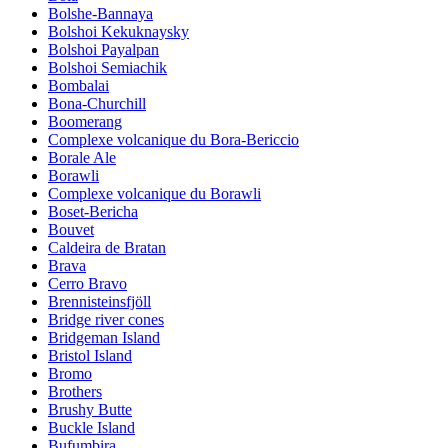
Bolshe-Bannaya
Bolshoi Kekuknaysky
Bolshoi Payalpan
Bolshoi Semiachik
Bombalai
Bona-Churchill
Boomerang
Complexe volcanique du Bora-Bericcio
Borale Ale
Borawli
Complexe volcanique du Borawli
Boset-Bericha
Bouvet
Caldeira de Bratan
Brava
Cerro Bravo
Brennisteinsfjöll
Bridge river cones
Bridgeman Island
Bristol Island
Bromo
Brothers
Brushy Butte
Buckle Island
Bufumbira