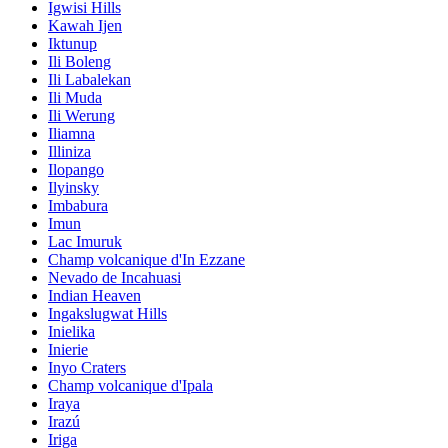
Igwisi Hills
Kawah Ijen
Iktunup
Ili Boleng
Ili Labalekan
Ili Muda
Ili Werung
Iliamna
Illiniza
Ilopango
Ilyinsky
Imbabura
Imun
Lac Imuruk
Champ volcanique d'In Ezzane
Nevado de Incahuasi
Indian Heaven
Ingakslugwat Hills
Inielika
Inierie
Inyo Craters
Champ volcanique d'Ipala
Iraya
Irazú
Iriga