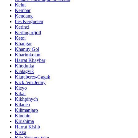
Kelut
Kembar
Kendang
Îles Kerguelen
Kerinci
Kerlingarfjöll
Ketoi
Khangar
Khanuy Gol
Kharimkotan
Harrat Khaybar
Khodutka
Kialagvik
Kiaraberes-Gagak
Kick-'em-Jenny
Kieyo
Kikai
Kikhpinych
Kilauea
Kilimanjaro
Kinenin
Kirishima
Harrat Kishb
Kiska
Kita Yatsuga-take