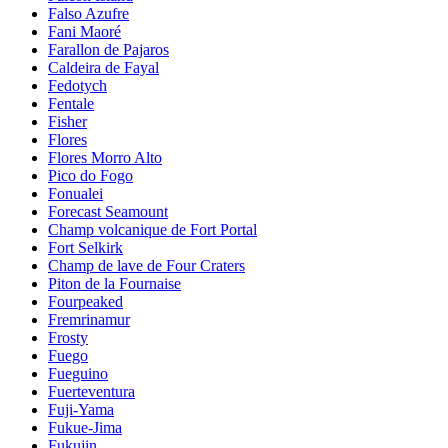
Falso Azufre
Fani Maoré
Farallon de Pajaros
Caldeira de Fayal
Fedotych
Fentale
Fisher
Flores
Flores Morro Alto
Pico do Fogo
Fonualei
Forecast Seamount
Champ volcanique de Fort Portal
Fort Selkirk
Champ de lave de Four Craters
Piton de la Fournaise
Fourpeaked
Fremrinamur
Frosty
Fuego
Fueguino
Fuerteventura
Fuji-Yama
Fukue-Jima
Fukujin