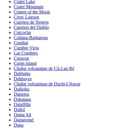
Crater Lake
Crater Mountain
Craters of the Moon
Crow Lagoon
Cuernos de Negros
Cuernos del Diablo
Cuicocha
Cuilapa-Barbarena
Cumbal
Cumbre Vieja
Las Cumbres
Curacoa
Curtis Island
Chaîne volcanique de Cù-Lao Ré
Dabbahu
Dabbayra
Chaîne volcanique de Dacht-I-Navar
Daikoku
Daisetsu
Dakataua
Dalaffilla
Dallol
Dama Ali
Damavend
Dana