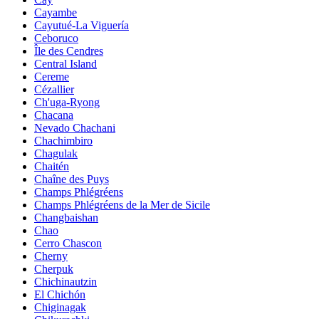
Cayambe
Cayutué-La Viguería
Ceboruco
Île des Cendres
Central Island
Cereme
Cézallier
Ch'uga-Ryong
Chacana
Nevado Chachani
Chachimbiro
Chagulak
Chaitén
Chaîne des Puys
Champs Phlégréens
Champs Phlégréens de la Mer de Sicile
Changbaishan
Chao
Cerro Chascon
Cherny
Cherpuk
Chichinautzin
El Chichón
Chiginagak