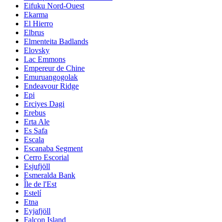
Eifuku Nord-Ouest
Ekarma
El Hierro
Elbrus
Elmenteita Badlands
Elovsky
Lac Emmons
Empereur de Chine
Emuruangogolak
Endeavour Ridge
Epi
Erciyes Dagi
Erebus
Erta Ale
Es Safa
Escala
Escanaba Segment
Cerro Escorial
Esjufjöll
Esmeralda Bank
Île de l'Est
Estelí
Etna
Eyjafjöll
Falcon Island