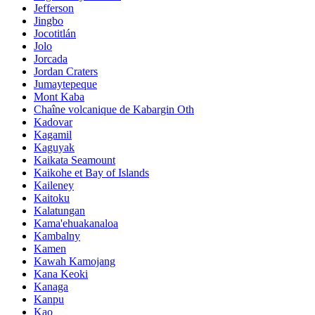
Jefferson
Jingbo
Jocotitlán
Jolo
Jorcada
Jordan Craters
Jumaytepeque
Mont Kaba
Chaîne volcanique de Kabargin Oth
Kadovar
Kagamil
Kaguyak
Kaikata Seamount
Kaikohe et Bay of Islands
Kaileney
Kaitoku
Kalatungan
Kama'ehuakanaloa
Kambalny
Kamen
Kawah Kamojang
Kana Keoki
Kanaga
Kanpu
Kao