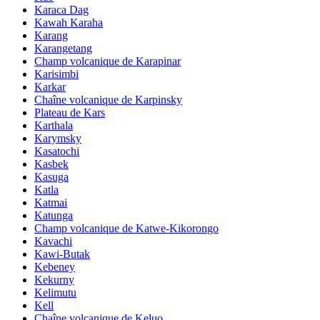
Karaca Dag
Kawah Karaha
Karang
Karangetang
Champ volcanique de Karapinar
Karisimbi
Karkar
Chaîne volcanique de Karpinsky
Plateau de Kars
Karthala
Karymsky
Kasatochi
Kasbek
Kasuga
Katla
Katmai
Katunga
Champ volcanique de Katwe-Kikorongo
Kavachi
Kawi-Butak
Kebeney
Kekurny
Kelimutu
Kell
Chaîne volcanique de Keluo