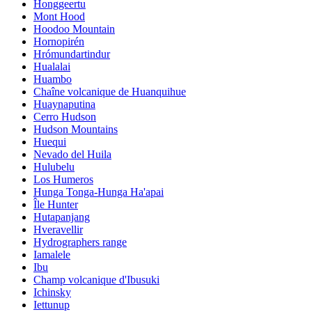
Honggeertu
Mont Hood
Hoodoo Mountain
Hornopirén
Hrómundartindur
Hualalai
Huambo
Chaîne volcanique de Huanquihue
Huaynaputina
Cerro Hudson
Hudson Mountains
Huequi
Nevado del Huila
Hulubelu
Los Humeros
Hunga Tonga-Hunga Ha'apai
Île Hunter
Hutapanjang
Hveravellir
Hydrographers range
Iamalele
Ibu
Champ volcanique d'Ibusuki
Ichinsky
Iettunup