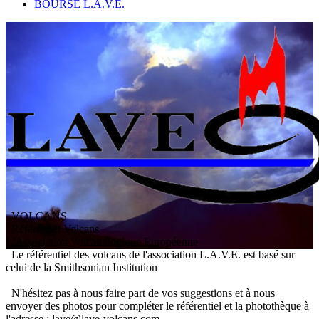
BOURSE L.A.V.E.
VOLCANS
/ Référentiel Volcans
L
'
A
ssociation
V
olcanologique
E
uropéenne
Le référentiel des volcans de l'association L.A.V.E. est basé sur
celui de la Smithsonian Institution
N'hésitez pas à nous faire part de vos suggestions et à nous
envoyer des photos pour compléter le référentiel et la photothèque à
l'adresse : lave@lave-volcans.com