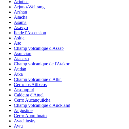
Arintica
Arjuno-Welirang
Arshan
Asacha
Asama
Asavyo
Île de l'Ascension
Askja
Aso
Champ volcanique d'Assab
Asuncion
Atacazo
Champ volcanique de l'Atakor
Atitlán
Atka
Champ volcanique d'Atlin
Cerro los Atlixcos
Atsonupuri
Caldeira d'Atuel
Cerro Aucanquilcha
Champ volcanique d'Auckland
Augustine
Cerro Auquihuato
Avachinsky
Awu