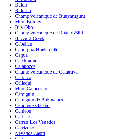
Buldir
Bulusan
Champ volcanique de Bunyaruguru
Mont Burney
Bus-Obo
Champ volcanique de Butajiri-Silti
Buzzard Creek
Cabalían
Caburgua-Huelemolle
Cagua
Caichinque
Calabozos
Champ volcanique de Calatrava
Calbuco
Callaqui
Mont Cameroun
Camiguin
Camiguin de Babuyanes
Candlemas Island
Canlaon
Carlisle
Carrán-Los Venados
Carrizozo
Nevados Casiri
Cay