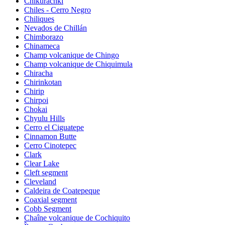
Chikurachki
Chiles - Cerro Negro
Chiliques
Nevados de Chillán
Chimborazo
Chinameca
Champ volcanique de Chingo
Champ volcanique de Chiquimula
Chiracha
Chirinkotan
Chirip
Chirpoi
Chokai
Chyulu Hills
Cerro el Ciguatepe
Cinnamon Butte
Cerro Cinotepec
Clark
Clear Lake
Cleft segment
Cleveland
Caldeira de Coatepeque
Coaxial segment
Cobb Segment
Chaîne volcanique de Cochiquito