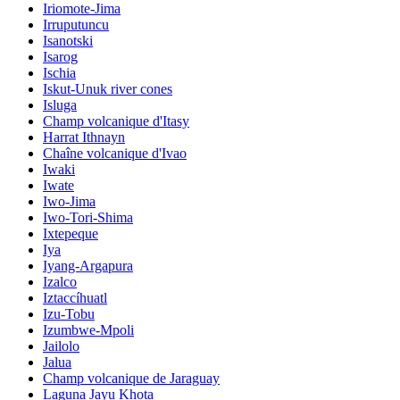
Iriomote-Jima
Irruputuncu
Isanotski
Isarog
Ischia
Iskut-Unuk river cones
Isluga
Champ volcanique d'Itasy
Harrat Ithnayn
Chaîne volcanique d'Ivao
Iwaki
Iwate
Iwo-Jima
Iwo-Tori-Shima
Ixtepeque
Iya
Iyang-Argapura
Izalco
Iztaccíhuatl
Izu-Tobu
Izumbwe-Mpoli
Jailolo
Jalua
Champ volcanique de Jaraguay
Laguna Jayu Khota