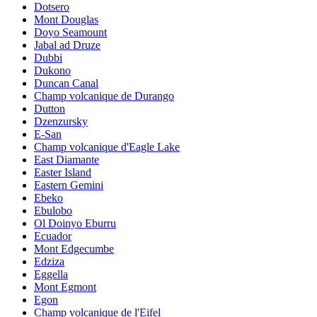
Dotsero
Mont Douglas
Doyo Seamount
Jabal ad Druze
Dubbi
Dukono
Duncan Canal
Champ volcanique de Durango
Dutton
Dzenzursky
E-San
Champ volcanique d'Eagle Lake
East Diamante
Easter Island
Eastern Gemini
Ebeko
Ebulobo
Ol Doinyo Eburru
Ecuador
Mont Edgecumbe
Edziza
Eggella
Mont Egmont
Egon
Champ volcanique de l'Eifel