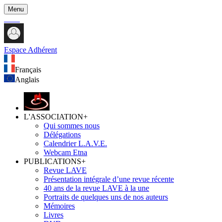
Menu
Espace Adhérent
Français
Anglais
L'ASSOCIATION
+
Qui sommes nous
Délégations
Calendrier L.A.V.E.
Webcam Etna
PUBLICATIONS
+
Revue LAVE
Présentation intégrale d’une revue récente
40 ans de la revue LAVE à la une
Portraits de quelques uns de nos auteurs
Mémoires
Livres