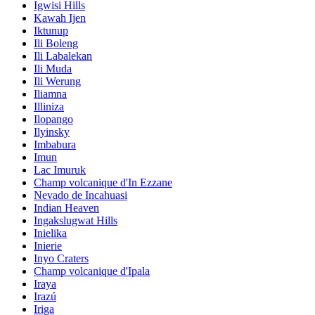
Igwisi Hills
Kawah Ijen
Iktunup
Ili Boleng
Ili Labalekan
Ili Muda
Ili Werung
Iliamna
Illiniza
Ilopango
Ilyinsky
Imbabura
Imun
Lac Imuruk
Champ volcanique d'In Ezzane
Nevado de Incahuasi
Indian Heaven
Ingakslugwat Hills
Inielika
Inierie
Inyo Craters
Champ volcanique d'Ipala
Iraya
Irazú
Iriga