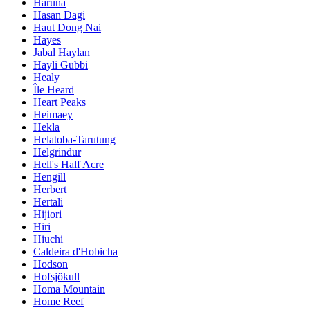
Haruna
Hasan Dagi
Haut Dong Nai
Hayes
Jabal Haylan
Hayli Gubbi
Healy
Île Heard
Heart Peaks
Heimaey
Hekla
Helatoba-Tarutung
Helgrindur
Hell's Half Acre
Hengill
Herbert
Hertali
Hijiori
Hiri
Hiuchi
Caldeira d'Hobicha
Hodson
Hofsjökull
Homa Mountain
Home Reef