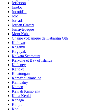
Jefferson
Jingbo
Jocotitlán
Jolo
Jorcada
Jordan Craters
Jumaytepeque
Mont Kaba
Chaîne volcanique de Kabargin Oth
Kadovar
Kagamil
Kaguyak
Kaikata Seamount
Kaikohe et Bay of Islands
Kaileney
Kaitoku
Kalatungan
Kama'ehuakanaloa
Kambalny
Kamen
Kawah Kamojang
Kana Keoki
Kanaga
Kanpu
Kao