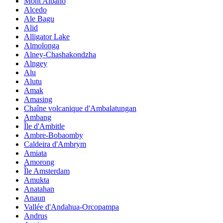
Mont Albano
Alcedo
Ale Bagu
Alid
Alligator Lake
Almolonga
Alney-Chashakondzha
Alngey
Alu
Alutu
Amak
Amasing
Chaîne volcanique d'Ambalatungan
Ambang
Île d'Ambitle
Ambre-Bobaomby
Caldeira d'Ambrym
Amiata
Amorong
Île Amsterdam
Amukta
Anatahan
Anaun
Vallée d'Andahua-Orcopampa
Andrus