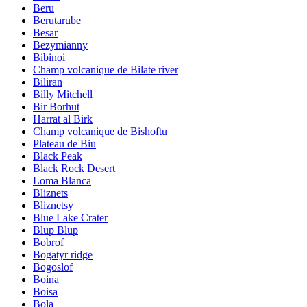
Beru
Berutarube
Besar
Bezymianny
Bibinoi
Champ volcanique de Bilate river
Biliran
Billy Mitchell
Bir Borhut
Harrat al Birk
Champ volcanique de Bishoftu
Plateau de Biu
Black Peak
Black Rock Desert
Loma Blanca
Bliznets
Bliznetsy
Blue Lake Crater
Blup Blup
Bobrof
Bogatyr ridge
Bogoslof
Boina
Boisa
Bola