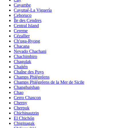
Cayambe
Cayutué-La Viguería
Ceboruco
Île des Cendres
Central Island
Cereme
Cézallier
Ch'uga-Ryong
Chacana
Nevado Chachani
Chachimbiro
Chagulak
Chaitén
Chaîne des Puys
Champs Phlégréens
Champs Phlégréens de la Mer de Sicile
Changbaishan
Chao
Cerro Chascon
Cherny
Cherpuk
Chichinautzin
El Chichón
Chiginagak