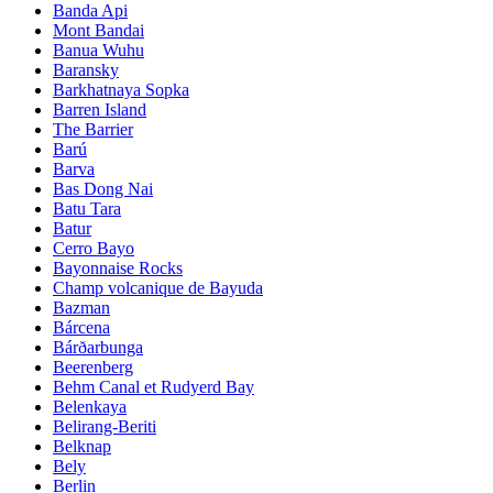
Banda Api
Mont Bandai
Banua Wuhu
Baransky
Barkhatnaya Sopka
Barren Island
The Barrier
Barú
Barva
Bas Dong Nai
Batu Tara
Batur
Cerro Bayo
Bayonnaise Rocks
Champ volcanique de Bayuda
Bazman
Bárcena
Bárðarbunga
Beerenberg
Behm Canal et Rudyerd Bay
Belenkaya
Belirang-Beriti
Belknap
Bely
Berlin