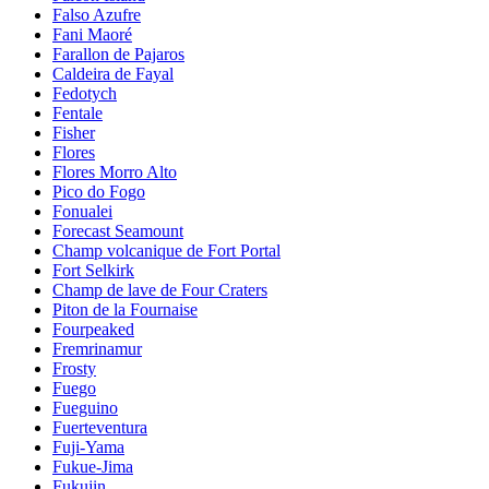
Falso Azufre
Fani Maoré
Farallon de Pajaros
Caldeira de Fayal
Fedotych
Fentale
Fisher
Flores
Flores Morro Alto
Pico do Fogo
Fonualei
Forecast Seamount
Champ volcanique de Fort Portal
Fort Selkirk
Champ de lave de Four Craters
Piton de la Fournaise
Fourpeaked
Fremrinamur
Frosty
Fuego
Fueguino
Fuerteventura
Fuji-Yama
Fukue-Jima
Fukujin