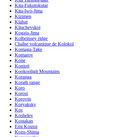
Kita-Fukutokutai
Kita-Iwo-Jima
Kizimen
Klabat
Kliuchevskoi
Kogaja-Jima
Kolbeinsey ridge
Chaîne volcanique de Kolokol
Komaga-Take
Komarov
Kone
Koniuji
Kookooligit Mountains
Koranga
Korath range
Koro
Korosi
Korovin
Koryaksky
Kos
Koshelev
Kostakan
Emi Koussi
Kozu-Shima