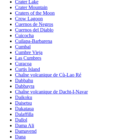
Crater Lake
Crater Mountain
Craters of the Moon
Crow Lagoon
Cuernos de Negros
Cuernos del Diablo
Cuicocha
Cuilapa-Barbarena
Cumbal
Cumbre Vieja
Las Cumbres
Curacoa
Curtis Island
Chaîne volcanique de Cù-Lao Ré
Dabbahu
Dabbayra
Chaîne volcanique de Dacht-I-Navar
Daikoku
Daisetsu
Dakataua
Dalaffilla
Dallol
Dama Ali
Damavend
Dana