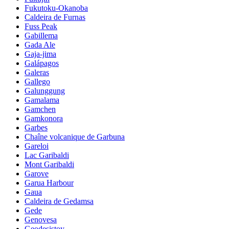
Fukutoku-Okanoba
Caldeira de Furnas
Fuss Peak
Gabillema
Gada Ale
Gaja-jima
Galápagos
Galeras
Gallego
Galunggung
Gamalama
Gamchen
Gamkonora
Garbes
Chaîne volcanique de Garbuna
Gareloi
Lac Garibaldi
Mont Garibaldi
Garove
Garua Harbour
Gaua
Caldeira de Gedamsa
Gede
Genovesa
Geodesistoy