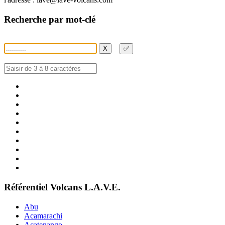
Recherche par mot-clé
X
✅
Référentiel Volcans L.A.V.E.
Abu
Acamarachi
Acatenango