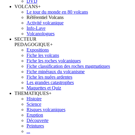
DVD
VOLCANS
+
Le tour du monde en 80 volcans
Référentiel Volcans
Activité volcanique
Info-Lave
Volcanologues
SECTEUR
PEDAGOGIQUE
+
Expositions
Fiche les volcans
Fiche les roches volcaniques
Fiche classification des roches magmatiques
Fiche minéraux du volcanisme
Fiche les nuées ardentes
Les grandes catastrophes
Maquettes et Quiz
THEMATIQUES
+
Histoire
Science
Risques volcaniques
Eruption
Découverte
Peintures
...