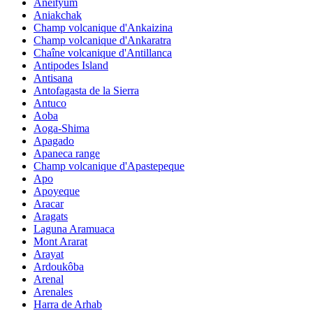
Aneityum
Aniakchak
Champ volcanique d'Ankaizina
Champ volcanique d'Ankaratra
Chaîne volcanique d'Antillanca
Antipodes Island
Antisana
Antofagasta de la Sierra
Antuco
Aoba
Aoga-Shima
Apagado
Apaneca range
Champ volcanique d'Apastepeque
Apo
Apoyeque
Aracar
Aragats
Laguna Aramuaca
Mont Ararat
Arayat
Ardoukôba
Arenal
Arenales
Harra de Arhab