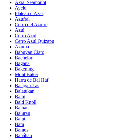
Axial Seamount
Ayelu
Plateau d'Azas
Azufral
Cerro del Azufre
Azul
Cerro Azul
Cerro Azul Quizapu
Azuma
Babuyan Claro
Bachelor
Bagana
Bakening
Mont Baker
Harra de Bal Haf
Balagan-Tas
Balatukan
Balbi
Bald Knoll
Baluan
Baluran
Balut
Bam
Bamus
Banáhao