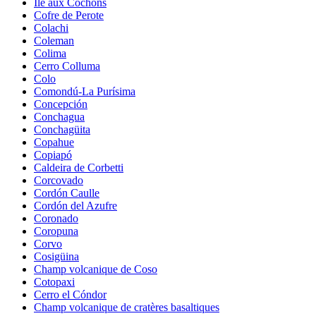
Île aux Cochons
Cofre de Perote
Colachi
Coleman
Colima
Cerro Colluma
Colo
Comondú-La Purísima
Concepción
Conchagua
Conchagüita
Copahue
Copiapó
Caldeira de Corbetti
Corcovado
Cordón Caulle
Cordón del Azufre
Coronado
Coropuna
Corvo
Cosigüina
Champ volcanique de Coso
Cotopaxi
Cerro el Cóndor
Champ volcanique de cratères basaltiques