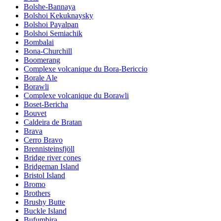
Bolshe-Bannaya
Bolshoi Kekuknaysky
Bolshoi Payalpan
Bolshoi Semiachik
Bombalai
Bona-Churchill
Boomerang
Complexe volcanique du Bora-Bericcio
Borale Ale
Borawli
Complexe volcanique du Borawli
Boset-Bericha
Bouvet
Caldeira de Bratan
Brava
Cerro Bravo
Brennisteinsfjöll
Bridge river cones
Bridgeman Island
Bristol Island
Bromo
Brothers
Brushy Butte
Buckle Island
Bufumbira