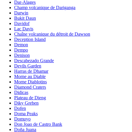
Dar-Alages
Champ volcanique de Dariganga
Darwin
Bukit Daun
Davidof
Lac Davis
Chaîne volcanique du détroit de Dawson
Deception Island
Demon
Dempo
Denison
Descabezado Grande
Devils Garden
Harras de Dhamar
Morne au Diable
Morne Diablotins
Diamond Craters
Didicas
Plateau de Dieng
Diky Greben
Dofen
Doma Peaks
Domuyo
Don Joao de Castro Bank
Doña Juana