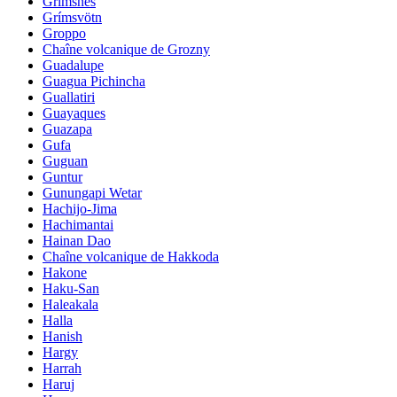
Grimsnes
Grímsvötn
Groppo
Chaîne volcanique de Grozny
Guadalupe
Guagua Pichincha
Guallatiri
Guayaques
Guazapa
Gufa
Guguan
Guntur
Gunungapi Wetar
Hachijo-Jima
Hachimantai
Hainan Dao
Chaîne volcanique de Hakkoda
Hakone
Haku-San
Haleakala
Halla
Hanish
Hargy
Harrah
Haruj