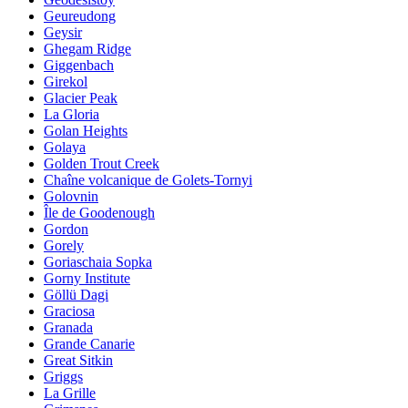
Geureudong
Geysir
Ghegam Ridge
Giggenbach
Girekol
Glacier Peak
La Gloria
Golan Heights
Golaya
Golden Trout Creek
Chaîne volcanique de Golets-Tornyi
Golovnin
Île de Goodenough
Gordon
Gorely
Goriaschaia Sopka
Gorny Institute
Göllü Dagi
Graciosa
Granada
Grande Canarie
Great Sitkin
Griggs
La Grille