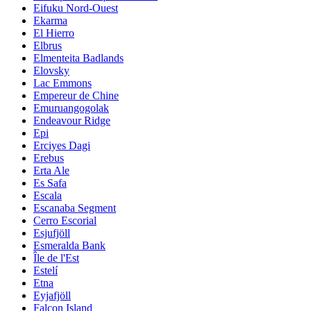
Eifuku Nord-Ouest
Ekarma
El Hierro
Elbrus
Elmenteita Badlands
Elovsky
Lac Emmons
Empereur de Chine
Emuruangogolak
Endeavour Ridge
Epi
Erciyes Dagi
Erebus
Erta Ale
Es Safa
Escala
Escanaba Segment
Cerro Escorial
Esjufjöll
Esmeralda Bank
Île de l'Est
Estelí
Etna
Eyjafjöll
Falcon Island