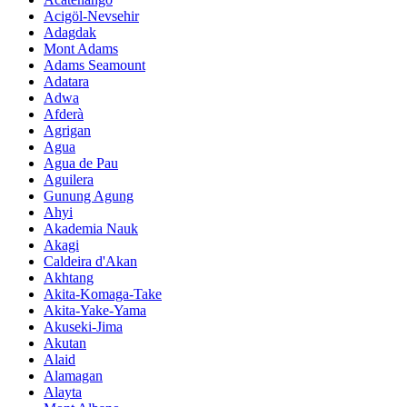
Acigöl-Nevsehir
Adagdak
Mont Adams
Adams Seamount
Adatara
Adwa
Afderà
Agrigan
Agua
Agua de Pau
Aguilera
Gunung Agung
Ahyi
Akademia Nauk
Akagi
Caldeira d'Akan
Akhtang
Akita-Komaga-Take
Akita-Yake-Yama
Akuseki-Jima
Akutan
Alaid
Alamagan
Alayta