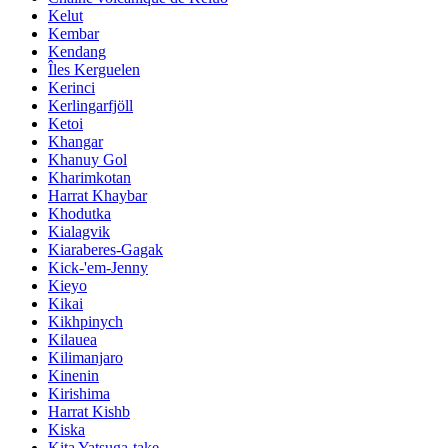
Kelut
Kembar
Kendang
Îles Kerguelen
Kerinci
Kerlingarfjöll
Ketoi
Khangar
Khanuy Gol
Kharimkotan
Harrat Khaybar
Khodutka
Kialagvik
Kiaraberes-Gagak
Kick-'em-Jenny
Kieyo
Kikai
Kikhpinych
Kilauea
Kilimanjaro
Kinenin
Kirishima
Harrat Kishb
Kiska
Kita Yatsuga-take