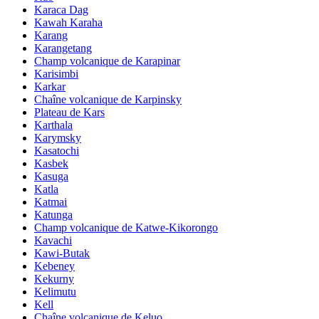
Karaca Dag
Kawah Karaha
Karang
Karangetang
Champ volcanique de Karapinar
Karisimbi
Karkar
Chaîne volcanique de Karpinsky
Plateau de Kars
Karthala
Karymsky
Kasatochi
Kasbek
Kasuga
Katla
Katmai
Katunga
Champ volcanique de Katwe-Kikorongo
Kavachi
Kawi-Butak
Kebeney
Kekurny
Kelimutu
Kell
Chaîne volcanique de Keluo