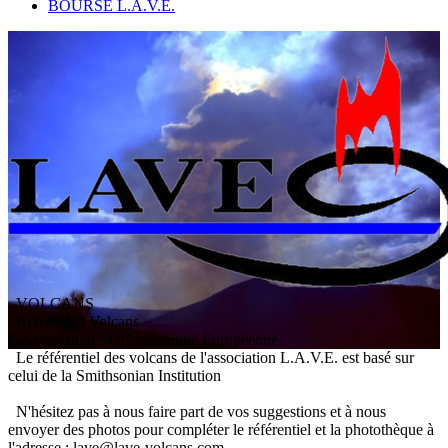
BOURSE L.A.V.E.
VOLCANS
/ Référentiel Volcans
L
'
A
ssociation
V
olcanologique
E
uropéenne
Le référentiel des volcans de l'association L.A.V.E. est basé sur
celui de la Smithsonian Institution
N'hésitez pas à nous faire part de vos suggestions et à nous
envoyer des photos pour compléter le référentiel et la photothèque à
l'adresse : lave@lave-volcans.com