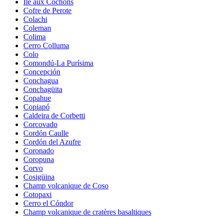
Île aux Cochons
Cofre de Perote
Colachi
Coleman
Colima
Cerro Colluma
Colo
Comondú-La Purísima
Concepción
Conchagua
Conchagüita
Copahue
Copiapó
Caldeira de Corbetti
Corcovado
Cordón Caulle
Cordón del Azufre
Coronado
Coropuna
Corvo
Cosigüina
Champ volcanique de Coso
Cotopaxi
Cerro el Cóndor
Champ volcanique de cratères basaltiques