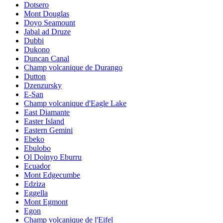
Dotsero
Mont Douglas
Doyo Seamount
Jabal ad Druze
Dubbi
Dukono
Duncan Canal
Champ volcanique de Durango
Dutton
Dzenzursky
E-San
Champ volcanique d'Eagle Lake
East Diamante
Easter Island
Eastern Gemini
Ebeko
Ebulobo
Ol Doinyo Eburru
Ecuador
Mont Edgecumbe
Edziza
Eggella
Mont Egmont
Egon
Champ volcanique de l'Eifel