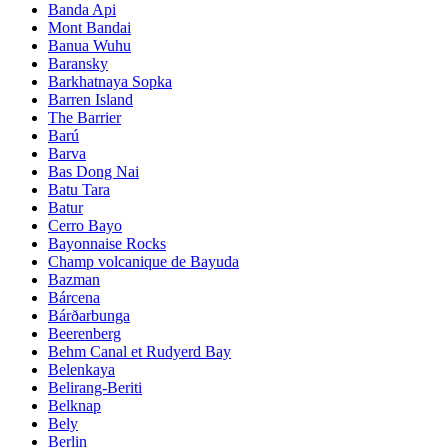
Banda Api
Mont Bandai
Banua Wuhu
Baransky
Barkhatnaya Sopka
Barren Island
The Barrier
Barú
Barva
Bas Dong Nai
Batu Tara
Batur
Cerro Bayo
Bayonnaise Rocks
Champ volcanique de Bayuda
Bazman
Bárcena
Bárðarbunga
Beerenberg
Behm Canal et Rudyerd Bay
Belenkaya
Belirang-Beriti
Belknap
Bely
Berlin