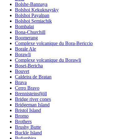
Bolshe-Bannaya
Bolshoi Kekuknaysky
Bolshoi Payalpan
Bolshoi Semiachik
Bombalai
Bona-Churchill
Boomerang
Complexe volcanique du Bora-Bericcio
Borale Ale
Borawli
Complexe volcanique du Borawli
Boset-Bericha
Bouvet
Caldeira de Bratan
Brava
Cerro Bravo
Brennisteinsfjöll
Bridge river cones
Bridgeman Island
Bristol Island
Bromo
Brothers
Brushy Butte
Buckle Island
Bufumbira