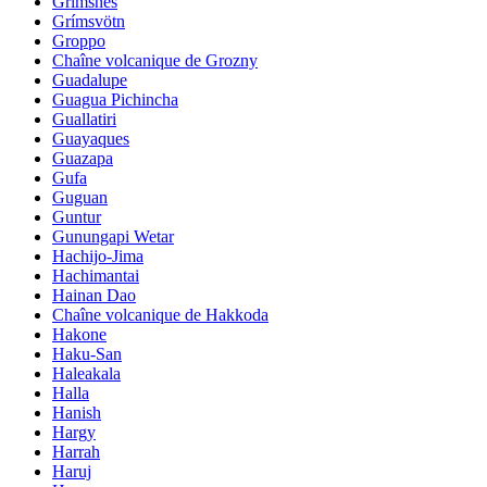
Grimsnes
Grímsvötn
Groppo
Chaîne volcanique de Grozny
Guadalupe
Guagua Pichincha
Guallatiri
Guayaques
Guazapa
Gufa
Guguan
Guntur
Gunungapi Wetar
Hachijo-Jima
Hachimantai
Hainan Dao
Chaîne volcanique de Hakkoda
Hakone
Haku-San
Haleakala
Halla
Hanish
Hargy
Harrah
Haruj