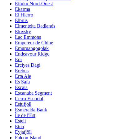
Eifuku Nord-Ouest
Ekarma
El Hierro
Elbrus
Elmenteita Badlands
Elovsky
Lac Emmons
Empereur de Chine
Emuruangogolak
Endeavour Ridge
Epi
Erciyes Dagi
Erebus
Erta Ale
Es Safa
Escala
Escanaba Segment
Cerro Escorial
Esjufjöll
Esmeralda Bank
Île de l'Est
Estelí
Etna
Eyjafjöll
Falcon Island