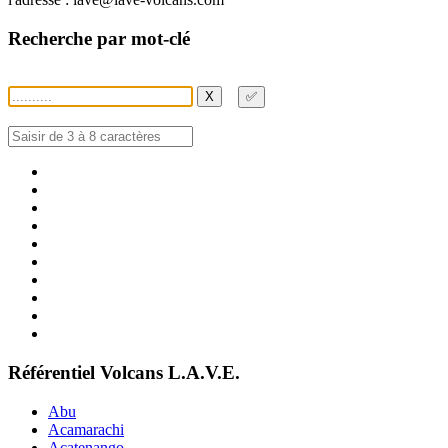
Recherche par mot-clé
X
✅
Référentiel Volcans L.A.V.E.
Abu
Acamarachi
Acatenango