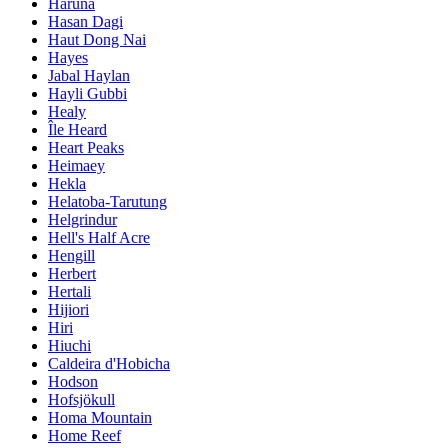
Haruna
Hasan Dagi
Haut Dong Nai
Hayes
Jabal Haylan
Hayli Gubbi
Healy
Île Heard
Heart Peaks
Heimaey
Hekla
Helatoba-Tarutung
Helgrindur
Hell's Half Acre
Hengill
Herbert
Hertali
Hijiori
Hiri
Hiuchi
Caldeira d'Hobicha
Hodson
Hofsjökull
Homa Mountain
Home Reef