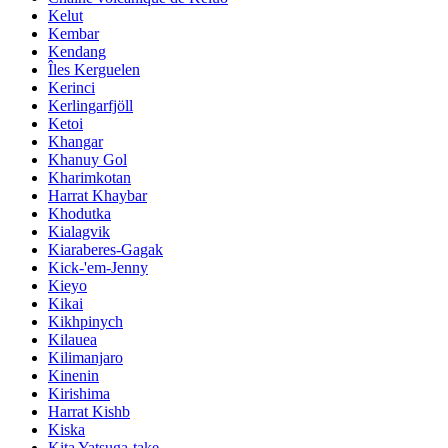
Kelut
Kembar
Kendang
Îles Kerguelen
Kerinci
Kerlingarfjöll
Ketoi
Khangar
Khanuy Gol
Kharimkotan
Harrat Khaybar
Khodutka
Kialagvik
Kiaraberes-Gagak
Kick-'em-Jenny
Kieyo
Kikai
Kikhpinych
Kilauea
Kilimanjaro
Kinenin
Kirishima
Harrat Kishb
Kiska
Kita Yatsuga-take