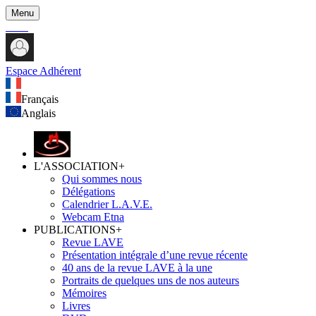
Menu
Espace Adhérent
Français
Anglais
L'ASSOCIATION
+
Qui sommes nous
Délégations
Calendrier L.A.V.E.
Webcam Etna
PUBLICATIONS
+
Revue LAVE
Présentation intégrale d’une revue récente
40 ans de la revue LAVE à la une
Portraits de quelques uns de nos auteurs
Mémoires
Livres