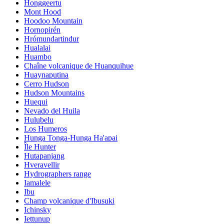
Honggeertu
Mont Hood
Hoodoo Mountain
Hornopirén
Hrómundartindur
Hualalai
Huambo
Chaîne volcanique de Huanquihue
Huaynaputina
Cerro Hudson
Hudson Mountains
Huequi
Nevado del Huila
Hulubelu
Los Humeros
Hunga Tonga-Hunga Ha'apai
Île Hunter
Hutapanjang
Hveravellir
Hydrographers range
Iamalele
Ibu
Champ volcanique d'Ibusuki
Ichinsky
Iettunup