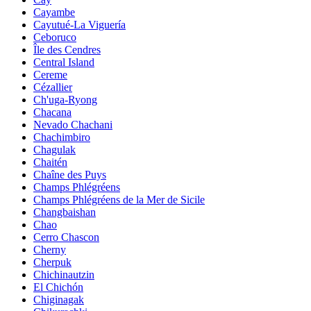
Cayambe
Cayutué-La Viguería
Ceboruco
Île des Cendres
Central Island
Cereme
Cézallier
Ch'uga-Ryong
Chacana
Nevado Chachani
Chachimbiro
Chagulak
Chaitén
Chaîne des Puys
Champs Phlégréens
Champs Phlégréens de la Mer de Sicile
Changbaishan
Chao
Cerro Chascon
Cherny
Cherpuk
Chichinautzin
El Chichón
Chiginagak