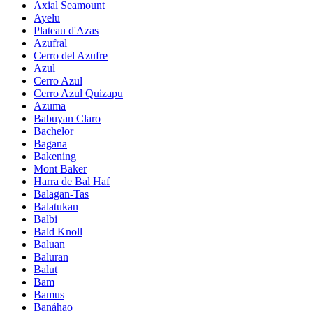
Axial Seamount
Ayelu
Plateau d'Azas
Azufral
Cerro del Azufre
Azul
Cerro Azul
Cerro Azul Quizapu
Azuma
Babuyan Claro
Bachelor
Bagana
Bakening
Mont Baker
Harra de Bal Haf
Balagan-Tas
Balatukan
Balbi
Bald Knoll
Baluan
Baluran
Balut
Bam
Bamus
Banáhao