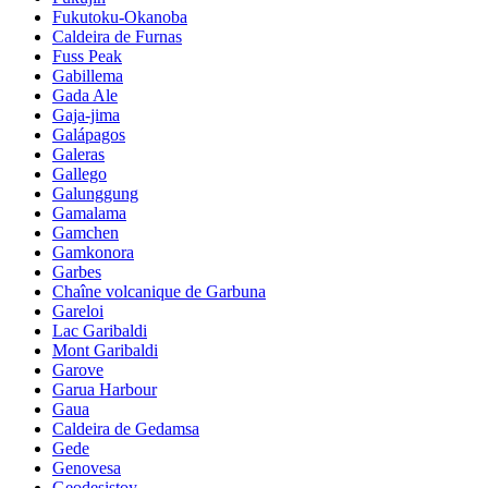
Fukutoku-Okanoba
Caldeira de Furnas
Fuss Peak
Gabillema
Gada Ale
Gaja-jima
Galápagos
Galeras
Gallego
Galunggung
Gamalama
Gamchen
Gamkonora
Garbes
Chaîne volcanique de Garbuna
Gareloi
Lac Garibaldi
Mont Garibaldi
Garove
Garua Harbour
Gaua
Caldeira de Gedamsa
Gede
Genovesa
Geodesistoy