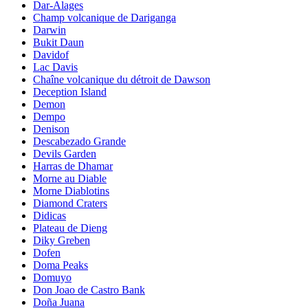
Dar-Alages
Champ volcanique de Dariganga
Darwin
Bukit Daun
Davidof
Lac Davis
Chaîne volcanique du détroit de Dawson
Deception Island
Demon
Dempo
Denison
Descabezado Grande
Devils Garden
Harras de Dhamar
Morne au Diable
Morne Diablotins
Diamond Craters
Didicas
Plateau de Dieng
Diky Greben
Dofen
Doma Peaks
Domuyo
Don Joao de Castro Bank
Doña Juana