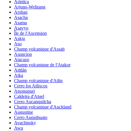
Arintica
Arjuno-Welirang
Arshan
Asacha
Asama
Asavyo
Île de l'Ascension
Askja
Aso
Champ volcanique d'Assab
Asuncion
Atacazo
Champ volcanique de l'Atakor
Atitlán
Atka
Champ volcanique d'Atlin
Cerro los Atlixcos
Atsonupuri
Caldeira d'Atuel
Cerro Aucanquilcha
Champ volcanique d'Auckland
Augustine
Cerro Auquihuato
Avachinsky
Awu