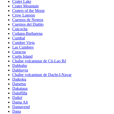
Crater Lake
Crater Mountain
Craters of the Moon
Crow Lagoon
Cuernos de Negros
Cuernos del Diablo
Cuicocha
Cuilapa-Barbarena
Cumbal
Cumbre Vieja
Las Cumbres
Curacoa
Curtis Island
Chaîne volcanique de Cù-Lao Ré
Dabbahu
Dabbayra
Chaîne volcanique de Dacht-I-Navar
Daikoku
Daisetsu
Dakataua
Dalaffilla
Dallol
Dama Ali
Damavend
Dana