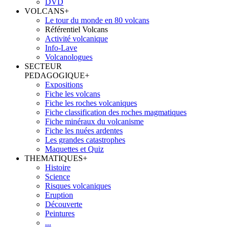
DVD
VOLCANS
+
Le tour du monde en 80 volcans
Référentiel Volcans
Activité volcanique
Info-Lave
Volcanologues
SECTEUR
PEDAGOGIQUE
+
Expositions
Fiche les volcans
Fiche les roches volcaniques
Fiche classification des roches magmatiques
Fiche minéraux du volcanisme
Fiche les nuées ardentes
Les grandes catastrophes
Maquettes et Quiz
THEMATIQUES
+
Histoire
Science
Risques volcaniques
Eruption
Découverte
Peintures
...