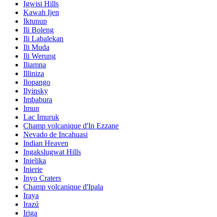
Igwisi Hills
Kawah Ijen
Iktunup
Ili Boleng
Ili Labalekan
Ili Muda
Ili Werung
Iliamna
Illiniza
Ilopango
Ilyinsky
Imbabura
Imun
Lac Imuruk
Champ volcanique d'In Ezzane
Nevado de Incahuasi
Indian Heaven
Ingakslugwat Hills
Inielika
Inierie
Inyo Craters
Champ volcanique d'Ipala
Iraya
Irazú
Iriga