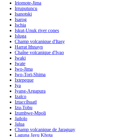
Iriomote-Jima
Irruputuncu
Isanotski
Isarog
Ischia
Iskut-Unuk river cones
Isluga
Champ volcanique d'Itasy
Harrat Ithnayn
Chaîne volcanique d'Ivao
Iwaki
Iwate
Iwo-Jima
Iwo-Tori-Shima
Ixtepeque
Iya
Iyang-Argapura
Izalco
Iztaccíhuatl
Izu-Tobu
Izumbwe-Mpoli
Jailolo
Jalua
Champ volcanique de Jaraguay
Laguna Jayu Khota