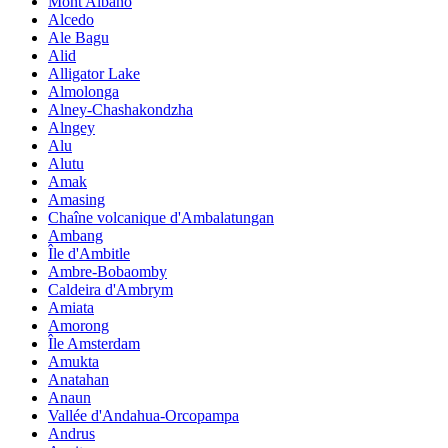
Mont Albano
Alcedo
Ale Bagu
Alid
Alligator Lake
Almolonga
Alney-Chashakondzha
Alngey
Alu
Alutu
Amak
Amasing
Chaîne volcanique d'Ambalatungan
Ambang
Île d'Ambitle
Ambre-Bobaomby
Caldeira d'Ambrym
Amiata
Amorong
Île Amsterdam
Amukta
Anatahan
Anaun
Vallée d'Andahua-Orcopampa
Andrus