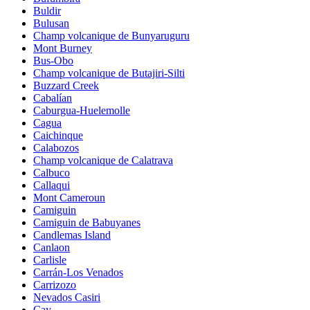
Buldir
Bulusan
Champ volcanique de Bunyaruguru
Mont Burney
Bus-Obo
Champ volcanique de Butajiri-Silti
Buzzard Creek
Cabalían
Caburgua-Huelemolle
Cagua
Caichinque
Calabozos
Champ volcanique de Calatrava
Calbuco
Callaqui
Mont Cameroun
Camiguin
Camiguin de Babuyanes
Candlemas Island
Canlaon
Carlisle
Carrán-Los Venados
Carrizozo
Nevados Casiri
Cay