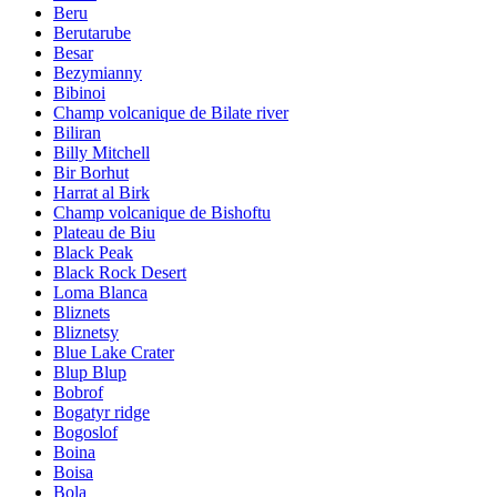
Beru
Berutarube
Besar
Bezymianny
Bibinoi
Champ volcanique de Bilate river
Biliran
Billy Mitchell
Bir Borhut
Harrat al Birk
Champ volcanique de Bishoftu
Plateau de Biu
Black Peak
Black Rock Desert
Loma Blanca
Bliznets
Bliznetsy
Blue Lake Crater
Blup Blup
Bobrof
Bogatyr ridge
Bogoslof
Boina
Boisa
Bola