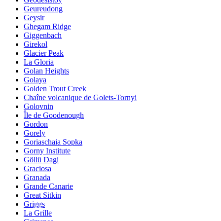
Geureudong
Geysir
Ghegam Ridge
Giggenbach
Girekol
Glacier Peak
La Gloria
Golan Heights
Golaya
Golden Trout Creek
Chaîne volcanique de Golets-Tornyi
Golovnin
Île de Goodenough
Gordon
Gorely
Goriaschaia Sopka
Gorny Institute
Göllü Dagi
Graciosa
Granada
Grande Canarie
Great Sitkin
Griggs
La Grille