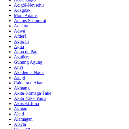
Acigöl-Nevsehir
Adagdak
Mont Adams
Adams Seamount
Adatara
Adwa
Afderà
Agrigan
Agua
Agua de Pau
Aguilera
Gunung Agung
Ahyi
Akademia Nauk
Akagi
Caldeira d'Akan
Akhtang
Akita-Komaga-Take
Akita-Yake-Yama
Akuseki-Jima
Akutan
Alaid
Alamagan
Alayta