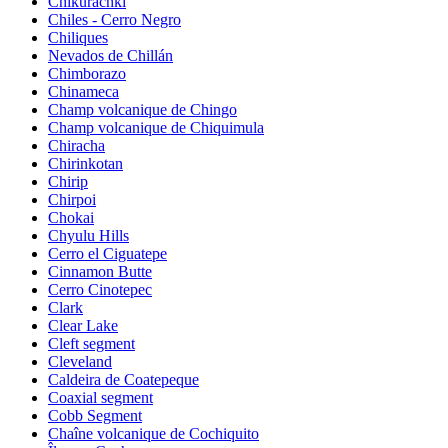
Chikurachki
Chiles - Cerro Negro
Chiliques
Nevados de Chillán
Chimborazo
Chinameca
Champ volcanique de Chingo
Champ volcanique de Chiquimula
Chiracha
Chirinkotan
Chirip
Chirpoi
Chokai
Chyulu Hills
Cerro el Ciguatepe
Cinnamon Butte
Cerro Cinotepec
Clark
Clear Lake
Cleft segment
Cleveland
Caldeira de Coatepeque
Coaxial segment
Cobb Segment
Chaîne volcanique de Cochiquito