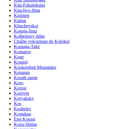
Kita-Fukutokutai
Kita-Iwo-Jima
Kizimen
Klabat
Kliuchevskoi
Kogaja-Jima
Kolbeinsey ridge
Chaîne volcanique de Kolokol
Komaga-Take
Komarov
Kone
Koniuji
Kookooligit Mountains
Koranga
Korath range
Koro
Korosi
Korovin
Koryaksky
Kos
Koshelev
Kostakan
Emi Koussi
Kozu-Shima