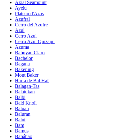
Axial Seamount
Ayelu
Plateau d'Azas
Azufral
Cerro del Azufre
Azul
Cerro Azul
Cerro Azul Quizapu
Azuma
Babuyan Claro
Bachelor
Bagana
Bakening
Mont Baker
Harra de Bal Haf
Balagan-Tas
Balatukan
Balbi
Bald Knoll
Baluan
Baluran
Balut
Bam
Bamus
Banáhao