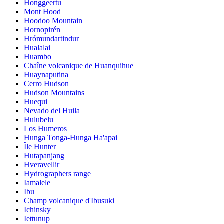
Honggeertu
Mont Hood
Hoodoo Mountain
Hornopirén
Hrómundartindur
Hualalai
Huambo
Chaîne volcanique de Huanquihue
Huaynaputina
Cerro Hudson
Hudson Mountains
Huequi
Nevado del Huila
Hulubelu
Los Humeros
Hunga Tonga-Hunga Ha'apai
Île Hunter
Hutapanjang
Hveravellir
Hydrographers range
Iamalele
Ibu
Champ volcanique d'Ibusuki
Ichinsky
Iettunup