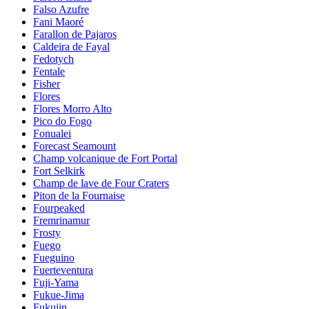
Falso Azufre
Fani Maoré
Farallon de Pajaros
Caldeira de Fayal
Fedotych
Fentale
Fisher
Flores
Flores Morro Alto
Pico do Fogo
Fonualei
Forecast Seamount
Champ volcanique de Fort Portal
Fort Selkirk
Champ de lave de Four Craters
Piton de la Fournaise
Fourpeaked
Fremrinamur
Frosty
Fuego
Fueguino
Fuerteventura
Fuji-Yama
Fukue-Jima
Fukujin