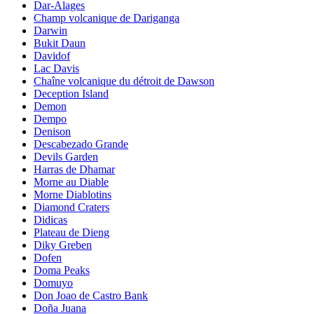
Dar-Alages
Champ volcanique de Dariganga
Darwin
Bukit Daun
Davidof
Lac Davis
Chaîne volcanique du détroit de Dawson
Deception Island
Demon
Dempo
Denison
Descabezado Grande
Devils Garden
Harras de Dhamar
Morne au Diable
Morne Diablotins
Diamond Craters
Didicas
Plateau de Dieng
Diky Greben
Dofen
Doma Peaks
Domuyo
Don Joao de Castro Bank
Doña Juana