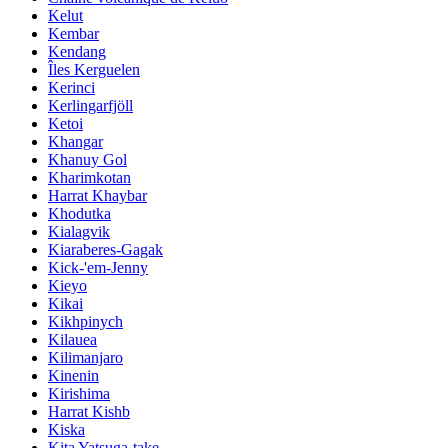
Kelut
Kembar
Kendang
Îles Kerguelen
Kerinci
Kerlingarfjöll
Ketoi
Khangar
Khanuy Gol
Kharimkotan
Harrat Khaybar
Khodutka
Kialagvik
Kiaraberes-Gagak
Kick-'em-Jenny
Kieyo
Kikai
Kikhpinych
Kilauea
Kilimanjaro
Kinenin
Kirishima
Harrat Kishb
Kiska
Kita Yatsuga-take