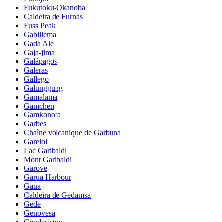
Fukutoku-Okanoba
Caldeira de Furnas
Fuss Peak
Gabillema
Gada Ale
Gaja-jima
Galápagos
Galeras
Gallego
Galunggung
Gamalama
Gamchen
Gamkonora
Garbes
Chaîne volcanique de Garbuna
Gareloi
Lac Garibaldi
Mont Garibaldi
Garove
Garua Harbour
Gaua
Caldeira de Gedamsa
Gede
Genovesa
Geodesistoy