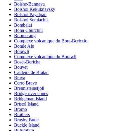
Bolshe-Bannaya
Bolshoi Kekuknaysky
Bolshoi Payalpan
Bolshoi Semiachik
Bombalai
Bona-Churchill
Boomerang
Complexe volcanique du Bora-Bericcio
Borale Ale
Borawli
Complexe volcanique du Borawli
Boset-Bericha
Bouvet
Caldeira de Bratan
Brava
Cerro Bravo
Brennisteinsfjöll
Bridge river cones
Bridgeman Island
Bristol Island
Bromo
Brothers
Brushy Butte
Buckle Island
Bufumbira