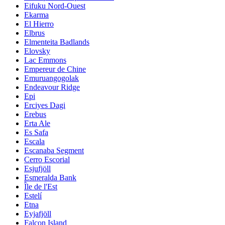
Eifuku Nord-Ouest
Ekarma
El Hierro
Elbrus
Elmenteita Badlands
Elovsky
Lac Emmons
Empereur de Chine
Emuruangogolak
Endeavour Ridge
Epi
Erciyes Dagi
Erebus
Erta Ale
Es Safa
Escala
Escanaba Segment
Cerro Escorial
Esjufjöll
Esmeralda Bank
Île de l'Est
Estelí
Etna
Eyjafjöll
Falcon Island