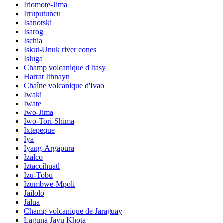
Iriomote-Jima
Irruputuncu
Isanotski
Isarog
Ischia
Iskut-Unuk river cones
Isluga
Champ volcanique d'Itasy
Harrat Ithnayn
Chaîne volcanique d'Ivao
Iwaki
Iwate
Iwo-Jima
Iwo-Tori-Shima
Ixtepeque
Iya
Iyang-Argapura
Izalco
Iztaccíhuatl
Izu-Tobu
Izumbwe-Mpoli
Jailolo
Jalua
Champ volcanique de Jaraguay
Laguna Jayu Khota