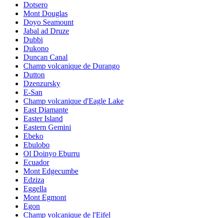
Dotsero
Mont Douglas
Doyo Seamount
Jabal ad Druze
Dubbi
Dukono
Duncan Canal
Champ volcanique de Durango
Dutton
Dzenzursky
E-San
Champ volcanique d'Eagle Lake
East Diamante
Easter Island
Eastern Gemini
Ebeko
Ebulobo
Ol Doinyo Eburru
Ecuador
Mont Edgecumbe
Edziza
Eggella
Mont Egmont
Egon
Champ volcanique de l'Eifel