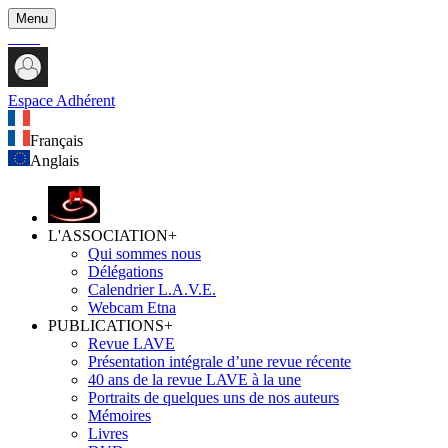
Menu
Espace Adhérent
Français
Anglais
L'ASSOCIATION
+
Qui sommes nous
Délégations
Calendrier L.A.V.E.
Webcam Etna
PUBLICATIONS
+
Revue LAVE
Présentation intégrale d’une revue récente
40 ans de la revue LAVE à la une
Portraits de quelques uns de nos auteurs
Mémoires
Livres