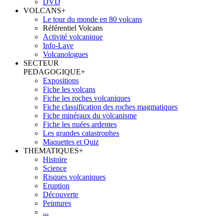
DVD
VOLCANS
+
Le tour du monde en 80 volcans
Référentiel Volcans
Activité volcanique
Info-Lave
Volcanologues
SECTEUR
PEDAGOGIQUE
+
Expositions
Fiche les volcans
Fiche les roches volcaniques
Fiche classification des roches magmatiques
Fiche minéraux du volcanisme
Fiche les nuées ardentes
Les grandes catastrophes
Maquettes et Quiz
THEMATIQUES
+
Histoire
Science
Risques volcaniques
Eruption
Découverte
Peintures
...