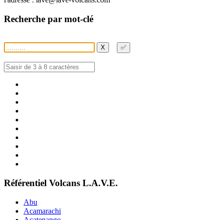
Recherche par mot-clé
X
✅
Référentiel Volcans L.A.V.E.
Abu
Acamarachi
Acatenango