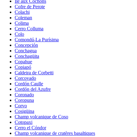
Île aux Cochons
Cofre de Perote
Colachi
Coleman
Colima
Cerro Colluma
Colo
Comondú-La Purísima
Concepción
Conchagua
Conchagüita
Copahue
Copiapó
Caldeira de Corbetti
Corcovado
Cordón Caulle
Cordón del Azufre
Coronado
Coropuna
Corvo
Cosigüina
Champ volcanique de Coso
Cotopaxi
Cerro el Cóndor
Champ volcanique de cratères basaltiques