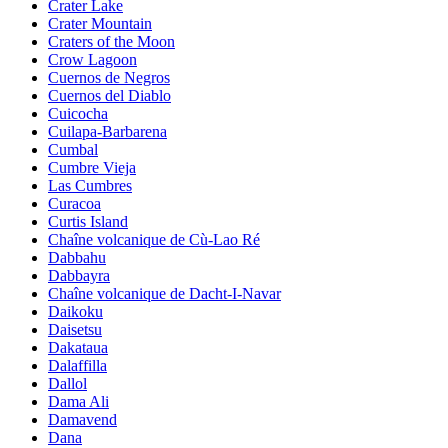
Crater Lake
Crater Mountain
Craters of the Moon
Crow Lagoon
Cuernos de Negros
Cuernos del Diablo
Cuicocha
Cuilapa-Barbarena
Cumbal
Cumbre Vieja
Las Cumbres
Curacoa
Curtis Island
Chaîne volcanique de Cù-Lao Ré
Dabbahu
Dabbayra
Chaîne volcanique de Dacht-I-Navar
Daikoku
Daisetsu
Dakataua
Dalaffilla
Dallol
Dama Ali
Damavend
Dana