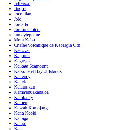
Jefferson
Jingbo
Jocotitlán
Jolo
Jorcada
Jordan Craters
Jumaytepeque
Mont Kaba
Chaîne volcanique de Kabargin Oth
Kadovar
Kagamil
Kaguyak
Kaikata Seamount
Kaikohe et Bay of Islands
Kaileney
Kaitoku
Kalatungan
Kama'ehuakanaloa
Kambalny
Kamen
Kawah Kamojang
Kana Keoki
Kanaga
Kanpu
Kao