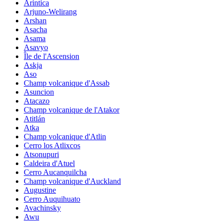
Arintica
Arjuno-Welirang
Arshan
Asacha
Asama
Asavyo
Île de l'Ascension
Askja
Aso
Champ volcanique d'Assab
Asuncion
Atacazo
Champ volcanique de l'Atakor
Atitlán
Atka
Champ volcanique d'Atlin
Cerro los Atlixcos
Atsonupuri
Caldeira d'Atuel
Cerro Aucanquilcha
Champ volcanique d'Auckland
Augustine
Cerro Auquihuato
Avachinsky
Awu