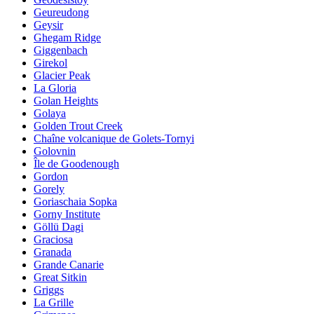
Geureudong
Geysir
Ghegam Ridge
Giggenbach
Girekol
Glacier Peak
La Gloria
Golan Heights
Golaya
Golden Trout Creek
Chaîne volcanique de Golets-Tornyi
Golovnin
Île de Goodenough
Gordon
Gorely
Goriaschaia Sopka
Gorny Institute
Göllü Dagi
Graciosa
Granada
Grande Canarie
Great Sitkin
Griggs
La Grille