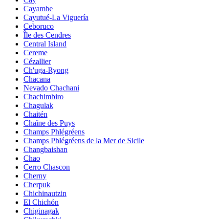
Cayambe
Cayutué-La Viguería
Ceboruco
Île des Cendres
Central Island
Cereme
Cézallier
Ch'uga-Ryong
Chacana
Nevado Chachani
Chachimbiro
Chagulak
Chaitén
Chaîne des Puys
Champs Phlégréens
Champs Phlégréens de la Mer de Sicile
Changbaishan
Chao
Cerro Chascon
Cherny
Cherpuk
Chichinautzin
El Chichón
Chiginagak