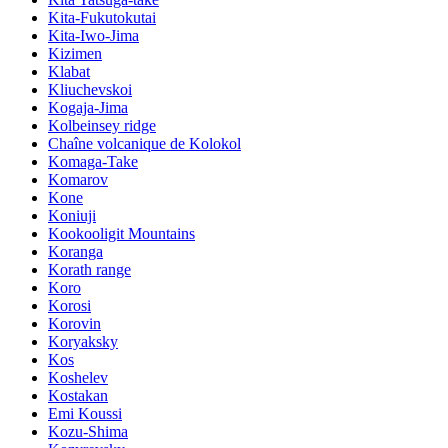
Kita-Fukutokutai
Kita-Iwo-Jima
Kizimen
Klabat
Kliuchevskoi
Kogaja-Jima
Kolbeinsey ridge
Chaîne volcanique de Kolokol
Komaga-Take
Komarov
Kone
Koniuji
Kookooligit Mountains
Koranga
Korath range
Koro
Korosi
Korovin
Koryaksky
Kos
Koshelev
Kostakan
Emi Koussi
Kozu-Shima