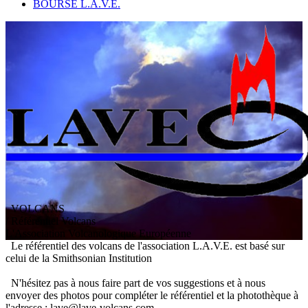
BOURSE L.A.V.E.
VOLCANS
/ Référentiel Volcans
L
'
A
ssociation
V
olcanologique
E
uropéenne
Le référentiel des volcans de l'association L.A.V.E. est basé sur
celui de la Smithsonian Institution
N'hésitez pas à nous faire part de vos suggestions et à nous
envoyer des photos pour compléter le référentiel et la photothèque à
l'adresse : lave@lave-volcans.com