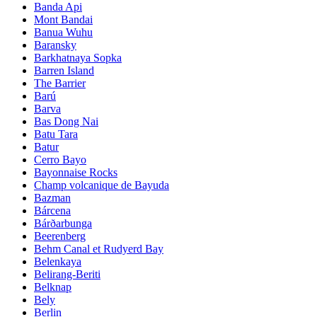
Banda Api
Mont Bandai
Banua Wuhu
Baransky
Barkhatnaya Sopka
Barren Island
The Barrier
Barú
Barva
Bas Dong Nai
Batu Tara
Batur
Cerro Bayo
Bayonnaise Rocks
Champ volcanique de Bayuda
Bazman
Bárcena
Bárðarbunga
Beerenberg
Behm Canal et Rudyerd Bay
Belenkaya
Belirang-Beriti
Belknap
Bely
Berlin