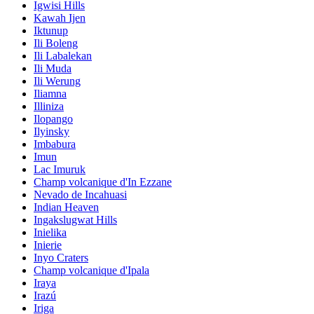
Igwisi Hills
Kawah Ijen
Iktunup
Ili Boleng
Ili Labalekan
Ili Muda
Ili Werung
Iliamna
Illiniza
Ilopango
Ilyinsky
Imbabura
Imun
Lac Imuruk
Champ volcanique d'In Ezzane
Nevado de Incahuasi
Indian Heaven
Ingakslugwat Hills
Inielika
Inierie
Inyo Craters
Champ volcanique d'Ipala
Iraya
Irazú
Iriga