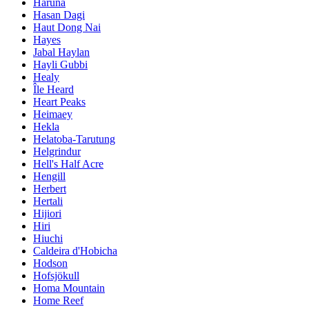
Haruna
Hasan Dagi
Haut Dong Nai
Hayes
Jabal Haylan
Hayli Gubbi
Healy
Île Heard
Heart Peaks
Heimaey
Hekla
Helatoba-Tarutung
Helgrindur
Hell's Half Acre
Hengill
Herbert
Hertali
Hijiori
Hiri
Hiuchi
Caldeira d'Hobicha
Hodson
Hofsjökull
Homa Mountain
Home Reef