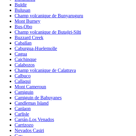
Buldir
Bulusan
Champ volcanique de Bunyaruguru
Mont Burney
Bus-Obo
Champ volcanique de Butajiri-Silti
Buzzard Creek
Cabalían
Caburgua-Huelemolle
Cagua
Caichinque
Calabozos
Champ volcanique de Calatrava
Calbuco
Callaqui
Mont Cameroun
Camiguin
Camiguin de Babuyanes
Candlemas Island
Canlaon
Carlisle
Carrán-Los Venados
Carrizozo
Nevados Casiri
Cay