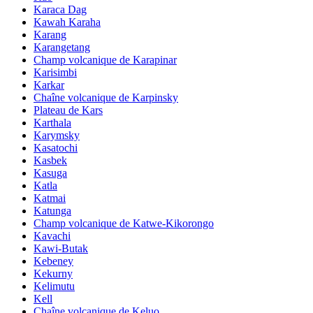
Karaca Dag
Kawah Karaha
Karang
Karangetang
Champ volcanique de Karapinar
Karisimbi
Karkar
Chaîne volcanique de Karpinsky
Plateau de Kars
Karthala
Karymsky
Kasatochi
Kasbek
Kasuga
Katla
Katmai
Katunga
Champ volcanique de Katwe-Kikorongo
Kavachi
Kawi-Butak
Kebeney
Kekurny
Kelimutu
Kell
Chaîne volcanique de Keluo