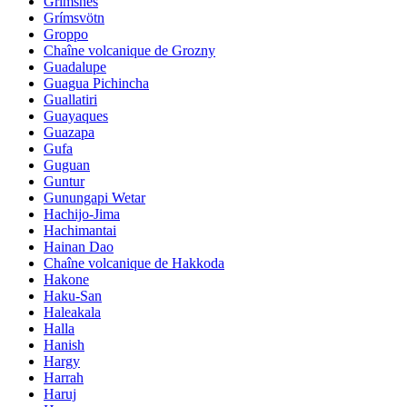
Grimsnes
Grímsvötn
Groppo
Chaîne volcanique de Grozny
Guadalupe
Guagua Pichincha
Guallatiri
Guayaques
Guazapa
Gufa
Guguan
Guntur
Gunungapi Wetar
Hachijo-Jima
Hachimantai
Hainan Dao
Chaîne volcanique de Hakkoda
Hakone
Haku-San
Haleakala
Halla
Hanish
Hargy
Harrah
Haruj