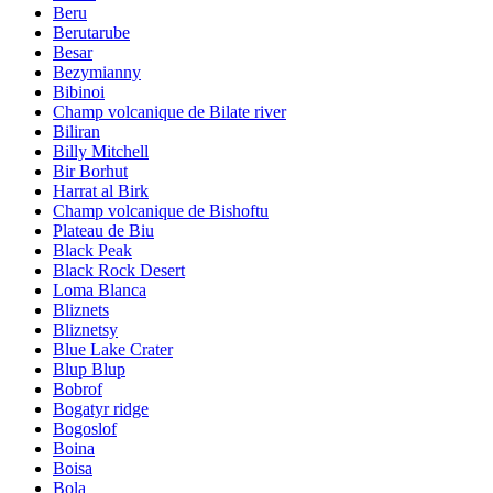
Beru
Berutarube
Besar
Bezymianny
Bibinoi
Champ volcanique de Bilate river
Biliran
Billy Mitchell
Bir Borhut
Harrat al Birk
Champ volcanique de Bishoftu
Plateau de Biu
Black Peak
Black Rock Desert
Loma Blanca
Bliznets
Bliznetsy
Blue Lake Crater
Blup Blup
Bobrof
Bogatyr ridge
Bogoslof
Boina
Boisa
Bola