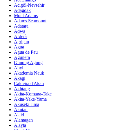
Acigöl-Nevsehir
Adagdak
Mont Adams
Adams Seamount
Adatara
Adwa
Afderà
Agrigan
Agua
Agua de Pau
Aguilera
Gunung Agung
Ahyi
Akademia Nauk
Akagi
Caldeira d'Akan
Akhtang
Akita-Komaga-Take
Akita-Yake-Yama
Akuseki-Jima
Akutan
Alaid
Alamagan
Alayta