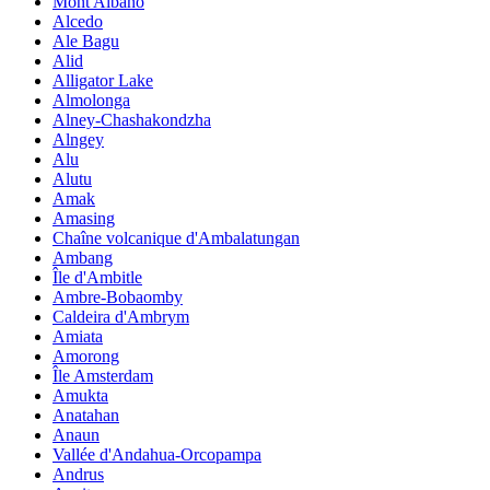
Mont Albano
Alcedo
Ale Bagu
Alid
Alligator Lake
Almolonga
Alney-Chashakondzha
Alngey
Alu
Alutu
Amak
Amasing
Chaîne volcanique d'Ambalatungan
Ambang
Île d'Ambitle
Ambre-Bobaomby
Caldeira d'Ambrym
Amiata
Amorong
Île Amsterdam
Amukta
Anatahan
Anaun
Vallée d'Andahua-Orcopampa
Andrus