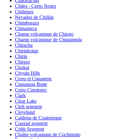
Chikurachki
Chiles - Cerro Negro
Chiliques
Nevados de Chillán
Chimborazo
Chinameca
Champ volcanique de Chingo
Champ volcanique de Chiquimula
Chiracha
Chirinkotan
Chirip
Chirpoi
Chokai
Chyulu Hills
Cerro el Ciguatepe
Cinnamon Butte
Cerro Cinotepec
Clark
Clear Lake
Cleft segment
Cleveland
Caldeira de Coatepeque
Coaxial segment
Cobb Segment
Chaîne volcanique de Cochiquito