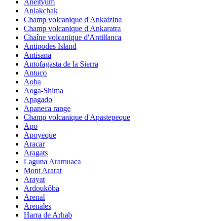
Aneityum
Aniakchak
Champ volcanique d'Ankaizina
Champ volcanique d'Ankaratra
Chaîne volcanique d'Antillanca
Antipodes Island
Antisana
Antofagasta de la Sierra
Antuco
Aoba
Aoga-Shima
Apagado
Apaneca range
Champ volcanique d'Apastepeque
Apo
Apoyeque
Aracar
Aragats
Laguna Aramuaca
Mont Ararat
Arayat
Ardoukôba
Arenal
Arenales
Harra de Arhab