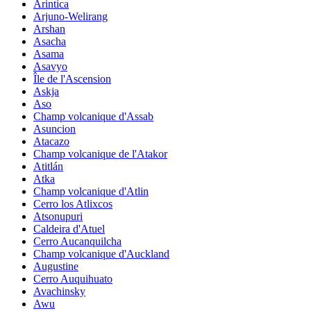
Arintica
Arjuno-Welirang
Arshan
Asacha
Asama
Asavyo
Île de l'Ascension
Askja
Aso
Champ volcanique d'Assab
Asuncion
Atacazo
Champ volcanique de l'Atakor
Atitlán
Atka
Champ volcanique d'Atlin
Cerro los Atlixcos
Atsonupuri
Caldeira d'Atuel
Cerro Aucanquilcha
Champ volcanique d'Auckland
Augustine
Cerro Auquihuato
Avachinsky
Awu