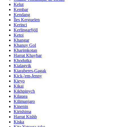
Kelut
Kembar
Kendang
Îles Kerguelen
Kerinci
Kerlingarfjöll
Ketoi
Khangar
Khanuy Gol
Kharimkotan
Harrat Khaybar
Khodutka
Kialagvik
Kiaraberes-Gagak
Kick-'em-Jenny
Kieyo
Kikai
Kikhpinych
Kilauea
Kilimanjaro
Kinenin
Kirishima
Harrat Kishb
Kiska
Kita Yatsuga-take