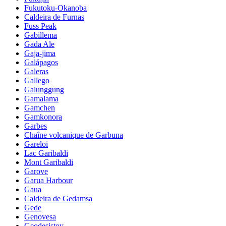
Fukutoku-Okanoba
Caldeira de Furnas
Fuss Peak
Gabillema
Gada Ale
Gaja-jima
Galápagos
Galeras
Gallego
Galunggung
Gamalama
Gamchen
Gamkonora
Garbes
Chaîne volcanique de Garbuna
Gareloi
Lac Garibaldi
Mont Garibaldi
Garove
Garua Harbour
Gaua
Caldeira de Gedamsa
Gede
Genovesa
Geodesistoy