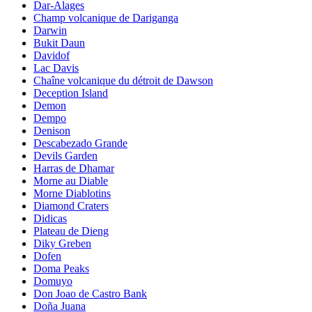
Dar-Alages
Champ volcanique de Dariganga
Darwin
Bukit Daun
Davidof
Lac Davis
Chaîne volcanique du détroit de Dawson
Deception Island
Demon
Dempo
Denison
Descabezado Grande
Devils Garden
Harras de Dhamar
Morne au Diable
Morne Diablotins
Diamond Craters
Didicas
Plateau de Dieng
Diky Greben
Dofen
Doma Peaks
Domuyo
Don Joao de Castro Bank
Doña Juana