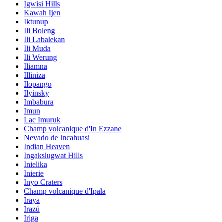
Igwisi Hills
Kawah Ijen
Iktunup
Ili Boleng
Ili Labalekan
Ili Muda
Ili Werung
Iliamna
Illiniza
Ilopango
Ilyinsky
Imbabura
Imun
Lac Imuruk
Champ volcanique d'In Ezzane
Nevado de Incahuasi
Indian Heaven
Ingakslugwat Hills
Inielika
Inierie
Inyo Craters
Champ volcanique d'Ipala
Iraya
Irazú
Iriga