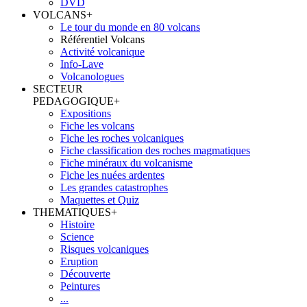
DVD
VOLCANS
+
Le tour du monde en 80 volcans
Référentiel Volcans
Activité volcanique
Info-Lave
Volcanologues
SECTEUR
PEDAGOGIQUE
+
Expositions
Fiche les volcans
Fiche les roches volcaniques
Fiche classification des roches magmatiques
Fiche minéraux du volcanisme
Fiche les nuées ardentes
Les grandes catastrophes
Maquettes et Quiz
THEMATIQUES
+
Histoire
Science
Risques volcaniques
Eruption
Découverte
Peintures
...