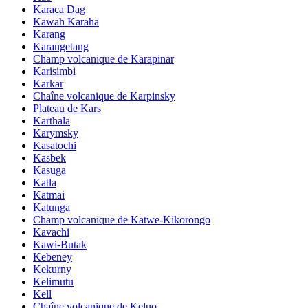
Karaca Dag
Kawah Karaha
Karang
Karangetang
Champ volcanique de Karapinar
Karisimbi
Karkar
Chaîne volcanique de Karpinsky
Plateau de Kars
Karthala
Karymsky
Kasatochi
Kasbek
Kasuga
Katla
Katmai
Katunga
Champ volcanique de Katwe-Kikorongo
Kavachi
Kawi-Butak
Kebeney
Kekurny
Kelimutu
Kell
Chaîne volcanique de Keluo