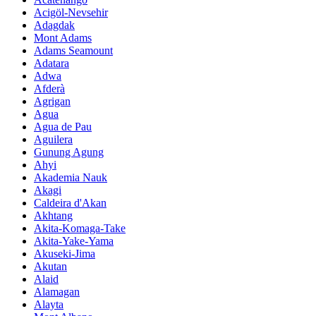
Acigöl-Nevsehir
Adagdak
Mont Adams
Adams Seamount
Adatara
Adwa
Afderà
Agrigan
Agua
Agua de Pau
Aguilera
Gunung Agung
Ahyi
Akademia Nauk
Akagi
Caldeira d'Akan
Akhtang
Akita-Komaga-Take
Akita-Yake-Yama
Akuseki-Jima
Akutan
Alaid
Alamagan
Alayta