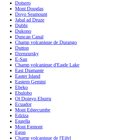
Dotsero
Mont Douglas
Doyo Seamount
Jabal ad Druze
Dubbi
Dukono
Duncan Canal
Champ volcanique de Durango
Dutton
Dzenzursky
E-San
Champ volcanique d'Eagle Lake
East Diamante
Easter Island
Eastern Gemini
Ebeko
Ebulobo
Ol Doinyo Eburru
Ecuador
Mont Edgecumbe
Edziza
Eggella
Mont Egmont
Egon
Champ volcanique de l'Eifel