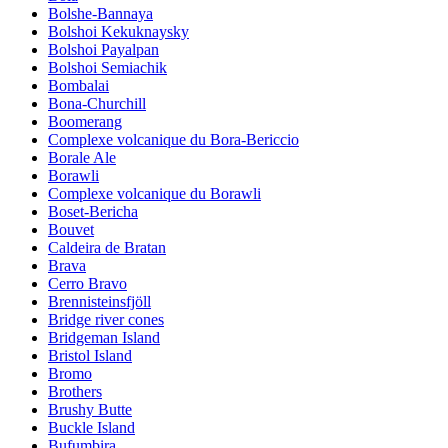
Bolshe-Bannaya
Bolshoi Kekuknaysky
Bolshoi Payalpan
Bolshoi Semiachik
Bombalai
Bona-Churchill
Boomerang
Complexe volcanique du Bora-Bericcio
Borale Ale
Borawli
Complexe volcanique du Borawli
Boset-Bericha
Bouvet
Caldeira de Bratan
Brava
Cerro Bravo
Brennisteinsfjöll
Bridge river cones
Bridgeman Island
Bristol Island
Bromo
Brothers
Brushy Butte
Buckle Island
Bufumbira