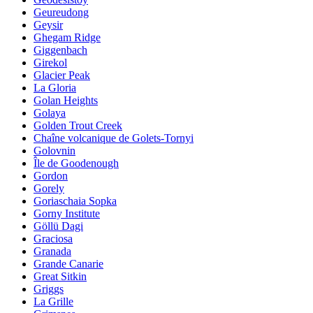
Geureudong
Geysir
Ghegam Ridge
Giggenbach
Girekol
Glacier Peak
La Gloria
Golan Heights
Golaya
Golden Trout Creek
Chaîne volcanique de Golets-Tornyi
Golovnin
Île de Goodenough
Gordon
Gorely
Goriaschaia Sopka
Gorny Institute
Göllü Dagi
Graciosa
Granada
Grande Canarie
Great Sitkin
Griggs
La Grille