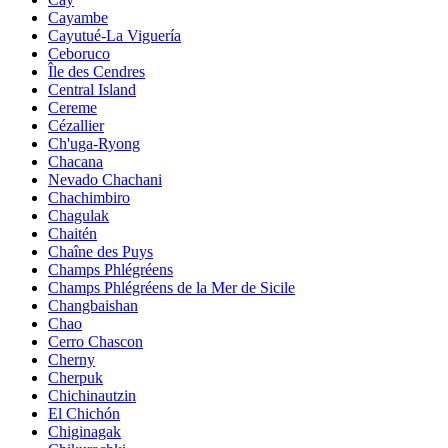
Cayambe
Cayutué-La Viguería
Ceboruco
Île des Cendres
Central Island
Cereme
Cézallier
Ch'uga-Ryong
Chacana
Nevado Chachani
Chachimbiro
Chagulak
Chaitén
Chaîne des Puys
Champs Phlégréens
Champs Phlégréens de la Mer de Sicile
Changbaishan
Chao
Cerro Chascon
Cherny
Cherpuk
Chichinautzin
El Chichón
Chiginagak