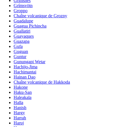
Grimsnes
Grímsvötn
Groppo
Chaîne volcanique de Grozny
Guadalupe
Guagua Pichincha
Guallatiri
Guayaques
Guazapa
Gufa
Guguan
Guntur
Gunungapi Wetar
Hachijo-Jima
Hachimantai
Hainan Dao
Chaîne volcanique de Hakkoda
Hakone
Haku-San
Haleakala
Halla
Hanish
Hargy
Harrah
Haruj