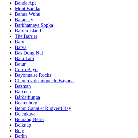
Banda Api
Mont Bandai
Banua Wuhu
Baransky
Barkhatnaya Sopka
Barren Island
The Barrier
Barú
Barva
Bas Dong Nai
Batu Tara
Batur
Cerro Bayo
Bayonnaise Rocks
Champ volcanique de Bayuda
Bazman
Bárcena
Bárðarbunga
Beerenberg
Behm Canal et Rudyerd Bay
Belenkaya
Belirang-Beriti
Belknap
Bely
Berlin