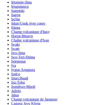
Iriomote-Jima
Irruputuncu
Isanotski
Isarog
Ischia
Iskut-Unuk river cones
Isluga
Champ volcanique d'Itasy
Harrat Ithnayn
Chaîne volcanique d'Ivao
Iwaki
Iwate
Iwo-Jima
Iwo-Tori-Shima
Ixtepeque
Iya
Iyang-Argapura
Izalco
Iztaccíhuatl
Izu-Tobu
Izumbwe-Mpoli
Jailolo
Jalua
Champ volcanique de Jaraguay
Laguna Jayu Khota