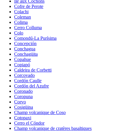
Île aux Cochons
Cofre de Perote
Colachi
Coleman
Colima
Cerro Colluma
Colo
Comondú-La Purísima
Concepción
Conchagua
Conchagüita
Copahue
Copiapó
Caldeira de Corbetti
Corcovado
Cordón Caulle
Cordón del Azufre
Coronado
Coropuna
Corvo
Cosigüina
Champ volcanique de Coso
Cotopaxi
Cerro el Cóndor
Champ volcanique de cratères basaltiques