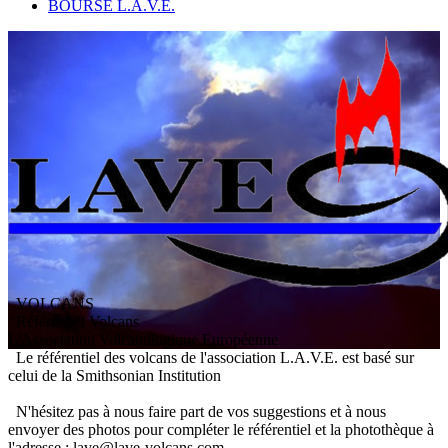
BOURSE L.A.V.E.
VOLCANS
/ Référentiel Volcans
L
'
A
ssociation
V
olcanologique
E
uropéenne
Le référentiel des volcans de l'association L.A.V.E. est basé sur
celui de la Smithsonian Institution
N'hésitez pas à nous faire part de vos suggestions et à nous
envoyer des photos pour compléter le référentiel et la photothèque à
l'adresse : lave@lave-volcans.com