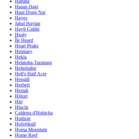
Haruna
Hasan Dagi
Haut Dong Nai
Hayes
Jabal Haylan
Hayli Gubbi
Healy
Île Heard
Heart Peaks
Heimaey
Hekla
Helatoba-Tarutung
Helgrindur
Hell's Half Acre
Hengill
Herbert
Hertali
Hijiori
Hiri
Hiuchi
Caldeira d'Hobicha
Hodson
Hofsjökull
Homa Mountain
Home Reef