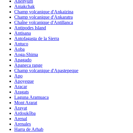
Aneityum
Aniakchak
Champ volcanique d'Ankaizina
Champ volcanique d'Ankaratra
Chaîne volcanique d'Antillanca
Antipodes Island
Antisana
Antofagasta de la Sierra
Antuco
Aoba
Aoga-Shima
Apagado
Apaneca range
Champ volcanique d'Apastepeque
Apo
Apoyeque
Aracar
Aragats
Laguna Aramuaca
Mont Ararat
Arayat
Ardoukôba
Arenal
Arenales
Harra de Arhab