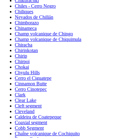
Chikurachki
Chiles - Cerro Negro
Chiliques
Nevados de Chillán
Chimborazo
Chinameca
Champ volcanique de Chingo
Champ volcanique de Chiquimula
Chiracha
Chirinkotan
Chirip
Chirpoi
Chokai
Chyulu Hills
Cerro el Ciguatepe
Cinnamon Butte
Cerro Cinotepec
Clark
Clear Lake
Cleft segment
Cleveland
Caldeira de Coatepeque
Coaxial segment
Cobb Segment
Chaîne volcanique de Cochiquito