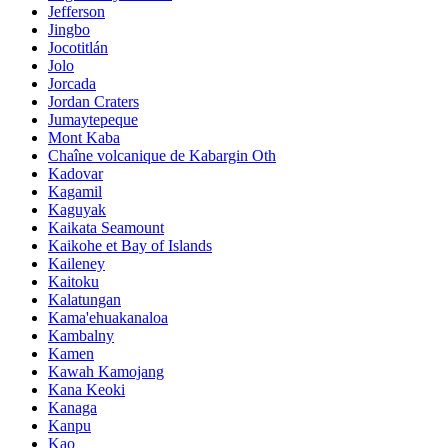
Jefferson
Jingbo
Jocotitlán
Jolo
Jorcada
Jordan Craters
Jumaytepeque
Mont Kaba
Chaîne volcanique de Kabargin Oth
Kadovar
Kagamil
Kaguyak
Kaikata Seamount
Kaikohe et Bay of Islands
Kaileney
Kaitoku
Kalatungan
Kama'ehuakanaloa
Kambalny
Kamen
Kawah Kamojang
Kana Keoki
Kanaga
Kanpu
Kao