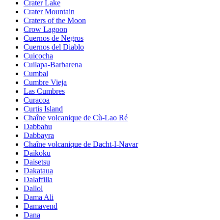
Crater Lake
Crater Mountain
Craters of the Moon
Crow Lagoon
Cuernos de Negros
Cuernos del Diablo
Cuicocha
Cuilapa-Barbarena
Cumbal
Cumbre Vieja
Las Cumbres
Curacoa
Curtis Island
Chaîne volcanique de Cù-Lao Ré
Dabbahu
Dabbayra
Chaîne volcanique de Dacht-I-Navar
Daikoku
Daisetsu
Dakataua
Dalaffilla
Dallol
Dama Ali
Damavend
Dana