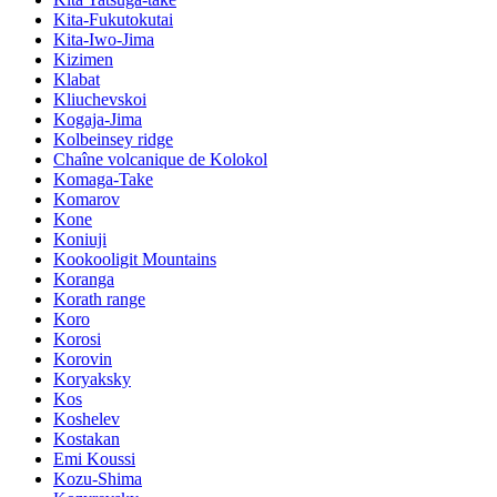
Kita-Fukutokutai
Kita-Iwo-Jima
Kizimen
Klabat
Kliuchevskoi
Kogaja-Jima
Kolbeinsey ridge
Chaîne volcanique de Kolokol
Komaga-Take
Komarov
Kone
Koniuji
Kookooligit Mountains
Koranga
Korath range
Koro
Korosi
Korovin
Koryaksky
Kos
Koshelev
Kostakan
Emi Koussi
Kozu-Shima