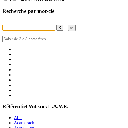
Recherche par mot-clé
X
✅
Référentiel Volcans L.A.V.E.
Abu
Acamarachi
Acatenango