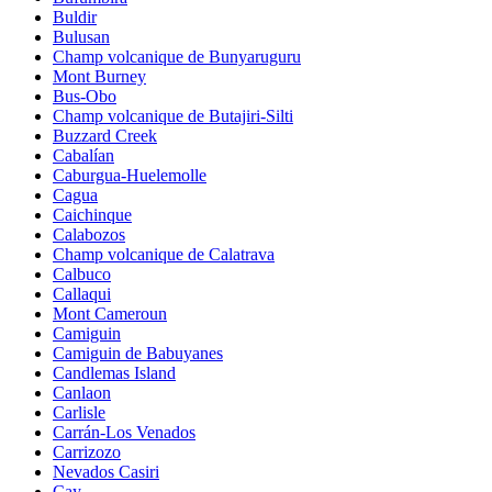
Buldir
Bulusan
Champ volcanique de Bunyaruguru
Mont Burney
Bus-Obo
Champ volcanique de Butajiri-Silti
Buzzard Creek
Cabalían
Caburgua-Huelemolle
Cagua
Caichinque
Calabozos
Champ volcanique de Calatrava
Calbuco
Callaqui
Mont Cameroun
Camiguin
Camiguin de Babuyanes
Candlemas Island
Canlaon
Carlisle
Carrán-Los Venados
Carrizozo
Nevados Casiri
Cay