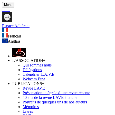
Menu
Espace Adhérent
Français
Anglais
L'ASSOCIATION
+
Qui sommes nous
Délégations
Calendrier L.A.V.E.
Webcam Etna
PUBLICATIONS
+
Revue LAVE
Présentation intégrale d’une revue récente
40 ans de la revue LAVE à la une
Portraits de quelques uns de nos auteurs
Mémoires
Livres