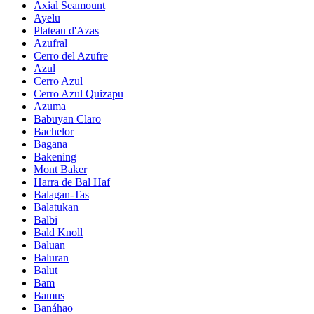
Axial Seamount
Ayelu
Plateau d'Azas
Azufral
Cerro del Azufre
Azul
Cerro Azul
Cerro Azul Quizapu
Azuma
Babuyan Claro
Bachelor
Bagana
Bakening
Mont Baker
Harra de Bal Haf
Balagan-Tas
Balatukan
Balbi
Bald Knoll
Baluan
Baluran
Balut
Bam
Bamus
Banáhao