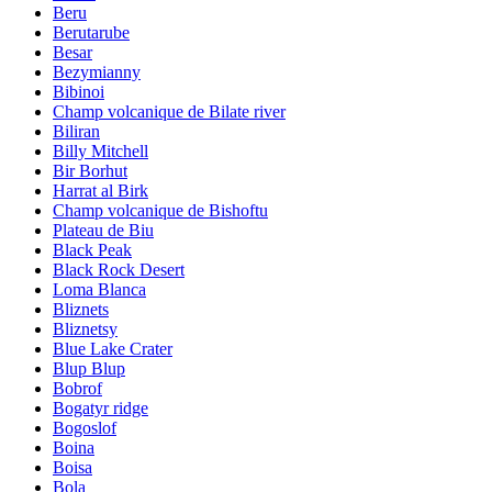
Beru
Berutarube
Besar
Bezymianny
Bibinoi
Champ volcanique de Bilate river
Biliran
Billy Mitchell
Bir Borhut
Harrat al Birk
Champ volcanique de Bishoftu
Plateau de Biu
Black Peak
Black Rock Desert
Loma Blanca
Bliznets
Bliznetsy
Blue Lake Crater
Blup Blup
Bobrof
Bogatyr ridge
Bogoslof
Boina
Boisa
Bola