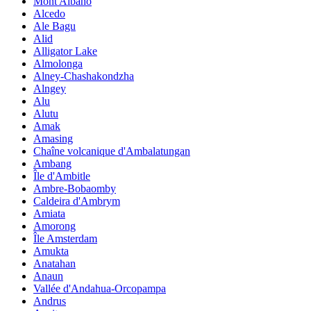
Mont Albano
Alcedo
Ale Bagu
Alid
Alligator Lake
Almolonga
Alney-Chashakondzha
Alngey
Alu
Alutu
Amak
Amasing
Chaîne volcanique d'Ambalatungan
Ambang
Île d'Ambitle
Ambre-Bobaomby
Caldeira d'Ambrym
Amiata
Amorong
Île Amsterdam
Amukta
Anatahan
Anaun
Vallée d'Andahua-Orcopampa
Andrus