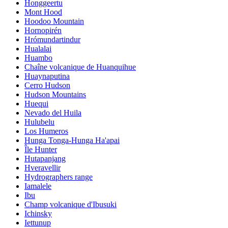
Honggeertu
Mont Hood
Hoodoo Mountain
Hornopirén
Hrómundartindur
Hualalai
Huambo
Chaîne volcanique de Huanquihue
Huaynaputina
Cerro Hudson
Hudson Mountains
Huequi
Nevado del Huila
Hulubelu
Los Humeros
Hunga Tonga-Hunga Ha'apai
Île Hunter
Hutapanjang
Hveravellir
Hydrographers range
Iamalele
Ibu
Champ volcanique d'Ibusuki
Ichinsky
Iettunup