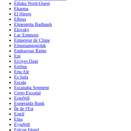
Eifuku Nord-Ouest
Ekarma
El Hierro
Elbrus
Elmenteita Badlands
Elovsky
Lac Emmons
Empereur de Chine
Emuruangogolak
Endeavour Ridge
Epi
Erciyes Dagi
Erebus
Erta Ale
Es Safa
Escala
Escanaba Segment
Cerro Escorial
Esjufjöll
Esmeralda Bank
Île de l'Est
Estelí
Etna
Eyjafjöll
Falcon Island