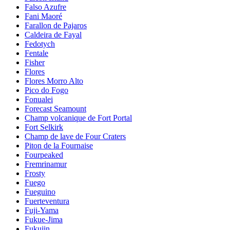
Falso Azufre
Fani Maoré
Farallon de Pajaros
Caldeira de Fayal
Fedotych
Fentale
Fisher
Flores
Flores Morro Alto
Pico do Fogo
Fonualei
Forecast Seamount
Champ volcanique de Fort Portal
Fort Selkirk
Champ de lave de Four Craters
Piton de la Fournaise
Fourpeaked
Fremrinamur
Frosty
Fuego
Fueguino
Fuerteventura
Fuji-Yama
Fukue-Jima
Fukujin