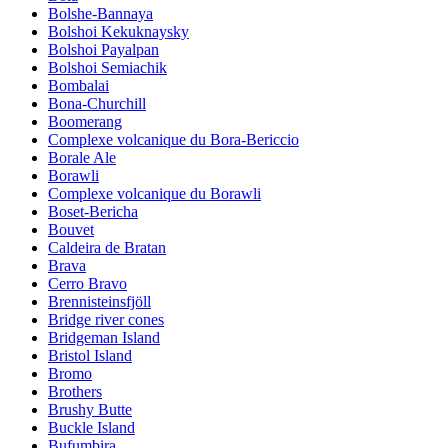
Bolshe-Bannaya
Bolshoi Kekuknaysky
Bolshoi Payalpan
Bolshoi Semiachik
Bombalai
Bona-Churchill
Boomerang
Complexe volcanique du Bora-Bericcio
Borale Ale
Borawli
Complexe volcanique du Borawli
Boset-Bericha
Bouvet
Caldeira de Bratan
Brava
Cerro Bravo
Brennisteinsfjöll
Bridge river cones
Bridgeman Island
Bristol Island
Bromo
Brothers
Brushy Butte
Buckle Island
Bufumbira