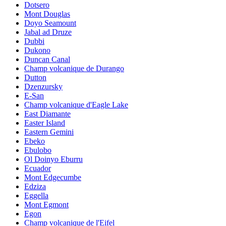
Dotsero
Mont Douglas
Doyo Seamount
Jabal ad Druze
Dubbi
Dukono
Duncan Canal
Champ volcanique de Durango
Dutton
Dzenzursky
E-San
Champ volcanique d'Eagle Lake
East Diamante
Easter Island
Eastern Gemini
Ebeko
Ebulobo
Ol Doinyo Eburru
Ecuador
Mont Edgecumbe
Edziza
Eggella
Mont Egmont
Egon
Champ volcanique de l'Eifel