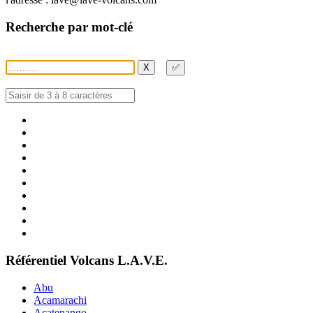
Recherche par mot-clé
X
✅
Référentiel Volcans L.A.V.E.
Abu
Acamarachi
Acatenango