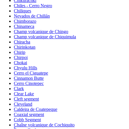
Chikurachki
Chiles - Cerro Negro
Chiliques
Nevados de Chillán
Chimborazo
Chinameca
Champ volcanique de Chingo
Champ volcanique de Chiquimula
Chiracha
Chirinkotan
Chirip
Chirpoi
Chokai
Chyulu Hills
Cerro el Ciguatepe
Cinnamon Butte
Cerro Cinotepec
Clark
Clear Lake
Cleft segment
Cleveland
Caldeira de Coatepeque
Coaxial segment
Cobb Segment
Chaîne volcanique de Cochiquito