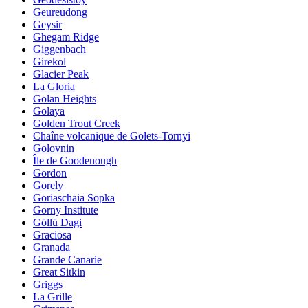
Geureudong
Geysir
Ghegam Ridge
Giggenbach
Girekol
Glacier Peak
La Gloria
Golan Heights
Golaya
Golden Trout Creek
Chaîne volcanique de Golets-Tornyi
Golovnin
Île de Goodenough
Gordon
Gorely
Goriaschaia Sopka
Gorny Institute
Göllü Dagi
Graciosa
Granada
Grande Canarie
Great Sitkin
Griggs
La Grille