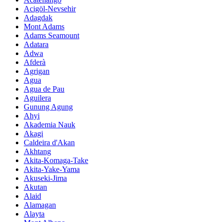
Acigöl-Nevsehir
Adagdak
Mont Adams
Adams Seamount
Adatara
Adwa
Afderà
Agrigan
Agua
Agua de Pau
Aguilera
Gunung Agung
Ahyi
Akademia Nauk
Akagi
Caldeira d'Akan
Akhtang
Akita-Komaga-Take
Akita-Yake-Yama
Akuseki-Jima
Akutan
Alaid
Alamagan
Alayta