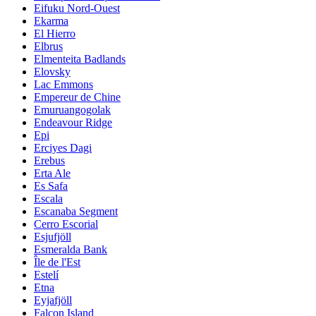
Eifuku Nord-Ouest
Ekarma
El Hierro
Elbrus
Elmenteita Badlands
Elovsky
Lac Emmons
Empereur de Chine
Emuruangogolak
Endeavour Ridge
Epi
Erciyes Dagi
Erebus
Erta Ale
Es Safa
Escala
Escanaba Segment
Cerro Escorial
Esjufjöll
Esmeralda Bank
Île de l'Est
Estelí
Etna
Eyjafjöll
Falcon Island