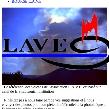
BOURSE L.A.V.E.
VOLCANS
/ Référentiel Volcans
L
'
A
ssociation
V
olcanologique
E
uropéenne
Le référentiel des volcans de l'association L.A.V.E. est basé sur
celui de la Smithsonian Institution
N'hésitez pas à nous faire part de vos suggestions et à nous
envoyer des photos pour compléter le référentiel et la photothèque à
l'adresse : lave@lave-volcans.com