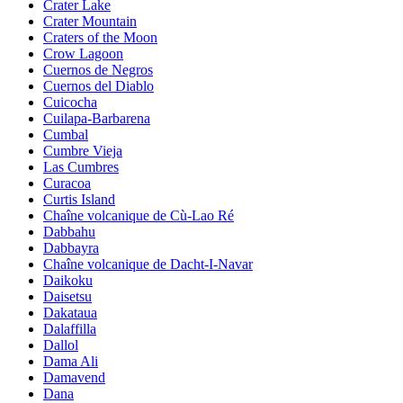
Crater Lake
Crater Mountain
Craters of the Moon
Crow Lagoon
Cuernos de Negros
Cuernos del Diablo
Cuicocha
Cuilapa-Barbarena
Cumbal
Cumbre Vieja
Las Cumbres
Curacoa
Curtis Island
Chaîne volcanique de Cù-Lao Ré
Dabbahu
Dabbayra
Chaîne volcanique de Dacht-I-Navar
Daikoku
Daisetsu
Dakataua
Dalaffilla
Dallol
Dama Ali
Damavend
Dana