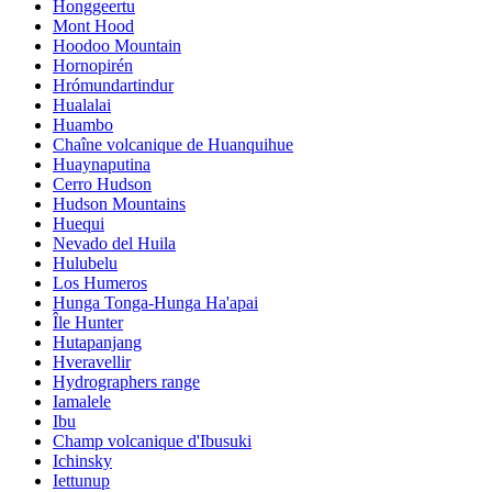
Honggeertu
Mont Hood
Hoodoo Mountain
Hornopirén
Hrómundartindur
Hualalai
Huambo
Chaîne volcanique de Huanquihue
Huaynaputina
Cerro Hudson
Hudson Mountains
Huequi
Nevado del Huila
Hulubelu
Los Humeros
Hunga Tonga-Hunga Ha'apai
Île Hunter
Hutapanjang
Hveravellir
Hydrographers range
Iamalele
Ibu
Champ volcanique d'Ibusuki
Ichinsky
Iettunup