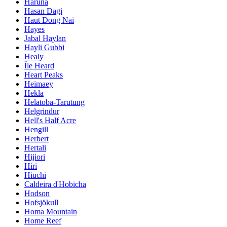
Haruna
Hasan Dagi
Haut Dong Nai
Hayes
Jabal Haylan
Hayli Gubbi
Healy
Île Heard
Heart Peaks
Heimaey
Hekla
Helatoba-Tarutung
Helgrindur
Hell's Half Acre
Hengill
Herbert
Hertali
Hijiori
Hiri
Hiuchi
Caldeira d'Hobicha
Hodson
Hofsjökull
Homa Mountain
Home Reef