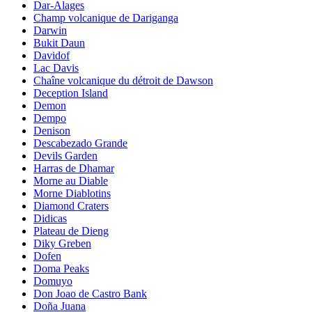
Dar-Alages
Champ volcanique de Dariganga
Darwin
Bukit Daun
Davidof
Lac Davis
Chaîne volcanique du détroit de Dawson
Deception Island
Demon
Dempo
Denison
Descabezado Grande
Devils Garden
Harras de Dhamar
Morne au Diable
Morne Diablotins
Diamond Craters
Didicas
Plateau de Dieng
Diky Greben
Dofen
Doma Peaks
Domuyo
Don Joao de Castro Bank
Doña Juana