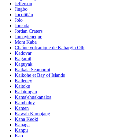
Jefferson
Jingbo
Jocotitlán
Jolo
Jorcada
Jordan Craters
Jumaytepeque
Mont Kaba
Chaîne volcanique de Kabargin Oth
Kadovar
Kagamil
Kaguyak
Kaikata Seamount
Kaikohe et Bay of Islands
Kaileney
Kaitoku
Kalatungan
Kama'ehuakanaloa
Kambalny
Kamen
Kawah Kamojang
Kana Keoki
Kanaga
Kanpu
Kao