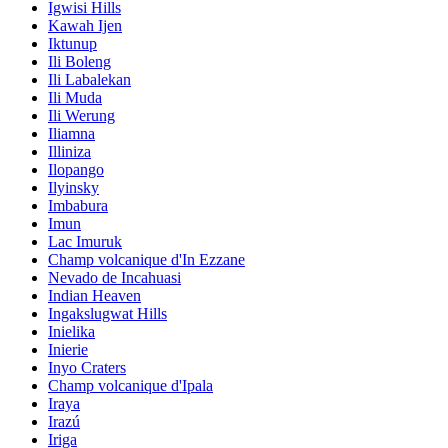
Igwisi Hills
Kawah Ijen
Iktunup
Ili Boleng
Ili Labalekan
Ili Muda
Ili Werung
Iliamna
Illiniza
Ilopango
Ilyinsky
Imbabura
Imun
Lac Imuruk
Champ volcanique d'In Ezzane
Nevado de Incahuasi
Indian Heaven
Ingakslugwat Hills
Inielika
Inierie
Inyo Craters
Champ volcanique d'Ipala
Iraya
Irazú
Iriga