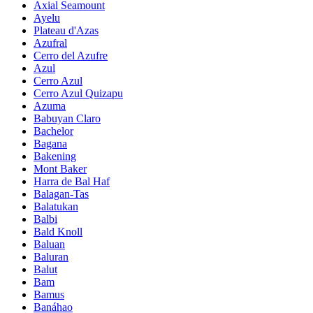
Axial Seamount
Ayelu
Plateau d'Azas
Azufral
Cerro del Azufre
Azul
Cerro Azul
Cerro Azul Quizapu
Azuma
Babuyan Claro
Bachelor
Bagana
Bakening
Mont Baker
Harra de Bal Haf
Balagan-Tas
Balatukan
Balbi
Bald Knoll
Baluan
Baluran
Balut
Bam
Bamus
Banáhao