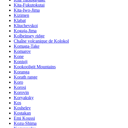
Kita-Fukutokutai
Kita-Iwo-Jima
Kizimen
Klabat
Kliuchevskoi
Kogaja-Jima
Kolbeinsey ridge
Chaîne volcanique de Kolokol
Komaga-Take
Komarov
Kone
Koniuji
Kookooligit Mountains
Koranga
Korath range
Koro
Korosi
Korovin
Koryaksky
Kos
Koshelev
Kostakan
Emi Koussi
Kozu-Shima