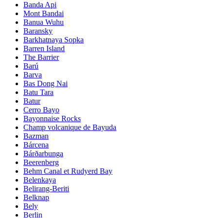
Banda Api
Mont Bandai
Banua Wuhu
Baransky
Barkhatnaya Sopka
Barren Island
The Barrier
Barú
Barva
Bas Dong Nai
Batu Tara
Batur
Cerro Bayo
Bayonnaise Rocks
Champ volcanique de Bayuda
Bazman
Bárcena
Bárðarbunga
Beerenberg
Behm Canal et Rudyerd Bay
Belenkaya
Belirang-Beriti
Belknap
Bely
Berlin