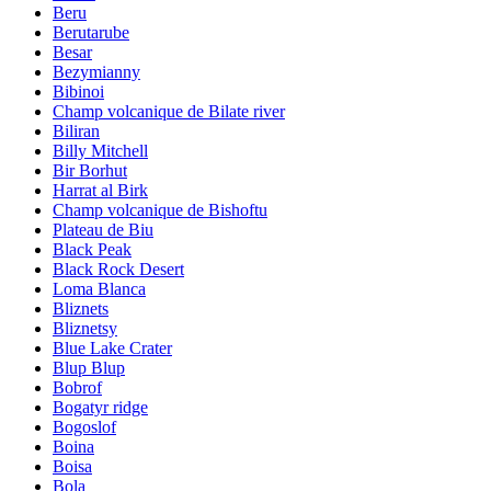
Beru
Berutarube
Besar
Bezymianny
Bibinoi
Champ volcanique de Bilate river
Biliran
Billy Mitchell
Bir Borhut
Harrat al Birk
Champ volcanique de Bishoftu
Plateau de Biu
Black Peak
Black Rock Desert
Loma Blanca
Bliznets
Bliznetsy
Blue Lake Crater
Blup Blup
Bobrof
Bogatyr ridge
Bogoslof
Boina
Boisa
Bola