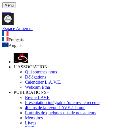
Menu
Espace Adhérent
Français
Anglais
L'ASSOCIATION
+
Qui sommes nous
Délégations
Calendrier L.A.V.E.
Webcam Etna
PUBLICATIONS
+
Revue LAVE
Présentation intégrale d’une revue récente
40 ans de la revue LAVE à la une
Portraits de quelques uns de nos auteurs
Mémoires
Livres