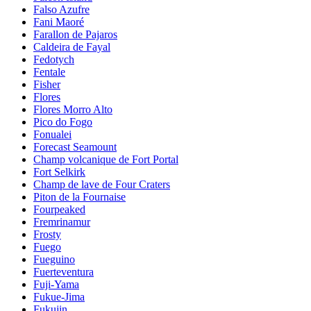
Falso Azufre
Fani Maoré
Farallon de Pajaros
Caldeira de Fayal
Fedotych
Fentale
Fisher
Flores
Flores Morro Alto
Pico do Fogo
Fonualei
Forecast Seamount
Champ volcanique de Fort Portal
Fort Selkirk
Champ de lave de Four Craters
Piton de la Fournaise
Fourpeaked
Fremrinamur
Frosty
Fuego
Fueguino
Fuerteventura
Fuji-Yama
Fukue-Jima
Fukujin