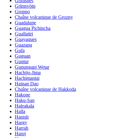
Grimsnes
Grímsvötn
Groppo
Chaîne volcanique de Grozny
Guadalupe
Guagua Pichincha
Guallatiri
Guayaques
Guazapa
Gufa
Guguan
Guntur
Gunungapi Wetar
Hachijo-Jima
Hachimantai
Hainan Dao
Chaîne volcanique de Hakkoda
Hakone
Haku-San
Haleakala
Halla
Hanish
Hargy
Harrah
Haruj