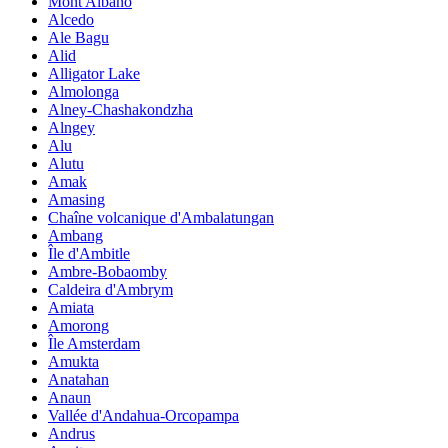
Mont Albano
Alcedo
Ale Bagu
Alid
Alligator Lake
Almolonga
Alney-Chashakondzha
Alngey
Alu
Alutu
Amak
Amasing
Chaîne volcanique d'Ambalatungan
Ambang
Île d'Ambitle
Ambre-Bobaomby
Caldeira d'Ambrym
Amiata
Amorong
Île Amsterdam
Amukta
Anatahan
Anaun
Vallée d'Andahua-Orcopampa
Andrus