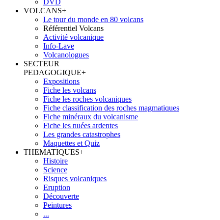
DVD
VOLCANS
+
Le tour du monde en 80 volcans
Référentiel Volcans
Activité volcanique
Info-Lave
Volcanologues
SECTEUR
PEDAGOGIQUE
+
Expositions
Fiche les volcans
Fiche les roches volcaniques
Fiche classification des roches magmatiques
Fiche minéraux du volcanisme
Fiche les nuées ardentes
Les grandes catastrophes
Maquettes et Quiz
THEMATIQUES
+
Histoire
Science
Risques volcaniques
Eruption
Découverte
Peintures
...