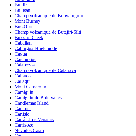
Buldir
Bulusan
Champ volcanique de Bunyaruguru
Mont Burney
Bus-Obo
Champ volcanique de Butajiri-Silti
Buzzard Creek
Cabalían
Caburgua-Huelemolle
Cagua
Caichinque
Calabozos
Champ volcanique de Calatrava
Calbuco
Callaqui
Mont Cameroun
Camiguin
Camiguin de Babuyanes
Candlemas Island
Canlaon
Carlisle
Carrán-Los Venados
Carrizozo
Nevados Casiri
Cay