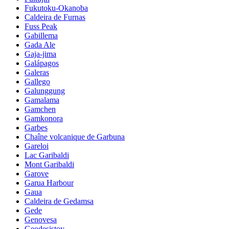
Fukutoku-Okanoba
Caldeira de Furnas
Fuss Peak
Gabillema
Gada Ale
Gaja-jima
Galápagos
Galeras
Gallego
Galunggung
Gamalama
Gamchen
Gamkonora
Garbes
Chaîne volcanique de Garbuna
Gareloi
Lac Garibaldi
Mont Garibaldi
Garove
Garua Harbour
Gaua
Caldeira de Gedamsa
Gede
Genovesa
Geodesistoy