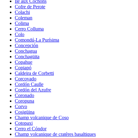
Île aux Cochons
Cofre de Perote
Colachi
Coleman
Colima
Cerro Colluma
Colo
Comondú-La Purísima
Concepción
Conchagua
Conchagüita
Copahue
Copiapó
Caldeira de Corbetti
Corcovado
Cordón Caulle
Cordón del Azufre
Coronado
Coropuna
Corvo
Cosigüina
Champ volcanique de Coso
Cotopaxi
Cerro el Cóndor
Champ volcanique de cratères basaltiques