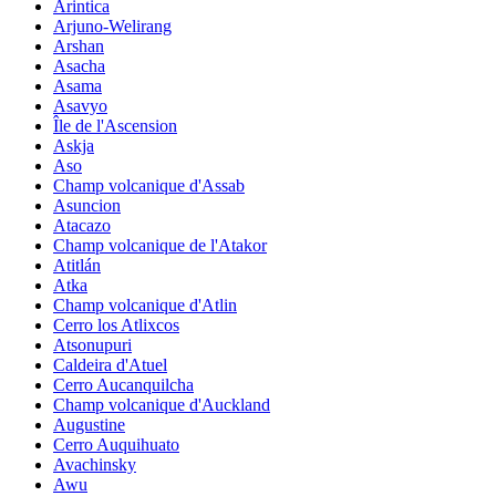
Arintica
Arjuno-Welirang
Arshan
Asacha
Asama
Asavyo
Île de l'Ascension
Askja
Aso
Champ volcanique d'Assab
Asuncion
Atacazo
Champ volcanique de l'Atakor
Atitlán
Atka
Champ volcanique d'Atlin
Cerro los Atlixcos
Atsonupuri
Caldeira d'Atuel
Cerro Aucanquilcha
Champ volcanique d'Auckland
Augustine
Cerro Auquihuato
Avachinsky
Awu