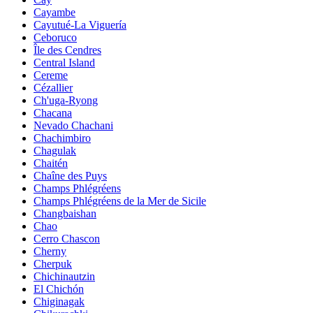
Cayambe
Cayutué-La Viguería
Ceboruco
Île des Cendres
Central Island
Cereme
Cézallier
Ch'uga-Ryong
Chacana
Nevado Chachani
Chachimbiro
Chagulak
Chaitén
Chaîne des Puys
Champs Phlégréens
Champs Phlégréens de la Mer de Sicile
Changbaishan
Chao
Cerro Chascon
Cherny
Cherpuk
Chichinautzin
El Chichón
Chiginagak