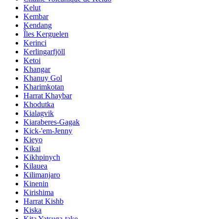
Kelut
Kembar
Kendang
Îles Kerguelen
Kerinci
Kerlingarfjöll
Ketoi
Khangar
Khanuy Gol
Kharimkotan
Harrat Khaybar
Khodutka
Kialagvik
Kiaraberes-Gagak
Kick-'em-Jenny
Kieyo
Kikai
Kikhpinych
Kilauea
Kilimanjaro
Kinenin
Kirishima
Harrat Kishb
Kiska
Kita Yatsuga-take