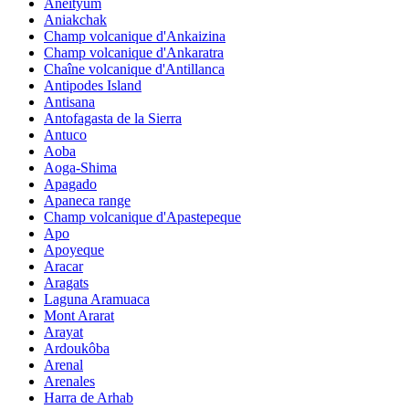
Aneityum
Aniakchak
Champ volcanique d'Ankaizina
Champ volcanique d'Ankaratra
Chaîne volcanique d'Antillanca
Antipodes Island
Antisana
Antofagasta de la Sierra
Antuco
Aoba
Aoga-Shima
Apagado
Apaneca range
Champ volcanique d'Apastepeque
Apo
Apoyeque
Aracar
Aragats
Laguna Aramuaca
Mont Ararat
Arayat
Ardoukôba
Arenal
Arenales
Harra de Arhab