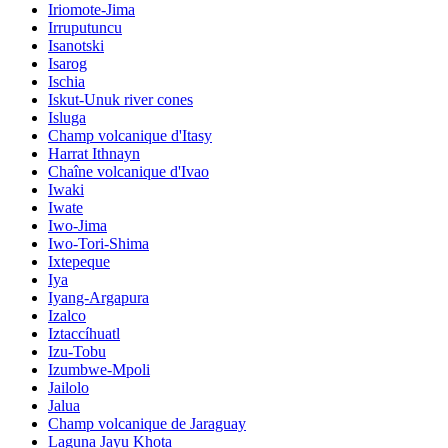
Iriomote-Jima
Irruputuncu
Isanotski
Isarog
Ischia
Iskut-Unuk river cones
Isluga
Champ volcanique d'Itasy
Harrat Ithnayn
Chaîne volcanique d'Ivao
Iwaki
Iwate
Iwo-Jima
Iwo-Tori-Shima
Ixtepeque
Iya
Iyang-Argapura
Izalco
Iztaccíhuatl
Izu-Tobu
Izumbwe-Mpoli
Jailolo
Jalua
Champ volcanique de Jaraguay
Laguna Jayu Khota