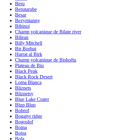
Beru
Berutarube
Besar
Bezymianny
Bibinoi
Champ volcanique de Bilate river
Biliran
Billy Mitchell
Bir Borhut
Harrat al Birk
Champ volcanique de Bishoftu
Plateau de Biu
Black Peak
Black Rock Desert
Loma Blanca
Bliznets
Bliznetsy
Blue Lake Crater
Blup Blup
Bobrof
Bogatyr ridge
Bogoslof
Boina
Boisa
Bola