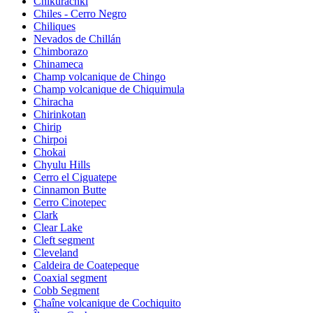
Chikurachki
Chiles - Cerro Negro
Chiliques
Nevados de Chillán
Chimborazo
Chinameca
Champ volcanique de Chingo
Champ volcanique de Chiquimula
Chiracha
Chirinkotan
Chirip
Chirpoi
Chokai
Chyulu Hills
Cerro el Ciguatepe
Cinnamon Butte
Cerro Cinotepec
Clark
Clear Lake
Cleft segment
Cleveland
Caldeira de Coatepeque
Coaxial segment
Cobb Segment
Chaîne volcanique de Cochiquito