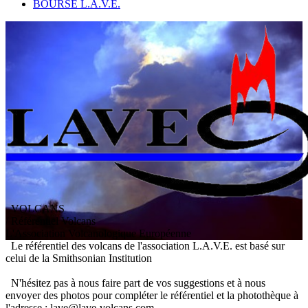
BOURSE L.A.V.E.
VOLCANS
/ Référentiel Volcans
L
'
A
ssociation
V
olcanologique
E
uropéenne
Le référentiel des volcans de l'association L.A.V.E. est basé sur
celui de la Smithsonian Institution
N'hésitez pas à nous faire part de vos suggestions et à nous
envoyer des photos pour compléter le référentiel et la photothèque à
l'adresse : lave@lave-volcans.com