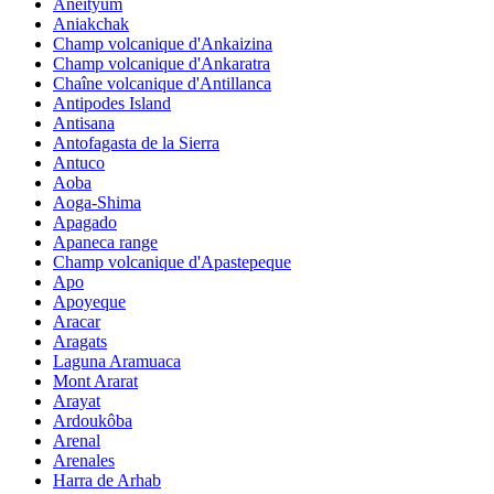
Aneityum
Aniakchak
Champ volcanique d'Ankaizina
Champ volcanique d'Ankaratra
Chaîne volcanique d'Antillanca
Antipodes Island
Antisana
Antofagasta de la Sierra
Antuco
Aoba
Aoga-Shima
Apagado
Apaneca range
Champ volcanique d'Apastepeque
Apo
Apoyeque
Aracar
Aragats
Laguna Aramuaca
Mont Ararat
Arayat
Ardoukôba
Arenal
Arenales
Harra de Arhab