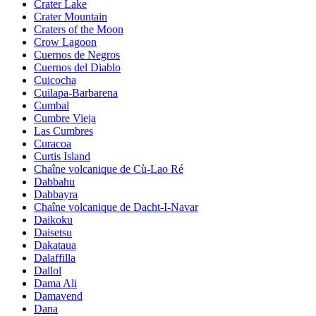
Crater Lake
Crater Mountain
Craters of the Moon
Crow Lagoon
Cuernos de Negros
Cuernos del Diablo
Cuicocha
Cuilapa-Barbarena
Cumbal
Cumbre Vieja
Las Cumbres
Curacoa
Curtis Island
Chaîne volcanique de Cù-Lao Ré
Dabbahu
Dabbayra
Chaîne volcanique de Dacht-I-Navar
Daikoku
Daisetsu
Dakataua
Dalaffilla
Dallol
Dama Ali
Damavend
Dana