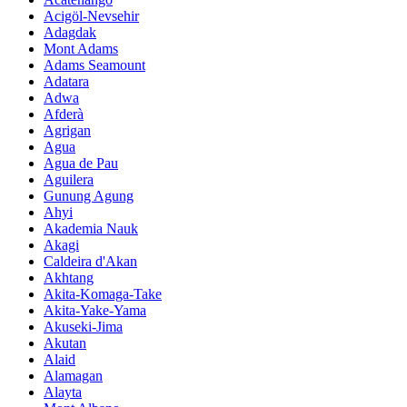
Acigöl-Nevsehir
Adagdak
Mont Adams
Adams Seamount
Adatara
Adwa
Afderà
Agrigan
Agua
Agua de Pau
Aguilera
Gunung Agung
Ahyi
Akademia Nauk
Akagi
Caldeira d'Akan
Akhtang
Akita-Komaga-Take
Akita-Yake-Yama
Akuseki-Jima
Akutan
Alaid
Alamagan
Alayta