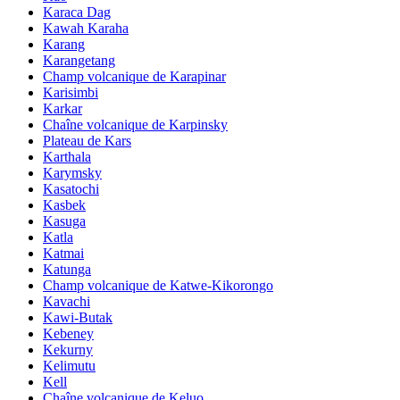
Karaca Dag
Kawah Karaha
Karang
Karangetang
Champ volcanique de Karapinar
Karisimbi
Karkar
Chaîne volcanique de Karpinsky
Plateau de Kars
Karthala
Karymsky
Kasatochi
Kasbek
Kasuga
Katla
Katmai
Katunga
Champ volcanique de Katwe-Kikorongo
Kavachi
Kawi-Butak
Kebeney
Kekurny
Kelimutu
Kell
Chaîne volcanique de Keluo