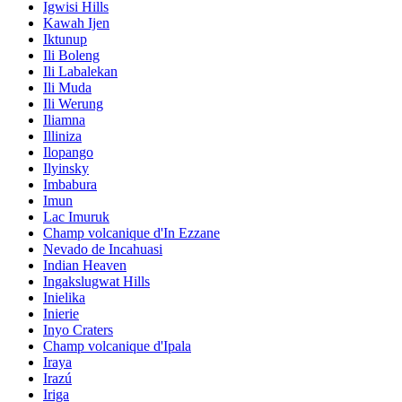
Igwisi Hills
Kawah Ijen
Iktunup
Ili Boleng
Ili Labalekan
Ili Muda
Ili Werung
Iliamna
Illiniza
Ilopango
Ilyinsky
Imbabura
Imun
Lac Imuruk
Champ volcanique d'In Ezzane
Nevado de Incahuasi
Indian Heaven
Ingakslugwat Hills
Inielika
Inierie
Inyo Craters
Champ volcanique d'Ipala
Iraya
Irazú
Iriga