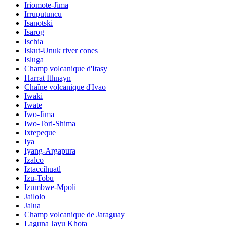
Iriomote-Jima
Irruputuncu
Isanotski
Isarog
Ischia
Iskut-Unuk river cones
Isluga
Champ volcanique d'Itasy
Harrat Ithnayn
Chaîne volcanique d'Ivao
Iwaki
Iwate
Iwo-Jima
Iwo-Tori-Shima
Ixtepeque
Iya
Iyang-Argapura
Izalco
Iztaccíhuatl
Izu-Tobu
Izumbwe-Mpoli
Jailolo
Jalua
Champ volcanique de Jaraguay
Laguna Jayu Khota