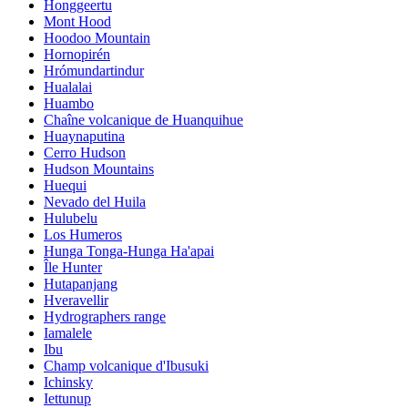
Honggeertu
Mont Hood
Hoodoo Mountain
Hornopirén
Hrómundartindur
Hualalai
Huambo
Chaîne volcanique de Huanquihue
Huaynaputina
Cerro Hudson
Hudson Mountains
Huequi
Nevado del Huila
Hulubelu
Los Humeros
Hunga Tonga-Hunga Ha'apai
Île Hunter
Hutapanjang
Hveravellir
Hydrographers range
Iamalele
Ibu
Champ volcanique d'Ibusuki
Ichinsky
Iettunup