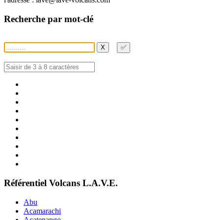
Recherche par mot-clé
X
✅
Référentiel Volcans L.A.V.E.
Abu
Acamarachi
Acatenango