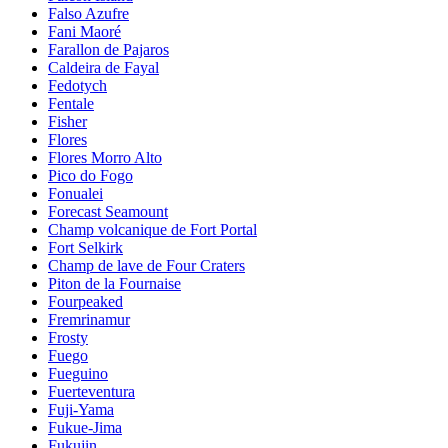
Falso Azufre
Fani Maoré
Farallon de Pajaros
Caldeira de Fayal
Fedotych
Fentale
Fisher
Flores
Flores Morro Alto
Pico do Fogo
Fonualei
Forecast Seamount
Champ volcanique de Fort Portal
Fort Selkirk
Champ de lave de Four Craters
Piton de la Fournaise
Fourpeaked
Fremrinamur
Frosty
Fuego
Fueguino
Fuerteventura
Fuji-Yama
Fukue-Jima
Fukujin