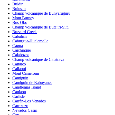
Buldir
Bulusan
Champ volcanique de Bunyaruguru
Mont Burney
Bus-Obo
Champ volcanique de Butajiri-Silti
Buzzard Creek
Cabalían
Caburgua-Huelemolle
Cagua
Caichinque
Calabozos
Champ volcanique de Calatrava
Calbuco
Callaqui
Mont Cameroun
Camiguin
Camiguin de Babuyanes
Candlemas Island
Canlaon
Carlisle
Carrán-Los Venados
Carrizozo
Nevados Casiri
Cay