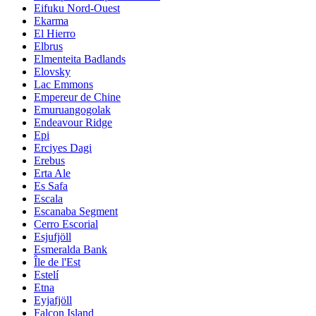
Eifuku Nord-Ouest
Ekarma
El Hierro
Elbrus
Elmenteita Badlands
Elovsky
Lac Emmons
Empereur de Chine
Emuruangogolak
Endeavour Ridge
Epi
Erciyes Dagi
Erebus
Erta Ale
Es Safa
Escala
Escanaba Segment
Cerro Escorial
Esjufjöll
Esmeralda Bank
Île de l'Est
Estelí
Etna
Eyjafjöll
Falcon Island