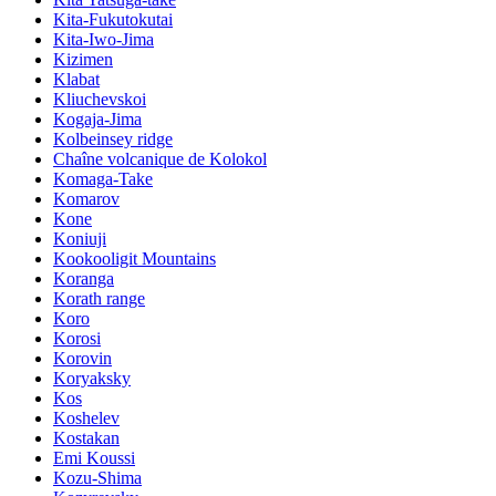
Kita-Fukutokutai
Kita-Iwo-Jima
Kizimen
Klabat
Kliuchevskoi
Kogaja-Jima
Kolbeinsey ridge
Chaîne volcanique de Kolokol
Komaga-Take
Komarov
Kone
Koniuji
Kookooligit Mountains
Koranga
Korath range
Koro
Korosi
Korovin
Koryaksky
Kos
Koshelev
Kostakan
Emi Koussi
Kozu-Shima