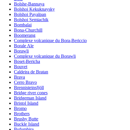
Bolshe-Bannaya
Bolshoi Kekuknaysky
Bolshoi Payalpan
Bolshoi Semiachik
Bombalai
Bona-Churchill
Boomerang
Complexe volcanique du Bora-Bericcio
Borale Ale
Borawli
Complexe volcanique du Borawli
Boset-Bericha
Bouvet
Caldeira de Bratan
Brava
Cerro Bravo
Brennisteinsfjöll
Bridge river cones
Bridgeman Island
Bristol Island
Bromo
Brothers
Brushy Butte
Buckle Island
Bufumbira