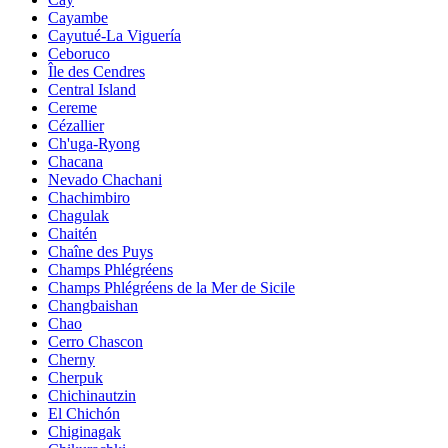
Cayambe
Cayutué-La Viguería
Ceboruco
Île des Cendres
Central Island
Cereme
Cézallier
Ch'uga-Ryong
Chacana
Nevado Chachani
Chachimbiro
Chagulak
Chaitén
Chaîne des Puys
Champs Phlégréens
Champs Phlégréens de la Mer de Sicile
Changbaishan
Chao
Cerro Chascon
Cherny
Cherpuk
Chichinautzin
El Chichón
Chiginagak