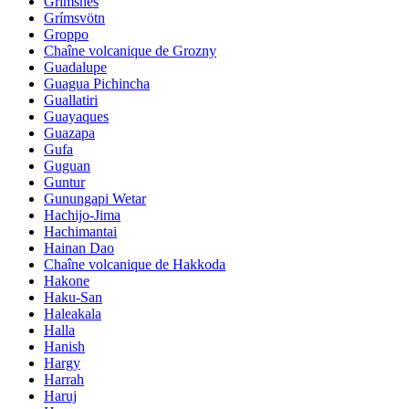
Grimsnes
Grímsvötn
Groppo
Chaîne volcanique de Grozny
Guadalupe
Guagua Pichincha
Guallatiri
Guayaques
Guazapa
Gufa
Guguan
Guntur
Gunungapi Wetar
Hachijo-Jima
Hachimantai
Hainan Dao
Chaîne volcanique de Hakkoda
Hakone
Haku-San
Haleakala
Halla
Hanish
Hargy
Harrah
Haruj