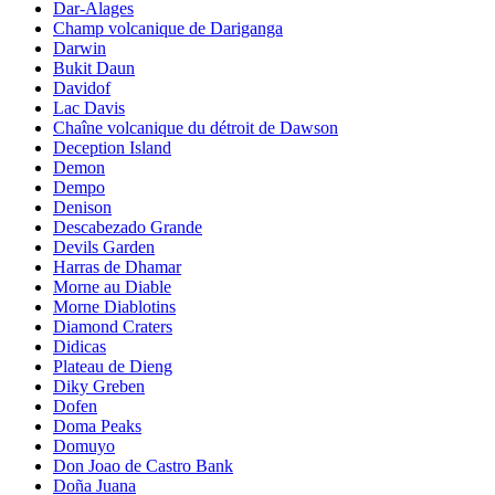
Dar-Alages
Champ volcanique de Dariganga
Darwin
Bukit Daun
Davidof
Lac Davis
Chaîne volcanique du détroit de Dawson
Deception Island
Demon
Dempo
Denison
Descabezado Grande
Devils Garden
Harras de Dhamar
Morne au Diable
Morne Diablotins
Diamond Craters
Didicas
Plateau de Dieng
Diky Greben
Dofen
Doma Peaks
Domuyo
Don Joao de Castro Bank
Doña Juana