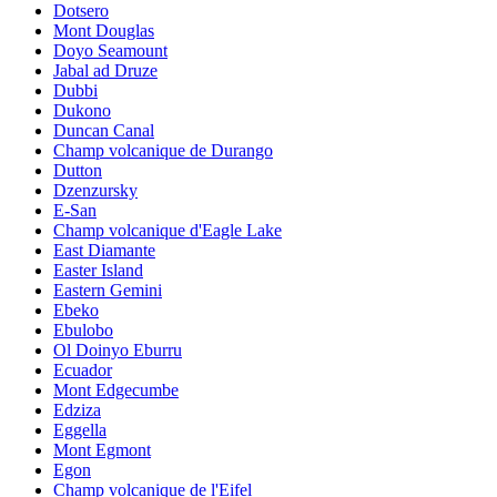
Dotsero
Mont Douglas
Doyo Seamount
Jabal ad Druze
Dubbi
Dukono
Duncan Canal
Champ volcanique de Durango
Dutton
Dzenzursky
E-San
Champ volcanique d'Eagle Lake
East Diamante
Easter Island
Eastern Gemini
Ebeko
Ebulobo
Ol Doinyo Eburru
Ecuador
Mont Edgecumbe
Edziza
Eggella
Mont Egmont
Egon
Champ volcanique de l'Eifel