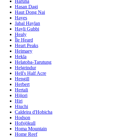
Haruna
Hasan Dagi
Haut Dong Nai
Hayes
Jabal Haylan
Hayli Gubbi
Healy
Île Heard
Heart Peaks
Heimaey
Hekla
Helatoba-Tarutung
Helgrindur
Hell's Half Acre
Hengill
Herbert
Hertali
Hijiori
Hiri
Hiuchi
Caldeira d'Hobicha
Hodson
Hofsjökull
Homa Mountain
Home Reef