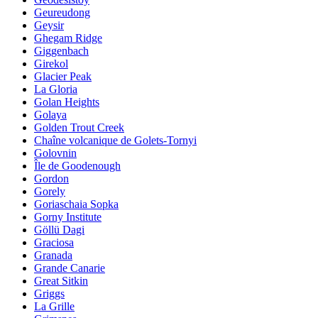
Geureudong
Geysir
Ghegam Ridge
Giggenbach
Girekol
Glacier Peak
La Gloria
Golan Heights
Golaya
Golden Trout Creek
Chaîne volcanique de Golets-Tornyi
Golovnin
Île de Goodenough
Gordon
Gorely
Goriaschaia Sopka
Gorny Institute
Göllü Dagi
Graciosa
Granada
Grande Canarie
Great Sitkin
Griggs
La Grille