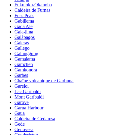
Fukutoku-Okanoba
Caldeira de Furnas
Fuss Peak
Gabillema
Gada Ale
Gaja-jima
Galápagos
Galeras
Gallego
Galunggung
Gamalama
Gamchen
Gamkonora
Garbes
Chaîne volcanique de Garbuna
Gareloi
Lac Garibaldi
Mont Garibaldi
Garove
Garua Harbour
Gaua
Caldeira de Gedamsa
Gede
Genovesa
Geodesistoy