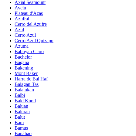
Axial Seamount
Ayelu
Plateau d'Azas
Azufral
Cerro del Azufre
Azul
Cerro Azul
Cerro Azul Quizapu
Azuma
Babuyan Claro
Bachelor
Bagana
Bakening
Mont Baker
Harra de Bal Haf
Balagan-Tas
Balatukan
Balbi
Bald Knoll
Baluan
Baluran
Balut
Bam
Bamus
Banáhao