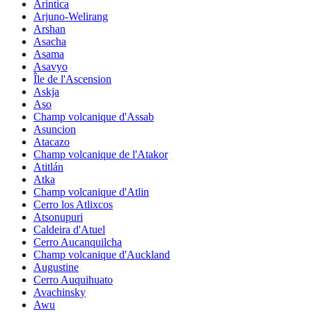
Arintica
Arjuno-Welirang
Arshan
Asacha
Asama
Asavyo
Île de l'Ascension
Askja
Aso
Champ volcanique d'Assab
Asuncion
Atacazo
Champ volcanique de l'Atakor
Atitlán
Atka
Champ volcanique d'Atlin
Cerro los Atlixcos
Atsonupuri
Caldeira d'Atuel
Cerro Aucanquilcha
Champ volcanique d'Auckland
Augustine
Cerro Auquihuato
Avachinsky
Awu