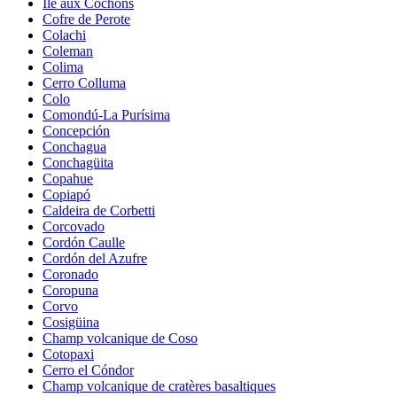
Île aux Cochons
Cofre de Perote
Colachi
Coleman
Colima
Cerro Colluma
Colo
Comondú-La Purísima
Concepción
Conchagua
Conchagüita
Copahue
Copiapó
Caldeira de Corbetti
Corcovado
Cordón Caulle
Cordón del Azufre
Coronado
Coropuna
Corvo
Cosigüina
Champ volcanique de Coso
Cotopaxi
Cerro el Cóndor
Champ volcanique de cratères basaltiques