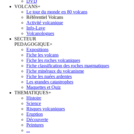
DVD
VOLCANS
+
Le tour du monde en 80 volcans
Référentiel Volcans
Activité volcanique
Info-Lave
Volcanologues
SECTEUR
PEDAGOGIQUE
+
Expositions
Fiche les volcans
Fiche les roches volcaniques
Fiche classification des roches magmatiques
Fiche minéraux du volcanisme
Fiche les nuées ardentes
Les grandes catastrophes
Maquettes et Quiz
THEMATIQUES
+
Histoire
Science
Risques volcaniques
Eruption
Découverte
Peintures
...