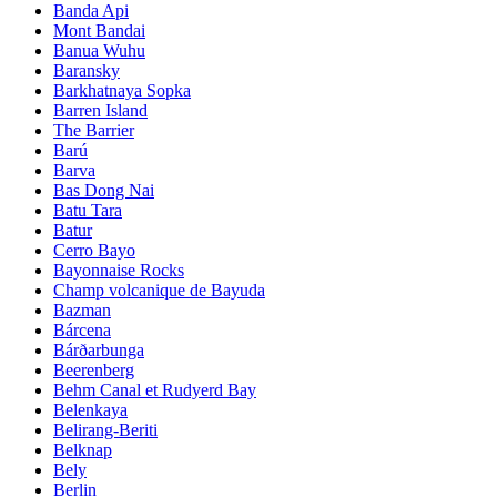
Banda Api
Mont Bandai
Banua Wuhu
Baransky
Barkhatnaya Sopka
Barren Island
The Barrier
Barú
Barva
Bas Dong Nai
Batu Tara
Batur
Cerro Bayo
Bayonnaise Rocks
Champ volcanique de Bayuda
Bazman
Bárcena
Bárðarbunga
Beerenberg
Behm Canal et Rudyerd Bay
Belenkaya
Belirang-Beriti
Belknap
Bely
Berlin