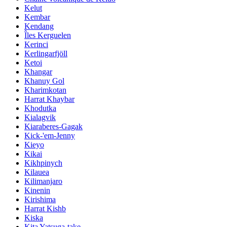
Kelut
Kembar
Kendang
Îles Kerguelen
Kerinci
Kerlingarfjöll
Ketoi
Khangar
Khanuy Gol
Kharimkotan
Harrat Khaybar
Khodutka
Kialagvik
Kiaraberes-Gagak
Kick-'em-Jenny
Kieyo
Kikai
Kikhpinych
Kilauea
Kilimanjaro
Kinenin
Kirishima
Harrat Kishb
Kiska
Kita Yatsuga-take