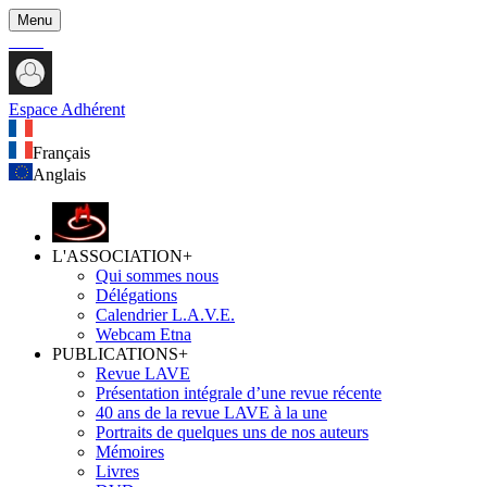
Menu
Espace Adhérent
Français
Anglais
L'ASSOCIATION
+
Qui sommes nous
Délégations
Calendrier L.A.V.E.
Webcam Etna
PUBLICATIONS
+
Revue LAVE
Présentation intégrale d’une revue récente
40 ans de la revue LAVE à la une
Portraits de quelques uns de nos auteurs
Mémoires
Livres