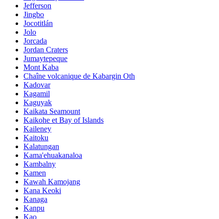
Jefferson
Jingbo
Jocotitlán
Jolo
Jorcada
Jordan Craters
Jumaytepeque
Mont Kaba
Chaîne volcanique de Kabargin Oth
Kadovar
Kagamil
Kaguyak
Kaikata Seamount
Kaikohe et Bay of Islands
Kaileney
Kaitoku
Kalatungan
Kama'ehuakanaloa
Kambalny
Kamen
Kawah Kamojang
Kana Keoki
Kanaga
Kanpu
Kao