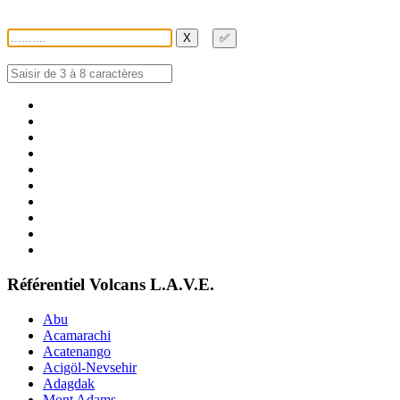
X
✅
Référentiel Volcans L.A.V.E.
Abu
Acamarachi
Acatenango
Acigöl-Nevsehir
Adagdak
Mont Adams