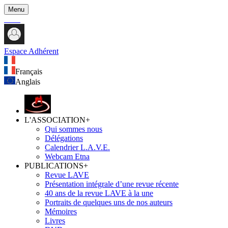
Menu
Espace Adhérent
Français
Anglais
L'ASSOCIATION
+
Qui sommes nous
Délégations
Calendrier L.A.V.E.
Webcam Etna
PUBLICATIONS
+
Revue LAVE
Présentation intégrale d’une revue récente
40 ans de la revue LAVE à la une
Portraits de quelques uns de nos auteurs
Mémoires
Livres