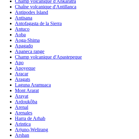
Champ volcanique d'Ankaratra
Chaîne volcanique d'Antillanca
Antipodes Island
Antisana
Antofagasta de la Sierra
Antuco
Aoba
Aoga-Shima
Apagado
Apaneca range
Champ volcanique d'Apastepeque
Apo
Apoyeque
Aracar
Aragats
Laguna Aramuaca
Mont Ararat
Arayat
Ardoukôba
Arenal
Arenales
Harra de Arhab
Arintica
Arjuno-Welirang
Arshan