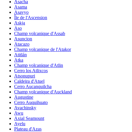
Asacha
Asama
Asavyo
Île de l'Ascension
Askja
Aso
Champ volcanique d'Assab
Asuncion
Atacazo
Champ volcanique de l'Atakor
Atitlán
Atka
Champ volcanique d'Atlin
Cerro los Atlixcos
Atsonupuri
Caldeira d'Atuel
Cerro Aucanquilcha
Champ volcanique d'Auckland
Augustine
Cerro Auquihuato
Avachinsky
Awu
Axial Seamount
Ayelu
Plateau d'Azas