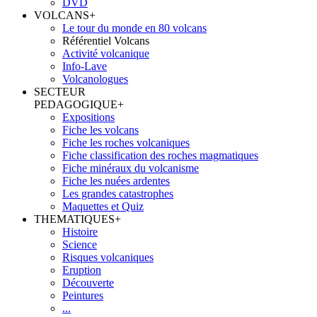
DVD
VOLCANS
+
Le tour du monde en 80 volcans
Référentiel Volcans
Activité volcanique
Info-Lave
Volcanologues
SECTEUR
PEDAGOGIQUE
+
Expositions
Fiche les volcans
Fiche les roches volcaniques
Fiche classification des roches magmatiques
Fiche minéraux du volcanisme
Fiche les nuées ardentes
Les grandes catastrophes
Maquettes et Quiz
THEMATIQUES
+
Histoire
Science
Risques volcaniques
Eruption
Découverte
Peintures
...