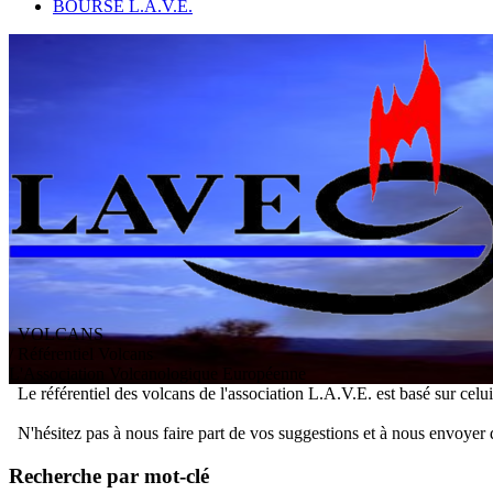
BOURSE L.A.V.E.
VOLCANS
/ Référentiel Volcans
L
'
A
ssociation
V
olcanologique
E
uropéenne
Le référentiel des volcans de l'association L.A.V.E. est basé sur celu
N'hésitez pas à nous faire part de vos suggestions et à nous envoyer 
Recherche par mot-clé