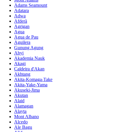
Adams Seamount
Adatara
Adwa
Afderà
Agrigan
Agua
Agua de Pau
Aguilera
Gunung Agung
Ahyi
Akademia Nauk
Akagi
Caldeira d'Akan
Akhtang
Akita-Komaga-Take
Akita-Yake-Yama
Akuseki-Jima
Akutan
Alaid
Alamagan
Alayta
Mont Albano
Alcedo
Ale Bagu