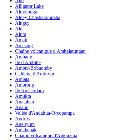
Alid
Alligator Lake
Almolonga
Alney-Chashakondzha
Alngey
Alu
Alutu
Amak
Amasing
Chaîne volcanique d'Ambalatungan
Ambang
Île d'Ambitle
Ambre-Bobaomby
Caldeira d'Ambrym
Amiata
Amorong
Île Amsterdam
Amukta
Anatahan
Anaun
Vallée d'Andahua-Orcopampa
Andrus
Aneityum
Aniakchak
Champ volcanique d'Ankaizina