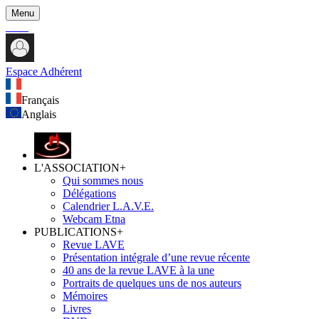
Menu
Espace Adhérent
Français
Anglais
L'ASSOCIATION
+
Qui sommes nous
Délégations
Calendrier L.A.V.E.
Webcam Etna
PUBLICATIONS
+
Revue LAVE
Présentation intégrale d’une revue récente
40 ans de la revue LAVE à la une
Portraits de quelques uns de nos auteurs
Mémoires
Livres