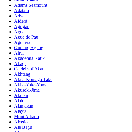
Adams Seamount
Adatara
Adwa
Afderà
Agrigan
Agua
Agua de Pau
Aguilera
Gunung Agung
Ahyi
Akademia Nauk
Akagi
Caldeira d'Akan
Akhtang
Akita-Komaga-Take
Akita-Yake-Yama
Akuseki-Jima
Akutan
Alaid
Alamagan
Alayta
Mont Albano
Alcedo
Ale Bagu