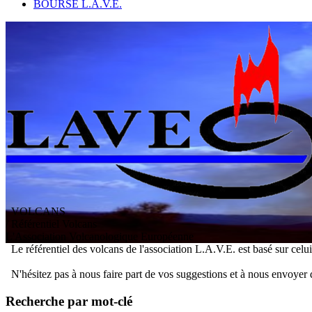
BOURSE L.A.V.E.
VOLCANS
/ Référentiel Volcans
L
'
A
ssociation
V
olcanologique
E
uropéenne
Le référentiel des volcans de l'association L.A.V.E. est basé sur celu
N'hésitez pas à nous faire part de vos suggestions et à nous envoyer 
Recherche par mot-clé