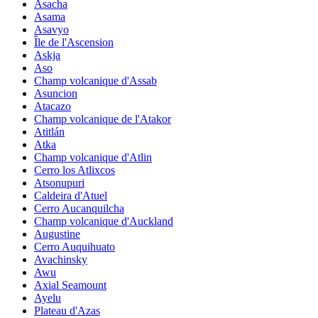
Asacha
Asama
Asavyo
Île de l'Ascension
Askja
Aso
Champ volcanique d'Assab
Asuncion
Atacazo
Champ volcanique de l'Atakor
Atitlán
Atka
Champ volcanique d'Atlin
Cerro los Atlixcos
Atsonupuri
Caldeira d'Atuel
Cerro Aucanquilcha
Champ volcanique d'Auckland
Augustine
Cerro Auquihuato
Avachinsky
Awu
Axial Seamount
Ayelu
Plateau d'Azas