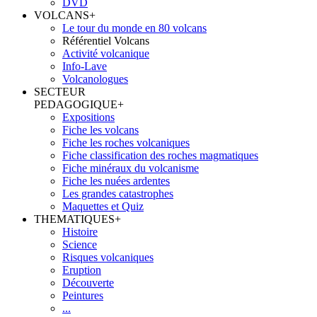
DVD
VOLCANS
+
Le tour du monde en 80 volcans
Référentiel Volcans
Activité volcanique
Info-Lave
Volcanologues
SECTEUR
PEDAGOGIQUE
+
Expositions
Fiche les volcans
Fiche les roches volcaniques
Fiche classification des roches magmatiques
Fiche minéraux du volcanisme
Fiche les nuées ardentes
Les grandes catastrophes
Maquettes et Quiz
THEMATIQUES
+
Histoire
Science
Risques volcaniques
Eruption
Découverte
Peintures
...