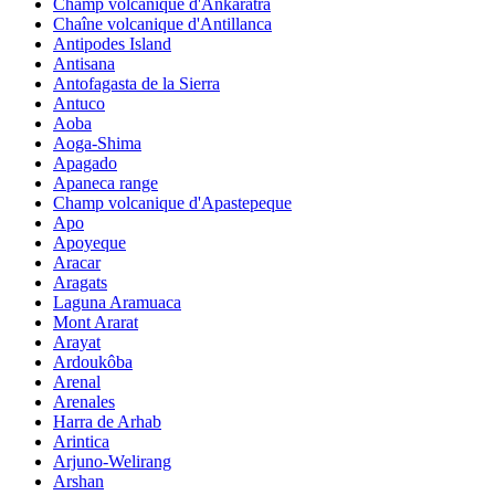
Champ volcanique d'Ankaratra
Chaîne volcanique d'Antillanca
Antipodes Island
Antisana
Antofagasta de la Sierra
Antuco
Aoba
Aoga-Shima
Apagado
Apaneca range
Champ volcanique d'Apastepeque
Apo
Apoyeque
Aracar
Aragats
Laguna Aramuaca
Mont Ararat
Arayat
Ardoukôba
Arenal
Arenales
Harra de Arhab
Arintica
Arjuno-Welirang
Arshan