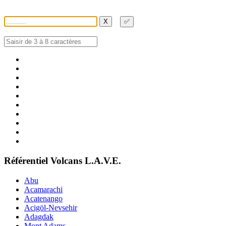
X
✅
Référentiel Volcans L.A.V.E.
Abu
Acamarachi
Acatenango
Acigöl-Nevsehir
Adagdak
Mont Adams