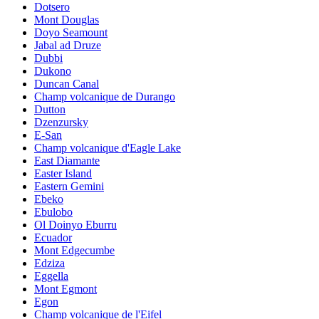
Dotsero
Mont Douglas
Doyo Seamount
Jabal ad Druze
Dubbi
Dukono
Duncan Canal
Champ volcanique de Durango
Dutton
Dzenzursky
E-San
Champ volcanique d'Eagle Lake
East Diamante
Easter Island
Eastern Gemini
Ebeko
Ebulobo
Ol Doinyo Eburru
Ecuador
Mont Edgecumbe
Edziza
Eggella
Mont Egmont
Egon
Champ volcanique de l'Eifel