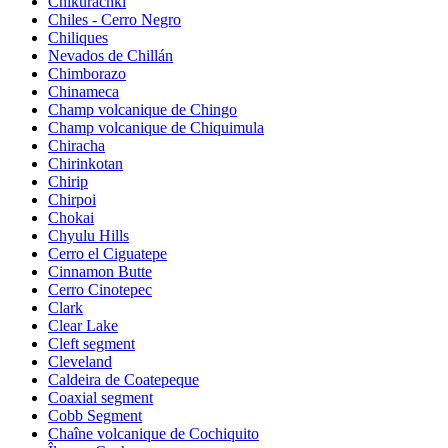
Chikurachki
Chiles - Cerro Negro
Chiliques
Nevados de Chillán
Chimborazo
Chinameca
Champ volcanique de Chingo
Champ volcanique de Chiquimula
Chiracha
Chirinkotan
Chirip
Chirpoi
Chokai
Chyulu Hills
Cerro el Ciguatepe
Cinnamon Butte
Cerro Cinotepec
Clark
Clear Lake
Cleft segment
Cleveland
Caldeira de Coatepeque
Coaxial segment
Cobb Segment
Chaîne volcanique de Cochiquito