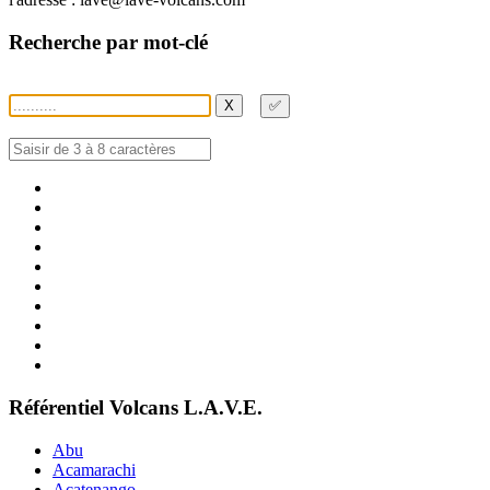
Recherche par mot-clé
X
✅
Référentiel Volcans L.A.V.E.
Abu
Acamarachi
Acatenango