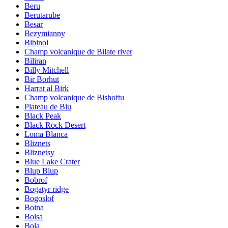
Beru
Berutarube
Besar
Bezymianny
Bibinoi
Champ volcanique de Bilate river
Biliran
Billy Mitchell
Bir Borhut
Harrat al Birk
Champ volcanique de Bishoftu
Plateau de Biu
Black Peak
Black Rock Desert
Loma Blanca
Bliznets
Bliznetsy
Blue Lake Crater
Blup Blup
Bobrof
Bogatyr ridge
Bogoslof
Boina
Boisa
Bola