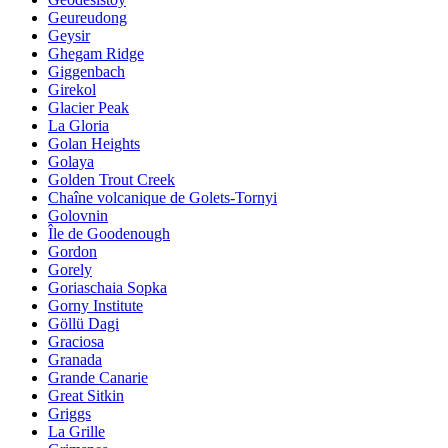
Geureudong
Geysir
Ghegam Ridge
Giggenbach
Girekol
Glacier Peak
La Gloria
Golan Heights
Golaya
Golden Trout Creek
Chaîne volcanique de Golets-Tornyi
Golovnin
Île de Goodenough
Gordon
Gorely
Goriaschaia Sopka
Gorny Institute
Göllü Dagi
Graciosa
Granada
Grande Canarie
Great Sitkin
Griggs
La Grille