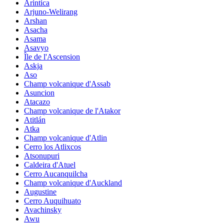
Arintica
Arjuno-Welirang
Arshan
Asacha
Asama
Asavyo
Île de l'Ascension
Askja
Aso
Champ volcanique d'Assab
Asuncion
Atacazo
Champ volcanique de l'Atakor
Atitlán
Atka
Champ volcanique d'Atlin
Cerro los Atlixcos
Atsonupuri
Caldeira d'Atuel
Cerro Aucanquilcha
Champ volcanique d'Auckland
Augustine
Cerro Auquihuato
Avachinsky
Awu