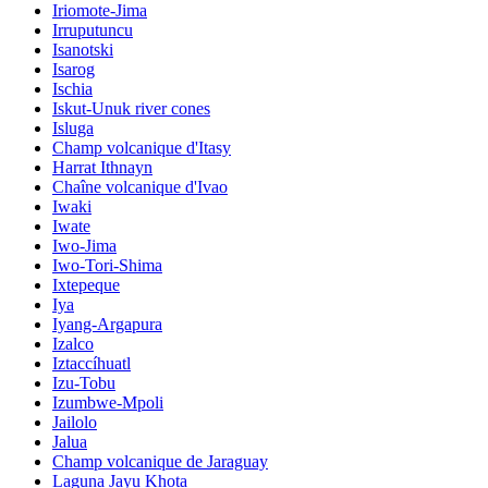
Iriomote-Jima
Irruputuncu
Isanotski
Isarog
Ischia
Iskut-Unuk river cones
Isluga
Champ volcanique d'Itasy
Harrat Ithnayn
Chaîne volcanique d'Ivao
Iwaki
Iwate
Iwo-Jima
Iwo-Tori-Shima
Ixtepeque
Iya
Iyang-Argapura
Izalco
Iztaccíhuatl
Izu-Tobu
Izumbwe-Mpoli
Jailolo
Jalua
Champ volcanique de Jaraguay
Laguna Jayu Khota