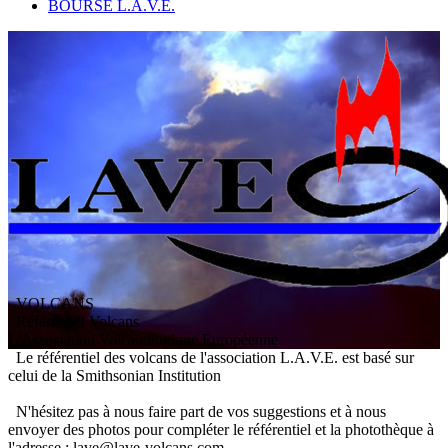
BOURSE L.A.V.E.
VOLCANS
/ Référentiel Volcans
L
'
A
ssociation
V
olcanologique
E
uropéenne
Le référentiel des volcans de l'association L.A.V.E. est basé sur
celui de la Smithsonian Institution
N'hésitez pas à nous faire part de vos suggestions et à nous
envoyer des photos pour compléter le référentiel et la photothèque à
l'adresse : lave@lave-volcans.com