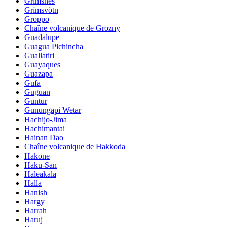
Grimsnes
Grímsvötn
Groppo
Chaîne volcanique de Grozny
Guadalupe
Guagua Pichincha
Guallatiri
Guayaques
Guazapa
Gufa
Guguan
Guntur
Gunungapi Wetar
Hachijo-Jima
Hachimantai
Hainan Dao
Chaîne volcanique de Hakkoda
Hakone
Haku-San
Haleakala
Halla
Hanish
Hargy
Harrah
Haruj