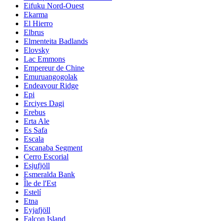
Eifuku Nord-Ouest
Ekarma
El Hierro
Elbrus
Elmenteita Badlands
Elovsky
Lac Emmons
Empereur de Chine
Emuruangogolak
Endeavour Ridge
Epi
Erciyes Dagi
Erebus
Erta Ale
Es Safa
Escala
Escanaba Segment
Cerro Escorial
Esjufjöll
Esmeralda Bank
Île de l'Est
Estelí
Etna
Eyjafjöll
Falcon Island