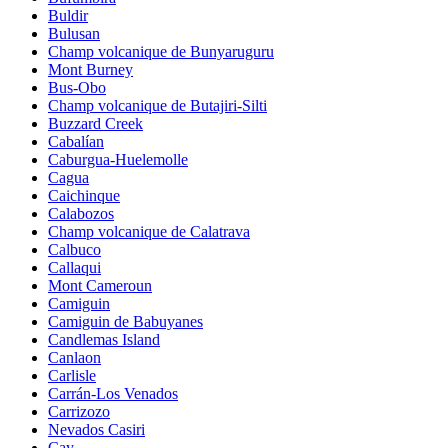
Buldir
Bulusan
Champ volcanique de Bunyaruguru
Mont Burney
Bus-Obo
Champ volcanique de Butajiri-Silti
Buzzard Creek
Cabalían
Caburgua-Huelemolle
Cagua
Caichinque
Calabozos
Champ volcanique de Calatrava
Calbuco
Callaqui
Mont Cameroun
Camiguin
Camiguin de Babuyanes
Candlemas Island
Canlaon
Carlisle
Carrán-Los Venados
Carrizozo
Nevados Casiri
Cay