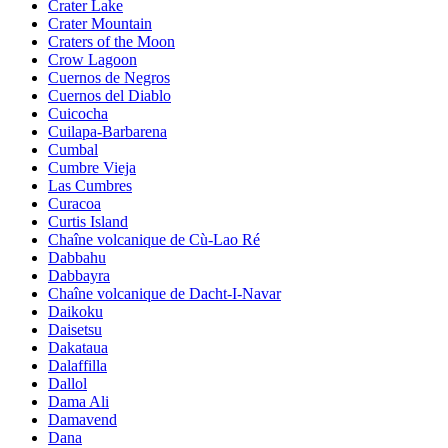
Crater Lake
Crater Mountain
Craters of the Moon
Crow Lagoon
Cuernos de Negros
Cuernos del Diablo
Cuicocha
Cuilapa-Barbarena
Cumbal
Cumbre Vieja
Las Cumbres
Curacoa
Curtis Island
Chaîne volcanique de Cù-Lao Ré
Dabbahu
Dabbayra
Chaîne volcanique de Dacht-I-Navar
Daikoku
Daisetsu
Dakataua
Dalaffilla
Dallol
Dama Ali
Damavend
Dana