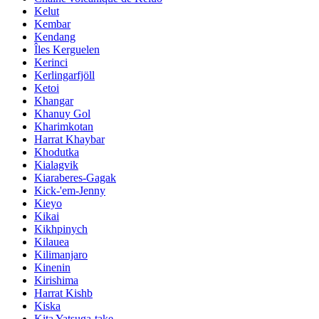
Kelut
Kembar
Kendang
Îles Kerguelen
Kerinci
Kerlingarfjöll
Ketoi
Khangar
Khanuy Gol
Kharimkotan
Harrat Khaybar
Khodutka
Kialagvik
Kiaraberes-Gagak
Kick-'em-Jenny
Kieyo
Kikai
Kikhpinych
Kilauea
Kilimanjaro
Kinenin
Kirishima
Harrat Kishb
Kiska
Kita Yatsuga-take