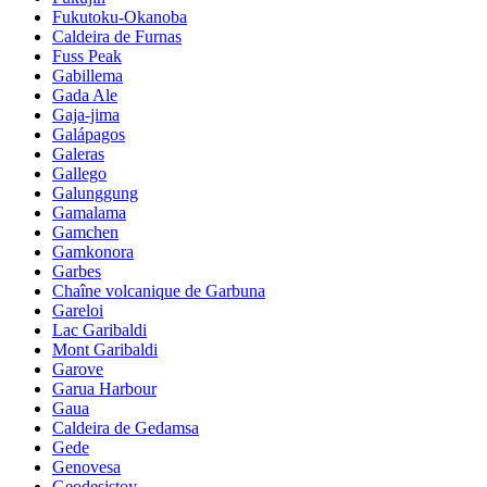
Fukutoku-Okanoba
Caldeira de Furnas
Fuss Peak
Gabillema
Gada Ale
Gaja-jima
Galápagos
Galeras
Gallego
Galunggung
Gamalama
Gamchen
Gamkonora
Garbes
Chaîne volcanique de Garbuna
Gareloi
Lac Garibaldi
Mont Garibaldi
Garove
Garua Harbour
Gaua
Caldeira de Gedamsa
Gede
Genovesa
Geodesistoy