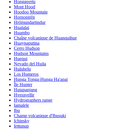
Honggeertu
Mont Hood
Hoodoo Mountain
Hornopirén
Hrómundartindur
Hualalai
Huambo
Chaîne volcanique de Huanquihue
Huaynaputina
Cerro Hudson
Hudson Mountains
Huequi
Nevado del Huila
Hulubelu
Los Humeros
Hunga Tonga-Hunga Ha'apai
Île Hunter
Hutapanjang
Hveravellir
Hydrographers range
Iamalele
Ibu
Champ volcanique d'Ibusuki
Ichinsky
Iettunup