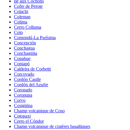
Île aux Cochons
Cofre de Perote
Colachi
Coleman
Colima
Cerro Colluma
Colo
Comondú-La Purísima
Concepción
Conchagua
Conchagüita
Copahue
Copiapó
Caldeira de Corbetti
Corcovado
Cordón Caulle
Cordón del Azufre
Coronado
Coropuna
Corvo
Cosigüina
Champ volcanique de Coso
Cotopaxi
Cerro el Cóndor
Champ volcanique de cratères basaltiques