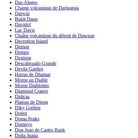
Dar-Alages
Champ volcanique de Dariganga
Darwin
Bukit Daun
Davidof
Lac Davis
Chaîne volcanique du détroit de Dawson
Deception Island
Demon
Dempo
Denison
Descabezado Grande
Devils Garden
Harras de Dhamar
Morne au Diable
Morne Diablotins
Diamond Craters
Didicas
Plateau de Dieng
Diky Greben
Dofen
Doma Peaks
Domuyo
Don Joao de Castro Bank
Doña Juana