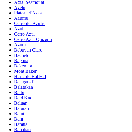
Axial Seamount
Ayelu
Plateau d'Azas
Azufral
Cerro del Azufre
Azul
Cerro Azul
Cerro Azul Quizapu
Azuma
Babuyan Claro
Bachelor
Bagana
Bakening
Mont Baker
Harra de Bal Haf
Balagan-Tas
Balatukan
Balbi
Bald Knoll
Baluan
Baluran
Balut
Bam
Bamus
Banáhao