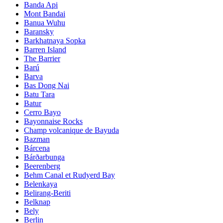
Banda Api
Mont Bandai
Banua Wuhu
Baransky
Barkhatnaya Sopka
Barren Island
The Barrier
Barú
Barva
Bas Dong Nai
Batu Tara
Batur
Cerro Bayo
Bayonnaise Rocks
Champ volcanique de Bayuda
Bazman
Bárcena
Bárðarbunga
Beerenberg
Behm Canal et Rudyerd Bay
Belenkaya
Belirang-Beriti
Belknap
Bely
Berlin