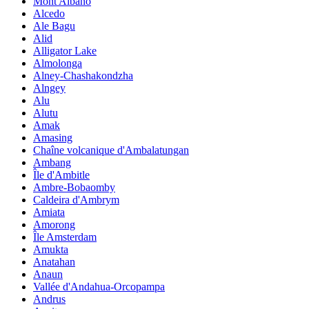
Mont Albano
Alcedo
Ale Bagu
Alid
Alligator Lake
Almolonga
Alney-Chashakondzha
Alngey
Alu
Alutu
Amak
Amasing
Chaîne volcanique d'Ambalatungan
Ambang
Île d'Ambitle
Ambre-Bobaomby
Caldeira d'Ambrym
Amiata
Amorong
Île Amsterdam
Amukta
Anatahan
Anaun
Vallée d'Andahua-Orcopampa
Andrus