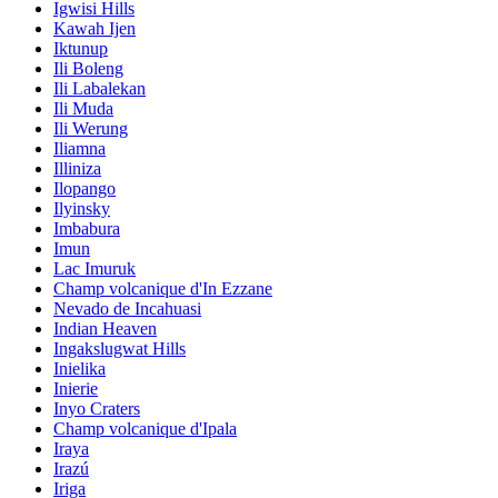
Igwisi Hills
Kawah Ijen
Iktunup
Ili Boleng
Ili Labalekan
Ili Muda
Ili Werung
Iliamna
Illiniza
Ilopango
Ilyinsky
Imbabura
Imun
Lac Imuruk
Champ volcanique d'In Ezzane
Nevado de Incahuasi
Indian Heaven
Ingakslugwat Hills
Inielika
Inierie
Inyo Craters
Champ volcanique d'Ipala
Iraya
Irazú
Iriga