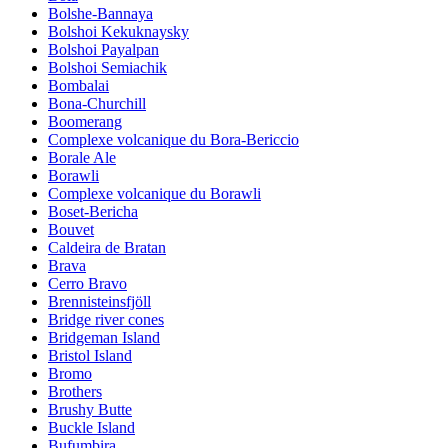
Bolshe-Bannaya
Bolshoi Kekuknaysky
Bolshoi Payalpan
Bolshoi Semiachik
Bombalai
Bona-Churchill
Boomerang
Complexe volcanique du Bora-Bericcio
Borale Ale
Borawli
Complexe volcanique du Borawli
Boset-Bericha
Bouvet
Caldeira de Bratan
Brava
Cerro Bravo
Brennisteinsfjöll
Bridge river cones
Bridgeman Island
Bristol Island
Bromo
Brothers
Brushy Butte
Buckle Island
Bufumbira