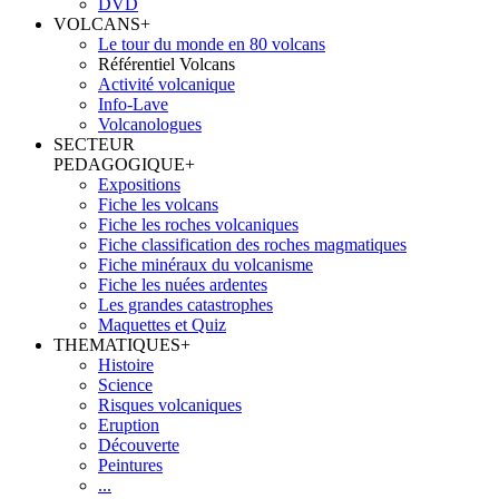
DVD
VOLCANS
+
Le tour du monde en 80 volcans
Référentiel Volcans
Activité volcanique
Info-Lave
Volcanologues
SECTEUR
PEDAGOGIQUE
+
Expositions
Fiche les volcans
Fiche les roches volcaniques
Fiche classification des roches magmatiques
Fiche minéraux du volcanisme
Fiche les nuées ardentes
Les grandes catastrophes
Maquettes et Quiz
THEMATIQUES
+
Histoire
Science
Risques volcaniques
Eruption
Découverte
Peintures
...