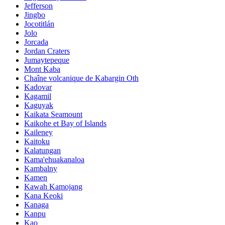
Jefferson
Jingbo
Jocotitlán
Jolo
Jorcada
Jordan Craters
Jumaytepeque
Mont Kaba
Chaîne volcanique de Kabargin Oth
Kadovar
Kagamil
Kaguyak
Kaikata Seamount
Kaikohe et Bay of Islands
Kaileney
Kaitoku
Kalatungan
Kama'ehuakanaloa
Kambalny
Kamen
Kawah Kamojang
Kana Keoki
Kanaga
Kanpu
Kao