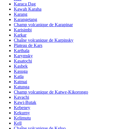
Karaca Dag
Kawah Karaha
Karang
Karangetang
Champ volcanique de Karapinar
Karisimbi
Karkar
Chaîne volcanique de Karpinsky
Plateau de Kars
Karthala
Karymsky
Kasatochi
Kasbek
Kasuga
Katla
Katmai
Katunga
Champ volcanique de Katwe-Kikorongo
Kavachi
Kawi-Butak
Kebeney
Kekurny
Kelimutu
Kell
Chaîne volcanique de Keluo