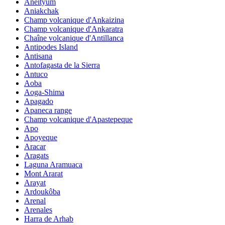
Aneityum
Aniakchak
Champ volcanique d'Ankaizina
Champ volcanique d'Ankaratra
Chaîne volcanique d'Antillanca
Antipodes Island
Antisana
Antofagasta de la Sierra
Antuco
Aoba
Aoga-Shima
Apagado
Apaneca range
Champ volcanique d'Apastepeque
Apo
Apoyeque
Aracar
Aragats
Laguna Aramuaca
Mont Ararat
Arayat
Ardoukôba
Arenal
Arenales
Harra de Arhab