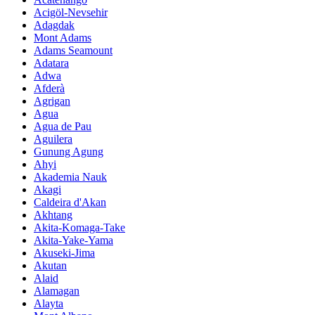
Acigöl-Nevsehir
Adagdak
Mont Adams
Adams Seamount
Adatara
Adwa
Afderà
Agrigan
Agua
Agua de Pau
Aguilera
Gunung Agung
Ahyi
Akademia Nauk
Akagi
Caldeira d'Akan
Akhtang
Akita-Komaga-Take
Akita-Yake-Yama
Akuseki-Jima
Akutan
Alaid
Alamagan
Alayta