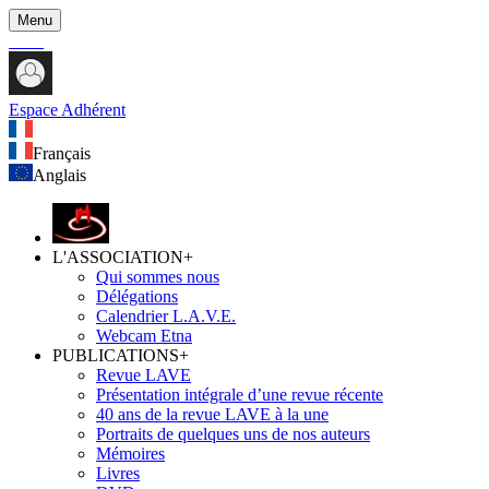
Menu
Espace Adhérent
Français
Anglais
L'ASSOCIATION
+
Qui sommes nous
Délégations
Calendrier L.A.V.E.
Webcam Etna
PUBLICATIONS
+
Revue LAVE
Présentation intégrale d’une revue récente
40 ans de la revue LAVE à la une
Portraits de quelques uns de nos auteurs
Mémoires
Livres