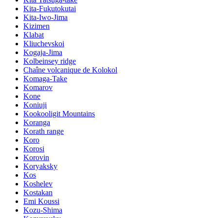
Kita-Fukutokutai
Kita-Iwo-Jima
Kizimen
Klabat
Kliuchevskoi
Kogaja-Jima
Kolbeinsey ridge
Chaîne volcanique de Kolokol
Komaga-Take
Komarov
Kone
Koniuji
Kookooligit Mountains
Koranga
Korath range
Koro
Korosi
Korovin
Koryaksky
Kos
Koshelev
Kostakan
Emi Koussi
Kozu-Shima