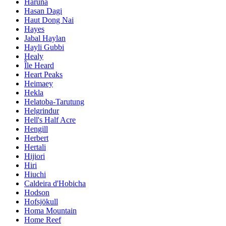
Haruna
Hasan Dagi
Haut Dong Nai
Hayes
Jabal Haylan
Hayli Gubbi
Healy
Île Heard
Heart Peaks
Heimaey
Hekla
Helatoba-Tarutung
Helgrindur
Hell's Half Acre
Hengill
Herbert
Hertali
Hijiori
Hiri
Hiuchi
Caldeira d'Hobicha
Hodson
Hofsjökull
Homa Mountain
Home Reef