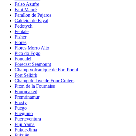
Falso Azufre
Fani Maoré
Farallon de Pajaros
Caldeira de Fayal
Fedotych
Fentale
Fisher
Flores
Flores Morro Alto
Pico do Fogo
Fonualei
Forecast Seamount
Champ volcanique de Fort Portal
Fort Selkirk
Champ de lave de Four Craters
Piton de la Fournaise
Fourpeaked
Fremrinamur
Frosty
Fuego
Fueguino
Fuerteventura
Fuji-Yama
Fukue-Jima
Fukujin