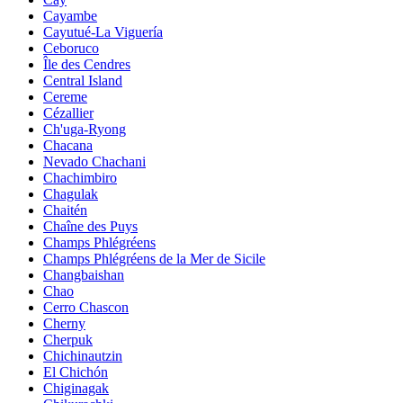
Cayambe
Cayutué-La Viguería
Ceboruco
Île des Cendres
Central Island
Cereme
Cézallier
Ch'uga-Ryong
Chacana
Nevado Chachani
Chachimbiro
Chagulak
Chaitén
Chaîne des Puys
Champs Phlégréens
Champs Phlégréens de la Mer de Sicile
Changbaishan
Chao
Cerro Chascon
Cherny
Cherpuk
Chichinautzin
El Chichón
Chiginagak