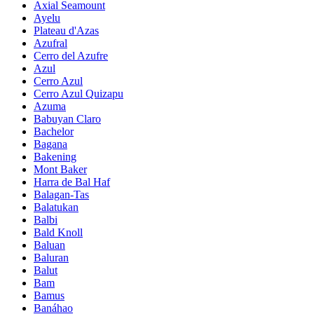
Axial Seamount
Ayelu
Plateau d'Azas
Azufral
Cerro del Azufre
Azul
Cerro Azul
Cerro Azul Quizapu
Azuma
Babuyan Claro
Bachelor
Bagana
Bakening
Mont Baker
Harra de Bal Haf
Balagan-Tas
Balatukan
Balbi
Bald Knoll
Baluan
Baluran
Balut
Bam
Bamus
Banáhao