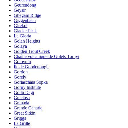
Geureudong
Geysir
Ghegam Ridge
Giggenbach
Girekol
Glacier Peak
La Gloria
Golan Heights
Golaya
Golden Trout Creek
Chaîne volcanique de Golets-Tornyi
Golovnin
Île de Goodenough
Gordon
Gorely
Goriaschaia Sopka
Gorny Institute
Göllü Dagi
Graciosa
Granada
Grande Canarie
Great Sitkin
Griggs
La Grille