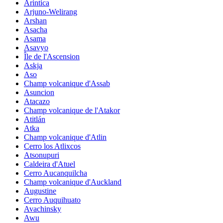
Arintica
Arjuno-Welirang
Arshan
Asacha
Asama
Asavyo
Île de l'Ascension
Askja
Aso
Champ volcanique d'Assab
Asuncion
Atacazo
Champ volcanique de l'Atakor
Atitlán
Atka
Champ volcanique d'Atlin
Cerro los Atlixcos
Atsonupuri
Caldeira d'Atuel
Cerro Aucanquilcha
Champ volcanique d'Auckland
Augustine
Cerro Auquihuato
Avachinsky
Awu