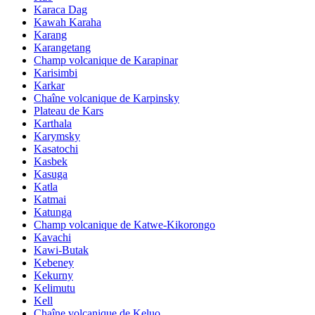
Karaca Dag
Kawah Karaha
Karang
Karangetang
Champ volcanique de Karapinar
Karisimbi
Karkar
Chaîne volcanique de Karpinsky
Plateau de Kars
Karthala
Karymsky
Kasatochi
Kasbek
Kasuga
Katla
Katmai
Katunga
Champ volcanique de Katwe-Kikorongo
Kavachi
Kawi-Butak
Kebeney
Kekurny
Kelimutu
Kell
Chaîne volcanique de Keluo