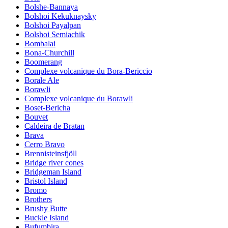
Bolshe-Bannaya
Bolshoi Kekuknaysky
Bolshoi Payalpan
Bolshoi Semiachik
Bombalai
Bona-Churchill
Boomerang
Complexe volcanique du Bora-Bericcio
Borale Ale
Borawli
Complexe volcanique du Borawli
Boset-Bericha
Bouvet
Caldeira de Bratan
Brava
Cerro Bravo
Brennisteinsfjöll
Bridge river cones
Bridgeman Island
Bristol Island
Bromo
Brothers
Brushy Butte
Buckle Island
Bufumbira