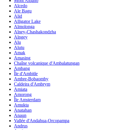
Mont Albano
Alcedo
Ale Bagu
Alid
Alligator Lake
Almolonga
Alney-Chashakondzha
Alngey
Alu
Alutu
Amak
Amasing
Chaîne volcanique d'Ambalatungan
Ambang
Île d'Ambitle
Ambre-Bobaomby
Caldeira d'Ambrym
Amiata
Amorong
Île Amsterdam
Amukta
Anatahan
Anaun
Vallée d'Andahua-Orcopampa
Andrus