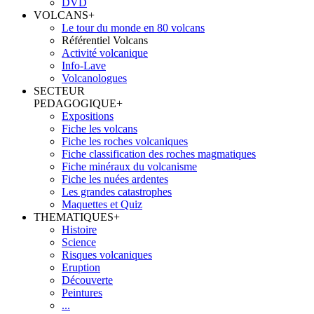
DVD
VOLCANS
+
Le tour du monde en 80 volcans
Référentiel Volcans
Activité volcanique
Info-Lave
Volcanologues
SECTEUR
PEDAGOGIQUE
+
Expositions
Fiche les volcans
Fiche les roches volcaniques
Fiche classification des roches magmatiques
Fiche minéraux du volcanisme
Fiche les nuées ardentes
Les grandes catastrophes
Maquettes et Quiz
THEMATIQUES
+
Histoire
Science
Risques volcaniques
Eruption
Découverte
Peintures
...