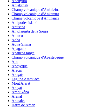
Aneityum
Aniakchak
Champ volcanique d'Ankaizina
Champ volcanique d'Ankaratra
Chaîne volcanique d'Antillanca
Antipodes Island
Antisana
Antofagasta de la Sierra
Antuco
Aoba
Aoga-Shima
Apagado
Apaneca range
Champ volcanique d'Apastepeque
Apo
Apoyeque
Aracar
Aragats
Laguna Aramuaca
Mont Ararat
Arayat
Ardoukôba
Arenal
Arenales
Harra de Arhab