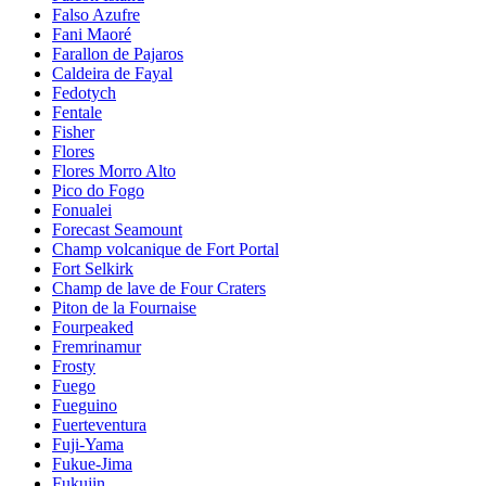
Falso Azufre
Fani Maoré
Farallon de Pajaros
Caldeira de Fayal
Fedotych
Fentale
Fisher
Flores
Flores Morro Alto
Pico do Fogo
Fonualei
Forecast Seamount
Champ volcanique de Fort Portal
Fort Selkirk
Champ de lave de Four Craters
Piton de la Fournaise
Fourpeaked
Fremrinamur
Frosty
Fuego
Fueguino
Fuerteventura
Fuji-Yama
Fukue-Jima
Fukujin