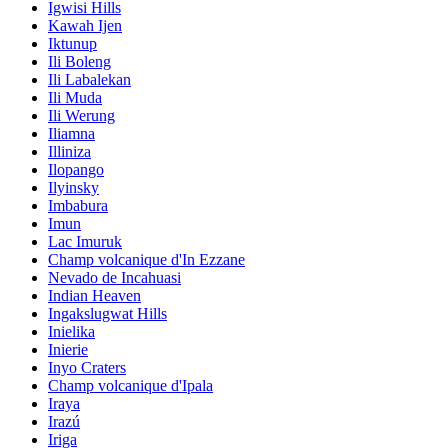
Igwisi Hills
Kawah Ijen
Iktunup
Ili Boleng
Ili Labalekan
Ili Muda
Ili Werung
Iliamna
Illiniza
Ilopango
Ilyinsky
Imbabura
Imun
Lac Imuruk
Champ volcanique d'In Ezzane
Nevado de Incahuasi
Indian Heaven
Ingakslugwat Hills
Inielika
Inierie
Inyo Craters
Champ volcanique d'Ipala
Iraya
Irazú
Iriga