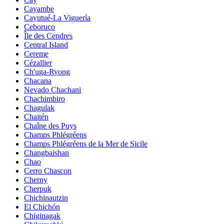
Cayambe
Cayutué-La Viguería
Ceboruco
Île des Cendres
Central Island
Cereme
Cézallier
Ch'uga-Ryong
Chacana
Nevado Chachani
Chachimbiro
Chagulak
Chaitén
Chaîne des Puys
Champs Phlégréens
Champs Phlégréens de la Mer de Sicile
Changbaishan
Chao
Cerro Chascon
Cherny
Cherpuk
Chichinautzin
El Chichón
Chiginagak