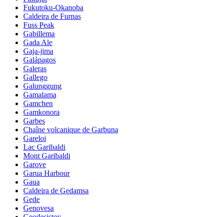
Fukutoku-Okanoba
Caldeira de Furnas
Fuss Peak
Gabillema
Gada Ale
Gaja-jima
Galápagos
Galeras
Gallego
Galunggung
Gamalama
Gamchen
Gamkonora
Garbes
Chaîne volcanique de Garbuna
Gareloi
Lac Garibaldi
Mont Garibaldi
Garove
Garua Harbour
Gaua
Caldeira de Gedamsa
Gede
Genovesa
Geodesistoy