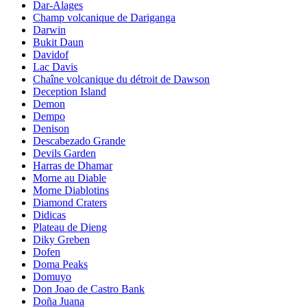
Dar-Alages
Champ volcanique de Dariganga
Darwin
Bukit Daun
Davidof
Lac Davis
Chaîne volcanique du détroit de Dawson
Deception Island
Demon
Dempo
Denison
Descabezado Grande
Devils Garden
Harras de Dhamar
Morne au Diable
Morne Diablotins
Diamond Craters
Didicas
Plateau de Dieng
Diky Greben
Dofen
Doma Peaks
Domuyo
Don Joao de Castro Bank
Doña Juana