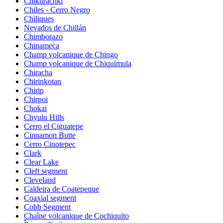
Chikurachki
Chiles - Cerro Negro
Chiliques
Nevados de Chillán
Chimborazo
Chinameca
Champ volcanique de Chingo
Champ volcanique de Chiquimula
Chiracha
Chirinkotan
Chirip
Chirpoi
Chokai
Chyulu Hills
Cerro el Ciguatepe
Cinnamon Butte
Cerro Cinotepec
Clark
Clear Lake
Cleft segment
Cleveland
Caldeira de Coatepeque
Coaxial segment
Cobb Segment
Chaîne volcanique de Cochiquito