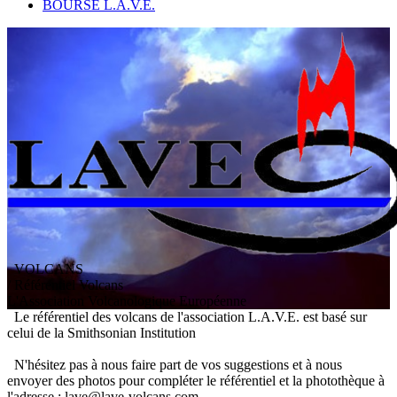
BOURSE L.A.V.E.
VOLCANS
/ Référentiel Volcans
L
'
A
ssociation
V
olcanologique
E
uropéenne
Le référentiel des volcans de l'association L.A.V.E. est basé sur
celui de la Smithsonian Institution
N'hésitez pas à nous faire part de vos suggestions et à nous
envoyer des photos pour compléter le référentiel et la photothèque à
l'adresse : lave@lave-volcans.com