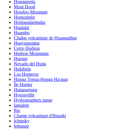
Honggeertu
Mont Hood
Hoodoo Mountain
Hornopirén
Hrómundartindur
Hualalai
Huambo
Chaîne volcanique de Huanquihue
Huaynaputina
Cerro Hudson
Hudson Mountains
Huequi
Nevado del Huila
Hulubelu
Los Humeros
Hunga Tonga-Hunga Ha'apai
Île Hunter
Hutapanjang
Hveravellir
Hydrographers range
Iamalele
Ibu
Champ volcanique d'Ibusuki
Ichinsky
Iettunup