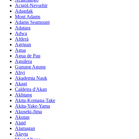
Acigöl-Nevsehir
Adagdak
Mont Adams
Adams Seamount
Adatara
Adwa
Afderà
Agrigan
Agua
Agua de Pau
Aguilera
Gunung Agung
Ahyi
Akademia Nauk
Akagi
Caldeira d'Akan
Akhtang
Akita-Komaga-Take
Akita-Yake-Yama
Akuseki-Jima
Akutan
Alaid
Alamagan
Alayta