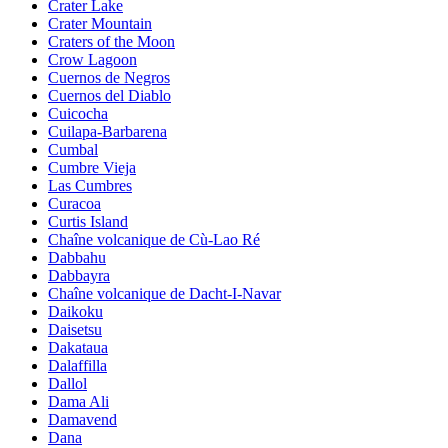
Crater Lake
Crater Mountain
Craters of the Moon
Crow Lagoon
Cuernos de Negros
Cuernos del Diablo
Cuicocha
Cuilapa-Barbarena
Cumbal
Cumbre Vieja
Las Cumbres
Curacoa
Curtis Island
Chaîne volcanique de Cù-Lao Ré
Dabbahu
Dabbayra
Chaîne volcanique de Dacht-I-Navar
Daikoku
Daisetsu
Dakataua
Dalaffilla
Dallol
Dama Ali
Damavend
Dana