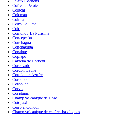
Île aux Cochons
Cofre de Perote
Colachi
Coleman
Colima
Cerro Colluma
Colo
Comondú-La Purísima
Concepción
Conchagua
Conchagüita
Copahue
Copiapó
Caldeira de Corbetti
Corcovado
Cordón Caulle
Cordón del Azufre
Coronado
Coropuna
Corvo
Cosigüina
Champ volcanique de Coso
Cotopaxi
Cerro el Cóndor
Champ volcanique de cratères basaltiques