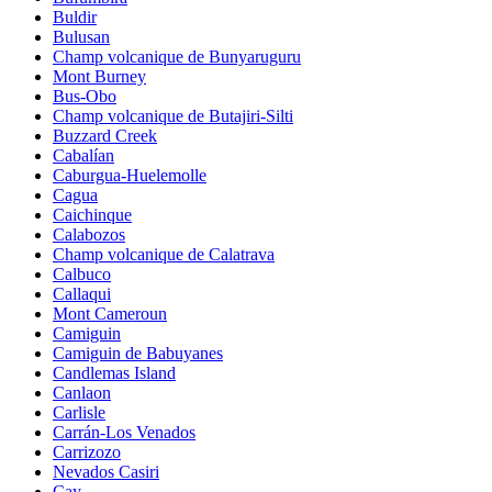
Buldir
Bulusan
Champ volcanique de Bunyaruguru
Mont Burney
Bus-Obo
Champ volcanique de Butajiri-Silti
Buzzard Creek
Cabalían
Caburgua-Huelemolle
Cagua
Caichinque
Calabozos
Champ volcanique de Calatrava
Calbuco
Callaqui
Mont Cameroun
Camiguin
Camiguin de Babuyanes
Candlemas Island
Canlaon
Carlisle
Carrán-Los Venados
Carrizozo
Nevados Casiri
Cay