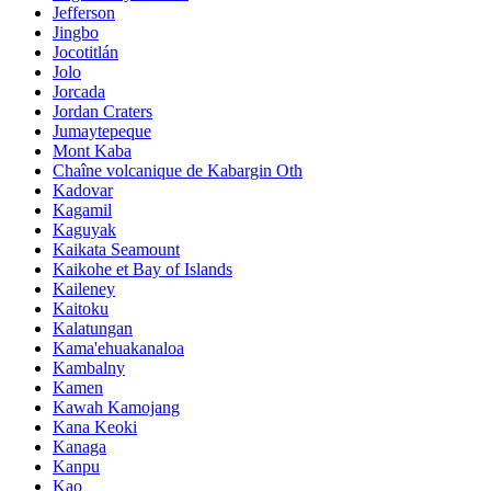
Jefferson
Jingbo
Jocotitlán
Jolo
Jorcada
Jordan Craters
Jumaytepeque
Mont Kaba
Chaîne volcanique de Kabargin Oth
Kadovar
Kagamil
Kaguyak
Kaikata Seamount
Kaikohe et Bay of Islands
Kaileney
Kaitoku
Kalatungan
Kama'ehuakanaloa
Kambalny
Kamen
Kawah Kamojang
Kana Keoki
Kanaga
Kanpu
Kao