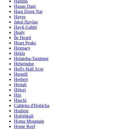
Haruna
Hasan Dagi
Haut Dong Nai
Hayes
Jabal Haylan
Hayli Gubbi
Healy
Île Heard
Heart Peaks
Heimaey
Hekla
Helatoba-Tarutung
Helgrindur
Hell's Half Acre
Hengill
Herbert
Hertali
Hijiori
Hiri
Hiuchi
Caldeira d'Hobicha
Hodson
Hofsjökull
Homa Mountain
Home Reef