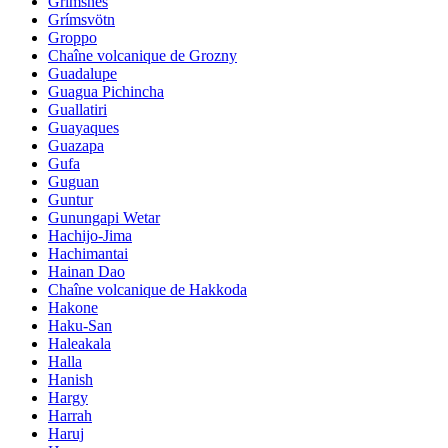
Grimsnes
Grímsvötn
Groppo
Chaîne volcanique de Grozny
Guadalupe
Guagua Pichincha
Guallatiri
Guayaques
Guazapa
Gufa
Guguan
Guntur
Gunungapi Wetar
Hachijo-Jima
Hachimantai
Hainan Dao
Chaîne volcanique de Hakkoda
Hakone
Haku-San
Haleakala
Halla
Hanish
Hargy
Harrah
Haruj