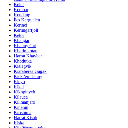
Kelut
Kembar
Kendang
Îles Kerguelen
Kerinci
Kerlingarfjöll
Ketoi
Khangar
Khanuy Gol
Kharimkotan
Harrat Khaybar
Khodutka
Kialagvik
Kiaraberes-Gagak
Kick-'em-Jenny
Kieyo
Kikai
Kikhpinych
Kilauea
Kilimanjaro
Kinenin
Kirishima
Harrat Kishb
Kiska
Kita Yatsuga-take