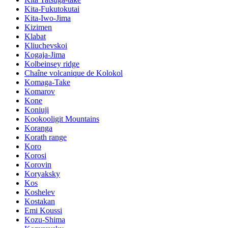
Kita-Fukutokutai
Kita-Iwo-Jima
Kizimen
Klabat
Kliuchevskoi
Kogaja-Jima
Kolbeinsey ridge
Chaîne volcanique de Kolokol
Komaga-Take
Komarov
Kone
Koniuji
Kookooligit Mountains
Koranga
Korath range
Koro
Korosi
Korovin
Koryaksky
Kos
Koshelev
Kostakan
Emi Koussi
Kozu-Shima