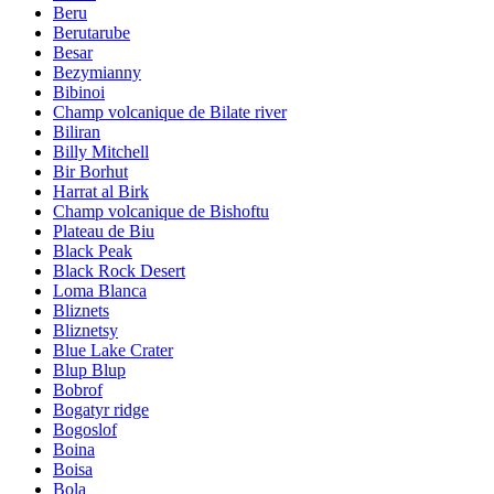
Beru
Berutarube
Besar
Bezymianny
Bibinoi
Champ volcanique de Bilate river
Biliran
Billy Mitchell
Bir Borhut
Harrat al Birk
Champ volcanique de Bishoftu
Plateau de Biu
Black Peak
Black Rock Desert
Loma Blanca
Bliznets
Bliznetsy
Blue Lake Crater
Blup Blup
Bobrof
Bogatyr ridge
Bogoslof
Boina
Boisa
Bola