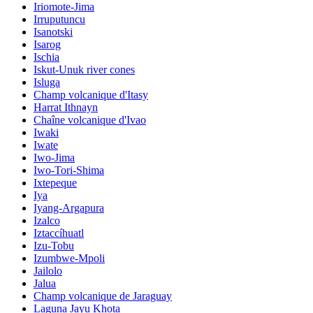
Iriomote-Jima
Irruputuncu
Isanotski
Isarog
Ischia
Iskut-Unuk river cones
Isluga
Champ volcanique d'Itasy
Harrat Ithnayn
Chaîne volcanique d'Ivao
Iwaki
Iwate
Iwo-Jima
Iwo-Tori-Shima
Ixtepeque
Iya
Iyang-Argapura
Izalco
Iztaccíhuatl
Izu-Tobu
Izumbwe-Mpoli
Jailolo
Jalua
Champ volcanique de Jaraguay
Laguna Jayu Khota