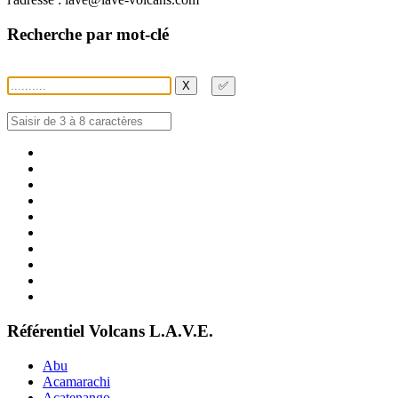
Recherche par mot-clé
X
✅
Référentiel Volcans L.A.V.E.
Abu
Acamarachi
Acatenango