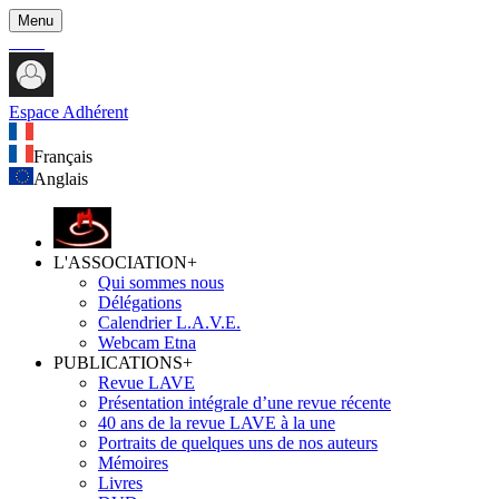
Menu
Espace Adhérent
Français
Anglais
L'ASSOCIATION
+
Qui sommes nous
Délégations
Calendrier L.A.V.E.
Webcam Etna
PUBLICATIONS
+
Revue LAVE
Présentation intégrale d’une revue récente
40 ans de la revue LAVE à la une
Portraits de quelques uns de nos auteurs
Mémoires
Livres