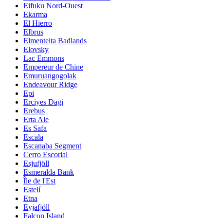
Eifuku Nord-Ouest
Ekarma
El Hierro
Elbrus
Elmenteita Badlands
Elovsky
Lac Emmons
Empereur de Chine
Emuruangogolak
Endeavour Ridge
Epi
Erciyes Dagi
Erebus
Erta Ale
Es Safa
Escala
Escanaba Segment
Cerro Escorial
Esjufjöll
Esmeralda Bank
Île de l'Est
Estelí
Etna
Eyjafjöll
Falcon Island