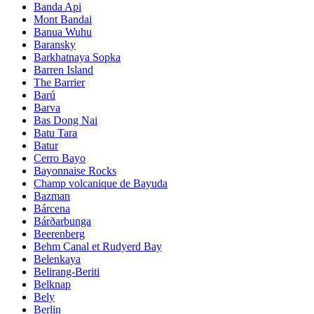
Banda Api
Mont Bandai
Banua Wuhu
Baransky
Barkhatnaya Sopka
Barren Island
The Barrier
Barú
Barva
Bas Dong Nai
Batu Tara
Batur
Cerro Bayo
Bayonnaise Rocks
Champ volcanique de Bayuda
Bazman
Bárcena
Bárðarbunga
Beerenberg
Behm Canal et Rudyerd Bay
Belenkaya
Belirang-Beriti
Belknap
Bely
Berlin