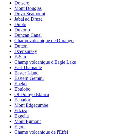
Dotsero
Mont Douglas
Doyo Seamount
Jabal ad Druze
Dubbi
Dukono
Duncan Canal
Champ volcanique de Durango
Dutton
Dzenzursky
E-San
Champ volcanique d'Eagle Lake
East Diamante
Easter Island
Eastern Gemini
Ebeko
Ebulobo
Ol Doinyo Eburru
Ecuador
Mont Edgecumbe
Edziza
Eggella
Mont Egmont
Egon
Champ volcanique de l'Eifel