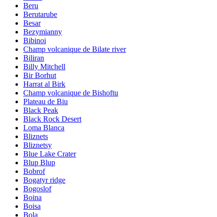
Beru
Berutarube
Besar
Bezymianny
Bibinoi
Champ volcanique de Bilate river
Biliran
Billy Mitchell
Bir Borhut
Harrat al Birk
Champ volcanique de Bishoftu
Plateau de Biu
Black Peak
Black Rock Desert
Loma Blanca
Bliznets
Bliznetsy
Blue Lake Crater
Blup Blup
Bobrof
Bogatyr ridge
Bogoslof
Boina
Boisa
Bola