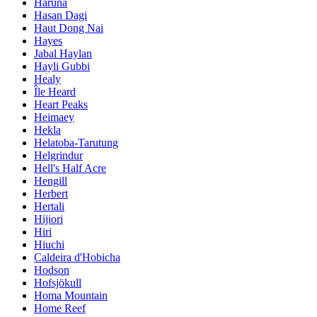
Haruna
Hasan Dagi
Haut Dong Nai
Hayes
Jabal Haylan
Hayli Gubbi
Healy
Île Heard
Heart Peaks
Heimaey
Hekla
Helatoba-Tarutung
Helgrindur
Hell's Half Acre
Hengill
Herbert
Hertali
Hijiori
Hiri
Hiuchi
Caldeira d'Hobicha
Hodson
Hofsjökull
Homa Mountain
Home Reef