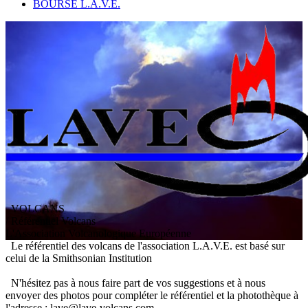
BOURSE L.A.V.E.
VOLCANS
/ Référentiel Volcans
L
'
A
ssociation
V
olcanologique
E
uropéenne
Le référentiel des volcans de l'association L.A.V.E. est basé sur
celui de la Smithsonian Institution
N'hésitez pas à nous faire part de vos suggestions et à nous
envoyer des photos pour compléter le référentiel et la photothèque à
l'adresse : lave@lave-volcans.com