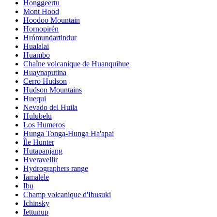
Honggeertu
Mont Hood
Hoodoo Mountain
Hornopirén
Hrómundartindur
Hualalai
Huambo
Chaîne volcanique de Huanquihue
Huaynaputina
Cerro Hudson
Hudson Mountains
Huequi
Nevado del Huila
Hulubelu
Los Humeros
Hunga Tonga-Hunga Ha'apai
Île Hunter
Hutapanjang
Hveravellir
Hydrographers range
Iamalele
Ibu
Champ volcanique d'Ibusuki
Ichinsky
Iettunup