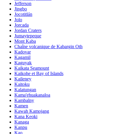
Jefferson
Jingbo
Jocotitlán
Jolo
Jorcada
Jordan Craters
Jumaytepeque
Mont Kaba
Chaîne volcanique de Kabargin Oth
Kadovar
Kagamil
Kaguyak
Kaikata Seamount
Kaikohe et Bay of Islands
Kaileney
Kaitoku
Kalatungan
Kama'ehuakanaloa
Kambalny
Kamen
Kawah Kamojang
Kana Keoki
Kanaga
Kanpu
Kao