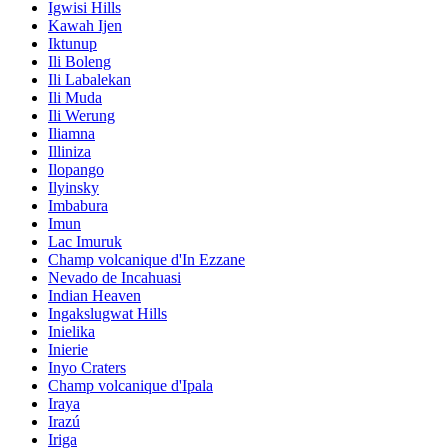
Igwisi Hills
Kawah Ijen
Iktunup
Ili Boleng
Ili Labalekan
Ili Muda
Ili Werung
Iliamna
Illiniza
Ilopango
Ilyinsky
Imbabura
Imun
Lac Imuruk
Champ volcanique d'In Ezzane
Nevado de Incahuasi
Indian Heaven
Ingakslugwat Hills
Inielika
Inierie
Inyo Craters
Champ volcanique d'Ipala
Iraya
Irazú
Iriga