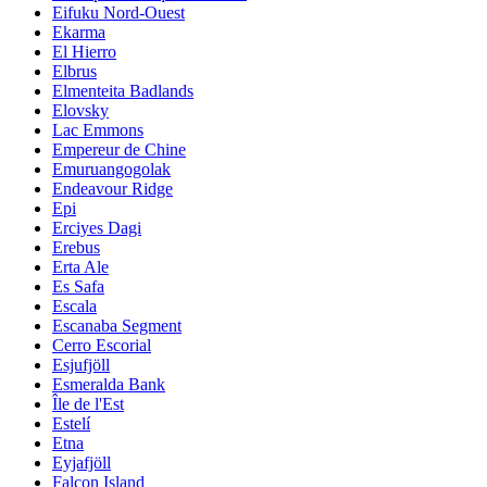
Eifuku Nord-Ouest
Ekarma
El Hierro
Elbrus
Elmenteita Badlands
Elovsky
Lac Emmons
Empereur de Chine
Emuruangogolak
Endeavour Ridge
Epi
Erciyes Dagi
Erebus
Erta Ale
Es Safa
Escala
Escanaba Segment
Cerro Escorial
Esjufjöll
Esmeralda Bank
Île de l'Est
Estelí
Etna
Eyjafjöll
Falcon Island