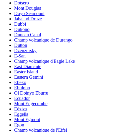
Dotsero
Mont Douglas
Doyo Seamount
Jabal ad Druze
Dubbi
Dukono
Duncan Canal
Champ volcanique de Durango
Dutton
Dzenzursky
E-San
Champ volcanique d'Eagle Lake
East Diamante
Easter Island
Eastern Gemini
Ebeko
Ebulobo
Ol Doinyo Eburru
Ecuador
Mont Edgecumbe
Edziza
Eggella
Mont Egmont
Egon
Champ volcanique de l'Eifel