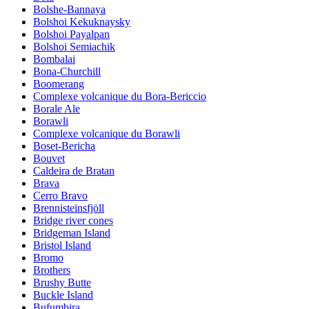
Bolshe-Bannaya
Bolshoi Kekuknaysky
Bolshoi Payalpan
Bolshoi Semiachik
Bombalai
Bona-Churchill
Boomerang
Complexe volcanique du Bora-Bericcio
Borale Ale
Borawli
Complexe volcanique du Borawli
Boset-Bericha
Bouvet
Caldeira de Bratan
Brava
Cerro Bravo
Brennisteinsfjöll
Bridge river cones
Bridgeman Island
Bristol Island
Bromo
Brothers
Brushy Butte
Buckle Island
Bufumbira