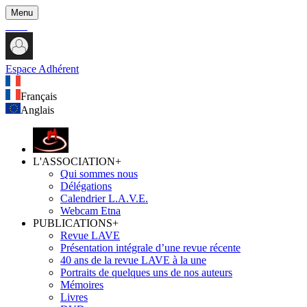
Menu
Espace Adhérent
Français
Anglais
L'ASSOCIATION
+
Qui sommes nous
Délégations
Calendrier L.A.V.E.
Webcam Etna
PUBLICATIONS
+
Revue LAVE
Présentation intégrale d’une revue récente
40 ans de la revue LAVE à la une
Portraits de quelques uns de nos auteurs
Mémoires
Livres