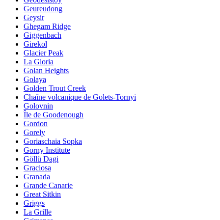
Geureudong
Geysir
Ghegam Ridge
Giggenbach
Girekol
Glacier Peak
La Gloria
Golan Heights
Golaya
Golden Trout Creek
Chaîne volcanique de Golets-Tornyi
Golovnin
Île de Goodenough
Gordon
Gorely
Goriaschaia Sopka
Gorny Institute
Göllü Dagi
Graciosa
Granada
Grande Canarie
Great Sitkin
Griggs
La Grille