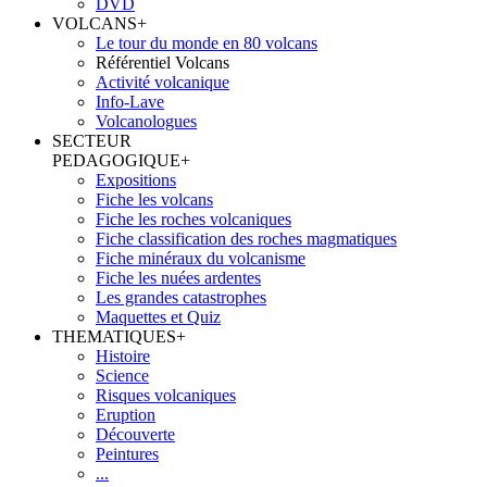
DVD
VOLCANS
+
Le tour du monde en 80 volcans
Référentiel Volcans
Activité volcanique
Info-Lave
Volcanologues
SECTEUR
PEDAGOGIQUE
+
Expositions
Fiche les volcans
Fiche les roches volcaniques
Fiche classification des roches magmatiques
Fiche minéraux du volcanisme
Fiche les nuées ardentes
Les grandes catastrophes
Maquettes et Quiz
THEMATIQUES
+
Histoire
Science
Risques volcaniques
Eruption
Découverte
Peintures
...