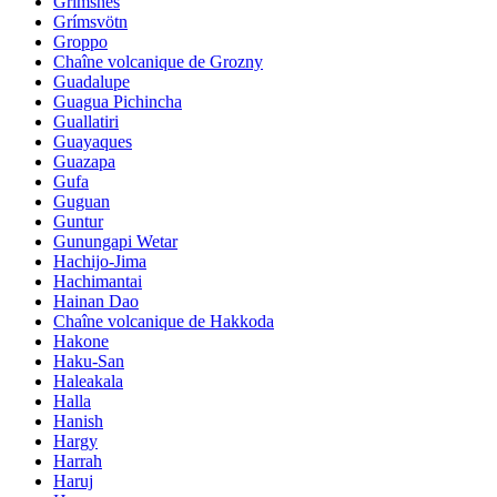
Grimsnes
Grímsvötn
Groppo
Chaîne volcanique de Grozny
Guadalupe
Guagua Pichincha
Guallatiri
Guayaques
Guazapa
Gufa
Guguan
Guntur
Gunungapi Wetar
Hachijo-Jima
Hachimantai
Hainan Dao
Chaîne volcanique de Hakkoda
Hakone
Haku-San
Haleakala
Halla
Hanish
Hargy
Harrah
Haruj