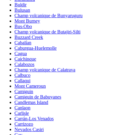
Buldir
Bulusan
Champ volcanique de Bunyaruguru
Mont Burney
Bus-Obo
Champ volcanique de Butajiri-Silti
Buzzard Creek
Cabalían
Caburgua-Huelemolle
Cagua
Caichinque
Calabozos
Champ volcanique de Calatrava
Calbuco
Callaqui
Mont Cameroun
Camiguin
Camiguin de Babuyanes
Candlemas Island
Canlaon
Carlisle
Carrán-Los Venados
Carrizozo
Nevados Casiri
Cay