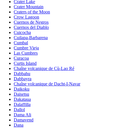
Crater Lake
Crater Mountain
Craters of the Moon
Crow Lagoon
Cuernos de Negros
Cuernos del Diablo
Cuicocha
Cuilapa-Barbarena
Cumbal
Cumbre Vieja
Las Cumbres
Curacoa
Curtis Island
Chaîne volcanique de Cù-Lao Ré
Dabbahu
Dabbayra
Chaîne volcanique de Dacht-I-Navar
Daikoku
Daisetsu
Dakataua
Dalaffilla
Dallol
Dama Ali
Damavend
Dana