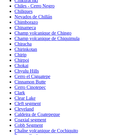
Chikurachki
Chiles - Cerro Negro
Chiliques
Nevados de Chillán
Chimborazo
Chinameca
Champ volcanique de Chingo
Champ volcanique de Chiquimula
Chiracha
Chirinkotan
Chirip
Chirpoi
Chokai
Chyulu Hills
Cerro el Ciguatepe
Cinnamon Butte
Cerro Cinotepec
Clark
Clear Lake
Cleft segment
Cleveland
Caldeira de Coatepeque
Coaxial segment
Cobb Segment
Chaîne volcanique de Cochiquito