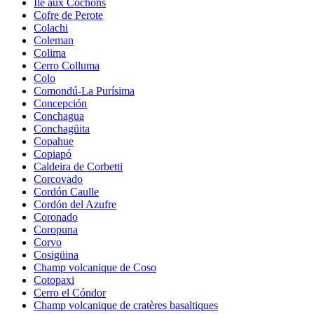
Île aux Cochons
Cofre de Perote
Colachi
Coleman
Colima
Cerro Colluma
Colo
Comondú-La Purísima
Concepción
Conchagua
Conchagüita
Copahue
Copiapó
Caldeira de Corbetti
Corcovado
Cordón Caulle
Cordón del Azufre
Coronado
Coropuna
Corvo
Cosigüina
Champ volcanique de Coso
Cotopaxi
Cerro el Cóndor
Champ volcanique de cratères basaltiques