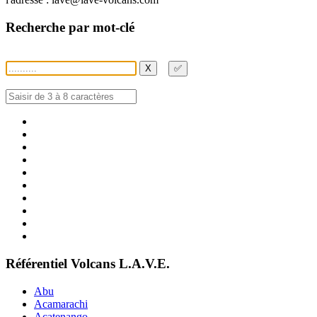
Recherche par mot-clé
X
✅
Référentiel Volcans L.A.V.E.
Abu
Acamarachi
Acatenango