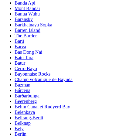
Banda Api
Mont Bandai
Banua Wuhu
Baransky
Barkhatnaya Sopka
Barren Island
The Barrier
Barú
Barva
Bas Dong Nai
Batu Tara
Batur
Cerro Bayo
Bayonnaise Rocks
Champ volcanique de Bayuda
Bazman
Bárcena
Bárðarbunga
Beerenberg
Behm Canal et Rudyerd Bay
Belenkaya
Belirang-Beriti
Belknap
Bely
Berlin