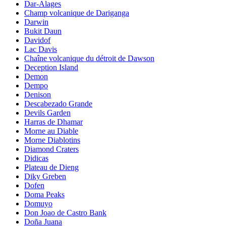
Dar-Alages
Champ volcanique de Dariganga
Darwin
Bukit Daun
Davidof
Lac Davis
Chaîne volcanique du détroit de Dawson
Deception Island
Demon
Dempo
Denison
Descabezado Grande
Devils Garden
Harras de Dhamar
Morne au Diable
Morne Diablotins
Diamond Craters
Didicas
Plateau de Dieng
Diky Greben
Dofen
Doma Peaks
Domuyo
Don Joao de Castro Bank
Doña Juana