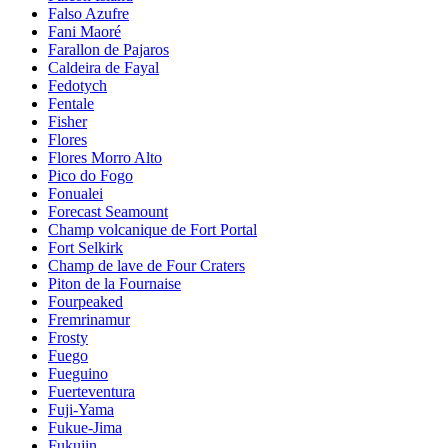
Falso Azufre
Fani Maoré
Farallon de Pajaros
Caldeira de Fayal
Fedotych
Fentale
Fisher
Flores
Flores Morro Alto
Pico do Fogo
Fonualei
Forecast Seamount
Champ volcanique de Fort Portal
Fort Selkirk
Champ de lave de Four Craters
Piton de la Fournaise
Fourpeaked
Fremrinamur
Frosty
Fuego
Fueguino
Fuerteventura
Fuji-Yama
Fukue-Jima
Fukujin