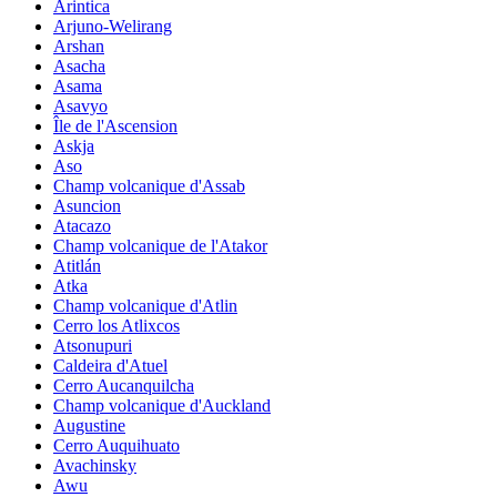
Arintica
Arjuno-Welirang
Arshan
Asacha
Asama
Asavyo
Île de l'Ascension
Askja
Aso
Champ volcanique d'Assab
Asuncion
Atacazo
Champ volcanique de l'Atakor
Atitlán
Atka
Champ volcanique d'Atlin
Cerro los Atlixcos
Atsonupuri
Caldeira d'Atuel
Cerro Aucanquilcha
Champ volcanique d'Auckland
Augustine
Cerro Auquihuato
Avachinsky
Awu