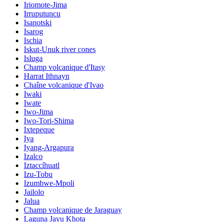
Iriomote-Jima
Irruputuncu
Isanotski
Isarog
Ischia
Iskut-Unuk river cones
Isluga
Champ volcanique d'Itasy
Harrat Ithnayn
Chaîne volcanique d'Ivao
Iwaki
Iwate
Iwo-Jima
Iwo-Tori-Shima
Ixtepeque
Iya
Iyang-Argapura
Izalco
Iztaccíhuatl
Izu-Tobu
Izumbwe-Mpoli
Jailolo
Jalua
Champ volcanique de Jaraguay
Laguna Jayu Khota