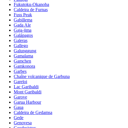
Fukutoku-Okanoba
Caldeira de Furnas
Fuss Peak
Gabillema
Gada Ale
Gaja-jima
Galápagos
Galeras
Gallego
Galunggung
Gamalama
Gamchen
Gamkonora
Garbes
Chaîne volcanique de Garbuna
Gareloi
Lac Garibaldi
Mont Garibaldi
Garove
Garua Harbour
Gaua
Caldeira de Gedamsa
Gede
Genovesa
Geodesistoy