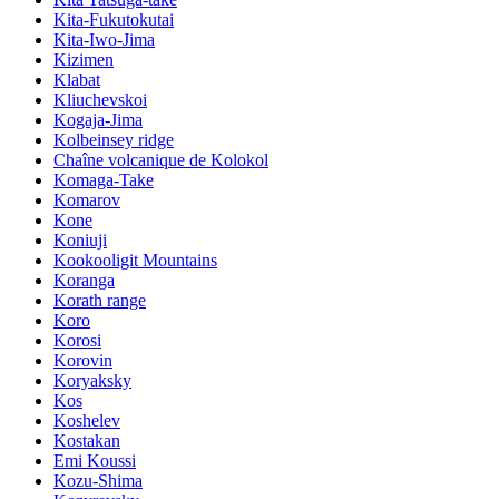
Kita-Fukutokutai
Kita-Iwo-Jima
Kizimen
Klabat
Kliuchevskoi
Kogaja-Jima
Kolbeinsey ridge
Chaîne volcanique de Kolokol
Komaga-Take
Komarov
Kone
Koniuji
Kookooligit Mountains
Koranga
Korath range
Koro
Korosi
Korovin
Koryaksky
Kos
Koshelev
Kostakan
Emi Koussi
Kozu-Shima