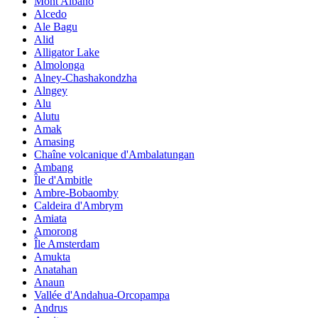
Mont Albano
Alcedo
Ale Bagu
Alid
Alligator Lake
Almolonga
Alney-Chashakondzha
Alngey
Alu
Alutu
Amak
Amasing
Chaîne volcanique d'Ambalatungan
Ambang
Île d'Ambitle
Ambre-Bobaomby
Caldeira d'Ambrym
Amiata
Amorong
Île Amsterdam
Amukta
Anatahan
Anaun
Vallée d'Andahua-Orcopampa
Andrus