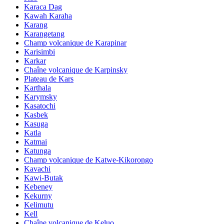
Karaca Dag
Kawah Karaha
Karang
Karangetang
Champ volcanique de Karapinar
Karisimbi
Karkar
Chaîne volcanique de Karpinsky
Plateau de Kars
Karthala
Karymsky
Kasatochi
Kasbek
Kasuga
Katla
Katmai
Katunga
Champ volcanique de Katwe-Kikorongo
Kavachi
Kawi-Butak
Kebeney
Kekurny
Kelimutu
Kell
Chaîne volcanique de Keluo