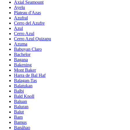
Axial Seamount
Ayelu
Plateau d'Azas
Azufral
Cerro del Azufre
Azul
Cerro Azul
Cerro Azul Quizapu
Azuma
Babuyan Claro
Bachelor
Bagana
Bakening
Mont Baker
Harra de Bal Haf
Balagan-Tas
Balatukan
Balbi
Bald Knoll
Baluan
Baluran
Balut
Bam
Bamus
Banáhao