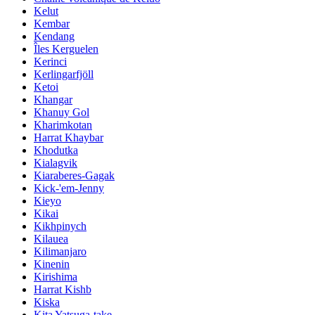
Kelut
Kembar
Kendang
Îles Kerguelen
Kerinci
Kerlingarfjöll
Ketoi
Khangar
Khanuy Gol
Kharimkotan
Harrat Khaybar
Khodutka
Kialagvik
Kiaraberes-Gagak
Kick-'em-Jenny
Kieyo
Kikai
Kikhpinych
Kilauea
Kilimanjaro
Kinenin
Kirishima
Harrat Kishb
Kiska
Kita Yatsuga-take