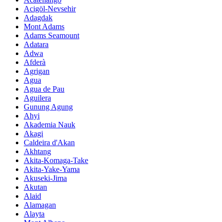
Acigöl-Nevsehir
Adagdak
Mont Adams
Adams Seamount
Adatara
Adwa
Afderà
Agrigan
Agua
Agua de Pau
Aguilera
Gunung Agung
Ahyi
Akademia Nauk
Akagi
Caldeira d'Akan
Akhtang
Akita-Komaga-Take
Akita-Yake-Yama
Akuseki-Jima
Akutan
Alaid
Alamagan
Alayta