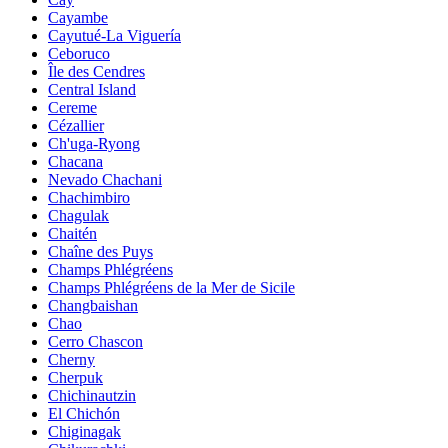
Cayambe
Cayutué-La Viguería
Ceboruco
Île des Cendres
Central Island
Cereme
Cézallier
Ch'uga-Ryong
Chacana
Nevado Chachani
Chachimbiro
Chagulak
Chaitén
Chaîne des Puys
Champs Phlégréens
Champs Phlégréens de la Mer de Sicile
Changbaishan
Chao
Cerro Chascon
Cherny
Cherpuk
Chichinautzin
El Chichón
Chiginagak