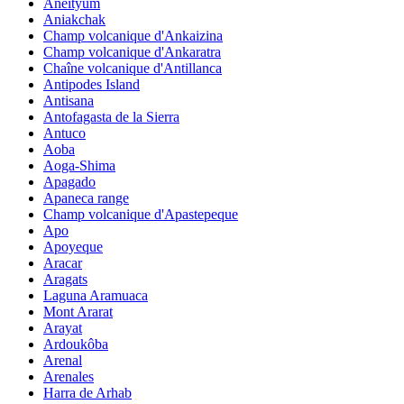
Aneityum
Aniakchak
Champ volcanique d'Ankaizina
Champ volcanique d'Ankaratra
Chaîne volcanique d'Antillanca
Antipodes Island
Antisana
Antofagasta de la Sierra
Antuco
Aoba
Aoga-Shima
Apagado
Apaneca range
Champ volcanique d'Apastepeque
Apo
Apoyeque
Aracar
Aragats
Laguna Aramuaca
Mont Ararat
Arayat
Ardoukôba
Arenal
Arenales
Harra de Arhab