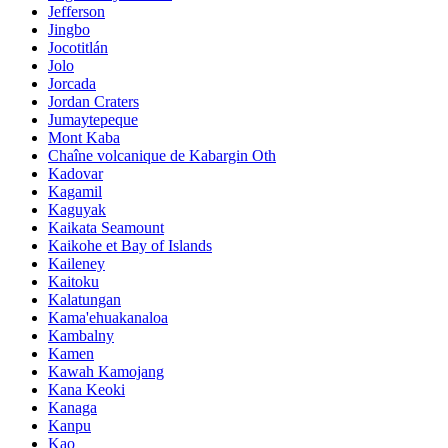
Jefferson
Jingbo
Jocotitlán
Jolo
Jorcada
Jordan Craters
Jumaytepeque
Mont Kaba
Chaîne volcanique de Kabargin Oth
Kadovar
Kagamil
Kaguyak
Kaikata Seamount
Kaikohe et Bay of Islands
Kaileney
Kaitoku
Kalatungan
Kama'ehuakanaloa
Kambalny
Kamen
Kawah Kamojang
Kana Keoki
Kanaga
Kanpu
Kao