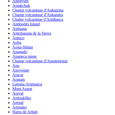
Aneityum
Aniakchak
Champ volcanique d'Ankaizina
Champ volcanique d'Ankaratra
Chaîne volcanique d'Antillanca
Antipodes Island
Antisana
Antofagasta de la Sierra
Antuco
Aoba
Aoga-Shima
Apagado
Apaneca range
Champ volcanique d'Apastepeque
Apo
Apoyeque
Aracar
Aragats
Laguna Aramuaca
Mont Ararat
Arayat
Ardoukôba
Arenal
Arenales
Harra de Arhab