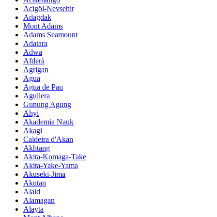
Acigöl-Nevsehir
Adagdak
Mont Adams
Adams Seamount
Adatara
Adwa
Afderà
Agrigan
Agua
Agua de Pau
Aguilera
Gunung Agung
Ahyi
Akademia Nauk
Akagi
Caldeira d'Akan
Akhtang
Akita-Komaga-Take
Akita-Yake-Yama
Akuseki-Jima
Akutan
Alaid
Alamagan
Alayta