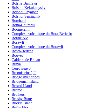
Bolshe-Bannaya
Bolshoi Kekuknaysky
Bolshoi Payalpan
Bolshoi Semiachik
Bombalai
Bona-Churchill
Boomerang
Complexe volcanique du Bora-Bericcio
Borale Ale
Borawli
Complexe volcanique du Borawli
Boset-Bericha
Bouvet
Caldeira de Bratan
Brava
Cerro Bravo
Brennisteinsfjöll
Bridge river cones
Bridgeman Island
Bristol Island
Bromo
Brothers
Brushy Butte
Buckle Island
Bufumbira