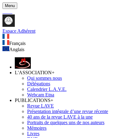
Menu
Espace Adhérent
Français
Anglais
L'ASSOCIATION
+
Qui sommes nous
Délégations
Calendrier L.A.V.E.
Webcam Etna
PUBLICATIONS
+
Revue LAVE
Présentation intégrale d’une revue récente
40 ans de la revue LAVE à la une
Portraits de quelques uns de nos auteurs
Mémoires
Livres