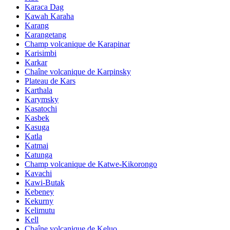
Karaca Dag
Kawah Karaha
Karang
Karangetang
Champ volcanique de Karapinar
Karisimbi
Karkar
Chaîne volcanique de Karpinsky
Plateau de Kars
Karthala
Karymsky
Kasatochi
Kasbek
Kasuga
Katla
Katmai
Katunga
Champ volcanique de Katwe-Kikorongo
Kavachi
Kawi-Butak
Kebeney
Kekurny
Kelimutu
Kell
Chaîne volcanique de Keluo