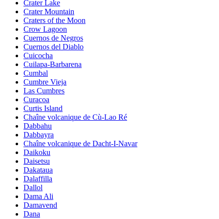
Crater Lake
Crater Mountain
Craters of the Moon
Crow Lagoon
Cuernos de Negros
Cuernos del Diablo
Cuicocha
Cuilapa-Barbarena
Cumbal
Cumbre Vieja
Las Cumbres
Curacoa
Curtis Island
Chaîne volcanique de Cù-Lao Ré
Dabbahu
Dabbayra
Chaîne volcanique de Dacht-I-Navar
Daikoku
Daisetsu
Dakataua
Dalaffilla
Dallol
Dama Ali
Damavend
Dana