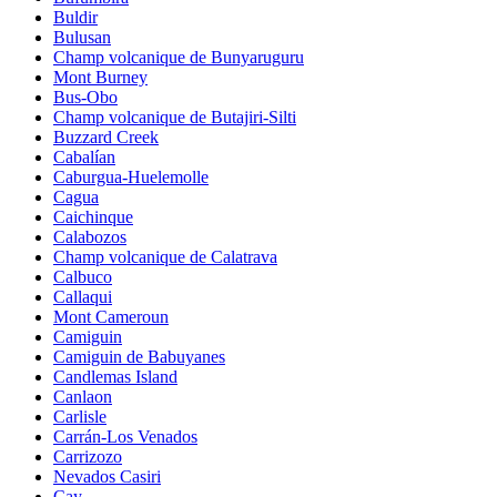
Buldir
Bulusan
Champ volcanique de Bunyaruguru
Mont Burney
Bus-Obo
Champ volcanique de Butajiri-Silti
Buzzard Creek
Cabalían
Caburgua-Huelemolle
Cagua
Caichinque
Calabozos
Champ volcanique de Calatrava
Calbuco
Callaqui
Mont Cameroun
Camiguin
Camiguin de Babuyanes
Candlemas Island
Canlaon
Carlisle
Carrán-Los Venados
Carrizozo
Nevados Casiri
Cay