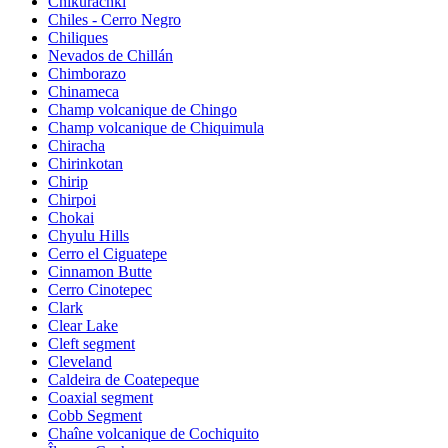
Chikurachki
Chiles - Cerro Negro
Chiliques
Nevados de Chillán
Chimborazo
Chinameca
Champ volcanique de Chingo
Champ volcanique de Chiquimula
Chiracha
Chirinkotan
Chirip
Chirpoi
Chokai
Chyulu Hills
Cerro el Ciguatepe
Cinnamon Butte
Cerro Cinotepec
Clark
Clear Lake
Cleft segment
Cleveland
Caldeira de Coatepeque
Coaxial segment
Cobb Segment
Chaîne volcanique de Cochiquito