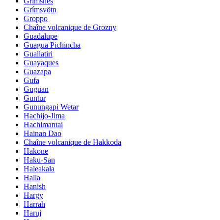
Grimsnes
Grímsvötn
Groppo
Chaîne volcanique de Grozny
Guadalupe
Guagua Pichincha
Guallatiri
Guayaques
Guazapa
Gufa
Guguan
Guntur
Gunungapi Wetar
Hachijo-Jima
Hachimantai
Hainan Dao
Chaîne volcanique de Hakkoda
Hakone
Haku-San
Haleakala
Halla
Hanish
Hargy
Harrah
Haruj