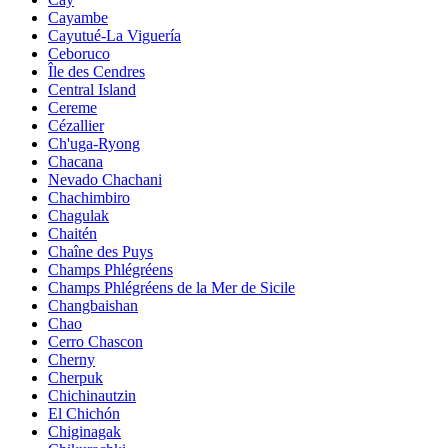
Cayambe
Cayutué-La Viguería
Ceboruco
Île des Cendres
Central Island
Cereme
Cézallier
Ch'uga-Ryong
Chacana
Nevado Chachani
Chachimbiro
Chagulak
Chaitén
Chaîne des Puys
Champs Phlégréens
Champs Phlégréens de la Mer de Sicile
Changbaishan
Chao
Cerro Chascon
Cherny
Cherpuk
Chichinautzin
El Chichón
Chiginagak