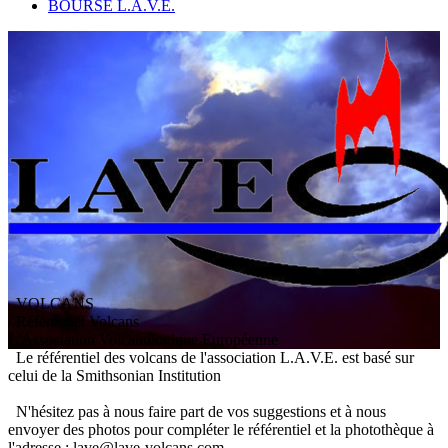
BOURSE L.A.V.E.
VOLCANS
/ Référentiel Volcans
L
'
A
ssociation
V
olcanologique
E
uropéenne
Le référentiel des volcans de l'association L.A.V.E. est basé sur
celui de la Smithsonian Institution
N'hésitez pas à nous faire part de vos suggestions et à nous
envoyer des photos pour compléter le référentiel et la photothèque à
l'adresse : lave@lave-volcans.com