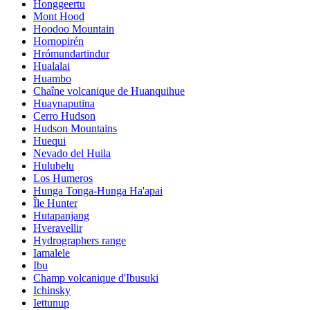
Honggeertu
Mont Hood
Hoodoo Mountain
Hornopirén
Hrómundartindur
Hualalai
Huambo
Chaîne volcanique de Huanquihue
Huaynaputina
Cerro Hudson
Hudson Mountains
Huequi
Nevado del Huila
Hulubelu
Los Humeros
Hunga Tonga-Hunga Ha'apai
Île Hunter
Hutapanjang
Hveravellir
Hydrographers range
Iamalele
Ibu
Champ volcanique d'Ibusuki
Ichinsky
Iettunup