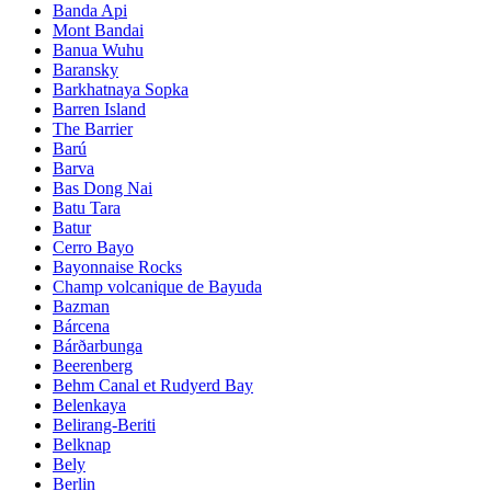
Banda Api
Mont Bandai
Banua Wuhu
Baransky
Barkhatnaya Sopka
Barren Island
The Barrier
Barú
Barva
Bas Dong Nai
Batu Tara
Batur
Cerro Bayo
Bayonnaise Rocks
Champ volcanique de Bayuda
Bazman
Bárcena
Bárðarbunga
Beerenberg
Behm Canal et Rudyerd Bay
Belenkaya
Belirang-Beriti
Belknap
Bely
Berlin