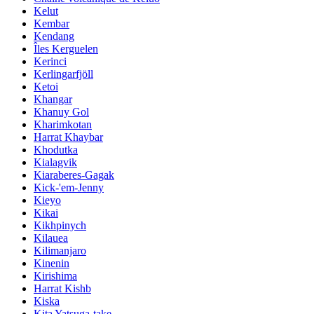
Kelut
Kembar
Kendang
Îles Kerguelen
Kerinci
Kerlingarfjöll
Ketoi
Khangar
Khanuy Gol
Kharimkotan
Harrat Khaybar
Khodutka
Kialagvik
Kiaraberes-Gagak
Kick-'em-Jenny
Kieyo
Kikai
Kikhpinych
Kilauea
Kilimanjaro
Kinenin
Kirishima
Harrat Kishb
Kiska
Kita Yatsuga-take