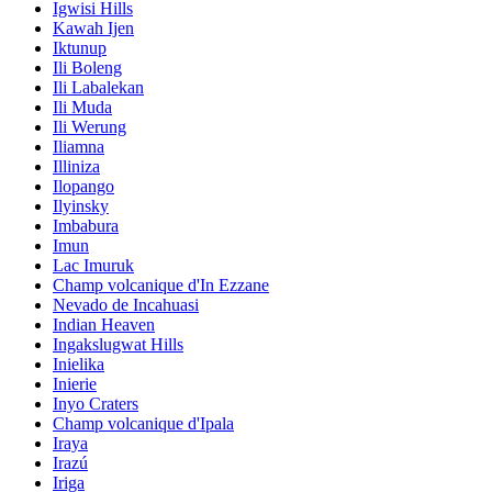
Igwisi Hills
Kawah Ijen
Iktunup
Ili Boleng
Ili Labalekan
Ili Muda
Ili Werung
Iliamna
Illiniza
Ilopango
Ilyinsky
Imbabura
Imun
Lac Imuruk
Champ volcanique d'In Ezzane
Nevado de Incahuasi
Indian Heaven
Ingakslugwat Hills
Inielika
Inierie
Inyo Craters
Champ volcanique d'Ipala
Iraya
Irazú
Iriga