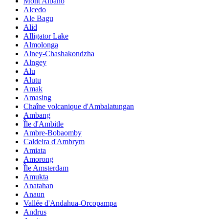
Mont Albano
Alcedo
Ale Bagu
Alid
Alligator Lake
Almolonga
Alney-Chashakondzha
Alngey
Alu
Alutu
Amak
Amasing
Chaîne volcanique d'Ambalatungan
Ambang
Île d'Ambitle
Ambre-Bobaomby
Caldeira d'Ambrym
Amiata
Amorong
Île Amsterdam
Amukta
Anatahan
Anaun
Vallée d'Andahua-Orcopampa
Andrus