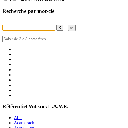
Recherche par mot-clé
X
✅
Référentiel Volcans L.A.V.E.
Abu
Acamarachi
Acatenango