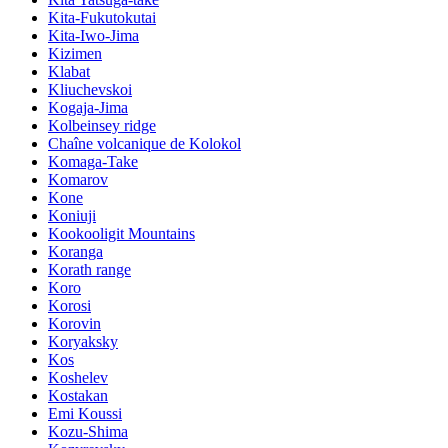
Kita-Fukutokutai
Kita-Iwo-Jima
Kizimen
Klabat
Kliuchevskoi
Kogaja-Jima
Kolbeinsey ridge
Chaîne volcanique de Kolokol
Komaga-Take
Komarov
Kone
Koniuji
Kookooligit Mountains
Koranga
Korath range
Koro
Korosi
Korovin
Koryaksky
Kos
Koshelev
Kostakan
Emi Koussi
Kozu-Shima