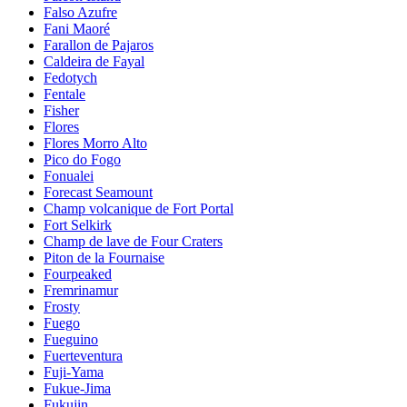
Falso Azufre
Fani Maoré
Farallon de Pajaros
Caldeira de Fayal
Fedotych
Fentale
Fisher
Flores
Flores Morro Alto
Pico do Fogo
Fonualei
Forecast Seamount
Champ volcanique de Fort Portal
Fort Selkirk
Champ de lave de Four Craters
Piton de la Fournaise
Fourpeaked
Fremrinamur
Frosty
Fuego
Fueguino
Fuerteventura
Fuji-Yama
Fukue-Jima
Fukujin