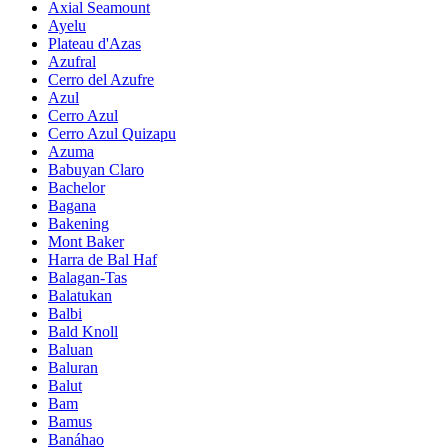
Axial Seamount
Ayelu
Plateau d'Azas
Azufral
Cerro del Azufre
Azul
Cerro Azul
Cerro Azul Quizapu
Azuma
Babuyan Claro
Bachelor
Bagana
Bakening
Mont Baker
Harra de Bal Haf
Balagan-Tas
Balatukan
Balbi
Bald Knoll
Baluan
Baluran
Balut
Bam
Bamus
Banáhao