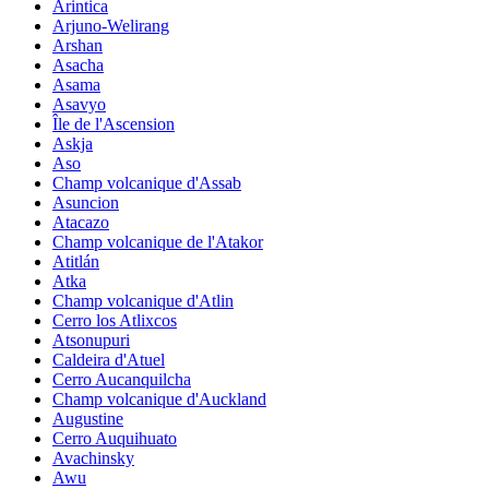
Arintica
Arjuno-Welirang
Arshan
Asacha
Asama
Asavyo
Île de l'Ascension
Askja
Aso
Champ volcanique d'Assab
Asuncion
Atacazo
Champ volcanique de l'Atakor
Atitlán
Atka
Champ volcanique d'Atlin
Cerro los Atlixcos
Atsonupuri
Caldeira d'Atuel
Cerro Aucanquilcha
Champ volcanique d'Auckland
Augustine
Cerro Auquihuato
Avachinsky
Awu