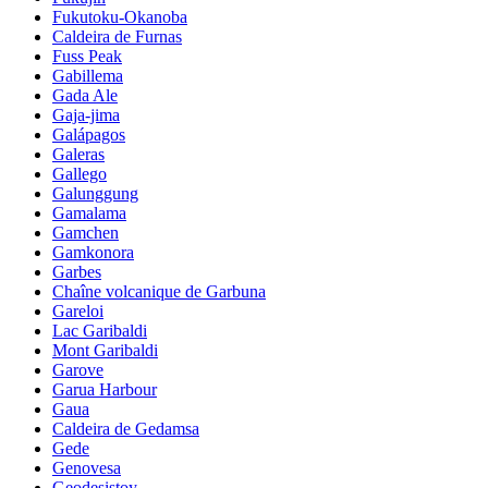
Fukutoku-Okanoba
Caldeira de Furnas
Fuss Peak
Gabillema
Gada Ale
Gaja-jima
Galápagos
Galeras
Gallego
Galunggung
Gamalama
Gamchen
Gamkonora
Garbes
Chaîne volcanique de Garbuna
Gareloi
Lac Garibaldi
Mont Garibaldi
Garove
Garua Harbour
Gaua
Caldeira de Gedamsa
Gede
Genovesa
Geodesistoy