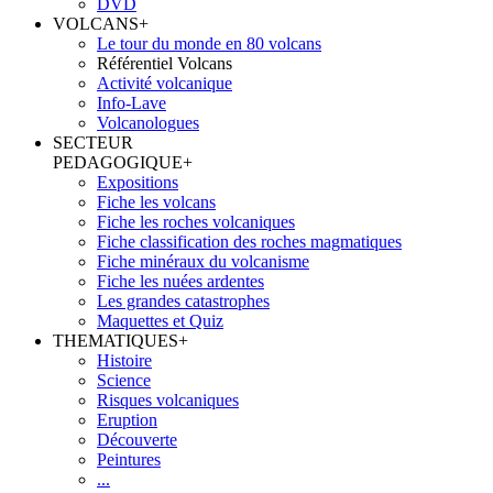
DVD
VOLCANS
+
Le tour du monde en 80 volcans
Référentiel Volcans
Activité volcanique
Info-Lave
Volcanologues
SECTEUR
PEDAGOGIQUE
+
Expositions
Fiche les volcans
Fiche les roches volcaniques
Fiche classification des roches magmatiques
Fiche minéraux du volcanisme
Fiche les nuées ardentes
Les grandes catastrophes
Maquettes et Quiz
THEMATIQUES
+
Histoire
Science
Risques volcaniques
Eruption
Découverte
Peintures
...