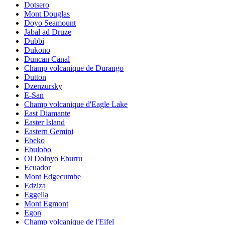
Dotsero
Mont Douglas
Doyo Seamount
Jabal ad Druze
Dubbi
Dukono
Duncan Canal
Champ volcanique de Durango
Dutton
Dzenzursky
E-San
Champ volcanique d'Eagle Lake
East Diamante
Easter Island
Eastern Gemini
Ebeko
Ebulobo
Ol Doinyo Eburru
Ecuador
Mont Edgecumbe
Edziza
Eggella
Mont Egmont
Egon
Champ volcanique de l'Eifel