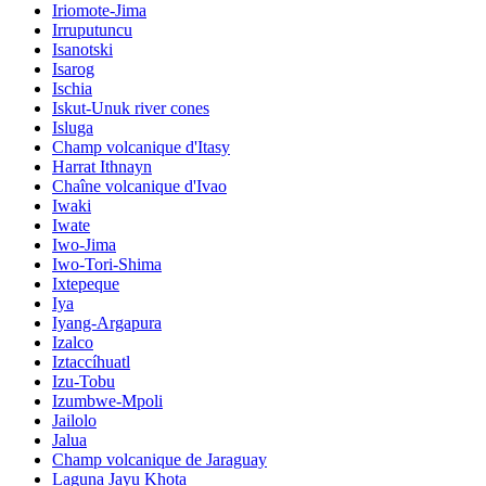
Iriomote-Jima
Irruputuncu
Isanotski
Isarog
Ischia
Iskut-Unuk river cones
Isluga
Champ volcanique d'Itasy
Harrat Ithnayn
Chaîne volcanique d'Ivao
Iwaki
Iwate
Iwo-Jima
Iwo-Tori-Shima
Ixtepeque
Iya
Iyang-Argapura
Izalco
Iztaccíhuatl
Izu-Tobu
Izumbwe-Mpoli
Jailolo
Jalua
Champ volcanique de Jaraguay
Laguna Jayu Khota