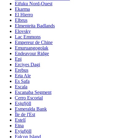
Eifuku Nord-Ouest
Ekarma
El Hierro
Elbrus
Elmenteita Badlands
Elovsky
Lac Emmons
Empereur de Chine
Emuruangogolak
Endeavour Ridge
Epi
Erciyes Dagi
Erebus
Erta Ale
Es Safa
Escala
Escanaba Segment
Cerro Escorial
Esjufjöll
Esmeralda Bank
Île de l'Est
Estelí
Etna
Eyjafjöll
Falcon Island