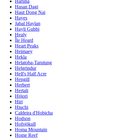
Haruna
Hasan Dagi
Haut Dong Nai
Hayes
Jabal Haylan
Hayli Gubbi
Healy
Île Heard
Heart Peaks
Heimaey
Hekla
Helatoba-Tarutung
Helgrindur
Hell's Half Acre
Hengill
Herbert
Hertali
Hijiori
Hiri
Hiuchi
Caldeira d'Hobicha
Hodson
Hofsjökull
Homa Mountain
Home Reef