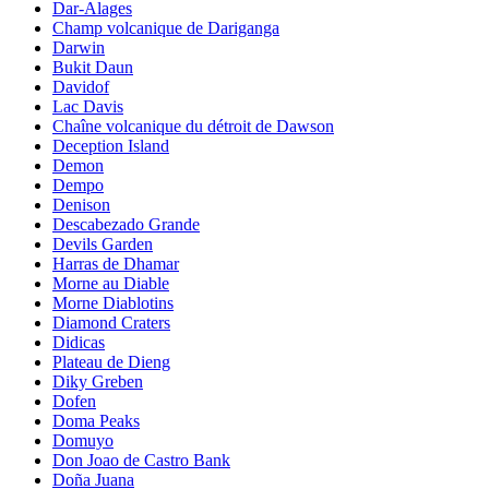
Dar-Alages
Champ volcanique de Dariganga
Darwin
Bukit Daun
Davidof
Lac Davis
Chaîne volcanique du détroit de Dawson
Deception Island
Demon
Dempo
Denison
Descabezado Grande
Devils Garden
Harras de Dhamar
Morne au Diable
Morne Diablotins
Diamond Craters
Didicas
Plateau de Dieng
Diky Greben
Dofen
Doma Peaks
Domuyo
Don Joao de Castro Bank
Doña Juana