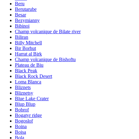
Beru
Berutarube
Besar
Bezymianny
Bibinoi
Champ volcanique de Bilate river
Biliran
Billy Mitchell
Bir Borhut
Harrat al Birk
Champ volcanique de Bishoftu
Plateau de Biu
Black Peak
Black Rock Desert
Loma Blanca
Bliznets
Bliznetsy
Blue Lake Crater
Blup Blup
Bobrof
Bogatyr ridge
Bogoslof
Boina
Boisa
Bola