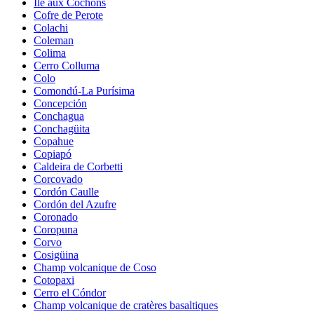
Île aux Cochons
Cofre de Perote
Colachi
Coleman
Colima
Cerro Colluma
Colo
Comondú-La Purísima
Concepción
Conchagua
Conchagüita
Copahue
Copiapó
Caldeira de Corbetti
Corcovado
Cordón Caulle
Cordón del Azufre
Coronado
Coropuna
Corvo
Cosigüina
Champ volcanique de Coso
Cotopaxi
Cerro el Cóndor
Champ volcanique de cratères basaltiques