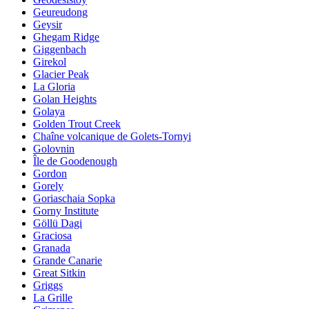
Geureudong
Geysir
Ghegam Ridge
Giggenbach
Girekol
Glacier Peak
La Gloria
Golan Heights
Golaya
Golden Trout Creek
Chaîne volcanique de Golets-Tornyi
Golovnin
Île de Goodenough
Gordon
Gorely
Goriaschaia Sopka
Gorny Institute
Göllü Dagi
Graciosa
Granada
Grande Canarie
Great Sitkin
Griggs
La Grille