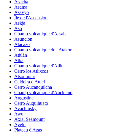
Asacha
Asama
Asavyo
Île de l'Ascension
Askja
Aso
Champ volcanique d'Assab
Asuncion
Atacazo
Champ volcanique de l'Atakor
Atitlán
Atka
Champ volcanique d'Atlin
Cerro los Atlixcos
Atsonupuri
Caldeira d'Atuel
Cerro Aucanquilcha
Champ volcanique d'Auckland
Augustine
Cerro Auquihuato
Avachinsky
Awu
Axial Seamount
Ayelu
Plateau d'Azas