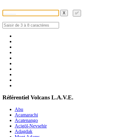
X
✅
Référentiel Volcans L.A.V.E.
Abu
Acamarachi
Acatenango
Acigöl-Nevsehir
Adagdak
Mont Adams