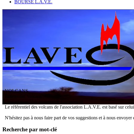
BOURSE L.A.V.E.
VOLCANS
/ Référentiel Volcans
L
'
A
ssociation
V
olcanologique
E
uropéenne
Le référentiel des volcans de l'association L.A.V.E. est basé sur celu
N'hésitez pas à nous faire part de vos suggestions et à nous envoyer 
Recherche par mot-clé