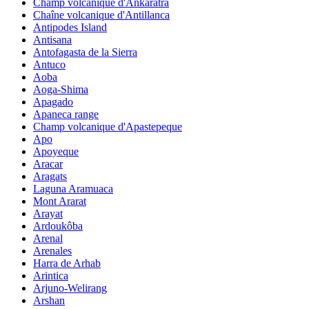
Champ volcanique d'Ankaratra
Chaîne volcanique d'Antillanca
Antipodes Island
Antisana
Antofagasta de la Sierra
Antuco
Aoba
Aoga-Shima
Apagado
Apaneca range
Champ volcanique d'Apastepeque
Apo
Apoyeque
Aracar
Aragats
Laguna Aramuaca
Mont Ararat
Arayat
Ardoukôba
Arenal
Arenales
Harra de Arhab
Arintica
Arjuno-Welirang
Arshan