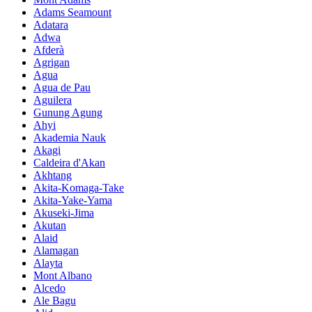
Adams Seamount
Adatara
Adwa
Afderà
Agrigan
Agua
Agua de Pau
Aguilera
Gunung Agung
Ahyi
Akademia Nauk
Akagi
Caldeira d'Akan
Akhtang
Akita-Komaga-Take
Akita-Yake-Yama
Akuseki-Jima
Akutan
Alaid
Alamagan
Alayta
Mont Albano
Alcedo
Ale Bagu