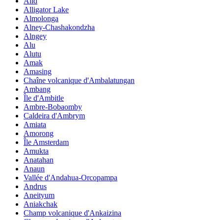
Alid
Alligator Lake
Almolonga
Alney-Chashakondzha
Alngey
Alu
Alutu
Amak
Amasing
Chaîne volcanique d'Ambalatungan
Ambang
Île d'Ambitle
Ambre-Bobaomby
Caldeira d'Ambrym
Amiata
Amorong
Île Amsterdam
Amukta
Anatahan
Anaun
Vallée d'Andahua-Orcopampa
Andrus
Aneityum
Aniakchak
Champ volcanique d'Ankaizina