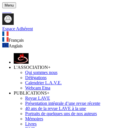
Menu
Espace Adhérent
Français
Anglais
L'ASSOCIATION
+
Qui sommes nous
Délégations
Calendrier L.A.V.E.
Webcam Etna
PUBLICATIONS
+
Revue LAVE
Présentation intégrale d’une revue récente
40 ans de la revue LAVE à la une
Portraits de quelques uns de nos auteurs
Mémoires
Livres