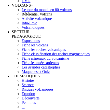
DVD
VOLCANS
+
Le tour du monde en 80 volcans
Référentiel Volcans
Activité volcanique
Info-Lave
Volcanologues
SECTEUR
PEDAGOGIQUE
+
Expositions
Fiche les volcans
Fiche les roches volcaniques
Fiche classification des roches magmatiques
Fiche minéraux du volcanisme
Fiche les nuées ardentes
Les grandes catastrophes
Maquettes et Quiz
THEMATIQUES
+
Histoire
Science
Risques volcaniques
Eruption
Découverte
Peintures
...