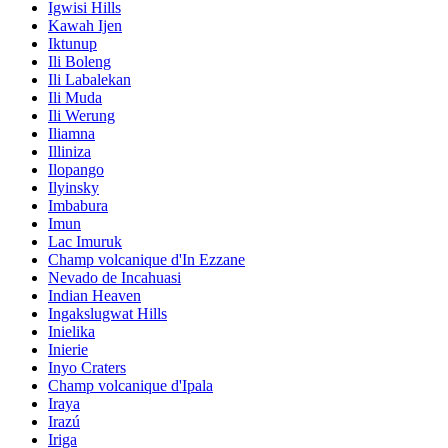
Igwisi Hills
Kawah Ijen
Iktunup
Ili Boleng
Ili Labalekan
Ili Muda
Ili Werung
Iliamna
Illiniza
Ilopango
Ilyinsky
Imbabura
Imun
Lac Imuruk
Champ volcanique d'In Ezzane
Nevado de Incahuasi
Indian Heaven
Ingakslugwat Hills
Inielika
Inierie
Inyo Craters
Champ volcanique d'Ipala
Iraya
Irazú
Iriga