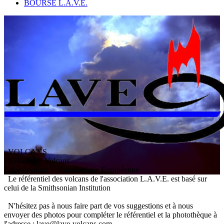
BOURSE L.A.V.E.
VOLCANS
/ Référentiel Volcans
L
'
A
ssociation
V
olcanologique
E
uropéenne
Le référentiel des volcans de l'association L.A.V.E. est basé sur
celui de la Smithsonian Institution
N'hésitez pas à nous faire part de vos suggestions et à nous
envoyer des photos pour compléter le référentiel et la photothèque à
l'adresse : lave@lave-volcans.com