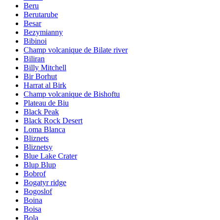
Beru
Berutarube
Besar
Bezymianny
Bibinoi
Champ volcanique de Bilate river
Biliran
Billy Mitchell
Bir Borhut
Harrat al Birk
Champ volcanique de Bishoftu
Plateau de Biu
Black Peak
Black Rock Desert
Loma Blanca
Bliznets
Bliznetsy
Blue Lake Crater
Blup Blup
Bobrof
Bogatyr ridge
Bogoslof
Boina
Boisa
Bola