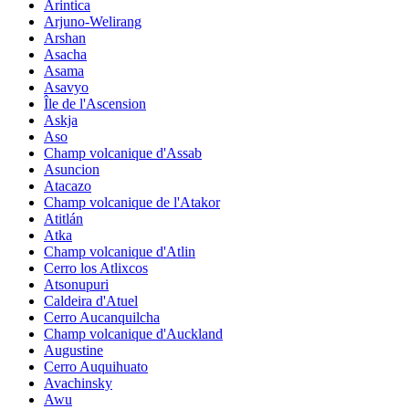
Arintica
Arjuno-Welirang
Arshan
Asacha
Asama
Asavyo
Île de l'Ascension
Askja
Aso
Champ volcanique d'Assab
Asuncion
Atacazo
Champ volcanique de l'Atakor
Atitlán
Atka
Champ volcanique d'Atlin
Cerro los Atlixcos
Atsonupuri
Caldeira d'Atuel
Cerro Aucanquilcha
Champ volcanique d'Auckland
Augustine
Cerro Auquihuato
Avachinsky
Awu