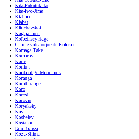
Kita-Fukutokutai
Kita-Iwo-Jima
Kizimen
Klabat
Kliuchevskoi
Kogaja-Jima
Kolbeinsey ridge
Chaîne volcanique de Kolokol
Komaga-Take
Komarov
Kone
Koniuji
Kookooligit Mountains
Koranga
Korath range
Koro
Korosi
Korovin
Koryaksky
Kos
Koshelev
Kostakan
Emi Koussi
Kozu-Shima