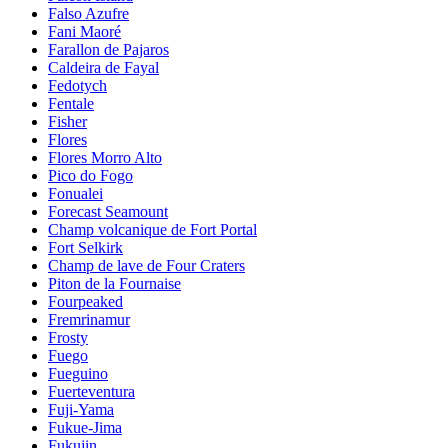
Falso Azufre
Fani Maoré
Farallon de Pajaros
Caldeira de Fayal
Fedotych
Fentale
Fisher
Flores
Flores Morro Alto
Pico do Fogo
Fonualei
Forecast Seamount
Champ volcanique de Fort Portal
Fort Selkirk
Champ de lave de Four Craters
Piton de la Fournaise
Fourpeaked
Fremrinamur
Frosty
Fuego
Fueguino
Fuerteventura
Fuji-Yama
Fukue-Jima
Fukujin