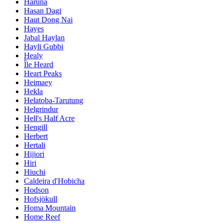
Haruna
Hasan Dagi
Haut Dong Nai
Hayes
Jabal Haylan
Hayli Gubbi
Healy
Île Heard
Heart Peaks
Heimaey
Hekla
Helatoba-Tarutung
Helgrindur
Hell's Half Acre
Hengill
Herbert
Hertali
Hijiori
Hiri
Hiuchi
Caldeira d'Hobicha
Hodson
Hofsjökull
Homa Mountain
Home Reef