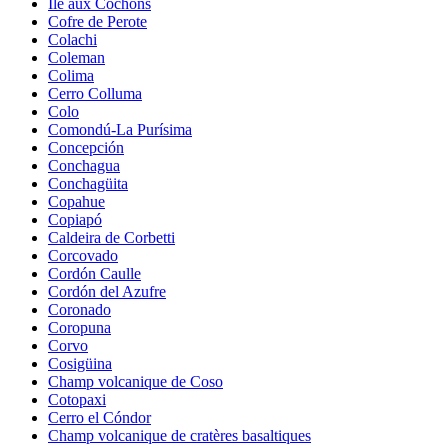
Île aux Cochons
Cofre de Perote
Colachi
Coleman
Colima
Cerro Colluma
Colo
Comondú-La Purísima
Concepción
Conchagua
Conchagüita
Copahue
Copiapó
Caldeira de Corbetti
Corcovado
Cordón Caulle
Cordón del Azufre
Coronado
Coropuna
Corvo
Cosigüina
Champ volcanique de Coso
Cotopaxi
Cerro el Cóndor
Champ volcanique de cratères basaltiques