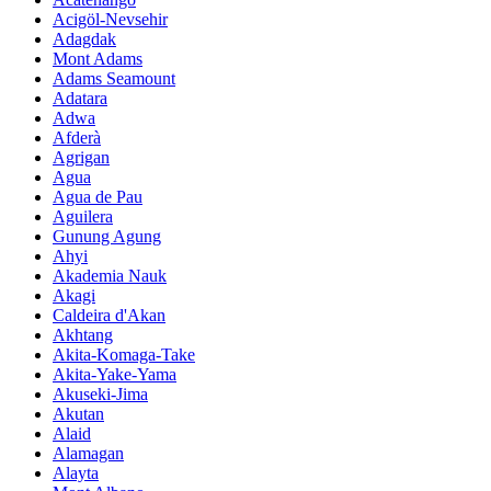
Acigöl-Nevsehir
Adagdak
Mont Adams
Adams Seamount
Adatara
Adwa
Afderà
Agrigan
Agua
Agua de Pau
Aguilera
Gunung Agung
Ahyi
Akademia Nauk
Akagi
Caldeira d'Akan
Akhtang
Akita-Komaga-Take
Akita-Yake-Yama
Akuseki-Jima
Akutan
Alaid
Alamagan
Alayta