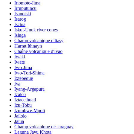
Iriomote-Jima
Irruputuncu
Isanotski
Isarog
Ischia
Iskut-Unuk river cones
Isluga
Champ volcanique d'Itasy
Harrat Ithnayn
Chaîne volcanique d'Ivao
Iwaki
Iwate
Iwo-Jima
Iwo-Tori-Shima
Ixtepeque
Iya
Iyang-Argapura
Izalco
Iztaccíhuatl
Izu-Tobu
Izumbwe-Mpoli
Jailolo
Jalua
Champ volcanique de Jaraguay
Laguna Jayu Khota