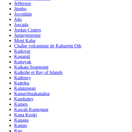
Jefferson
Jingbo
Jocotitlán
Jolo
Jorcada
Jordan Craters
Jumaytepeque
Mont Kaba
Chaîne volcanique de Kabargin Oth
Kadovar
Kagamil
Kaguyak
Kaikata Seamount
Kaikohe et Bay of Islands
Kaileney
Kaitoku
Kalatungan
Kama'ehuakanaloa
Kambalny
Kamen
Kawah Kamojang
Kana Keoki
Kanaga
Kanpu
Kao