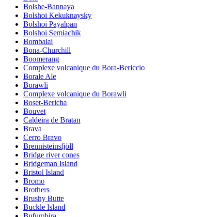
Bolshe-Bannaya
Bolshoi Kekuknaysky
Bolshoi Payalpan
Bolshoi Semiachik
Bombalai
Bona-Churchill
Boomerang
Complexe volcanique du Bora-Bericcio
Borale Ale
Borawli
Complexe volcanique du Borawli
Boset-Bericha
Bouvet
Caldeira de Bratan
Brava
Cerro Bravo
Brennisteinsfjöll
Bridge river cones
Bridgeman Island
Bristol Island
Bromo
Brothers
Brushy Butte
Buckle Island
Bufumbira