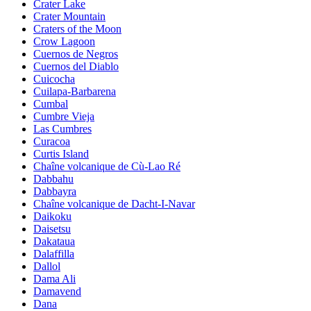
Crater Lake
Crater Mountain
Craters of the Moon
Crow Lagoon
Cuernos de Negros
Cuernos del Diablo
Cuicocha
Cuilapa-Barbarena
Cumbal
Cumbre Vieja
Las Cumbres
Curacoa
Curtis Island
Chaîne volcanique de Cù-Lao Ré
Dabbahu
Dabbayra
Chaîne volcanique de Dacht-I-Navar
Daikoku
Daisetsu
Dakataua
Dalaffilla
Dallol
Dama Ali
Damavend
Dana