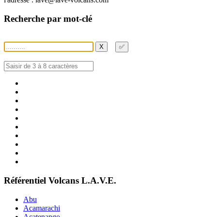
Recherche par mot-clé
X
✅
Référentiel Volcans L.A.V.E.
Abu
Acamarachi
Acatenango