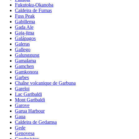
Fukutoku-Okanoba
Caldeira de Furnas
Fuss Peak
Gabillema
Gada Ale
Gaja-jima
Galápagos
Galeras
Gallego
Galunggung
Gamalama
Gamchen
Gamkonora
Garbes
Chaîne volcanique de Garbuna
Gareloi
Lac Garibaldi
Mont Garibaldi
Garove
Garua Harbour
Gaua
Caldeira de Gedamsa
Gede
Genovesa
Geodesistoy