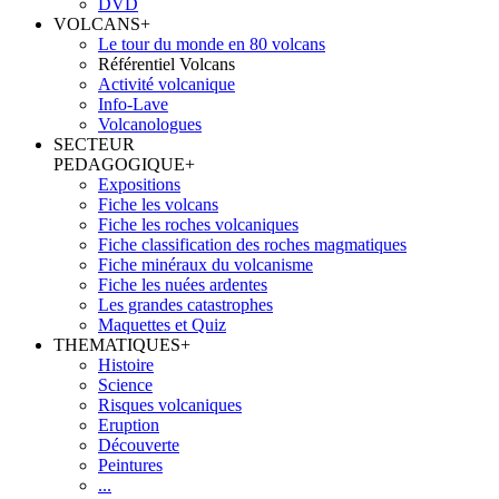
DVD
VOLCANS
+
Le tour du monde en 80 volcans
Référentiel Volcans
Activité volcanique
Info-Lave
Volcanologues
SECTEUR
PEDAGOGIQUE
+
Expositions
Fiche les volcans
Fiche les roches volcaniques
Fiche classification des roches magmatiques
Fiche minéraux du volcanisme
Fiche les nuées ardentes
Les grandes catastrophes
Maquettes et Quiz
THEMATIQUES
+
Histoire
Science
Risques volcaniques
Eruption
Découverte
Peintures
...