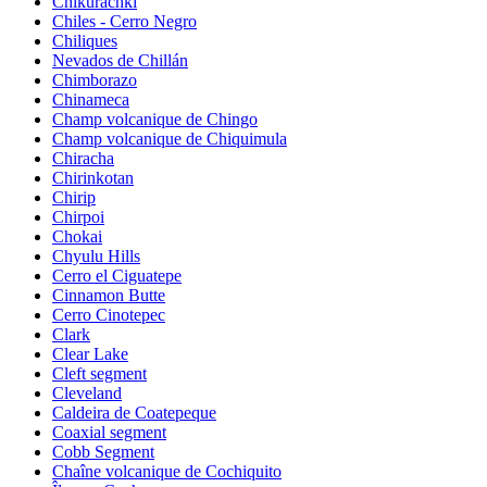
Chikurachki
Chiles - Cerro Negro
Chiliques
Nevados de Chillán
Chimborazo
Chinameca
Champ volcanique de Chingo
Champ volcanique de Chiquimula
Chiracha
Chirinkotan
Chirip
Chirpoi
Chokai
Chyulu Hills
Cerro el Ciguatepe
Cinnamon Butte
Cerro Cinotepec
Clark
Clear Lake
Cleft segment
Cleveland
Caldeira de Coatepeque
Coaxial segment
Cobb Segment
Chaîne volcanique de Cochiquito