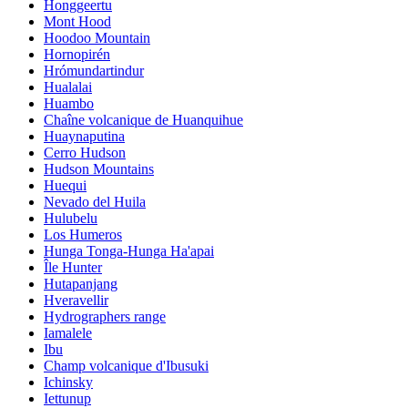
Honggeertu
Mont Hood
Hoodoo Mountain
Hornopirén
Hrómundartindur
Hualalai
Huambo
Chaîne volcanique de Huanquihue
Huaynaputina
Cerro Hudson
Hudson Mountains
Huequi
Nevado del Huila
Hulubelu
Los Humeros
Hunga Tonga-Hunga Ha'apai
Île Hunter
Hutapanjang
Hveravellir
Hydrographers range
Iamalele
Ibu
Champ volcanique d'Ibusuki
Ichinsky
Iettunup