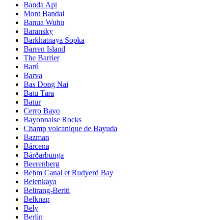
Banda Api
Mont Bandai
Banua Wuhu
Baransky
Barkhatnaya Sopka
Barren Island
The Barrier
Barú
Barva
Bas Dong Nai
Batu Tara
Batur
Cerro Bayo
Bayonnaise Rocks
Champ volcanique de Bayuda
Bazman
Bárcena
Bárðarbunga
Beerenberg
Behm Canal et Rudyerd Bay
Belenkaya
Belirang-Beriti
Belknap
Bely
Berlin