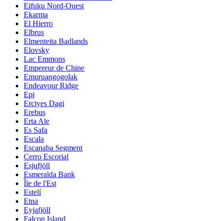
Eifuku Nord-Ouest
Ekarma
El Hierro
Elbrus
Elmenteita Badlands
Elovsky
Lac Emmons
Empereur de Chine
Emuruangogolak
Endeavour Ridge
Epi
Erciyes Dagi
Erebus
Erta Ale
Es Safa
Escala
Escanaba Segment
Cerro Escorial
Esjufjöll
Esmeralda Bank
Île de l'Est
Estelí
Etna
Eyjafjöll
Falcon Island