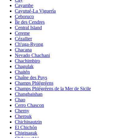
Cayambe
Cayutué-La Viguería
Ceboruco
Île des Cendres
Central Island
Cereme
Cézallier
Ch'uga-Ryong
Chacana
Nevado Chachani
Chachimbiro
Chagulak
Chaitén
Chaîne des Puys
Champs Phlégréens
Champs Phlégréens de la Mer de Sicile
Changbaishan
Chao
Cerro Chascon
Cherny
Cherpuk
Chichinautzin
El Chichón
Chiginagak