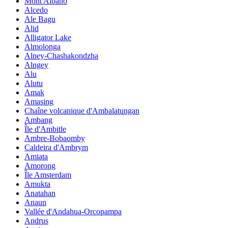
Mont Albano
Alcedo
Ale Bagu
Alid
Alligator Lake
Almolonga
Alney-Chashakondzha
Alngey
Alu
Alutu
Amak
Amasing
Chaîne volcanique d'Ambalatungan
Ambang
Île d'Ambitle
Ambre-Bobaomby
Caldeira d'Ambrym
Amiata
Amorong
Île Amsterdam
Amukta
Anatahan
Anaun
Vallée d'Andahua-Orcopampa
Andrus