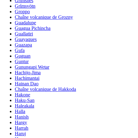
Grimsnes
Grímsvötn
Groppo
Chaîne volcanique de Grozny
Guadalupe
Guagua Pichincha
Guallatiri
Guayaques
Guazapa
Gufa
Guguan
Guntur
Gunungapi Wetar
Hachijo-Jima
Hachimantai
Hainan Dao
Chaîne volcanique de Hakkoda
Hakone
Haku-San
Haleakala
Halla
Hanish
Hargy
Harrah
Haruj