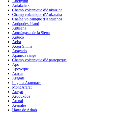
Aneityum
Aniakchak
Champ volcanique d'Ankaizina
Champ volcanique d'Ankaratra
Chaîne volcanique d'Antillanca
Antipodes Island
Antisana
Antofagasta de la Sierra
Antuco
Aoba
Aoga-Shima
Apagado
Apaneca range
Champ volcanique d'Apastepeque
Apo
Apoyeque
Aracar
Aragats
Laguna Aramuaca
Mont Ararat
Arayat
Ardoukôba
Arenal
Arenales
Harra de Arhab