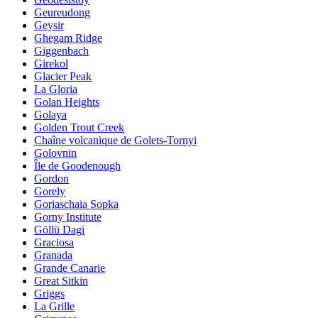
Geureudong
Geysir
Ghegam Ridge
Giggenbach
Girekol
Glacier Peak
La Gloria
Golan Heights
Golaya
Golden Trout Creek
Chaîne volcanique de Golets-Tornyi
Golovnin
Île de Goodenough
Gordon
Gorely
Goriaschaia Sopka
Gorny Institute
Göllü Dagi
Graciosa
Granada
Grande Canarie
Great Sitkin
Griggs
La Grille