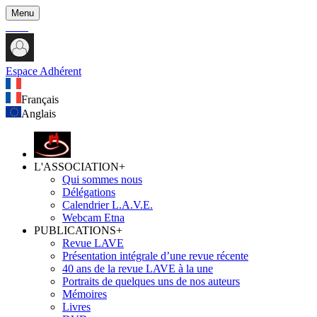
Menu
Espace Adhérent
Français
Anglais
L'ASSOCIATION
+
Qui sommes nous
Délégations
Calendrier L.A.V.E.
Webcam Etna
PUBLICATIONS
+
Revue LAVE
Présentation intégrale d’une revue récente
40 ans de la revue LAVE à la une
Portraits de quelques uns de nos auteurs
Mémoires
Livres