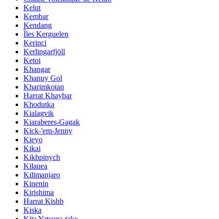
Kelut
Kembar
Kendang
Îles Kerguelen
Kerinci
Kerlingarfjöll
Ketoi
Khangar
Khanuy Gol
Kharimkotan
Harrat Khaybar
Khodutka
Kialagvik
Kiaraberes-Gagak
Kick-'em-Jenny
Kieyo
Kikai
Kikhpinych
Kilauea
Kilimanjaro
Kinenin
Kirishima
Harrat Kishb
Kiska
Kita Yatsuga-take