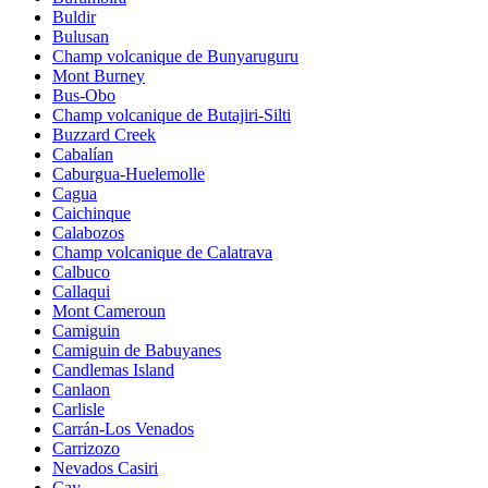
Buldir
Bulusan
Champ volcanique de Bunyaruguru
Mont Burney
Bus-Obo
Champ volcanique de Butajiri-Silti
Buzzard Creek
Cabalían
Caburgua-Huelemolle
Cagua
Caichinque
Calabozos
Champ volcanique de Calatrava
Calbuco
Callaqui
Mont Cameroun
Camiguin
Camiguin de Babuyanes
Candlemas Island
Canlaon
Carlisle
Carrán-Los Venados
Carrizozo
Nevados Casiri
Cay