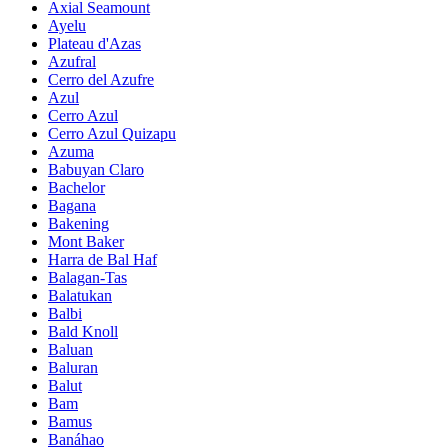
Axial Seamount
Ayelu
Plateau d'Azas
Azufral
Cerro del Azufre
Azul
Cerro Azul
Cerro Azul Quizapu
Azuma
Babuyan Claro
Bachelor
Bagana
Bakening
Mont Baker
Harra de Bal Haf
Balagan-Tas
Balatukan
Balbi
Bald Knoll
Baluan
Baluran
Balut
Bam
Bamus
Banáhao