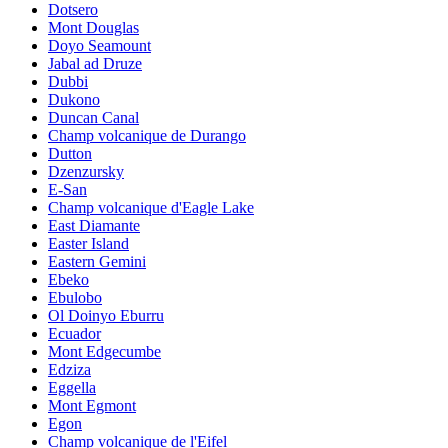
Dotsero
Mont Douglas
Doyo Seamount
Jabal ad Druze
Dubbi
Dukono
Duncan Canal
Champ volcanique de Durango
Dutton
Dzenzursky
E-San
Champ volcanique d'Eagle Lake
East Diamante
Easter Island
Eastern Gemini
Ebeko
Ebulobo
Ol Doinyo Eburru
Ecuador
Mont Edgecumbe
Edziza
Eggella
Mont Egmont
Egon
Champ volcanique de l'Eifel