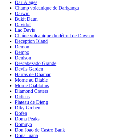
Dar-Alages
Champ volcanique de Dariganga
Darwin
Bukit Daun
Davidof
Lac Davis
Chaîne volcanique du détroit de Dawson
Deception Island
Demon
Dempo
Denison
Descabezado Grande
Devils Garden
Harras de Dhamar
Morne au Diable
Morne Diablotins
Diamond Craters
Didicas
Plateau de Dieng
Diky Greben
Dofen
Doma Peaks
Domuyo
Don Joao de Castro Bank
Doña Juana