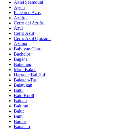
Axial Seamount
Ayelu
Plateau d'Azas
Azufral
Cerro del Azufre
Azul
Cerro Azul
Cerro Azul Quizapu
Azuma
Babuyan Claro
Bachelor
Bagana
Bakening
Mont Baker
Harra de Bal Haf
Balagan-Tas
Balatukan
Balbi
Bald Knoll
Baluan
Baluran
Balut
Bam
Bamus
Banáhao