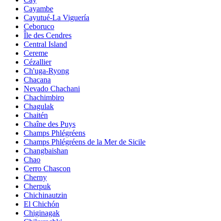
Cayambe
Cayutué-La Viguería
Ceboruco
Île des Cendres
Central Island
Cereme
Cézallier
Ch'uga-Ryong
Chacana
Nevado Chachani
Chachimbiro
Chagulak
Chaitén
Chaîne des Puys
Champs Phlégréens
Champs Phlégréens de la Mer de Sicile
Changbaishan
Chao
Cerro Chascon
Cherny
Cherpuk
Chichinautzin
El Chichón
Chiginagak