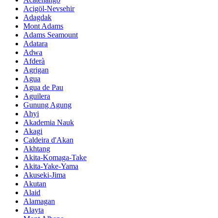
Acigöl-Nevsehir
Adagdak
Mont Adams
Adams Seamount
Adatara
Adwa
Afderà
Agrigan
Agua
Agua de Pau
Aguilera
Gunung Agung
Ahyi
Akademia Nauk
Akagi
Caldeira d'Akan
Akhtang
Akita-Komaga-Take
Akita-Yake-Yama
Akuseki-Jima
Akutan
Alaid
Alamagan
Alayta