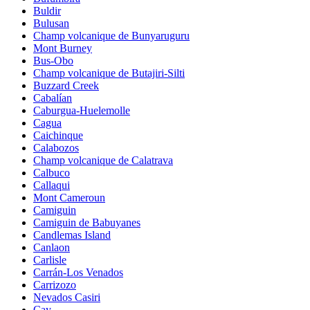
Buldir
Bulusan
Champ volcanique de Bunyaruguru
Mont Burney
Bus-Obo
Champ volcanique de Butajiri-Silti
Buzzard Creek
Cabalían
Caburgua-Huelemolle
Cagua
Caichinque
Calabozos
Champ volcanique de Calatrava
Calbuco
Callaqui
Mont Cameroun
Camiguin
Camiguin de Babuyanes
Candlemas Island
Canlaon
Carlisle
Carrán-Los Venados
Carrizozo
Nevados Casiri
Cay