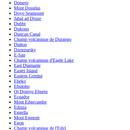
Dotsero
Mont Douglas
Doyo Seamount
Jabal ad Druze
Dubbi
Dukono
Duncan Canal
Champ volcanique de Durango
Dutton
Dzenzursky
E-San
Champ volcanique d'Eagle Lake
East Diamante
Easter Island
Eastern Gemini
Ebeko
Ebulobo
Ol Doinyo Eburru
Ecuador
Mont Edgecumbe
Edziza
Eggella
Mont Egmont
Egon
Champ volcanique de l'Eifel