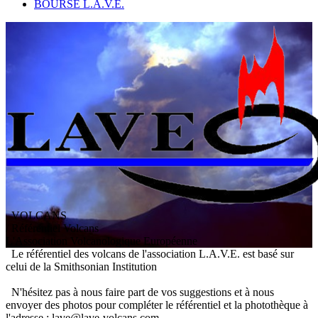
BOURSE L.A.V.E.
VOLCANS
/ Référentiel Volcans
L
'
A
ssociation
V
olcanologique
E
uropéenne
Le référentiel des volcans de l'association L.A.V.E. est basé sur
celui de la Smithsonian Institution
N'hésitez pas à nous faire part de vos suggestions et à nous
envoyer des photos pour compléter le référentiel et la photothèque à
l'adresse : lave@lave-volcans.com