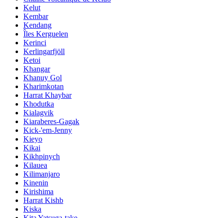
Kelut
Kembar
Kendang
Îles Kerguelen
Kerinci
Kerlingarfjöll
Ketoi
Khangar
Khanuy Gol
Kharimkotan
Harrat Khaybar
Khodutka
Kialagvik
Kiaraberes-Gagak
Kick-'em-Jenny
Kieyo
Kikai
Kikhpinych
Kilauea
Kilimanjaro
Kinenin
Kirishima
Harrat Kishb
Kiska
Kita Yatsuga-take