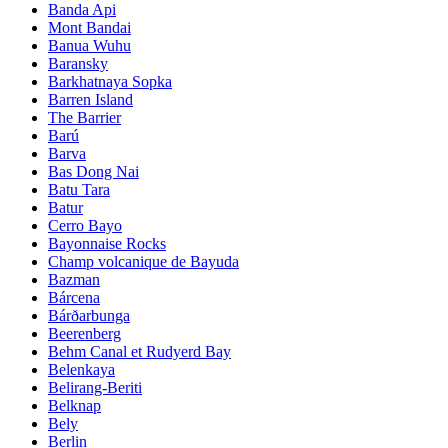
Banda Api
Mont Bandai
Banua Wuhu
Baransky
Barkhatnaya Sopka
Barren Island
The Barrier
Barú
Barva
Bas Dong Nai
Batu Tara
Batur
Cerro Bayo
Bayonnaise Rocks
Champ volcanique de Bayuda
Bazman
Bárcena
Bárðarbunga
Beerenberg
Behm Canal et Rudyerd Bay
Belenkaya
Belirang-Beriti
Belknap
Bely
Berlin