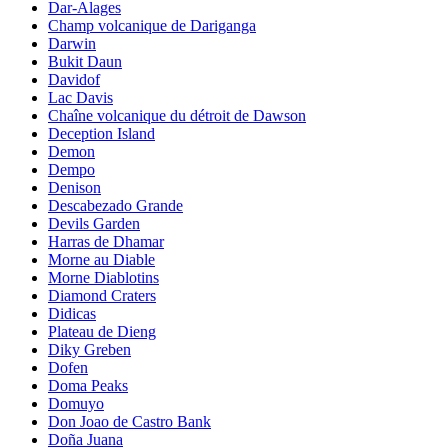
Dar-Alages
Champ volcanique de Dariganga
Darwin
Bukit Daun
Davidof
Lac Davis
Chaîne volcanique du détroit de Dawson
Deception Island
Demon
Dempo
Denison
Descabezado Grande
Devils Garden
Harras de Dhamar
Morne au Diable
Morne Diablotins
Diamond Craters
Didicas
Plateau de Dieng
Diky Greben
Dofen
Doma Peaks
Domuyo
Don Joao de Castro Bank
Doña Juana