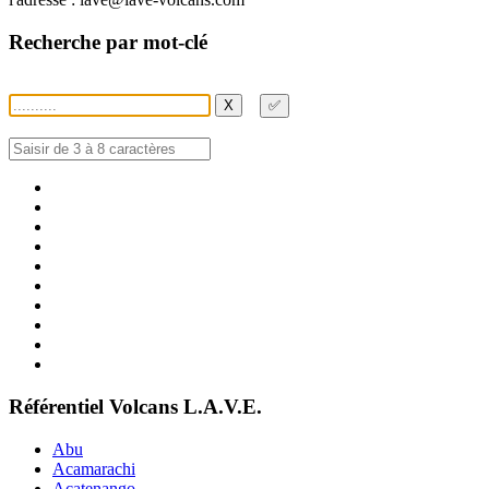
Recherche par mot-clé
X
✅
Référentiel Volcans L.A.V.E.
Abu
Acamarachi
Acatenango