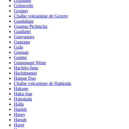
Grimsnes
Grímsvötn
Groppo
Chaîne volcanique de Grozny
Guadalupe
Guagua Pichincha
Guallatiri
Guayaques
Guazapa
Gufa
Guguan
Guntur
Gunungapi Wetar
Hachijo-Jima
Hachimantai
Hainan Dao
Chaîne volcanique de Hakkoda
Hakone
Haku-San
Haleakala
Halla
Hanish
Hargy
Harrah
Haruj