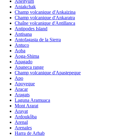
Aneityum
Aniakchak
Champ volcanique d'Ankaizina
Champ volcanique d'Ankaratra
Chaîne volcanique d'Antillanca
Antipodes Island
Antisana
Antofagasta de la Sierra
Antuco
Aoba
Aoga-Shima
Apagado
Apaneca range
Champ volcanique d'Apastepeque
Apo
Apoyeque
Aracar
Aragats
Laguna Aramuaca
Mont Ararat
Arayat
Ardoukôba
Arenal
Arenales
Harra de Arhab