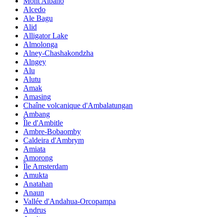
Mont Albano
Alcedo
Ale Bagu
Alid
Alligator Lake
Almolonga
Alney-Chashakondzha
Alngey
Alu
Alutu
Amak
Amasing
Chaîne volcanique d'Ambalatungan
Ambang
Île d'Ambitle
Ambre-Bobaomby
Caldeira d'Ambrym
Amiata
Amorong
Île Amsterdam
Amukta
Anatahan
Anaun
Vallée d'Andahua-Orcopampa
Andrus