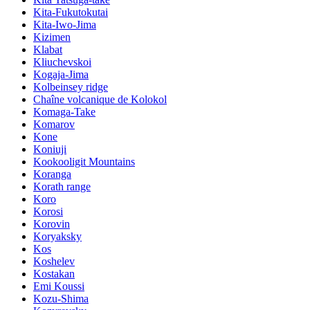
Kita-Fukutokutai
Kita-Iwo-Jima
Kizimen
Klabat
Kliuchevskoi
Kogaja-Jima
Kolbeinsey ridge
Chaîne volcanique de Kolokol
Komaga-Take
Komarov
Kone
Koniuji
Kookooligit Mountains
Koranga
Korath range
Koro
Korosi
Korovin
Koryaksky
Kos
Koshelev
Kostakan
Emi Koussi
Kozu-Shima