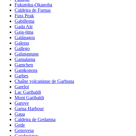
Fukutoku-Okanoba
Caldeira de Furnas
Fuss Peak
Gabillema
Gada Ale
Gaja-jima
Galápagos
Galeras
Gallego
Galunggung
Gamalama
Gamchen
Gamkonora
Garbes
Chaîne volcanique de Garbuna
Gareloi
Lac Garibaldi
Mont Garibaldi
Garove
Garua Harbour
Gaua
Caldeira de Gedamsa
Gede
Genovesa
Geodesistoy