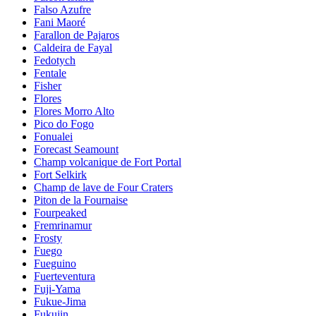
Falso Azufre
Fani Maoré
Farallon de Pajaros
Caldeira de Fayal
Fedotych
Fentale
Fisher
Flores
Flores Morro Alto
Pico do Fogo
Fonualei
Forecast Seamount
Champ volcanique de Fort Portal
Fort Selkirk
Champ de lave de Four Craters
Piton de la Fournaise
Fourpeaked
Fremrinamur
Frosty
Fuego
Fueguino
Fuerteventura
Fuji-Yama
Fukue-Jima
Fukujin