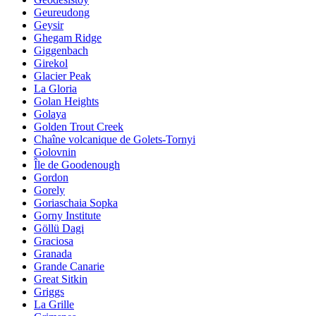
Geureudong
Geysir
Ghegam Ridge
Giggenbach
Girekol
Glacier Peak
La Gloria
Golan Heights
Golaya
Golden Trout Creek
Chaîne volcanique de Golets-Tornyi
Golovnin
Île de Goodenough
Gordon
Gorely
Goriaschaia Sopka
Gorny Institute
Göllü Dagi
Graciosa
Granada
Grande Canarie
Great Sitkin
Griggs
La Grille