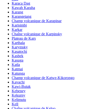
Karaca Dag
Kawah Karaha
Karang
Karangetang
Champ volcanique de Karapinar
Karisimbi
Karkar
Chaîne volcanique de Karpinsky
Plateau de Kars
Karthala
Karymsky
Kasatochi
Kasbek
Kasuga
Katla
Katmai
Katunga
Champ volcanique de Katwe-Kikorongo
Kavachi
Kawi-Butak
Kebeney
Kekurny
Kelimutu
Kell
Chaîne volcanique de Keluo