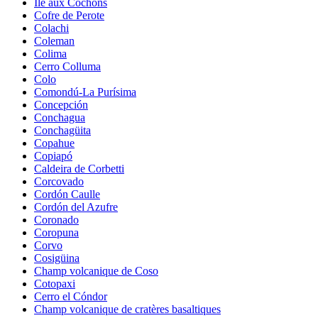
Île aux Cochons
Cofre de Perote
Colachi
Coleman
Colima
Cerro Colluma
Colo
Comondú-La Purísima
Concepción
Conchagua
Conchagüita
Copahue
Copiapó
Caldeira de Corbetti
Corcovado
Cordón Caulle
Cordón del Azufre
Coronado
Coropuna
Corvo
Cosigüina
Champ volcanique de Coso
Cotopaxi
Cerro el Cóndor
Champ volcanique de cratères basaltiques