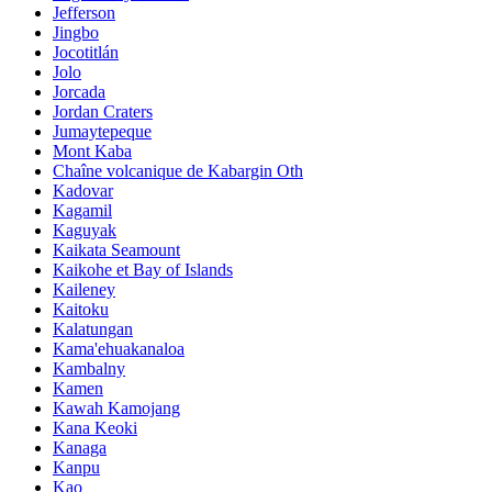
Jefferson
Jingbo
Jocotitlán
Jolo
Jorcada
Jordan Craters
Jumaytepeque
Mont Kaba
Chaîne volcanique de Kabargin Oth
Kadovar
Kagamil
Kaguyak
Kaikata Seamount
Kaikohe et Bay of Islands
Kaileney
Kaitoku
Kalatungan
Kama'ehuakanaloa
Kambalny
Kamen
Kawah Kamojang
Kana Keoki
Kanaga
Kanpu
Kao