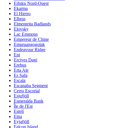
Eifuku Nord-Ouest
Ekarma
El Hierro
Elbrus
Elmenteita Badlands
Elovsky
Lac Emmons
Empereur de Chine
Emuruangogolak
Endeavour Ridge
Epi
Erciyes Dagi
Erebus
Erta Ale
Es Safa
Escala
Escanaba Segment
Cerro Escorial
Esjufjöll
Esmeralda Bank
Île de l'Est
Estelí
Etna
Eyjafjöll
Falcon Island