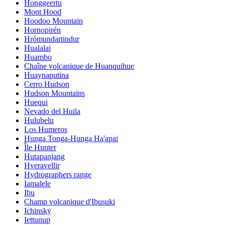
Honggeertu
Mont Hood
Hoodoo Mountain
Hornopirén
Hrómundartindur
Hualalai
Huambo
Chaîne volcanique de Huanquihue
Huaynaputina
Cerro Hudson
Hudson Mountains
Huequi
Nevado del Huila
Hulubelu
Los Humeros
Hunga Tonga-Hunga Ha'apai
Île Hunter
Hutapanjang
Hveravellir
Hydrographers range
Iamalele
Ibu
Champ volcanique d'Ibusuki
Ichinsky
Iettunup