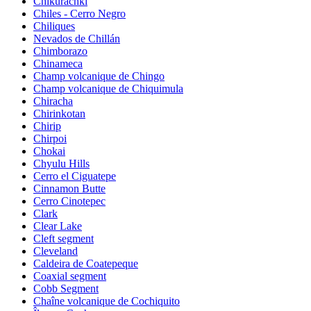
Chikurachki
Chiles - Cerro Negro
Chiliques
Nevados de Chillán
Chimborazo
Chinameca
Champ volcanique de Chingo
Champ volcanique de Chiquimula
Chiracha
Chirinkotan
Chirip
Chirpoi
Chokai
Chyulu Hills
Cerro el Ciguatepe
Cinnamon Butte
Cerro Cinotepec
Clark
Clear Lake
Cleft segment
Cleveland
Caldeira de Coatepeque
Coaxial segment
Cobb Segment
Chaîne volcanique de Cochiquito