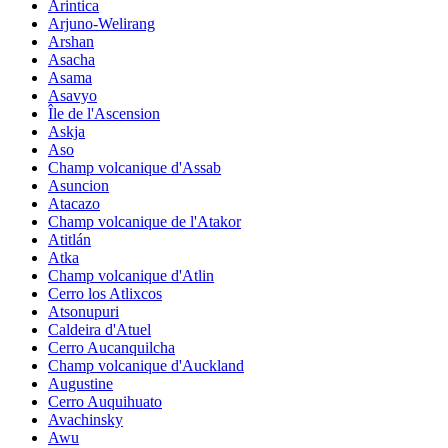
Arintica
Arjuno-Welirang
Arshan
Asacha
Asama
Asavyo
Île de l'Ascension
Askja
Aso
Champ volcanique d'Assab
Asuncion
Atacazo
Champ volcanique de l'Atakor
Atitlán
Atka
Champ volcanique d'Atlin
Cerro los Atlixcos
Atsonupuri
Caldeira d'Atuel
Cerro Aucanquilcha
Champ volcanique d'Auckland
Augustine
Cerro Auquihuato
Avachinsky
Awu