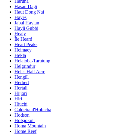
Haruna
Hasan Dagi
Haut Dong Nai
Hayes
Jabal Haylan
Hayli Gubbi
Healy
Île Heard
Heart Peaks
Heimaey
Hekla
Helatoba-Tarutung
Helgrindur
Hell's Half Acre
Hengill
Herbert
Hertali
Hijiori
Hiri
Hiuchi
Caldeira d'Hobicha
Hodson
Hofsjökull
Homa Mountain
Home Reef