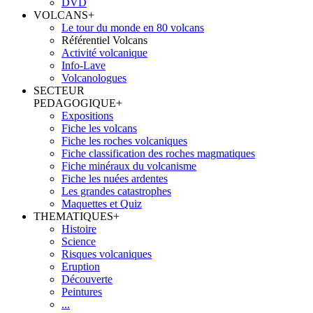
DVD
VOLCANS
+
Le tour du monde en 80 volcans
Référentiel Volcans
Activité volcanique
Info-Lave
Volcanologues
SECTEUR
PEDAGOGIQUE
+
Expositions
Fiche les volcans
Fiche les roches volcaniques
Fiche classification des roches magmatiques
Fiche minéraux du volcanisme
Fiche les nuées ardentes
Les grandes catastrophes
Maquettes et Quiz
THEMATIQUES
+
Histoire
Science
Risques volcaniques
Eruption
Découverte
Peintures
...