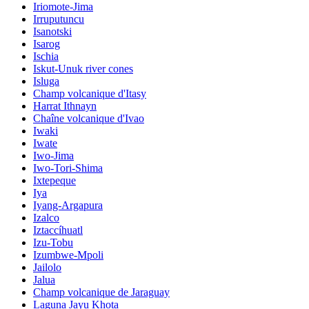
Iriomote-Jima
Irruputuncu
Isanotski
Isarog
Ischia
Iskut-Unuk river cones
Isluga
Champ volcanique d'Itasy
Harrat Ithnayn
Chaîne volcanique d'Ivao
Iwaki
Iwate
Iwo-Jima
Iwo-Tori-Shima
Ixtepeque
Iya
Iyang-Argapura
Izalco
Iztaccíhuatl
Izu-Tobu
Izumbwe-Mpoli
Jailolo
Jalua
Champ volcanique de Jaraguay
Laguna Jayu Khota