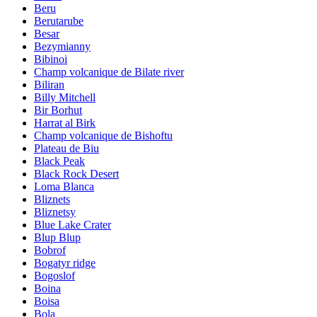
Beru
Berutarube
Besar
Bezymianny
Bibinoi
Champ volcanique de Bilate river
Biliran
Billy Mitchell
Bir Borhut
Harrat al Birk
Champ volcanique de Bishoftu
Plateau de Biu
Black Peak
Black Rock Desert
Loma Blanca
Bliznets
Bliznetsy
Blue Lake Crater
Blup Blup
Bobrof
Bogatyr ridge
Bogoslof
Boina
Boisa
Bola