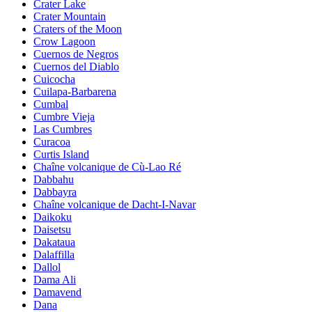
Crater Lake
Crater Mountain
Craters of the Moon
Crow Lagoon
Cuernos de Negros
Cuernos del Diablo
Cuicocha
Cuilapa-Barbarena
Cumbal
Cumbre Vieja
Las Cumbres
Curacoa
Curtis Island
Chaîne volcanique de Cù-Lao Ré
Dabbahu
Dabbayra
Chaîne volcanique de Dacht-I-Navar
Daikoku
Daisetsu
Dakataua
Dalaffilla
Dallol
Dama Ali
Damavend
Dana