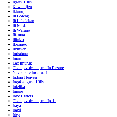
Igwisi Hills
Kawah Ijen
Iktunup
Ili Boleng
Ili Labalekan
Ili Muda
Ili Werung
Iliamna
Illiniza
Ilopango
Ilyinsky
Imbabura
Imun
Lac Imuruk
Champ volcanique d'In Ezzane
Nevado de Incahuasi
Indian Heaven
Ingakslugwat Hills
Inielika
Inierie
Inyo Craters
Champ volcanique d'Ipala
Iraya
Irazú
Iriga