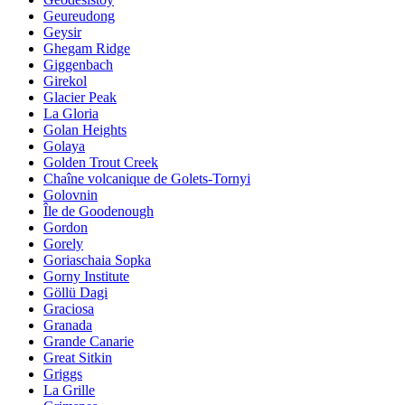
Geureudong
Geysir
Ghegam Ridge
Giggenbach
Girekol
Glacier Peak
La Gloria
Golan Heights
Golaya
Golden Trout Creek
Chaîne volcanique de Golets-Tornyi
Golovnin
Île de Goodenough
Gordon
Gorely
Goriaschaia Sopka
Gorny Institute
Göllü Dagi
Graciosa
Granada
Grande Canarie
Great Sitkin
Griggs
La Grille