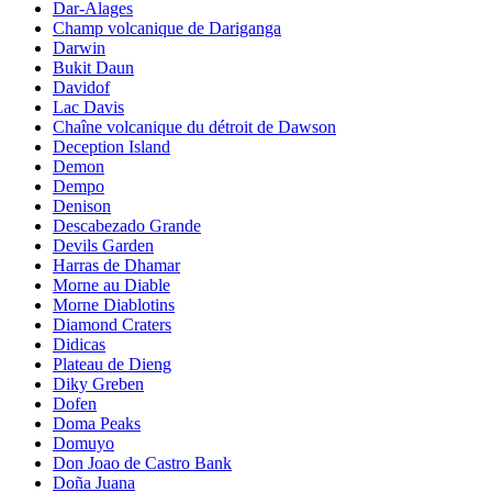
Dar-Alages
Champ volcanique de Dariganga
Darwin
Bukit Daun
Davidof
Lac Davis
Chaîne volcanique du détroit de Dawson
Deception Island
Demon
Dempo
Denison
Descabezado Grande
Devils Garden
Harras de Dhamar
Morne au Diable
Morne Diablotins
Diamond Craters
Didicas
Plateau de Dieng
Diky Greben
Dofen
Doma Peaks
Domuyo
Don Joao de Castro Bank
Doña Juana