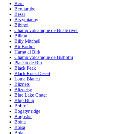
Beru
Berutarube
Besar
Bezymianny
Bibinoi
Champ volcanique de Bilate river
Biliran
Billy Mitchell
Bir Borhut
Harrat al Birk
Champ volcanique de Bishoftu
Plateau de Biu
Black Peak
Black Rock Desert
Loma Blanca
Bliznets
Bliznetsy
Blue Lake Crater
Blup Blup
Bobrof
Bogatyr ridge
Bogoslof
Boina
Boisa
Bola