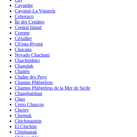
Cayambe
Cayutué-La Viguería
Ceboruco
Île des Cendres
Central Island
Cereme
Cézallier
Ch'uga-Ryong
Chacana
Nevado Chachani
Chachimbiro
Chagulak
Chaitén
Chaîne des Puys
Champs Phlégréens
Champs Phlégréens de la Mer de Sicile
Changbaishan
Chao
Cerro Chascon
Cherny
Cherpuk
Chichinautzin
El Chichón
Chiginagak