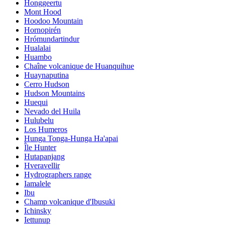
Honggeertu
Mont Hood
Hoodoo Mountain
Hornopirén
Hrómundartindur
Hualalai
Huambo
Chaîne volcanique de Huanquihue
Huaynaputina
Cerro Hudson
Hudson Mountains
Huequi
Nevado del Huila
Hulubelu
Los Humeros
Hunga Tonga-Hunga Ha'apai
Île Hunter
Hutapanjang
Hveravellir
Hydrographers range
Iamalele
Ibu
Champ volcanique d'Ibusuki
Ichinsky
Iettunup