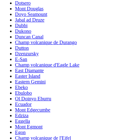
Dotsero
Mont Douglas
Doyo Seamount
Jabal ad Druze
Dubbi
Dukono
Duncan Canal
Champ volcanique de Durango
Dutton
Dzenzursky
E-San
Champ volcanique d'Eagle Lake
East Diamante
Easter Island
Eastern Gemini
Ebeko
Ebulobo
Ol Doinyo Eburru
Ecuador
Mont Edgecumbe
Edziza
Eggella
Mont Egmont
Egon
Champ volcanique de l'Eifel