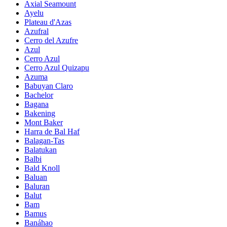
Axial Seamount
Ayelu
Plateau d'Azas
Azufral
Cerro del Azufre
Azul
Cerro Azul
Cerro Azul Quizapu
Azuma
Babuyan Claro
Bachelor
Bagana
Bakening
Mont Baker
Harra de Bal Haf
Balagan-Tas
Balatukan
Balbi
Bald Knoll
Baluan
Baluran
Balut
Bam
Bamus
Banáhao