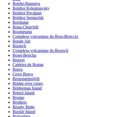
Bolshe-Bannaya
Bolshoi Kekuknaysky
Bolshoi Payalpan
Bolshoi Semiachik
Bombalai
Bona-Churchill
Boomerang
Complexe volcanique du Bora-Bericcio
Borale Ale
Borawli
Complexe volcanique du Borawli
Boset-Bericha
Bouvet
Caldeira de Bratan
Brava
Cerro Bravo
Brennisteinsfjöll
Bridge river cones
Bridgeman Island
Bristol Island
Bromo
Brothers
Brushy Butte
Buckle Island
Bufumbira