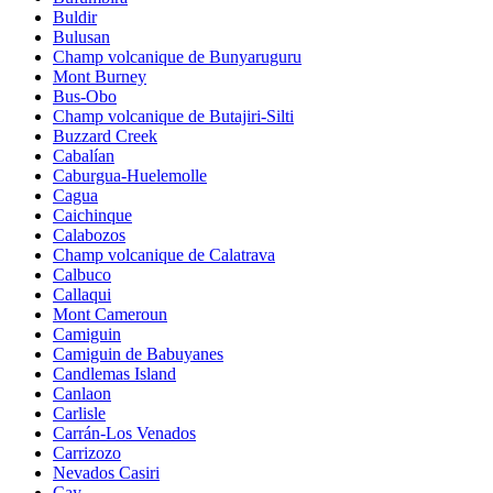
Buldir
Bulusan
Champ volcanique de Bunyaruguru
Mont Burney
Bus-Obo
Champ volcanique de Butajiri-Silti
Buzzard Creek
Cabalían
Caburgua-Huelemolle
Cagua
Caichinque
Calabozos
Champ volcanique de Calatrava
Calbuco
Callaqui
Mont Cameroun
Camiguin
Camiguin de Babuyanes
Candlemas Island
Canlaon
Carlisle
Carrán-Los Venados
Carrizozo
Nevados Casiri
Cay