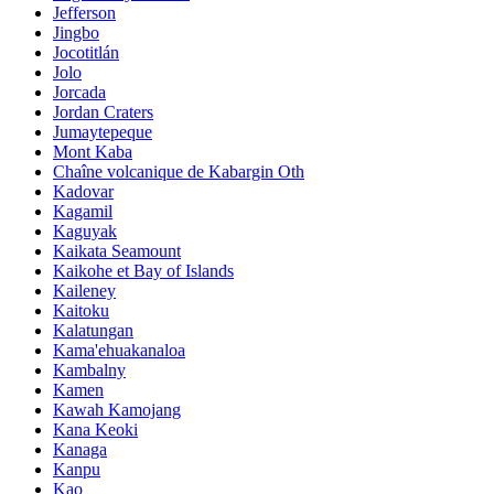
Jefferson
Jingbo
Jocotitlán
Jolo
Jorcada
Jordan Craters
Jumaytepeque
Mont Kaba
Chaîne volcanique de Kabargin Oth
Kadovar
Kagamil
Kaguyak
Kaikata Seamount
Kaikohe et Bay of Islands
Kaileney
Kaitoku
Kalatungan
Kama'ehuakanaloa
Kambalny
Kamen
Kawah Kamojang
Kana Keoki
Kanaga
Kanpu
Kao