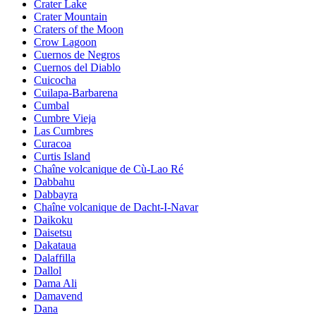
Crater Lake
Crater Mountain
Craters of the Moon
Crow Lagoon
Cuernos de Negros
Cuernos del Diablo
Cuicocha
Cuilapa-Barbarena
Cumbal
Cumbre Vieja
Las Cumbres
Curacoa
Curtis Island
Chaîne volcanique de Cù-Lao Ré
Dabbahu
Dabbayra
Chaîne volcanique de Dacht-I-Navar
Daikoku
Daisetsu
Dakataua
Dalaffilla
Dallol
Dama Ali
Damavend
Dana