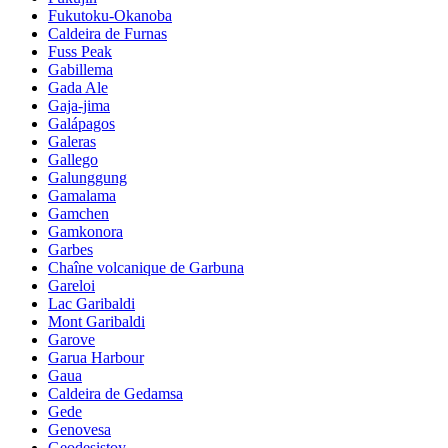
Fukutoku-Okanoba
Caldeira de Furnas
Fuss Peak
Gabillema
Gada Ale
Gaja-jima
Galápagos
Galeras
Gallego
Galunggung
Gamalama
Gamchen
Gamkonora
Garbes
Chaîne volcanique de Garbuna
Gareloi
Lac Garibaldi
Mont Garibaldi
Garove
Garua Harbour
Gaua
Caldeira de Gedamsa
Gede
Genovesa
Geodesistoy