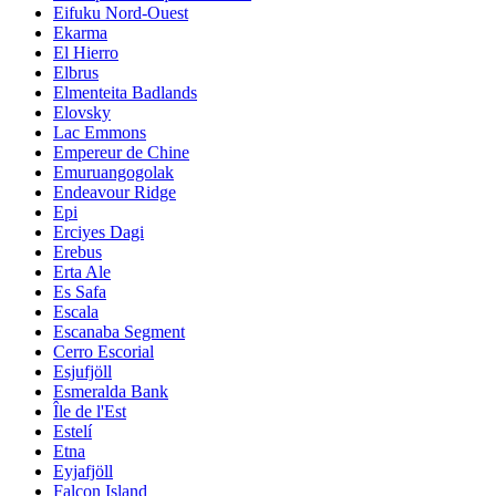
Eifuku Nord-Ouest
Ekarma
El Hierro
Elbrus
Elmenteita Badlands
Elovsky
Lac Emmons
Empereur de Chine
Emuruangogolak
Endeavour Ridge
Epi
Erciyes Dagi
Erebus
Erta Ale
Es Safa
Escala
Escanaba Segment
Cerro Escorial
Esjufjöll
Esmeralda Bank
Île de l'Est
Estelí
Etna
Eyjafjöll
Falcon Island