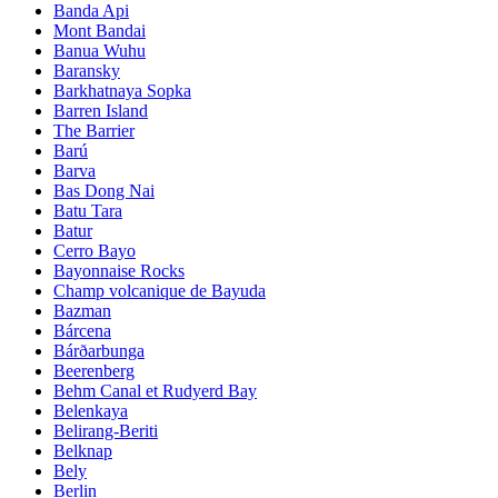
Banda Api
Mont Bandai
Banua Wuhu
Baransky
Barkhatnaya Sopka
Barren Island
The Barrier
Barú
Barva
Bas Dong Nai
Batu Tara
Batur
Cerro Bayo
Bayonnaise Rocks
Champ volcanique de Bayuda
Bazman
Bárcena
Bárðarbunga
Beerenberg
Behm Canal et Rudyerd Bay
Belenkaya
Belirang-Beriti
Belknap
Bely
Berlin