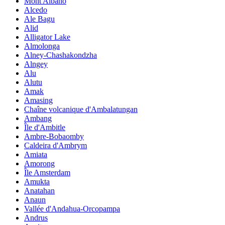
Mont Albano
Alcedo
Ale Bagu
Alid
Alligator Lake
Almolonga
Alney-Chashakondzha
Alngey
Alu
Alutu
Amak
Amasing
Chaîne volcanique d'Ambalatungan
Ambang
Île d'Ambitle
Ambre-Bobaomby
Caldeira d'Ambrym
Amiata
Amorong
Île Amsterdam
Amukta
Anatahan
Anaun
Vallée d'Andahua-Orcopampa
Andrus