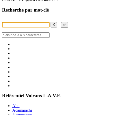
Recherche par mot-clé
X
✅
Référentiel Volcans L.A.V.E.
Abu
Acamarachi
Acatenango