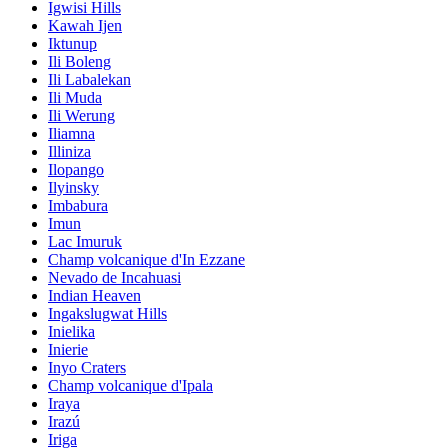
Igwisi Hills
Kawah Ijen
Iktunup
Ili Boleng
Ili Labalekan
Ili Muda
Ili Werung
Iliamna
Illiniza
Ilopango
Ilyinsky
Imbabura
Imun
Lac Imuruk
Champ volcanique d'In Ezzane
Nevado de Incahuasi
Indian Heaven
Ingakslugwat Hills
Inielika
Inierie
Inyo Craters
Champ volcanique d'Ipala
Iraya
Irazú
Iriga