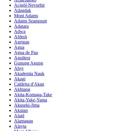
Acigöl-Nevsehir
Adagdak
Mont Adams
Adams Seamount
Adatara
Adwa
Afderà
Agrigan
Agua
Agua de Pau
Aguilera
Gunung Agung
Ahyi
Akademia Nauk
Akagi
Caldeira d'Akan
Akhtang
Akita-Komaga-Take
Akita-Yake-Yama
Akuseki-Jima
Akutan
Alaid
Alamagan
Alayta