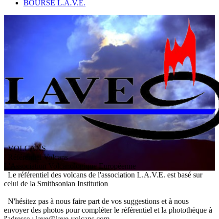
BOURSE L.A.V.E.
VOLCANS
/ Référentiel Volcans
L
'
A
ssociation
V
olcanologique
E
uropéenne
Le référentiel des volcans de l'association L.A.V.E. est basé sur
celui de la Smithsonian Institution
N'hésitez pas à nous faire part de vos suggestions et à nous
envoyer des photos pour compléter le référentiel et la photothèque à
l'adresse : lave@lave-volcans.com