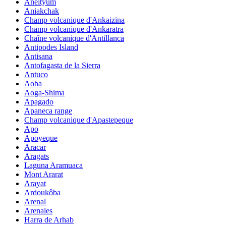
Aneityum
Aniakchak
Champ volcanique d'Ankaizina
Champ volcanique d'Ankaratra
Chaîne volcanique d'Antillanca
Antipodes Island
Antisana
Antofagasta de la Sierra
Antuco
Aoba
Aoga-Shima
Apagado
Apaneca range
Champ volcanique d'Apastepeque
Apo
Apoyeque
Aracar
Aragats
Laguna Aramuaca
Mont Ararat
Arayat
Ardoukôba
Arenal
Arenales
Harra de Arhab