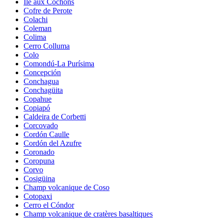
Île aux Cochons
Cofre de Perote
Colachi
Coleman
Colima
Cerro Colluma
Colo
Comondú-La Purísima
Concepción
Conchagua
Conchagüita
Copahue
Copiapó
Caldeira de Corbetti
Corcovado
Cordón Caulle
Cordón del Azufre
Coronado
Coropuna
Corvo
Cosigüina
Champ volcanique de Coso
Cotopaxi
Cerro el Cóndor
Champ volcanique de cratères basaltiques