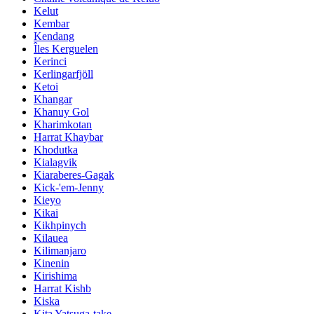
Kelut
Kembar
Kendang
Îles Kerguelen
Kerinci
Kerlingarfjöll
Ketoi
Khangar
Khanuy Gol
Kharimkotan
Harrat Khaybar
Khodutka
Kialagvik
Kiaraberes-Gagak
Kick-'em-Jenny
Kieyo
Kikai
Kikhpinych
Kilauea
Kilimanjaro
Kinenin
Kirishima
Harrat Kishb
Kiska
Kita Yatsuga-take