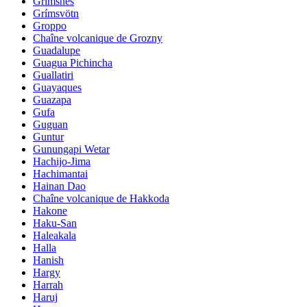
Grimsnes
Grímsvötn
Groppo
Chaîne volcanique de Grozny
Guadalupe
Guagua Pichincha
Guallatiri
Guayaques
Guazapa
Gufa
Guguan
Guntur
Gunungapi Wetar
Hachijo-Jima
Hachimantai
Hainan Dao
Chaîne volcanique de Hakkoda
Hakone
Haku-San
Haleakala
Halla
Hanish
Hargy
Harrah
Haruj