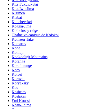
Kita-Fukutokutai
Kita-Iwo-Jima
Kizimen
Klabat
Kliuchevskoi
Kogaja-Jima
Kolbeinsey ridge
Chaîne volcanique de Kolokol
Komaga-Take
Komarov
Kone
Koniuji
Kookooligit Mountains
Koranga
Korath range
Koro
Korosi
Korovin
Koryaksky
Kos
Koshelev
Kostakan
Emi Koussi
Kozu-Shima