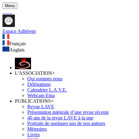
Menu
Espace Adhérent
Français
Anglais
L'ASSOCIATION
+
Qui sommes nous
Délégations
Calendrier L.A.V.E.
Webcam Etna
PUBLICATIONS
+
Revue LAVE
Présentation intégrale d’une revue récente
40 ans de la revue LAVE à la une
Portraits de quelques uns de nos auteurs
Mémoires
Livres