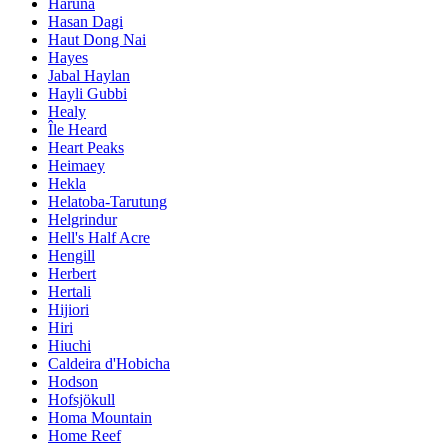
Haruna
Hasan Dagi
Haut Dong Nai
Hayes
Jabal Haylan
Hayli Gubbi
Healy
Île Heard
Heart Peaks
Heimaey
Hekla
Helatoba-Tarutung
Helgrindur
Hell's Half Acre
Hengill
Herbert
Hertali
Hijiori
Hiri
Hiuchi
Caldeira d'Hobicha
Hodson
Hofsjökull
Homa Mountain
Home Reef