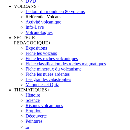
DVD
VOLCANS
+
Le tour du monde en 80 volcans
Référentiel Volcans
Activité volcanique
Info-Lave
Volcanologues
SECTEUR
PEDAGOGIQUE
+
Expositions
Fiche les volcans
Fiche les roches volcaniques
Fiche classification des roches magmatiques
Fiche minéraux du volcanisme
Fiche les nuées ardentes
Les grandes catastrophes
Maquettes et Quiz
THEMATIQUES
+
Histoire
Science
Risques volcaniques
Eruption
Découverte
Peintures
...