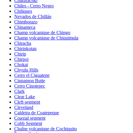
Chikurachki
Chiles - Cerro Negro
Chiliques
Nevados de Chillán
Chimborazo
Chinameca
Champ volcanique de Chingo
Champ volcanique de Chiquimula
Chiracha
Chirinkotan
Chirip
Chirpoi
Chokai
Chyulu Hills
Cerro el Ciguatepe
Cinnamon Butte
Cerro Cinotepec
Clark
Clear Lake
Cleft segment
Cleveland
Caldeira de Coatepeque
Coaxial segment
Cobb Segment
Chaîne volcanique de Cochiquito