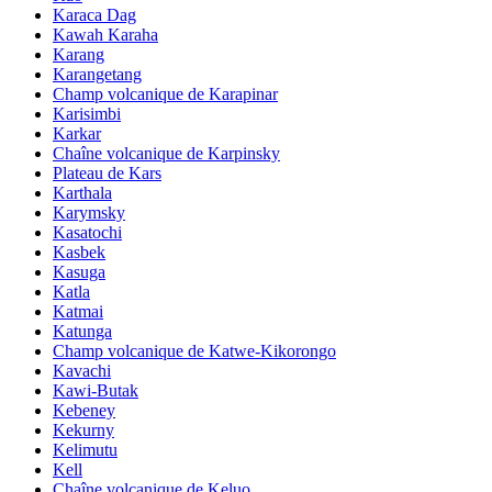
Karaca Dag
Kawah Karaha
Karang
Karangetang
Champ volcanique de Karapinar
Karisimbi
Karkar
Chaîne volcanique de Karpinsky
Plateau de Kars
Karthala
Karymsky
Kasatochi
Kasbek
Kasuga
Katla
Katmai
Katunga
Champ volcanique de Katwe-Kikorongo
Kavachi
Kawi-Butak
Kebeney
Kekurny
Kelimutu
Kell
Chaîne volcanique de Keluo