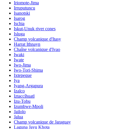
Iriomote-Jima
Irruputuncu
Isanotski
Isarog
Ischia
Iskut-Unuk river cones
Isluga
Champ volcanique d'Itasy
Harrat Ithnayn
Chaîne volcanique d'Ivao
Iwaki
Iwate
Iwo-Jima
Iwo-Tori-Shima
Ixtepeque
Iya
Iyang-Argapura
Izalco
Iztaccíhuatl
Izu-Tobu
Izumbwe-Mpoli
Jailolo
Jalua
Champ volcanique de Jaraguay
Laguna Jayu Khota