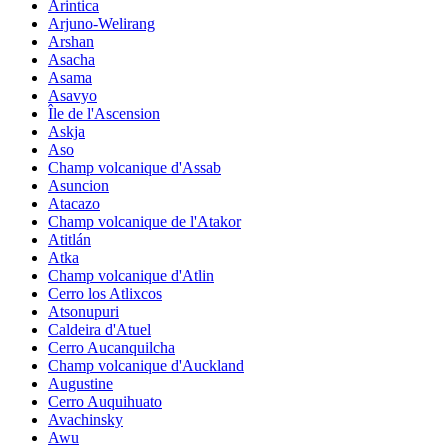
Arintica
Arjuno-Welirang
Arshan
Asacha
Asama
Asavyo
Île de l'Ascension
Askja
Aso
Champ volcanique d'Assab
Asuncion
Atacazo
Champ volcanique de l'Atakor
Atitlán
Atka
Champ volcanique d'Atlin
Cerro los Atlixcos
Atsonupuri
Caldeira d'Atuel
Cerro Aucanquilcha
Champ volcanique d'Auckland
Augustine
Cerro Auquihuato
Avachinsky
Awu