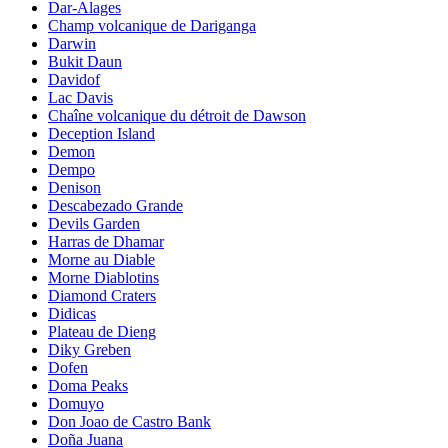
Dar-Alages
Champ volcanique de Dariganga
Darwin
Bukit Daun
Davidof
Lac Davis
Chaîne volcanique du détroit de Dawson
Deception Island
Demon
Dempo
Denison
Descabezado Grande
Devils Garden
Harras de Dhamar
Morne au Diable
Morne Diablotins
Diamond Craters
Didicas
Plateau de Dieng
Diky Greben
Dofen
Doma Peaks
Domuyo
Don Joao de Castro Bank
Doña Juana