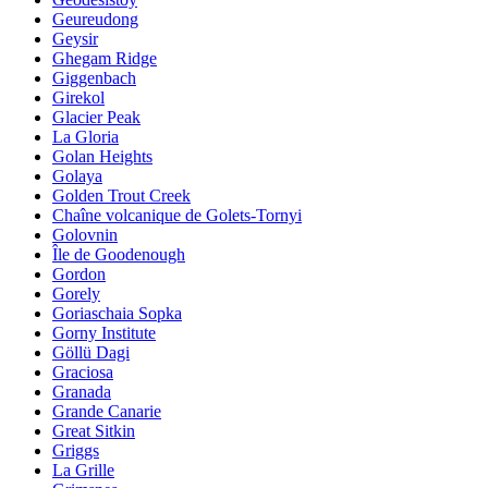
Geureudong
Geysir
Ghegam Ridge
Giggenbach
Girekol
Glacier Peak
La Gloria
Golan Heights
Golaya
Golden Trout Creek
Chaîne volcanique de Golets-Tornyi
Golovnin
Île de Goodenough
Gordon
Gorely
Goriaschaia Sopka
Gorny Institute
Göllü Dagi
Graciosa
Granada
Grande Canarie
Great Sitkin
Griggs
La Grille