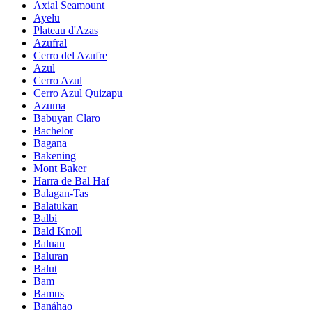
Axial Seamount
Ayelu
Plateau d'Azas
Azufral
Cerro del Azufre
Azul
Cerro Azul
Cerro Azul Quizapu
Azuma
Babuyan Claro
Bachelor
Bagana
Bakening
Mont Baker
Harra de Bal Haf
Balagan-Tas
Balatukan
Balbi
Bald Knoll
Baluan
Baluran
Balut
Bam
Bamus
Banáhao