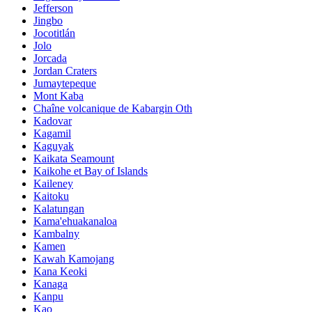
Jefferson
Jingbo
Jocotitlán
Jolo
Jorcada
Jordan Craters
Jumaytepeque
Mont Kaba
Chaîne volcanique de Kabargin Oth
Kadovar
Kagamil
Kaguyak
Kaikata Seamount
Kaikohe et Bay of Islands
Kaileney
Kaitoku
Kalatungan
Kama'ehuakanaloa
Kambalny
Kamen
Kawah Kamojang
Kana Keoki
Kanaga
Kanpu
Kao