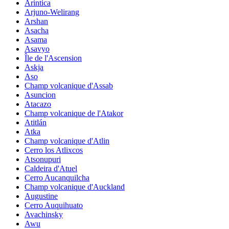
Arintica
Arjuno-Welirang
Arshan
Asacha
Asama
Asavyo
Île de l'Ascension
Askja
Aso
Champ volcanique d'Assab
Asuncion
Atacazo
Champ volcanique de l'Atakor
Atitlán
Atka
Champ volcanique d'Atlin
Cerro los Atlixcos
Atsonupuri
Caldeira d'Atuel
Cerro Aucanquilcha
Champ volcanique d'Auckland
Augustine
Cerro Auquihuato
Avachinsky
Awu