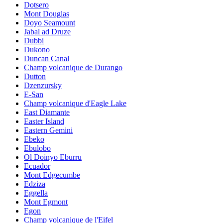
Dotsero
Mont Douglas
Doyo Seamount
Jabal ad Druze
Dubbi
Dukono
Duncan Canal
Champ volcanique de Durango
Dutton
Dzenzursky
E-San
Champ volcanique d'Eagle Lake
East Diamante
Easter Island
Eastern Gemini
Ebeko
Ebulobo
Ol Doinyo Eburru
Ecuador
Mont Edgecumbe
Edziza
Eggella
Mont Egmont
Egon
Champ volcanique de l'Eifel