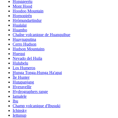
Honggeertu
Mont Hood
Hoodoo Mountain
Hornopirén
Hrómundartindur
Hualalai
Huambo
Chaîne volcanique de Huanquihue
Huaynaputina
Cerro Hudson
Hudson Mountains
Huequi
Nevado del Huila
Hulubelu
Los Humeros
Hunga Tonga-Hunga Ha'apai
Île Hunter
Hutapanjang
Hveravellir
Hydrographers range
Iamalele
Ibu
Champ volcanique d'Ibusuki
Ichinsky
Iettunup