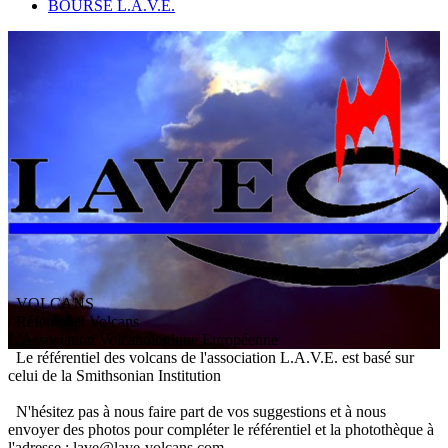
BOURSE L.A.V.E.
VOLCANS
/ Référentiel Volcans
L
'
A
ssociation
V
olcanologique
E
uropéenne
Le référentiel des volcans de l'association L.A.V.E. est basé sur
celui de la Smithsonian Institution
N'hésitez pas à nous faire part de vos suggestions et à nous
envoyer des photos pour compléter le référentiel et la photothèque à
l'adresse : lave@lave-volcans.com