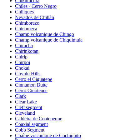
Chikurachki
Chiles - Cerro Negro
Chiliques
Nevados de Chillán
Chimborazo
Chinameca
Champ volcanique de Chingo
Champ volcanique de Chiquimula
Chiracha
Chirinkotan
Chirip
Chirpoi
Chokai
Chyulu Hills
Cerro el Ciguatepe
Cinnamon Butte
Cerro Cinotepec
Clark
Clear Lake
Cleft segment
Cleveland
Caldeira de Coatepeque
Coaxial segment
Cobb Segment
Chaîne volcanique de Cochiquito