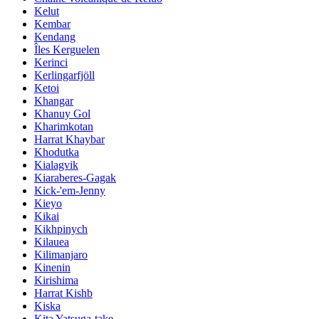
Kelut
Kembar
Kendang
Îles Kerguelen
Kerinci
Kerlingarfjöll
Ketoi
Khangar
Khanuy Gol
Kharimkotan
Harrat Khaybar
Khodutka
Kialagvik
Kiaraberes-Gagak
Kick-'em-Jenny
Kieyo
Kikai
Kikhpinych
Kilauea
Kilimanjaro
Kinenin
Kirishima
Harrat Kishb
Kiska
Kita Yatsuga-take