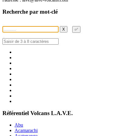
Recherche par mot-clé
X
✅
Référentiel Volcans L.A.V.E.
Abu
Acamarachi
Acatenango