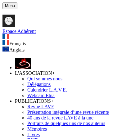
Menu
Espace Adhérent
Français
Anglais
L'ASSOCIATION
+
Qui sommes nous
Délégations
Calendrier L.A.V.E.
Webcam Etna
PUBLICATIONS
+
Revue LAVE
Présentation intégrale d’une revue récente
40 ans de la revue LAVE à la une
Portraits de quelques uns de nos auteurs
Mémoires
Livres