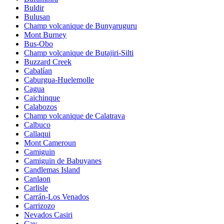
Buldir
Bulusan
Champ volcanique de Bunyaruguru
Mont Burney
Bus-Obo
Champ volcanique de Butajiri-Silti
Buzzard Creek
Cabalían
Caburgua-Huelemolle
Cagua
Caichinque
Calabozos
Champ volcanique de Calatrava
Calbuco
Callaqui
Mont Cameroun
Camiguin
Camiguin de Babuyanes
Candlemas Island
Canlaon
Carlisle
Carrán-Los Venados
Carrizozo
Nevados Casiri
Cay