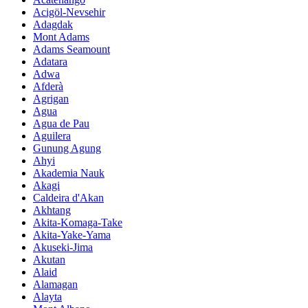
Acigöl-Nevsehir
Adagdak
Mont Adams
Adams Seamount
Adatara
Adwa
Afderà
Agrigan
Agua
Agua de Pau
Aguilera
Gunung Agung
Ahyi
Akademia Nauk
Akagi
Caldeira d'Akan
Akhtang
Akita-Komaga-Take
Akita-Yake-Yama
Akuseki-Jima
Akutan
Alaid
Alamagan
Alayta