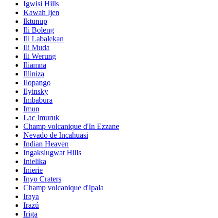
Igwisi Hills
Kawah Ijen
Iktunup
Ili Boleng
Ili Labalekan
Ili Muda
Ili Werung
Iliamna
Illiniza
Ilopango
Ilyinsky
Imbabura
Imun
Lac Imuruk
Champ volcanique d'In Ezzane
Nevado de Incahuasi
Indian Heaven
Ingakslugwat Hills
Inielika
Inierie
Inyo Craters
Champ volcanique d'Ipala
Iraya
Irazú
Iriga