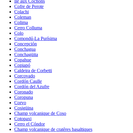
Île aux Cochons
Cofre de Perote
Colachi
Coleman
Colima
Cerro Colluma
Colo
Comondú-La Purísima
Concepción
Conchagua
Conchagüita
Copahue
Copiapó
Caldeira de Corbetti
Corcovado
Cordón Caulle
Cordón del Azufre
Coronado
Coropuna
Corvo
Cosigüina
Champ volcanique de Coso
Cotopaxi
Cerro el Cóndor
Champ volcanique de cratères basaltiques