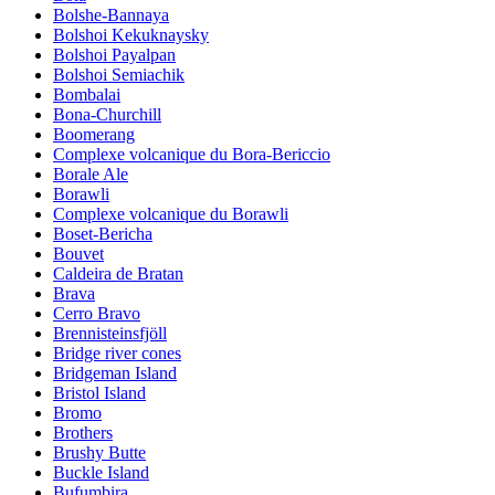
Bolshe-Bannaya
Bolshoi Kekuknaysky
Bolshoi Payalpan
Bolshoi Semiachik
Bombalai
Bona-Churchill
Boomerang
Complexe volcanique du Bora-Bericcio
Borale Ale
Borawli
Complexe volcanique du Borawli
Boset-Bericha
Bouvet
Caldeira de Bratan
Brava
Cerro Bravo
Brennisteinsfjöll
Bridge river cones
Bridgeman Island
Bristol Island
Bromo
Brothers
Brushy Butte
Buckle Island
Bufumbira