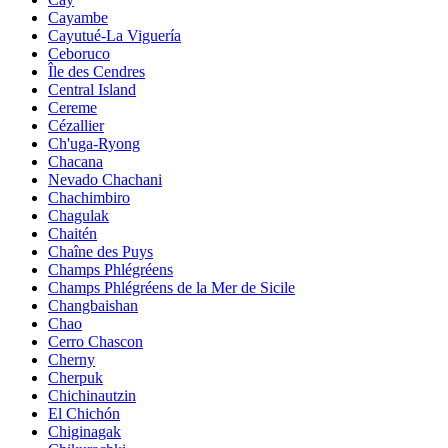
Cayambe
Cayutué-La Viguería
Ceboruco
Île des Cendres
Central Island
Cereme
Cézallier
Ch'uga-Ryong
Chacana
Nevado Chachani
Chachimbiro
Chagulak
Chaitén
Chaîne des Puys
Champs Phlégréens
Champs Phlégréens de la Mer de Sicile
Changbaishan
Chao
Cerro Chascon
Cherny
Cherpuk
Chichinautzin
El Chichón
Chiginagak