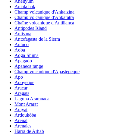
Aneityum
Aniakchak
Champ volcanique d'Ankaizina
Champ volcanique d'Ankaratra
Chaîne volcanique d'Antillanca
Antipodes Island
Antisana
Antofagasta de la Sierra
Antuco
Aoba
Aoga-Shima
Apagado
Apaneca range
Champ volcanique d'Apastepeque
Apo
Apoyeque
Aracar
Aragats
Laguna Aramuaca
Mont Ararat
Arayat
Ardoukôba
Arenal
Arenales
Harra de Arhab