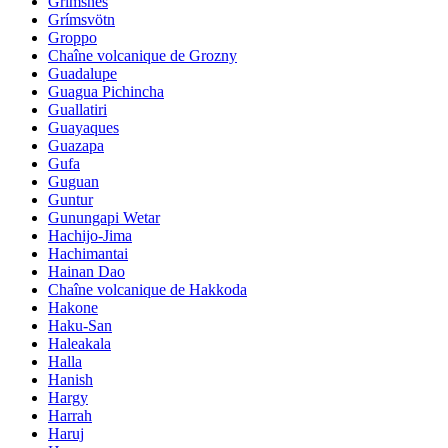
Grimsnes
Grímsvötn
Groppo
Chaîne volcanique de Grozny
Guadalupe
Guagua Pichincha
Guallatiri
Guayaques
Guazapa
Gufa
Guguan
Guntur
Gunungapi Wetar
Hachijo-Jima
Hachimantai
Hainan Dao
Chaîne volcanique de Hakkoda
Hakone
Haku-San
Haleakala
Halla
Hanish
Hargy
Harrah
Haruj