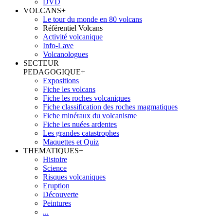
DVD
VOLCANS
+
Le tour du monde en 80 volcans
Référentiel Volcans
Activité volcanique
Info-Lave
Volcanologues
SECTEUR
PEDAGOGIQUE
+
Expositions
Fiche les volcans
Fiche les roches volcaniques
Fiche classification des roches magmatiques
Fiche minéraux du volcanisme
Fiche les nuées ardentes
Les grandes catastrophes
Maquettes et Quiz
THEMATIQUES
+
Histoire
Science
Risques volcaniques
Eruption
Découverte
Peintures
...