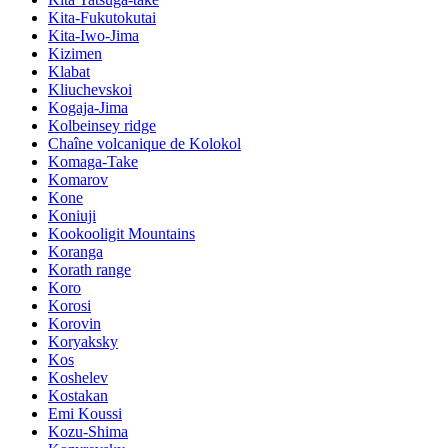
Kita-Fukutokutai
Kita-Iwo-Jima
Kizimen
Klabat
Kliuchevskoi
Kogaja-Jima
Kolbeinsey ridge
Chaîne volcanique de Kolokol
Komaga-Take
Komarov
Kone
Koniuji
Kookooligit Mountains
Koranga
Korath range
Koro
Korosi
Korovin
Koryaksky
Kos
Koshelev
Kostakan
Emi Koussi
Kozu-Shima