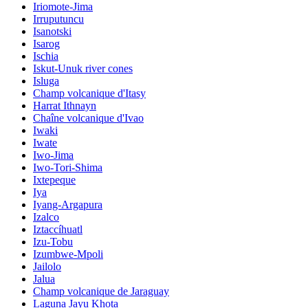
Iriomote-Jima
Irruputuncu
Isanotski
Isarog
Ischia
Iskut-Unuk river cones
Isluga
Champ volcanique d'Itasy
Harrat Ithnayn
Chaîne volcanique d'Ivao
Iwaki
Iwate
Iwo-Jima
Iwo-Tori-Shima
Ixtepeque
Iya
Iyang-Argapura
Izalco
Iztaccíhuatl
Izu-Tobu
Izumbwe-Mpoli
Jailolo
Jalua
Champ volcanique de Jaraguay
Laguna Jayu Khota