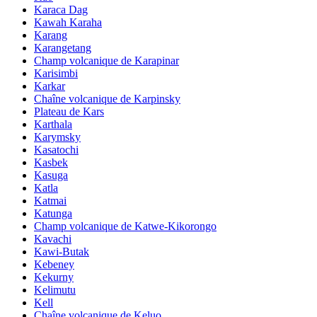
Karaca Dag
Kawah Karaha
Karang
Karangetang
Champ volcanique de Karapinar
Karisimbi
Karkar
Chaîne volcanique de Karpinsky
Plateau de Kars
Karthala
Karymsky
Kasatochi
Kasbek
Kasuga
Katla
Katmai
Katunga
Champ volcanique de Katwe-Kikorongo
Kavachi
Kawi-Butak
Kebeney
Kekurny
Kelimutu
Kell
Chaîne volcanique de Keluo