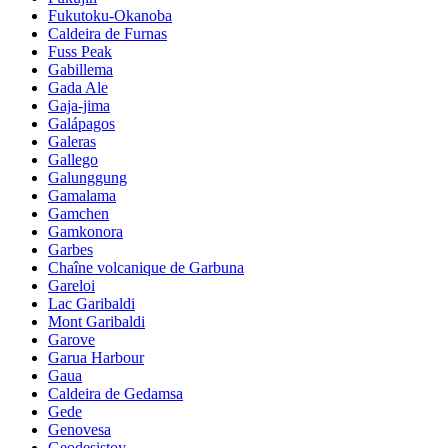
Fukutoku-Okanoba
Caldeira de Furnas
Fuss Peak
Gabillema
Gada Ale
Gaja-jima
Galápagos
Galeras
Gallego
Galunggung
Gamalama
Gamchen
Gamkonora
Garbes
Chaîne volcanique de Garbuna
Gareloi
Lac Garibaldi
Mont Garibaldi
Garove
Garua Harbour
Gaua
Caldeira de Gedamsa
Gede
Genovesa
Geodesistoy