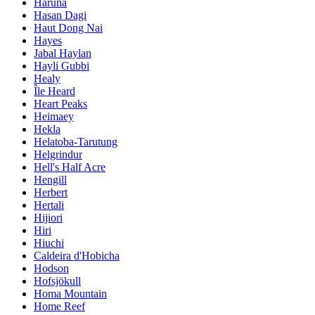
Haruna
Hasan Dagi
Haut Dong Nai
Hayes
Jabal Haylan
Hayli Gubbi
Healy
Île Heard
Heart Peaks
Heimaey
Hekla
Helatoba-Tarutung
Helgrindur
Hell's Half Acre
Hengill
Herbert
Hertali
Hijiori
Hiri
Hiuchi
Caldeira d'Hobicha
Hodson
Hofsjökull
Homa Mountain
Home Reef