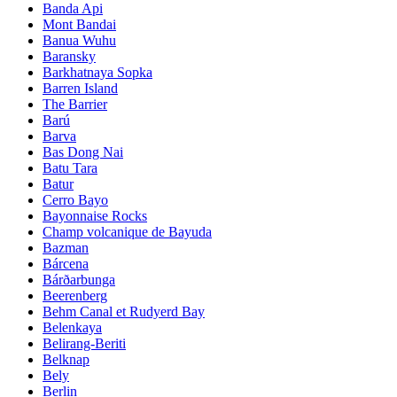
Banda Api
Mont Bandai
Banua Wuhu
Baransky
Barkhatnaya Sopka
Barren Island
The Barrier
Barú
Barva
Bas Dong Nai
Batu Tara
Batur
Cerro Bayo
Bayonnaise Rocks
Champ volcanique de Bayuda
Bazman
Bárcena
Bárðarbunga
Beerenberg
Behm Canal et Rudyerd Bay
Belenkaya
Belirang-Beriti
Belknap
Bely
Berlin