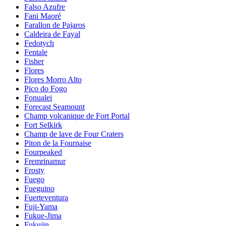
Falso Azufre
Fani Maoré
Farallon de Pajaros
Caldeira de Fayal
Fedotych
Fentale
Fisher
Flores
Flores Morro Alto
Pico do Fogo
Fonualei
Forecast Seamount
Champ volcanique de Fort Portal
Fort Selkirk
Champ de lave de Four Craters
Piton de la Fournaise
Fourpeaked
Fremrinamur
Frosty
Fuego
Fueguino
Fuerteventura
Fuji-Yama
Fukue-Jima
Fukujin