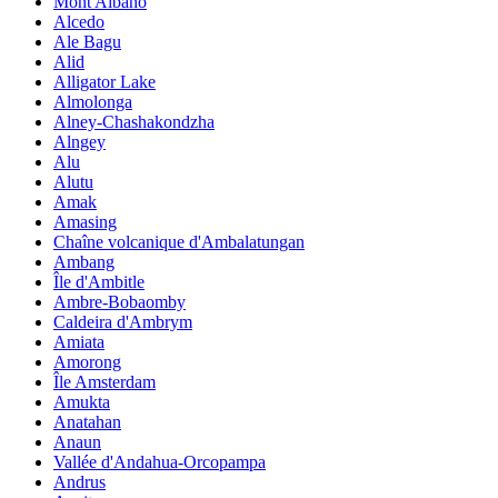
Mont Albano
Alcedo
Ale Bagu
Alid
Alligator Lake
Almolonga
Alney-Chashakondzha
Alngey
Alu
Alutu
Amak
Amasing
Chaîne volcanique d'Ambalatungan
Ambang
Île d'Ambitle
Ambre-Bobaomby
Caldeira d'Ambrym
Amiata
Amorong
Île Amsterdam
Amukta
Anatahan
Anaun
Vallée d'Andahua-Orcopampa
Andrus