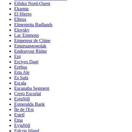
Eifuku Nord-Ouest
Ekarma
El Hierro
Elbrus
Elmenteita Badlands
Elovsky
Lac Emmons
Empereur de Chine
Emuruangogolak
Endeavour Ridge
Epi
Erciyes Dagi
Erebus
Erta Ale
Es Safa
Escala
Escanaba Segment
Cerro Escorial
Esjufjöll
Esmeralda Bank
Île de l'Est
Estelí
Etna
Eyjafjöll
Falcon Island