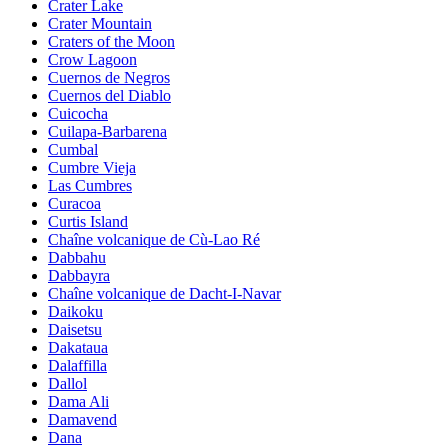
Crater Lake
Crater Mountain
Craters of the Moon
Crow Lagoon
Cuernos de Negros
Cuernos del Diablo
Cuicocha
Cuilapa-Barbarena
Cumbal
Cumbre Vieja
Las Cumbres
Curacoa
Curtis Island
Chaîne volcanique de Cù-Lao Ré
Dabbahu
Dabbayra
Chaîne volcanique de Dacht-I-Navar
Daikoku
Daisetsu
Dakataua
Dalaffilla
Dallol
Dama Ali
Damavend
Dana