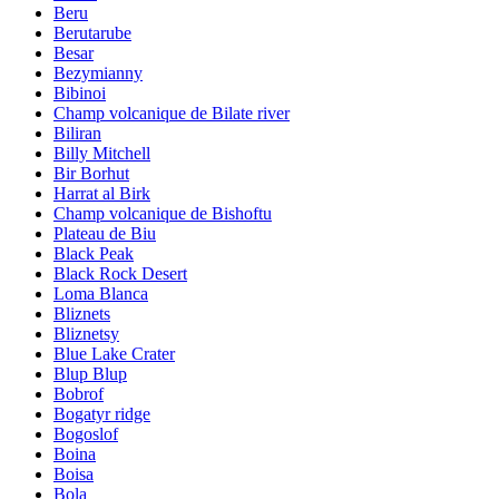
Beru
Berutarube
Besar
Bezymianny
Bibinoi
Champ volcanique de Bilate river
Biliran
Billy Mitchell
Bir Borhut
Harrat al Birk
Champ volcanique de Bishoftu
Plateau de Biu
Black Peak
Black Rock Desert
Loma Blanca
Bliznets
Bliznetsy
Blue Lake Crater
Blup Blup
Bobrof
Bogatyr ridge
Bogoslof
Boina
Boisa
Bola