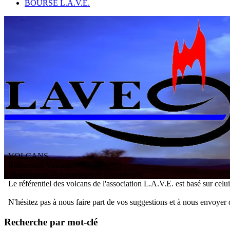
BOURSE L.A.V.E.
VOLCANS
/ Référentiel Volcans
L
'
A
ssociation
V
olcanologique
E
uropéenne
Le référentiel des volcans de l'association L.A.V.E. est basé sur celu
N'hésitez pas à nous faire part de vos suggestions et à nous envoyer 
Recherche par mot-clé