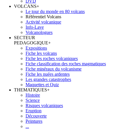
DVD
VOLCANS
+
Le tour du monde en 80 volcans
Référentiel Volcans
Activité volcanique
Info-Lave
Volcanologues
SECTEUR
PEDAGOGIQUE
+
Expositions
Fiche les volcans
Fiche les roches volcaniques
Fiche classification des roches magmatiques
Fiche minéraux du volcanisme
Fiche les nuées ardentes
Les grandes catastrophes
Maquettes et Quiz
THEMATIQUES
+
Histoire
Science
Risques volcaniques
Eruption
Découverte
Peintures
...