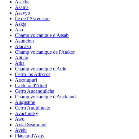
Asacha
Asama
Asavyo
Île de l'Ascension
Askja
Aso
Champ volcanique d'Assab
Asuncion
Atacazo
Champ volcanique de l'Atakor
Atitlán
Atka
Champ volcanique d'Atlin
Cerro los Atlixcos
Atsonupuri
Caldeira d'Atuel
Cerro Aucanquilcha
Champ volcanique d'Auckland
Augustine
Cerro Auquihuato
Avachinsky
Awu
Axial Seamount
Ayelu
Plateau d'Azas