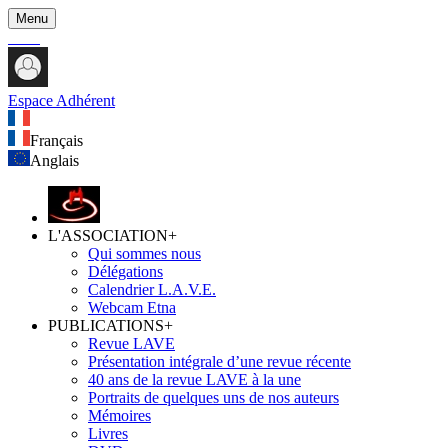
Menu
Espace Adhérent
Français
Anglais
L'ASSOCIATION
+
Qui sommes nous
Délégations
Calendrier L.A.V.E.
Webcam Etna
PUBLICATIONS
+
Revue LAVE
Présentation intégrale d’une revue récente
40 ans de la revue LAVE à la une
Portraits de quelques uns de nos auteurs
Mémoires
Livres