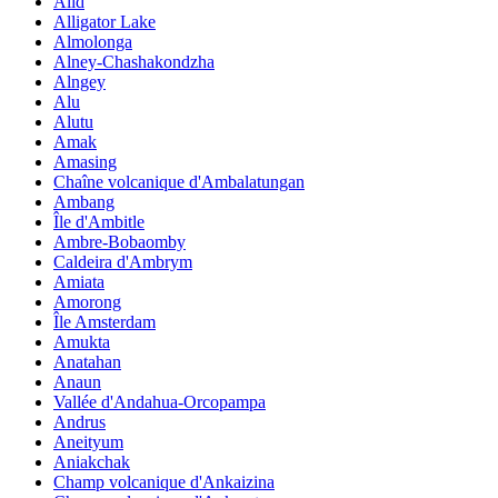
Alid
Alligator Lake
Almolonga
Alney-Chashakondzha
Alngey
Alu
Alutu
Amak
Amasing
Chaîne volcanique d'Ambalatungan
Ambang
Île d'Ambitle
Ambre-Bobaomby
Caldeira d'Ambrym
Amiata
Amorong
Île Amsterdam
Amukta
Anatahan
Anaun
Vallée d'Andahua-Orcopampa
Andrus
Aneityum
Aniakchak
Champ volcanique d'Ankaizina