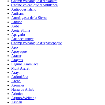
Champ volcanique d'Ankaratra
Chaîne volcanique d'Antillanca
Antipodes Island
Antisana
Antofagasta de la Sierra
Antuco
Aoba
Aoga-Shima
Apagado
Apaneca range
Champ volcanique d'Apastepeque
Apo
Apoyeque
Aracar
Aragats
Laguna Aramuaca
Mont Ararat
Arayat
Ardoukôba
Arenal
Arenales
Harra de Arhab
Arintica
Arjuno-Welirang
Arshan