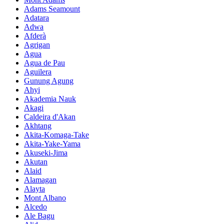
Adams Seamount
Adatara
Adwa
Afderà
Agrigan
Agua
Agua de Pau
Aguilera
Gunung Agung
Ahyi
Akademia Nauk
Akagi
Caldeira d'Akan
Akhtang
Akita-Komaga-Take
Akita-Yake-Yama
Akuseki-Jima
Akutan
Alaid
Alamagan
Alayta
Mont Albano
Alcedo
Ale Bagu