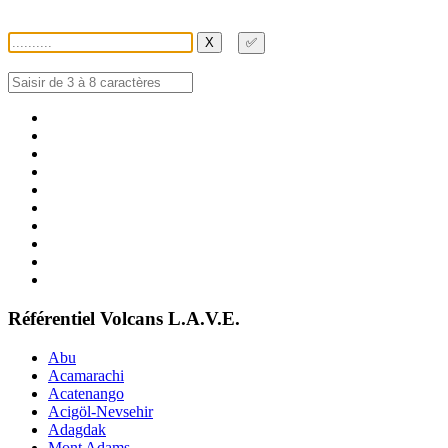
X
✅
Référentiel Volcans L.A.V.E.
Abu
Acamarachi
Acatenango
Acigöl-Nevsehir
Adagdak
Mont Adams