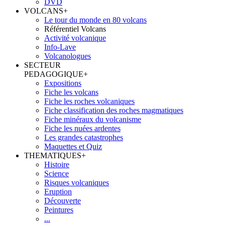
DVD
VOLCANS
+
Le tour du monde en 80 volcans
Référentiel Volcans
Activité volcanique
Info-Lave
Volcanologues
SECTEUR
PEDAGOGIQUE
+
Expositions
Fiche les volcans
Fiche les roches volcaniques
Fiche classification des roches magmatiques
Fiche minéraux du volcanisme
Fiche les nuées ardentes
Les grandes catastrophes
Maquettes et Quiz
THEMATIQUES
+
Histoire
Science
Risques volcaniques
Eruption
Découverte
Peintures
...