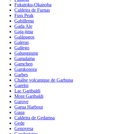
Fukutoku-Okanoba
Caldeira de Furnas
Fuss Peak
Gabillema
Gada Ale
Gaja-jima
Galápagos
Galeras
Gallego
Galunggung
Gamalama
Gamchen
Gamkonora
Garbes
Chaîne volcanique de Garbuna
Gareloi
Lac Garibaldi
Mont Garibaldi
Garove
Garua Harbour
Gaua
Caldeira de Gedamsa
Gede
Genovesa
Geodesistoy