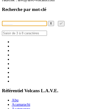
Recherche par mot-clé
X
✅
Référentiel Volcans L.A.V.E.
Abu
Acamarachi
Acatenango