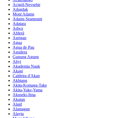
Acigöl-Nevsehir
Adagdak
Mont Adams
Adams Seamount
Adatara
Adwa
Afderà
Agrigan
Agua
Agua de Pau
Aguilera
Gunung Agung
Ahyi
Akademia Nauk
Akagi
Caldeira d'Akan
Akhtang
Akita-Komaga-Take
Akita-Yake-Yama
Akuseki-Jima
Akutan
Alaid
Alamagan
Alayta