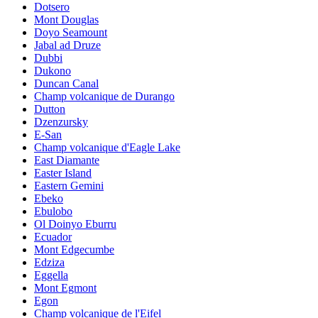
Dotsero
Mont Douglas
Doyo Seamount
Jabal ad Druze
Dubbi
Dukono
Duncan Canal
Champ volcanique de Durango
Dutton
Dzenzursky
E-San
Champ volcanique d'Eagle Lake
East Diamante
Easter Island
Eastern Gemini
Ebeko
Ebulobo
Ol Doinyo Eburru
Ecuador
Mont Edgecumbe
Edziza
Eggella
Mont Egmont
Egon
Champ volcanique de l'Eifel