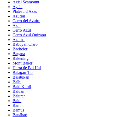
Axial Seamount
Ayelu
Plateau d'Azas
Azufral
Cerro del Azufre
Azul
Cerro Azul
Cerro Azul Quizapu
Azuma
Babuyan Claro
Bachelor
Bagana
Bakening
Mont Baker
Harra de Bal Haf
Balagan-Tas
Balatukan
Balbi
Bald Knoll
Baluan
Baluran
Balut
Bam
Bamus
Banáhao