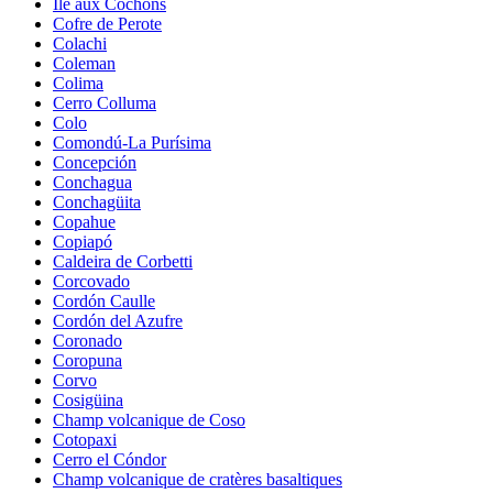
Île aux Cochons
Cofre de Perote
Colachi
Coleman
Colima
Cerro Colluma
Colo
Comondú-La Purísima
Concepción
Conchagua
Conchagüita
Copahue
Copiapó
Caldeira de Corbetti
Corcovado
Cordón Caulle
Cordón del Azufre
Coronado
Coropuna
Corvo
Cosigüina
Champ volcanique de Coso
Cotopaxi
Cerro el Cóndor
Champ volcanique de cratères basaltiques