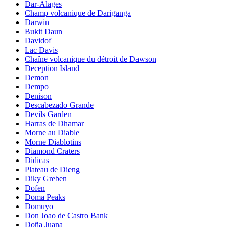
Dar-Alages
Champ volcanique de Dariganga
Darwin
Bukit Daun
Davidof
Lac Davis
Chaîne volcanique du détroit de Dawson
Deception Island
Demon
Dempo
Denison
Descabezado Grande
Devils Garden
Harras de Dhamar
Morne au Diable
Morne Diablotins
Diamond Craters
Didicas
Plateau de Dieng
Diky Greben
Dofen
Doma Peaks
Domuyo
Don Joao de Castro Bank
Doña Juana