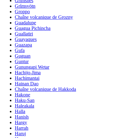
Grimsnes
Grímsvötn
Groppo
Chaîne volcanique de Grozny
Guadalupe
Guagua Pichincha
Guallatiri
Guayaques
Guazapa
Gufa
Guguan
Guntur
Gunungapi Wetar
Hachijo-Jima
Hachimantai
Hainan Dao
Chaîne volcanique de Hakkoda
Hakone
Haku-San
Haleakala
Halla
Hanish
Hargy
Harrah
Haruj