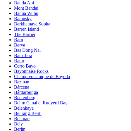
Banda Api
Mont Bandai
Banua Wuhu
Baransky
Barkhatnaya Sopka
Barren Island
The Barrier
Barú
Barva
Bas Dong Nai
Batu Tara
Batur
Cerro Bayo
Bayonnaise Rocks
Champ volcanique de Bayuda
Bazman
Bárcena
Bárðarbunga
Beerenberg
Behm Canal et Rudyerd Bay
Belenkaya
Belirang-Beriti
Belknap
Bely
Berlin