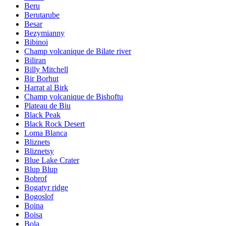
Beru
Berutarube
Besar
Bezymianny
Bibinoi
Champ volcanique de Bilate river
Biliran
Billy Mitchell
Bir Borhut
Harrat al Birk
Champ volcanique de Bishoftu
Plateau de Biu
Black Peak
Black Rock Desert
Loma Blanca
Bliznets
Bliznetsy
Blue Lake Crater
Blup Blup
Bobrof
Bogatyr ridge
Bogoslof
Boina
Boisa
Bola