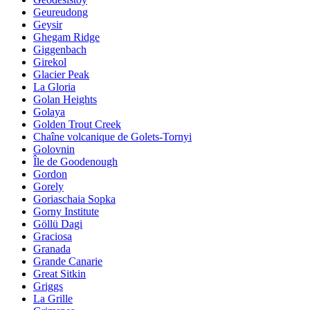
Geureudong
Geysir
Ghegam Ridge
Giggenbach
Girekol
Glacier Peak
La Gloria
Golan Heights
Golaya
Golden Trout Creek
Chaîne volcanique de Golets-Tornyi
Golovnin
Île de Goodenough
Gordon
Gorely
Goriaschaia Sopka
Gorny Institute
Göllü Dagi
Graciosa
Granada
Grande Canarie
Great Sitkin
Griggs
La Grille