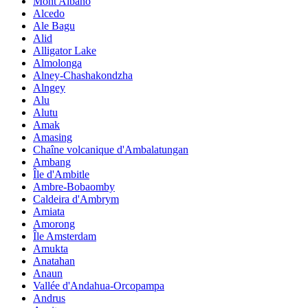
Mont Albano
Alcedo
Ale Bagu
Alid
Alligator Lake
Almolonga
Alney-Chashakondzha
Alngey
Alu
Alutu
Amak
Amasing
Chaîne volcanique d'Ambalatungan
Ambang
Île d'Ambitle
Ambre-Bobaomby
Caldeira d'Ambrym
Amiata
Amorong
Île Amsterdam
Amukta
Anatahan
Anaun
Vallée d'Andahua-Orcopampa
Andrus