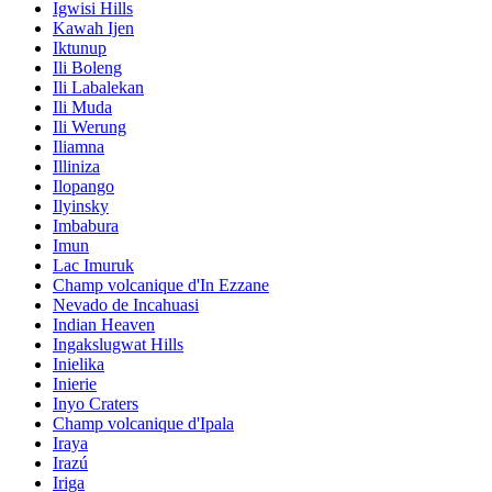
Igwisi Hills
Kawah Ijen
Iktunup
Ili Boleng
Ili Labalekan
Ili Muda
Ili Werung
Iliamna
Illiniza
Ilopango
Ilyinsky
Imbabura
Imun
Lac Imuruk
Champ volcanique d'In Ezzane
Nevado de Incahuasi
Indian Heaven
Ingakslugwat Hills
Inielika
Inierie
Inyo Craters
Champ volcanique d'Ipala
Iraya
Irazú
Iriga