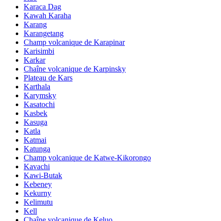
Karaca Dag
Kawah Karaha
Karang
Karangetang
Champ volcanique de Karapinar
Karisimbi
Karkar
Chaîne volcanique de Karpinsky
Plateau de Kars
Karthala
Karymsky
Kasatochi
Kasbek
Kasuga
Katla
Katmai
Katunga
Champ volcanique de Katwe-Kikorongo
Kavachi
Kawi-Butak
Kebeney
Kekurny
Kelimutu
Kell
Chaîne volcanique de Keluo