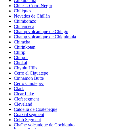
Chikurachki
Chiles - Cerro Negro
Chiliques
Nevados de Chillán
Chimborazo
Chinameca
Champ volcanique de Chingo
Champ volcanique de Chiquimula
Chiracha
Chirinkotan
Chirip
Chirpoi
Chokai
Chyulu Hills
Cerro el Ciguatepe
Cinnamon Butte
Cerro Cinotepec
Clark
Clear Lake
Cleft segment
Cleveland
Caldeira de Coatepeque
Coaxial segment
Cobb Segment
Chaîne volcanique de Cochiquito