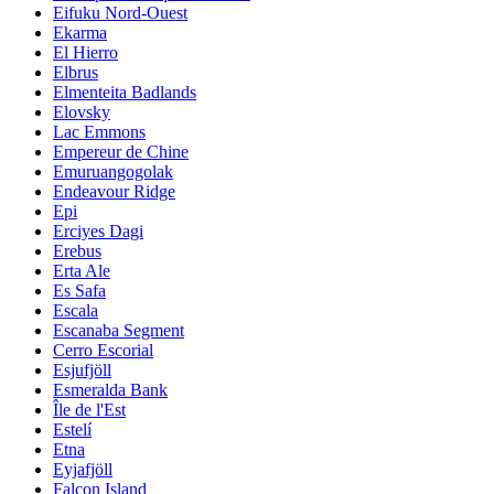
Eifuku Nord-Ouest
Ekarma
El Hierro
Elbrus
Elmenteita Badlands
Elovsky
Lac Emmons
Empereur de Chine
Emuruangogolak
Endeavour Ridge
Epi
Erciyes Dagi
Erebus
Erta Ale
Es Safa
Escala
Escanaba Segment
Cerro Escorial
Esjufjöll
Esmeralda Bank
Île de l'Est
Estelí
Etna
Eyjafjöll
Falcon Island