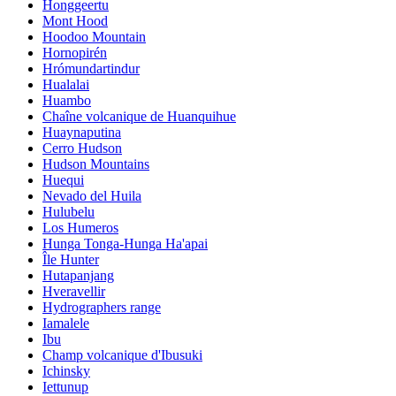
Honggeertu
Mont Hood
Hoodoo Mountain
Hornopirén
Hrómundartindur
Hualalai
Huambo
Chaîne volcanique de Huanquihue
Huaynaputina
Cerro Hudson
Hudson Mountains
Huequi
Nevado del Huila
Hulubelu
Los Humeros
Hunga Tonga-Hunga Ha'apai
Île Hunter
Hutapanjang
Hveravellir
Hydrographers range
Iamalele
Ibu
Champ volcanique d'Ibusuki
Ichinsky
Iettunup