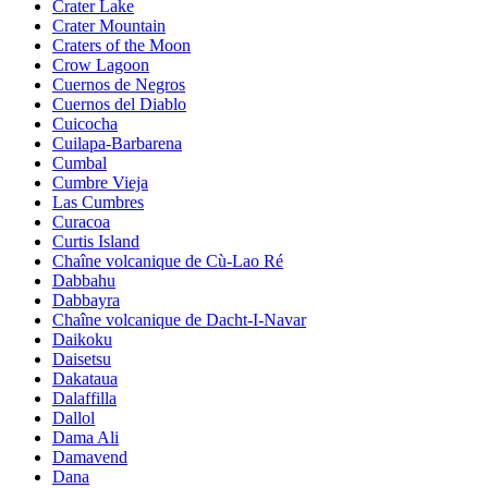
Crater Lake
Crater Mountain
Craters of the Moon
Crow Lagoon
Cuernos de Negros
Cuernos del Diablo
Cuicocha
Cuilapa-Barbarena
Cumbal
Cumbre Vieja
Las Cumbres
Curacoa
Curtis Island
Chaîne volcanique de Cù-Lao Ré
Dabbahu
Dabbayra
Chaîne volcanique de Dacht-I-Navar
Daikoku
Daisetsu
Dakataua
Dalaffilla
Dallol
Dama Ali
Damavend
Dana