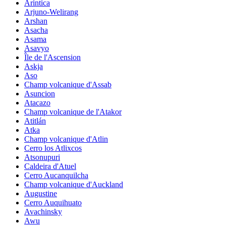
Arintica
Arjuno-Welirang
Arshan
Asacha
Asama
Asavyo
Île de l'Ascension
Askja
Aso
Champ volcanique d'Assab
Asuncion
Atacazo
Champ volcanique de l'Atakor
Atitlán
Atka
Champ volcanique d'Atlin
Cerro los Atlixcos
Atsonupuri
Caldeira d'Atuel
Cerro Aucanquilcha
Champ volcanique d'Auckland
Augustine
Cerro Auquihuato
Avachinsky
Awu