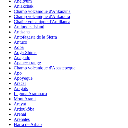
Aneityum
Aniakchak
Champ volcanique d'Ankaizina
Champ volcanique d'Ankaratra
Chaîne volcanique d'Antillanca
Antipodes Island
Antisana
Antofagasta de la Sierra
Antuco
Aoba
Aoga-Shima
Apagado
Apaneca range
Champ volcanique d'Apastepeque
Apo
Apoyeque
Aracar
Aragats
Laguna Aramuaca
Mont Ararat
Arayat
Ardoukôba
Arenal
Arenales
Harra de Arhab