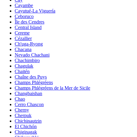
Cayambe
Cayutué-La Viguería
Ceboruco
Île des Cendres
Central Island
Cereme
Cézallier
Ch'uga-Ryong
Chacana
Nevado Chachani
Chachimbiro
Chagulak
Chaitén
Chaîne des Puys
Champs Phlégréens
Champs Phlégréens de la Mer de Sicile
Changbaishan
Chao
Cerro Chascon
Cherny
Cherpuk
Chichinautzin
El Chichón
Chiginagak