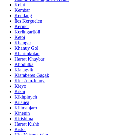
Kelut
Kembar
Kendang
Îles Kerguelen
Kerinci
Kerlingarfjöll
Ketoi
Khangar
Khanuy Gol
Kharimkotan
Harrat Khaybar
Khodutka
Kialagvik
Kiaraberes-Gagak
Kick-'em-Jenny
Kieyo
Kikai
Kikhpinych
Kilauea
Kilimanjaro
Kinenin
Kirishima
Harrat Kishb
Kiska
Kita Yatsuga-take