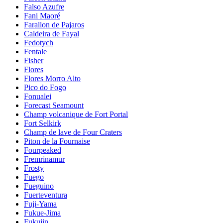
Falso Azufre
Fani Maoré
Farallon de Pajaros
Caldeira de Fayal
Fedotych
Fentale
Fisher
Flores
Flores Morro Alto
Pico do Fogo
Fonualei
Forecast Seamount
Champ volcanique de Fort Portal
Fort Selkirk
Champ de lave de Four Craters
Piton de la Fournaise
Fourpeaked
Fremrinamur
Frosty
Fuego
Fueguino
Fuerteventura
Fuji-Yama
Fukue-Jima
Fukujin