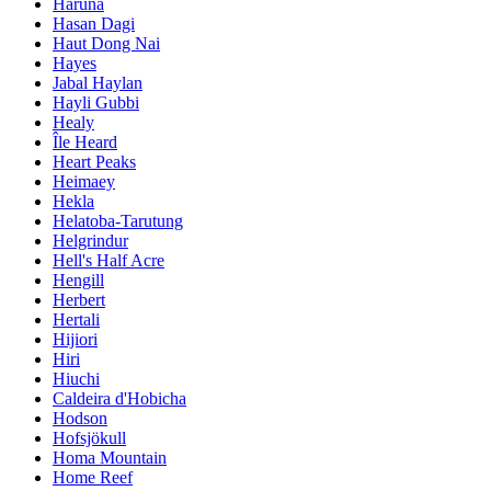
Haruna
Hasan Dagi
Haut Dong Nai
Hayes
Jabal Haylan
Hayli Gubbi
Healy
Île Heard
Heart Peaks
Heimaey
Hekla
Helatoba-Tarutung
Helgrindur
Hell's Half Acre
Hengill
Herbert
Hertali
Hijiori
Hiri
Hiuchi
Caldeira d'Hobicha
Hodson
Hofsjökull
Homa Mountain
Home Reef