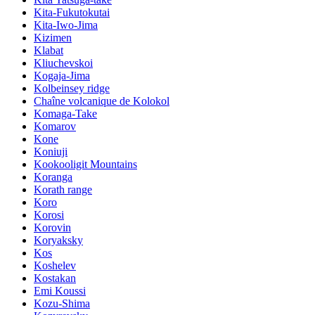
Kita-Fukutokutai
Kita-Iwo-Jima
Kizimen
Klabat
Kliuchevskoi
Kogaja-Jima
Kolbeinsey ridge
Chaîne volcanique de Kolokol
Komaga-Take
Komarov
Kone
Koniuji
Kookooligit Mountains
Koranga
Korath range
Koro
Korosi
Korovin
Koryaksky
Kos
Koshelev
Kostakan
Emi Koussi
Kozu-Shima