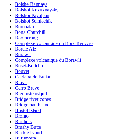
Bolshe-Bannaya
Bolshoi Kekuknaysky
Bolshoi Payalpan
Bolshoi Semiachik
Bombalai
Bona-Churchill
Boomerang
Complexe volcanique du Bora-Bericcio
Borale Ale
Borawli
Complexe volcanique du Borawli
Boset-Bericha
Bouvet
Caldeira de Bratan
Brava
Cerro Bravo
Brennisteinsfjöll
Bridge river cones
Bridgeman Island
Bristol Island
Bromo
Brothers
Brushy Butte
Buckle Island
Bufumbira