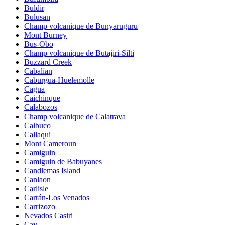
Buldir
Bulusan
Champ volcanique de Bunyaruguru
Mont Burney
Bus-Obo
Champ volcanique de Butajiri-Silti
Buzzard Creek
Cabalían
Caburgua-Huelemolle
Cagua
Caichinque
Calabozos
Champ volcanique de Calatrava
Calbuco
Callaqui
Mont Cameroun
Camiguin
Camiguin de Babuyanes
Candlemas Island
Canlaon
Carlisle
Carrán-Los Venados
Carrizozo
Nevados Casiri
Cay