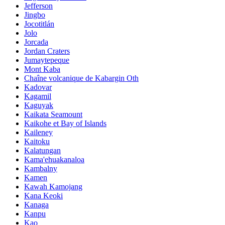
Jefferson
Jingbo
Jocotitlán
Jolo
Jorcada
Jordan Craters
Jumaytepeque
Mont Kaba
Chaîne volcanique de Kabargin Oth
Kadovar
Kagamil
Kaguyak
Kaikata Seamount
Kaikohe et Bay of Islands
Kaileney
Kaitoku
Kalatungan
Kama'ehuakanaloa
Kambalny
Kamen
Kawah Kamojang
Kana Keoki
Kanaga
Kanpu
Kao