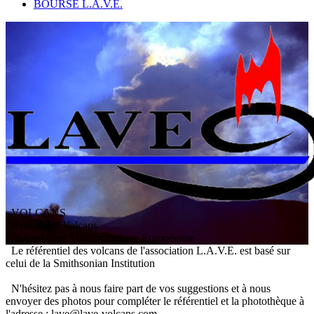
BOURSE L.A.V.E.
VOLCANS
/ Référentiel Volcans
L
'
A
ssociation
V
olcanologique
E
uropéenne
Le référentiel des volcans de l'association L.A.V.E. est basé sur
celui de la Smithsonian Institution
N'hésitez pas à nous faire part de vos suggestions et à nous
envoyer des photos pour compléter le référentiel et la photothèque à
l'adresse : lave@lave-volcans.com