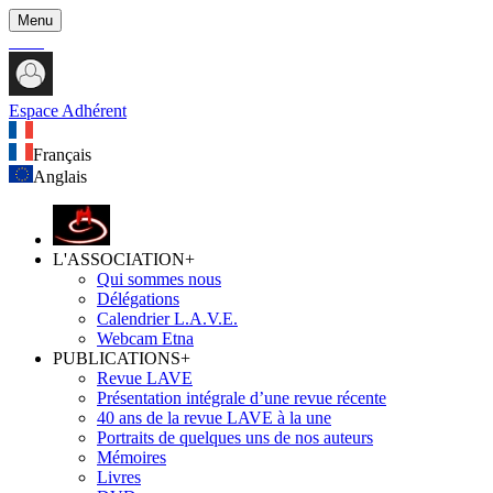
Menu
Espace Adhérent
Français
Anglais
L'ASSOCIATION
+
Qui sommes nous
Délégations
Calendrier L.A.V.E.
Webcam Etna
PUBLICATIONS
+
Revue LAVE
Présentation intégrale d’une revue récente
40 ans de la revue LAVE à la une
Portraits de quelques uns de nos auteurs
Mémoires
Livres