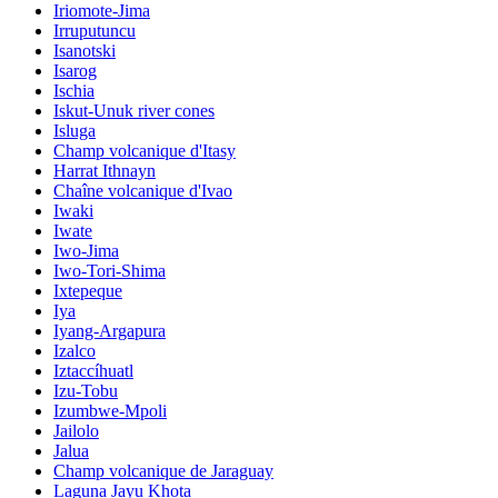
Iriomote-Jima
Irruputuncu
Isanotski
Isarog
Ischia
Iskut-Unuk river cones
Isluga
Champ volcanique d'Itasy
Harrat Ithnayn
Chaîne volcanique d'Ivao
Iwaki
Iwate
Iwo-Jima
Iwo-Tori-Shima
Ixtepeque
Iya
Iyang-Argapura
Izalco
Iztaccíhuatl
Izu-Tobu
Izumbwe-Mpoli
Jailolo
Jalua
Champ volcanique de Jaraguay
Laguna Jayu Khota