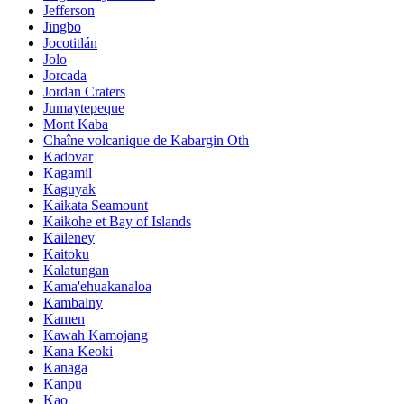
Jefferson
Jingbo
Jocotitlán
Jolo
Jorcada
Jordan Craters
Jumaytepeque
Mont Kaba
Chaîne volcanique de Kabargin Oth
Kadovar
Kagamil
Kaguyak
Kaikata Seamount
Kaikohe et Bay of Islands
Kaileney
Kaitoku
Kalatungan
Kama'ehuakanaloa
Kambalny
Kamen
Kawah Kamojang
Kana Keoki
Kanaga
Kanpu
Kao