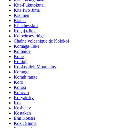
Kita-Fukutokutai
Kita-Iwo-Jima
Kizimen
Klabat
Kliuchevskoi
Kogaja-Jima
Kolbeinsey ridge
Chaîne volcanique de Kolokol
Komaga-Take
Komarov
Kone
Koniuji
Kookooligit Mountains
Koranga
Korath range
Koro
Korosi
Korovin
Koryaksky
Kos
Koshelev
Kostakan
Emi Koussi
Kozu-Shima