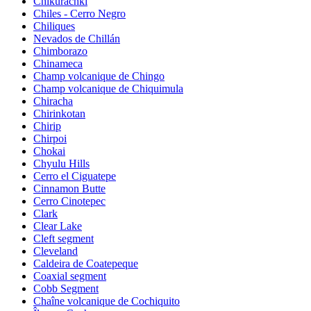
Chikurachki
Chiles - Cerro Negro
Chiliques
Nevados de Chillán
Chimborazo
Chinameca
Champ volcanique de Chingo
Champ volcanique de Chiquimula
Chiracha
Chirinkotan
Chirip
Chirpoi
Chokai
Chyulu Hills
Cerro el Ciguatepe
Cinnamon Butte
Cerro Cinotepec
Clark
Clear Lake
Cleft segment
Cleveland
Caldeira de Coatepeque
Coaxial segment
Cobb Segment
Chaîne volcanique de Cochiquito