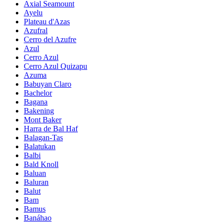
Axial Seamount
Ayelu
Plateau d'Azas
Azufral
Cerro del Azufre
Azul
Cerro Azul
Cerro Azul Quizapu
Azuma
Babuyan Claro
Bachelor
Bagana
Bakening
Mont Baker
Harra de Bal Haf
Balagan-Tas
Balatukan
Balbi
Bald Knoll
Baluan
Baluran
Balut
Bam
Bamus
Banáhao