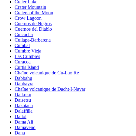
Crater Lake
Crater Mountain
Craters of the Moon
Crow Lagoon
Cuernos de Negros
Cuernos del Diablo
Cuicocha
Cuilapa-Barbarena
Cumbal
Cumbre Vieja
Las Cumbres
Curacoa
Curtis Island
Chaîne volcanique de Cù-Lao Ré
Dabbahu
Dabbayra
Chaîne volcanique de Dacht-I-Navar
Daikoku
Daisetsu
Dakataua
Dalaffilla
Dallol
Dama Ali
Damavend
Dana