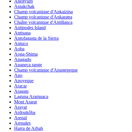
Aneityum
Aniakchak
Champ volcanique d'Ankaizina
Champ volcanique d'Ankaratra
Chaîne volcanique d'Antillanca
Antipodes Island
Antisana
Antofagasta de la Sierra
Antuco
Aoba
Aoga-Shima
Apagado
Apaneca range
Champ volcanique d'Apastepeque
Apo
Apoyeque
Aracar
Aragats
Laguna Aramuaca
Mont Ararat
Arayat
Ardoukôba
Arenal
Arenales
Harra de Arhab