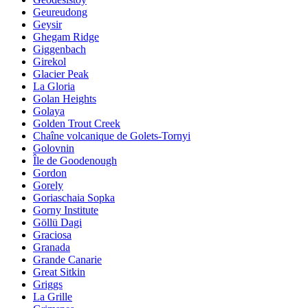
Geureudong
Geysir
Ghegam Ridge
Giggenbach
Girekol
Glacier Peak
La Gloria
Golan Heights
Golaya
Golden Trout Creek
Chaîne volcanique de Golets-Tornyi
Golovnin
Île de Goodenough
Gordon
Gorely
Goriaschaia Sopka
Gorny Institute
Göllü Dagi
Graciosa
Granada
Grande Canarie
Great Sitkin
Griggs
La Grille