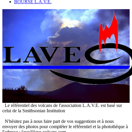
BOURSE L.A.V.E.
VOLCANS
/ Référentiel Volcans
L
'
A
ssociation
V
olcanologique
E
uropéenne
Le référentiel des volcans de l'association L.A.V.E. est basé sur
celui de la Smithsonian Institution
N'hésitez pas à nous faire part de vos suggestions et à nous
envoyer des photos pour compléter le référentiel et la photothèque à
l'adresse : lave@lave-volcans.com