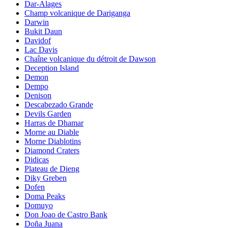
Dar-Alages
Champ volcanique de Dariganga
Darwin
Bukit Daun
Davidof
Lac Davis
Chaîne volcanique du détroit de Dawson
Deception Island
Demon
Dempo
Denison
Descabezado Grande
Devils Garden
Harras de Dhamar
Morne au Diable
Morne Diablotins
Diamond Craters
Didicas
Plateau de Dieng
Diky Greben
Dofen
Doma Peaks
Domuyo
Don Joao de Castro Bank
Doña Juana