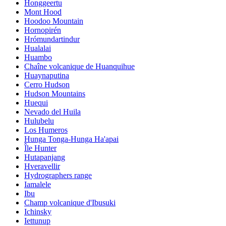
Honggeertu
Mont Hood
Hoodoo Mountain
Hornopirén
Hrómundartindur
Hualalai
Huambo
Chaîne volcanique de Huanquihue
Huaynaputina
Cerro Hudson
Hudson Mountains
Huequi
Nevado del Huila
Hulubelu
Los Humeros
Hunga Tonga-Hunga Ha'apai
Île Hunter
Hutapanjang
Hveravellir
Hydrographers range
Iamalele
Ibu
Champ volcanique d'Ibusuki
Ichinsky
Iettunup