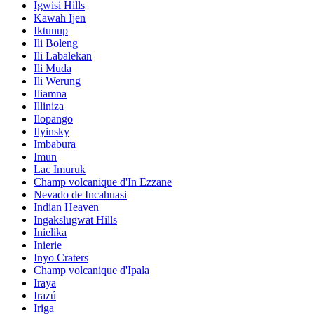
Igwisi Hills
Kawah Ijen
Iktunup
Ili Boleng
Ili Labalekan
Ili Muda
Ili Werung
Iliamna
Illiniza
Ilopango
Ilyinsky
Imbabura
Imun
Lac Imuruk
Champ volcanique d'In Ezzane
Nevado de Incahuasi
Indian Heaven
Ingakslugwat Hills
Inielika
Inierie
Inyo Craters
Champ volcanique d'Ipala
Iraya
Irazú
Iriga