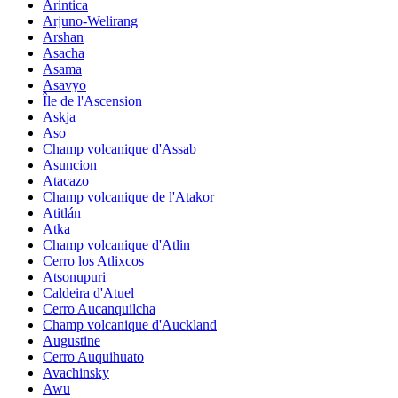
Arintica
Arjuno-Welirang
Arshan
Asacha
Asama
Asavyo
Île de l'Ascension
Askja
Aso
Champ volcanique d'Assab
Asuncion
Atacazo
Champ volcanique de l'Atakor
Atitlán
Atka
Champ volcanique d'Atlin
Cerro los Atlixcos
Atsonupuri
Caldeira d'Atuel
Cerro Aucanquilcha
Champ volcanique d'Auckland
Augustine
Cerro Auquihuato
Avachinsky
Awu