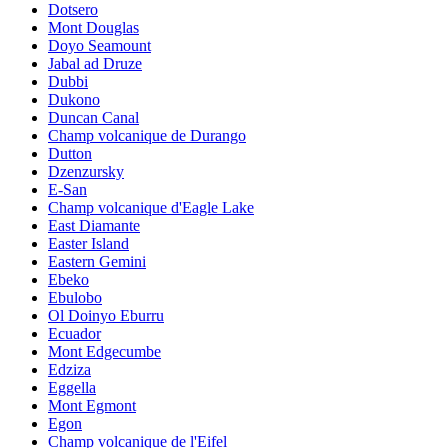
Dotsero
Mont Douglas
Doyo Seamount
Jabal ad Druze
Dubbi
Dukono
Duncan Canal
Champ volcanique de Durango
Dutton
Dzenzursky
E-San
Champ volcanique d'Eagle Lake
East Diamante
Easter Island
Eastern Gemini
Ebeko
Ebulobo
Ol Doinyo Eburru
Ecuador
Mont Edgecumbe
Edziza
Eggella
Mont Egmont
Egon
Champ volcanique de l'Eifel