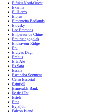
Eifuku Nord-Ouest
Ekarma
El Hierro
Elbrus
Elmenteita Badlands
Elovsky
Lac Emmons
Empereur de Chine
Emuruangogolak
Endeavour Ridge
Epi
Erciyes Dagi
Erebus
Erta Ale
Es Safa
Escala
Escanaba Segment
Cerro Escorial
Esjufjöll
Esmeralda Bank
Île de l'Est
Estelí
Etna
Eyjafjöll
Falcon Island