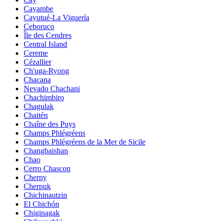
Cayambe
Cayutué-La Viguería
Ceboruco
Île des Cendres
Central Island
Cereme
Cézallier
Ch'uga-Ryong
Chacana
Nevado Chachani
Chachimbiro
Chagulak
Chaitén
Chaîne des Puys
Champs Phlégréens
Champs Phlégréens de la Mer de Sicile
Changbaishan
Chao
Cerro Chascon
Cherny
Cherpuk
Chichinautzin
El Chichón
Chiginagak