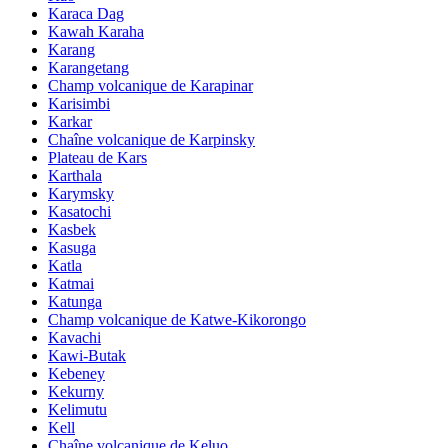
Karaca Dag
Kawah Karaha
Karang
Karangetang
Champ volcanique de Karapinar
Karisimbi
Karkar
Chaîne volcanique de Karpinsky
Plateau de Kars
Karthala
Karymsky
Kasatochi
Kasbek
Kasuga
Katla
Katmai
Katunga
Champ volcanique de Katwe-Kikorongo
Kavachi
Kawi-Butak
Kebeney
Kekurny
Kelimutu
Kell
Chaîne volcanique de Keluo