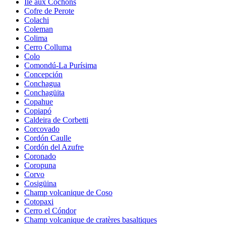
Île aux Cochons
Cofre de Perote
Colachi
Coleman
Colima
Cerro Colluma
Colo
Comondú-La Purísima
Concepción
Conchagua
Conchagüita
Copahue
Copiapó
Caldeira de Corbetti
Corcovado
Cordón Caulle
Cordón del Azufre
Coronado
Coropuna
Corvo
Cosigüina
Champ volcanique de Coso
Cotopaxi
Cerro el Cóndor
Champ volcanique de cratères basaltiques