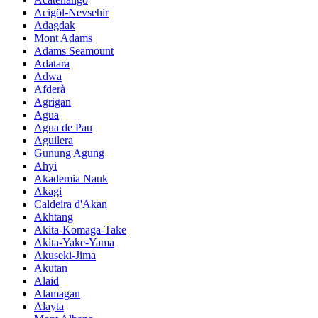
Acigöl-Nevsehir
Adagdak
Mont Adams
Adams Seamount
Adatara
Adwa
Afderà
Agrigan
Agua
Agua de Pau
Aguilera
Gunung Agung
Ahyi
Akademia Nauk
Akagi
Caldeira d'Akan
Akhtang
Akita-Komaga-Take
Akita-Yake-Yama
Akuseki-Jima
Akutan
Alaid
Alamagan
Alayta