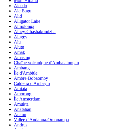
Mont Albano
Alcedo
Ale Bagu
Alid
Alligator Lake
Almolonga
Alney-Chashakondzha
Alngey
Alu
Alutu
Amak
Amasing
Chaîne volcanique d'Ambalatungan
Ambang
Île d'Ambitle
Ambre-Bobaomby
Caldeira d'Ambrym
Amiata
Amorong
Île Amsterdam
Amukta
Anatahan
Anaun
Vallée d'Andahua-Orcopampa
Andrus