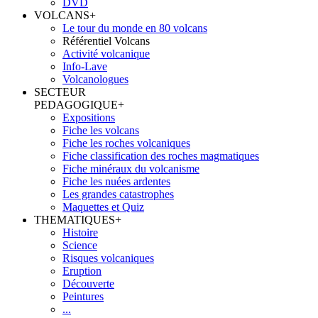
DVD
VOLCANS
+
Le tour du monde en 80 volcans
Référentiel Volcans
Activité volcanique
Info-Lave
Volcanologues
SECTEUR
PEDAGOGIQUE
+
Expositions
Fiche les volcans
Fiche les roches volcaniques
Fiche classification des roches magmatiques
Fiche minéraux du volcanisme
Fiche les nuées ardentes
Les grandes catastrophes
Maquettes et Quiz
THEMATIQUES
+
Histoire
Science
Risques volcaniques
Eruption
Découverte
Peintures
...