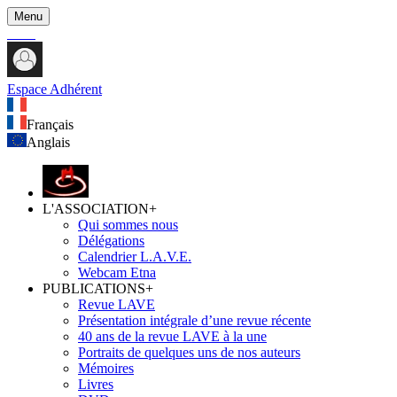
Menu
Espace Adhérent
Français
Anglais
L'ASSOCIATION
+
Qui sommes nous
Délégations
Calendrier L.A.V.E.
Webcam Etna
PUBLICATIONS
+
Revue LAVE
Présentation intégrale d’une revue récente
40 ans de la revue LAVE à la une
Portraits de quelques uns de nos auteurs
Mémoires
Livres