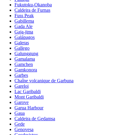
Fukutoku-Okanoba
Caldeira de Furnas
Fuss Peak
Gabillema
Gada Ale
Gaja-jima
Galápagos
Galeras
Gallego
Galunggung
Gamalama
Gamchen
Gamkonora
Garbes
Chaîne volcanique de Garbuna
Gareloi
Lac Garibaldi
Mont Garibaldi
Garove
Garua Harbour
Gaua
Caldeira de Gedamsa
Gede
Genovesa
Geodesistoy