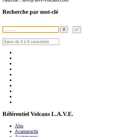
Recherche par mot-clé
X
✅
Référentiel Volcans L.A.V.E.
Abu
Acamarachi
Acatenango