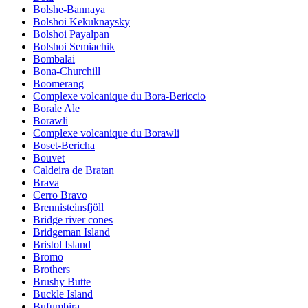
Bolshe-Bannaya
Bolshoi Kekuknaysky
Bolshoi Payalpan
Bolshoi Semiachik
Bombalai
Bona-Churchill
Boomerang
Complexe volcanique du Bora-Bericcio
Borale Ale
Borawli
Complexe volcanique du Borawli
Boset-Bericha
Bouvet
Caldeira de Bratan
Brava
Cerro Bravo
Brennisteinsfjöll
Bridge river cones
Bridgeman Island
Bristol Island
Bromo
Brothers
Brushy Butte
Buckle Island
Bufumbira