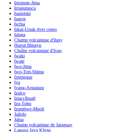
Iriomote-Jima
Irruputuncu
Isanotski
Isarog
Ischia
Iskut-Unuk river cones
Isluga
Champ volcanique d'Itasy
Harrat Ithnayn
Chaîne volcanique d'Ivao
Iwaki
Iwate
Iwo-Jima
Iwo-Tori-Shima
Ixtepeque
Iya
Iyang-Argapura
Izalco
Iztaccíhuatl
Izu-Tobu
Izumbwe-Mpoli
Jailolo
Jalua
Champ volcanique de Jaraguay
Laguna Jayu Khota