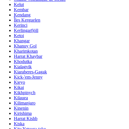
Kelut
Kembar
Kendang
Îles Kerguelen
Kerinci
Kerlingarfjöll
Ketoi
Khangar
Khanuy Gol
Kharimkotan
Harrat Khaybar
Khodutka
Kialagvik
Kiaraberes-Gagak
Kick-'em-Jenny
Kieyo
Kikai
Kikhpinych
Kilauea
Kilimanjaro
Kinenin
Kirishima
Harrat Kishb
Kiska
Kita Yatsuga-take