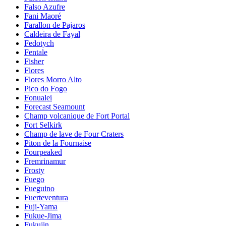
Falso Azufre
Fani Maoré
Farallon de Pajaros
Caldeira de Fayal
Fedotych
Fentale
Fisher
Flores
Flores Morro Alto
Pico do Fogo
Fonualei
Forecast Seamount
Champ volcanique de Fort Portal
Fort Selkirk
Champ de lave de Four Craters
Piton de la Fournaise
Fourpeaked
Fremrinamur
Frosty
Fuego
Fueguino
Fuerteventura
Fuji-Yama
Fukue-Jima
Fukujin