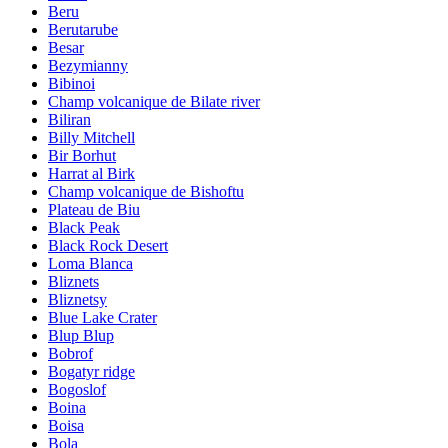
Beru
Berutarube
Besar
Bezymianny
Bibinoi
Champ volcanique de Bilate river
Biliran
Billy Mitchell
Bir Borhut
Harrat al Birk
Champ volcanique de Bishoftu
Plateau de Biu
Black Peak
Black Rock Desert
Loma Blanca
Bliznets
Bliznetsy
Blue Lake Crater
Blup Blup
Bobrof
Bogatyr ridge
Bogoslof
Boina
Boisa
Bola