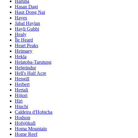
Haruna
Hasan Dagi
Haut Dong Nai
Hayes
Jabal Haylan
Hayli Gubbi
Healy
Île Heard
Heart Peaks
Heimaey
Hekla
Helatoba-Tarutung
Helgrindur
Hell's Half Acre
Hengill
Herbert
Hertali
Hijiori
Hiri
Hiuchi
Caldeira d'Hobicha
Hodson
Hofsjökull
Homa Mountain
Home Reef