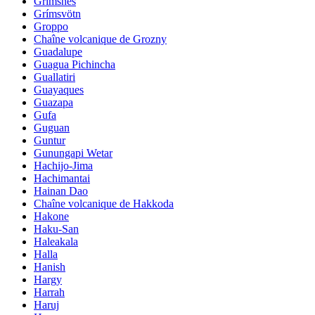
Grimsnes
Grímsvötn
Groppo
Chaîne volcanique de Grozny
Guadalupe
Guagua Pichincha
Guallatiri
Guayaques
Guazapa
Gufa
Guguan
Guntur
Gunungapi Wetar
Hachijo-Jima
Hachimantai
Hainan Dao
Chaîne volcanique de Hakkoda
Hakone
Haku-San
Haleakala
Halla
Hanish
Hargy
Harrah
Haruj