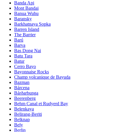
Banda Api
Mont Bandai
Banua Wuhu
Baransky
Barkhatnaya Sopka
Barren Island
The Barrier
Barú
Barva
Bas Dong Nai
Batu Tara
Batur
Cerro Bayo
Bayonnaise Rocks
Champ volcanique de Bayuda
Bazman
Bárcena
Bárðarbunga
Beerenberg
Behm Canal et Rudyerd Bay
Belenkaya
Belirang-Beriti
Belknap
Bely
Berlin