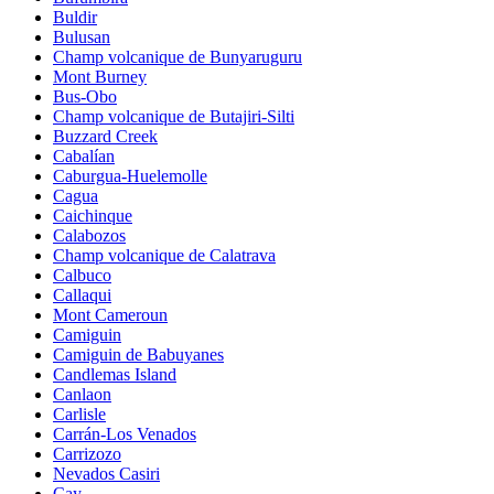
Buldir
Bulusan
Champ volcanique de Bunyaruguru
Mont Burney
Bus-Obo
Champ volcanique de Butajiri-Silti
Buzzard Creek
Cabalían
Caburgua-Huelemolle
Cagua
Caichinque
Calabozos
Champ volcanique de Calatrava
Calbuco
Callaqui
Mont Cameroun
Camiguin
Camiguin de Babuyanes
Candlemas Island
Canlaon
Carlisle
Carrán-Los Venados
Carrizozo
Nevados Casiri
Cay