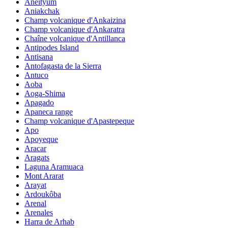
Aneityum
Aniakchak
Champ volcanique d'Ankaizina
Champ volcanique d'Ankaratra
Chaîne volcanique d'Antillanca
Antipodes Island
Antisana
Antofagasta de la Sierra
Antuco
Aoba
Aoga-Shima
Apagado
Apaneca range
Champ volcanique d'Apastepeque
Apo
Apoyeque
Aracar
Aragats
Laguna Aramuaca
Mont Ararat
Arayat
Ardoukôba
Arenal
Arenales
Harra de Arhab