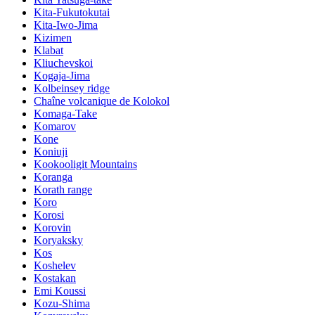
Kita-Fukutokutai
Kita-Iwo-Jima
Kizimen
Klabat
Kliuchevskoi
Kogaja-Jima
Kolbeinsey ridge
Chaîne volcanique de Kolokol
Komaga-Take
Komarov
Kone
Koniuji
Kookooligit Mountains
Koranga
Korath range
Koro
Korosi
Korovin
Koryaksky
Kos
Koshelev
Kostakan
Emi Koussi
Kozu-Shima