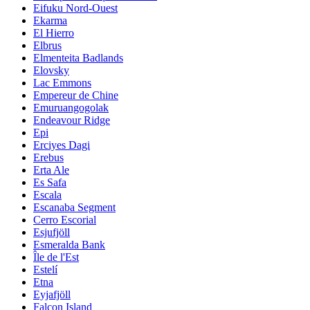
Eifuku Nord-Ouest
Ekarma
El Hierro
Elbrus
Elmenteita Badlands
Elovsky
Lac Emmons
Empereur de Chine
Emuruangogolak
Endeavour Ridge
Epi
Erciyes Dagi
Erebus
Erta Ale
Es Safa
Escala
Escanaba Segment
Cerro Escorial
Esjufjöll
Esmeralda Bank
Île de l'Est
Estelí
Etna
Eyjafjöll
Falcon Island