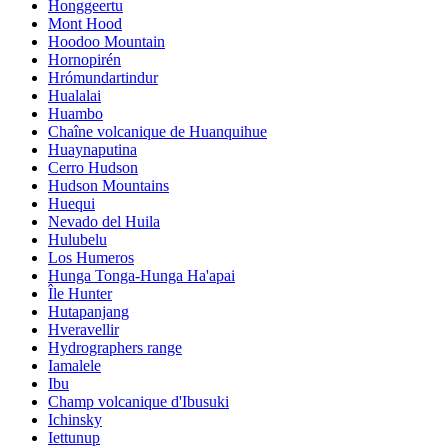
Honggeertu
Mont Hood
Hoodoo Mountain
Hornopirén
Hrómundartindur
Hualalai
Huambo
Chaîne volcanique de Huanquihue
Huaynaputina
Cerro Hudson
Hudson Mountains
Huequi
Nevado del Huila
Hulubelu
Los Humeros
Hunga Tonga-Hunga Ha'apai
Île Hunter
Hutapanjang
Hveravellir
Hydrographers range
Iamalele
Ibu
Champ volcanique d'Ibusuki
Ichinsky
Iettunup