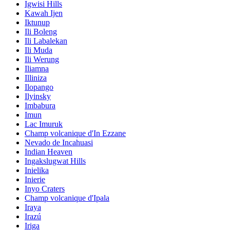
Igwisi Hills
Kawah Ijen
Iktunup
Ili Boleng
Ili Labalekan
Ili Muda
Ili Werung
Iliamna
Illiniza
Ilopango
Ilyinsky
Imbabura
Imun
Lac Imuruk
Champ volcanique d'In Ezzane
Nevado de Incahuasi
Indian Heaven
Ingakslugwat Hills
Inielika
Inierie
Inyo Craters
Champ volcanique d'Ipala
Iraya
Irazú
Iriga