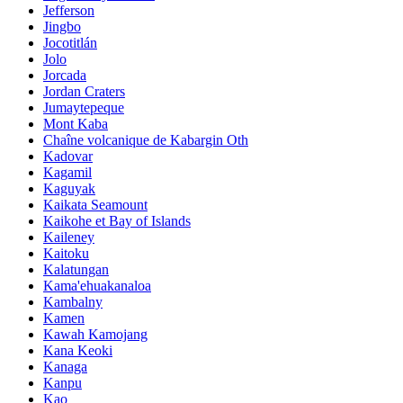
Jefferson
Jingbo
Jocotitlán
Jolo
Jorcada
Jordan Craters
Jumaytepeque
Mont Kaba
Chaîne volcanique de Kabargin Oth
Kadovar
Kagamil
Kaguyak
Kaikata Seamount
Kaikohe et Bay of Islands
Kaileney
Kaitoku
Kalatungan
Kama'ehuakanaloa
Kambalny
Kamen
Kawah Kamojang
Kana Keoki
Kanaga
Kanpu
Kao