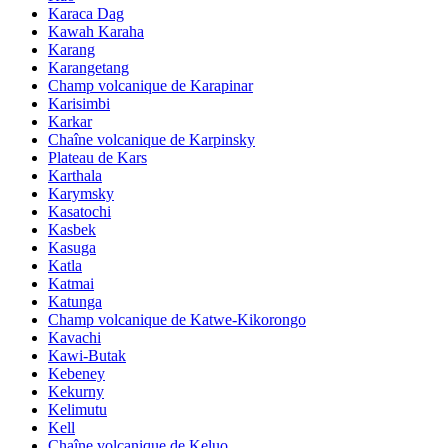
Karaca Dag
Kawah Karaha
Karang
Karangetang
Champ volcanique de Karapinar
Karisimbi
Karkar
Chaîne volcanique de Karpinsky
Plateau de Kars
Karthala
Karymsky
Kasatochi
Kasbek
Kasuga
Katla
Katmai
Katunga
Champ volcanique de Katwe-Kikorongo
Kavachi
Kawi-Butak
Kebeney
Kekurny
Kelimutu
Kell
Chaîne volcanique de Keluo