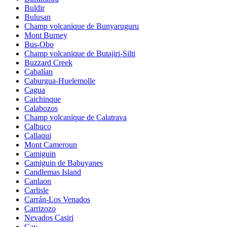
Buldir
Bulusan
Champ volcanique de Bunyaruguru
Mont Burney
Bus-Obo
Champ volcanique de Butajiri-Silti
Buzzard Creek
Cabalían
Caburgua-Huelemolle
Cagua
Caichinque
Calabozos
Champ volcanique de Calatrava
Calbuco
Callaqui
Mont Cameroun
Camiguin
Camiguin de Babuyanes
Candlemas Island
Canlaon
Carlisle
Carrán-Los Venados
Carrizozo
Nevados Casiri
Cay