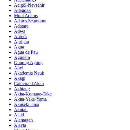
Acigöl-Nevsehir
Adagdak
Mont Adams
Adams Seamount
Adatara
Adwa
Afderà
Agrigan
Agua
Agua de Pau
Aguilera
Gunung Agung
Ahyi
Akademia Nauk
Akagi
Caldeira d'Akan
Akhtang
Akita-Komaga-Take
Akita-Yake-Yama
Akuseki-Jima
Akutan
Alaid
Alamagan
Alayta