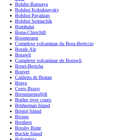
Bolshe-Bannaya
Bolshoi Kekuknaysky
Bolshoi Payalpan
Bolshoi Semiachik
Bombalai
Bona-Churchill
Boomerang
Complexe volcanique du Bora-Bericcio
Borale Ale
Borawli
Complexe volcanique du Borawli
Boset-Bericha
Bouvet
Caldeira de Bratan
Brava
Cerro Bravo
Brennisteinsfjöll
Bridge river cones
Bridgeman Island
Bristol Island
Bromo
Brothers
Brushy Butte
Buckle Island
Bufumbira