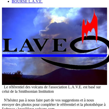
BOURSE L.A.V.E.
VOLCANS
/ Référentiel Volcans
L
'
A
ssociation
V
olcanologique
E
uropéenne
Le référentiel des volcans de l'association L.A.V.E. est basé sur
celui de la Smithsonian Institution
N'hésitez pas à nous faire part de vos suggestions et à nous
envoyer des photos pour compléter le référentiel et la photothèque à
l'adresse : lave@lave-volcans.com