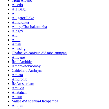
Mont Albano
Alcedo
Ale Bagu
Alid
Alligator Lake
Almolonga
Alney-Chashakondzha
Alngey
Alu
Alutu
Amak
Amasing
Chaîne volcanique d'Ambalatungan
Ambang
Île d'Ambitle
Ambre-Bobaomby
Caldeira d'Ambrym
Amiata
Amorong
Île Amsterdam
Amukta
Anatahan
Anaun
Vallée d'Andahua-Orcopampa
Andrus