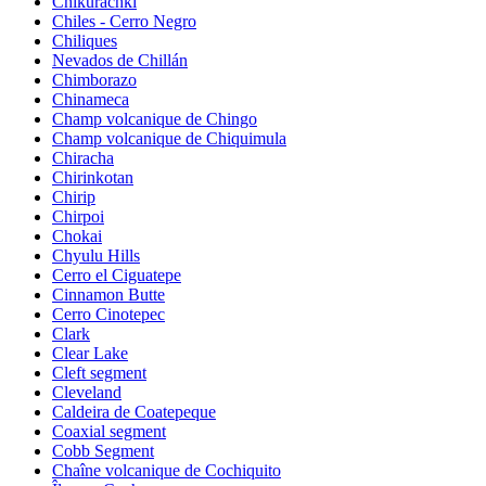
Chikurachki
Chiles - Cerro Negro
Chiliques
Nevados de Chillán
Chimborazo
Chinameca
Champ volcanique de Chingo
Champ volcanique de Chiquimula
Chiracha
Chirinkotan
Chirip
Chirpoi
Chokai
Chyulu Hills
Cerro el Ciguatepe
Cinnamon Butte
Cerro Cinotepec
Clark
Clear Lake
Cleft segment
Cleveland
Caldeira de Coatepeque
Coaxial segment
Cobb Segment
Chaîne volcanique de Cochiquito