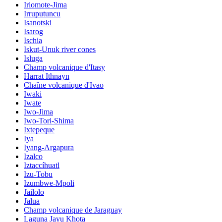
Iriomote-Jima
Irruputuncu
Isanotski
Isarog
Ischia
Iskut-Unuk river cones
Isluga
Champ volcanique d'Itasy
Harrat Ithnayn
Chaîne volcanique d'Ivao
Iwaki
Iwate
Iwo-Jima
Iwo-Tori-Shima
Ixtepeque
Iya
Iyang-Argapura
Izalco
Iztaccíhuatl
Izu-Tobu
Izumbwe-Mpoli
Jailolo
Jalua
Champ volcanique de Jaraguay
Laguna Jayu Khota