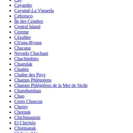
Cayambe
Cayutué-La Viguería
Ceboruco
Île des Cendres
Central Island
Cereme
Cézallier
Ch'uga-Ryong
Chacana
Nevado Chachani
Chachimbiro
Chagulak
Chaitén
Chaîne des Puys
Champs Phlégréens
Champs Phlégréens de la Mer de Sicile
Changbaishan
Chao
Cerro Chascon
Cherny
Cherpuk
Chichinautzin
El Chichón
Chiginagak