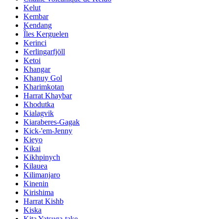
Kelut
Kembar
Kendang
Îles Kerguelen
Kerinci
Kerlingarfjöll
Ketoi
Khangar
Khanuy Gol
Kharimkotan
Harrat Khaybar
Khodutka
Kialagvik
Kiaraberes-Gagak
Kick-'em-Jenny
Kieyo
Kikai
Kikhpinych
Kilauea
Kilimanjaro
Kinenin
Kirishima
Harrat Kishb
Kiska
Kita Yatsuga-take