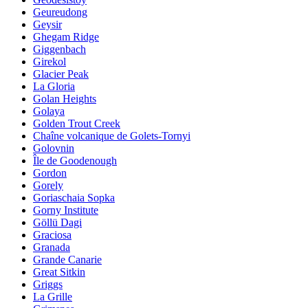
Geureudong
Geysir
Ghegam Ridge
Giggenbach
Girekol
Glacier Peak
La Gloria
Golan Heights
Golaya
Golden Trout Creek
Chaîne volcanique de Golets-Tornyi
Golovnin
Île de Goodenough
Gordon
Gorely
Goriaschaia Sopka
Gorny Institute
Göllü Dagi
Graciosa
Granada
Grande Canarie
Great Sitkin
Griggs
La Grille