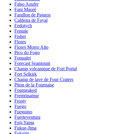
Falso Azufre
Fani Maoré
Farallon de Pajaros
Caldeira de Fayal
Fedotych
Fentale
Fisher
Flores
Flores Morro Alto
Pico do Fogo
Fonualei
Forecast Seamount
Champ volcanique de Fort Portal
Fort Selkirk
Champ de lave de Four Craters
Piton de la Fournaise
Fourpeaked
Fremrinamur
Frosty
Fuego
Fueguino
Fuerteventura
Fuji-Yama
Fukue-Jima
Fukujin