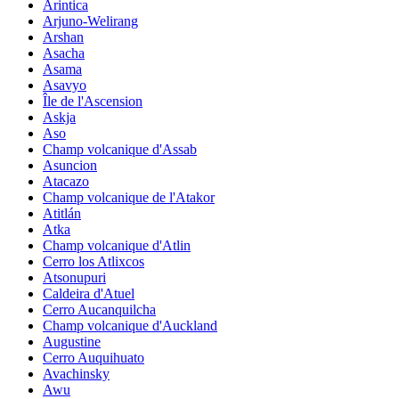
Arintica
Arjuno-Welirang
Arshan
Asacha
Asama
Asavyo
Île de l'Ascension
Askja
Aso
Champ volcanique d'Assab
Asuncion
Atacazo
Champ volcanique de l'Atakor
Atitlán
Atka
Champ volcanique d'Atlin
Cerro los Atlixcos
Atsonupuri
Caldeira d'Atuel
Cerro Aucanquilcha
Champ volcanique d'Auckland
Augustine
Cerro Auquihuato
Avachinsky
Awu