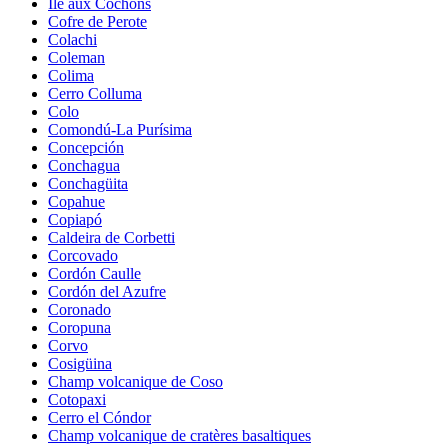
Île aux Cochons
Cofre de Perote
Colachi
Coleman
Colima
Cerro Colluma
Colo
Comondú-La Purísima
Concepción
Conchagua
Conchagüita
Copahue
Copiapó
Caldeira de Corbetti
Corcovado
Cordón Caulle
Cordón del Azufre
Coronado
Coropuna
Corvo
Cosigüina
Champ volcanique de Coso
Cotopaxi
Cerro el Cóndor
Champ volcanique de cratères basaltiques