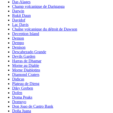
Dar-Alages
Champ volcanique de Dariganga
Darwin
Bukit Daun
Davidof
Lac Davis
Chaîne volcanique du détroit de Dawson
Deception Island
Demon
Dempo
Denison
Descabezado Grande
Devils Garden
Harras de Dhamar
Morne au Diable
Morne Diablotins
Diamond Craters
Didicas
Plateau de Dieng
Diky Greben
Dofen
Doma Peaks
Domuyo
Don Joao de Castro Bank
Doña Juana