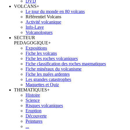
DVD
VOLCANS
+
Le tour du monde en 80 volcans
Référentiel Volcans
Activité volcanique
Info-Lave
Volcanologues
SECTEUR
PEDAGOGIQUE
+
Expositions
Fiche les volcans
Fiche les roches volcaniques
Fiche classification des roches magmatiques
Fiche minéraux du volcanisme
Fiche les nuées ardentes
Les grandes catastrophes
Maquettes et Quiz
THEMATIQUES
+
Histoire
Science
Risques volcaniques
Eruption
Découverte
Peintures
...