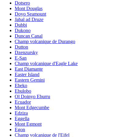
Dotsero
Mont Douglas
Doyo Seamount
Jabal ad Druze
Dubbi
Dukono
Duncan Canal
Champ volcanique de Durango
Dutton
Dzenzursky
E-San
Champ volcanique d'Eagle Lake
East Diamante
Easter Island
Eastern Gemini
Ebeko
Ebulobo
Ol Doinyo Eburru
Ecuador
Mont Edgecumbe
Edziza
Eggella
Mont Egmont
Egon
Champ volcanique de l'Eifel