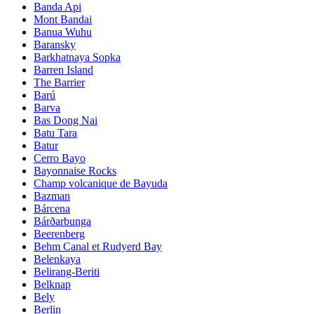
Banda Api
Mont Bandai
Banua Wuhu
Baransky
Barkhatnaya Sopka
Barren Island
The Barrier
Barú
Barva
Bas Dong Nai
Batu Tara
Batur
Cerro Bayo
Bayonnaise Rocks
Champ volcanique de Bayuda
Bazman
Bárcena
Bárðarbunga
Beerenberg
Behm Canal et Rudyerd Bay
Belenkaya
Belirang-Beriti
Belknap
Bely
Berlin