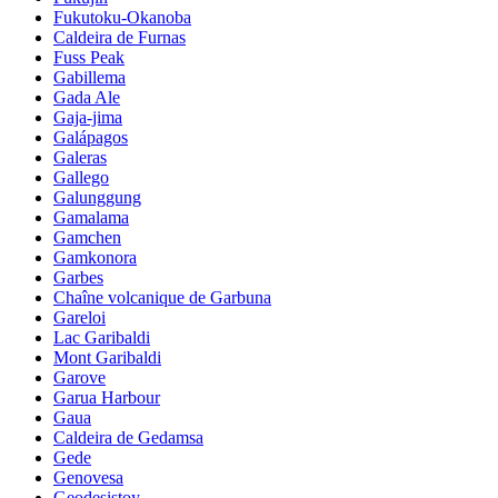
Fukutoku-Okanoba
Caldeira de Furnas
Fuss Peak
Gabillema
Gada Ale
Gaja-jima
Galápagos
Galeras
Gallego
Galunggung
Gamalama
Gamchen
Gamkonora
Garbes
Chaîne volcanique de Garbuna
Gareloi
Lac Garibaldi
Mont Garibaldi
Garove
Garua Harbour
Gaua
Caldeira de Gedamsa
Gede
Genovesa
Geodesistoy