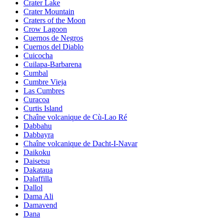
Crater Lake
Crater Mountain
Craters of the Moon
Crow Lagoon
Cuernos de Negros
Cuernos del Diablo
Cuicocha
Cuilapa-Barbarena
Cumbal
Cumbre Vieja
Las Cumbres
Curacoa
Curtis Island
Chaîne volcanique de Cù-Lao Ré
Dabbahu
Dabbayra
Chaîne volcanique de Dacht-I-Navar
Daikoku
Daisetsu
Dakataua
Dalaffilla
Dallol
Dama Ali
Damavend
Dana