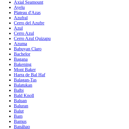
Axial Seamount
Ayelu
Plateau d'Azas
Azufral
Cerro del Azufre
Azul
Cerro Azul
Cerro Azul Quizapu
Azuma
Babuyan Claro
Bachelor
Bagana
Bakening
Mont Baker
Harra de Bal Haf
Balagan-Tas
Balatukan
Balbi
Bald Knoll
Baluan
Baluran
Balut
Bam
Bamus
Banáhao