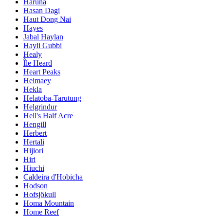
Haruna
Hasan Dagi
Haut Dong Nai
Hayes
Jabal Haylan
Hayli Gubbi
Healy
Île Heard
Heart Peaks
Heimaey
Hekla
Helatoba-Tarutung
Helgrindur
Hell's Half Acre
Hengill
Herbert
Hertali
Hijiori
Hiri
Hiuchi
Caldeira d'Hobicha
Hodson
Hofsjökull
Homa Mountain
Home Reef