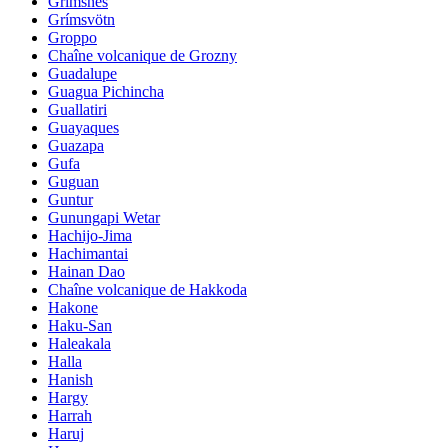
Grimsnes
Grímsvötn
Groppo
Chaîne volcanique de Grozny
Guadalupe
Guagua Pichincha
Guallatiri
Guayaques
Guazapa
Gufa
Guguan
Guntur
Gunungapi Wetar
Hachijo-Jima
Hachimantai
Hainan Dao
Chaîne volcanique de Hakkoda
Hakone
Haku-San
Haleakala
Halla
Hanish
Hargy
Harrah
Haruj