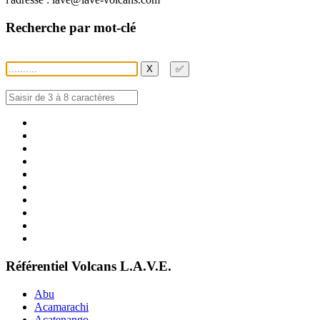
Recherche par mot-clé
X
✅
Référentiel Volcans L.A.V.E.
Abu
Acamarachi
Acatenango