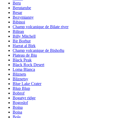
Beru
Berutarube
Besar
Bezymianny
Bibinoi
Champ volcanique de Bilate river
Biliran
Billy Mitchell
Bir Borhut
Harrat al Birk
Champ volcanique de Bishoftu
Plateau de Biu
Black Peak
Black Rock Desert
Loma Blanca
Bliznets
Bliznetsy
Blue Lake Crater
Blup Blup
Bobrof
Bogatyr ridge
Bogoslof
Boina
Boisa
Bola