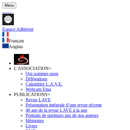
Menu
Espace Adhérent
Français
Anglais
L'ASSOCIATION
+
Qui sommes nous
Délégations
Calendrier L.A.V.E.
Webcam Etna
PUBLICATIONS
+
Revue LAVE
Présentation intégrale d’une revue récente
40 ans de la revue LAVE à la une
Portraits de quelques uns de nos auteurs
Mémoires
Livres