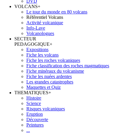
DVD
VOLCANS
+
Le tour du monde en 80 volcans
Référentiel Volcans
Activité volcanique
Info-Lave
Volcanologues
SECTEUR
PEDAGOGIQUE
+
Expositions
Fiche les volcans
Fiche les roches volcaniques
Fiche classification des roches magmatiques
Fiche minéraux du volcanisme
Fiche les nuées ardentes
Les grandes catastrophes
Maquettes et Quiz
THEMATIQUES
+
Histoire
Science
Risques volcaniques
Eruption
Découverte
Peintures
...