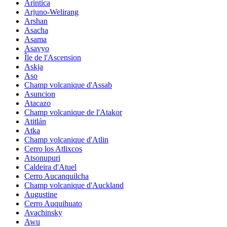
Arintica
Arjuno-Welirang
Arshan
Asacha
Asama
Asavyo
Île de l'Ascension
Askja
Aso
Champ volcanique d'Assab
Asuncion
Atacazo
Champ volcanique de l'Atakor
Atitlán
Atka
Champ volcanique d'Atlin
Cerro los Atlixcos
Atsonupuri
Caldeira d'Atuel
Cerro Aucanquilcha
Champ volcanique d'Auckland
Augustine
Cerro Auquihuato
Avachinsky
Awu