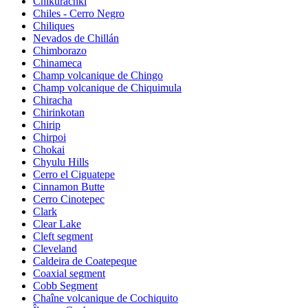
Chikurachki
Chiles - Cerro Negro
Chiliques
Nevados de Chillán
Chimborazo
Chinameca
Champ volcanique de Chingo
Champ volcanique de Chiquimula
Chiracha
Chirinkotan
Chirip
Chirpoi
Chokai
Chyulu Hills
Cerro el Ciguatepe
Cinnamon Butte
Cerro Cinotepec
Clark
Clear Lake
Cleft segment
Cleveland
Caldeira de Coatepeque
Coaxial segment
Cobb Segment
Chaîne volcanique de Cochiquito