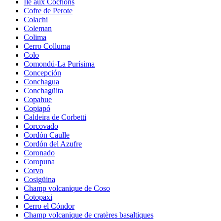
Île aux Cochons
Cofre de Perote
Colachi
Coleman
Colima
Cerro Colluma
Colo
Comondú-La Purísima
Concepción
Conchagua
Conchagüita
Copahue
Copiapó
Caldeira de Corbetti
Corcovado
Cordón Caulle
Cordón del Azufre
Coronado
Coropuna
Corvo
Cosigüina
Champ volcanique de Coso
Cotopaxi
Cerro el Cóndor
Champ volcanique de cratères basaltiques