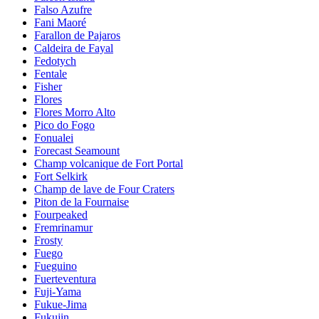
Falso Azufre
Fani Maoré
Farallon de Pajaros
Caldeira de Fayal
Fedotych
Fentale
Fisher
Flores
Flores Morro Alto
Pico do Fogo
Fonualei
Forecast Seamount
Champ volcanique de Fort Portal
Fort Selkirk
Champ de lave de Four Craters
Piton de la Fournaise
Fourpeaked
Fremrinamur
Frosty
Fuego
Fueguino
Fuerteventura
Fuji-Yama
Fukue-Jima
Fukujin