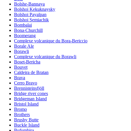
Bolshe-Bannaya
Bolshoi Kekuknaysky
Bolshoi Payalpan
Bolshoi Semiachik
Bombalai
Bona-Churchill
Boomerang
Complexe volcanique du Bora-Bericcio
Borale Ale
Borawli
Complexe volcanique du Borawli
Boset-Bericha
Bouvet
Caldeira de Bratan
Brava
Cerro Bravo
Brennisteinsfjöll
Bridge river cones
Bridgeman Island
Bristol Island
Bromo
Brothers
Brushy Butte
Buckle Island
Bufumbira