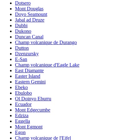
Dotsero
Mont Douglas
Doyo Seamount
Jabal ad Druze
Dubbi
Dukono
Duncan Canal
Champ volcanique de Durango
Dutton
Dzenzursky
E-San
Champ volcanique d'Eagle Lake
East Diamante
Easter Island
Eastern Gemini
Ebeko
Ebulobo
Ol Doinyo Eburru
Ecuador
Mont Edgecumbe
Edziza
Eggella
Mont Egmont
Egon
Champ volcanique de l'Eifel