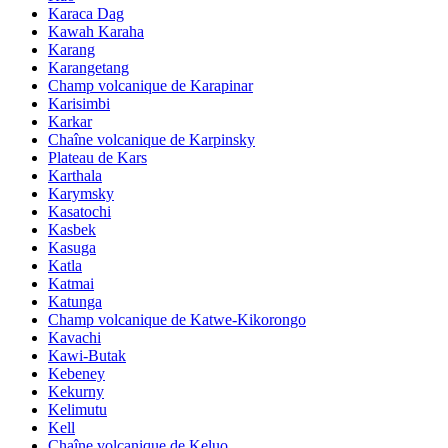
Karaca Dag
Kawah Karaha
Karang
Karangetang
Champ volcanique de Karapinar
Karisimbi
Karkar
Chaîne volcanique de Karpinsky
Plateau de Kars
Karthala
Karymsky
Kasatochi
Kasbek
Kasuga
Katla
Katmai
Katunga
Champ volcanique de Katwe-Kikorongo
Kavachi
Kawi-Butak
Kebeney
Kekurny
Kelimutu
Kell
Chaîne volcanique de Keluo