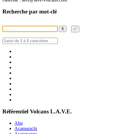
Recherche par mot-clé
X
✅
Référentiel Volcans L.A.V.E.
Abu
Acamarachi
Acatenango