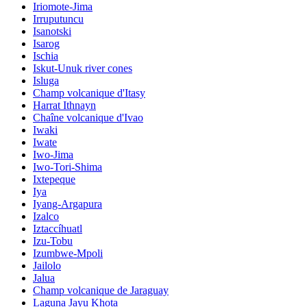
Iriomote-Jima
Irruputuncu
Isanotski
Isarog
Ischia
Iskut-Unuk river cones
Isluga
Champ volcanique d'Itasy
Harrat Ithnayn
Chaîne volcanique d'Ivao
Iwaki
Iwate
Iwo-Jima
Iwo-Tori-Shima
Ixtepeque
Iya
Iyang-Argapura
Izalco
Iztaccíhuatl
Izu-Tobu
Izumbwe-Mpoli
Jailolo
Jalua
Champ volcanique de Jaraguay
Laguna Jayu Khota