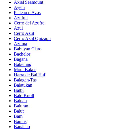
Axial Seamount
Ayelu
Plateau d'Azas
Azufral
Cerro del Azufre
Azul
Cerro Azul
Cerro Azul Quizapu
Azuma
Babuyan Claro
Bachelor
Bagana
Bakening
Mont Baker
Harra de Bal Haf
Balagan-Tas
Balatukan
Balbi
Bald Knoll
Baluan
Baluran
Balut
Bam
Bamus
Banáhao