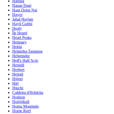
Haruna
Hasan Dagi
Haut Dong Nai
Hayes
Jabal Haylan
Hayli Gubbi
Healy
Île Heard
Heart Peaks
Heimaey
Hekla
Helatoba-Tarutung
Helgrindur
Hell's Half Acre
Hengill
Herbert
Hertali
Hijiori
Hiri
Hiuchi
Caldeira d'Hobicha
Hodson
Hofsjökull
Homa Mountain
Home Reef