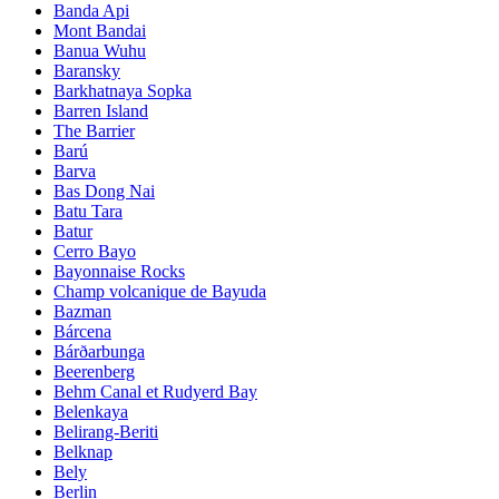
Banda Api
Mont Bandai
Banua Wuhu
Baransky
Barkhatnaya Sopka
Barren Island
The Barrier
Barú
Barva
Bas Dong Nai
Batu Tara
Batur
Cerro Bayo
Bayonnaise Rocks
Champ volcanique de Bayuda
Bazman
Bárcena
Bárðarbunga
Beerenberg
Behm Canal et Rudyerd Bay
Belenkaya
Belirang-Beriti
Belknap
Bely
Berlin