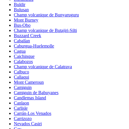
Buldir
Bulusan
Champ volcanique de Bunyaruguru
Mont Burney
Bus-Obo
Champ volcanique de Butajiri-Silti
Buzzard Creek
Cabalían
Caburgua-Huelemolle
Cagua
Caichinque
Calabozos
Champ volcanique de Calatrava
Calbuco
Callaqui
Mont Cameroun
Camiguin
Camiguin de Babuyanes
Candlemas Island
Canlaon
Carlisle
Carrán-Los Venados
Carrizozo
Nevados Casiri
Cay