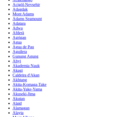
Acigöl-Nevsehir
Adagdak
Mont Adams
Adams Seamount
Adatara
Adwa
Afderà
Agrigan
Agua
Agua de Pau
Aguilera
Gunung Agung
Ahyi
Akademia Nauk
Akagi
Caldeira d'Akan
Akhtang
Akita-Komaga-Take
Akita-Yake-Yama
Akuseki-Jima
Akutan
Alaid
Alamagan
Alayta