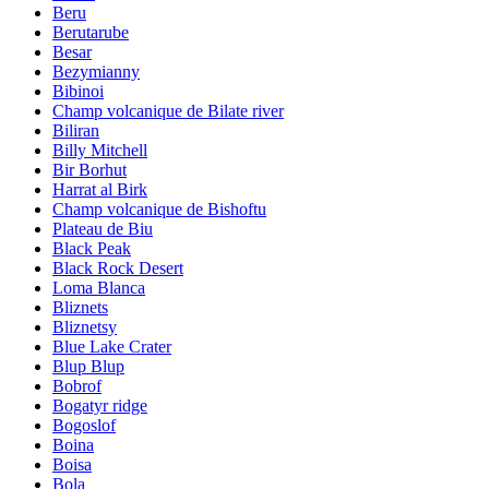
Beru
Berutarube
Besar
Bezymianny
Bibinoi
Champ volcanique de Bilate river
Biliran
Billy Mitchell
Bir Borhut
Harrat al Birk
Champ volcanique de Bishoftu
Plateau de Biu
Black Peak
Black Rock Desert
Loma Blanca
Bliznets
Bliznetsy
Blue Lake Crater
Blup Blup
Bobrof
Bogatyr ridge
Bogoslof
Boina
Boisa
Bola