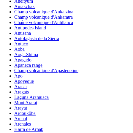
Aneityum
Aniakchak
Champ volcanique d'Ankaizina
Champ volcanique d'Ankaratra
Chaîne volcanique d'Antillanca
Antipodes Island
Antisana
Antofagasta de la Sierra
Antuco
Aoba
Aoga-Shima
Apagado
Apaneca range
Champ volcanique d'Apastepeque
Apo
Apoyeque
Aracar
Aragats
Laguna Aramuaca
Mont Ararat
Arayat
Ardoukôba
Arenal
Arenales
Harra de Arhab