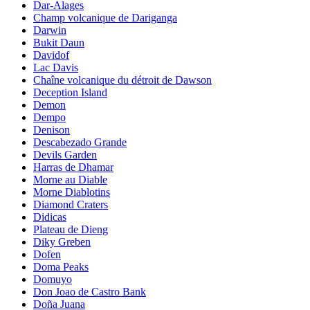
Dar-Alages
Champ volcanique de Dariganga
Darwin
Bukit Daun
Davidof
Lac Davis
Chaîne volcanique du détroit de Dawson
Deception Island
Demon
Dempo
Denison
Descabezado Grande
Devils Garden
Harras de Dhamar
Morne au Diable
Morne Diablotins
Diamond Craters
Didicas
Plateau de Dieng
Diky Greben
Dofen
Doma Peaks
Domuyo
Don Joao de Castro Bank
Doña Juana