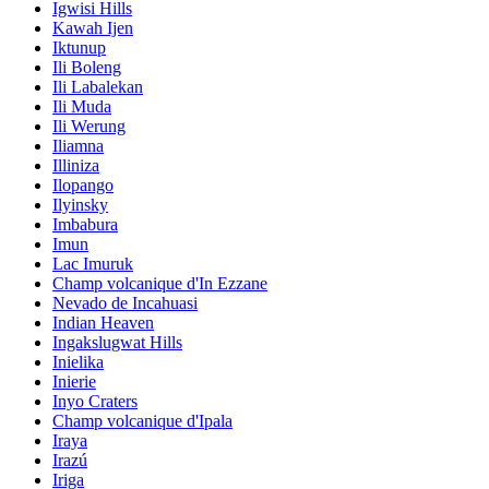
Igwisi Hills
Kawah Ijen
Iktunup
Ili Boleng
Ili Labalekan
Ili Muda
Ili Werung
Iliamna
Illiniza
Ilopango
Ilyinsky
Imbabura
Imun
Lac Imuruk
Champ volcanique d'In Ezzane
Nevado de Incahuasi
Indian Heaven
Ingakslugwat Hills
Inielika
Inierie
Inyo Craters
Champ volcanique d'Ipala
Iraya
Irazú
Iriga