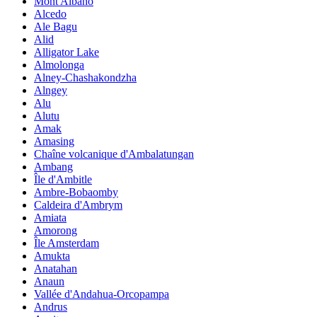
Mont Albano
Alcedo
Ale Bagu
Alid
Alligator Lake
Almolonga
Alney-Chashakondzha
Alngey
Alu
Alutu
Amak
Amasing
Chaîne volcanique d'Ambalatungan
Ambang
Île d'Ambitle
Ambre-Bobaomby
Caldeira d'Ambrym
Amiata
Amorong
Île Amsterdam
Amukta
Anatahan
Anaun
Vallée d'Andahua-Orcopampa
Andrus