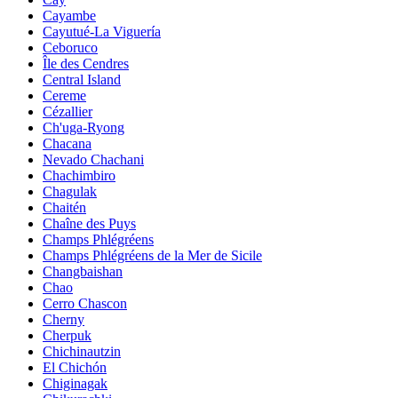
Cayambe
Cayutué-La Viguería
Ceboruco
Île des Cendres
Central Island
Cereme
Cézallier
Ch'uga-Ryong
Chacana
Nevado Chachani
Chachimbiro
Chagulak
Chaitén
Chaîne des Puys
Champs Phlégréens
Champs Phlégréens de la Mer de Sicile
Changbaishan
Chao
Cerro Chascon
Cherny
Cherpuk
Chichinautzin
El Chichón
Chiginagak