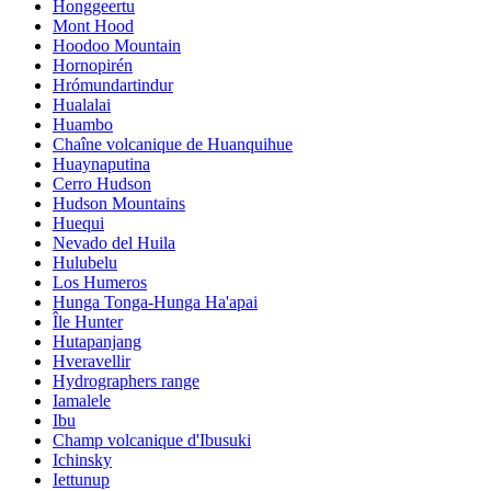
Honggeertu
Mont Hood
Hoodoo Mountain
Hornopirén
Hrómundartindur
Hualalai
Huambo
Chaîne volcanique de Huanquihue
Huaynaputina
Cerro Hudson
Hudson Mountains
Huequi
Nevado del Huila
Hulubelu
Los Humeros
Hunga Tonga-Hunga Ha'apai
Île Hunter
Hutapanjang
Hveravellir
Hydrographers range
Iamalele
Ibu
Champ volcanique d'Ibusuki
Ichinsky
Iettunup