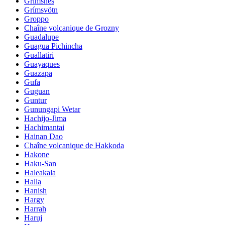
Grimsnes
Grímsvötn
Groppo
Chaîne volcanique de Grozny
Guadalupe
Guagua Pichincha
Guallatiri
Guayaques
Guazapa
Gufa
Guguan
Guntur
Gunungapi Wetar
Hachijo-Jima
Hachimantai
Hainan Dao
Chaîne volcanique de Hakkoda
Hakone
Haku-San
Haleakala
Halla
Hanish
Hargy
Harrah
Haruj