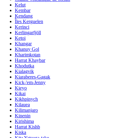
Kelut
Kembar
Kendang
Îles Kerguelen
Kerinci
Kerlingarfjöll
Ketoi
Khangar
Khanuy Gol
Kharimkotan
Harrat Khaybar
Khodutka
Kialagvik
Kiaraberes-Gagak
Kick-'em-Jenny
Kieyo
Kikai
Kikhpinych
Kilauea
Kilimanjaro
Kinenin
Kirishima
Harrat Kishb
Kiska
Kita Yatsuga-take