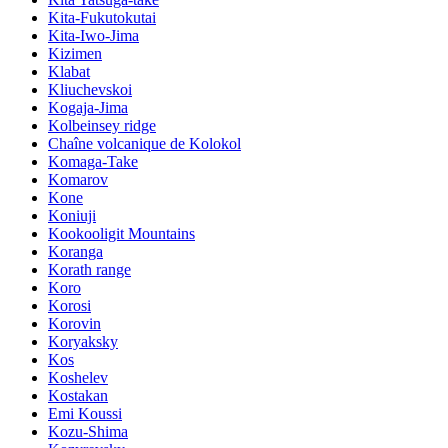
Kita-Fukutokutai
Kita-Iwo-Jima
Kizimen
Klabat
Kliuchevskoi
Kogaja-Jima
Kolbeinsey ridge
Chaîne volcanique de Kolokol
Komaga-Take
Komarov
Kone
Koniuji
Kookooligit Mountains
Koranga
Korath range
Koro
Korosi
Korovin
Koryaksky
Kos
Koshelev
Kostakan
Emi Koussi
Kozu-Shima