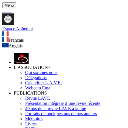
Menu
Espace Adhérent
Français
Anglais
L'ASSOCIATION
+
Qui sommes nous
Délégations
Calendrier L.A.V.E.
Webcam Etna
PUBLICATIONS
+
Revue LAVE
Présentation intégrale d’une revue récente
40 ans de la revue LAVE à la une
Portraits de quelques uns de nos auteurs
Mémoires
Livres