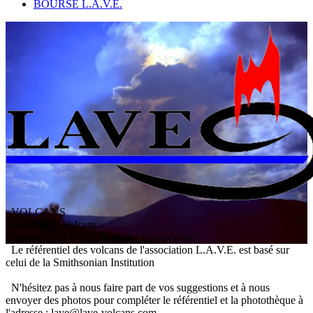
BOURSE L.A.V.E.
VOLCANS
/ Référentiel Volcans
L
'
A
ssociation
V
olcanologique
E
uropéenne
Le référentiel des volcans de l'association L.A.V.E. est basé sur
celui de la Smithsonian Institution
N'hésitez pas à nous faire part de vos suggestions et à nous
envoyer des photos pour compléter le référentiel et la photothèque à
l'adresse : lave@lave-volcans.com