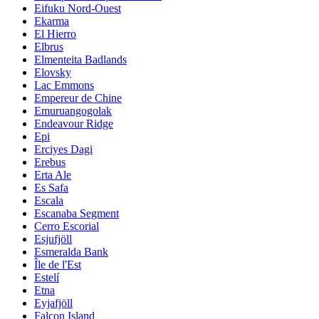
Eifuku Nord-Ouest
Ekarma
El Hierro
Elbrus
Elmenteita Badlands
Elovsky
Lac Emmons
Empereur de Chine
Emuruangogolak
Endeavour Ridge
Epi
Erciyes Dagi
Erebus
Erta Ale
Es Safa
Escala
Escanaba Segment
Cerro Escorial
Esjufjöll
Esmeralda Bank
Île de l'Est
Estelí
Etna
Eyjafjöll
Falcon Island