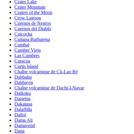
Crater Lake
Crater Mountain
Craters of the Moon
Crow Lagoon
Cuernos de Negros
Cuernos del Diablo
Cuicocha
Cuilapa-Barbarena
Cumbal
Cumbre Vieja
Las Cumbres
Curacoa
Curtis Island
Chaîne volcanique de Cù-Lao Ré
Dabbahu
Dabbayra
Chaîne volcanique de Dacht-I-Navar
Daikoku
Daisetsu
Dakataua
Dalaffilla
Dallol
Dama Ali
Damavend
Dana