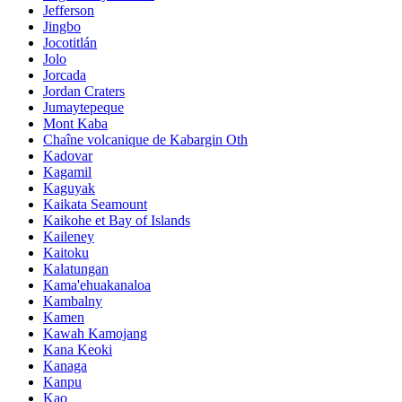
Jefferson
Jingbo
Jocotitlán
Jolo
Jorcada
Jordan Craters
Jumaytepeque
Mont Kaba
Chaîne volcanique de Kabargin Oth
Kadovar
Kagamil
Kaguyak
Kaikata Seamount
Kaikohe et Bay of Islands
Kaileney
Kaitoku
Kalatungan
Kama'ehuakanaloa
Kambalny
Kamen
Kawah Kamojang
Kana Keoki
Kanaga
Kanpu
Kao