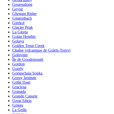
Geureudong
Geysir
Ghegam Ridge
Giggenbach
Girekol
Glacier Peak
La Gloria
Golan Heights
Golaya
Golden Trout Creek
Chaîne volcanique de Golets-Tornyi
Golovnin
Île de Goodenough
Gordon
Gorely
Goriaschaia Sopka
Gorny Institute
Göllü Dagi
Graciosa
Granada
Grande Canarie
Great Sitkin
Griggs
La Grille