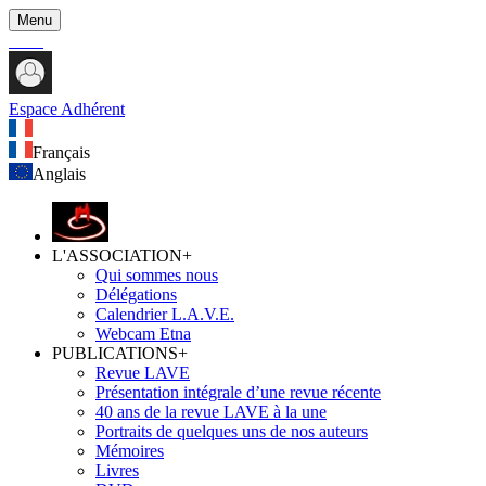
Menu
Espace Adhérent
Français
Anglais
L'ASSOCIATION
+
Qui sommes nous
Délégations
Calendrier L.A.V.E.
Webcam Etna
PUBLICATIONS
+
Revue LAVE
Présentation intégrale d’une revue récente
40 ans de la revue LAVE à la une
Portraits de quelques uns de nos auteurs
Mémoires
Livres