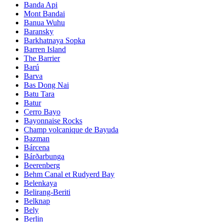
Banda Api
Mont Bandai
Banua Wuhu
Baransky
Barkhatnaya Sopka
Barren Island
The Barrier
Barú
Barva
Bas Dong Nai
Batu Tara
Batur
Cerro Bayo
Bayonnaise Rocks
Champ volcanique de Bayuda
Bazman
Bárcena
Bárðarbunga
Beerenberg
Behm Canal et Rudyerd Bay
Belenkaya
Belirang-Beriti
Belknap
Bely
Berlin