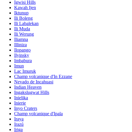
Igwisi Hills
Kawah Ijen
Iktunup
Ili Boleng
Ili Labalekan
Ili Muda
Ili Werung
Iliamna
Illiniza
Ilopango
Ilyinsky
Imbabura
Imun
Lac Imuruk
Champ volcanique d'In Ezzane
Nevado de Incahuasi
Indian Heaven
Ingakslugwat Hills
Inielika
Inierie
Inyo Craters
Champ volcanique d'Ipala
Iraya
Irazú
Iriga