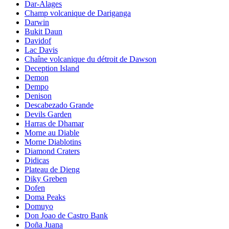
Dar-Alages
Champ volcanique de Dariganga
Darwin
Bukit Daun
Davidof
Lac Davis
Chaîne volcanique du détroit de Dawson
Deception Island
Demon
Dempo
Denison
Descabezado Grande
Devils Garden
Harras de Dhamar
Morne au Diable
Morne Diablotins
Diamond Craters
Didicas
Plateau de Dieng
Diky Greben
Dofen
Doma Peaks
Domuyo
Don Joao de Castro Bank
Doña Juana