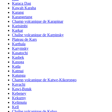
Karaca Dag
Kawah Karaha
Karang
Karangetang
Champ volcanique de Karapinar
Karisimbi
Karkar
Chaîne volcanique de Karpinsky
Plateau de Kars
Karthala
Karymsky
Kasatochi
Kasbek
Kasuga
Katla
Katmai
Katunga
Champ volcanique de Katwe-Kikorongo
Kavachi
Kawi-Butak
Kebeney
Kekurny
Kelimutu
Kell
Chaîne volcanique de Keluo