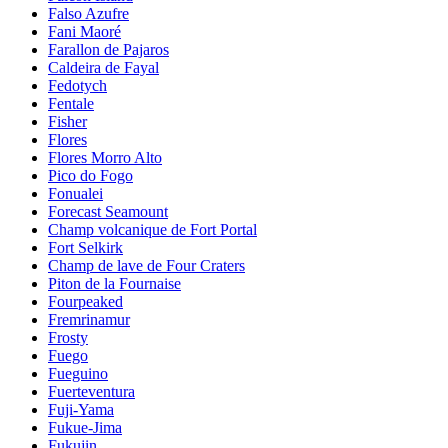
Falso Azufre
Fani Maoré
Farallon de Pajaros
Caldeira de Fayal
Fedotych
Fentale
Fisher
Flores
Flores Morro Alto
Pico do Fogo
Fonualei
Forecast Seamount
Champ volcanique de Fort Portal
Fort Selkirk
Champ de lave de Four Craters
Piton de la Fournaise
Fourpeaked
Fremrinamur
Frosty
Fuego
Fueguino
Fuerteventura
Fuji-Yama
Fukue-Jima
Fukujin