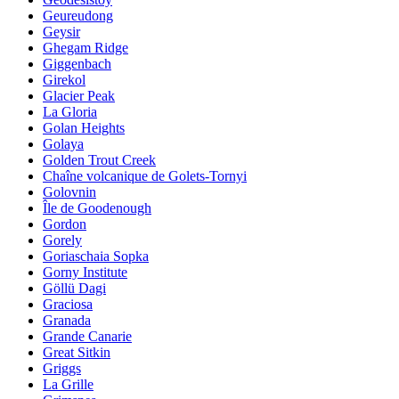
Geureudong
Geysir
Ghegam Ridge
Giggenbach
Girekol
Glacier Peak
La Gloria
Golan Heights
Golaya
Golden Trout Creek
Chaîne volcanique de Golets-Tornyi
Golovnin
Île de Goodenough
Gordon
Gorely
Goriaschaia Sopka
Gorny Institute
Göllü Dagi
Graciosa
Granada
Grande Canarie
Great Sitkin
Griggs
La Grille