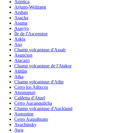
Arintica
Arjuno-Welirang
Arshan
Asacha
Asama
Asavyo
Île de l'Ascension
Askja
Aso
Champ volcanique d'Assab
Asuncion
Atacazo
Champ volcanique de l'Atakor
Atitlán
Atka
Champ volcanique d'Atlin
Cerro los Atlixcos
Atsonupuri
Caldeira d'Atuel
Cerro Aucanquilcha
Champ volcanique d'Auckland
Augustine
Cerro Auquihuato
Avachinsky
Awu