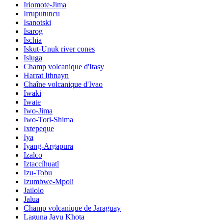
Iriomote-Jima
Irruputuncu
Isanotski
Isarog
Ischia
Iskut-Unuk river cones
Isluga
Champ volcanique d'Itasy
Harrat Ithnayn
Chaîne volcanique d'Ivao
Iwaki
Iwate
Iwo-Jima
Iwo-Tori-Shima
Ixtepeque
Iya
Iyang-Argapura
Izalco
Iztaccíhuatl
Izu-Tobu
Izumbwe-Mpoli
Jailolo
Jalua
Champ volcanique de Jaraguay
Laguna Jayu Khota