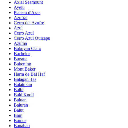
Axial Seamount
Ayelu
Plateau d'Azas
Azufral
Cerro del Azufre
Azul
Cerro Azul
Cerro Azul Quizapu
Azuma
Babuyan Claro
Bachelor
Bagana
Bakening
Mont Baker
Harra de Bal Haf
Balagan-Tas
Balatukan
Balbi
Bald Knoll
Baluan
Baluran
Balut
Bam
Bamus
Banáhao