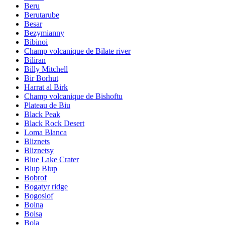
Beru
Berutarube
Besar
Bezymianny
Bibinoi
Champ volcanique de Bilate river
Biliran
Billy Mitchell
Bir Borhut
Harrat al Birk
Champ volcanique de Bishoftu
Plateau de Biu
Black Peak
Black Rock Desert
Loma Blanca
Bliznets
Bliznetsy
Blue Lake Crater
Blup Blup
Bobrof
Bogatyr ridge
Bogoslof
Boina
Boisa
Bola