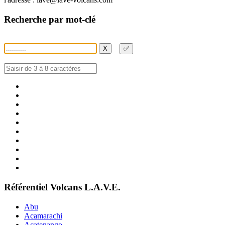
Recherche par mot-clé
X
✅
Référentiel Volcans L.A.V.E.
Abu
Acamarachi
Acatenango