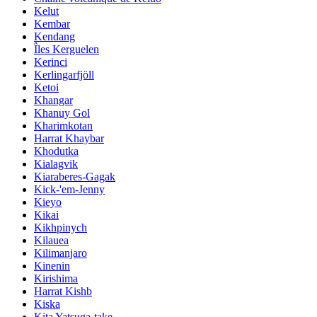
Kelut
Kembar
Kendang
Îles Kerguelen
Kerinci
Kerlingarfjöll
Ketoi
Khangar
Khanuy Gol
Kharimkotan
Harrat Khaybar
Khodutka
Kialagvik
Kiaraberes-Gagak
Kick-'em-Jenny
Kieyo
Kikai
Kikhpinych
Kilauea
Kilimanjaro
Kinenin
Kirishima
Harrat Kishb
Kiska
Kita Yatsuga-take