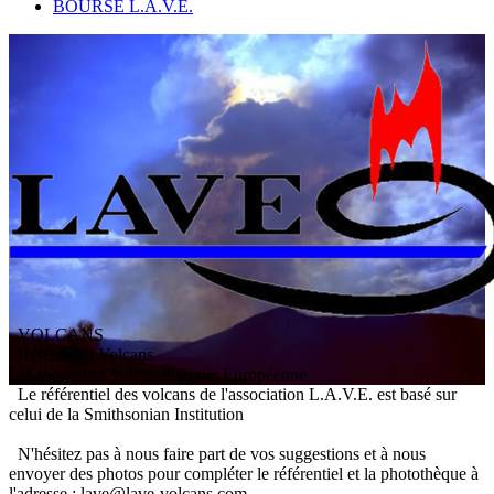
BOURSE L.A.V.E.
VOLCANS
/ Référentiel Volcans
L
'
A
ssociation
V
olcanologique
E
uropéenne
Le référentiel des volcans de l'association L.A.V.E. est basé sur
celui de la Smithsonian Institution
N'hésitez pas à nous faire part de vos suggestions et à nous
envoyer des photos pour compléter le référentiel et la photothèque à
l'adresse : lave@lave-volcans.com