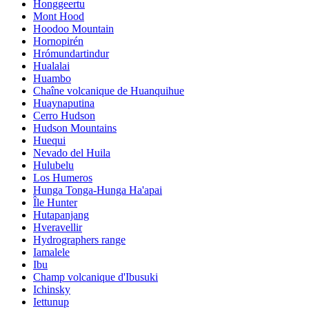
Honggeertu
Mont Hood
Hoodoo Mountain
Hornopirén
Hrómundartindur
Hualalai
Huambo
Chaîne volcanique de Huanquihue
Huaynaputina
Cerro Hudson
Hudson Mountains
Huequi
Nevado del Huila
Hulubelu
Los Humeros
Hunga Tonga-Hunga Ha'apai
Île Hunter
Hutapanjang
Hveravellir
Hydrographers range
Iamalele
Ibu
Champ volcanique d'Ibusuki
Ichinsky
Iettunup