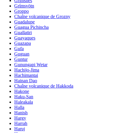
Grimsnes
Grímsvötn
Groppo
Chaîne volcanique de Grozny
Guadalupe
Guagua Pichincha
Guallatiri
Guayaques
Guazapa
Gufa
Guguan
Guntur
Gunungapi Wetar
Hachijo-Jima
Hachimantai
Hainan Dao
Chaîne volcanique de Hakkoda
Hakone
Haku-San
Haleakala
Halla
Hanish
Hargy
Harrah
Haruj