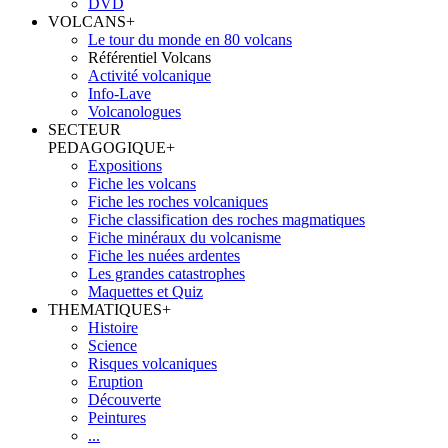
DVD
VOLCANS
+
Le tour du monde en 80 volcans
Référentiel Volcans
Activité volcanique
Info-Lave
Volcanologues
SECTEUR
PEDAGOGIQUE
+
Expositions
Fiche les volcans
Fiche les roches volcaniques
Fiche classification des roches magmatiques
Fiche minéraux du volcanisme
Fiche les nuées ardentes
Les grandes catastrophes
Maquettes et Quiz
THEMATIQUES
+
Histoire
Science
Risques volcaniques
Eruption
Découverte
Peintures
...