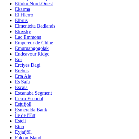
Eifuku Nord-Ouest
Ekarma
El Hierro
Elbrus
Elmenteita Badlands
Elovsky
Lac Emmons
Empereur de Chine
Emuruangogolak
Endeavour Ridge
Epi
Erciyes Dagi
Erebus
Erta Ale
Es Safa
Escala
Escanaba Segment
Cerro Escorial
Esjufjöll
Esmeralda Bank
Île de l'Est
Estelí
Etna
Eyjafjöll
Falcon Island