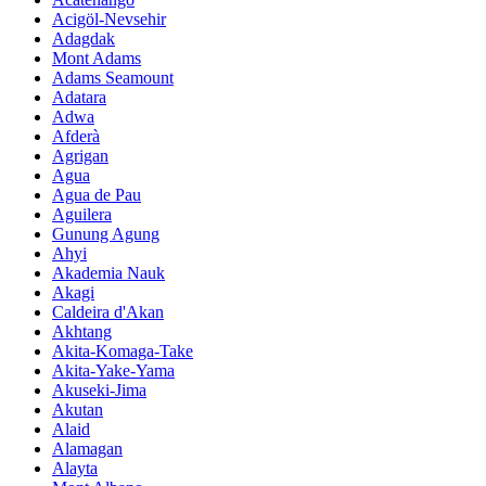
Acigöl-Nevsehir
Adagdak
Mont Adams
Adams Seamount
Adatara
Adwa
Afderà
Agrigan
Agua
Agua de Pau
Aguilera
Gunung Agung
Ahyi
Akademia Nauk
Akagi
Caldeira d'Akan
Akhtang
Akita-Komaga-Take
Akita-Yake-Yama
Akuseki-Jima
Akutan
Alaid
Alamagan
Alayta