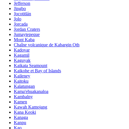
Jefferson
Jingbo
Jocotitlán
Jolo
Jorcada
Jordan Craters
Jumaytepeque
Mont Kaba
Chaîne volcanique de Kabargin Oth
Kadovar
Kagamil
Kaguyak
Kaikata Seamount
Kaikohe et Bay of Islands
Kaileney
Kaitoku
Kalatungan
Kama'ehuakanaloa
Kambalny
Kamen
Kawah Kamojang
Kana Keoki
Kanaga
Kanpu
Kao