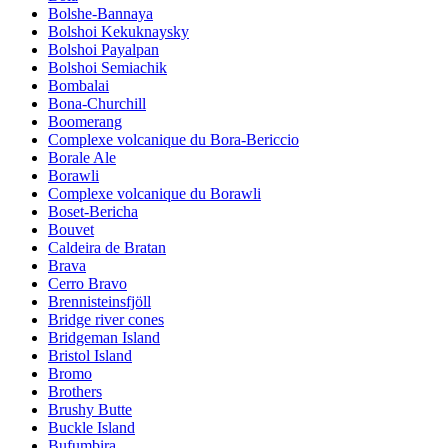
Bolshe-Bannaya
Bolshoi Kekuknaysky
Bolshoi Payalpan
Bolshoi Semiachik
Bombalai
Bona-Churchill
Boomerang
Complexe volcanique du Bora-Bericcio
Borale Ale
Borawli
Complexe volcanique du Borawli
Boset-Bericha
Bouvet
Caldeira de Bratan
Brava
Cerro Bravo
Brennisteinsfjöll
Bridge river cones
Bridgeman Island
Bristol Island
Bromo
Brothers
Brushy Butte
Buckle Island
Bufumbira