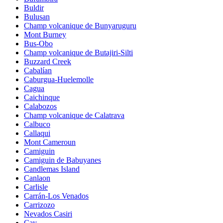
Buldir
Bulusan
Champ volcanique de Bunyaruguru
Mont Burney
Bus-Obo
Champ volcanique de Butajiri-Silti
Buzzard Creek
Cabalían
Caburgua-Huelemolle
Cagua
Caichinque
Calabozos
Champ volcanique de Calatrava
Calbuco
Callaqui
Mont Cameroun
Camiguin
Camiguin de Babuyanes
Candlemas Island
Canlaon
Carlisle
Carrán-Los Venados
Carrizozo
Nevados Casiri
Cay