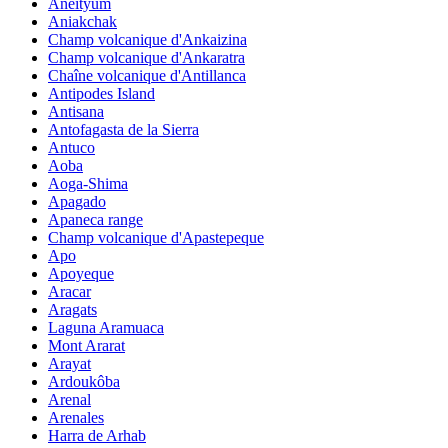
Aneityum
Aniakchak
Champ volcanique d'Ankaizina
Champ volcanique d'Ankaratra
Chaîne volcanique d'Antillanca
Antipodes Island
Antisana
Antofagasta de la Sierra
Antuco
Aoba
Aoga-Shima
Apagado
Apaneca range
Champ volcanique d'Apastepeque
Apo
Apoyeque
Aracar
Aragats
Laguna Aramuaca
Mont Ararat
Arayat
Ardoukôba
Arenal
Arenales
Harra de Arhab