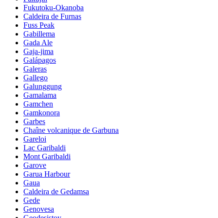
Fukutoku-Okanoba
Caldeira de Furnas
Fuss Peak
Gabillema
Gada Ale
Gaja-jima
Galápagos
Galeras
Gallego
Galunggung
Gamalama
Gamchen
Gamkonora
Garbes
Chaîne volcanique de Garbuna
Gareloi
Lac Garibaldi
Mont Garibaldi
Garove
Garua Harbour
Gaua
Caldeira de Gedamsa
Gede
Genovesa
Geodesistoy