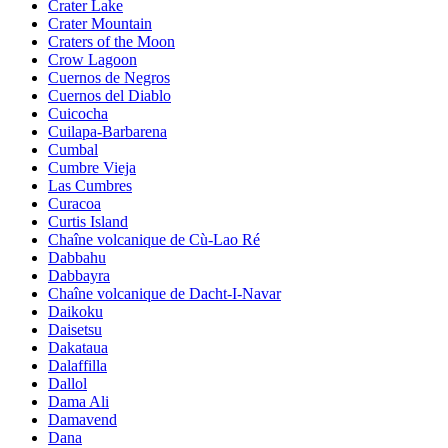
Crater Lake
Crater Mountain
Craters of the Moon
Crow Lagoon
Cuernos de Negros
Cuernos del Diablo
Cuicocha
Cuilapa-Barbarena
Cumbal
Cumbre Vieja
Las Cumbres
Curacoa
Curtis Island
Chaîne volcanique de Cù-Lao Ré
Dabbahu
Dabbayra
Chaîne volcanique de Dacht-I-Navar
Daikoku
Daisetsu
Dakataua
Dalaffilla
Dallol
Dama Ali
Damavend
Dana