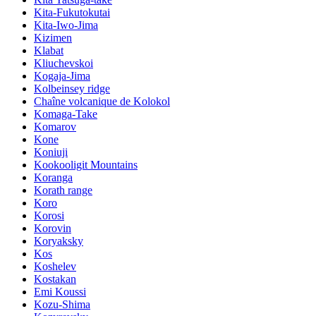
Kita-Fukutokutai
Kita-Iwo-Jima
Kizimen
Klabat
Kliuchevskoi
Kogaja-Jima
Kolbeinsey ridge
Chaîne volcanique de Kolokol
Komaga-Take
Komarov
Kone
Koniuji
Kookooligit Mountains
Koranga
Korath range
Koro
Korosi
Korovin
Koryaksky
Kos
Koshelev
Kostakan
Emi Koussi
Kozu-Shima