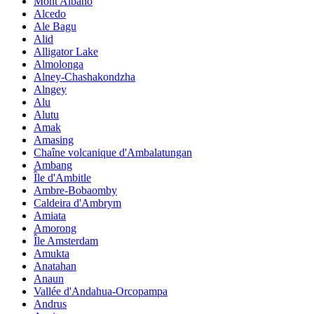
Mont Albano
Alcedo
Ale Bagu
Alid
Alligator Lake
Almolonga
Alney-Chashakondzha
Alngey
Alu
Alutu
Amak
Amasing
Chaîne volcanique d'Ambalatungan
Ambang
Île d'Ambitle
Ambre-Bobaomby
Caldeira d'Ambrym
Amiata
Amorong
Île Amsterdam
Amukta
Anatahan
Anaun
Vallée d'Andahua-Orcopampa
Andrus