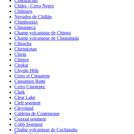
Chikurachki
Chiles - Cerro Negro
Chiliques
Nevados de Chillán
Chimborazo
Chinameca
Champ volcanique de Chingo
Champ volcanique de Chiquimula
Chiracha
Chirinkotan
Chirip
Chirpoi
Chokai
Chyulu Hills
Cerro el Ciguatepe
Cinnamon Butte
Cerro Cinotepec
Clark
Clear Lake
Cleft segment
Cleveland
Caldeira de Coatepeque
Coaxial segment
Cobb Segment
Chaîne volcanique de Cochiquito