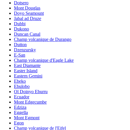
Dotsero
Mont Douglas
Doyo Seamount
Jabal ad Druze
Dubbi
Dukono
Duncan Canal
Champ volcanique de Durango
Dutton
Dzenzursky
E-San
Champ volcanique d'Eagle Lake
East Diamante
Easter Island
Eastern Gemini
Ebeko
Ebulobo
Ol Doinyo Eburru
Ecuador
Mont Edgecumbe
Edziza
Eggella
Mont Egmont
Egon
Champ volcanique de l'Eifel