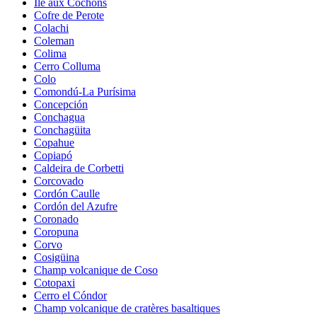
Île aux Cochons
Cofre de Perote
Colachi
Coleman
Colima
Cerro Colluma
Colo
Comondú-La Purísima
Concepción
Conchagua
Conchagüita
Copahue
Copiapó
Caldeira de Corbetti
Corcovado
Cordón Caulle
Cordón del Azufre
Coronado
Coropuna
Corvo
Cosigüina
Champ volcanique de Coso
Cotopaxi
Cerro el Cóndor
Champ volcanique de cratères basaltiques