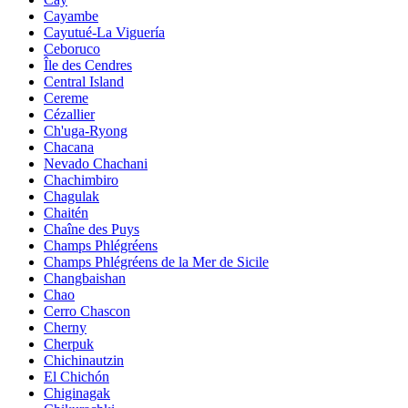
Cayambe
Cayutué-La Viguería
Ceboruco
Île des Cendres
Central Island
Cereme
Cézallier
Ch'uga-Ryong
Chacana
Nevado Chachani
Chachimbiro
Chagulak
Chaitén
Chaîne des Puys
Champs Phlégréens
Champs Phlégréens de la Mer de Sicile
Changbaishan
Chao
Cerro Chascon
Cherny
Cherpuk
Chichinautzin
El Chichón
Chiginagak