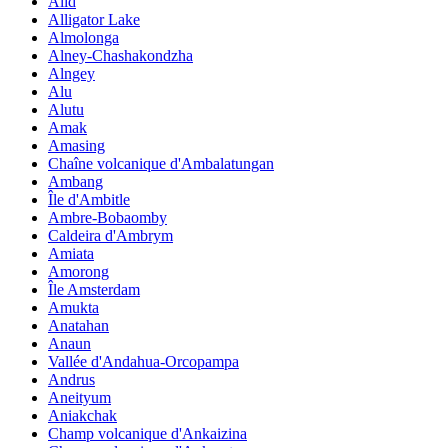
Alid
Alligator Lake
Almolonga
Alney-Chashakondzha
Alngey
Alu
Alutu
Amak
Amasing
Chaîne volcanique d'Ambalatungan
Ambang
Île d'Ambitle
Ambre-Bobaomby
Caldeira d'Ambrym
Amiata
Amorong
Île Amsterdam
Amukta
Anatahan
Anaun
Vallée d'Andahua-Orcopampa
Andrus
Aneityum
Aniakchak
Champ volcanique d'Ankaizina