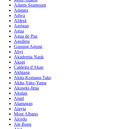
Adams Seamount
Adatara
Adwa
Afderà
Agrigan
Agua
Agua de Pau
Aguilera
Gunung Agung
Ahyi
Akademia Nauk
Akagi
Caldeira d'Akan
Akhtang
Akita-Komaga-Take
Akita-Yake-Yama
Akuseki-Jima
Akutan
Alaid
Alamagan
Alayta
Mont Albano
Alcedo
Ale Bagu