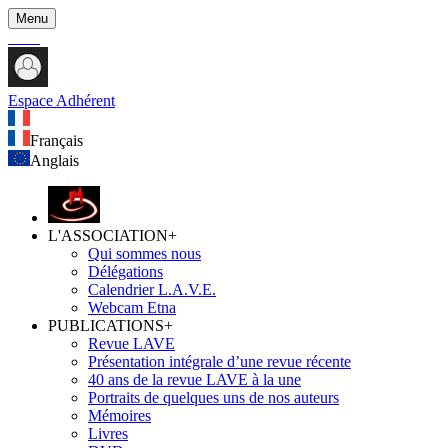
Menu
Espace Adhérent
Français
Anglais
L'ASSOCIATION
+
Qui sommes nous
Délégations
Calendrier L.A.V.E.
Webcam Etna
PUBLICATIONS
+
Revue LAVE
Présentation intégrale d’une revue récente
40 ans de la revue LAVE à la une
Portraits de quelques uns de nos auteurs
Mémoires
Livres