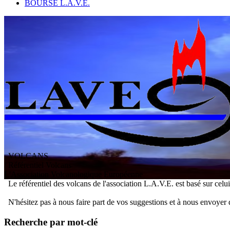
BOURSE L.A.V.E.
VOLCANS
/ Référentiel Volcans
L
'
A
ssociation
V
olcanologique
E
uropéenne
Le référentiel des volcans de l'association L.A.V.E. est basé sur celu
N'hésitez pas à nous faire part de vos suggestions et à nous envoyer 
Recherche par mot-clé