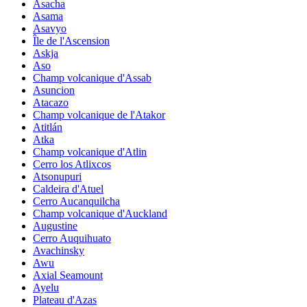
Asacha
Asama
Asavyo
Île de l'Ascension
Askja
Aso
Champ volcanique d'Assab
Asuncion
Atacazo
Champ volcanique de l'Atakor
Atitlán
Atka
Champ volcanique d'Atlin
Cerro los Atlixcos
Atsonupuri
Caldeira d'Atuel
Cerro Aucanquilcha
Champ volcanique d'Auckland
Augustine
Cerro Auquihuato
Avachinsky
Awu
Axial Seamount
Ayelu
Plateau d'Azas