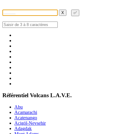
X
✅
Référentiel Volcans L.A.V.E.
Abu
Acamarachi
Acatenango
Acigöl-Nevsehir
Adagdak
Mont Adams