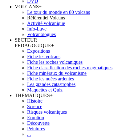
DVD
VOLCANS
+
Le tour du monde en 80 volcans
Référentiel Volcans
Activité volcanique
Info-Lave
Volcanologues
SECTEUR
PEDAGOGIQUE
+
Expositions
Fiche les volcans
Fiche les roches volcaniques
Fiche classification des roches magmatiques
Fiche minéraux du volcanisme
Fiche les nuées ardentes
Les grandes catastrophes
Maquettes et Quiz
THEMATIQUES
+
Histoire
Science
Risques volcaniques
Eruption
Découverte
Peintures
...