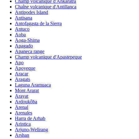
Champ volcanique d'Ankaratra
Chaîne volcanique d'Antillanca
Antipodes Island
Antisana
Antofagasta de la Sierra
Antuco
Aoba
Aoga-Shima
Apagado
Apaneca range
Champ volcanique d'Apastepeque
Apo
Apoyeque
Aracar
Aragats
Laguna Aramuaca
Mont Ararat
Arayat
Ardoukôba
Arenal
Arenales
Harra de Arhab
Arintica
Arjuno-Welirang
Arshan