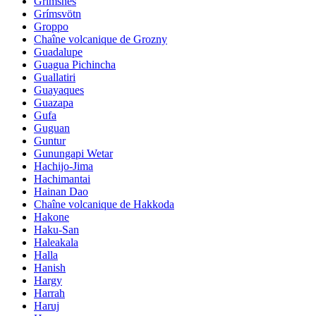
Grimsnes
Grímsvötn
Groppo
Chaîne volcanique de Grozny
Guadalupe
Guagua Pichincha
Guallatiri
Guayaques
Guazapa
Gufa
Guguan
Guntur
Gunungapi Wetar
Hachijo-Jima
Hachimantai
Hainan Dao
Chaîne volcanique de Hakkoda
Hakone
Haku-San
Haleakala
Halla
Hanish
Hargy
Harrah
Haruj