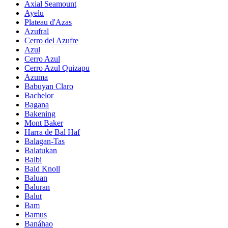
Axial Seamount
Ayelu
Plateau d'Azas
Azufral
Cerro del Azufre
Azul
Cerro Azul
Cerro Azul Quizapu
Azuma
Babuyan Claro
Bachelor
Bagana
Bakening
Mont Baker
Harra de Bal Haf
Balagan-Tas
Balatukan
Balbi
Bald Knoll
Baluan
Baluran
Balut
Bam
Bamus
Banáhao