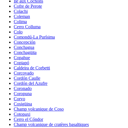
Île aux Cochons
Cofre de Perote
Colachi
Coleman
Colima
Cerro Colluma
Colo
Comondú-La Purísima
Concepción
Conchagua
Conchagüita
Copahue
Copiapó
Caldeira de Corbetti
Corcovado
Cordón Caulle
Cordón del Azufre
Coronado
Coropuna
Corvo
Cosigüina
Champ volcanique de Coso
Cotopaxi
Cerro el Cóndor
Champ volcanique de cratères basaltiques