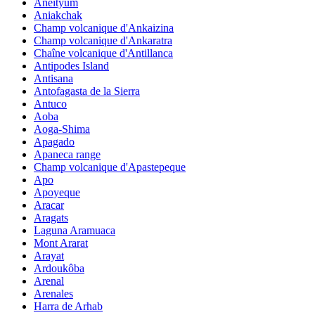
Aneityum
Aniakchak
Champ volcanique d'Ankaizina
Champ volcanique d'Ankaratra
Chaîne volcanique d'Antillanca
Antipodes Island
Antisana
Antofagasta de la Sierra
Antuco
Aoba
Aoga-Shima
Apagado
Apaneca range
Champ volcanique d'Apastepeque
Apo
Apoyeque
Aracar
Aragats
Laguna Aramuaca
Mont Ararat
Arayat
Ardoukôba
Arenal
Arenales
Harra de Arhab