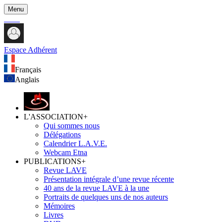
Menu
Espace Adhérent
Français
Anglais
L'ASSOCIATION
+
Qui sommes nous
Délégations
Calendrier L.A.V.E.
Webcam Etna
PUBLICATIONS
+
Revue LAVE
Présentation intégrale d’une revue récente
40 ans de la revue LAVE à la une
Portraits de quelques uns de nos auteurs
Mémoires
Livres