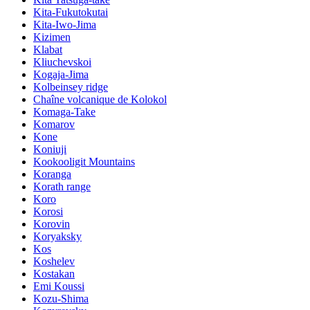
Kita-Fukutokutai
Kita-Iwo-Jima
Kizimen
Klabat
Kliuchevskoi
Kogaja-Jima
Kolbeinsey ridge
Chaîne volcanique de Kolokol
Komaga-Take
Komarov
Kone
Koniuji
Kookooligit Mountains
Koranga
Korath range
Koro
Korosi
Korovin
Koryaksky
Kos
Koshelev
Kostakan
Emi Koussi
Kozu-Shima