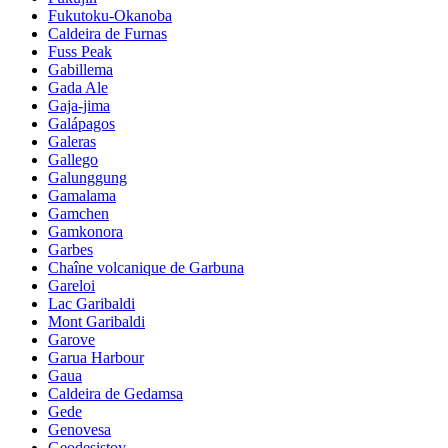
Fukutoku-Okanoba
Caldeira de Furnas
Fuss Peak
Gabillema
Gada Ale
Gaja-jima
Galápagos
Galeras
Gallego
Galunggung
Gamalama
Gamchen
Gamkonora
Garbes
Chaîne volcanique de Garbuna
Gareloi
Lac Garibaldi
Mont Garibaldi
Garove
Garua Harbour
Gaua
Caldeira de Gedamsa
Gede
Genovesa
Geodesistoy