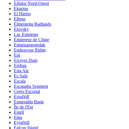
Eifuku Nord-Ouest
Ekarma
El Hierro
Elbrus
Elmenteita Badlands
Elovsky
Lac Emmons
Empereur de Chine
Emuruangogolak
Endeavour Ridge
Epi
Erciyes Dagi
Erebus
Erta Ale
Es Safa
Escala
Escanaba Segment
Cerro Escorial
Esjufjöll
Esmeralda Bank
Île de l'Est
Estelí
Etna
Eyjafjöll
Falcon Island