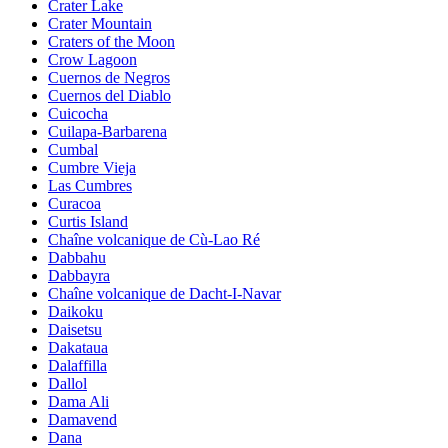
Crater Lake
Crater Mountain
Craters of the Moon
Crow Lagoon
Cuernos de Negros
Cuernos del Diablo
Cuicocha
Cuilapa-Barbarena
Cumbal
Cumbre Vieja
Las Cumbres
Curacoa
Curtis Island
Chaîne volcanique de Cù-Lao Ré
Dabbahu
Dabbayra
Chaîne volcanique de Dacht-I-Navar
Daikoku
Daisetsu
Dakataua
Dalaffilla
Dallol
Dama Ali
Damavend
Dana