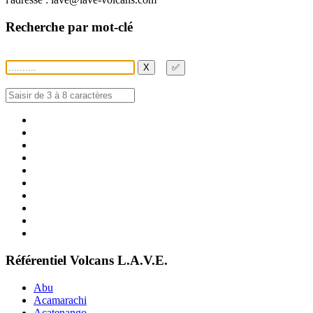
Recherche par mot-clé
X
✅
Référentiel Volcans L.A.V.E.
Abu
Acamarachi
Acatenango