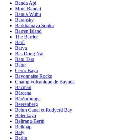
Banda Api
Mont Bandai
Banua Wuhu
Baransky
Barkhatnaya Sopka
Barren Island
The Barrier
Barú
Barva
Bas Dong Nai
Batu Tara
Batur
Cerro Bayo
Bayonnaise Rocks
Champ volcanique de Bayuda
Bazman
Bárcena
Bárðarbunga
Beerenberg
Behm Canal et Rudyerd Bay
Belenkaya
Belirang-Beriti
Belknap
Bely
Berlin