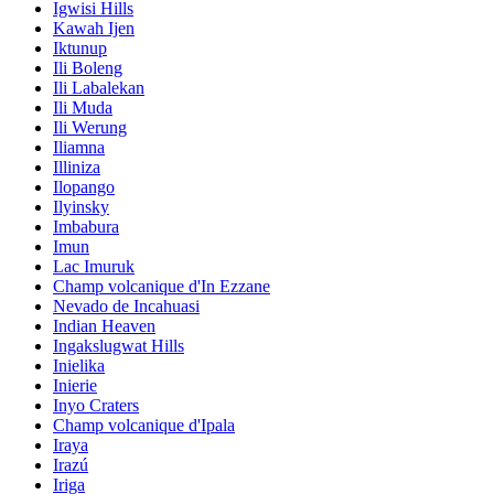
Igwisi Hills
Kawah Ijen
Iktunup
Ili Boleng
Ili Labalekan
Ili Muda
Ili Werung
Iliamna
Illiniza
Ilopango
Ilyinsky
Imbabura
Imun
Lac Imuruk
Champ volcanique d'In Ezzane
Nevado de Incahuasi
Indian Heaven
Ingakslugwat Hills
Inielika
Inierie
Inyo Craters
Champ volcanique d'Ipala
Iraya
Irazú
Iriga