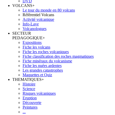
DVD
VOLCANS
+
Le tour du monde en 80 volcans
Référentiel Volcans
Activité volcanique
Info-Lave
Volcanologues
SECTEUR
PEDAGOGIQUE
+
Expositions
Fiche les volcans
Fiche les roches volcaniques
Fiche classification des roches magmatiques
Fiche minéraux du volcanisme
Fiche les nuées ardentes
Les grandes catastrophes
Maquettes et Quiz
THEMATIQUES
+
Histoire
Science
Risques volcaniques
Eruption
Découverte
Peintures
...