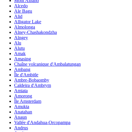
Mont Albano
Alcedo
Ale Bagu
Alid
Alligator Lake
Almolonga
Alney-Chashakondzha
Alngey
Alu
Alutu
Amak
Amasing
Chaîne volcanique d'Ambalatungan
Ambang
Île d'Ambitle
Ambre-Bobaomby
Caldeira d'Ambrym
Amiata
Amorong
Île Amsterdam
Amukta
Anatahan
Anaun
Vallée d'Andahua-Orcopampa
Andrus