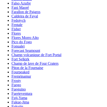
Falso Azufre
Fani Maoré
Farallon de Pajaros
Caldeira de Fayal
Fedotych
Fentale
Fisher
Flores
Flores Morro Alto
Pico do Fogo
Fonualei
Forecast Seamount
Champ volcanique de Fort Portal
Fort Selkirk
Champ de lave de Four Craters
Piton de la Fournaise
Fourpeaked
Fremrinamur
Frosty
Fuego
Fueguino
Fuerteventura
Fuji-Yama
Fukue-Jima
Fukujin