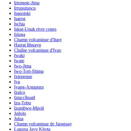
Iriomote-Jima
Irruputuncu
Isanotski
Isarog
Ischia
Iskut-Unuk river cones
Isluga
Champ volcanique d'Itasy
Harrat Ithnayn
Chaîne volcanique d'Ivao
Iwaki
Iwate
Iwo-Jima
Iwo-Tori-Shima
Ixtepeque
Iya
Iyang-Argapura
Izalco
Iztaccíhuatl
Izu-Tobu
Izumbwe-Mpoli
Jailolo
Jalua
Champ volcanique de Jaraguay
Laguna Jayu Khota