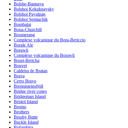
Bolshe-Bannaya
Bolshoi Kekuknaysky
Bolshoi Payalpan
Bolshoi Semiachik
Bombalai
Bona-Churchill
Boomerang
Complexe volcanique du Bora-Bericcio
Borale Ale
Borawli
Complexe volcanique du Borawli
Boset-Bericha
Bouvet
Caldeira de Bratan
Brava
Cerro Bravo
Brennisteinsfjöll
Bridge river cones
Bridgeman Island
Bristol Island
Bromo
Brothers
Brushy Butte
Buckle Island
Bufumbira