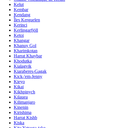
Kelut
Kembar
Kendang
Îles Kerguelen
Kerinci
Kerlingarfjöll
Ketoi
Khangar
Khanuy Gol
Kharimkotan
Harrat Khaybar
Khodutka
Kialagvik
Kiaraberes-Gagak
Kick-'em-Jenny
Kieyo
Kikai
Kikhpinych
Kilauea
Kilimanjaro
Kinenin
Kirishima
Harrat Kishb
Kiska
Kita Yatsuga-take