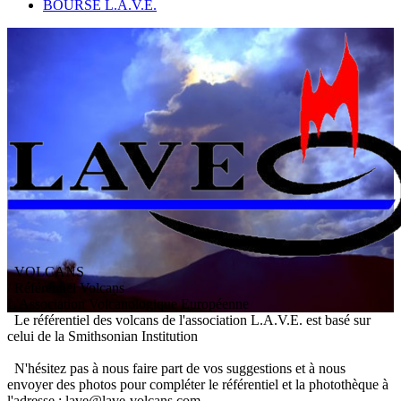
BOURSE L.A.V.E.
VOLCANS
/ Référentiel Volcans
L
'
A
ssociation
V
olcanologique
E
uropéenne
Le référentiel des volcans de l'association L.A.V.E. est basé sur
celui de la Smithsonian Institution
N'hésitez pas à nous faire part de vos suggestions et à nous
envoyer des photos pour compléter le référentiel et la photothèque à
l'adresse : lave@lave-volcans.com