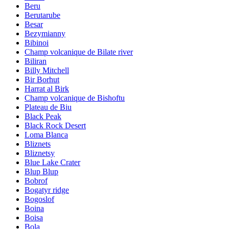
Beru
Berutarube
Besar
Bezymianny
Bibinoi
Champ volcanique de Bilate river
Biliran
Billy Mitchell
Bir Borhut
Harrat al Birk
Champ volcanique de Bishoftu
Plateau de Biu
Black Peak
Black Rock Desert
Loma Blanca
Bliznets
Bliznetsy
Blue Lake Crater
Blup Blup
Bobrof
Bogatyr ridge
Bogoslof
Boina
Boisa
Bola