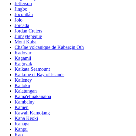
Jefferson
Jingbo
Jocotitlán
Jolo
Jorcada
Jordan Craters
Jumaytepeque
Mont Kaba
Chaîne volcanique de Kabargin Oth
Kadovar
Kagamil
Kaguyak
Kaikata Seamount
Kaikohe et Bay of Islands
Kaileney
Kaitoku
Kalatungan
Kama'ehuakanaloa
Kambalny
Kamen
Kawah Kamojang
Kana Keoki
Kanaga
Kanpu
Kao