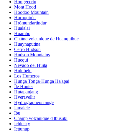
Honggeertu
Mont Hood
Hoodoo Mountain
Hornopirén
Hrómundartindur
Hualalai
Huambo
Chaîne volcanique de Huanquihue
Huaynaputina
Cerro Hudson
Hudson Mountains
Huequi
Nevado del Huila
Hulubelu
Los Humeros
Hunga Tonga-Hunga Ha'apai
Île Hunter
Hutapanjang
Hveravellir
Hydrographers range
Iamalele
Ibu
Champ volcanique d'Ibusuki
Ichinsky
Iettunup