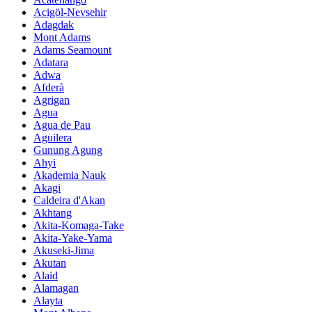
Acigöl-Nevsehir
Adagdak
Mont Adams
Adams Seamount
Adatara
Adwa
Afderà
Agrigan
Agua
Agua de Pau
Aguilera
Gunung Agung
Ahyi
Akademia Nauk
Akagi
Caldeira d'Akan
Akhtang
Akita-Komaga-Take
Akita-Yake-Yama
Akuseki-Jima
Akutan
Alaid
Alamagan
Alayta