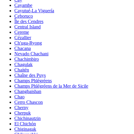
Cayambe
Cayutué-La Viguería
Ceboruco
Île des Cendres
Central Island
Cereme
Cézallier
Ch'uga-Ryong
Chacana
Nevado Chachani
Chachimbiro
Chagulak
Chaitén
Chaîne des Puys
Champs Phlégréens
Champs Phlégréens de la Mer de Sicile
Changbaishan
Chao
Cerro Chascon
Cherny
Cherpuk
Chichinautzin
El Chichón
Chiginagak