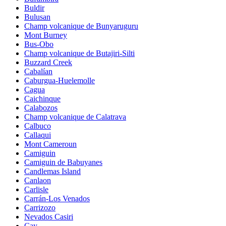
Buldir
Bulusan
Champ volcanique de Bunyaruguru
Mont Burney
Bus-Obo
Champ volcanique de Butajiri-Silti
Buzzard Creek
Cabalían
Caburgua-Huelemolle
Cagua
Caichinque
Calabozos
Champ volcanique de Calatrava
Calbuco
Callaqui
Mont Cameroun
Camiguin
Camiguin de Babuyanes
Candlemas Island
Canlaon
Carlisle
Carrán-Los Venados
Carrizozo
Nevados Casiri
Cay