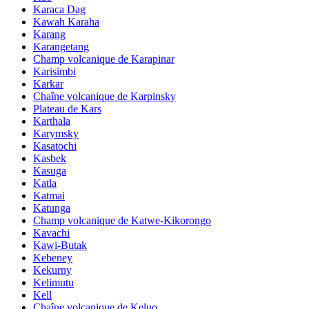
Karaca Dag
Kawah Karaha
Karang
Karangetang
Champ volcanique de Karapinar
Karisimbi
Karkar
Chaîne volcanique de Karpinsky
Plateau de Kars
Karthala
Karymsky
Kasatochi
Kasbek
Kasuga
Katla
Katmai
Katunga
Champ volcanique de Katwe-Kikorongo
Kavachi
Kawi-Butak
Kebeney
Kekurny
Kelimutu
Kell
Chaîne volcanique de Keluo