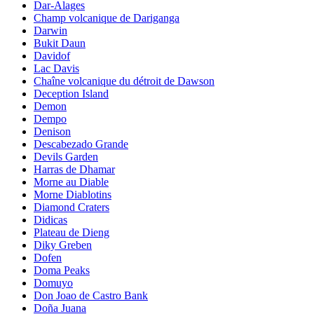
Dar-Alages
Champ volcanique de Dariganga
Darwin
Bukit Daun
Davidof
Lac Davis
Chaîne volcanique du détroit de Dawson
Deception Island
Demon
Dempo
Denison
Descabezado Grande
Devils Garden
Harras de Dhamar
Morne au Diable
Morne Diablotins
Diamond Craters
Didicas
Plateau de Dieng
Diky Greben
Dofen
Doma Peaks
Domuyo
Don Joao de Castro Bank
Doña Juana