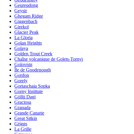
Geureudong
Geysir
Ghegam Ridge
Giggenbach
Girekol
Glacier Peak
La Gloria
Golan Heights
Golaya
Golden Trout Creek
Chaîne volcanique de Golets-Tornyi
Golovnin
Île de Goodenough
Gordon
Gorely
Goriaschaia Sopka
Gorny Institute
Göllü Dagi
Graciosa
Granada
Grande Canarie
Great Sitkin
Griggs
La Grille