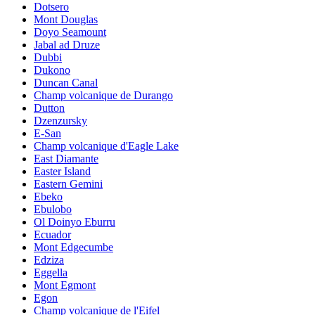
Dotsero
Mont Douglas
Doyo Seamount
Jabal ad Druze
Dubbi
Dukono
Duncan Canal
Champ volcanique de Durango
Dutton
Dzenzursky
E-San
Champ volcanique d'Eagle Lake
East Diamante
Easter Island
Eastern Gemini
Ebeko
Ebulobo
Ol Doinyo Eburru
Ecuador
Mont Edgecumbe
Edziza
Eggella
Mont Egmont
Egon
Champ volcanique de l'Eifel