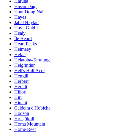
Haruna
Hasan Dagi
Haut Dong Nai
Hayes
Jabal Haylan
Hayli Gubbi
Healy
Île Heard
Heart Peaks
Heimaey
Hekla
Helatoba-Tarutung
Helgrindur
Hell's Half Acre
Hengill
Herbert
Hertali
Hijiori
Hiri
Hiuchi
Caldeira d'Hobicha
Hodson
Hofsjökull
Homa Mountain
Home Reef