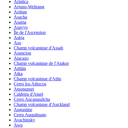
Arintica
Arjuno-Welirang
Arshan
Asacha
Asama
Asavyo
Île de l'Ascension
Askja
Aso
Champ volcanique d'Assab
Asuncion
Atacazo
Champ volcanique de l'Atakor
Atitlán
Atka
Champ volcanique d'Atlin
Cerro los Atlixcos
Atsonupuri
Caldeira d'Atuel
Cerro Aucanquilcha
Champ volcanique d'Auckland
Augustine
Cerro Auquihuato
Avachinsky
Awu