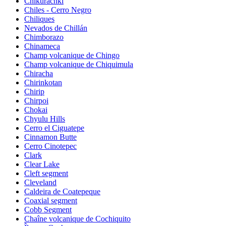
Chikurachki
Chiles - Cerro Negro
Chiliques
Nevados de Chillán
Chimborazo
Chinameca
Champ volcanique de Chingo
Champ volcanique de Chiquimula
Chiracha
Chirinkotan
Chirip
Chirpoi
Chokai
Chyulu Hills
Cerro el Ciguatepe
Cinnamon Butte
Cerro Cinotepec
Clark
Clear Lake
Cleft segment
Cleveland
Caldeira de Coatepeque
Coaxial segment
Cobb Segment
Chaîne volcanique de Cochiquito