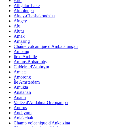
Alid
Alligator Lake
Almolonga
Alney-Chashakondzha
Alngey
Alu
Alutu
Amak
Amasing
Chaîne volcanique d'Ambalatungan
Ambang
Île d'Ambitle
Ambre-Bobaomby
Caldeira d'Ambrym
Amiata
Amorong
Île Amsterdam
Amukta
Anatahan
Anaun
Vallée d'Andahua-Orcopampa
Andrus
Aneityum
Aniakchak
Champ volcanique d'Ankaizina