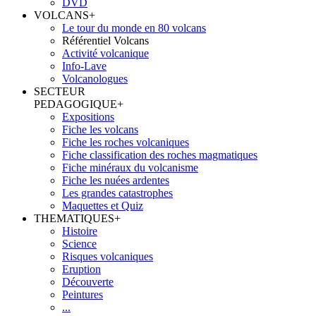
DVD
VOLCANS
+
Le tour du monde en 80 volcans
Référentiel Volcans
Activité volcanique
Info-Lave
Volcanologues
SECTEUR
PEDAGOGIQUE
+
Expositions
Fiche les volcans
Fiche les roches volcaniques
Fiche classification des roches magmatiques
Fiche minéraux du volcanisme
Fiche les nuées ardentes
Les grandes catastrophes
Maquettes et Quiz
THEMATIQUES
+
Histoire
Science
Risques volcaniques
Eruption
Découverte
Peintures
...