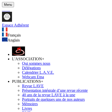
Menu
Espace Adhérent
Français
Anglais
L'ASSOCIATION
+
Qui sommes nous
Délégations
Calendrier L.A.V.E.
Webcam Etna
PUBLICATIONS
+
Revue LAVE
Présentation intégrale d’une revue récente
40 ans de la revue LAVE à la une
Portraits de quelques uns de nos auteurs
Mémoires
Livres