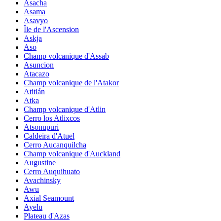
Asacha
Asama
Asavyo
Île de l'Ascension
Askja
Aso
Champ volcanique d'Assab
Asuncion
Atacazo
Champ volcanique de l'Atakor
Atitlán
Atka
Champ volcanique d'Atlin
Cerro los Atlixcos
Atsonupuri
Caldeira d'Atuel
Cerro Aucanquilcha
Champ volcanique d'Auckland
Augustine
Cerro Auquihuato
Avachinsky
Awu
Axial Seamount
Ayelu
Plateau d'Azas