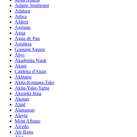
Adams Seamount
Adatara
Adwa
Afderà
Agrigan
Agua
Agua de Pau
Aguilera
Gunung Agung
Ahyi
Akademia Nauk
Akagi
Caldeira d'Akan
Akhtang
Akita-Komaga-Take
Akita-Yake-Yama
Akuseki-Jima
Akutan
Alaid
Alamagan
Alayta
Mont Albano
Alcedo
Ale Bagu