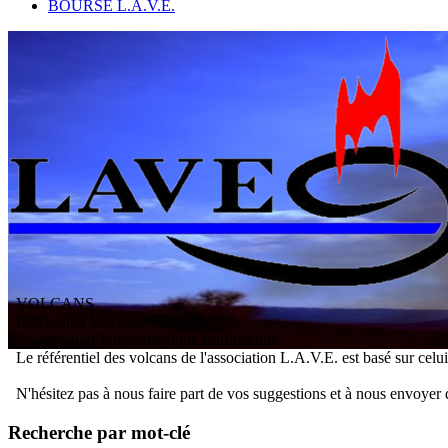
BOURSE L.A.V.E.
VOLCANS
/ Référentiel Volcans
L
'
A
ssociation
V
olcanologique
E
uropéenne
Le référentiel des volcans de l'association L.A.V.E. est basé sur celu
N'hésitez pas à nous faire part de vos suggestions et à nous envoyer 
Recherche par mot-clé