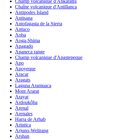
Champ volcanique d'Ankaratra
Chaîne volcanique d'Antillanca
Antipodes Island
Antisana
Antofagasta de la Sierra
Antuco
Aoba
Aoga-Shima
Apagado
Apaneca range
Champ volcanique d'Apastepeque
Apo
Apoyeque
Aracar
Aragats
Laguna Aramuaca
Mont Ararat
Arayat
Ardoukôba
Arenal
Arenales
Harra de Arhab
Arintica
Arjuno-Welirang
Arshan