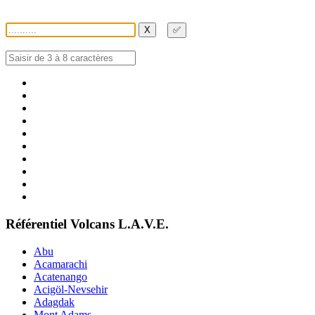
X
✅
Référentiel Volcans L.A.V.E.
Abu
Acamarachi
Acatenango
Acigöl-Nevsehir
Adagdak
Mont Adams