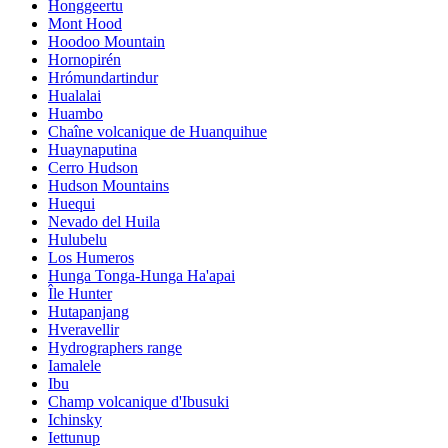
Honggeertu
Mont Hood
Hoodoo Mountain
Hornopirén
Hrómundartindur
Hualalai
Huambo
Chaîne volcanique de Huanquihue
Huaynaputina
Cerro Hudson
Hudson Mountains
Huequi
Nevado del Huila
Hulubelu
Los Humeros
Hunga Tonga-Hunga Ha'apai
Île Hunter
Hutapanjang
Hveravellir
Hydrographers range
Iamalele
Ibu
Champ volcanique d'Ibusuki
Ichinsky
Iettunup