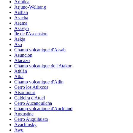
Arintica
Arjuno-Welirang
Arshan
Asacha
Asama
Asavyo
Île de l'Ascension
Askja
Aso
Champ volcanique d'Assab
Asuncion
Atacazo
Champ volcanique de l'Atakor
Atitlán
Atka
Champ volcanique d'Atlin
Cerro los Atlixcos
Atsonupuri
Caldeira d'Atuel
Cerro Aucanquilcha
Champ volcanique d'Auckland
Augustine
Cerro Auquihuato
Avachinsky
Awu