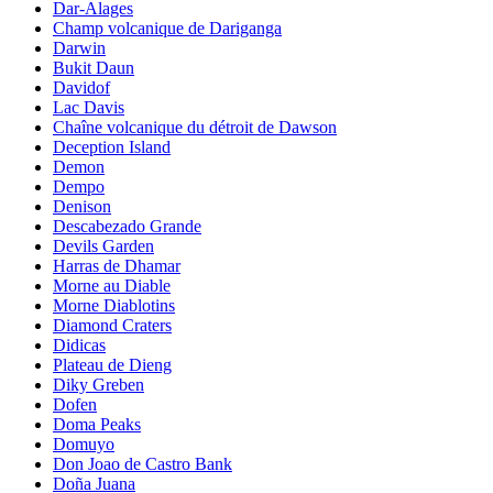
Dar-Alages
Champ volcanique de Dariganga
Darwin
Bukit Daun
Davidof
Lac Davis
Chaîne volcanique du détroit de Dawson
Deception Island
Demon
Dempo
Denison
Descabezado Grande
Devils Garden
Harras de Dhamar
Morne au Diable
Morne Diablotins
Diamond Craters
Didicas
Plateau de Dieng
Diky Greben
Dofen
Doma Peaks
Domuyo
Don Joao de Castro Bank
Doña Juana