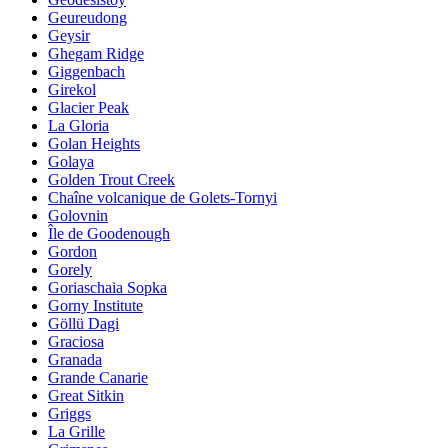
Geureudong
Geysir
Ghegam Ridge
Giggenbach
Girekol
Glacier Peak
La Gloria
Golan Heights
Golaya
Golden Trout Creek
Chaîne volcanique de Golets-Tornyi
Golovnin
Île de Goodenough
Gordon
Gorely
Goriaschaia Sopka
Gorny Institute
Göllü Dagi
Graciosa
Granada
Grande Canarie
Great Sitkin
Griggs
La Grille