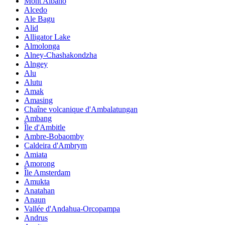
Mont Albano
Alcedo
Ale Bagu
Alid
Alligator Lake
Almolonga
Alney-Chashakondzha
Alngey
Alu
Alutu
Amak
Amasing
Chaîne volcanique d'Ambalatungan
Ambang
Île d'Ambitle
Ambre-Bobaomby
Caldeira d'Ambrym
Amiata
Amorong
Île Amsterdam
Amukta
Anatahan
Anaun
Vallée d'Andahua-Orcopampa
Andrus