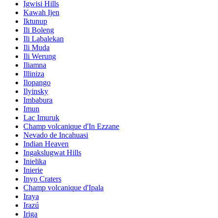
Igwisi Hills
Kawah Ijen
Iktunup
Ili Boleng
Ili Labalekan
Ili Muda
Ili Werung
Iliamna
Illiniza
Ilopango
Ilyinsky
Imbabura
Imun
Lac Imuruk
Champ volcanique d'In Ezzane
Nevado de Incahuasi
Indian Heaven
Ingakslugwat Hills
Inielika
Inierie
Inyo Craters
Champ volcanique d'Ipala
Iraya
Irazú
Iriga