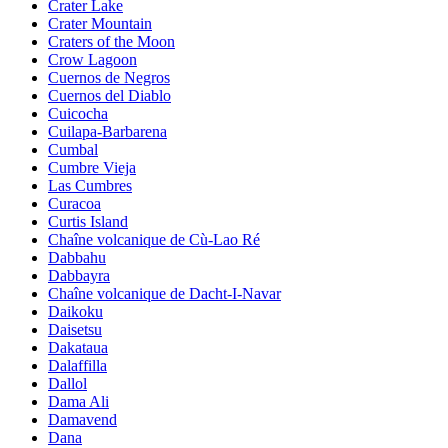
Crater Lake
Crater Mountain
Craters of the Moon
Crow Lagoon
Cuernos de Negros
Cuernos del Diablo
Cuicocha
Cuilapa-Barbarena
Cumbal
Cumbre Vieja
Las Cumbres
Curacoa
Curtis Island
Chaîne volcanique de Cù-Lao Ré
Dabbahu
Dabbayra
Chaîne volcanique de Dacht-I-Navar
Daikoku
Daisetsu
Dakataua
Dalaffilla
Dallol
Dama Ali
Damavend
Dana