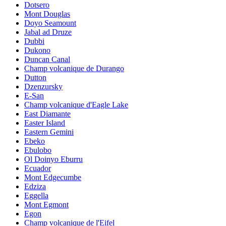
Dotsero
Mont Douglas
Doyo Seamount
Jabal ad Druze
Dubbi
Dukono
Duncan Canal
Champ volcanique de Durango
Dutton
Dzenzursky
E-San
Champ volcanique d'Eagle Lake
East Diamante
Easter Island
Eastern Gemini
Ebeko
Ebulobo
Ol Doinyo Eburru
Ecuador
Mont Edgecumbe
Edziza
Eggella
Mont Egmont
Egon
Champ volcanique de l'Eifel