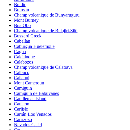
Buldir
Bulusan
Champ volcanique de Bunyaruguru
Mont Burney
Bus-Obo
Champ volcanique de Butajiri-Silti
Buzzard Creek
Cabalían
Caburgua-Huelemolle
Cagua
Caichinque
Calabozos
Champ volcanique de Calatrava
Calbuco
Callaqui
Mont Cameroun
Camiguin
Camiguin de Babuyanes
Candlemas Island
Canlaon
Carlisle
Carrán-Los Venados
Carrizozo
Nevados Casiri
Cay