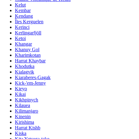
Kelut
Kembar
Kendang
Îles Kerguelen
Kerinci
Kerlingarfjöll
Ketoi
Khangar
Khanuy Gol
Kharimkotan
Harrat Khaybar
Khodutka
Kialagvik
Kiaraberes-Gagak
Kick-'em-Jenny
Kieyo
Kikai
Kikhpinych
Kilauea
Kilimanjaro
Kinenin
Kirishima
Harrat Kishb
Kiska
Kita Yatsuga-take