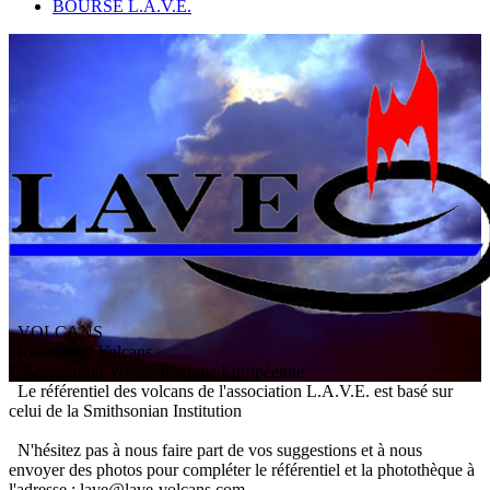
BOURSE L.A.V.E.
VOLCANS
/ Référentiel Volcans
L
'
A
ssociation
V
olcanologique
E
uropéenne
Le référentiel des volcans de l'association L.A.V.E. est basé sur
celui de la Smithsonian Institution
N'hésitez pas à nous faire part de vos suggestions et à nous
envoyer des photos pour compléter le référentiel et la photothèque à
l'adresse : lave@lave-volcans.com