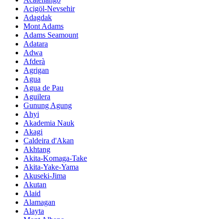
Acigöl-Nevsehir
Adagdak
Mont Adams
Adams Seamount
Adatara
Adwa
Afderà
Agrigan
Agua
Agua de Pau
Aguilera
Gunung Agung
Ahyi
Akademia Nauk
Akagi
Caldeira d'Akan
Akhtang
Akita-Komaga-Take
Akita-Yake-Yama
Akuseki-Jima
Akutan
Alaid
Alamagan
Alayta