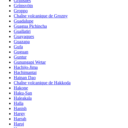
Grimsnes
Grímsvötn
Groppo
Chaîne volcanique de Grozny
Guadalupe
Guagua Pichincha
Guallatiri
Guayaques
Guazapa
Gufa
Guguan
Guntur
Gunungapi Wetar
Hachijo-Jima
Hachimantai
Hainan Dao
Chaîne volcanique de Hakkoda
Hakone
Haku-San
Haleakala
Halla
Hanish
Hargy
Harrah
Haruj