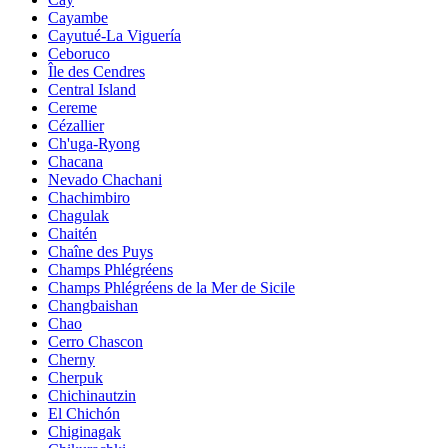
Cayambe
Cayutué-La Viguería
Ceboruco
Île des Cendres
Central Island
Cereme
Cézallier
Ch'uga-Ryong
Chacana
Nevado Chachani
Chachimbiro
Chagulak
Chaitén
Chaîne des Puys
Champs Phlégréens
Champs Phlégréens de la Mer de Sicile
Changbaishan
Chao
Cerro Chascon
Cherny
Cherpuk
Chichinautzin
El Chichón
Chiginagak