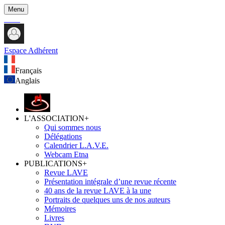
Menu
Espace Adhérent
Français
Anglais
L'ASSOCIATION
+
Qui sommes nous
Délégations
Calendrier L.A.V.E.
Webcam Etna
PUBLICATIONS
+
Revue LAVE
Présentation intégrale d’une revue récente
40 ans de la revue LAVE à la une
Portraits de quelques uns de nos auteurs
Mémoires
Livres