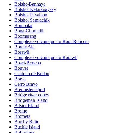
Bolshe-Bannaya
Bolshoi Kekuknaysky
Bolshoi Payalpan
Bolshoi Semiachik
Bombalai
Bona-Churchill
Boomerang
Complexe volcanique du Bora-Bericcio
Borale Ale
Borawli
Complexe volcanique du Borawli
Boset-Bericha
Bouvet
Caldeira de Bratan
Brava
Cerro Bravo
Brennisteinsfjöll
Bridge river cones
Bridgeman Island
Bristol Island
Bromo
Brothers
Brushy Butte
Buckle Island
Bufumbira