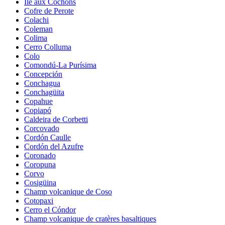
Île aux Cochons
Cofre de Perote
Colachi
Coleman
Colima
Cerro Colluma
Colo
Comondú-La Purísima
Concepción
Conchagua
Conchagüita
Copahue
Copiapó
Caldeira de Corbetti
Corcovado
Cordón Caulle
Cordón del Azufre
Coronado
Coropuna
Corvo
Cosigüina
Champ volcanique de Coso
Cotopaxi
Cerro el Cóndor
Champ volcanique de cratères basaltiques