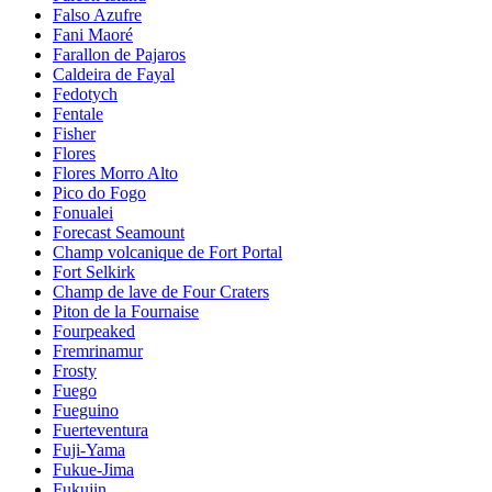
Falso Azufre
Fani Maoré
Farallon de Pajaros
Caldeira de Fayal
Fedotych
Fentale
Fisher
Flores
Flores Morro Alto
Pico do Fogo
Fonualei
Forecast Seamount
Champ volcanique de Fort Portal
Fort Selkirk
Champ de lave de Four Craters
Piton de la Fournaise
Fourpeaked
Fremrinamur
Frosty
Fuego
Fueguino
Fuerteventura
Fuji-Yama
Fukue-Jima
Fukujin