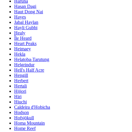
Haruna
Hasan Dagi
Haut Dong Nai
Hayes
Jabal Haylan
Hayli Gubbi
Healy
Île Heard
Heart Peaks
Heimaey
Hekla
Helatoba-Tarutung
Helgrindur
Hell's Half Acre
Hengill
Herbert
Hertali
Hijiori
Hiri
Hiuchi
Caldeira d'Hobicha
Hodson
Hofsjökull
Homa Mountain
Home Reef