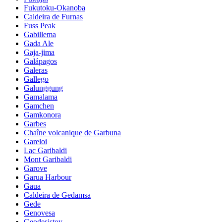
Fukutoku-Okanoba
Caldeira de Furnas
Fuss Peak
Gabillema
Gada Ale
Gaja-jima
Galápagos
Galeras
Gallego
Galunggung
Gamalama
Gamchen
Gamkonora
Garbes
Chaîne volcanique de Garbuna
Gareloi
Lac Garibaldi
Mont Garibaldi
Garove
Garua Harbour
Gaua
Caldeira de Gedamsa
Gede
Genovesa
Geodesistoy