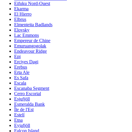
Eifuku Nord-Ouest
Ekarma
El Hierro
Elbrus
Elmenteita Badlands
Elovsky
Lac Emmons
Empereur de Chine
Emuruangogolak
Endeavour Ridge
Epi
Erciyes Dagi
Erebus
Erta Ale
Es Safa
Escala
Escanaba Segment
Cerro Escorial
Esjufjöll
Esmeralda Bank
Île de l'Est
Estelí
Etna
Eyjafjöll
Falcon Island