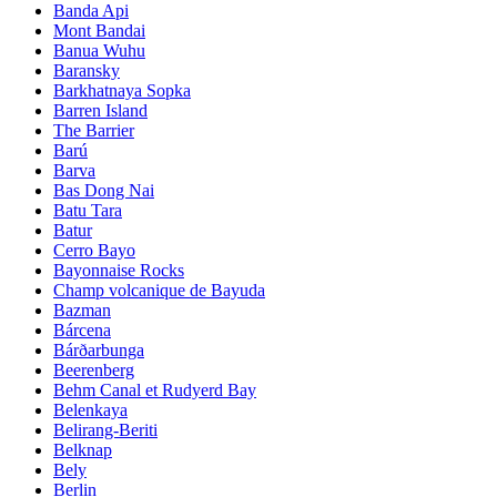
Banda Api
Mont Bandai
Banua Wuhu
Baransky
Barkhatnaya Sopka
Barren Island
The Barrier
Barú
Barva
Bas Dong Nai
Batu Tara
Batur
Cerro Bayo
Bayonnaise Rocks
Champ volcanique de Bayuda
Bazman
Bárcena
Bárðarbunga
Beerenberg
Behm Canal et Rudyerd Bay
Belenkaya
Belirang-Beriti
Belknap
Bely
Berlin