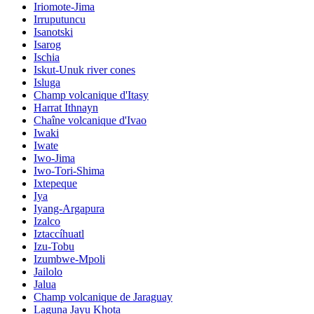
Iriomote-Jima
Irruputuncu
Isanotski
Isarog
Ischia
Iskut-Unuk river cones
Isluga
Champ volcanique d'Itasy
Harrat Ithnayn
Chaîne volcanique d'Ivao
Iwaki
Iwate
Iwo-Jima
Iwo-Tori-Shima
Ixtepeque
Iya
Iyang-Argapura
Izalco
Iztaccíhuatl
Izu-Tobu
Izumbwe-Mpoli
Jailolo
Jalua
Champ volcanique de Jaraguay
Laguna Jayu Khota