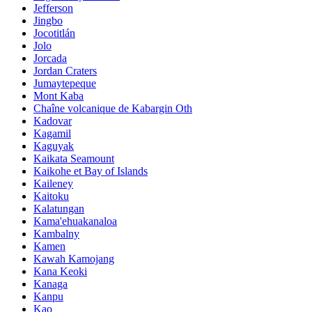
Jefferson
Jingbo
Jocotitlán
Jolo
Jorcada
Jordan Craters
Jumaytepeque
Mont Kaba
Chaîne volcanique de Kabargin Oth
Kadovar
Kagamil
Kaguyak
Kaikata Seamount
Kaikohe et Bay of Islands
Kaileney
Kaitoku
Kalatungan
Kama'ehuakanaloa
Kambalny
Kamen
Kawah Kamojang
Kana Keoki
Kanaga
Kanpu
Kao