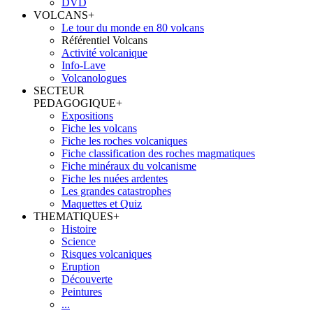
DVD
VOLCANS
+
Le tour du monde en 80 volcans
Référentiel Volcans
Activité volcanique
Info-Lave
Volcanologues
SECTEUR
PEDAGOGIQUE
+
Expositions
Fiche les volcans
Fiche les roches volcaniques
Fiche classification des roches magmatiques
Fiche minéraux du volcanisme
Fiche les nuées ardentes
Les grandes catastrophes
Maquettes et Quiz
THEMATIQUES
+
Histoire
Science
Risques volcaniques
Eruption
Découverte
Peintures
...