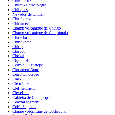
Chikurachki
Chiles - Cerro Negro
Chiliques
Nevados de Chillán
Chimborazo
Chinameca
Champ volcanique de Chingo
Champ volcanique de Chiquimula
Chiracha
Chirinkotan
Chirip
Chirpoi
Chokai
Chyulu Hills
Cerro el Ciguatepe
Cinnamon Butte
Cerro Cinotepec
Clark
Clear Lake
Cleft segment
Cleveland
Caldeira de Coatepeque
Coaxial segment
Cobb Segment
Chaîne volcanique de Cochiquito