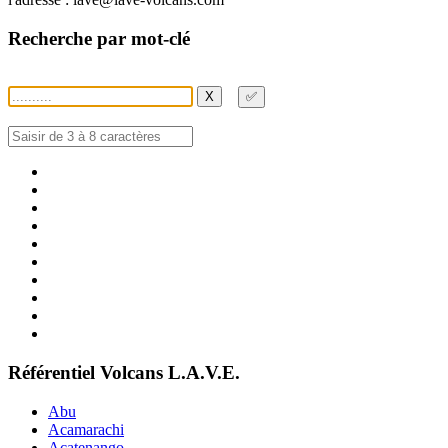
Recherche par mot-clé
X
✅
Référentiel Volcans L.A.V.E.
Abu
Acamarachi
Acatenango