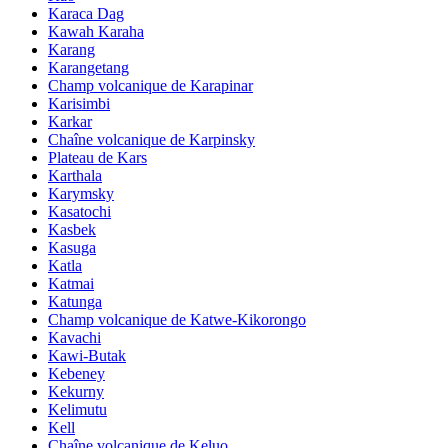
Karaca Dag
Kawah Karaha
Karang
Karangetang
Champ volcanique de Karapinar
Karisimbi
Karkar
Chaîne volcanique de Karpinsky
Plateau de Kars
Karthala
Karymsky
Kasatochi
Kasbek
Kasuga
Katla
Katmai
Katunga
Champ volcanique de Katwe-Kikorongo
Kavachi
Kawi-Butak
Kebeney
Kekurny
Kelimutu
Kell
Chaîne volcanique de Keluo