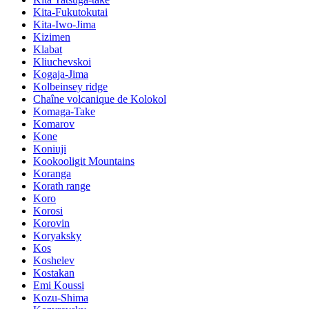
Kita-Fukutokutai
Kita-Iwo-Jima
Kizimen
Klabat
Kliuchevskoi
Kogaja-Jima
Kolbeinsey ridge
Chaîne volcanique de Kolokol
Komaga-Take
Komarov
Kone
Koniuji
Kookooligit Mountains
Koranga
Korath range
Koro
Korosi
Korovin
Koryaksky
Kos
Koshelev
Kostakan
Emi Koussi
Kozu-Shima