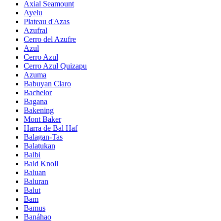
Axial Seamount
Ayelu
Plateau d'Azas
Azufral
Cerro del Azufre
Azul
Cerro Azul
Cerro Azul Quizapu
Azuma
Babuyan Claro
Bachelor
Bagana
Bakening
Mont Baker
Harra de Bal Haf
Balagan-Tas
Balatukan
Balbi
Bald Knoll
Baluan
Baluran
Balut
Bam
Bamus
Banáhao