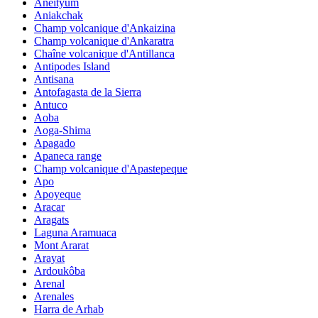
Aneityum
Aniakchak
Champ volcanique d'Ankaizina
Champ volcanique d'Ankaratra
Chaîne volcanique d'Antillanca
Antipodes Island
Antisana
Antofagasta de la Sierra
Antuco
Aoba
Aoga-Shima
Apagado
Apaneca range
Champ volcanique d'Apastepeque
Apo
Apoyeque
Aracar
Aragats
Laguna Aramuaca
Mont Ararat
Arayat
Ardoukôba
Arenal
Arenales
Harra de Arhab