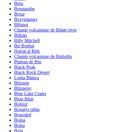
Beru
Berutarube
Besar
Bezymianny
Bibinoi
Champ volcanique de Bilate river
Biliran
Billy Mitchell
Bir Borhut
Harrat al Birk
Champ volcanique de Bishoftu
Plateau de Biu
Black Peak
Black Rock Desert
Loma Blanca
Bliznets
Bliznetsy
Blue Lake Crater
Blup Blup
Bobrof
Bogatyr ridge
Bogoslof
Boina
Boisa
Bola