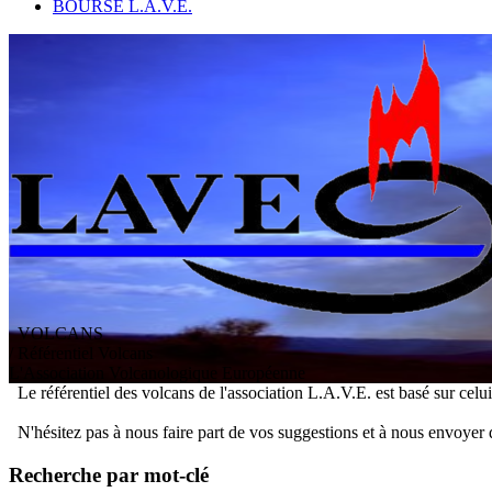
BOURSE L.A.V.E.
VOLCANS
/ Référentiel Volcans
L
'
A
ssociation
V
olcanologique
E
uropéenne
Le référentiel des volcans de l'association L.A.V.E. est basé sur celu
N'hésitez pas à nous faire part de vos suggestions et à nous envoyer 
Recherche par mot-clé