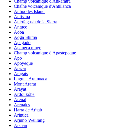
Champ volcanique d'Ankaratra
Chaîne volcanique d'Antillanca
Antipodes Island
Antisana
Antofagasta de la Sierra
Antuco
Aoba
Aoga-Shima
Apagado
Apaneca range
Champ volcanique d'Apastepeque
Apo
Apoyeque
Aracar
Aragats
Laguna Aramuaca
Mont Ararat
Arayat
Ardoukôba
Arenal
Arenales
Harra de Arhab
Arintica
Arjuno-Welirang
Arshan