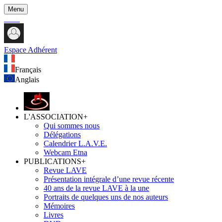
Menu
Espace Adhérent
Français
Anglais
L'ASSOCIATION
+
Qui sommes nous
Délégations
Calendrier L.A.V.E.
Webcam Etna
PUBLICATIONS
+
Revue LAVE
Présentation intégrale d’une revue récente
40 ans de la revue LAVE à la une
Portraits de quelques uns de nos auteurs
Mémoires
Livres