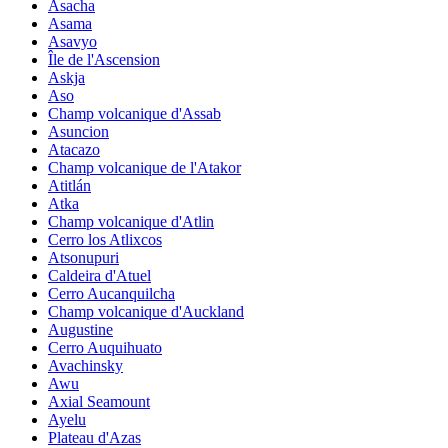
Asacha
Asama
Asavyo
Île de l'Ascension
Askja
Aso
Champ volcanique d'Assab
Asuncion
Atacazo
Champ volcanique de l'Atakor
Atitlán
Atka
Champ volcanique d'Atlin
Cerro los Atlixcos
Atsonupuri
Caldeira d'Atuel
Cerro Aucanquilcha
Champ volcanique d'Auckland
Augustine
Cerro Auquihuato
Avachinsky
Awu
Axial Seamount
Ayelu
Plateau d'Azas