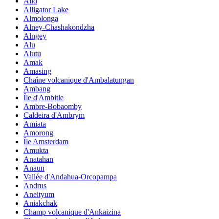
Alid
Alligator Lake
Almolonga
Alney-Chashakondzha
Alngey
Alu
Alutu
Amak
Amasing
Chaîne volcanique d'Ambalatungan
Ambang
Île d'Ambitle
Ambre-Bobaomby
Caldeira d'Ambrym
Amiata
Amorong
Île Amsterdam
Amukta
Anatahan
Anaun
Vallée d'Andahua-Orcopampa
Andrus
Aneityum
Aniakchak
Champ volcanique d'Ankaizina