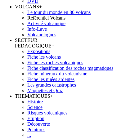
DVD
VOLCANS
+
Le tour du monde en 80 volcans
Référentiel Volcans
Activité volcanique
Info-Lave
Volcanologues
SECTEUR
PEDAGOGIQUE
+
Expositions
Fiche les volcans
Fiche les roches volcaniques
Fiche classification des roches magmatiques
Fiche minéraux du volcanisme
Fiche les nuées ardentes
Les grandes catastrophes
Maquettes et Quiz
THEMATIQUES
+
Histoire
Science
Risques volcaniques
Eruption
Découverte
Peintures
...