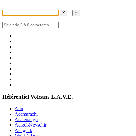
X
✅
Référentiel Volcans L.A.V.E.
Abu
Acamarachi
Acatenango
Acigöl-Nevsehir
Adagdak
Mont Adams