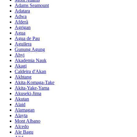
Adams Seamount
Adatara
Adwa
Afderà
Agrigan
Agua
Agua de Pau
Aguilera
Gunung Agung
Ahyi
Akademia Nauk
Akagi
Caldeira d'Akan
Akhtang
Akita-Komaga-Take
Akita-Yake-Yama
Akuseki-Jima
Akutan
Alaid
Alamagan
Alayta
Mont Albano
Alcedo
Ale Bagu