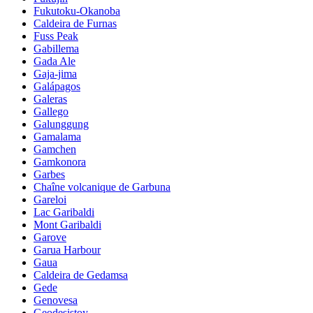
Fukutoku-Okanoba
Caldeira de Furnas
Fuss Peak
Gabillema
Gada Ale
Gaja-jima
Galápagos
Galeras
Gallego
Galunggung
Gamalama
Gamchen
Gamkonora
Garbes
Chaîne volcanique de Garbuna
Gareloi
Lac Garibaldi
Mont Garibaldi
Garove
Garua Harbour
Gaua
Caldeira de Gedamsa
Gede
Genovesa
Geodesistoy