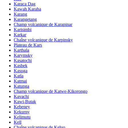
Karaca Dag
Kawah Karaha
Karang
Karangetang
Champ volcanique de Karapinar
Karisimbi
Karkar
Chaîne volcanique de Karpinsky
Plateau de Kars
Karthala
Karymsky
Kasatochi
Kasbek
Kasuga
Katla
Katmai
Katunga
Champ volcanique de Katwe-Kikorongo
Kavachi
Kawi-Butak
Kebeney
Kekurny
Kelimutu
Kell
Chaîne volcanique de Keluo