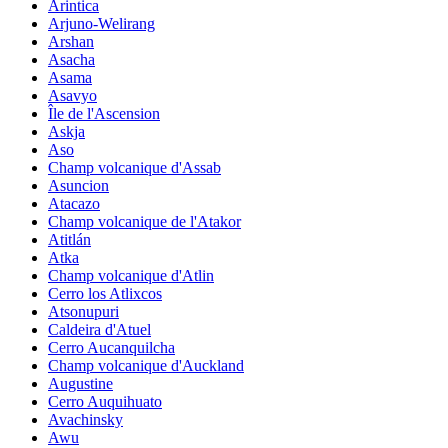
Arintica
Arjuno-Welirang
Arshan
Asacha
Asama
Asavyo
Île de l'Ascension
Askja
Aso
Champ volcanique d'Assab
Asuncion
Atacazo
Champ volcanique de l'Atakor
Atitlán
Atka
Champ volcanique d'Atlin
Cerro los Atlixcos
Atsonupuri
Caldeira d'Atuel
Cerro Aucanquilcha
Champ volcanique d'Auckland
Augustine
Cerro Auquihuato
Avachinsky
Awu