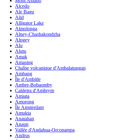
Mont Albano
Alcedo
Ale Bagu
Alid
Alligator Lake
Almolonga
Alney-Chashakondzha
Alngey
Alu
Alutu
Amak
Amasing
Chaîne volcanique d'Ambalatungan
Ambang
Île d'Ambitle
Ambre-Bobaomby
Caldeira d'Ambrym
Amiata
Amorong
Île Amsterdam
Amukta
Anatahan
Anaun
Vallée d'Andahua-Orcopampa
Andrus