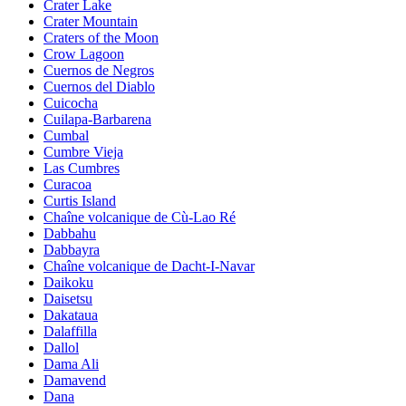
Crater Lake
Crater Mountain
Craters of the Moon
Crow Lagoon
Cuernos de Negros
Cuernos del Diablo
Cuicocha
Cuilapa-Barbarena
Cumbal
Cumbre Vieja
Las Cumbres
Curacoa
Curtis Island
Chaîne volcanique de Cù-Lao Ré
Dabbahu
Dabbayra
Chaîne volcanique de Dacht-I-Navar
Daikoku
Daisetsu
Dakataua
Dalaffilla
Dallol
Dama Ali
Damavend
Dana