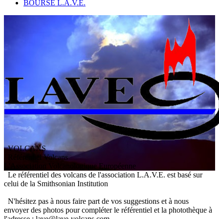
BOURSE L.A.V.E.
VOLCANS
/ Référentiel Volcans
L
'
A
ssociation
V
olcanologique
E
uropéenne
Le référentiel des volcans de l'association L.A.V.E. est basé sur
celui de la Smithsonian Institution
N'hésitez pas à nous faire part de vos suggestions et à nous
envoyer des photos pour compléter le référentiel et la photothèque à
l'adresse : lave@lave-volcans.com