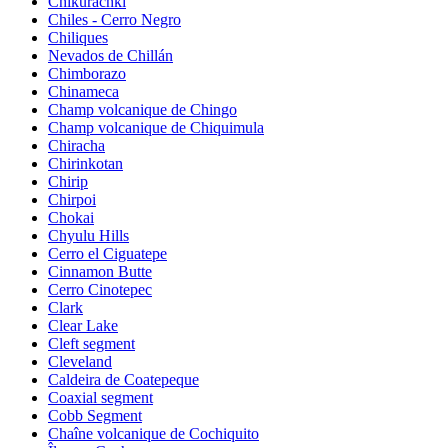
Chikurachki
Chiles - Cerro Negro
Chiliques
Nevados de Chillán
Chimborazo
Chinameca
Champ volcanique de Chingo
Champ volcanique de Chiquimula
Chiracha
Chirinkotan
Chirip
Chirpoi
Chokai
Chyulu Hills
Cerro el Ciguatepe
Cinnamon Butte
Cerro Cinotepec
Clark
Clear Lake
Cleft segment
Cleveland
Caldeira de Coatepeque
Coaxial segment
Cobb Segment
Chaîne volcanique de Cochiquito