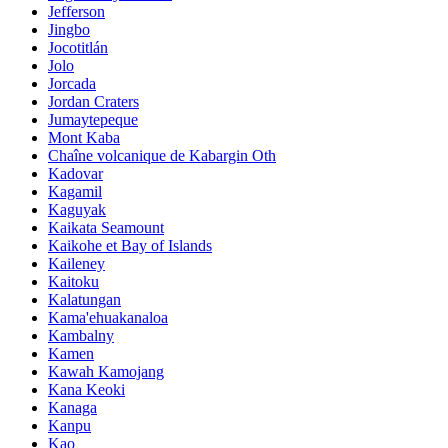
Jefferson
Jingbo
Jocotitlán
Jolo
Jorcada
Jordan Craters
Jumaytepeque
Mont Kaba
Chaîne volcanique de Kabargin Oth
Kadovar
Kagamil
Kaguyak
Kaikata Seamount
Kaikohe et Bay of Islands
Kaileney
Kaitoku
Kalatungan
Kama'ehuakanaloa
Kambalny
Kamen
Kawah Kamojang
Kana Keoki
Kanaga
Kanpu
Kao