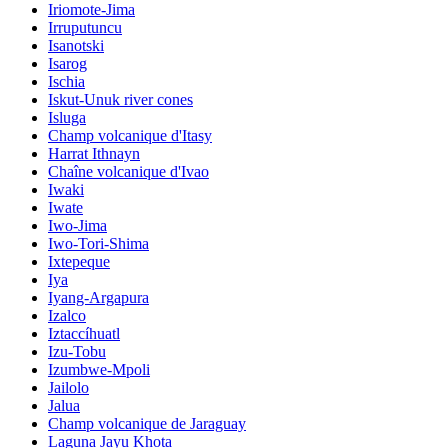
Iriomote-Jima
Irruputuncu
Isanotski
Isarog
Ischia
Iskut-Unuk river cones
Isluga
Champ volcanique d'Itasy
Harrat Ithnayn
Chaîne volcanique d'Ivao
Iwaki
Iwate
Iwo-Jima
Iwo-Tori-Shima
Ixtepeque
Iya
Iyang-Argapura
Izalco
Iztaccíhuatl
Izu-Tobu
Izumbwe-Mpoli
Jailolo
Jalua
Champ volcanique de Jaraguay
Laguna Jayu Khota