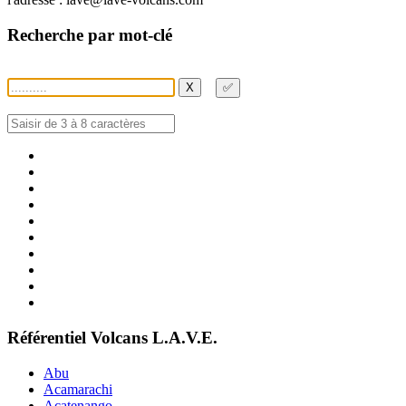
Recherche par mot-clé
X
✅
Référentiel Volcans L.A.V.E.
Abu
Acamarachi
Acatenango