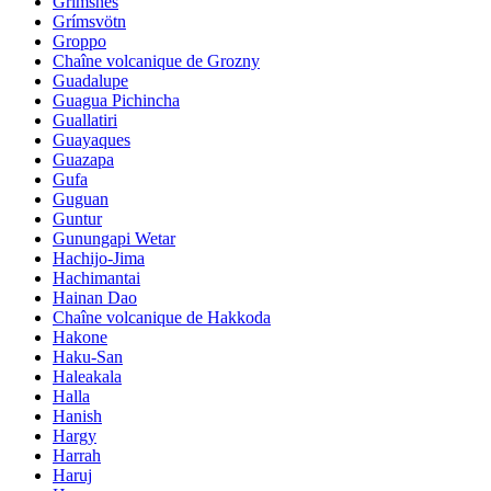
Grimsnes
Grímsvötn
Groppo
Chaîne volcanique de Grozny
Guadalupe
Guagua Pichincha
Guallatiri
Guayaques
Guazapa
Gufa
Guguan
Guntur
Gunungapi Wetar
Hachijo-Jima
Hachimantai
Hainan Dao
Chaîne volcanique de Hakkoda
Hakone
Haku-San
Haleakala
Halla
Hanish
Hargy
Harrah
Haruj