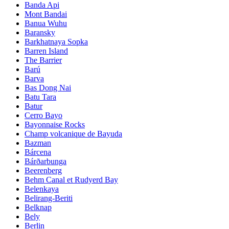
Banda Api
Mont Bandai
Banua Wuhu
Baransky
Barkhatnaya Sopka
Barren Island
The Barrier
Barú
Barva
Bas Dong Nai
Batu Tara
Batur
Cerro Bayo
Bayonnaise Rocks
Champ volcanique de Bayuda
Bazman
Bárcena
Bárðarbunga
Beerenberg
Behm Canal et Rudyerd Bay
Belenkaya
Belirang-Beriti
Belknap
Bely
Berlin