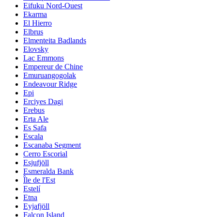
Eifuku Nord-Ouest
Ekarma
El Hierro
Elbrus
Elmenteita Badlands
Elovsky
Lac Emmons
Empereur de Chine
Emuruangogolak
Endeavour Ridge
Epi
Erciyes Dagi
Erebus
Erta Ale
Es Safa
Escala
Escanaba Segment
Cerro Escorial
Esjufjöll
Esmeralda Bank
Île de l'Est
Estelí
Etna
Eyjafjöll
Falcon Island