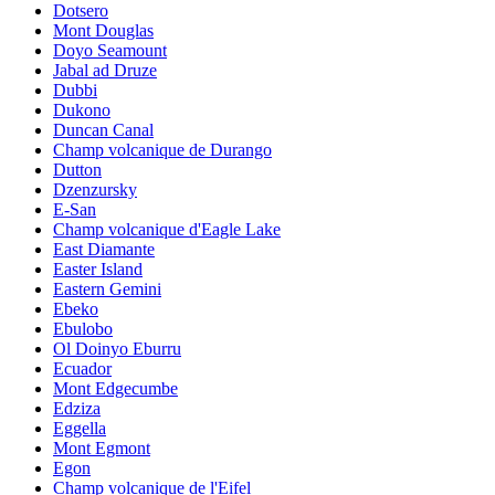
Dotsero
Mont Douglas
Doyo Seamount
Jabal ad Druze
Dubbi
Dukono
Duncan Canal
Champ volcanique de Durango
Dutton
Dzenzursky
E-San
Champ volcanique d'Eagle Lake
East Diamante
Easter Island
Eastern Gemini
Ebeko
Ebulobo
Ol Doinyo Eburru
Ecuador
Mont Edgecumbe
Edziza
Eggella
Mont Egmont
Egon
Champ volcanique de l'Eifel