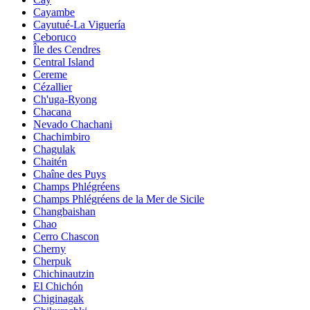
Cayambe
Cayutué-La Viguería
Ceboruco
Île des Cendres
Central Island
Cereme
Cézallier
Ch'uga-Ryong
Chacana
Nevado Chachani
Chachimbiro
Chagulak
Chaitén
Chaîne des Puys
Champs Phlégréens
Champs Phlégréens de la Mer de Sicile
Changbaishan
Chao
Cerro Chascon
Cherny
Cherpuk
Chichinautzin
El Chichón
Chiginagak