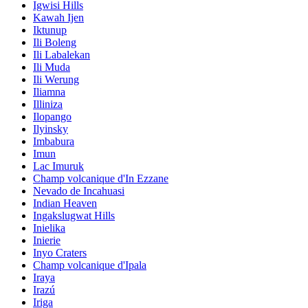
Igwisi Hills
Kawah Ijen
Iktunup
Ili Boleng
Ili Labalekan
Ili Muda
Ili Werung
Iliamna
Illiniza
Ilopango
Ilyinsky
Imbabura
Imun
Lac Imuruk
Champ volcanique d'In Ezzane
Nevado de Incahuasi
Indian Heaven
Ingakslugwat Hills
Inielika
Inierie
Inyo Craters
Champ volcanique d'Ipala
Iraya
Irazú
Iriga