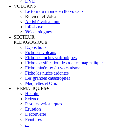
DVD
VOLCANS
+
Le tour du monde en 80 volcans
Référentiel Volcans
Activité volcanique
Info-Lave
Volcanologues
SECTEUR
PEDAGOGIQUE
+
Expositions
Fiche les volcans
Fiche les roches volcaniques
Fiche classification des roches magmatiques
Fiche minéraux du volcanisme
Fiche les nuées ardentes
Les grandes catastrophes
Maquettes et Quiz
THEMATIQUES
+
Histoire
Science
Risques volcaniques
Eruption
Découverte
Peintures
...