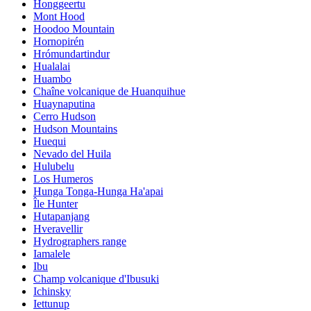
Honggeertu
Mont Hood
Hoodoo Mountain
Hornopirén
Hrómundartindur
Hualalai
Huambo
Chaîne volcanique de Huanquihue
Huaynaputina
Cerro Hudson
Hudson Mountains
Huequi
Nevado del Huila
Hulubelu
Los Humeros
Hunga Tonga-Hunga Ha'apai
Île Hunter
Hutapanjang
Hveravellir
Hydrographers range
Iamalele
Ibu
Champ volcanique d'Ibusuki
Ichinsky
Iettunup