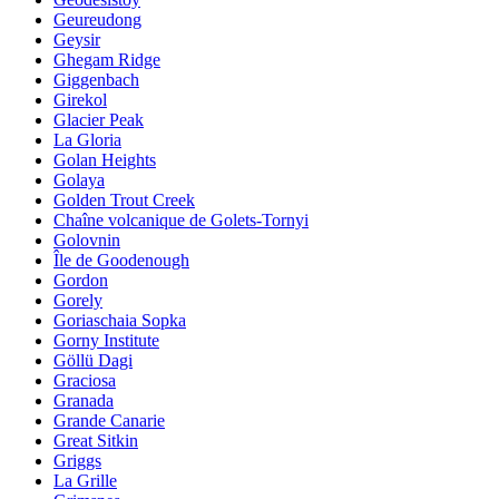
Geureudong
Geysir
Ghegam Ridge
Giggenbach
Girekol
Glacier Peak
La Gloria
Golan Heights
Golaya
Golden Trout Creek
Chaîne volcanique de Golets-Tornyi
Golovnin
Île de Goodenough
Gordon
Gorely
Goriaschaia Sopka
Gorny Institute
Göllü Dagi
Graciosa
Granada
Grande Canarie
Great Sitkin
Griggs
La Grille