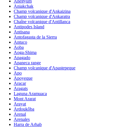
Aneityum
Aniakchak
Champ volcanique d'Ankaizina
Champ volcanique d'Ankaratra
Chaîne volcanique d'Antillanca
Antipodes Island
Antisana
Antofagasta de la Sierra
Antuco
Aoba
Aoga-Shima
Apagado
Apaneca range
Champ volcanique d'Apastepeque
Apo
Apoyeque
Aracar
Aragats
Laguna Aramuaca
Mont Ararat
Arayat
Ardoukôba
Arenal
Arenales
Harra de Arhab