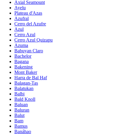
Axial Seamount
Ayelu
Plateau d'Azas
Azufral
Cerro del Azufre
Azul
Cerro Azul
Cerro Azul Quizapu
Azuma
Babuyan Claro
Bachelor
Bagana
Bakening
Mont Baker
Harra de Bal Haf
Balagan-Tas
Balatukan
Balbi
Bald Knoll
Baluan
Baluran
Balut
Bam
Bamus
Banáhao