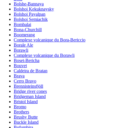
Bolshe-Bannaya
Bolshoi Kekuknaysky
Bolshoi Payalpan
Bolshoi Semiachik
Bombalai
Bona-Churchill
Boomerang
Complexe volcanique du Bora-Bericcio
Borale Ale
Borawli
Complexe volcanique du Borawli
Boset-Bericha
Bouvet
Caldeira de Bratan
Brava
Cerro Bravo
Brennisteinsfjöll
Bridge river cones
Bridgeman Island
Bristol Island
Bromo
Brothers
Brushy Butte
Buckle Island
Bufumbira