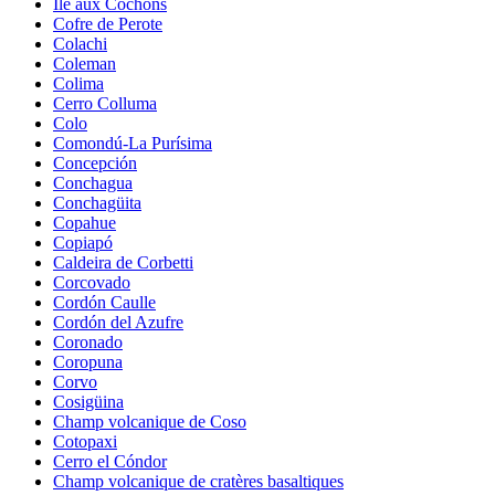
Île aux Cochons
Cofre de Perote
Colachi
Coleman
Colima
Cerro Colluma
Colo
Comondú-La Purísima
Concepción
Conchagua
Conchagüita
Copahue
Copiapó
Caldeira de Corbetti
Corcovado
Cordón Caulle
Cordón del Azufre
Coronado
Coropuna
Corvo
Cosigüina
Champ volcanique de Coso
Cotopaxi
Cerro el Cóndor
Champ volcanique de cratères basaltiques