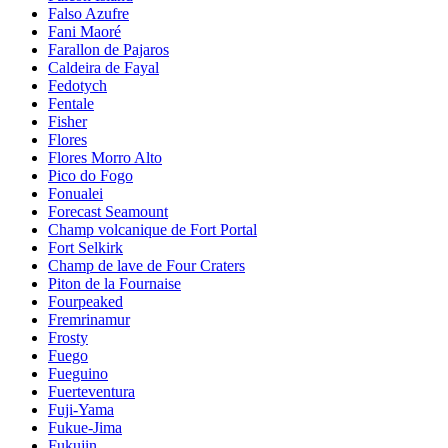
Falso Azufre
Fani Maoré
Farallon de Pajaros
Caldeira de Fayal
Fedotych
Fentale
Fisher
Flores
Flores Morro Alto
Pico do Fogo
Fonualei
Forecast Seamount
Champ volcanique de Fort Portal
Fort Selkirk
Champ de lave de Four Craters
Piton de la Fournaise
Fourpeaked
Fremrinamur
Frosty
Fuego
Fueguino
Fuerteventura
Fuji-Yama
Fukue-Jima
Fukujin