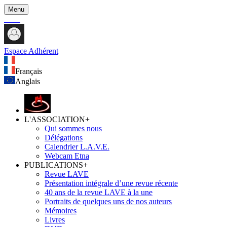
Menu
Espace Adhérent
Français
Anglais
L'ASSOCIATION
+
Qui sommes nous
Délégations
Calendrier L.A.V.E.
Webcam Etna
PUBLICATIONS
+
Revue LAVE
Présentation intégrale d’une revue récente
40 ans de la revue LAVE à la une
Portraits de quelques uns de nos auteurs
Mémoires
Livres