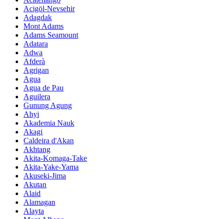
Acigöl-Nevsehir
Adagdak
Mont Adams
Adams Seamount
Adatara
Adwa
Afderà
Agrigan
Agua
Agua de Pau
Aguilera
Gunung Agung
Ahyi
Akademia Nauk
Akagi
Caldeira d'Akan
Akhtang
Akita-Komaga-Take
Akita-Yake-Yama
Akuseki-Jima
Akutan
Alaid
Alamagan
Alayta