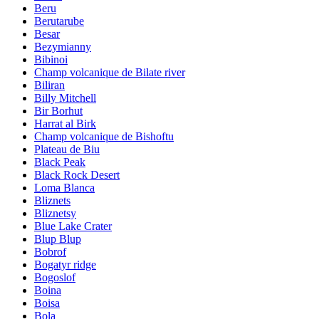
Beru
Berutarube
Besar
Bezymianny
Bibinoi
Champ volcanique de Bilate river
Biliran
Billy Mitchell
Bir Borhut
Harrat al Birk
Champ volcanique de Bishoftu
Plateau de Biu
Black Peak
Black Rock Desert
Loma Blanca
Bliznets
Bliznetsy
Blue Lake Crater
Blup Blup
Bobrof
Bogatyr ridge
Bogoslof
Boina
Boisa
Bola