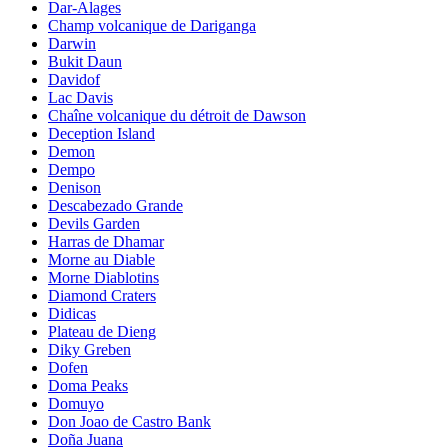
Dar-Alages
Champ volcanique de Dariganga
Darwin
Bukit Daun
Davidof
Lac Davis
Chaîne volcanique du détroit de Dawson
Deception Island
Demon
Dempo
Denison
Descabezado Grande
Devils Garden
Harras de Dhamar
Morne au Diable
Morne Diablotins
Diamond Craters
Didicas
Plateau de Dieng
Diky Greben
Dofen
Doma Peaks
Domuyo
Don Joao de Castro Bank
Doña Juana