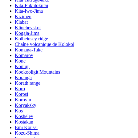
Kita-Fukutokutai
Kita-Iwo-Jima
Kizimen
Klabat
Kliuchevskoi
Kogaja-Jima
Kolbeinsey ridge
Chaîne volcanique de Kolokol
Komaga-Take
Komarov
Kone
Koniuji
Kookooligit Mountains
Koranga
Korath range
Koro
Korosi
Korovin
Koryaksky
Kos
Koshelev
Kostakan
Emi Koussi
Kozu-Shima