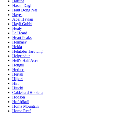
Haruna
Hasan Dagi
Haut Dong Nai
Hayes
Jabal Haylan
Hayli Gubbi
Healy
Île Heard
Heart Peaks
Heimaey
Hekla
Helatoba-Tarutung
Helgrindur
Hell's Half Acre
Hengill
Herbert
Hertali
Hijiori
Hiri
Hiuchi
Caldeira d'Hobicha
Hodson
Hofsjökull
Homa Mountain
Home Reef