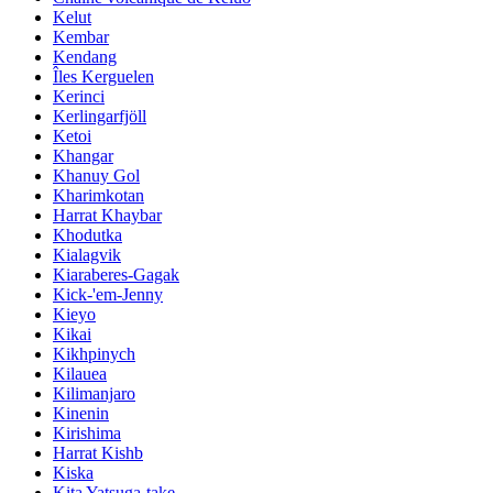
Kelut
Kembar
Kendang
Îles Kerguelen
Kerinci
Kerlingarfjöll
Ketoi
Khangar
Khanuy Gol
Kharimkotan
Harrat Khaybar
Khodutka
Kialagvik
Kiaraberes-Gagak
Kick-'em-Jenny
Kieyo
Kikai
Kikhpinych
Kilauea
Kilimanjaro
Kinenin
Kirishima
Harrat Kishb
Kiska
Kita Yatsuga-take