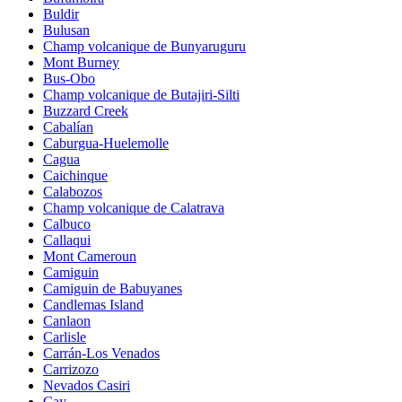
Buldir
Bulusan
Champ volcanique de Bunyaruguru
Mont Burney
Bus-Obo
Champ volcanique de Butajiri-Silti
Buzzard Creek
Cabalían
Caburgua-Huelemolle
Cagua
Caichinque
Calabozos
Champ volcanique de Calatrava
Calbuco
Callaqui
Mont Cameroun
Camiguin
Camiguin de Babuyanes
Candlemas Island
Canlaon
Carlisle
Carrán-Los Venados
Carrizozo
Nevados Casiri
Cay