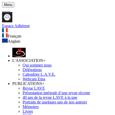
Menu
Espace Adhérent
Français
Anglais
L'ASSOCIATION
+
Qui sommes nous
Délégations
Calendrier L.A.V.E.
Webcam Etna
PUBLICATIONS
+
Revue LAVE
Présentation intégrale d’une revue récente
40 ans de la revue LAVE à la une
Portraits de quelques uns de nos auteurs
Mémoires
Livres