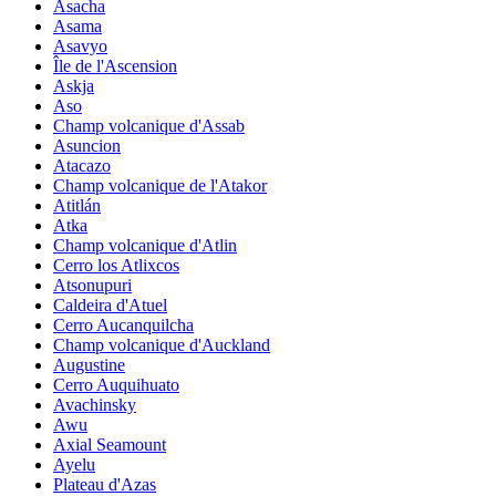
Asacha
Asama
Asavyo
Île de l'Ascension
Askja
Aso
Champ volcanique d'Assab
Asuncion
Atacazo
Champ volcanique de l'Atakor
Atitlán
Atka
Champ volcanique d'Atlin
Cerro los Atlixcos
Atsonupuri
Caldeira d'Atuel
Cerro Aucanquilcha
Champ volcanique d'Auckland
Augustine
Cerro Auquihuato
Avachinsky
Awu
Axial Seamount
Ayelu
Plateau d'Azas