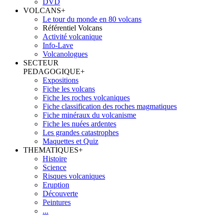
DVD
VOLCANS
+
Le tour du monde en 80 volcans
Référentiel Volcans
Activité volcanique
Info-Lave
Volcanologues
SECTEUR
PEDAGOGIQUE
+
Expositions
Fiche les volcans
Fiche les roches volcaniques
Fiche classification des roches magmatiques
Fiche minéraux du volcanisme
Fiche les nuées ardentes
Les grandes catastrophes
Maquettes et Quiz
THEMATIQUES
+
Histoire
Science
Risques volcaniques
Eruption
Découverte
Peintures
...