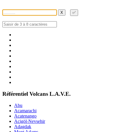
X
✅
Référentiel Volcans L.A.V.E.
Abu
Acamarachi
Acatenango
Acigöl-Nevsehir
Adagdak
Mont Adams