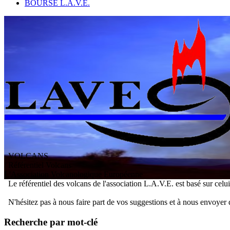
BOURSE L.A.V.E.
VOLCANS
/ Référentiel Volcans
L
'
A
ssociation
V
olcanologique
E
uropéenne
Le référentiel des volcans de l'association L.A.V.E. est basé sur celu
N'hésitez pas à nous faire part de vos suggestions et à nous envoyer 
Recherche par mot-clé