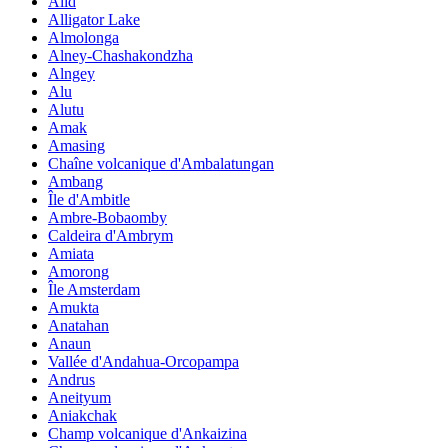
Alid
Alligator Lake
Almolonga
Alney-Chashakondzha
Alngey
Alu
Alutu
Amak
Amasing
Chaîne volcanique d'Ambalatungan
Ambang
Île d'Ambitle
Ambre-Bobaomby
Caldeira d'Ambrym
Amiata
Amorong
Île Amsterdam
Amukta
Anatahan
Anaun
Vallée d'Andahua-Orcopampa
Andrus
Aneityum
Aniakchak
Champ volcanique d'Ankaizina