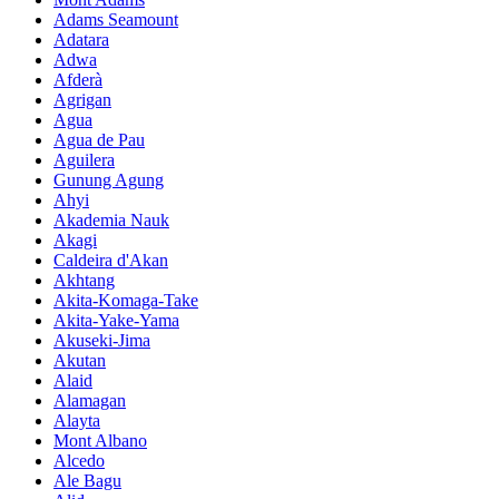
Adams Seamount
Adatara
Adwa
Afderà
Agrigan
Agua
Agua de Pau
Aguilera
Gunung Agung
Ahyi
Akademia Nauk
Akagi
Caldeira d'Akan
Akhtang
Akita-Komaga-Take
Akita-Yake-Yama
Akuseki-Jima
Akutan
Alaid
Alamagan
Alayta
Mont Albano
Alcedo
Ale Bagu