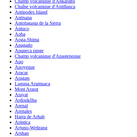
Champ volcanique d'Ankaratra
Chaîne volcanique d'Antillanca
Antipodes Island
Antisana
Antofagasta de la Sierra
Antuco
Aoba
Aoga-Shima
Apagado
Apaneca range
Champ volcanique d'Apastepeque
Apo
Apoyeque
Aracar
Aragats
Laguna Aramuaca
Mont Ararat
Arayat
Ardoukôba
Arenal
Arenales
Harra de Arhab
Arintica
Arjuno-Welirang
Arshan