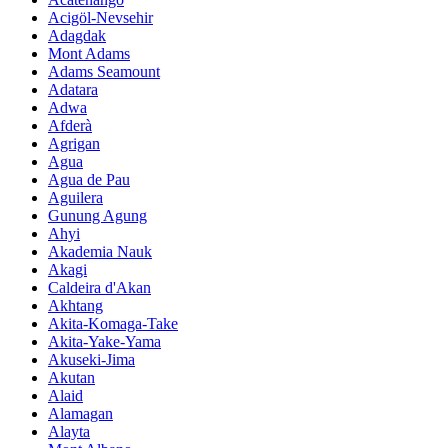
Acigöl-Nevsehir
Adagdak
Mont Adams
Adams Seamount
Adatara
Adwa
Afderà
Agrigan
Agua
Agua de Pau
Aguilera
Gunung Agung
Ahyi
Akademia Nauk
Akagi
Caldeira d'Akan
Akhtang
Akita-Komaga-Take
Akita-Yake-Yama
Akuseki-Jima
Akutan
Alaid
Alamagan
Alayta