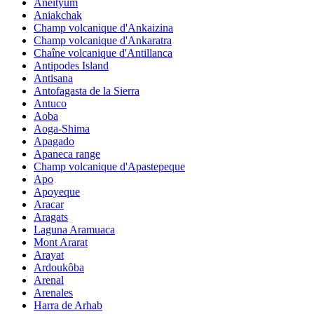
Aneityum
Aniakchak
Champ volcanique d'Ankaizina
Champ volcanique d'Ankaratra
Chaîne volcanique d'Antillanca
Antipodes Island
Antisana
Antofagasta de la Sierra
Antuco
Aoba
Aoga-Shima
Apagado
Apaneca range
Champ volcanique d'Apastepeque
Apo
Apoyeque
Aracar
Aragats
Laguna Aramuaca
Mont Ararat
Arayat
Ardoukôba
Arenal
Arenales
Harra de Arhab