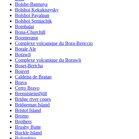
Bolshe-Bannaya
Bolshoi Kekuknaysky
Bolshoi Payalpan
Bolshoi Semiachik
Bombalai
Bona-Churchill
Boomerang
Complexe volcanique du Bora-Bericcio
Borale Ale
Borawli
Complexe volcanique du Borawli
Boset-Bericha
Bouvet
Caldeira de Bratan
Brava
Cerro Bravo
Brennisteinsfjöll
Bridge river cones
Bridgeman Island
Bristol Island
Bromo
Brothers
Brushy Butte
Buckle Island
Bufumbira