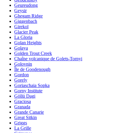
Geureudong
Geysir
Ghegam Ridge
Giggenbach
Girekol
Glacier Peak
La Gloria
Golan Heights
Golaya
Golden Trout Creek
Chaîne volcanique de Golets-Tornyi
Golovnin
Île de Goodenough
Gordon
Gorely
Goriaschaia Sopka
Gorny Institute
Göllü Dagi
Graciosa
Granada
Grande Canarie
Great Sitkin
Griggs
La Grille