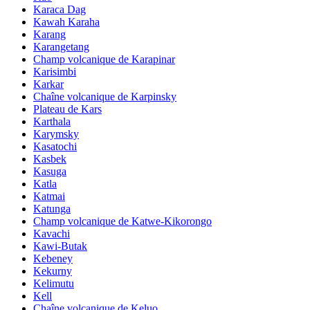
Karaca Dag
Kawah Karaha
Karang
Karangetang
Champ volcanique de Karapinar
Karisimbi
Karkar
Chaîne volcanique de Karpinsky
Plateau de Kars
Karthala
Karymsky
Kasatochi
Kasbek
Kasuga
Katla
Katmai
Katunga
Champ volcanique de Katwe-Kikorongo
Kavachi
Kawi-Butak
Kebeney
Kekurny
Kelimutu
Kell
Chaîne volcanique de Keluo