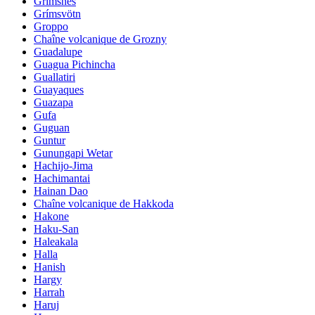
Grimsnes
Grímsvötn
Groppo
Chaîne volcanique de Grozny
Guadalupe
Guagua Pichincha
Guallatiri
Guayaques
Guazapa
Gufa
Guguan
Guntur
Gunungapi Wetar
Hachijo-Jima
Hachimantai
Hainan Dao
Chaîne volcanique de Hakkoda
Hakone
Haku-San
Haleakala
Halla
Hanish
Hargy
Harrah
Haruj