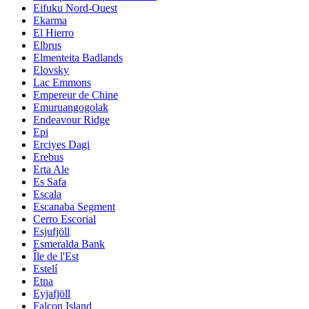
Eifuku Nord-Ouest
Ekarma
El Hierro
Elbrus
Elmenteita Badlands
Elovsky
Lac Emmons
Empereur de Chine
Emuruangogolak
Endeavour Ridge
Epi
Erciyes Dagi
Erebus
Erta Ale
Es Safa
Escala
Escanaba Segment
Cerro Escorial
Esjufjöll
Esmeralda Bank
Île de l'Est
Estelí
Etna
Eyjafjöll
Falcon Island