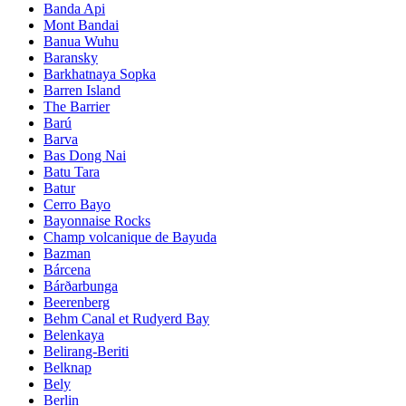
Banda Api
Mont Bandai
Banua Wuhu
Baransky
Barkhatnaya Sopka
Barren Island
The Barrier
Barú
Barva
Bas Dong Nai
Batu Tara
Batur
Cerro Bayo
Bayonnaise Rocks
Champ volcanique de Bayuda
Bazman
Bárcena
Bárðarbunga
Beerenberg
Behm Canal et Rudyerd Bay
Belenkaya
Belirang-Beriti
Belknap
Bely
Berlin