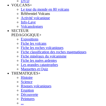
DVD
VOLCANS
+
Le tour du monde en 80 volcans
Référentiel Volcans
Activité volcanique
Info-Lave
Volcanologues
SECTEUR
PEDAGOGIQUE
+
Expositions
Fiche les volcans
Fiche les roches volcaniques
Fiche classification des roches magmatiques
Fiche minéraux du volcanisme
Fiche les nuées ardentes
Les grandes catastrophes
Maquettes et Quiz
THEMATIQUES
+
Histoire
Science
Risques volcaniques
Eruption
Découverte
Peintures
...