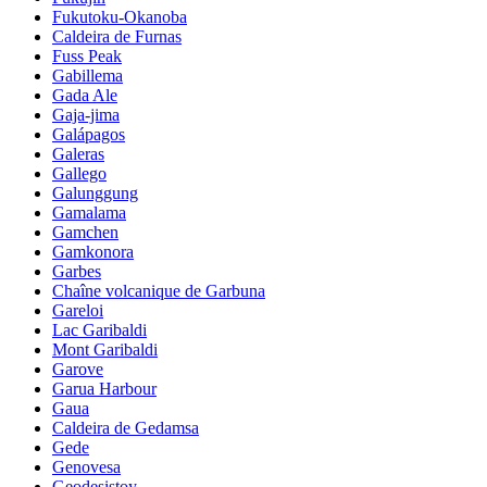
Fukutoku-Okanoba
Caldeira de Furnas
Fuss Peak
Gabillema
Gada Ale
Gaja-jima
Galápagos
Galeras
Gallego
Galunggung
Gamalama
Gamchen
Gamkonora
Garbes
Chaîne volcanique de Garbuna
Gareloi
Lac Garibaldi
Mont Garibaldi
Garove
Garua Harbour
Gaua
Caldeira de Gedamsa
Gede
Genovesa
Geodesistoy