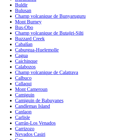
Buldir
Bulusan
Champ volcanique de Bunyaruguru
Mont Burney
Bus-Obo
Champ volcanique de Butajiri-Silti
Buzzard Creek
Cabalían
Caburgua-Huelemolle
Cagua
Caichinque
Calabozos
Champ volcanique de Calatrava
Calbuco
Callaqui
Mont Cameroun
Camiguin
Camiguin de Babuyanes
Candlemas Island
Canlaon
Carlisle
Carrán-Los Venados
Carrizozo
Nevados Casiri
Cay