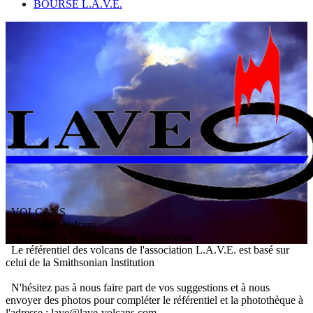
BOURSE L.A.V.E.
VOLCANS
/ Référentiel Volcans
L
'
A
ssociation
V
olcanologique
E
uropéenne
Le référentiel des volcans de l'association L.A.V.E. est basé sur
celui de la Smithsonian Institution
N'hésitez pas à nous faire part de vos suggestions et à nous
envoyer des photos pour compléter le référentiel et la photothèque à
l'adresse : lave@lave-volcans.com