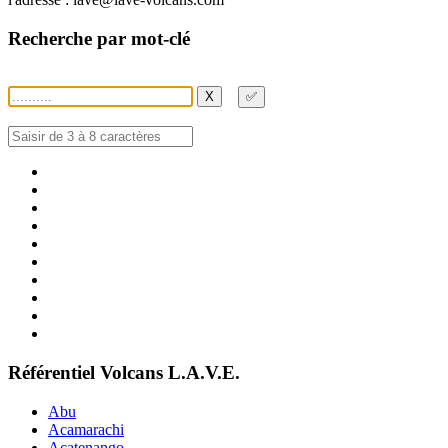
Recherche par mot-clé
X
✅
Référentiel Volcans L.A.V.E.
Abu
Acamarachi
Acatenango