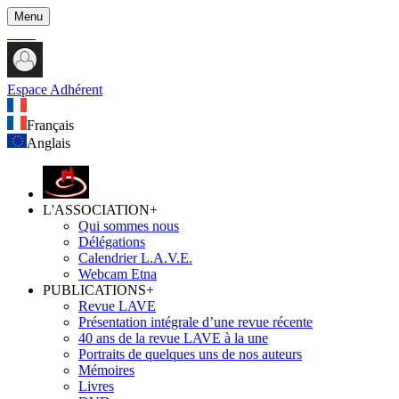
Menu
Espace Adhérent
Français
Anglais
L'ASSOCIATION
+
Qui sommes nous
Délégations
Calendrier L.A.V.E.
Webcam Etna
PUBLICATIONS
+
Revue LAVE
Présentation intégrale d’une revue récente
40 ans de la revue LAVE à la une
Portraits de quelques uns de nos auteurs
Mémoires
Livres