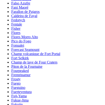
Falso Azufre
Fani Maoré
Farallon de Pajaros
Caldeira de Fayal
Fedotych
Fentale
Fisher
Flores
Flores Morro Alto
Pico do Fogo
Fonualei
Forecast Seamount
Champ volcanique de Fort Portal
Fort Selkirk
Champ de lave de Four Craters
Piton de la Fournaise
Fourpeaked
Fremrinamur
Frosty
Fuego
Fueguino
Fuerteventura
Fuji-Yama
Fukue-Jima
Fukujin