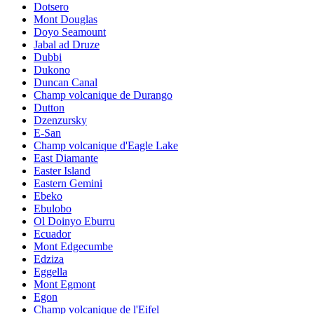
Dotsero
Mont Douglas
Doyo Seamount
Jabal ad Druze
Dubbi
Dukono
Duncan Canal
Champ volcanique de Durango
Dutton
Dzenzursky
E-San
Champ volcanique d'Eagle Lake
East Diamante
Easter Island
Eastern Gemini
Ebeko
Ebulobo
Ol Doinyo Eburru
Ecuador
Mont Edgecumbe
Edziza
Eggella
Mont Egmont
Egon
Champ volcanique de l'Eifel