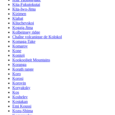
Kita-Fukutokutai
Kita-Iwo-Jima
Kizimen
Klabat
Kliuchevskoi
Kogaja-Jima
Kolbeinsey ridge
Chaîne volcanique de Kolokol
Komaga-Take
Komarov
Kone
Koniuji
Kookooligit Mountains
Koranga
Korath range
Koro
Korosi
Korovin
Koryaksky
Kos
Koshelev
Kostakan
Emi Koussi
Kozu-Shima