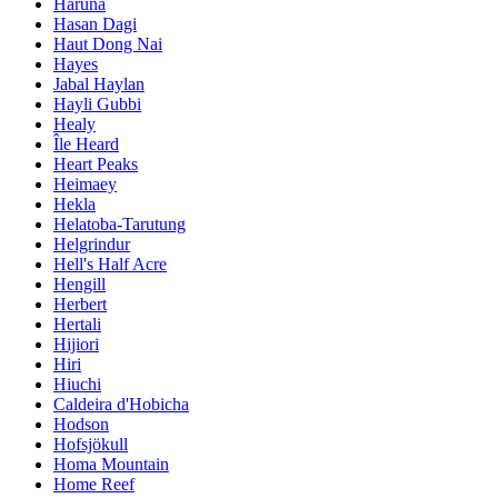
Haruna
Hasan Dagi
Haut Dong Nai
Hayes
Jabal Haylan
Hayli Gubbi
Healy
Île Heard
Heart Peaks
Heimaey
Hekla
Helatoba-Tarutung
Helgrindur
Hell's Half Acre
Hengill
Herbert
Hertali
Hijiori
Hiri
Hiuchi
Caldeira d'Hobicha
Hodson
Hofsjökull
Homa Mountain
Home Reef