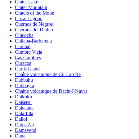
Crater Lake
Crater Mountain
Craters of the Moon
Crow Lagoon
Cuernos de Negros
Cuernos del Diablo
Cuicocha
Cuilapa-Barbarena
Cumbal
Cumbre Vieja
Las Cumbres
Curacoa
Curtis Island
Chaîne volcanique de Cù-Lao Ré
Dabbahu
Dabbayra
Chaîne volcanique de Dacht-I-Navar
Daikoku
Daisetsu
Dakataua
Dalaffilla
Dallol
Dama Ali
Damavend
Dana