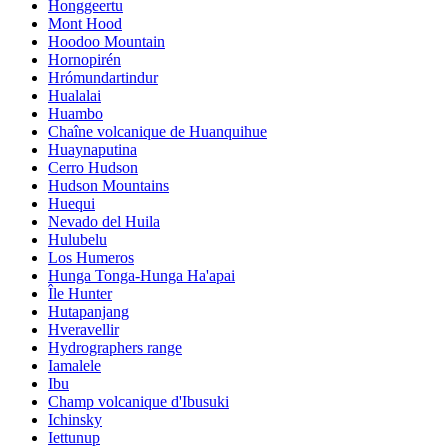
Honggeertu
Mont Hood
Hoodoo Mountain
Hornopirén
Hrómundartindur
Hualalai
Huambo
Chaîne volcanique de Huanquihue
Huaynaputina
Cerro Hudson
Hudson Mountains
Huequi
Nevado del Huila
Hulubelu
Los Humeros
Hunga Tonga-Hunga Ha'apai
Île Hunter
Hutapanjang
Hveravellir
Hydrographers range
Iamalele
Ibu
Champ volcanique d'Ibusuki
Ichinsky
Iettunup