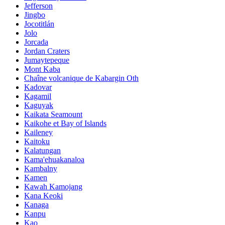
Jefferson
Jingbo
Jocotitlán
Jolo
Jorcada
Jordan Craters
Jumaytepeque
Mont Kaba
Chaîne volcanique de Kabargin Oth
Kadovar
Kagamil
Kaguyak
Kaikata Seamount
Kaikohe et Bay of Islands
Kaileney
Kaitoku
Kalatungan
Kama'ehuakanaloa
Kambalny
Kamen
Kawah Kamojang
Kana Keoki
Kanaga
Kanpu
Kao