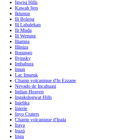
Igwisi Hills
Kawah Ijen
Iktunup
Ili Boleng
Ili Labalekan
Ili Muda
Ili Werung
Iliamna
Illiniza
Ilopango
Ilyinsky
Imbabura
Imun
Lac Imuruk
Champ volcanique d'In Ezzane
Nevado de Incahuasi
Indian Heaven
Ingakslugwat Hills
Inielika
Inierie
Inyo Craters
Champ volcanique d'Ipala
Iraya
Irazú
Iriga