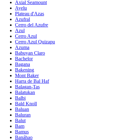
Axial Seamount
Ayelu
Plateau d'Azas
Azufral
Cerro del Azufre
Azul
Cerro Azul
Cerro Azul Quizapu
Azuma
Babuyan Claro
Bachelor
Bagana
Bakening
Mont Baker
Harra de Bal Haf
Balagan-Tas
Balatukan
Balbi
Bald Knoll
Baluan
Baluran
Balut
Bam
Bamus
Banáhao