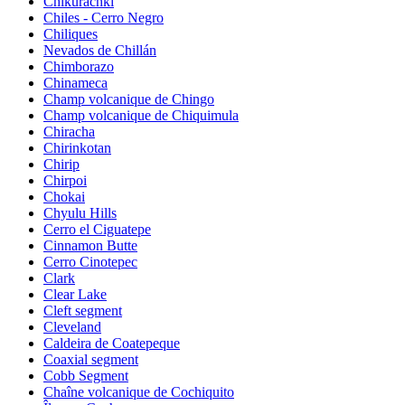
Chikurachki
Chiles - Cerro Negro
Chiliques
Nevados de Chillán
Chimborazo
Chinameca
Champ volcanique de Chingo
Champ volcanique de Chiquimula
Chiracha
Chirinkotan
Chirip
Chirpoi
Chokai
Chyulu Hills
Cerro el Ciguatepe
Cinnamon Butte
Cerro Cinotepec
Clark
Clear Lake
Cleft segment
Cleveland
Caldeira de Coatepeque
Coaxial segment
Cobb Segment
Chaîne volcanique de Cochiquito