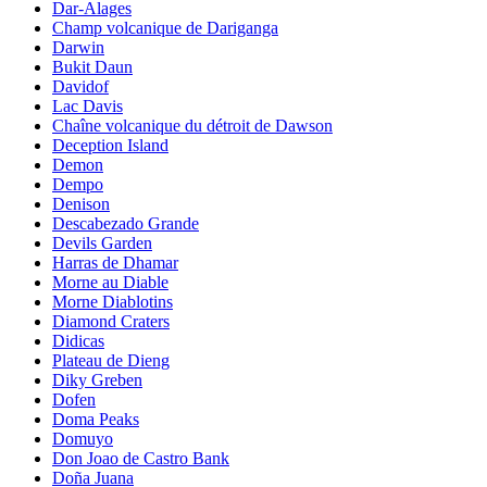
Dar-Alages
Champ volcanique de Dariganga
Darwin
Bukit Daun
Davidof
Lac Davis
Chaîne volcanique du détroit de Dawson
Deception Island
Demon
Dempo
Denison
Descabezado Grande
Devils Garden
Harras de Dhamar
Morne au Diable
Morne Diablotins
Diamond Craters
Didicas
Plateau de Dieng
Diky Greben
Dofen
Doma Peaks
Domuyo
Don Joao de Castro Bank
Doña Juana