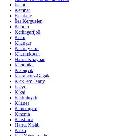
Kelut
Kembar
Kendang
Îles Kerguelen
Kerinci
Kerlingarfjöll
Ketoi
Khangar
Khanuy Gol
Kharimkotan
Harrat Khaybar
Khodutka
Kialagvik
Kiaraberes-Gagak
Kick-'em-Jenny
Kieyo
Kikai
Kikhpinych
Kilauea
Kilimanjaro
Kinenin
Kirishima
Harrat Kishb
Kiska
Kita Yatsuga-take