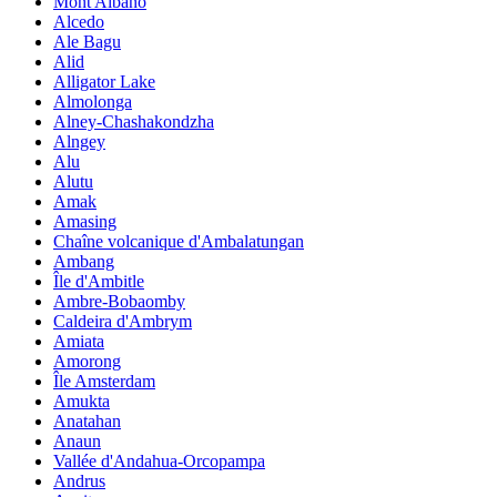
Mont Albano
Alcedo
Ale Bagu
Alid
Alligator Lake
Almolonga
Alney-Chashakondzha
Alngey
Alu
Alutu
Amak
Amasing
Chaîne volcanique d'Ambalatungan
Ambang
Île d'Ambitle
Ambre-Bobaomby
Caldeira d'Ambrym
Amiata
Amorong
Île Amsterdam
Amukta
Anatahan
Anaun
Vallée d'Andahua-Orcopampa
Andrus