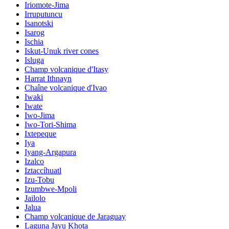
Iriomote-Jima
Irruputuncu
Isanotski
Isarog
Ischia
Iskut-Unuk river cones
Isluga
Champ volcanique d'Itasy
Harrat Ithnayn
Chaîne volcanique d'Ivao
Iwaki
Iwate
Iwo-Jima
Iwo-Tori-Shima
Ixtepeque
Iya
Iyang-Argapura
Izalco
Iztaccíhuatl
Izu-Tobu
Izumbwe-Mpoli
Jailolo
Jalua
Champ volcanique de Jaraguay
Laguna Jayu Khota