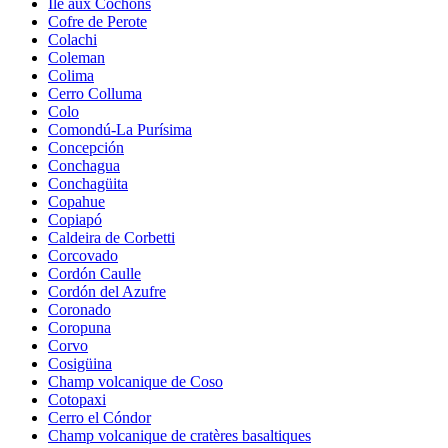
Île aux Cochons
Cofre de Perote
Colachi
Coleman
Colima
Cerro Colluma
Colo
Comondú-La Purísima
Concepción
Conchagua
Conchagüita
Copahue
Copiapó
Caldeira de Corbetti
Corcovado
Cordón Caulle
Cordón del Azufre
Coronado
Coropuna
Corvo
Cosigüina
Champ volcanique de Coso
Cotopaxi
Cerro el Cóndor
Champ volcanique de cratères basaltiques