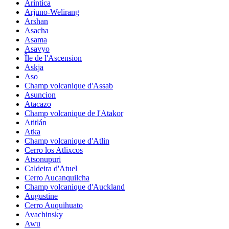
Arintica
Arjuno-Welirang
Arshan
Asacha
Asama
Asavyo
Île de l'Ascension
Askja
Aso
Champ volcanique d'Assab
Asuncion
Atacazo
Champ volcanique de l'Atakor
Atitlán
Atka
Champ volcanique d'Atlin
Cerro los Atlixcos
Atsonupuri
Caldeira d'Atuel
Cerro Aucanquilcha
Champ volcanique d'Auckland
Augustine
Cerro Auquihuato
Avachinsky
Awu