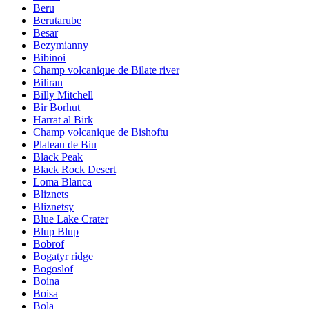
Beru
Berutarube
Besar
Bezymianny
Bibinoi
Champ volcanique de Bilate river
Biliran
Billy Mitchell
Bir Borhut
Harrat al Birk
Champ volcanique de Bishoftu
Plateau de Biu
Black Peak
Black Rock Desert
Loma Blanca
Bliznets
Bliznetsy
Blue Lake Crater
Blup Blup
Bobrof
Bogatyr ridge
Bogoslof
Boina
Boisa
Bola