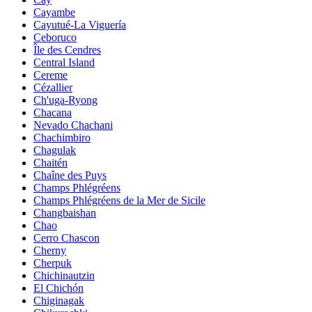
Cayambe
Cayutué-La Viguería
Ceboruco
Île des Cendres
Central Island
Cereme
Cézallier
Ch'uga-Ryong
Chacana
Nevado Chachani
Chachimbiro
Chagulak
Chaitén
Chaîne des Puys
Champs Phlégréens
Champs Phlégréens de la Mer de Sicile
Changbaishan
Chao
Cerro Chascon
Cherny
Cherpuk
Chichinautzin
El Chichón
Chiginagak