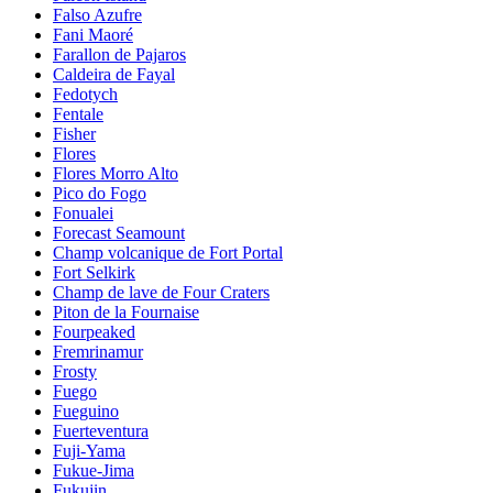
Falso Azufre
Fani Maoré
Farallon de Pajaros
Caldeira de Fayal
Fedotych
Fentale
Fisher
Flores
Flores Morro Alto
Pico do Fogo
Fonualei
Forecast Seamount
Champ volcanique de Fort Portal
Fort Selkirk
Champ de lave de Four Craters
Piton de la Fournaise
Fourpeaked
Fremrinamur
Frosty
Fuego
Fueguino
Fuerteventura
Fuji-Yama
Fukue-Jima
Fukujin