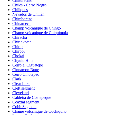
Chikurachki
Chiles - Cerro Negro
Chiliques
Nevados de Chillán
Chimborazo
Chinameca
Champ volcanique de Chingo
Champ volcanique de Chiquimula
Chiracha
Chirinkotan
Chirip
Chirpoi
Chokai
Chyulu Hills
Cerro el Ciguatepe
Cinnamon Butte
Cerro Cinotepec
Clark
Clear Lake
Cleft segment
Cleveland
Caldeira de Coatepeque
Coaxial segment
Cobb Segment
Chaîne volcanique de Cochiquito