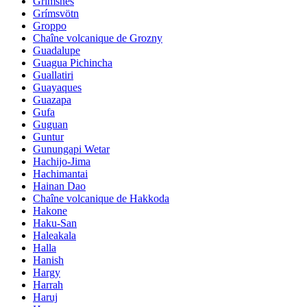
Grimsnes
Grímsvötn
Groppo
Chaîne volcanique de Grozny
Guadalupe
Guagua Pichincha
Guallatiri
Guayaques
Guazapa
Gufa
Guguan
Guntur
Gunungapi Wetar
Hachijo-Jima
Hachimantai
Hainan Dao
Chaîne volcanique de Hakkoda
Hakone
Haku-San
Haleakala
Halla
Hanish
Hargy
Harrah
Haruj