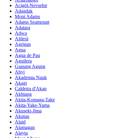
Acigöl-Nevsehir
Adagdak
Mont Adams
Adams Seamount
Adatara
Adwa
Afderà
Agrigan
Agua
Agua de Pau
Aguilera
Gunung Agung
Ahyi
Akademia Nauk
Akagi
Caldeira d'Akan
Akhtang
Akita-Komaga-Take
Akita-Yake-Yama
Akuseki-Jima
Akutan
Alaid
Alamagan
Alayta