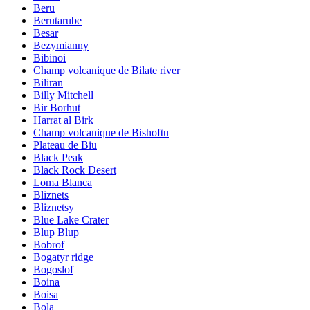
Beru
Berutarube
Besar
Bezymianny
Bibinoi
Champ volcanique de Bilate river
Biliran
Billy Mitchell
Bir Borhut
Harrat al Birk
Champ volcanique de Bishoftu
Plateau de Biu
Black Peak
Black Rock Desert
Loma Blanca
Bliznets
Bliznetsy
Blue Lake Crater
Blup Blup
Bobrof
Bogatyr ridge
Bogoslof
Boina
Boisa
Bola