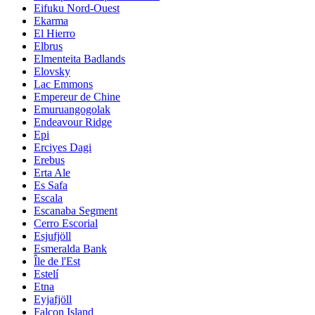
Eifuku Nord-Ouest
Ekarma
El Hierro
Elbrus
Elmenteita Badlands
Elovsky
Lac Emmons
Empereur de Chine
Emuruangogolak
Endeavour Ridge
Epi
Erciyes Dagi
Erebus
Erta Ale
Es Safa
Escala
Escanaba Segment
Cerro Escorial
Esjufjöll
Esmeralda Bank
Île de l'Est
Estelí
Etna
Eyjafjöll
Falcon Island