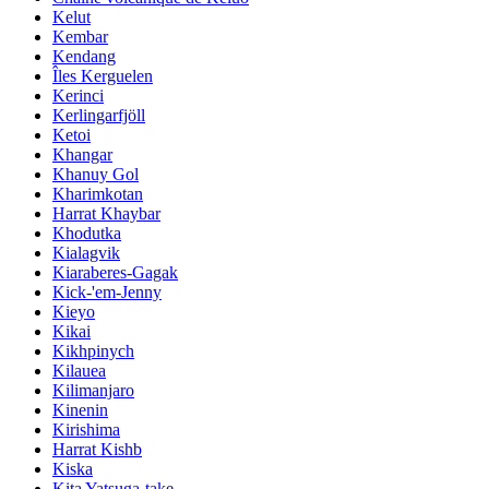
Kelut
Kembar
Kendang
Îles Kerguelen
Kerinci
Kerlingarfjöll
Ketoi
Khangar
Khanuy Gol
Kharimkotan
Harrat Khaybar
Khodutka
Kialagvik
Kiaraberes-Gagak
Kick-'em-Jenny
Kieyo
Kikai
Kikhpinych
Kilauea
Kilimanjaro
Kinenin
Kirishima
Harrat Kishb
Kiska
Kita Yatsuga-take