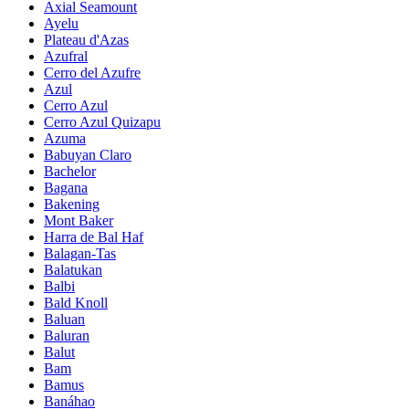
Axial Seamount
Ayelu
Plateau d'Azas
Azufral
Cerro del Azufre
Azul
Cerro Azul
Cerro Azul Quizapu
Azuma
Babuyan Claro
Bachelor
Bagana
Bakening
Mont Baker
Harra de Bal Haf
Balagan-Tas
Balatukan
Balbi
Bald Knoll
Baluan
Baluran
Balut
Bam
Bamus
Banáhao