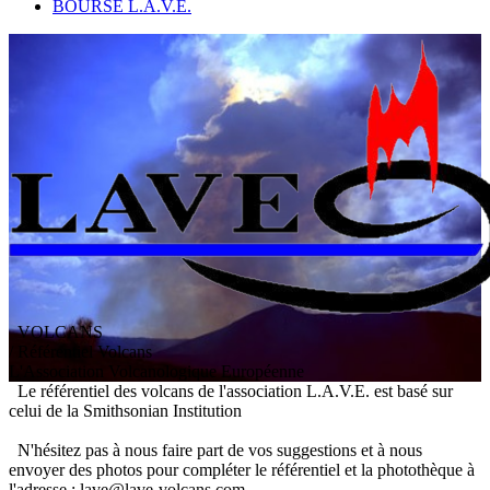
BOURSE L.A.V.E.
VOLCANS
/ Référentiel Volcans
L
'
A
ssociation
V
olcanologique
E
uropéenne
Le référentiel des volcans de l'association L.A.V.E. est basé sur
celui de la Smithsonian Institution
N'hésitez pas à nous faire part de vos suggestions et à nous
envoyer des photos pour compléter le référentiel et la photothèque à
l'adresse : lave@lave-volcans.com