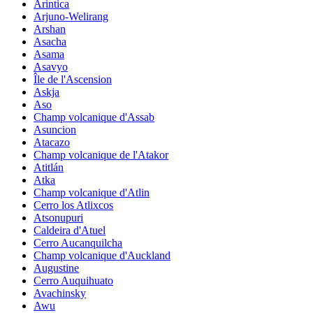
Arintica
Arjuno-Welirang
Arshan
Asacha
Asama
Asavyo
Île de l'Ascension
Askja
Aso
Champ volcanique d'Assab
Asuncion
Atacazo
Champ volcanique de l'Atakor
Atitlán
Atka
Champ volcanique d'Atlin
Cerro los Atlixcos
Atsonupuri
Caldeira d'Atuel
Cerro Aucanquilcha
Champ volcanique d'Auckland
Augustine
Cerro Auquihuato
Avachinsky
Awu