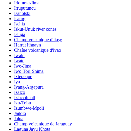
Iriomote-Jima
Irruputuncu
Isanotski
Isarog
Ischia
Iskut-Unuk river cones
Isluga
Champ volcanique d'Itasy
Harrat Ithnayn
Chaîne volcanique d'Ivao
Iwaki
Iwate
Iwo-Jima
Iwo-Tori-Shima
Ixtepeque
Iya
Iyang-Argapura
Izalco
Iztaccíhuatl
Izu-Tobu
Izumbwe-Mpoli
Jailolo
Jalua
Champ volcanique de Jaraguay
Laguna Jayu Khota