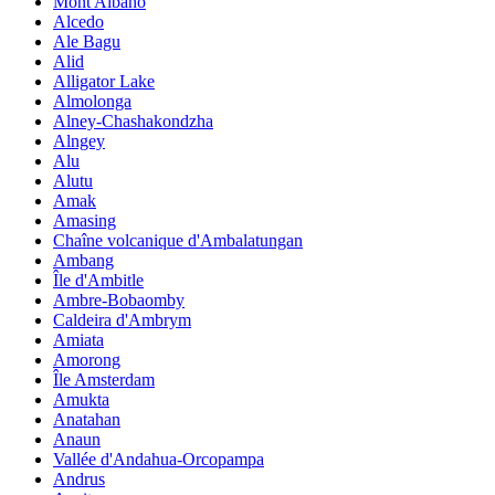
Mont Albano
Alcedo
Ale Bagu
Alid
Alligator Lake
Almolonga
Alney-Chashakondzha
Alngey
Alu
Alutu
Amak
Amasing
Chaîne volcanique d'Ambalatungan
Ambang
Île d'Ambitle
Ambre-Bobaomby
Caldeira d'Ambrym
Amiata
Amorong
Île Amsterdam
Amukta
Anatahan
Anaun
Vallée d'Andahua-Orcopampa
Andrus