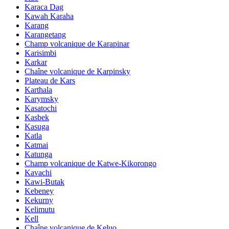
Karaca Dag
Kawah Karaha
Karang
Karangetang
Champ volcanique de Karapinar
Karisimbi
Karkar
Chaîne volcanique de Karpinsky
Plateau de Kars
Karthala
Karymsky
Kasatochi
Kasbek
Kasuga
Katla
Katmai
Katunga
Champ volcanique de Katwe-Kikorongo
Kavachi
Kawi-Butak
Kebeney
Kekurny
Kelimutu
Kell
Chaîne volcanique de Keluo