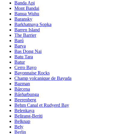
Banda Api
Mont Bandai
Banua Wuhu
Baransky
Barkhatnaya Sopka
Barren Island
The Barrier
Barú
Barva
Bas Dong Nai
Batu Tara
Batur
Cerro Bayo
Bayonnaise Rocks
Champ volcanique de Bayuda
Bazman
Bárcena
Bárðarbunga
Beerenberg
Behm Canal et Rudyerd Bay
Belenkaya
Belirang-Beriti
Belknap
Bely
Berlin