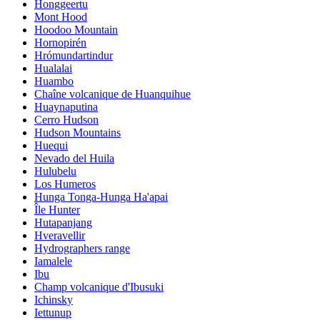
Honggeertu
Mont Hood
Hoodoo Mountain
Hornopirén
Hrómundartindur
Hualalai
Huambo
Chaîne volcanique de Huanquihue
Huaynaputina
Cerro Hudson
Hudson Mountains
Huequi
Nevado del Huila
Hulubelu
Los Humeros
Hunga Tonga-Hunga Ha'apai
Île Hunter
Hutapanjang
Hveravellir
Hydrographers range
Iamalele
Ibu
Champ volcanique d'Ibusuki
Ichinsky
Iettunup