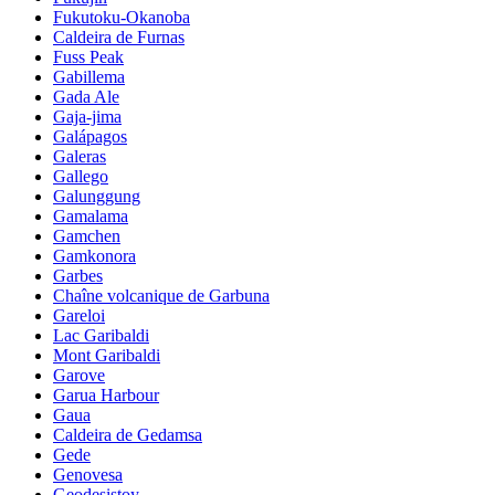
Fukutoku-Okanoba
Caldeira de Furnas
Fuss Peak
Gabillema
Gada Ale
Gaja-jima
Galápagos
Galeras
Gallego
Galunggung
Gamalama
Gamchen
Gamkonora
Garbes
Chaîne volcanique de Garbuna
Gareloi
Lac Garibaldi
Mont Garibaldi
Garove
Garua Harbour
Gaua
Caldeira de Gedamsa
Gede
Genovesa
Geodesistoy