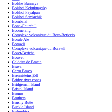
Bolshe-Bannaya
Bolshoi Kekuknaysky
Bolshoi Payalpan
Bolshoi Semiachik
Bombalai
Bona-Churchill
Boomerang
Complexe volcanique du Bora-Bericcio
Borale Ale
Borawli
Complexe volcanique du Borawli
Boset-Bericha
Bouvet
Caldeira de Bratan
Brava
Cerro Bravo
Brennisteinsfjöll
Bridge river cones
Bridgeman Island
Bristol Island
Bromo
Brothers
Brushy Butte
Buckle Island
Bufumbira