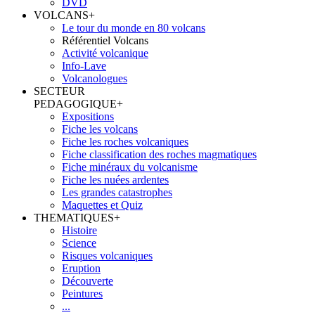
DVD
VOLCANS
+
Le tour du monde en 80 volcans
Référentiel Volcans
Activité volcanique
Info-Lave
Volcanologues
SECTEUR
PEDAGOGIQUE
+
Expositions
Fiche les volcans
Fiche les roches volcaniques
Fiche classification des roches magmatiques
Fiche minéraux du volcanisme
Fiche les nuées ardentes
Les grandes catastrophes
Maquettes et Quiz
THEMATIQUES
+
Histoire
Science
Risques volcaniques
Eruption
Découverte
Peintures
...