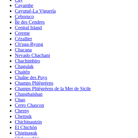
Cayambe
Cayutué-La Viguería
Ceboruco
Île des Cendres
Central Island
Cereme
Cézallier
Ch'uga-Ryong
Chacana
Nevado Chachani
Chachimbiro
Chagulak
Chaitén
Chaîne des Puys
Champs Phlégréens
Champs Phlégréens de la Mer de Sicile
Changbaishan
Chao
Cerro Chascon
Cherny
Cherpuk
Chichinautzin
El Chichón
Chiginagak