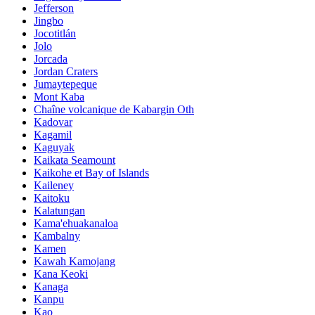
Jefferson
Jingbo
Jocotitlán
Jolo
Jorcada
Jordan Craters
Jumaytepeque
Mont Kaba
Chaîne volcanique de Kabargin Oth
Kadovar
Kagamil
Kaguyak
Kaikata Seamount
Kaikohe et Bay of Islands
Kaileney
Kaitoku
Kalatungan
Kama'ehuakanaloa
Kambalny
Kamen
Kawah Kamojang
Kana Keoki
Kanaga
Kanpu
Kao