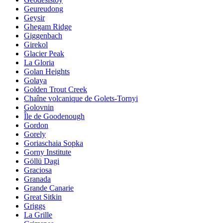
Geureudong
Geysir
Ghegam Ridge
Giggenbach
Girekol
Glacier Peak
La Gloria
Golan Heights
Golaya
Golden Trout Creek
Chaîne volcanique de Golets-Tornyi
Golovnin
Île de Goodenough
Gordon
Gorely
Goriaschaia Sopka
Gorny Institute
Göllü Dagi
Graciosa
Granada
Grande Canarie
Great Sitkin
Griggs
La Grille