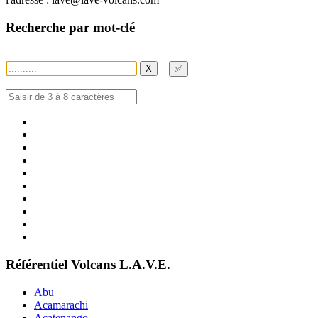
Recherche par mot-clé
X
✅
Référentiel Volcans L.A.V.E.
Abu
Acamarachi
Acatenango