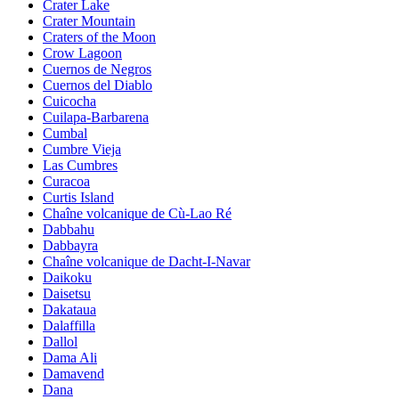
Crater Lake
Crater Mountain
Craters of the Moon
Crow Lagoon
Cuernos de Negros
Cuernos del Diablo
Cuicocha
Cuilapa-Barbarena
Cumbal
Cumbre Vieja
Las Cumbres
Curacoa
Curtis Island
Chaîne volcanique de Cù-Lao Ré
Dabbahu
Dabbayra
Chaîne volcanique de Dacht-I-Navar
Daikoku
Daisetsu
Dakataua
Dalaffilla
Dallol
Dama Ali
Damavend
Dana