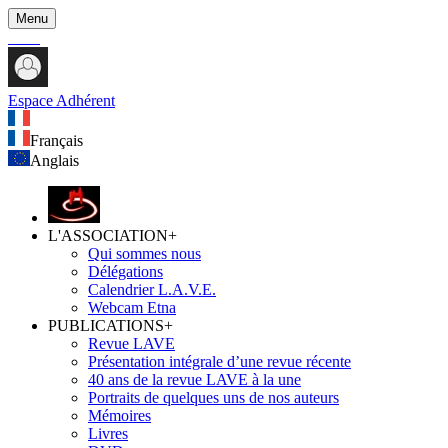
Menu
Espace Adhérent
Français
Anglais
L'ASSOCIATION
+
Qui sommes nous
Délégations
Calendrier L.A.V.E.
Webcam Etna
PUBLICATIONS
+
Revue LAVE
Présentation intégrale d’une revue récente
40 ans de la revue LAVE à la une
Portraits de quelques uns de nos auteurs
Mémoires
Livres