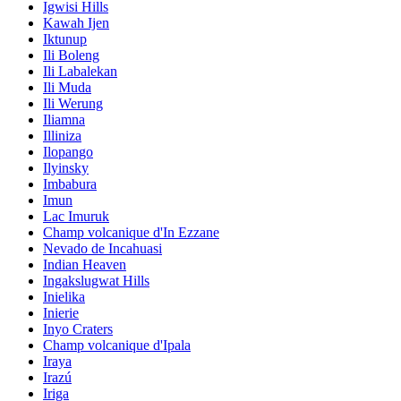
Igwisi Hills
Kawah Ijen
Iktunup
Ili Boleng
Ili Labalekan
Ili Muda
Ili Werung
Iliamna
Illiniza
Ilopango
Ilyinsky
Imbabura
Imun
Lac Imuruk
Champ volcanique d'In Ezzane
Nevado de Incahuasi
Indian Heaven
Ingakslugwat Hills
Inielika
Inierie
Inyo Craters
Champ volcanique d'Ipala
Iraya
Irazú
Iriga