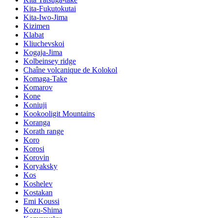
Kita-Fukutokutai
Kita-Iwo-Jima
Kizimen
Klabat
Kliuchevskoi
Kogaja-Jima
Kolbeinsey ridge
Chaîne volcanique de Kolokol
Komaga-Take
Komarov
Kone
Koniuji
Kookooligit Mountains
Koranga
Korath range
Koro
Korosi
Korovin
Koryaksky
Kos
Koshelev
Kostakan
Emi Koussi
Kozu-Shima