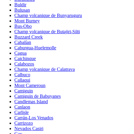
Buldir
Bulusan
Champ volcanique de Bunyaruguru
Mont Burney
Bus-Obo
Champ volcanique de Butajiri-Silti
Buzzard Creek
Cabalían
Caburgua-Huelemolle
Cagua
Caichinque
Calabozos
Champ volcanique de Calatrava
Calbuco
Callaqui
Mont Cameroun
Camiguin
Camiguin de Babuyanes
Candlemas Island
Canlaon
Carlisle
Carrán-Los Venados
Carrizozo
Nevados Casiri
Cay