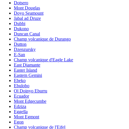
Dotsero
Mont Douglas
Doyo Seamount
Jabal ad Druze
Dubbi
Dukono
Duncan Canal
Champ volcanique de Durango
Dutton
Dzenzursky
E-San
Champ volcanique d'Eagle Lake
East Diamante
Easter Island
Eastern Gemini
Ebeko
Ebulobo
Ol Doinyo Eburru
Ecuador
Mont Edgecumbe
Edziza
Eggella
Mont Egmont
Egon
Champ volcanique de l'Eifel