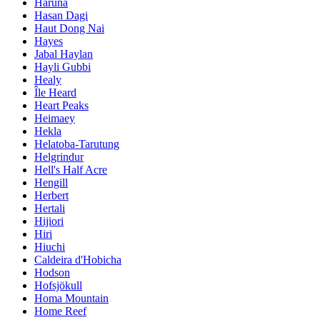
Haruna
Hasan Dagi
Haut Dong Nai
Hayes
Jabal Haylan
Hayli Gubbi
Healy
Île Heard
Heart Peaks
Heimaey
Hekla
Helatoba-Tarutung
Helgrindur
Hell's Half Acre
Hengill
Herbert
Hertali
Hijiori
Hiri
Hiuchi
Caldeira d'Hobicha
Hodson
Hofsjökull
Homa Mountain
Home Reef