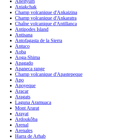
Aneityum
Aniakchak
Champ volcanique d'Ankaizina
Champ volcanique d'Ankaratra
Chaîne volcanique d'Antillanca
Antipodes Island
Antisana
Antofagasta de la Sierra
Antuco
Aoba
Aoga-Shima
Apagado
Apaneca range
Champ volcanique d'Apastepeque
Apo
Apoyeque
Aracar
Aragats
Laguna Aramuaca
Mont Ararat
Arayat
Ardoukôba
Arenal
Arenales
Harra de Arhab