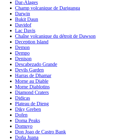
Dar-Alages
Champ volcanique de Dariganga
Darwin
Bukit Daun
Davidof
Lac Davis
Chaîne volcanique du détroit de Dawson
Deception Island
Demon
Dempo
Denison
Descabezado Grande
Devils Garden
Harras de Dhamar
Morne au Diable
Morne Diablotins
Diamond Craters
Didicas
Plateau de Dieng
Diky Greben
Dofen
Doma Peaks
Domuyo
Don Joao de Castro Bank
Doña Juana