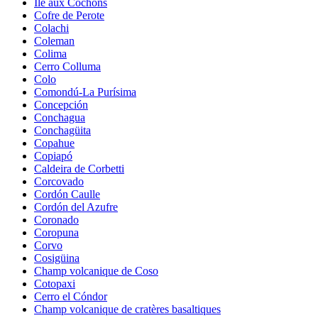
Île aux Cochons
Cofre de Perote
Colachi
Coleman
Colima
Cerro Colluma
Colo
Comondú-La Purísima
Concepción
Conchagua
Conchagüita
Copahue
Copiapó
Caldeira de Corbetti
Corcovado
Cordón Caulle
Cordón del Azufre
Coronado
Coropuna
Corvo
Cosigüina
Champ volcanique de Coso
Cotopaxi
Cerro el Cóndor
Champ volcanique de cratères basaltiques