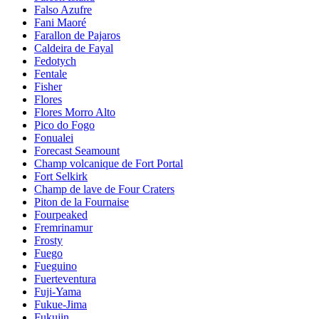
Falso Azufre
Fani Maoré
Farallon de Pajaros
Caldeira de Fayal
Fedotych
Fentale
Fisher
Flores
Flores Morro Alto
Pico do Fogo
Fonualei
Forecast Seamount
Champ volcanique de Fort Portal
Fort Selkirk
Champ de lave de Four Craters
Piton de la Fournaise
Fourpeaked
Fremrinamur
Frosty
Fuego
Fueguino
Fuerteventura
Fuji-Yama
Fukue-Jima
Fukujin