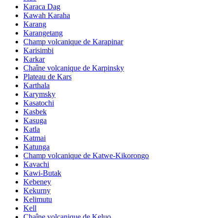
Karaca Dag
Kawah Karaha
Karang
Karangetang
Champ volcanique de Karapinar
Karisimbi
Karkar
Chaîne volcanique de Karpinsky
Plateau de Kars
Karthala
Karymsky
Kasatochi
Kasbek
Kasuga
Katla
Katmai
Katunga
Champ volcanique de Katwe-Kikorongo
Kavachi
Kawi-Butak
Kebeney
Kekurny
Kelimutu
Kell
Chaîne volcanique de Keluo