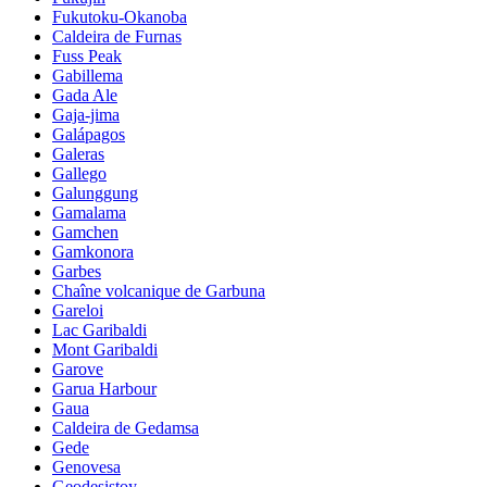
Fukutoku-Okanoba
Caldeira de Furnas
Fuss Peak
Gabillema
Gada Ale
Gaja-jima
Galápagos
Galeras
Gallego
Galunggung
Gamalama
Gamchen
Gamkonora
Garbes
Chaîne volcanique de Garbuna
Gareloi
Lac Garibaldi
Mont Garibaldi
Garove
Garua Harbour
Gaua
Caldeira de Gedamsa
Gede
Genovesa
Geodesistoy