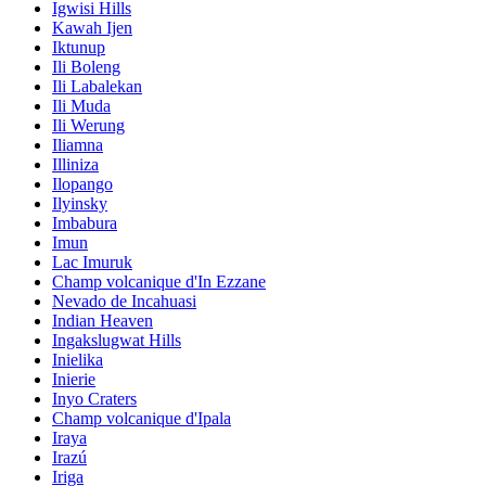
Igwisi Hills
Kawah Ijen
Iktunup
Ili Boleng
Ili Labalekan
Ili Muda
Ili Werung
Iliamna
Illiniza
Ilopango
Ilyinsky
Imbabura
Imun
Lac Imuruk
Champ volcanique d'In Ezzane
Nevado de Incahuasi
Indian Heaven
Ingakslugwat Hills
Inielika
Inierie
Inyo Craters
Champ volcanique d'Ipala
Iraya
Irazú
Iriga