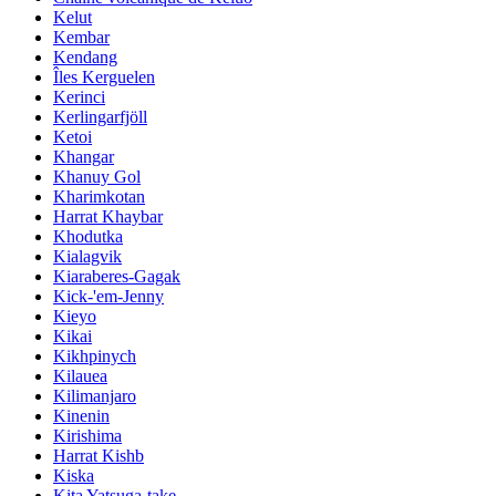
Kelut
Kembar
Kendang
Îles Kerguelen
Kerinci
Kerlingarfjöll
Ketoi
Khangar
Khanuy Gol
Kharimkotan
Harrat Khaybar
Khodutka
Kialagvik
Kiaraberes-Gagak
Kick-'em-Jenny
Kieyo
Kikai
Kikhpinych
Kilauea
Kilimanjaro
Kinenin
Kirishima
Harrat Kishb
Kiska
Kita Yatsuga-take