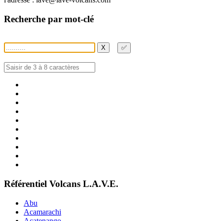
Recherche par mot-clé
X
✅
Référentiel Volcans L.A.V.E.
Abu
Acamarachi
Acatenango