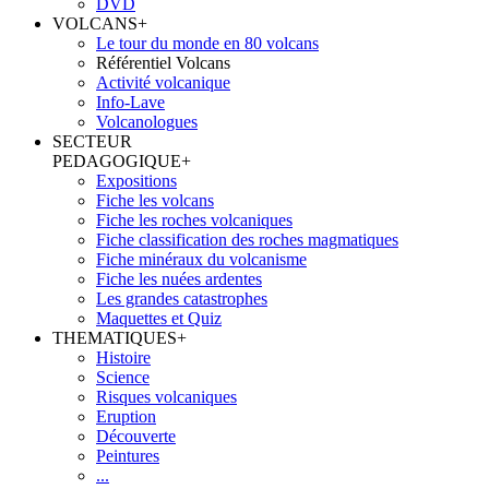
DVD
VOLCANS
+
Le tour du monde en 80 volcans
Référentiel Volcans
Activité volcanique
Info-Lave
Volcanologues
SECTEUR
PEDAGOGIQUE
+
Expositions
Fiche les volcans
Fiche les roches volcaniques
Fiche classification des roches magmatiques
Fiche minéraux du volcanisme
Fiche les nuées ardentes
Les grandes catastrophes
Maquettes et Quiz
THEMATIQUES
+
Histoire
Science
Risques volcaniques
Eruption
Découverte
Peintures
...