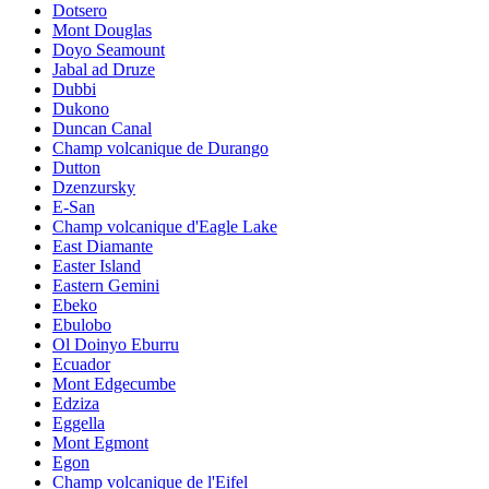
Dotsero
Mont Douglas
Doyo Seamount
Jabal ad Druze
Dubbi
Dukono
Duncan Canal
Champ volcanique de Durango
Dutton
Dzenzursky
E-San
Champ volcanique d'Eagle Lake
East Diamante
Easter Island
Eastern Gemini
Ebeko
Ebulobo
Ol Doinyo Eburru
Ecuador
Mont Edgecumbe
Edziza
Eggella
Mont Egmont
Egon
Champ volcanique de l'Eifel