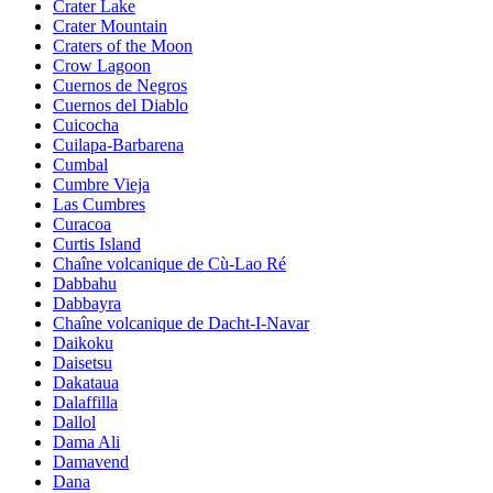
Crater Lake
Crater Mountain
Craters of the Moon
Crow Lagoon
Cuernos de Negros
Cuernos del Diablo
Cuicocha
Cuilapa-Barbarena
Cumbal
Cumbre Vieja
Las Cumbres
Curacoa
Curtis Island
Chaîne volcanique de Cù-Lao Ré
Dabbahu
Dabbayra
Chaîne volcanique de Dacht-I-Navar
Daikoku
Daisetsu
Dakataua
Dalaffilla
Dallol
Dama Ali
Damavend
Dana