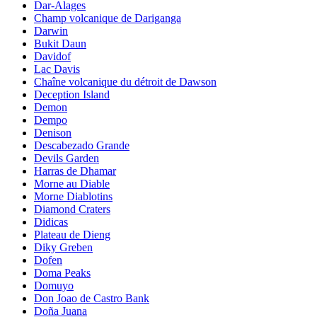
Dar-Alages
Champ volcanique de Dariganga
Darwin
Bukit Daun
Davidof
Lac Davis
Chaîne volcanique du détroit de Dawson
Deception Island
Demon
Dempo
Denison
Descabezado Grande
Devils Garden
Harras de Dhamar
Morne au Diable
Morne Diablotins
Diamond Craters
Didicas
Plateau de Dieng
Diky Greben
Dofen
Doma Peaks
Domuyo
Don Joao de Castro Bank
Doña Juana