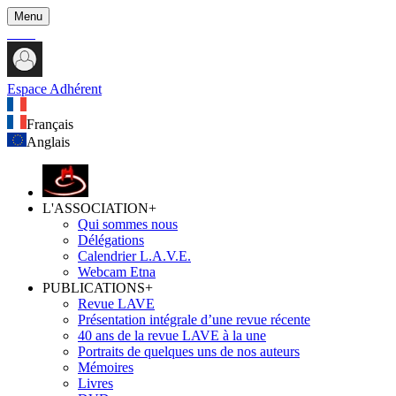
Menu
Espace Adhérent
Français
Anglais
L'ASSOCIATION
+
Qui sommes nous
Délégations
Calendrier L.A.V.E.
Webcam Etna
PUBLICATIONS
+
Revue LAVE
Présentation intégrale d’une revue récente
40 ans de la revue LAVE à la une
Portraits de quelques uns de nos auteurs
Mémoires
Livres