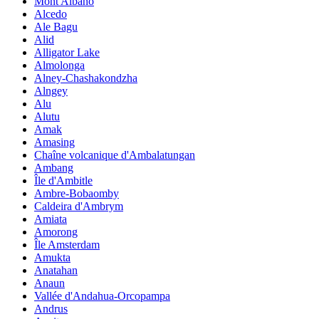
Mont Albano
Alcedo
Ale Bagu
Alid
Alligator Lake
Almolonga
Alney-Chashakondzha
Alngey
Alu
Alutu
Amak
Amasing
Chaîne volcanique d'Ambalatungan
Ambang
Île d'Ambitle
Ambre-Bobaomby
Caldeira d'Ambrym
Amiata
Amorong
Île Amsterdam
Amukta
Anatahan
Anaun
Vallée d'Andahua-Orcopampa
Andrus