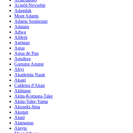
Acigöl-Nevsehir
Adagdak
Mont Adams
Adams Seamount
Adatara
Adwa
Afderà
Agrigan
Agua
Agua de Pau
Aguilera
Gunung Agung
Ahyi
Akademia Nauk
Akagi
Caldeira d'Akan
Akhtang
Akita-Komaga-Take
Akita-Yake-Yama
Akuseki-Jima
Akutan
Alaid
Alamagan
Alayta