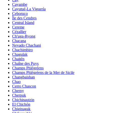
Cayambe
Cayutué-La Viguería
Ceboruco
Île des Cendres
Central Island
Cereme
Cézallier
Ch'uga-Ryong
Chacana
Nevado Chachani
Chachimbiro
Chagulak
Chaitén
Chaîne des Puys
Champs Phlégréens
Champs Phlégréens de la Mer de Sicile
Changbaishan
Chao
Cerro Chascon
Cherny
Cherpuk
Chichinautzin
El Chichón
Chiginagak