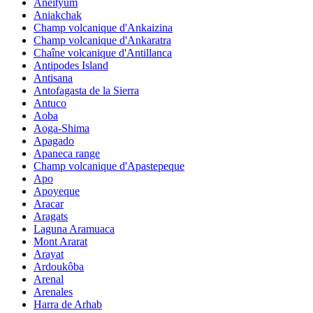
Aneityum
Aniakchak
Champ volcanique d'Ankaizina
Champ volcanique d'Ankaratra
Chaîne volcanique d'Antillanca
Antipodes Island
Antisana
Antofagasta de la Sierra
Antuco
Aoba
Aoga-Shima
Apagado
Apaneca range
Champ volcanique d'Apastepeque
Apo
Apoyeque
Aracar
Aragats
Laguna Aramuaca
Mont Ararat
Arayat
Ardoukôba
Arenal
Arenales
Harra de Arhab