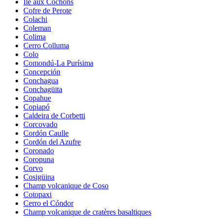
Île aux Cochons
Cofre de Perote
Colachi
Coleman
Colima
Cerro Colluma
Colo
Comondú-La Purísima
Concepción
Conchagua
Conchagüita
Copahue
Copiapó
Caldeira de Corbetti
Corcovado
Cordón Caulle
Cordón del Azufre
Coronado
Coropuna
Corvo
Cosigüina
Champ volcanique de Coso
Cotopaxi
Cerro el Cóndor
Champ volcanique de cratères basaltiques