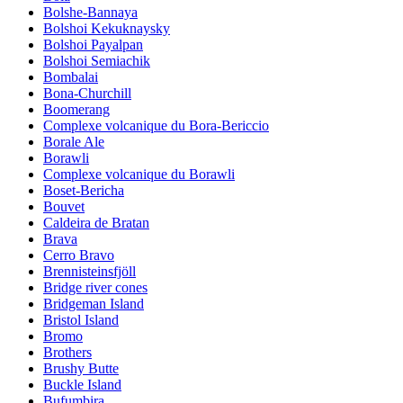
Bolshe-Bannaya
Bolshoi Kekuknaysky
Bolshoi Payalpan
Bolshoi Semiachik
Bombalai
Bona-Churchill
Boomerang
Complexe volcanique du Bora-Bericcio
Borale Ale
Borawli
Complexe volcanique du Borawli
Boset-Bericha
Bouvet
Caldeira de Bratan
Brava
Cerro Bravo
Brennisteinsfjöll
Bridge river cones
Bridgeman Island
Bristol Island
Bromo
Brothers
Brushy Butte
Buckle Island
Bufumbira