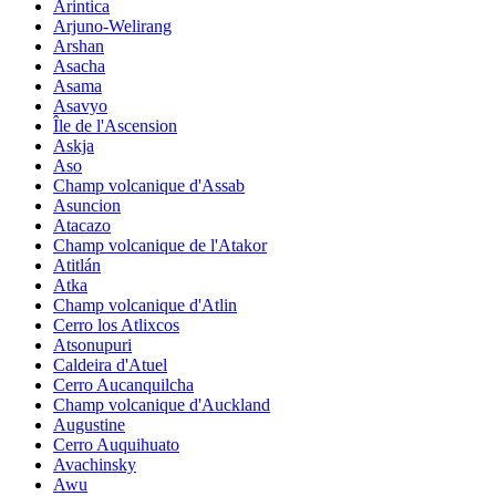
Arintica
Arjuno-Welirang
Arshan
Asacha
Asama
Asavyo
Île de l'Ascension
Askja
Aso
Champ volcanique d'Assab
Asuncion
Atacazo
Champ volcanique de l'Atakor
Atitlán
Atka
Champ volcanique d'Atlin
Cerro los Atlixcos
Atsonupuri
Caldeira d'Atuel
Cerro Aucanquilcha
Champ volcanique d'Auckland
Augustine
Cerro Auquihuato
Avachinsky
Awu