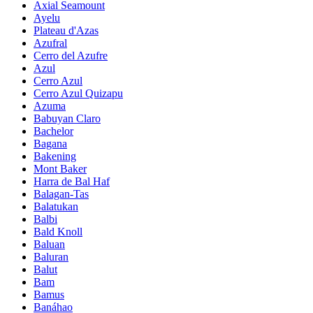
Axial Seamount
Ayelu
Plateau d'Azas
Azufral
Cerro del Azufre
Azul
Cerro Azul
Cerro Azul Quizapu
Azuma
Babuyan Claro
Bachelor
Bagana
Bakening
Mont Baker
Harra de Bal Haf
Balagan-Tas
Balatukan
Balbi
Bald Knoll
Baluan
Baluran
Balut
Bam
Bamus
Banáhao