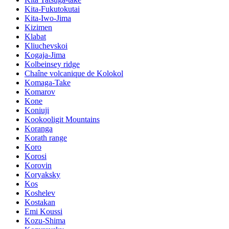
Kita-Fukutokutai
Kita-Iwo-Jima
Kizimen
Klabat
Kliuchevskoi
Kogaja-Jima
Kolbeinsey ridge
Chaîne volcanique de Kolokol
Komaga-Take
Komarov
Kone
Koniuji
Kookooligit Mountains
Koranga
Korath range
Koro
Korosi
Korovin
Koryaksky
Kos
Koshelev
Kostakan
Emi Koussi
Kozu-Shima