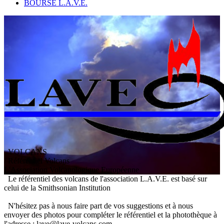
BOURSE L.A.V.E.
VOLCANS
/ Référentiel Volcans
L
'
A
ssociation
V
olcanologique
E
uropéenne
Le référentiel des volcans de l'association L.A.V.E. est basé sur
celui de la Smithsonian Institution
N'hésitez pas à nous faire part de vos suggestions et à nous
envoyer des photos pour compléter le référentiel et la photothèque à
l'adresse : lave@lave-volcans.com