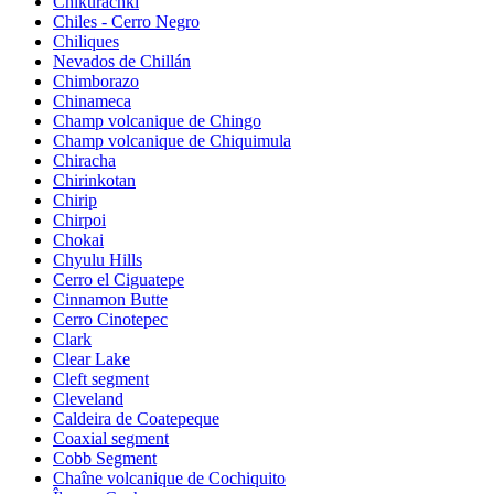
Chikurachki
Chiles - Cerro Negro
Chiliques
Nevados de Chillán
Chimborazo
Chinameca
Champ volcanique de Chingo
Champ volcanique de Chiquimula
Chiracha
Chirinkotan
Chirip
Chirpoi
Chokai
Chyulu Hills
Cerro el Ciguatepe
Cinnamon Butte
Cerro Cinotepec
Clark
Clear Lake
Cleft segment
Cleveland
Caldeira de Coatepeque
Coaxial segment
Cobb Segment
Chaîne volcanique de Cochiquito