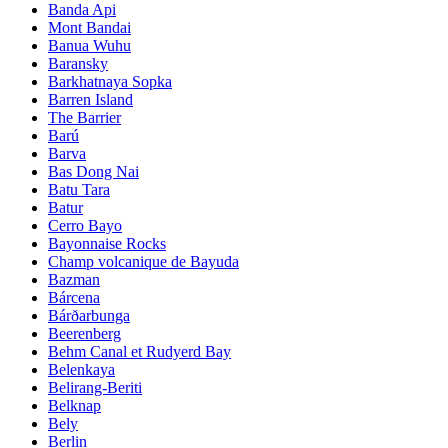
Banda Api
Mont Bandai
Banua Wuhu
Baransky
Barkhatnaya Sopka
Barren Island
The Barrier
Barú
Barva
Bas Dong Nai
Batu Tara
Batur
Cerro Bayo
Bayonnaise Rocks
Champ volcanique de Bayuda
Bazman
Bárcena
Bárðarbunga
Beerenberg
Behm Canal et Rudyerd Bay
Belenkaya
Belirang-Beriti
Belknap
Bely
Berlin