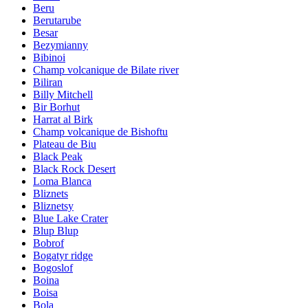
Beru
Berutarube
Besar
Bezymianny
Bibinoi
Champ volcanique de Bilate river
Biliran
Billy Mitchell
Bir Borhut
Harrat al Birk
Champ volcanique de Bishoftu
Plateau de Biu
Black Peak
Black Rock Desert
Loma Blanca
Bliznets
Bliznetsy
Blue Lake Crater
Blup Blup
Bobrof
Bogatyr ridge
Bogoslof
Boina
Boisa
Bola