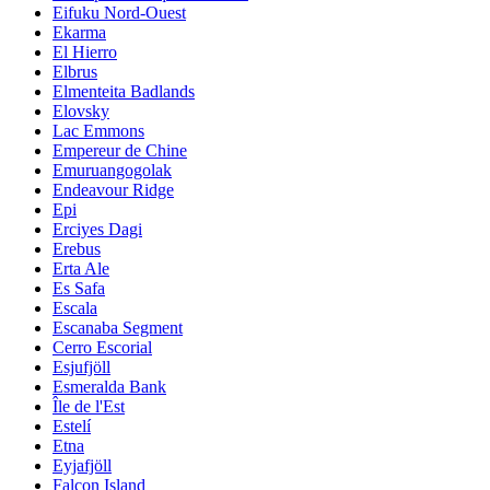
Eifuku Nord-Ouest
Ekarma
El Hierro
Elbrus
Elmenteita Badlands
Elovsky
Lac Emmons
Empereur de Chine
Emuruangogolak
Endeavour Ridge
Epi
Erciyes Dagi
Erebus
Erta Ale
Es Safa
Escala
Escanaba Segment
Cerro Escorial
Esjufjöll
Esmeralda Bank
Île de l'Est
Estelí
Etna
Eyjafjöll
Falcon Island