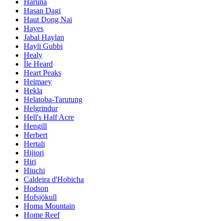
Haruna
Hasan Dagi
Haut Dong Nai
Hayes
Jabal Haylan
Hayli Gubbi
Healy
Île Heard
Heart Peaks
Heimaey
Hekla
Helatoba-Tarutung
Helgrindur
Hell's Half Acre
Hengill
Herbert
Hertali
Hijiori
Hiri
Hiuchi
Caldeira d'Hobicha
Hodson
Hofsjökull
Homa Mountain
Home Reef