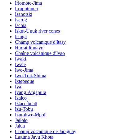
Iriomote-Jima
Irruputuncu
Isanotski
Isarog
Ischia
Iskut-Unuk river cones
Isluga
Champ volcanique d'Itasy
Harrat Ithnayn
Chaîne volcanique d'Ivao
Iwaki
Iwate
Iwo-Jima
Iwo-Tori-Shima
Ixtepeque
Iya
Iyang-Argapura
Izalco
Iztaccíhuatl
Izu-Tobu
Izumbwe-Mpoli
Jailolo
Jalua
Champ volcanique de Jaraguay
Laguna Jayu Khota