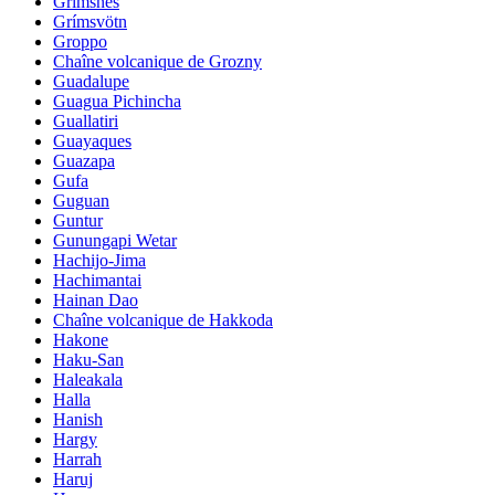
Grimsnes
Grímsvötn
Groppo
Chaîne volcanique de Grozny
Guadalupe
Guagua Pichincha
Guallatiri
Guayaques
Guazapa
Gufa
Guguan
Guntur
Gunungapi Wetar
Hachijo-Jima
Hachimantai
Hainan Dao
Chaîne volcanique de Hakkoda
Hakone
Haku-San
Haleakala
Halla
Hanish
Hargy
Harrah
Haruj