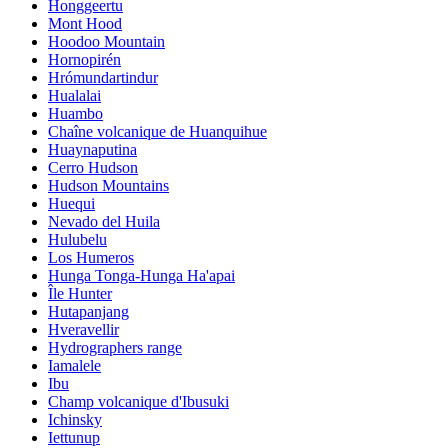
Honggeertu
Mont Hood
Hoodoo Mountain
Hornopirén
Hrómundartindur
Hualalai
Huambo
Chaîne volcanique de Huanquihue
Huaynaputina
Cerro Hudson
Hudson Mountains
Huequi
Nevado del Huila
Hulubelu
Los Humeros
Hunga Tonga-Hunga Ha'apai
Île Hunter
Hutapanjang
Hveravellir
Hydrographers range
Iamalele
Ibu
Champ volcanique d'Ibusuki
Ichinsky
Iettunup