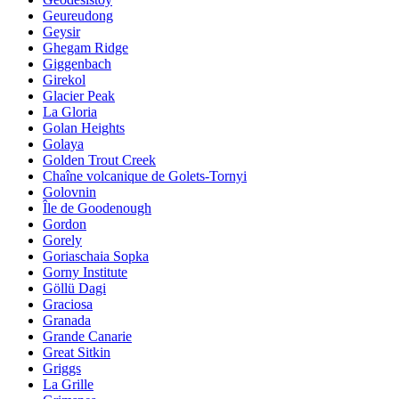
Geureudong
Geysir
Ghegam Ridge
Giggenbach
Girekol
Glacier Peak
La Gloria
Golan Heights
Golaya
Golden Trout Creek
Chaîne volcanique de Golets-Tornyi
Golovnin
Île de Goodenough
Gordon
Gorely
Goriaschaia Sopka
Gorny Institute
Göllü Dagi
Graciosa
Granada
Grande Canarie
Great Sitkin
Griggs
La Grille