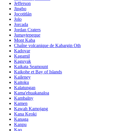
Jefferson
Jingbo
Jocotitlán
Jolo
Jorcada
Jordan Craters
Jumaytepeque
Mont Kaba
Chaîne volcanique de Kabargin Oth
Kadovar
Kagamil
Kaguyak
Kaikata Seamount
Kaikohe et Bay of Islands
Kaileney
Kaitoku
Kalatungan
Kama'ehuakanaloa
Kambalny
Kamen
Kawah Kamojang
Kana Keoki
Kanaga
Kanpu
Kao