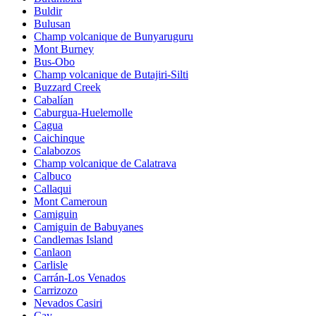
Buldir
Bulusan
Champ volcanique de Bunyaruguru
Mont Burney
Bus-Obo
Champ volcanique de Butajiri-Silti
Buzzard Creek
Cabalían
Caburgua-Huelemolle
Cagua
Caichinque
Calabozos
Champ volcanique de Calatrava
Calbuco
Callaqui
Mont Cameroun
Camiguin
Camiguin de Babuyanes
Candlemas Island
Canlaon
Carlisle
Carrán-Los Venados
Carrizozo
Nevados Casiri
Cay