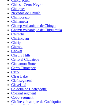
Chikurachki
Chiles - Cerro Negro
Chiliques
Nevados de Chillán
Chimborazo
Chinameca
Champ volcanique de Chingo
Champ volcanique de Chiquimula
Chiracha
Chirinkotan
Chirip
Chirpoi
Chokai
Chyulu Hills
Cerro el Ciguatepe
Cinnamon Butte
Cerro Cinotepec
Clark
Clear Lake
Cleft segment
Cleveland
Caldeira de Coatepeque
Coaxial segment
Cobb Segment
Chaîne volcanique de Cochiquito