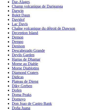
Dar-Alages
Champ volcanique de Dariganga
Darwin
Bukit Daun
Davidof
Lac Davis
Chaîne volcanique du détroit de Dawson
Deception Island
Demon
Dempo
Denison
Descabezado Grande
Devils Garden
Harras de Dhamar
Morne au Diable
Morne Diablotins
Diamond Craters
Didicas
Plateau de Dieng
Diky Greben
Dofen
Doma Peaks
Domuyo
Don Joao de Castro Bank
Doña Juana