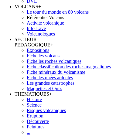
DVD
VOLCANS
+
Le tour du monde en 80 volcans
Référentiel Volcans
Activité volcanique
Info-Lave
Volcanologues
SECTEUR
PEDAGOGIQUE
+
Expositions
Fiche les volcans
Fiche les roches volcaniques
Fiche classification des roches magmatiques
Fiche minéraux du volcanisme
Fiche les nuées ardentes
Les grandes catastrophes
Maquettes et Quiz
THEMATIQUES
+
Histoire
Science
Risques volcaniques
Eruption
Découverte
Peintures
...