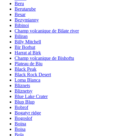
Beru
Berutarube
Besar
Bezymianny
Bibinoi
Champ volcanique de Bilate river
Biliran
Billy Mitchell
Bir Borhut
Harrat al Birk
Champ volcanique de Bishoftu
Plateau de Biu
Black Peak
Black Rock Desert
Loma Blanca
Bliznets
Bliznetsy
Blue Lake Crater
Blup Blup
Bobrof
Bogatyr ridge
Bogoslof
Boina
Boisa
Bola