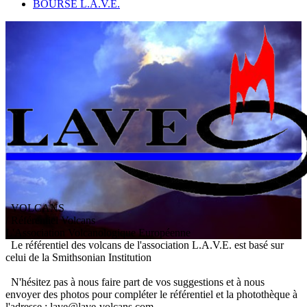
BOURSE L.A.V.E.
VOLCANS
/ Référentiel Volcans
L
'
A
ssociation
V
olcanologique
E
uropéenne
Le référentiel des volcans de l'association L.A.V.E. est basé sur
celui de la Smithsonian Institution
N'hésitez pas à nous faire part de vos suggestions et à nous
envoyer des photos pour compléter le référentiel et la photothèque à
l'adresse : lave@lave-volcans.com