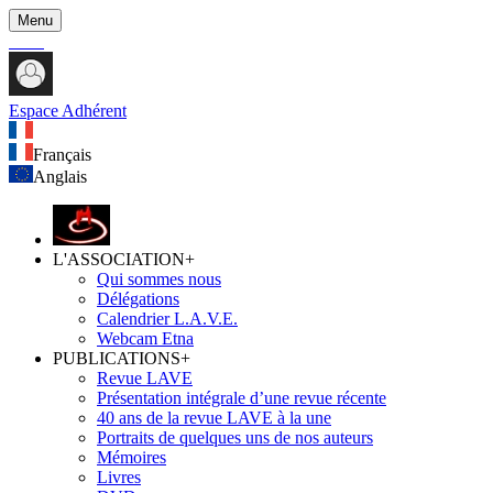
Menu
Espace Adhérent
Français
Anglais
L'ASSOCIATION
+
Qui sommes nous
Délégations
Calendrier L.A.V.E.
Webcam Etna
PUBLICATIONS
+
Revue LAVE
Présentation intégrale d’une revue récente
40 ans de la revue LAVE à la une
Portraits de quelques uns de nos auteurs
Mémoires
Livres