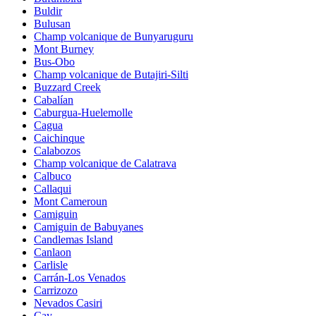
Buldir
Bulusan
Champ volcanique de Bunyaruguru
Mont Burney
Bus-Obo
Champ volcanique de Butajiri-Silti
Buzzard Creek
Cabalían
Caburgua-Huelemolle
Cagua
Caichinque
Calabozos
Champ volcanique de Calatrava
Calbuco
Callaqui
Mont Cameroun
Camiguin
Camiguin de Babuyanes
Candlemas Island
Canlaon
Carlisle
Carrán-Los Venados
Carrizozo
Nevados Casiri
Cay