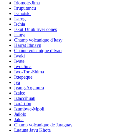
Iriomote-Jima
Irruputuncu
Isanotski
Isarog
Ischia
Iskut-Unuk river cones
Isluga
Champ volcanique d'Itasy
Harrat Ithnayn
Chaîne volcanique d'Ivao
Iwaki
Iwate
Iwo-Jima
Iwo-Tori-Shima
Ixtepeque
Iya
Iyang-Argapura
Izalco
Iztaccíhuatl
Izu-Tobu
Izumbwe-Mpoli
Jailolo
Jalua
Champ volcanique de Jaraguay
Laguna Jayu Khota