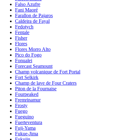
Falso Azufre
Fani Maoré
Farallon de Pajaros
Caldeira de Fayal
Fedotych
Fentale
Fisher
Flores
Flores Morro Alto
Pico do Fogo
Fonualei
Forecast Seamount
Champ volcanique de Fort Portal
Fort Selkirk
Champ de lave de Four Craters
Piton de la Fournaise
Fourpeaked
Fremrinamur
Frosty
Fuego
Fueguino
Fuerteventura
Fuji-Yama
Fukue-Jima
Fukujin