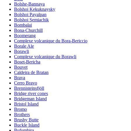
Bolshe-Bannaya
Bolshoi Kekuknaysky
Bolshoi Payalpan
Bolshoi Semiachik
Bombalai
Bona-Churchill
Boomerang
Complexe volcanique du Bora-Bericcio
Borale Ale
Borawli
Complexe volcanique du Borawli
Boset-Bericha
Bouvet
Caldeira de Bratan
Brava
Cerro Bravo
Brennisteinsfjöll
Bridge river cones
Bridgeman Island
Bristol Island
Bromo
Brothers
Brushy Butte
Buckle Island
Bufumbira