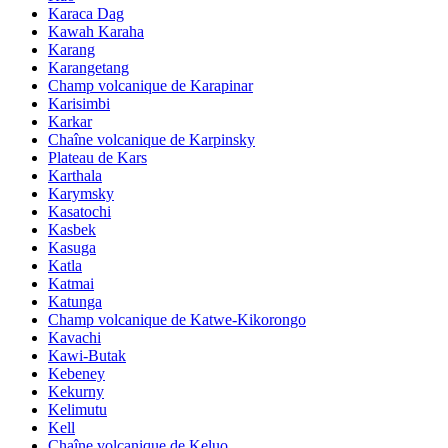
Karaca Dag
Kawah Karaha
Karang
Karangetang
Champ volcanique de Karapinar
Karisimbi
Karkar
Chaîne volcanique de Karpinsky
Plateau de Kars
Karthala
Karymsky
Kasatochi
Kasbek
Kasuga
Katla
Katmai
Katunga
Champ volcanique de Katwe-Kikorongo
Kavachi
Kawi-Butak
Kebeney
Kekurny
Kelimutu
Kell
Chaîne volcanique de Keluo