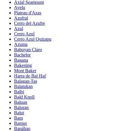
Axial Seamount
Ayelu
Plateau d'Azas
Azufral
Cerro del Azufre
Azul
Cerro Azul
Cerro Azul Quizapu
Azuma
Babuyan Claro
Bachelor
Bagana
Bakening
Mont Baker
Harra de Bal Haf
Balagan-Tas
Balatukan
Balbi
Bald Knoll
Baluan
Baluran
Balut
Bam
Bamus
Banáhao