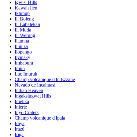
Igwisi Hills
Kawah Ijen
Iktunup
Ili Boleng
Ili Labalekan
Ili Muda
Ili Werung
Iliamna
Illiniza
Ilopango
Ilyinsky
Imbabura
Imun
Lac Imuruk
Champ volcanique d'In Ezzane
Nevado de Incahuasi
Indian Heaven
Ingakslugwat Hills
Inielika
Inierie
Inyo Craters
Champ volcanique d'Ipala
Iraya
Irazú
Iriga