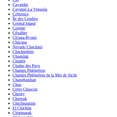
Cayambe
Cayutué-La Viguería
Ceboruco
Île des Cendres
Central Island
Cereme
Cézallier
Ch'uga-Ryong
Chacana
Nevado Chachani
Chachimbiro
Chagulak
Chaitén
Chaîne des Puys
Champs Phlégréens
Champs Phlégréens de la Mer de Sicile
Changbaishan
Chao
Cerro Chascon
Cherny
Cherpuk
Chichinautzin
El Chichón
Chiginagak