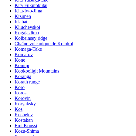
Kita-Fukutokutai
Kita-Iwo-Jima
Kizimen
Klabat
Kliuchevskoi
Kogaja-Jima
Kolbeinsey ridge
Chaîne volcanique de Kolokol
Komaga-Take
Komarov
Kone
Koniuji
Kookooligit Mountains
Koranga
Korath range
Koro
Korosi
Korovin
Koryaksky
Kos
Koshelev
Kostakan
Emi Koussi
Kozu-Shima