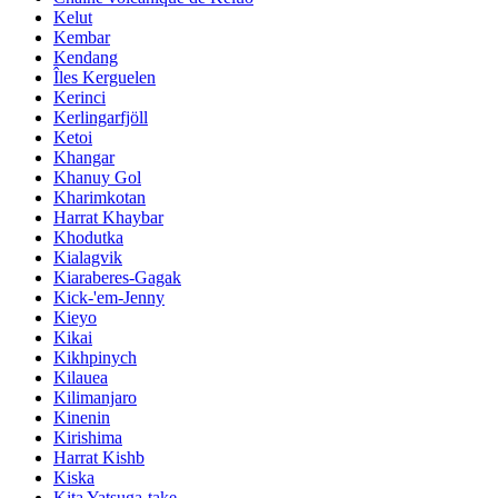
Kelut
Kembar
Kendang
Îles Kerguelen
Kerinci
Kerlingarfjöll
Ketoi
Khangar
Khanuy Gol
Kharimkotan
Harrat Khaybar
Khodutka
Kialagvik
Kiaraberes-Gagak
Kick-'em-Jenny
Kieyo
Kikai
Kikhpinych
Kilauea
Kilimanjaro
Kinenin
Kirishima
Harrat Kishb
Kiska
Kita Yatsuga-take