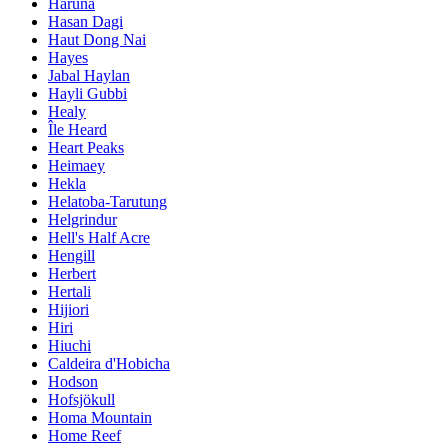
Haruna
Hasan Dagi
Haut Dong Nai
Hayes
Jabal Haylan
Hayli Gubbi
Healy
Île Heard
Heart Peaks
Heimaey
Hekla
Helatoba-Tarutung
Helgrindur
Hell's Half Acre
Hengill
Herbert
Hertali
Hijiori
Hiri
Hiuchi
Caldeira d'Hobicha
Hodson
Hofsjökull
Homa Mountain
Home Reef