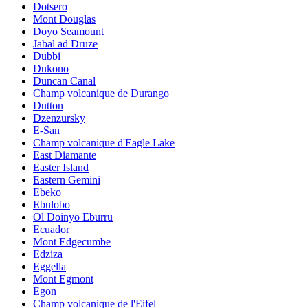
Dotsero
Mont Douglas
Doyo Seamount
Jabal ad Druze
Dubbi
Dukono
Duncan Canal
Champ volcanique de Durango
Dutton
Dzenzursky
E-San
Champ volcanique d'Eagle Lake
East Diamante
Easter Island
Eastern Gemini
Ebeko
Ebulobo
Ol Doinyo Eburru
Ecuador
Mont Edgecumbe
Edziza
Eggella
Mont Egmont
Egon
Champ volcanique de l'Eifel