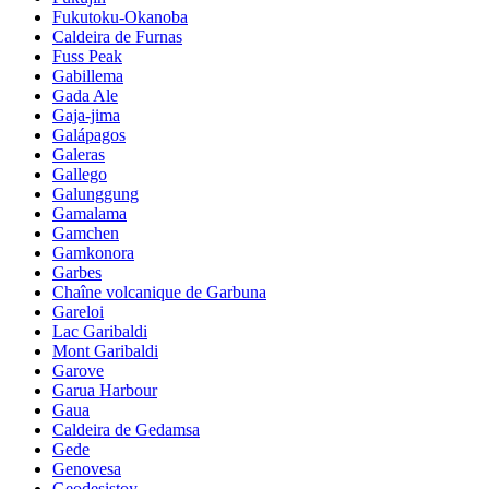
Fukutoku-Okanoba
Caldeira de Furnas
Fuss Peak
Gabillema
Gada Ale
Gaja-jima
Galápagos
Galeras
Gallego
Galunggung
Gamalama
Gamchen
Gamkonora
Garbes
Chaîne volcanique de Garbuna
Gareloi
Lac Garibaldi
Mont Garibaldi
Garove
Garua Harbour
Gaua
Caldeira de Gedamsa
Gede
Genovesa
Geodesistoy