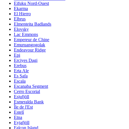
Eifuku Nord-Ouest
Ekarma
El Hierro
Elbrus
Elmenteita Badlands
Elovsky
Lac Emmons
Empereur de Chine
Emuruangogolak
Endeavour Ridge
Epi
Erciyes Dagi
Erebus
Erta Ale
Es Safa
Escala
Escanaba Segment
Cerro Escorial
Esjufjöll
Esmeralda Bank
Île de l'Est
Estelí
Etna
Eyjafjöll
Falcon Island