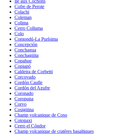
Île aux Cochons
Cofre de Perote
Colachi
Coleman
Colima
Cerro Colluma
Colo
Comondú-La Purísima
Concepción
Conchagua
Conchagüita
Copahue
Copiapó
Caldeira de Corbetti
Corcovado
Cordón Caulle
Cordón del Azufre
Coronado
Coropuna
Corvo
Cosigüina
Champ volcanique de Coso
Cotopaxi
Cerro el Cóndor
Champ volcanique de cratères basaltiques