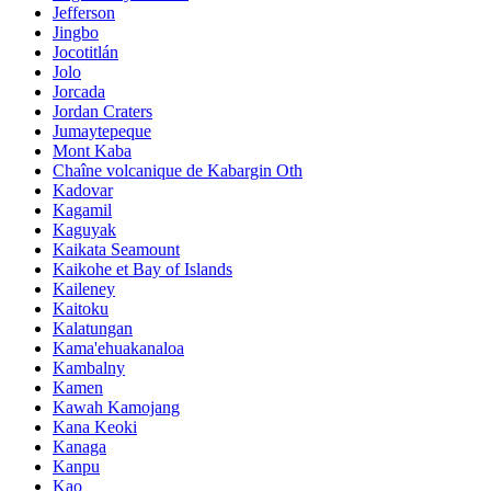
Jefferson
Jingbo
Jocotitlán
Jolo
Jorcada
Jordan Craters
Jumaytepeque
Mont Kaba
Chaîne volcanique de Kabargin Oth
Kadovar
Kagamil
Kaguyak
Kaikata Seamount
Kaikohe et Bay of Islands
Kaileney
Kaitoku
Kalatungan
Kama'ehuakanaloa
Kambalny
Kamen
Kawah Kamojang
Kana Keoki
Kanaga
Kanpu
Kao