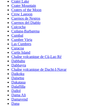
Crater Lake
Crater Mountain
Craters of the Moon
Crow Lagoon
Cuernos de Negros
Cuernos del Diablo
Cuicocha
Cuilapa-Barbarena
Cumbal
Cumbre Vieja
Las Cumbres
Curacoa
Curtis Island
Chaîne volcanique de Cù-Lao Ré
Dabbahu
Dabbayra
Chaîne volcanique de Dacht-I-Navar
Daikoku
Daisetsu
Dakataua
Dalaffilla
Dallol
Dama Ali
Damavend
Dana