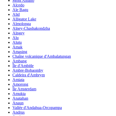
Mont Albano
Alcedo
Ale Bagu
Alid
Alligator Lake
Almolonga
Alney-Chashakondzha
Alngey
Alu
Alutu
Amak
Amasing
Chaîne volcanique d'Ambalatungan
Ambang
Île d'Ambitle
Ambre-Bobaomby
Caldeira d'Ambrym
Amiata
Amorong
Île Amsterdam
Amukta
Anatahan
Anaun
Vallée d'Andahua-Orcopampa
Andrus