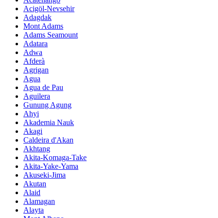
Acigöl-Nevsehir
Adagdak
Mont Adams
Adams Seamount
Adatara
Adwa
Afderà
Agrigan
Agua
Agua de Pau
Aguilera
Gunung Agung
Ahyi
Akademia Nauk
Akagi
Caldeira d'Akan
Akhtang
Akita-Komaga-Take
Akita-Yake-Yama
Akuseki-Jima
Akutan
Alaid
Alamagan
Alayta