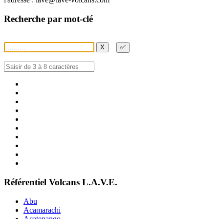
Recherche par mot-clé
X
✅
Référentiel Volcans L.A.V.E.
Abu
Acamarachi
Acatenango