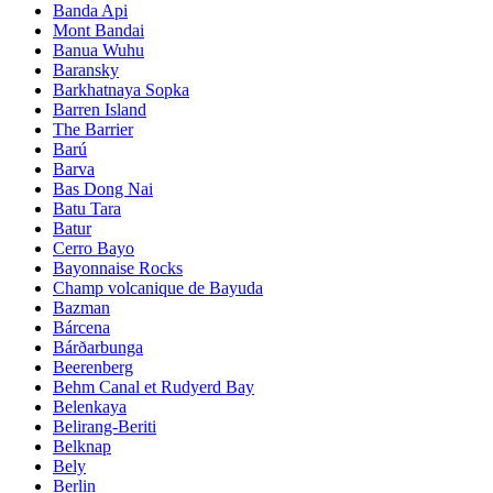
Banda Api
Mont Bandai
Banua Wuhu
Baransky
Barkhatnaya Sopka
Barren Island
The Barrier
Barú
Barva
Bas Dong Nai
Batu Tara
Batur
Cerro Bayo
Bayonnaise Rocks
Champ volcanique de Bayuda
Bazman
Bárcena
Bárðarbunga
Beerenberg
Behm Canal et Rudyerd Bay
Belenkaya
Belirang-Beriti
Belknap
Bely
Berlin