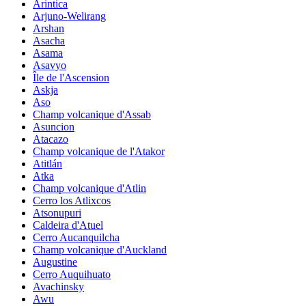
Arintica
Arjuno-Welirang
Arshan
Asacha
Asama
Asavyo
Île de l'Ascension
Askja
Aso
Champ volcanique d'Assab
Asuncion
Atacazo
Champ volcanique de l'Atakor
Atitlán
Atka
Champ volcanique d'Atlin
Cerro los Atlixcos
Atsonupuri
Caldeira d'Atuel
Cerro Aucanquilcha
Champ volcanique d'Auckland
Augustine
Cerro Auquihuato
Avachinsky
Awu