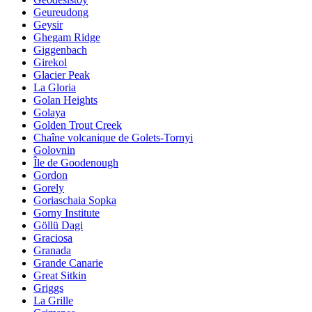
Geureudong
Geysir
Ghegam Ridge
Giggenbach
Girekol
Glacier Peak
La Gloria
Golan Heights
Golaya
Golden Trout Creek
Chaîne volcanique de Golets-Tornyi
Golovnin
Île de Goodenough
Gordon
Gorely
Goriaschaia Sopka
Gorny Institute
Göllü Dagi
Graciosa
Granada
Grande Canarie
Great Sitkin
Griggs
La Grille