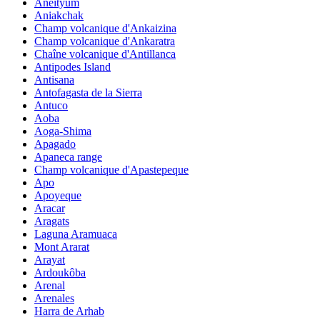
Aneityum
Aniakchak
Champ volcanique d'Ankaizina
Champ volcanique d'Ankaratra
Chaîne volcanique d'Antillanca
Antipodes Island
Antisana
Antofagasta de la Sierra
Antuco
Aoba
Aoga-Shima
Apagado
Apaneca range
Champ volcanique d'Apastepeque
Apo
Apoyeque
Aracar
Aragats
Laguna Aramuaca
Mont Ararat
Arayat
Ardoukôba
Arenal
Arenales
Harra de Arhab