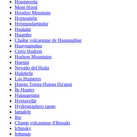
Honggeertu
Mont Hood
Hoodoo Mountain
Hornopirén
Hrómundartindur
Hualalai
Huambo
Chaîne volcanique de Huanquihue
Huaynaputina
Cerro Hudson
Hudson Mountains
Huequi
Nevado del Huila
Hulubelu
Los Humeros
Hunga Tonga-Hunga Ha'apai
Île Hunter
Hutapanjang
Hveravellir
Hydrographers range
Iamalele
Ibu
Champ volcanique d'Ibusuki
Ichinsky
Iettunup