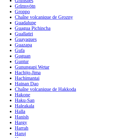
Grimsnes
Grímsvötn
Groppo
Chaîne volcanique de Grozny
Guadalupe
Guagua Pichincha
Guallatiri
Guayaques
Guazapa
Gufa
Guguan
Guntur
Gunungapi Wetar
Hachijo-Jima
Hachimantai
Hainan Dao
Chaîne volcanique de Hakkoda
Hakone
Haku-San
Haleakala
Halla
Hanish
Hargy
Harrah
Haruj