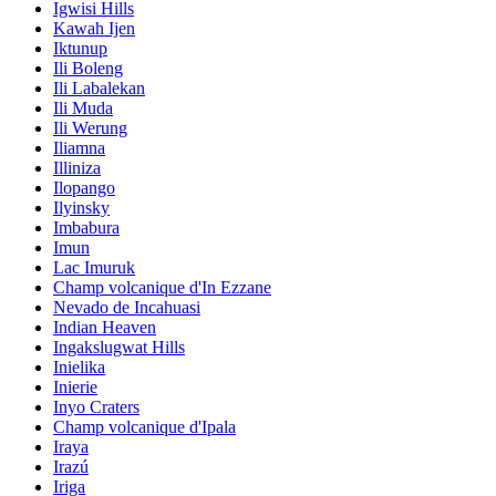
Igwisi Hills
Kawah Ijen
Iktunup
Ili Boleng
Ili Labalekan
Ili Muda
Ili Werung
Iliamna
Illiniza
Ilopango
Ilyinsky
Imbabura
Imun
Lac Imuruk
Champ volcanique d'In Ezzane
Nevado de Incahuasi
Indian Heaven
Ingakslugwat Hills
Inielika
Inierie
Inyo Craters
Champ volcanique d'Ipala
Iraya
Irazú
Iriga