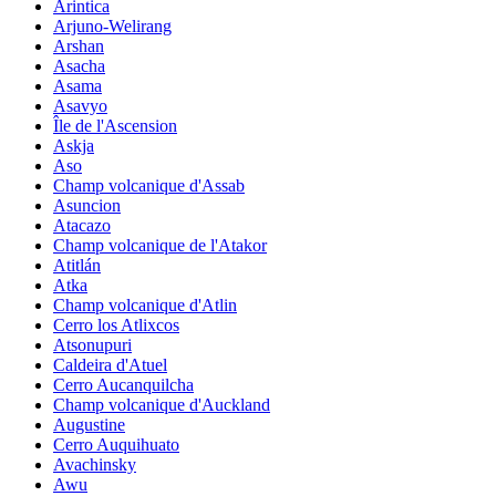
Arintica
Arjuno-Welirang
Arshan
Asacha
Asama
Asavyo
Île de l'Ascension
Askja
Aso
Champ volcanique d'Assab
Asuncion
Atacazo
Champ volcanique de l'Atakor
Atitlán
Atka
Champ volcanique d'Atlin
Cerro los Atlixcos
Atsonupuri
Caldeira d'Atuel
Cerro Aucanquilcha
Champ volcanique d'Auckland
Augustine
Cerro Auquihuato
Avachinsky
Awu