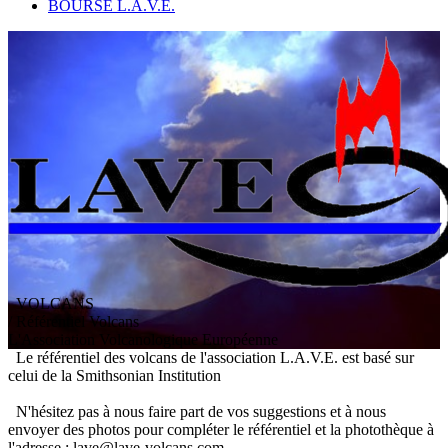
BOURSE L.A.V.E.
VOLCANS
/ Référentiel Volcans
L
'
A
ssociation
V
olcanologique
E
uropéenne
Le référentiel des volcans de l'association L.A.V.E. est basé sur
celui de la Smithsonian Institution
N'hésitez pas à nous faire part de vos suggestions et à nous
envoyer des photos pour compléter le référentiel et la photothèque à
l'adresse : lave@lave-volcans.com