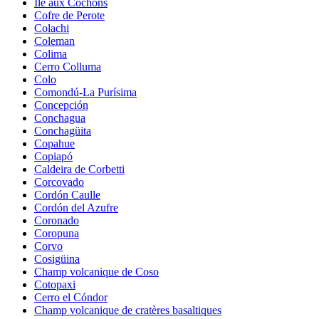
Île aux Cochons
Cofre de Perote
Colachi
Coleman
Colima
Cerro Colluma
Colo
Comondú-La Purísima
Concepción
Conchagua
Conchagüita
Copahue
Copiapó
Caldeira de Corbetti
Corcovado
Cordón Caulle
Cordón del Azufre
Coronado
Coropuna
Corvo
Cosigüina
Champ volcanique de Coso
Cotopaxi
Cerro el Cóndor
Champ volcanique de cratères basaltiques