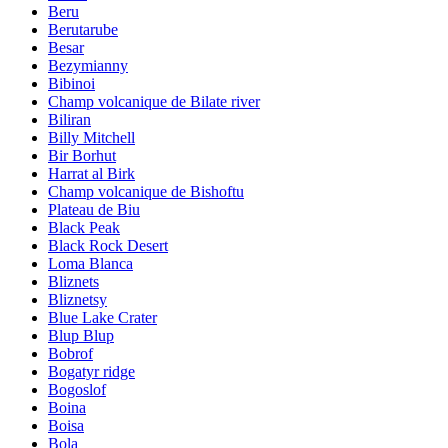
Beru
Berutarube
Besar
Bezymianny
Bibinoi
Champ volcanique de Bilate river
Biliran
Billy Mitchell
Bir Borhut
Harrat al Birk
Champ volcanique de Bishoftu
Plateau de Biu
Black Peak
Black Rock Desert
Loma Blanca
Bliznets
Bliznetsy
Blue Lake Crater
Blup Blup
Bobrof
Bogatyr ridge
Bogoslof
Boina
Boisa
Bola