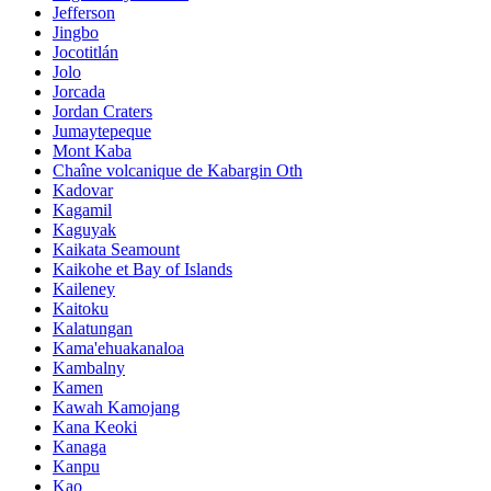
Jefferson
Jingbo
Jocotitlán
Jolo
Jorcada
Jordan Craters
Jumaytepeque
Mont Kaba
Chaîne volcanique de Kabargin Oth
Kadovar
Kagamil
Kaguyak
Kaikata Seamount
Kaikohe et Bay of Islands
Kaileney
Kaitoku
Kalatungan
Kama'ehuakanaloa
Kambalny
Kamen
Kawah Kamojang
Kana Keoki
Kanaga
Kanpu
Kao