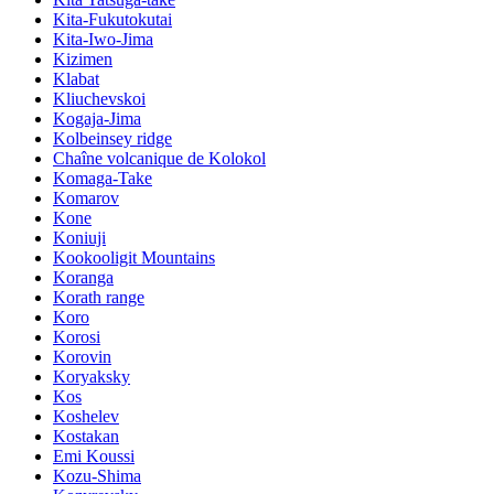
Kita-Fukutokutai
Kita-Iwo-Jima
Kizimen
Klabat
Kliuchevskoi
Kogaja-Jima
Kolbeinsey ridge
Chaîne volcanique de Kolokol
Komaga-Take
Komarov
Kone
Koniuji
Kookooligit Mountains
Koranga
Korath range
Koro
Korosi
Korovin
Koryaksky
Kos
Koshelev
Kostakan
Emi Koussi
Kozu-Shima