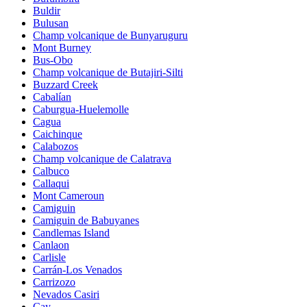
Buldir
Bulusan
Champ volcanique de Bunyaruguru
Mont Burney
Bus-Obo
Champ volcanique de Butajiri-Silti
Buzzard Creek
Cabalían
Caburgua-Huelemolle
Cagua
Caichinque
Calabozos
Champ volcanique de Calatrava
Calbuco
Callaqui
Mont Cameroun
Camiguin
Camiguin de Babuyanes
Candlemas Island
Canlaon
Carlisle
Carrán-Los Venados
Carrizozo
Nevados Casiri
Cay