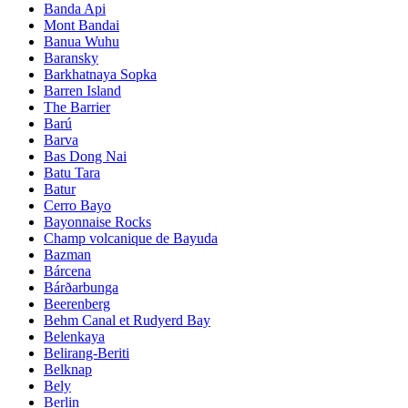
Banda Api
Mont Bandai
Banua Wuhu
Baransky
Barkhatnaya Sopka
Barren Island
The Barrier
Barú
Barva
Bas Dong Nai
Batu Tara
Batur
Cerro Bayo
Bayonnaise Rocks
Champ volcanique de Bayuda
Bazman
Bárcena
Bárðarbunga
Beerenberg
Behm Canal et Rudyerd Bay
Belenkaya
Belirang-Beriti
Belknap
Bely
Berlin