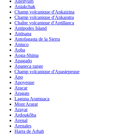
Aneityum
Aniakchak
Champ volcanique d'Ankaizina
Champ volcanique d'Ankaratra
Chaîne volcanique d'Antillanca
Antipodes Island
Antisana
Antofagasta de la Sierra
Antuco
Aoba
Aoga-Shima
Apagado
Apaneca range
Champ volcanique d'Apastepeque
Apo
Apoyeque
Aracar
Aragats
Laguna Aramuaca
Mont Ararat
Arayat
Ardoukôba
Arenal
Arenales
Harra de Arhab