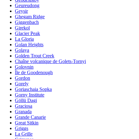
Geureudong
Geysir
Ghegam Ridge
Giggenbach
Girekol
Glacier Peak
La Gloria
Golan Heights
Golaya
Golden Trout Creek
Chaîne volcanique de Golets-Tornyi
Golovnin
Île de Goodenough
Gordon
Gorely
Goriaschaia Sopka
Gorny Institute
Göllü Dagi
Graciosa
Granada
Grande Canarie
Great Sitkin
Griggs
La Grille