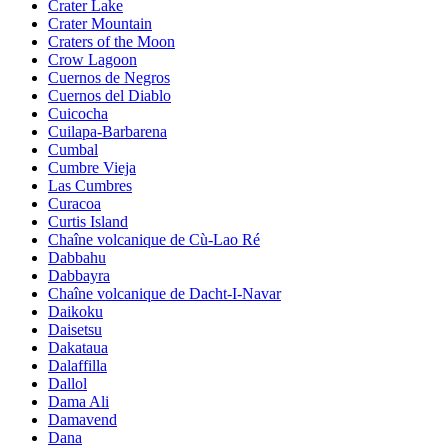
Crater Lake
Crater Mountain
Craters of the Moon
Crow Lagoon
Cuernos de Negros
Cuernos del Diablo
Cuicocha
Cuilapa-Barbarena
Cumbal
Cumbre Vieja
Las Cumbres
Curacoa
Curtis Island
Chaîne volcanique de Cù-Lao Ré
Dabbahu
Dabbayra
Chaîne volcanique de Dacht-I-Navar
Daikoku
Daisetsu
Dakataua
Dalaffilla
Dallol
Dama Ali
Damavend
Dana