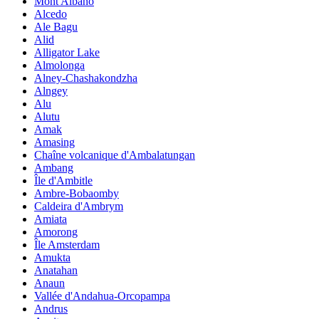
Mont Albano
Alcedo
Ale Bagu
Alid
Alligator Lake
Almolonga
Alney-Chashakondzha
Alngey
Alu
Alutu
Amak
Amasing
Chaîne volcanique d'Ambalatungan
Ambang
Île d'Ambitle
Ambre-Bobaomby
Caldeira d'Ambrym
Amiata
Amorong
Île Amsterdam
Amukta
Anatahan
Anaun
Vallée d'Andahua-Orcopampa
Andrus