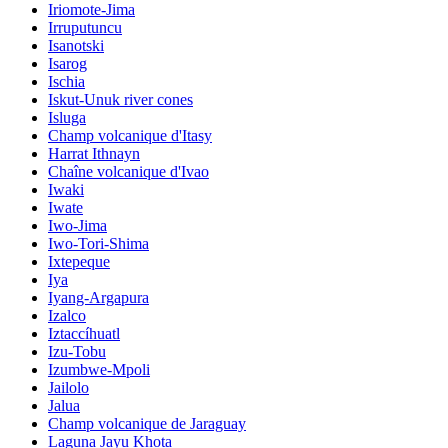
Iriomote-Jima
Irruputuncu
Isanotski
Isarog
Ischia
Iskut-Unuk river cones
Isluga
Champ volcanique d'Itasy
Harrat Ithnayn
Chaîne volcanique d'Ivao
Iwaki
Iwate
Iwo-Jima
Iwo-Tori-Shima
Ixtepeque
Iya
Iyang-Argapura
Izalco
Iztaccíhuatl
Izu-Tobu
Izumbwe-Mpoli
Jailolo
Jalua
Champ volcanique de Jaraguay
Laguna Jayu Khota