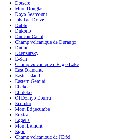
Dotsero
Mont Douglas
Doyo Seamount
Jabal ad Druze
Dubbi
Dukono
Duncan Canal
Champ volcanique de Durango
Dutton
Dzenzursky
E-San
Champ volcanique d'Eagle Lake
East Diamante
Easter Island
Eastern Gemini
Ebeko
Ebulobo
Ol Doinyo Eburru
Ecuador
Mont Edgecumbe
Edziza
Eggella
Mont Egmont
Egon
Champ volcanique de l'Eifel