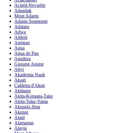
Acigöl-Nevsehir
Adagdak
Mont Adams
Adams Seamount
Adatara
Adwa
Afderà
Agrigan
Agua
Agua de Pau
Aguilera
Gunung Agung
Ahyi
Akademia Nauk
Akagi
Caldeira d'Akan
Akhtang
Akita-Komaga-Take
Akita-Yake-Yama
Akuseki-Jima
Akutan
Alaid
Alamagan
Alayta