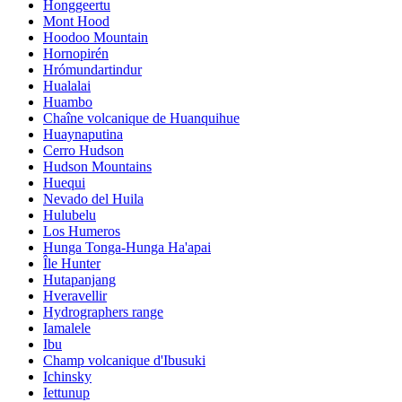
Honggeertu
Mont Hood
Hoodoo Mountain
Hornopirén
Hrómundartindur
Hualalai
Huambo
Chaîne volcanique de Huanquihue
Huaynaputina
Cerro Hudson
Hudson Mountains
Huequi
Nevado del Huila
Hulubelu
Los Humeros
Hunga Tonga-Hunga Ha'apai
Île Hunter
Hutapanjang
Hveravellir
Hydrographers range
Iamalele
Ibu
Champ volcanique d'Ibusuki
Ichinsky
Iettunup