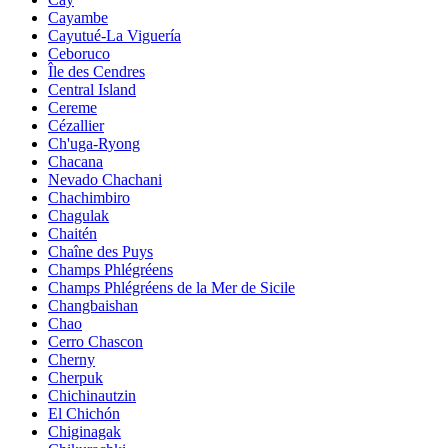
Cayambe
Cayutué-La Viguería
Ceboruco
Île des Cendres
Central Island
Cereme
Cézallier
Ch'uga-Ryong
Chacana
Nevado Chachani
Chachimbiro
Chagulak
Chaitén
Chaîne des Puys
Champs Phlégréens
Champs Phlégréens de la Mer de Sicile
Changbaishan
Chao
Cerro Chascon
Cherny
Cherpuk
Chichinautzin
El Chichón
Chiginagak