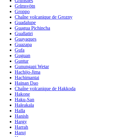
Grimsnes
Grímsvötn
Groppo
Chaîne volcanique de Grozny
Guadalupe
Guagua Pichincha
Guallatiri
Guayaques
Guazapa
Gufa
Guguan
Guntur
Gunungapi Wetar
Hachijo-Jima
Hachimantai
Hainan Dao
Chaîne volcanique de Hakkoda
Hakone
Haku-San
Haleakala
Halla
Hanish
Hargy
Harrah
Haruj