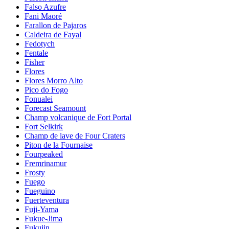
Falso Azufre
Fani Maoré
Farallon de Pajaros
Caldeira de Fayal
Fedotych
Fentale
Fisher
Flores
Flores Morro Alto
Pico do Fogo
Fonualei
Forecast Seamount
Champ volcanique de Fort Portal
Fort Selkirk
Champ de lave de Four Craters
Piton de la Fournaise
Fourpeaked
Fremrinamur
Frosty
Fuego
Fueguino
Fuerteventura
Fuji-Yama
Fukue-Jima
Fukujin