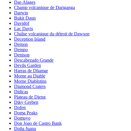
Dar-Alages
Champ volcanique de Dariganga
Darwin
Bukit Daun
Davidof
Lac Davis
Chaîne volcanique du détroit de Dawson
Deception Island
Demon
Dempo
Denison
Descabezado Grande
Devils Garden
Harras de Dhamar
Morne au Diable
Morne Diablotins
Diamond Craters
Didicas
Plateau de Dieng
Diky Greben
Dofen
Doma Peaks
Domuyo
Don Joao de Castro Bank
Doña Juana