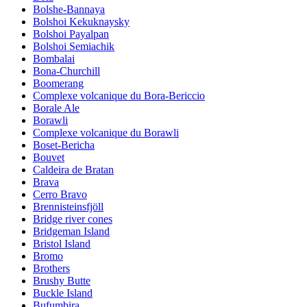
Bolshe-Bannaya
Bolshoi Kekuknaysky
Bolshoi Payalpan
Bolshoi Semiachik
Bombalai
Bona-Churchill
Boomerang
Complexe volcanique du Bora-Bericcio
Borale Ale
Borawli
Complexe volcanique du Borawli
Boset-Bericha
Bouvet
Caldeira de Bratan
Brava
Cerro Bravo
Brennisteinsfjöll
Bridge river cones
Bridgeman Island
Bristol Island
Bromo
Brothers
Brushy Butte
Buckle Island
Bufumbira