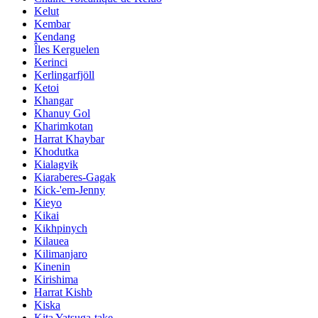
Kelut
Kembar
Kendang
Îles Kerguelen
Kerinci
Kerlingarfjöll
Ketoi
Khangar
Khanuy Gol
Kharimkotan
Harrat Khaybar
Khodutka
Kialagvik
Kiaraberes-Gagak
Kick-'em-Jenny
Kieyo
Kikai
Kikhpinych
Kilauea
Kilimanjaro
Kinenin
Kirishima
Harrat Kishb
Kiska
Kita Yatsuga-take