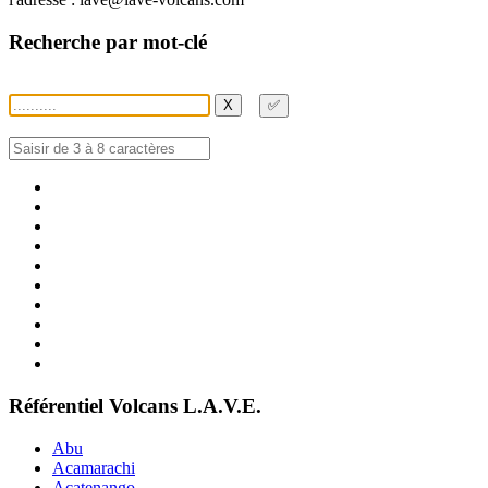
Recherche par mot-clé
X
✅
Référentiel Volcans L.A.V.E.
Abu
Acamarachi
Acatenango