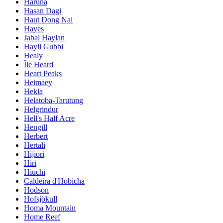
Haruna
Hasan Dagi
Haut Dong Nai
Hayes
Jabal Haylan
Hayli Gubbi
Healy
Île Heard
Heart Peaks
Heimaey
Hekla
Helatoba-Tarutung
Helgrindur
Hell's Half Acre
Hengill
Herbert
Hertali
Hijiori
Hiri
Hiuchi
Caldeira d'Hobicha
Hodson
Hofsjökull
Homa Mountain
Home Reef