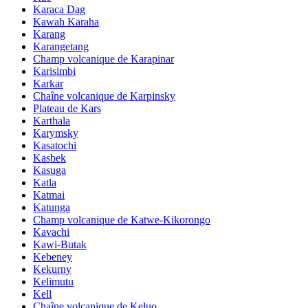
Karaca Dag
Kawah Karaha
Karang
Karangetang
Champ volcanique de Karapinar
Karisimbi
Karkar
Chaîne volcanique de Karpinsky
Plateau de Kars
Karthala
Karymsky
Kasatochi
Kasbek
Kasuga
Katla
Katmai
Katunga
Champ volcanique de Katwe-Kikorongo
Kavachi
Kawi-Butak
Kebeney
Kekurny
Kelimutu
Kell
Chaîne volcanique de Keluo