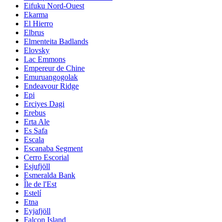
Eifuku Nord-Ouest
Ekarma
El Hierro
Elbrus
Elmenteita Badlands
Elovsky
Lac Emmons
Empereur de Chine
Emuruangogolak
Endeavour Ridge
Epi
Erciyes Dagi
Erebus
Erta Ale
Es Safa
Escala
Escanaba Segment
Cerro Escorial
Esjufjöll
Esmeralda Bank
Île de l'Est
Estelí
Etna
Eyjafjöll
Falcon Island