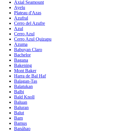
Axial Seamount
Ayelu
Plateau d'Azas
Azufral
Cerro del Azufre
Azul
Cerro Azul
Cerro Azul Quizapu
Azuma
Babuyan Claro
Bachelor
Bagana
Bakening
Mont Baker
Harra de Bal Haf
Balagan-Tas
Balatukan
Balbi
Bald Knoll
Baluan
Baluran
Balut
Bam
Bamus
Banáhao