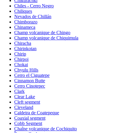
Chikurachki
Chiles - Cerro Negro
Chiliques
Nevados de Chillán
Chimborazo
Chinameca
Champ volcanique de Chingo
Champ volcanique de Chiquimula
Chiracha
Chirinkotan
Chirip
Chirpoi
Chokai
Chyulu Hills
Cerro el Ciguatepe
Cinnamon Butte
Cerro Cinotepec
Clark
Clear Lake
Cleft segment
Cleveland
Caldeira de Coatepeque
Coaxial segment
Cobb Segment
Chaîne volcanique de Cochiquito