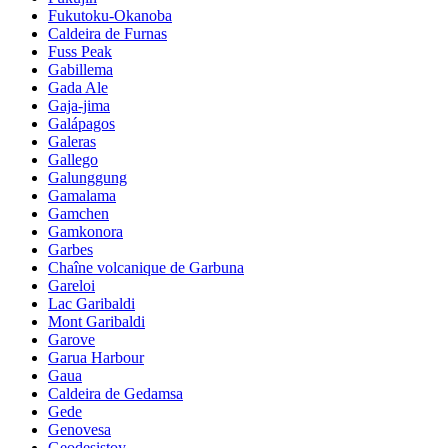
Fukutoku-Okanoba
Caldeira de Furnas
Fuss Peak
Gabillema
Gada Ale
Gaja-jima
Galápagos
Galeras
Gallego
Galunggung
Gamalama
Gamchen
Gamkonora
Garbes
Chaîne volcanique de Garbuna
Gareloi
Lac Garibaldi
Mont Garibaldi
Garove
Garua Harbour
Gaua
Caldeira de Gedamsa
Gede
Genovesa
Geodesistoy