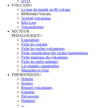
DVD
VOLCANS
+
Le tour du monde en 80 volcans
Référentiel Volcans
Activité volcanique
Info-Lave
Volcanologues
SECTEUR
PEDAGOGIQUE
+
Expositions
Fiche les volcans
Fiche les roches volcaniques
Fiche classification des roches magmatiques
Fiche minéraux du volcanisme
Fiche les nuées ardentes
Les grandes catastrophes
Maquettes et Quiz
THEMATIQUES
+
Histoire
Science
Risques volcaniques
Eruption
Découverte
Peintures
...