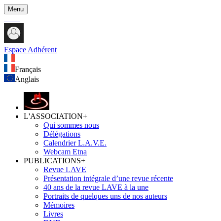
Menu
Espace Adhérent
Français
Anglais
L'ASSOCIATION
+
Qui sommes nous
Délégations
Calendrier L.A.V.E.
Webcam Etna
PUBLICATIONS
+
Revue LAVE
Présentation intégrale d’une revue récente
40 ans de la revue LAVE à la une
Portraits de quelques uns de nos auteurs
Mémoires
Livres