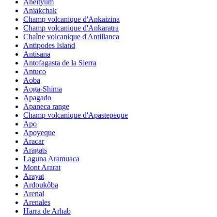
Aneityum
Aniakchak
Champ volcanique d'Ankaizina
Champ volcanique d'Ankaratra
Chaîne volcanique d'Antillanca
Antipodes Island
Antisana
Antofagasta de la Sierra
Antuco
Aoba
Aoga-Shima
Apagado
Apaneca range
Champ volcanique d'Apastepeque
Apo
Apoyeque
Aracar
Aragats
Laguna Aramuaca
Mont Ararat
Arayat
Ardoukôba
Arenal
Arenales
Harra de Arhab