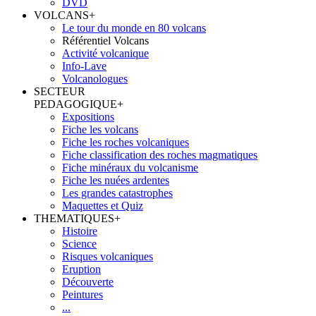
DVD
VOLCANS
+
Le tour du monde en 80 volcans
Référentiel Volcans
Activité volcanique
Info-Lave
Volcanologues
SECTEUR
PEDAGOGIQUE
+
Expositions
Fiche les volcans
Fiche les roches volcaniques
Fiche classification des roches magmatiques
Fiche minéraux du volcanisme
Fiche les nuées ardentes
Les grandes catastrophes
Maquettes et Quiz
THEMATIQUES
+
Histoire
Science
Risques volcaniques
Eruption
Découverte
Peintures
...