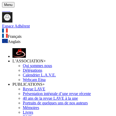
Menu
Espace Adhérent
Français
Anglais
L'ASSOCIATION
+
Qui sommes nous
Délégations
Calendrier L.A.V.E.
Webcam Etna
PUBLICATIONS
+
Revue LAVE
Présentation intégrale d’une revue récente
40 ans de la revue LAVE à la une
Portraits de quelques uns de nos auteurs
Mémoires
Livres