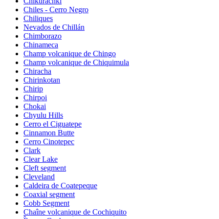
Chikurachki
Chiles - Cerro Negro
Chiliques
Nevados de Chillán
Chimborazo
Chinameca
Champ volcanique de Chingo
Champ volcanique de Chiquimula
Chiracha
Chirinkotan
Chirip
Chirpoi
Chokai
Chyulu Hills
Cerro el Ciguatepe
Cinnamon Butte
Cerro Cinotepec
Clark
Clear Lake
Cleft segment
Cleveland
Caldeira de Coatepeque
Coaxial segment
Cobb Segment
Chaîne volcanique de Cochiquito