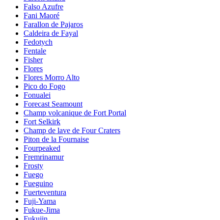
Falso Azufre
Fani Maoré
Farallon de Pajaros
Caldeira de Fayal
Fedotych
Fentale
Fisher
Flores
Flores Morro Alto
Pico do Fogo
Fonualei
Forecast Seamount
Champ volcanique de Fort Portal
Fort Selkirk
Champ de lave de Four Craters
Piton de la Fournaise
Fourpeaked
Fremrinamur
Frosty
Fuego
Fueguino
Fuerteventura
Fuji-Yama
Fukue-Jima
Fukujin