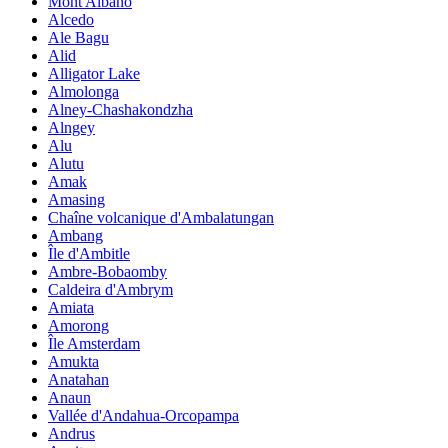
Mont Albano
Alcedo
Ale Bagu
Alid
Alligator Lake
Almolonga
Alney-Chashakondzha
Alngey
Alu
Alutu
Amak
Amasing
Chaîne volcanique d'Ambalatungan
Ambang
Île d'Ambitle
Ambre-Bobaomby
Caldeira d'Ambrym
Amiata
Amorong
Île Amsterdam
Amukta
Anatahan
Anaun
Vallée d'Andahua-Orcopampa
Andrus