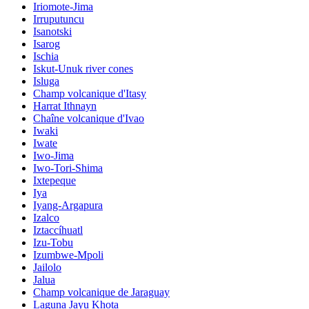
Iriomote-Jima
Irruputuncu
Isanotski
Isarog
Ischia
Iskut-Unuk river cones
Isluga
Champ volcanique d'Itasy
Harrat Ithnayn
Chaîne volcanique d'Ivao
Iwaki
Iwate
Iwo-Jima
Iwo-Tori-Shima
Ixtepeque
Iya
Iyang-Argapura
Izalco
Iztaccíhuatl
Izu-Tobu
Izumbwe-Mpoli
Jailolo
Jalua
Champ volcanique de Jaraguay
Laguna Jayu Khota