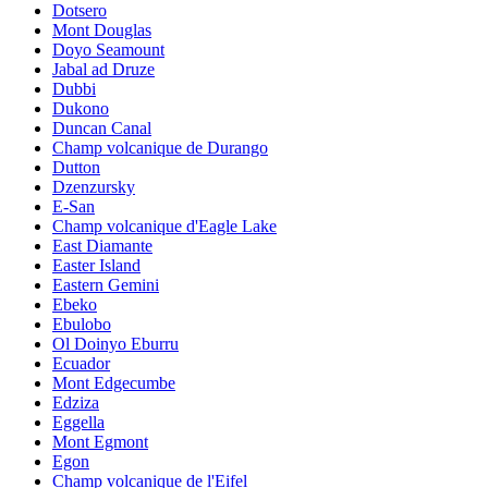
Dotsero
Mont Douglas
Doyo Seamount
Jabal ad Druze
Dubbi
Dukono
Duncan Canal
Champ volcanique de Durango
Dutton
Dzenzursky
E-San
Champ volcanique d'Eagle Lake
East Diamante
Easter Island
Eastern Gemini
Ebeko
Ebulobo
Ol Doinyo Eburru
Ecuador
Mont Edgecumbe
Edziza
Eggella
Mont Egmont
Egon
Champ volcanique de l'Eifel