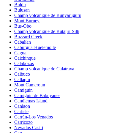
Buldir
Bulusan
Champ volcanique de Bunyaruguru
Mont Burney
Bus-Obo
Champ volcanique de Butajiri-Silti
Buzzard Creek
Cabalían
Caburgua-Huelemolle
Cagua
Caichinque
Calabozos
Champ volcanique de Calatrava
Calbuco
Callaqui
Mont Cameroun
Camiguin
Camiguin de Babuyanes
Candlemas Island
Canlaon
Carlisle
Carrán-Los Venados
Carrizozo
Nevados Casiri
Cay