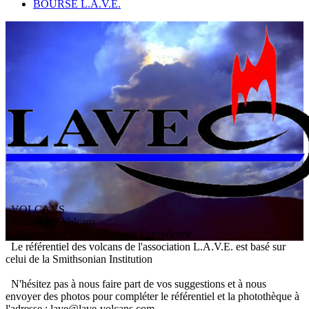
BOURSE L.A.V.E.
VOLCANS
/ Référentiel Volcans
L
'
A
ssociation
V
olcanologique
E
uropéenne
Le référentiel des volcans de l'association L.A.V.E. est basé sur
celui de la Smithsonian Institution
N'hésitez pas à nous faire part de vos suggestions et à nous
envoyer des photos pour compléter le référentiel et la photothèque à
l'adresse : lave@lave-volcans.com