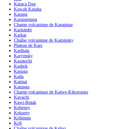
Karaca Dag
Kawah Karaha
Karang
Karangetang
Champ volcanique de Karapinar
Karisimbi
Karkar
Chaîne volcanique de Karpinsky
Plateau de Kars
Karthala
Karymsky
Kasatochi
Kasbek
Kasuga
Katla
Katmai
Katunga
Champ volcanique de Katwe-Kikorongo
Kavachi
Kawi-Butak
Kebeney
Kekurny
Kelimutu
Kell
Chaîne volcanique de Keluo