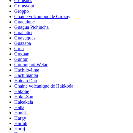
Grimsnes
Grímsvötn
Groppo
Chaîne volcanique de Grozny
Guadalupe
Guagua Pichincha
Guallatiri
Guayaques
Guazapa
Gufa
Guguan
Guntur
Gunungapi Wetar
Hachijo-Jima
Hachimantai
Hainan Dao
Chaîne volcanique de Hakkoda
Hakone
Haku-San
Haleakala
Halla
Hanish
Hargy
Harrah
Haruj