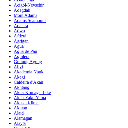
Acigöl-Nevsehir
Adagdak
Mont Adams
Adams Seamount
Adatara
Adwa
Afderà
Agrigan
Agua
Agua de Pau
Aguilera
Gunung Agung
Ahyi
Akademia Nauk
Akagi
Caldeira d'Akan
Akhtang
Akita-Komaga-Take
Akita-Yake-Yama
Akuseki-Jima
Akutan
Alaid
Alamagan
Alayta