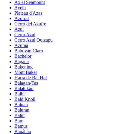
Axial Seamount
Ayelu
Plateau d'Azas
Azufral
Cerro del Azufre
Azul
Cerro Azul
Cerro Azul Quizapu
Azuma
Babuyan Claro
Bachelor
Bagana
Bakening
Mont Baker
Harra de Bal Haf
Balagan-Tas
Balatukan
Balbi
Bald Knoll
Baluan
Baluran
Balut
Bam
Bamus
Banáhao