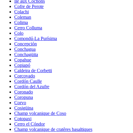
Île aux Cochons
Cofre de Perote
Colachi
Coleman
Colima
Cerro Colluma
Colo
Comondú-La Purísima
Concepción
Conchagua
Conchagüita
Copahue
Copiapó
Caldeira de Corbetti
Corcovado
Cordón Caulle
Cordón del Azufre
Coronado
Coropuna
Corvo
Cosigüina
Champ volcanique de Coso
Cotopaxi
Cerro el Cóndor
Champ volcanique de cratères basaltiques