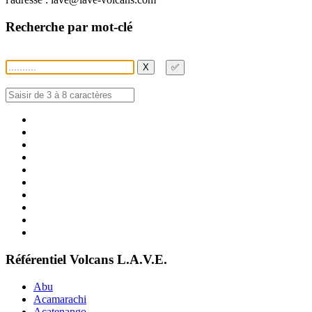
Recherche par mot-clé
X
✅
Référentiel Volcans L.A.V.E.
Abu
Acamarachi
Acatenango