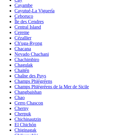
Cayambe
Cayutué-La Viguería
Ceboruco
Île des Cendres
Central Island
Cereme
Cézallier
Ch'uga-Ryong
Chacana
Nevado Chachani
Chachimbiro
Chagulak
Chaitén
Chaîne des Puys
Champs Phlégréens
Champs Phlégréens de la Mer de Sicile
Changbaishan
Chao
Cerro Chascon
Cherny
Cherpuk
Chichinautzin
El Chichón
Chiginagak