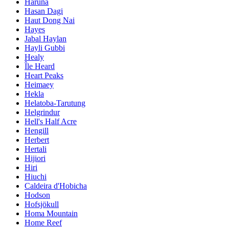
Haruna
Hasan Dagi
Haut Dong Nai
Hayes
Jabal Haylan
Hayli Gubbi
Healy
Île Heard
Heart Peaks
Heimaey
Hekla
Helatoba-Tarutung
Helgrindur
Hell's Half Acre
Hengill
Herbert
Hertali
Hijiori
Hiri
Hiuchi
Caldeira d'Hobicha
Hodson
Hofsjökull
Homa Mountain
Home Reef