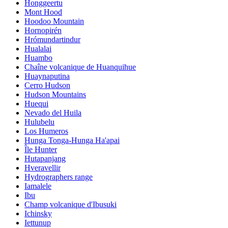
Honggeertu
Mont Hood
Hoodoo Mountain
Hornopirén
Hrómundartindur
Hualalai
Huambo
Chaîne volcanique de Huanquihue
Huaynaputina
Cerro Hudson
Hudson Mountains
Huequi
Nevado del Huila
Hulubelu
Los Humeros
Hunga Tonga-Hunga Ha'apai
Île Hunter
Hutapanjang
Hveravellir
Hydrographers range
Iamalele
Ibu
Champ volcanique d'Ibusuki
Ichinsky
Iettunup