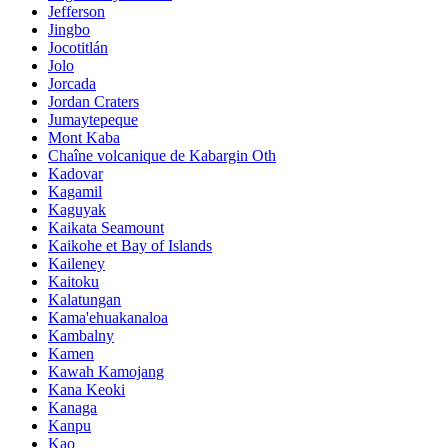
Jefferson
Jingbo
Jocotitlán
Jolo
Jorcada
Jordan Craters
Jumaytepeque
Mont Kaba
Chaîne volcanique de Kabargin Oth
Kadovar
Kagamil
Kaguyak
Kaikata Seamount
Kaikohe et Bay of Islands
Kaileney
Kaitoku
Kalatungan
Kama'ehuakanaloa
Kambalny
Kamen
Kawah Kamojang
Kana Keoki
Kanaga
Kanpu
Kao