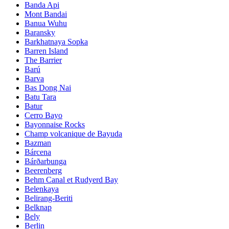
Banda Api
Mont Bandai
Banua Wuhu
Baransky
Barkhatnaya Sopka
Barren Island
The Barrier
Barú
Barva
Bas Dong Nai
Batu Tara
Batur
Cerro Bayo
Bayonnaise Rocks
Champ volcanique de Bayuda
Bazman
Bárcena
Bárðarbunga
Beerenberg
Behm Canal et Rudyerd Bay
Belenkaya
Belirang-Beriti
Belknap
Bely
Berlin