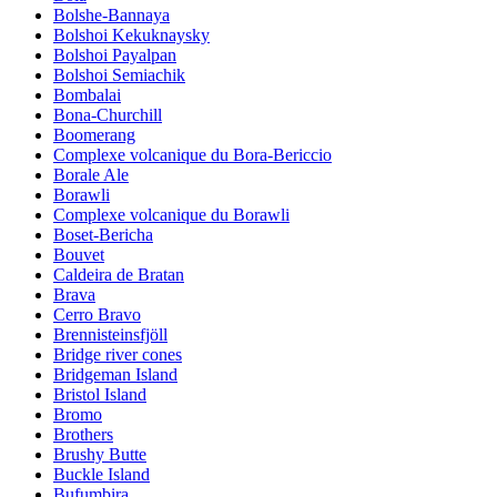
Bolshe-Bannaya
Bolshoi Kekuknaysky
Bolshoi Payalpan
Bolshoi Semiachik
Bombalai
Bona-Churchill
Boomerang
Complexe volcanique du Bora-Bericcio
Borale Ale
Borawli
Complexe volcanique du Borawli
Boset-Bericha
Bouvet
Caldeira de Bratan
Brava
Cerro Bravo
Brennisteinsfjöll
Bridge river cones
Bridgeman Island
Bristol Island
Bromo
Brothers
Brushy Butte
Buckle Island
Bufumbira