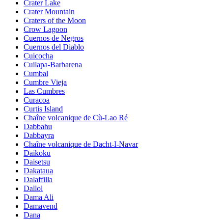
Crater Lake
Crater Mountain
Craters of the Moon
Crow Lagoon
Cuernos de Negros
Cuernos del Diablo
Cuicocha
Cuilapa-Barbarena
Cumbal
Cumbre Vieja
Las Cumbres
Curacoa
Curtis Island
Chaîne volcanique de Cù-Lao Ré
Dabbahu
Dabbayra
Chaîne volcanique de Dacht-I-Navar
Daikoku
Daisetsu
Dakataua
Dalaffilla
Dallol
Dama Ali
Damavend
Dana