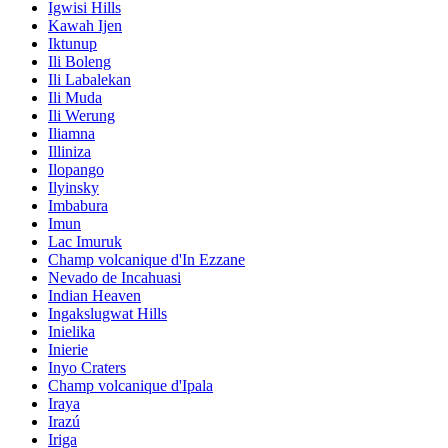
Igwisi Hills
Kawah Ijen
Iktunup
Ili Boleng
Ili Labalekan
Ili Muda
Ili Werung
Iliamna
Illiniza
Ilopango
Ilyinsky
Imbabura
Imun
Lac Imuruk
Champ volcanique d'In Ezzane
Nevado de Incahuasi
Indian Heaven
Ingakslugwat Hills
Inielika
Inierie
Inyo Craters
Champ volcanique d'Ipala
Iraya
Irazú
Iriga