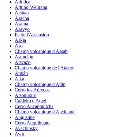
Arintica
Arjuno-Welirang
Arshan
Asacha
Asama
Asavyo
Île de l'Ascension
Askja
Aso
Champ volcanique d'Assab
Asuncion
Atacazo
Champ volcanique de l'Atakor
Atitlán
Atka
Champ volcanique d'Atlin
Cerro los Atlixcos
Atsonupuri
Caldeira d'Atuel
Cerro Aucanquilcha
Champ volcanique d'Auckland
Augustine
Cerro Auquihuato
Avachinsky
Awu