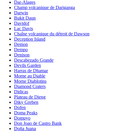
Dar-Alages
Champ volcanique de Dariganga
Darwin
Bukit Daun
Davidof
Lac Davis
Chaîne volcanique du détroit de Dawson
Deception Island
Demon
Dempo
Denison
Descabezado Grande
Devils Garden
Harras de Dhamar
Morne au Diable
Morne Diablotins
Diamond Craters
Didicas
Plateau de Dieng
Diky Greben
Dofen
Doma Peaks
Domuyo
Don Joao de Castro Bank
Doña Juana