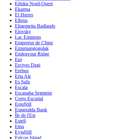
Eifuku Nord-Ouest
Ekarma
El Hierro
Elbrus
Elmenteita Badlands
Elovsky
Lac Emmons
Empereur de Chine
Emuruangogolak
Endeavour Ridge
Epi
Erciyes Dagi
Erebus
Erta Ale
Es Safa
Escala
Escanaba Segment
Cerro Escorial
Esjufjöll
Esmeralda Bank
Île de l'Est
Estelí
Etna
Eyjafjöll
Falcon Island