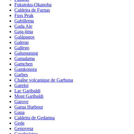
Fukutoku-Okanoba
Caldeira de Furnas
Fuss Peak
Gabillema
Gada Ale
Gaja-jima
Galápagos
Galeras
Gallego
Galunggung
Gamalama
Gamchen
Gamkonora
Garbes
Chaîne volcanique de Garbuna
Gareloi
Lac Garibaldi
Mont Garibaldi
Garove
Garua Harbour
Gaua
Caldeira de Gedamsa
Gede
Genovesa
Geodesistoy