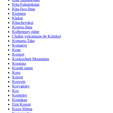
Kita-Fukutokutai
Kita-Iwo-Jima
Kizimen
Klabat
Kliuchevskoi
Kogaja-Jima
Kolbeinsey ridge
Chaîne volcanique de Kolokol
Komaga-Take
Komarov
Kone
Koniuji
Kookooligit Mountains
Koranga
Korath range
Koro
Korosi
Korovin
Koryaksky
Kos
Koshelev
Kostakan
Emi Koussi
Kozu-Shima