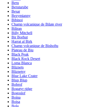
Beru
Berutarube
Besar
Bezymianny
Bibinoi
Champ volcanique de Bilate river
Biliran
Billy Mitchell
Bir Borhut
Harrat al Birk
Champ volcanique de Bishoftu
Plateau de Biu
Black Peak
Black Rock Desert
Loma Blanca
Bliznets
Bliznetsy
Blue Lake Crater
Blup Blup
Bobrof
Bogatyr ridge
Bogoslof
Boina
Boisa
Bola