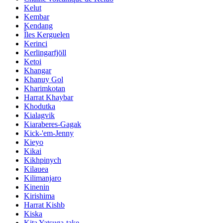
Kelut
Kembar
Kendang
Îles Kerguelen
Kerinci
Kerlingarfjöll
Ketoi
Khangar
Khanuy Gol
Kharimkotan
Harrat Khaybar
Khodutka
Kialagvik
Kiaraberes-Gagak
Kick-'em-Jenny
Kieyo
Kikai
Kikhpinych
Kilauea
Kilimanjaro
Kinenin
Kirishima
Harrat Kishb
Kiska
Kita Yatsuga-take