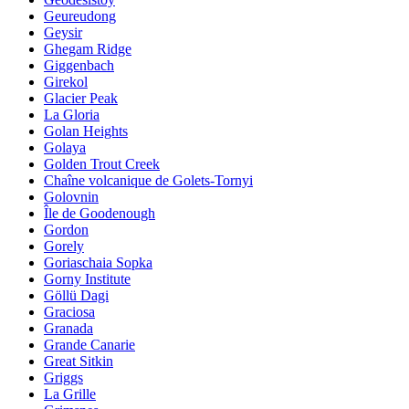
Geureudong
Geysir
Ghegam Ridge
Giggenbach
Girekol
Glacier Peak
La Gloria
Golan Heights
Golaya
Golden Trout Creek
Chaîne volcanique de Golets-Tornyi
Golovnin
Île de Goodenough
Gordon
Gorely
Goriaschaia Sopka
Gorny Institute
Göllü Dagi
Graciosa
Granada
Grande Canarie
Great Sitkin
Griggs
La Grille