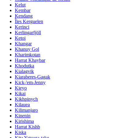
Kelut
Kembar
Kendang
Îles Kerguelen
Kerinci
Kerlingarfjöll
Ketoi
Khangar
Khanuy Gol
Kharimkotan
Harrat Khaybar
Khodutka
Kialagvik
Kiaraberes-Gagak
Kick-'em-Jenny
Kieyo
Kikai
Kikhpinych
Kilauea
Kilimanjaro
Kinenin
Kirishima
Harrat Kishb
Kiska
Kita Yatsuga-take