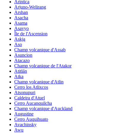
Arintica
Arjuno-Welirang
Arshan
Asacha
Asama
Asavyo
Île de l'Ascension
Askja
Aso
Champ volcanique d'Assab
Asuncion
Atacazo
Champ volcanique de l'Atakor
Atitlán
Atka
Champ volcanique d'Atlin
Cerro los Atlixcos
Atsonupuri
Caldeira d'Atuel
Cerro Aucanquilcha
Champ volcanique d'Auckland
Augustine
Cerro Auquihuato
Avachinsky
Awu