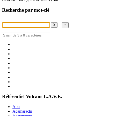
Recherche par mot-clé
X
✅
Référentiel Volcans L.A.V.E.
Abu
Acamarachi
Acatenango