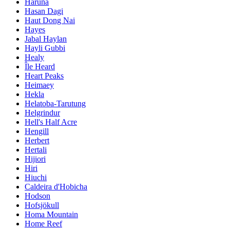
Haruna
Hasan Dagi
Haut Dong Nai
Hayes
Jabal Haylan
Hayli Gubbi
Healy
Île Heard
Heart Peaks
Heimaey
Hekla
Helatoba-Tarutung
Helgrindur
Hell's Half Acre
Hengill
Herbert
Hertali
Hijiori
Hiri
Hiuchi
Caldeira d'Hobicha
Hodson
Hofsjökull
Homa Mountain
Home Reef