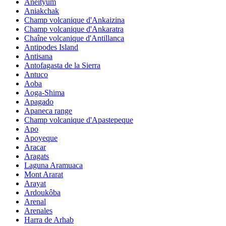
Aneityum
Aniakchak
Champ volcanique d'Ankaizina
Champ volcanique d'Ankaratra
Chaîne volcanique d'Antillanca
Antipodes Island
Antisana
Antofagasta de la Sierra
Antuco
Aoba
Aoga-Shima
Apagado
Apaneca range
Champ volcanique d'Apastepeque
Apo
Apoyeque
Aracar
Aragats
Laguna Aramuaca
Mont Ararat
Arayat
Ardoukôba
Arenal
Arenales
Harra de Arhab