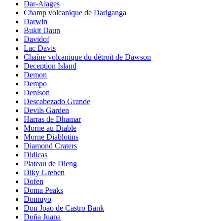
Dar-Alages
Champ volcanique de Dariganga
Darwin
Bukit Daun
Davidof
Lac Davis
Chaîne volcanique du détroit de Dawson
Deception Island
Demon
Dempo
Denison
Descabezado Grande
Devils Garden
Harras de Dhamar
Morne au Diable
Morne Diablotins
Diamond Craters
Didicas
Plateau de Dieng
Diky Greben
Dofen
Doma Peaks
Domuyo
Don Joao de Castro Bank
Doña Juana