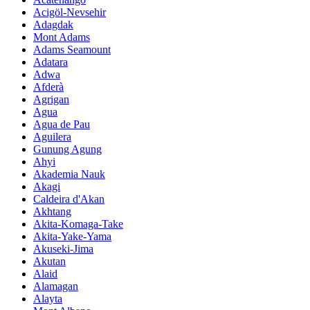
Acigöl-Nevsehir
Adagdak
Mont Adams
Adams Seamount
Adatara
Adwa
Afderà
Agrigan
Agua
Agua de Pau
Aguilera
Gunung Agung
Ahyi
Akademia Nauk
Akagi
Caldeira d'Akan
Akhtang
Akita-Komaga-Take
Akita-Yake-Yama
Akuseki-Jima
Akutan
Alaid
Alamagan
Alayta