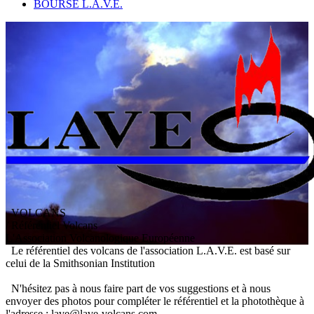
BOURSE L.A.V.E.
VOLCANS
/ Référentiel Volcans
L
'
A
ssociation
V
olcanologique
E
uropéenne
Le référentiel des volcans de l'association L.A.V.E. est basé sur
celui de la Smithsonian Institution
N'hésitez pas à nous faire part de vos suggestions et à nous
envoyer des photos pour compléter le référentiel et la photothèque à
l'adresse : lave@lave-volcans.com