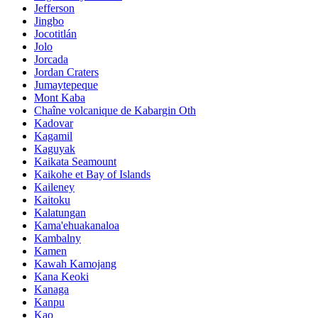
Jefferson
Jingbo
Jocotitlán
Jolo
Jorcada
Jordan Craters
Jumaytepeque
Mont Kaba
Chaîne volcanique de Kabargin Oth
Kadovar
Kagamil
Kaguyak
Kaikata Seamount
Kaikohe et Bay of Islands
Kaileney
Kaitoku
Kalatungan
Kama'ehuakanaloa
Kambalny
Kamen
Kawah Kamojang
Kana Keoki
Kanaga
Kanpu
Kao