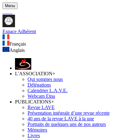
Menu
Espace Adhérent
Français
Anglais
L'ASSOCIATION
+
Qui sommes nous
Délégations
Calendrier L.A.V.E.
Webcam Etna
PUBLICATIONS
+
Revue LAVE
Présentation intégrale d’une revue récente
40 ans de la revue LAVE à la une
Portraits de quelques uns de nos auteurs
Mémoires
Livres