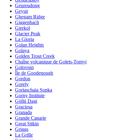
Geureudong
Geysir
Ghegam Ridge
Giggenbach
Girekol
Glacier Peak
La Gloria
Golan Heights
Golaya
Golden Trout Creek
Chaîne volcanique de Golets-Tornyi
Golovnin
Île de Goodenough
Gordon
Gorely
Goriaschaia Sopka
Gorny Institute
Göllü Dagi
Graciosa
Granada
Grande Canarie
Great Sitkin
Griggs
La Grille