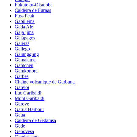
Fukutoku-Okanoba
Caldeira de Furnas
Fuss Peak
Gabillema
Gada Ale
Gaja-jima
Galápagos
Galeras
Gallego
Galunggung
Gamalama
Gamchen
Gamkonora
Garbes
Chaîne volcanique de Garbuna
Gareloi
Lac Garibaldi
Mont Garibaldi
Garove
Garua Harbour
Gaua
Caldeira de Gedamsa
Gede
Genovesa
Geodesistoy