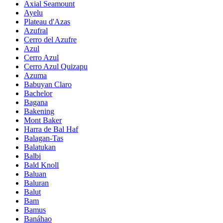
Axial Seamount
Ayelu
Plateau d'Azas
Azufral
Cerro del Azufre
Azul
Cerro Azul
Cerro Azul Quizapu
Azuma
Babuyan Claro
Bachelor
Bagana
Bakening
Mont Baker
Harra de Bal Haf
Balagan-Tas
Balatukan
Balbi
Bald Knoll
Baluan
Baluran
Balut
Bam
Bamus
Banáhao