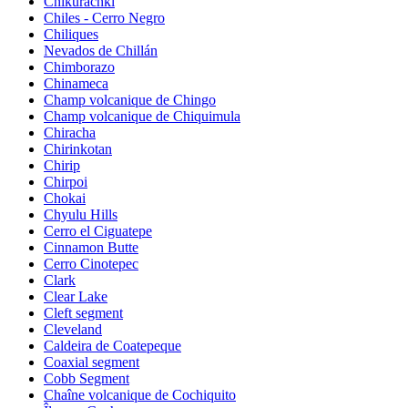
Chikurachki
Chiles - Cerro Negro
Chiliques
Nevados de Chillán
Chimborazo
Chinameca
Champ volcanique de Chingo
Champ volcanique de Chiquimula
Chiracha
Chirinkotan
Chirip
Chirpoi
Chokai
Chyulu Hills
Cerro el Ciguatepe
Cinnamon Butte
Cerro Cinotepec
Clark
Clear Lake
Cleft segment
Cleveland
Caldeira de Coatepeque
Coaxial segment
Cobb Segment
Chaîne volcanique de Cochiquito