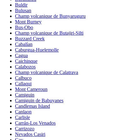
Buldir
Bulusan
Champ volcanique de Bunyaruguru
Mont Burney
Bus-Obo
Champ volcanique de Butajiri-Silti
Buzzard Creek
Cabalían
Caburgua-Huelemolle
Cagua
Caichinque
Calabozos
Champ volcanique de Calatrava
Calbuco
Callaqui
Mont Cameroun
Camiguin
Camiguin de Babuyanes
Candlemas Island
Canlaon
Carlisle
Carrán-Los Venados
Carrizozo
Nevados Casiri
Cay