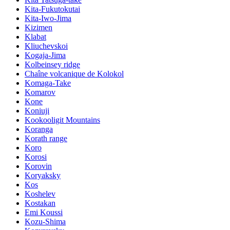
Kita-Fukutokutai
Kita-Iwo-Jima
Kizimen
Klabat
Kliuchevskoi
Kogaja-Jima
Kolbeinsey ridge
Chaîne volcanique de Kolokol
Komaga-Take
Komarov
Kone
Koniuji
Kookooligit Mountains
Koranga
Korath range
Koro
Korosi
Korovin
Koryaksky
Kos
Koshelev
Kostakan
Emi Koussi
Kozu-Shima