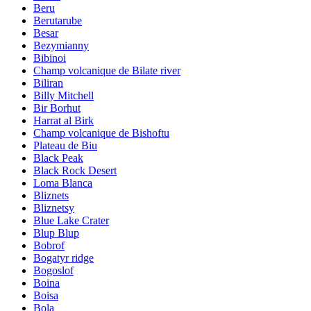
Beru
Berutarube
Besar
Bezymianny
Bibinoi
Champ volcanique de Bilate river
Biliran
Billy Mitchell
Bir Borhut
Harrat al Birk
Champ volcanique de Bishoftu
Plateau de Biu
Black Peak
Black Rock Desert
Loma Blanca
Bliznets
Bliznetsy
Blue Lake Crater
Blup Blup
Bobrof
Bogatyr ridge
Bogoslof
Boina
Boisa
Bola