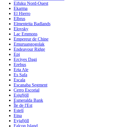
Eifuku Nord-Ouest
Ekarma
El Hierro
Elbrus
Elmenteita Badlands
Elovsky
Lac Emmons
Empereur de Chine
Emuruangogolak
Endeavour Ridge
Epi
Erciyes Dagi
Erebus
Erta Ale
Es Safa
Escala
Escanaba Segment
Cerro Escorial
Esjufjöll
Esmeralda Bank
Île de l'Est
Estelí
Etna
Eyjafjöll
Falcon Island