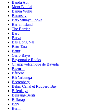
Banda Api
Mont Bandai
Banua Wuhu
Baransky
Barkhatnaya Sopka
Barren Island
The Barrier
Barú
Barva
Bas Dong Nai
Batu Tara
Batur
Cerro Bayo
Bayonnaise Rocks
Champ volcanique de Bayuda
Bazman
Bárcena
Bárðarbunga
Beerenberg
Behm Canal et Rudyerd Bay
Belenkaya
Belirang-Beriti
Belknap
Bely
Berlin