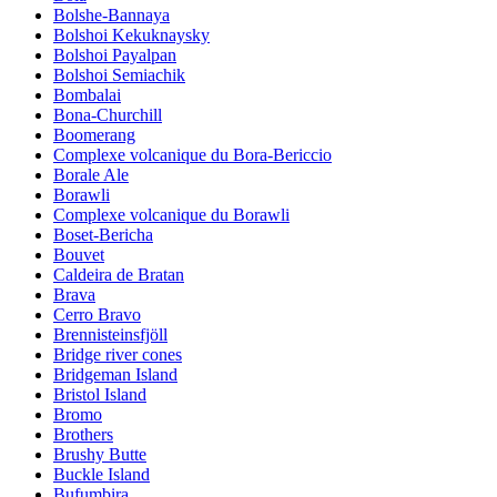
Bolshe-Bannaya
Bolshoi Kekuknaysky
Bolshoi Payalpan
Bolshoi Semiachik
Bombalai
Bona-Churchill
Boomerang
Complexe volcanique du Bora-Bericcio
Borale Ale
Borawli
Complexe volcanique du Borawli
Boset-Bericha
Bouvet
Caldeira de Bratan
Brava
Cerro Bravo
Brennisteinsfjöll
Bridge river cones
Bridgeman Island
Bristol Island
Bromo
Brothers
Brushy Butte
Buckle Island
Bufumbira