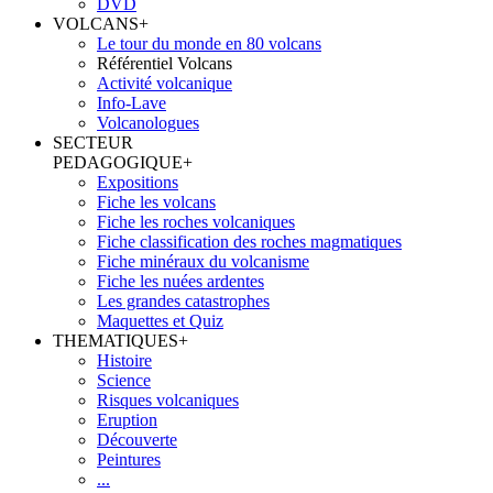
DVD
VOLCANS
+
Le tour du monde en 80 volcans
Référentiel Volcans
Activité volcanique
Info-Lave
Volcanologues
SECTEUR
PEDAGOGIQUE
+
Expositions
Fiche les volcans
Fiche les roches volcaniques
Fiche classification des roches magmatiques
Fiche minéraux du volcanisme
Fiche les nuées ardentes
Les grandes catastrophes
Maquettes et Quiz
THEMATIQUES
+
Histoire
Science
Risques volcaniques
Eruption
Découverte
Peintures
...