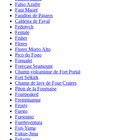
Falso Azufre
Fani Maoré
Farallon de Pajaros
Caldeira de Fayal
Fedotych
Fentale
Fisher
Flores
Flores Morro Alto
Pico do Fogo
Fonualei
Forecast Seamount
Champ volcanique de Fort Portal
Fort Selkirk
Champ de lave de Four Craters
Piton de la Fournaise
Fourpeaked
Fremrinamur
Frosty
Fuego
Fueguino
Fuerteventura
Fuji-Yama
Fukue-Jima
Fukujin