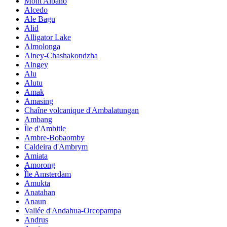
Mont Albano
Alcedo
Ale Bagu
Alid
Alligator Lake
Almolonga
Alney-Chashakondzha
Alngey
Alu
Alutu
Amak
Amasing
Chaîne volcanique d'Ambalatungan
Ambang
Île d'Ambitle
Ambre-Bobaomby
Caldeira d'Ambrym
Amiata
Amorong
Île Amsterdam
Amukta
Anatahan
Anaun
Vallée d'Andahua-Orcopampa
Andrus