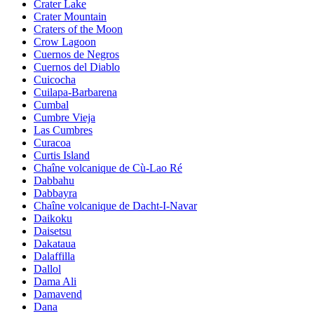
Crater Lake
Crater Mountain
Craters of the Moon
Crow Lagoon
Cuernos de Negros
Cuernos del Diablo
Cuicocha
Cuilapa-Barbarena
Cumbal
Cumbre Vieja
Las Cumbres
Curacoa
Curtis Island
Chaîne volcanique de Cù-Lao Ré
Dabbahu
Dabbayra
Chaîne volcanique de Dacht-I-Navar
Daikoku
Daisetsu
Dakataua
Dalaffilla
Dallol
Dama Ali
Damavend
Dana