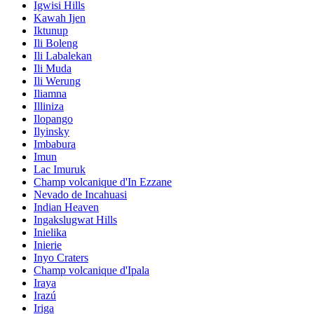
Igwisi Hills
Kawah Ijen
Iktunup
Ili Boleng
Ili Labalekan
Ili Muda
Ili Werung
Iliamna
Illiniza
Ilopango
Ilyinsky
Imbabura
Imun
Lac Imuruk
Champ volcanique d'In Ezzane
Nevado de Incahuasi
Indian Heaven
Ingakslugwat Hills
Inielika
Inierie
Inyo Craters
Champ volcanique d'Ipala
Iraya
Irazú
Iriga