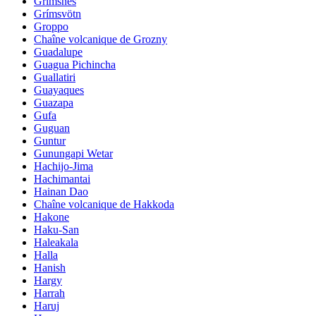
Grimsnes
Grímsvötn
Groppo
Chaîne volcanique de Grozny
Guadalupe
Guagua Pichincha
Guallatiri
Guayaques
Guazapa
Gufa
Guguan
Guntur
Gunungapi Wetar
Hachijo-Jima
Hachimantai
Hainan Dao
Chaîne volcanique de Hakkoda
Hakone
Haku-San
Haleakala
Halla
Hanish
Hargy
Harrah
Haruj