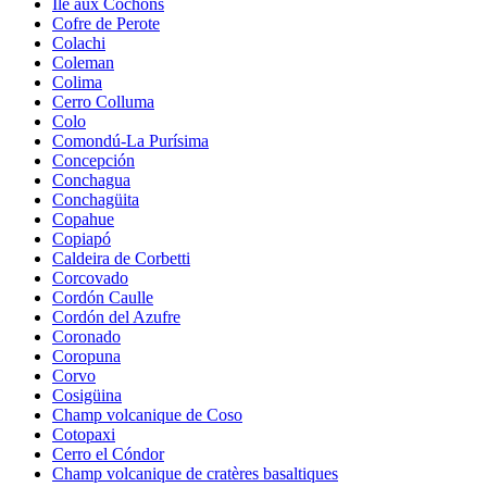
Île aux Cochons
Cofre de Perote
Colachi
Coleman
Colima
Cerro Colluma
Colo
Comondú-La Purísima
Concepción
Conchagua
Conchagüita
Copahue
Copiapó
Caldeira de Corbetti
Corcovado
Cordón Caulle
Cordón del Azufre
Coronado
Coropuna
Corvo
Cosigüina
Champ volcanique de Coso
Cotopaxi
Cerro el Cóndor
Champ volcanique de cratères basaltiques