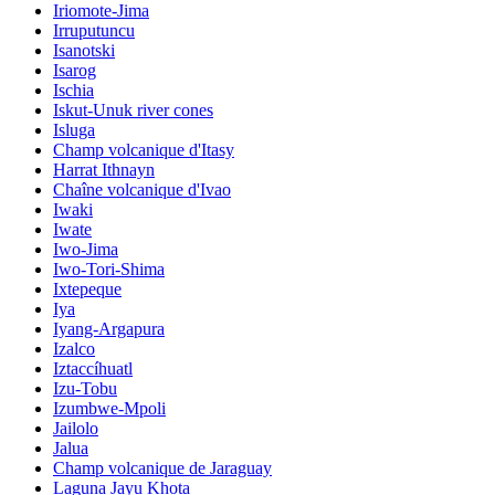
Iriomote-Jima
Irruputuncu
Isanotski
Isarog
Ischia
Iskut-Unuk river cones
Isluga
Champ volcanique d'Itasy
Harrat Ithnayn
Chaîne volcanique d'Ivao
Iwaki
Iwate
Iwo-Jima
Iwo-Tori-Shima
Ixtepeque
Iya
Iyang-Argapura
Izalco
Iztaccíhuatl
Izu-Tobu
Izumbwe-Mpoli
Jailolo
Jalua
Champ volcanique de Jaraguay
Laguna Jayu Khota