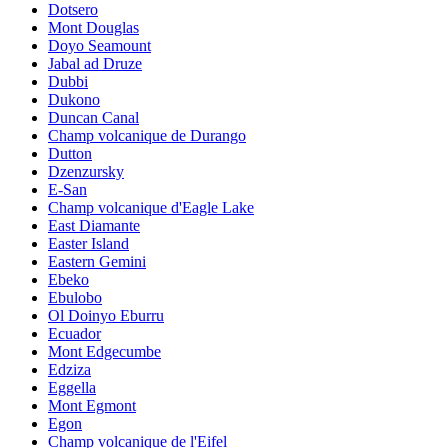
Dotsero
Mont Douglas
Doyo Seamount
Jabal ad Druze
Dubbi
Dukono
Duncan Canal
Champ volcanique de Durango
Dutton
Dzenzursky
E-San
Champ volcanique d'Eagle Lake
East Diamante
Easter Island
Eastern Gemini
Ebeko
Ebulobo
Ol Doinyo Eburru
Ecuador
Mont Edgecumbe
Edziza
Eggella
Mont Egmont
Egon
Champ volcanique de l'Eifel