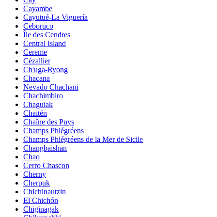
Cayambe
Cayutué-La Viguería
Ceboruco
Île des Cendres
Central Island
Cereme
Cézallier
Ch'uga-Ryong
Chacana
Nevado Chachani
Chachimbiro
Chagulak
Chaitén
Chaîne des Puys
Champs Phlégréens
Champs Phlégréens de la Mer de Sicile
Changbaishan
Chao
Cerro Chascon
Cherny
Cherpuk
Chichinautzin
El Chichón
Chiginagak