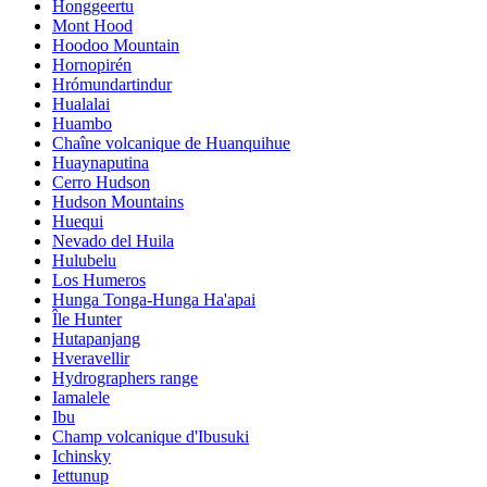
Honggeertu
Mont Hood
Hoodoo Mountain
Hornopirén
Hrómundartindur
Hualalai
Huambo
Chaîne volcanique de Huanquihue
Huaynaputina
Cerro Hudson
Hudson Mountains
Huequi
Nevado del Huila
Hulubelu
Los Humeros
Hunga Tonga-Hunga Ha'apai
Île Hunter
Hutapanjang
Hveravellir
Hydrographers range
Iamalele
Ibu
Champ volcanique d'Ibusuki
Ichinsky
Iettunup