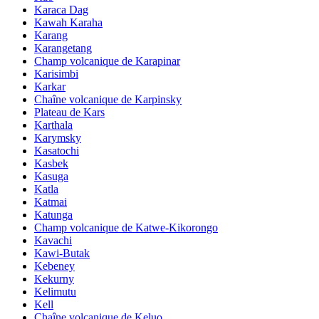
Karaca Dag
Kawah Karaha
Karang
Karangetang
Champ volcanique de Karapinar
Karisimbi
Karkar
Chaîne volcanique de Karpinsky
Plateau de Kars
Karthala
Karymsky
Kasatochi
Kasbek
Kasuga
Katla
Katmai
Katunga
Champ volcanique de Katwe-Kikorongo
Kavachi
Kawi-Butak
Kebeney
Kekurny
Kelimutu
Kell
Chaîne volcanique de Keluo