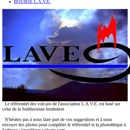
BOURSE L.A.V.E.
VOLCANS
/ Référentiel Volcans
L
'
A
ssociation
V
olcanologique
E
uropéenne
Le référentiel des volcans de l'association L.A.V.E. est basé sur
celui de la Smithsonian Institution
N'hésitez pas à nous faire part de vos suggestions et à nous
envoyer des photos pour compléter le référentiel et la photothèque à
l'adresse : lave@lave-volcans.com