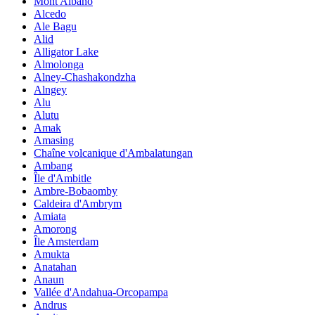
Mont Albano
Alcedo
Ale Bagu
Alid
Alligator Lake
Almolonga
Alney-Chashakondzha
Alngey
Alu
Alutu
Amak
Amasing
Chaîne volcanique d'Ambalatungan
Ambang
Île d'Ambitle
Ambre-Bobaomby
Caldeira d'Ambrym
Amiata
Amorong
Île Amsterdam
Amukta
Anatahan
Anaun
Vallée d'Andahua-Orcopampa
Andrus