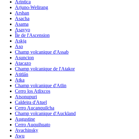
Arintica
Arjuno-Welirang
Arshan
Asacha
Asama
Asavyo
Île de l'Ascension
Askja
Aso
Champ volcanique d'Assab
Asuncion
Atacazo
Champ volcanique de l'Atakor
Atitlán
Atka
Champ volcanique d'Atlin
Cerro los Atlixcos
Atsonupuri
Caldeira d'Atuel
Cerro Aucanquilcha
Champ volcanique d'Auckland
Augustine
Cerro Auquihuato
Avachinsky
Awu