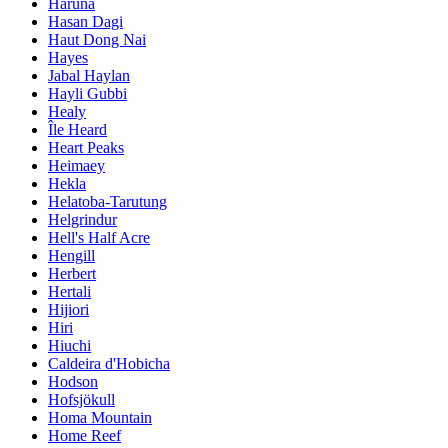
Haruna
Hasan Dagi
Haut Dong Nai
Hayes
Jabal Haylan
Hayli Gubbi
Healy
Île Heard
Heart Peaks
Heimaey
Hekla
Helatoba-Tarutung
Helgrindur
Hell's Half Acre
Hengill
Herbert
Hertali
Hijiori
Hiri
Hiuchi
Caldeira d'Hobicha
Hodson
Hofsjökull
Homa Mountain
Home Reef