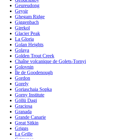
Geureudong
Geysir
Ghegam Ridge
Giggenbach
Girekol
Glacier Peak
La Gloria
Golan Heights
Golaya
Golden Trout Creek
Chaîne volcanique de Golets-Tornyi
Golovnin
Île de Goodenough
Gordon
Gorely
Goriaschaia Sopka
Gorny Institute
Göllü Dagi
Graciosa
Granada
Grande Canarie
Great Sitkin
Griggs
La Grille