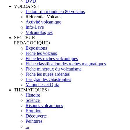
DVD
VOLCANS
+
Le tour du monde en 80 volcans
Référentiel Volcans
Activité volcanique
Info-Lave
Volcanologues
SECTEUR
PEDAGOGIQUE
+
Expositions
Fiche les volcans
Fiche les roches volcaniques
Fiche classification des roches magmatiques
Fiche minéraux du volcanisme
Fiche les nuées ardentes
Les grandes catastrophes
Maquettes et Quiz
THEMATIQUES
+
Histoire
Science
Risques volcaniques
Eruption
Découverte
Peintures
...