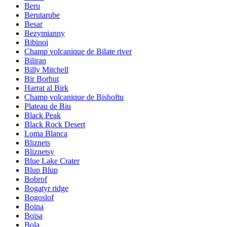
Beru
Berutarube
Besar
Bezymianny
Bibinoi
Champ volcanique de Bilate river
Biliran
Billy Mitchell
Bir Borhut
Harrat al Birk
Champ volcanique de Bishoftu
Plateau de Biu
Black Peak
Black Rock Desert
Loma Blanca
Bliznets
Bliznetsy
Blue Lake Crater
Blup Blup
Bobrof
Bogatyr ridge
Bogoslof
Boina
Boisa
Bola