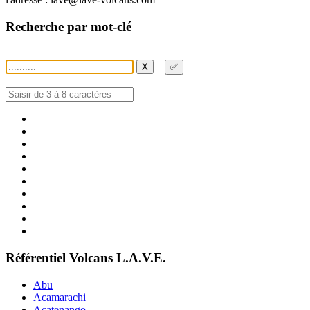
Recherche par mot-clé
X
✅
Référentiel Volcans L.A.V.E.
Abu
Acamarachi
Acatenango