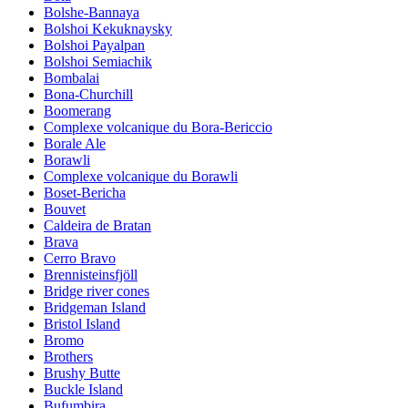
Bolshe-Bannaya
Bolshoi Kekuknaysky
Bolshoi Payalpan
Bolshoi Semiachik
Bombalai
Bona-Churchill
Boomerang
Complexe volcanique du Bora-Bericcio
Borale Ale
Borawli
Complexe volcanique du Borawli
Boset-Bericha
Bouvet
Caldeira de Bratan
Brava
Cerro Bravo
Brennisteinsfjöll
Bridge river cones
Bridgeman Island
Bristol Island
Bromo
Brothers
Brushy Butte
Buckle Island
Bufumbira