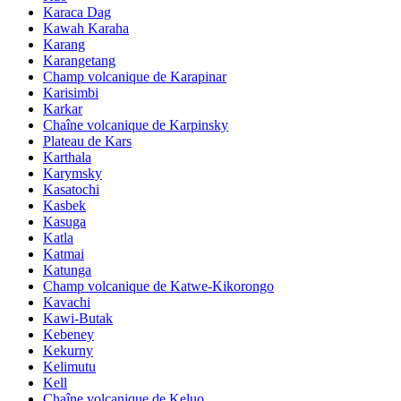
Karaca Dag
Kawah Karaha
Karang
Karangetang
Champ volcanique de Karapinar
Karisimbi
Karkar
Chaîne volcanique de Karpinsky
Plateau de Kars
Karthala
Karymsky
Kasatochi
Kasbek
Kasuga
Katla
Katmai
Katunga
Champ volcanique de Katwe-Kikorongo
Kavachi
Kawi-Butak
Kebeney
Kekurny
Kelimutu
Kell
Chaîne volcanique de Keluo