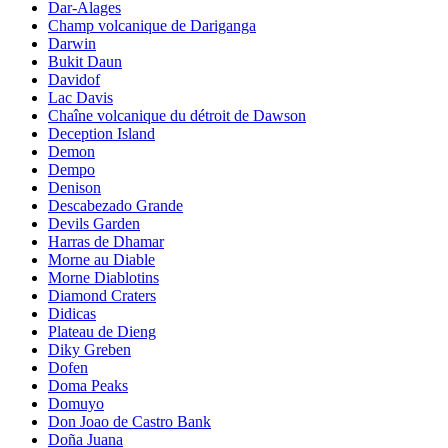
Dar-Alages
Champ volcanique de Dariganga
Darwin
Bukit Daun
Davidof
Lac Davis
Chaîne volcanique du détroit de Dawson
Deception Island
Demon
Dempo
Denison
Descabezado Grande
Devils Garden
Harras de Dhamar
Morne au Diable
Morne Diablotins
Diamond Craters
Didicas
Plateau de Dieng
Diky Greben
Dofen
Doma Peaks
Domuyo
Don Joao de Castro Bank
Doña Juana