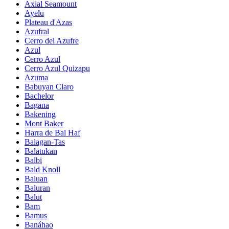
Axial Seamount
Ayelu
Plateau d'Azas
Azufral
Cerro del Azufre
Azul
Cerro Azul
Cerro Azul Quizapu
Azuma
Babuyan Claro
Bachelor
Bagana
Bakening
Mont Baker
Harra de Bal Haf
Balagan-Tas
Balatukan
Balbi
Bald Knoll
Baluan
Baluran
Balut
Bam
Bamus
Banáhao