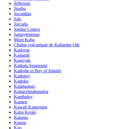
Jefferson
Jingbo
Jocotitlán
Jolo
Jorcada
Jordan Craters
Jumaytepeque
Mont Kaba
Chaîne volcanique de Kabargin Oth
Kadovar
Kagamil
Kaguyak
Kaikata Seamount
Kaikohe et Bay of Islands
Kaileney
Kaitoku
Kalatungan
Kama'ehuakanaloa
Kambalny
Kamen
Kawah Kamojang
Kana Keoki
Kanaga
Kanpu
Kao