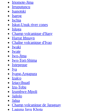
Iriomote-Jima
Irruputuncu
Isanotski
Isarog
Ischia
Iskut-Unuk river cones
Isluga
Champ volcanique d'Itasy
Harrat Ithnayn
Chaîne volcanique d'Ivao
Iwaki
Iwate
Iwo-Jima
Iwo-Tori-Shima
Ixtepeque
Iya
Iyang-Argapura
Izalco
Iztaccíhuatl
Izu-Tobu
Izumbwe-Mpoli
Jailolo
Jalua
Champ volcanique de Jaraguay
Laguna Jayu Khota