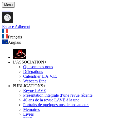
Menu
Espace Adhérent
Français
Anglais
L'ASSOCIATION
+
Qui sommes nous
Délégations
Calendrier L.A.V.E.
Webcam Etna
PUBLICATIONS
+
Revue LAVE
Présentation intégrale d’une revue récente
40 ans de la revue LAVE à la une
Portraits de quelques uns de nos auteurs
Mémoires
Livres