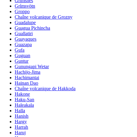
Grimsnes
Grímsvötn
Groppo
Chaîne volcanique de Grozny
Guadalupe
Guagua Pichincha
Guallatiri
Guayaques
Guazapa
Gufa
Guguan
Guntur
Gunungapi Wetar
Hachijo-Jima
Hachimantai
Hainan Dao
Chaîne volcanique de Hakkoda
Hakone
Haku-San
Haleakala
Halla
Hanish
Hargy
Harrah
Haruj