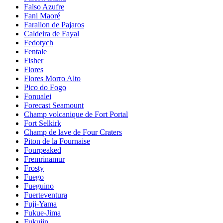
Falso Azufre
Fani Maoré
Farallon de Pajaros
Caldeira de Fayal
Fedotych
Fentale
Fisher
Flores
Flores Morro Alto
Pico do Fogo
Fonualei
Forecast Seamount
Champ volcanique de Fort Portal
Fort Selkirk
Champ de lave de Four Craters
Piton de la Fournaise
Fourpeaked
Fremrinamur
Frosty
Fuego
Fueguino
Fuerteventura
Fuji-Yama
Fukue-Jima
Fukujin