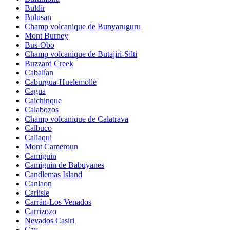
Buldir
Bulusan
Champ volcanique de Bunyaruguru
Mont Burney
Bus-Obo
Champ volcanique de Butajiri-Silti
Buzzard Creek
Cabalían
Caburgua-Huelemolle
Cagua
Caichinque
Calabozos
Champ volcanique de Calatrava
Calbuco
Callaqui
Mont Cameroun
Camiguin
Camiguin de Babuyanes
Candlemas Island
Canlaon
Carlisle
Carrán-Los Venados
Carrizozo
Nevados Casiri
Cay