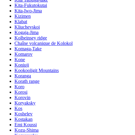
Kita-Fukutokutai
Kita-Iwo-Jima
Kizimen
Klabat
Kliuchevskoi
Kogaja-Jima
Kolbeinsey ridge
Chaîne volcanique de Kolokol
Komaga-Take
Komarov
Kone
Koniuji
Kookooligit Mountains
Koranga
Korath range
Koro
Korosi
Korovin
Koryaksky
Kos
Koshelev
Kostakan
Emi Koussi
Kozu-Shima