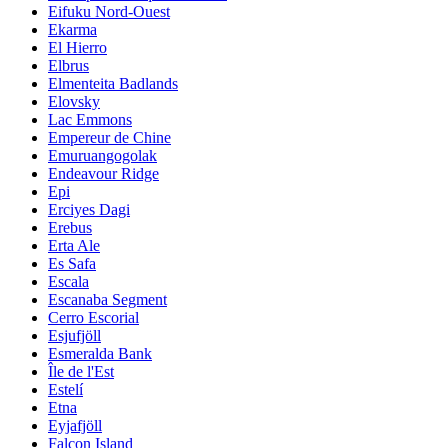
Eifuku Nord-Ouest
Ekarma
El Hierro
Elbrus
Elmenteita Badlands
Elovsky
Lac Emmons
Empereur de Chine
Emuruangogolak
Endeavour Ridge
Epi
Erciyes Dagi
Erebus
Erta Ale
Es Safa
Escala
Escanaba Segment
Cerro Escorial
Esjufjöll
Esmeralda Bank
Île de l'Est
Estelí
Etna
Eyjafjöll
Falcon Island