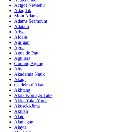
Acigöl-Nevsehir
Adagdak
Mont Adams
Adams Seamount
Adatara
Adwa
Afderà
Agrigan
Agua
Agua de Pau
Aguilera
Gunung Agung
Ahyi
Akademia Nauk
Akagi
Caldeira d'Akan
Akhtang
Akita-Komaga-Take
Akita-Yake-Yama
Akuseki-Jima
Akutan
Alaid
Alamagan
Alayta