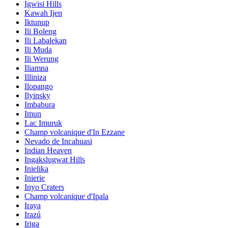
Igwisi Hills
Kawah Ijen
Iktunup
Ili Boleng
Ili Labalekan
Ili Muda
Ili Werung
Iliamna
Illiniza
Ilopango
Ilyinsky
Imbabura
Imun
Lac Imuruk
Champ volcanique d'In Ezzane
Nevado de Incahuasi
Indian Heaven
Ingakslugwat Hills
Inielika
Inierie
Inyo Craters
Champ volcanique d'Ipala
Iraya
Irazú
Iriga