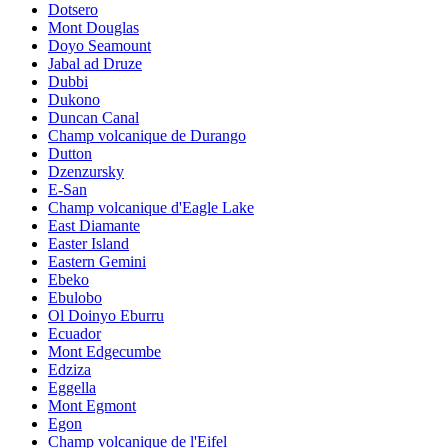
Dotsero
Mont Douglas
Doyo Seamount
Jabal ad Druze
Dubbi
Dukono
Duncan Canal
Champ volcanique de Durango
Dutton
Dzenzursky
E-San
Champ volcanique d'Eagle Lake
East Diamante
Easter Island
Eastern Gemini
Ebeko
Ebulobo
Ol Doinyo Eburru
Ecuador
Mont Edgecumbe
Edziza
Eggella
Mont Egmont
Egon
Champ volcanique de l'Eifel