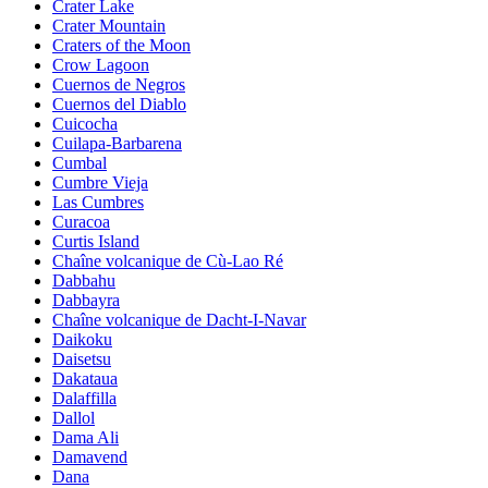
Crater Lake
Crater Mountain
Craters of the Moon
Crow Lagoon
Cuernos de Negros
Cuernos del Diablo
Cuicocha
Cuilapa-Barbarena
Cumbal
Cumbre Vieja
Las Cumbres
Curacoa
Curtis Island
Chaîne volcanique de Cù-Lao Ré
Dabbahu
Dabbayra
Chaîne volcanique de Dacht-I-Navar
Daikoku
Daisetsu
Dakataua
Dalaffilla
Dallol
Dama Ali
Damavend
Dana