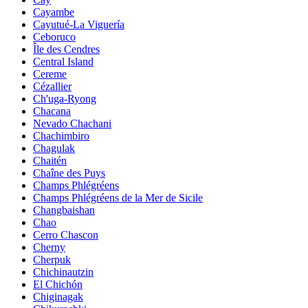
Cayambe
Cayutué-La Viguería
Ceboruco
Île des Cendres
Central Island
Cereme
Cézallier
Ch'uga-Ryong
Chacana
Nevado Chachani
Chachimbiro
Chagulak
Chaitén
Chaîne des Puys
Champs Phlégréens
Champs Phlégréens de la Mer de Sicile
Changbaishan
Chao
Cerro Chascon
Cherny
Cherpuk
Chichinautzin
El Chichón
Chiginagak