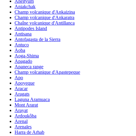
Aneityum
Aniakchak
Champ volcanique d'Ankaizina
Champ volcanique d'Ankaratra
Chaîne volcanique d'Antillanca
Antipodes Island
Antisana
Antofagasta de la Sierra
Antuco
Aoba
Aoga-Shima
Apagado
Apaneca range
Champ volcanique d'Apastepeque
Apo
Apoyeque
Aracar
Aragats
Laguna Aramuaca
Mont Ararat
Arayat
Ardoukôba
Arenal
Arenales
Harra de Arhab