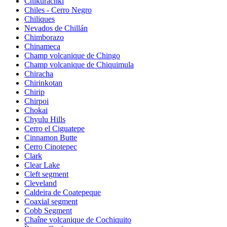
Chikurachki
Chiles - Cerro Negro
Chiliques
Nevados de Chillán
Chimborazo
Chinameca
Champ volcanique de Chingo
Champ volcanique de Chiquimula
Chiracha
Chirinkotan
Chirip
Chirpoi
Chokai
Chyulu Hills
Cerro el Ciguatepe
Cinnamon Butte
Cerro Cinotepec
Clark
Clear Lake
Cleft segment
Cleveland
Caldeira de Coatepeque
Coaxial segment
Cobb Segment
Chaîne volcanique de Cochiquito