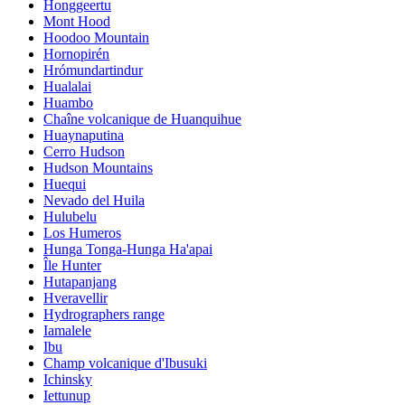
Honggeertu
Mont Hood
Hoodoo Mountain
Hornopirén
Hrómundartindur
Hualalai
Huambo
Chaîne volcanique de Huanquihue
Huaynaputina
Cerro Hudson
Hudson Mountains
Huequi
Nevado del Huila
Hulubelu
Los Humeros
Hunga Tonga-Hunga Ha'apai
Île Hunter
Hutapanjang
Hveravellir
Hydrographers range
Iamalele
Ibu
Champ volcanique d'Ibusuki
Ichinsky
Iettunup