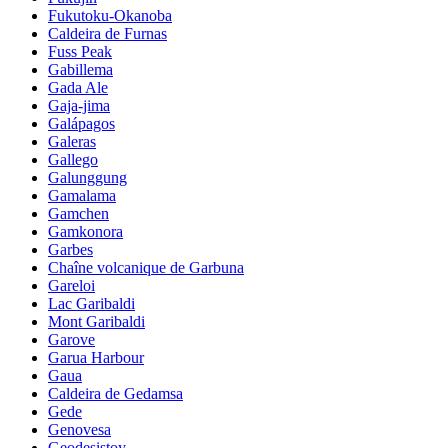
Fukutoku-Okanoba
Caldeira de Furnas
Fuss Peak
Gabillema
Gada Ale
Gaja-jima
Galápagos
Galeras
Gallego
Galunggung
Gamalama
Gamchen
Gamkonora
Garbes
Chaîne volcanique de Garbuna
Gareloi
Lac Garibaldi
Mont Garibaldi
Garove
Garua Harbour
Gaua
Caldeira de Gedamsa
Gede
Genovesa
Geodesistoy