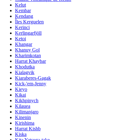
Kelut
Kembar
Kendang
Îles Kerguelen
Kerinci
Kerlingarfjöll
Ketoi
Khangar
Khanuy Gol
Kharimkotan
Harrat Khaybar
Khodutka
Kialagvik
Kiaraberes-Gagak
Kick-'em-Jenny
Kieyo
Kikai
Kikhpinych
Kilauea
Kilimanjaro
Kinenin
Kirishima
Harrat Kishb
Kiska
Kita Yatsuga-take