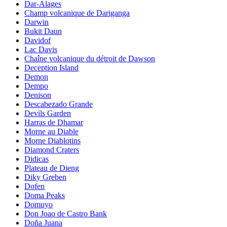
Dar-Alages
Champ volcanique de Dariganga
Darwin
Bukit Daun
Davidof
Lac Davis
Chaîne volcanique du détroit de Dawson
Deception Island
Demon
Dempo
Denison
Descabezado Grande
Devils Garden
Harras de Dhamar
Morne au Diable
Morne Diablotins
Diamond Craters
Didicas
Plateau de Dieng
Diky Greben
Dofen
Doma Peaks
Domuyo
Don Joao de Castro Bank
Doña Juana