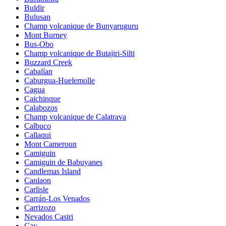
Buldir
Bulusan
Champ volcanique de Bunyaruguru
Mont Burney
Bus-Obo
Champ volcanique de Butajiri-Silti
Buzzard Creek
Cabalían
Caburgua-Huelemolle
Cagua
Caichinque
Calabozos
Champ volcanique de Calatrava
Calbuco
Callaqui
Mont Cameroun
Camiguin
Camiguin de Babuyanes
Candlemas Island
Canlaon
Carlisle
Carrán-Los Venados
Carrizozo
Nevados Casiri
Cay