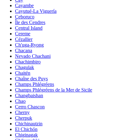
Cayambe
Cayutué-La Viguería
Ceboruco
Île des Cendres
Central Island
Cereme
Cézallier
Ch'uga-Ryong
Chacana
Nevado Chachani
Chachimbiro
Chagulak
Chaitén
Chaîne des Puys
Champs Phlégréens
Champs Phlégréens de la Mer de Sicile
Changbaishan
Chao
Cerro Chascon
Cherny
Cherpuk
Chichinautzin
El Chichón
Chiginagak