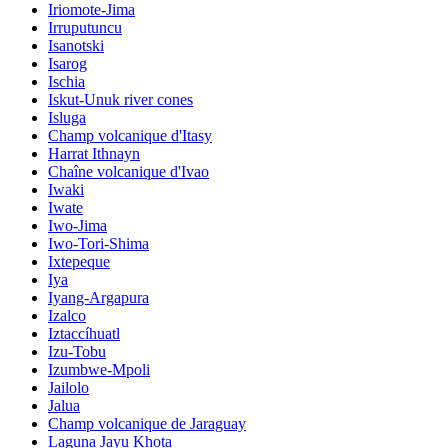
Iriomote-Jima
Irruputuncu
Isanotski
Isarog
Ischia
Iskut-Unuk river cones
Isluga
Champ volcanique d'Itasy
Harrat Ithnayn
Chaîne volcanique d'Ivao
Iwaki
Iwate
Iwo-Jima
Iwo-Tori-Shima
Ixtepeque
Iya
Iyang-Argapura
Izalco
Iztaccíhuatl
Izu-Tobu
Izumbwe-Mpoli
Jailolo
Jalua
Champ volcanique de Jaraguay
Laguna Jayu Khota