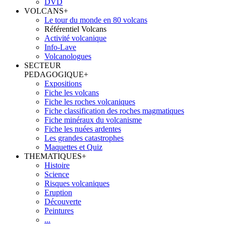
DVD
VOLCANS
+
Le tour du monde en 80 volcans
Référentiel Volcans
Activité volcanique
Info-Lave
Volcanologues
SECTEUR
PEDAGOGIQUE
+
Expositions
Fiche les volcans
Fiche les roches volcaniques
Fiche classification des roches magmatiques
Fiche minéraux du volcanisme
Fiche les nuées ardentes
Les grandes catastrophes
Maquettes et Quiz
THEMATIQUES
+
Histoire
Science
Risques volcaniques
Eruption
Découverte
Peintures
...