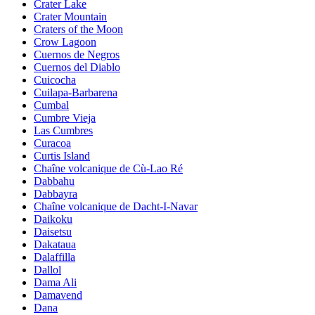
Crater Lake
Crater Mountain
Craters of the Moon
Crow Lagoon
Cuernos de Negros
Cuernos del Diablo
Cuicocha
Cuilapa-Barbarena
Cumbal
Cumbre Vieja
Las Cumbres
Curacoa
Curtis Island
Chaîne volcanique de Cù-Lao Ré
Dabbahu
Dabbayra
Chaîne volcanique de Dacht-I-Navar
Daikoku
Daisetsu
Dakataua
Dalaffilla
Dallol
Dama Ali
Damavend
Dana