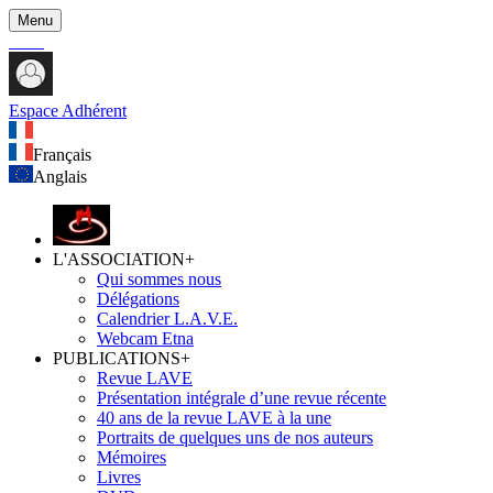
Menu
Espace Adhérent
Français
Anglais
L'ASSOCIATION
+
Qui sommes nous
Délégations
Calendrier L.A.V.E.
Webcam Etna
PUBLICATIONS
+
Revue LAVE
Présentation intégrale d’une revue récente
40 ans de la revue LAVE à la une
Portraits de quelques uns de nos auteurs
Mémoires
Livres