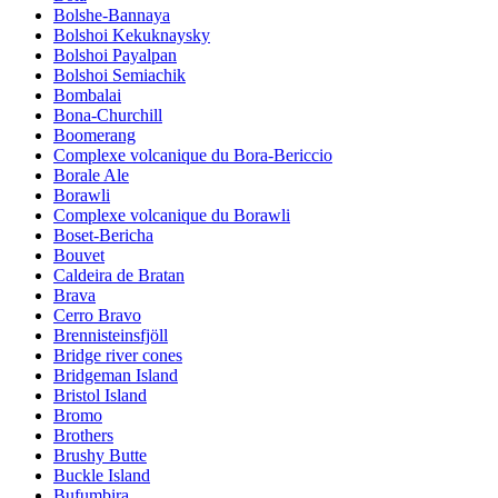
Bolshe-Bannaya
Bolshoi Kekuknaysky
Bolshoi Payalpan
Bolshoi Semiachik
Bombalai
Bona-Churchill
Boomerang
Complexe volcanique du Bora-Bericcio
Borale Ale
Borawli
Complexe volcanique du Borawli
Boset-Bericha
Bouvet
Caldeira de Bratan
Brava
Cerro Bravo
Brennisteinsfjöll
Bridge river cones
Bridgeman Island
Bristol Island
Bromo
Brothers
Brushy Butte
Buckle Island
Bufumbira