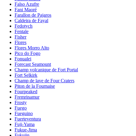
Falso Azufre
Fani Maoré
Farallon de Pajaros
Caldeira de Fayal
Fedotych
Fentale
Fisher
Flores
Flores Morro Alto
Pico do Fogo
Fonualei
Forecast Seamount
Champ volcanique de Fort Portal
Fort Selkirk
Champ de lave de Four Craters
Piton de la Fournaise
Fourpeaked
Fremrinamur
Frosty
Fuego
Fueguino
Fuerteventura
Fuji-Yama
Fukue-Jima
Fukujin