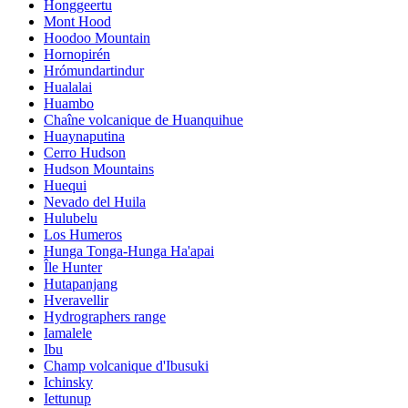
Honggeertu
Mont Hood
Hoodoo Mountain
Hornopirén
Hrómundartindur
Hualalai
Huambo
Chaîne volcanique de Huanquihue
Huaynaputina
Cerro Hudson
Hudson Mountains
Huequi
Nevado del Huila
Hulubelu
Los Humeros
Hunga Tonga-Hunga Ha'apai
Île Hunter
Hutapanjang
Hveravellir
Hydrographers range
Iamalele
Ibu
Champ volcanique d'Ibusuki
Ichinsky
Iettunup