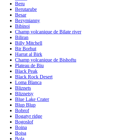
Beru
Berutarube
Besar
Bezymianny
Bibinoi
Champ volcanique de Bilate river
Biliran
Billy Mitchell
Bir Borhut
Harrat al Birk
Champ volcanique de Bishoftu
Plateau de Biu
Black Peak
Black Rock Desert
Loma Blanca
Bliznets
Bliznetsy
Blue Lake Crater
Blup Blup
Bobrof
Bogatyr ridge
Bogoslof
Boina
Boisa
Bola