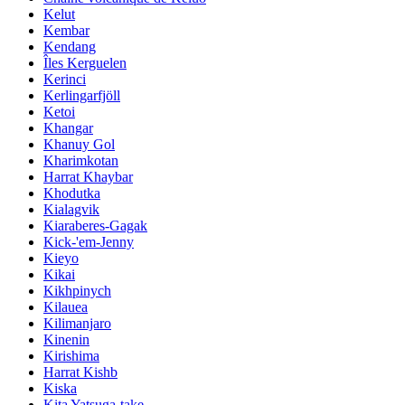
Kelut
Kembar
Kendang
Îles Kerguelen
Kerinci
Kerlingarfjöll
Ketoi
Khangar
Khanuy Gol
Kharimkotan
Harrat Khaybar
Khodutka
Kialagvik
Kiaraberes-Gagak
Kick-'em-Jenny
Kieyo
Kikai
Kikhpinych
Kilauea
Kilimanjaro
Kinenin
Kirishima
Harrat Kishb
Kiska
Kita Yatsuga-take