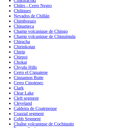
Chikurachki
Chiles - Cerro Negro
Chiliques
Nevados de Chillán
Chimborazo
Chinameca
Champ volcanique de Chingo
Champ volcanique de Chiquimula
Chiracha
Chirinkotan
Chirip
Chirpoi
Chokai
Chyulu Hills
Cerro el Ciguatepe
Cinnamon Butte
Cerro Cinotepec
Clark
Clear Lake
Cleft segment
Cleveland
Caldeira de Coatepeque
Coaxial segment
Cobb Segment
Chaîne volcanique de Cochiquito