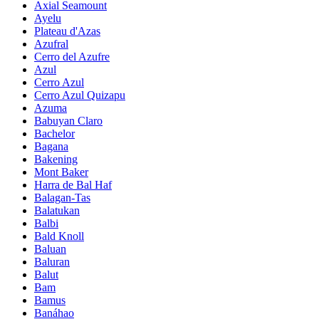
Axial Seamount
Ayelu
Plateau d'Azas
Azufral
Cerro del Azufre
Azul
Cerro Azul
Cerro Azul Quizapu
Azuma
Babuyan Claro
Bachelor
Bagana
Bakening
Mont Baker
Harra de Bal Haf
Balagan-Tas
Balatukan
Balbi
Bald Knoll
Baluan
Baluran
Balut
Bam
Bamus
Banáhao