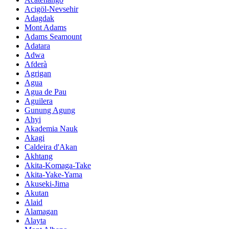
Acigöl-Nevsehir
Adagdak
Mont Adams
Adams Seamount
Adatara
Adwa
Afderà
Agrigan
Agua
Agua de Pau
Aguilera
Gunung Agung
Ahyi
Akademia Nauk
Akagi
Caldeira d'Akan
Akhtang
Akita-Komaga-Take
Akita-Yake-Yama
Akuseki-Jima
Akutan
Alaid
Alamagan
Alayta