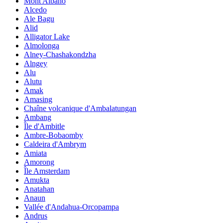
Mont Albano
Alcedo
Ale Bagu
Alid
Alligator Lake
Almolonga
Alney-Chashakondzha
Alngey
Alu
Alutu
Amak
Amasing
Chaîne volcanique d'Ambalatungan
Ambang
Île d'Ambitle
Ambre-Bobaomby
Caldeira d'Ambrym
Amiata
Amorong
Île Amsterdam
Amukta
Anatahan
Anaun
Vallée d'Andahua-Orcopampa
Andrus