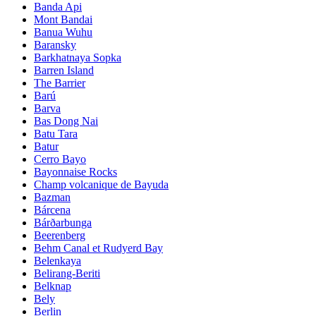
Banda Api
Mont Bandai
Banua Wuhu
Baransky
Barkhatnaya Sopka
Barren Island
The Barrier
Barú
Barva
Bas Dong Nai
Batu Tara
Batur
Cerro Bayo
Bayonnaise Rocks
Champ volcanique de Bayuda
Bazman
Bárcena
Bárðarbunga
Beerenberg
Behm Canal et Rudyerd Bay
Belenkaya
Belirang-Beriti
Belknap
Bely
Berlin