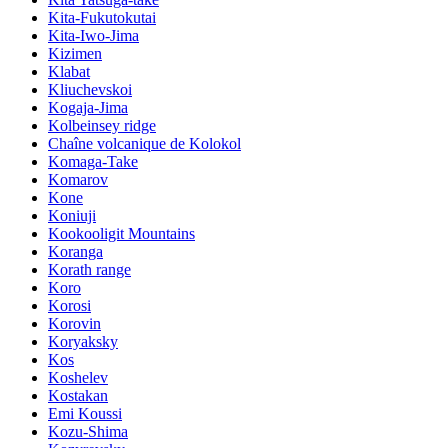
Kita-Fukutokutai
Kita-Iwo-Jima
Kizimen
Klabat
Kliuchevskoi
Kogaja-Jima
Kolbeinsey ridge
Chaîne volcanique de Kolokol
Komaga-Take
Komarov
Kone
Koniuji
Kookooligit Mountains
Koranga
Korath range
Koro
Korosi
Korovin
Koryaksky
Kos
Koshelev
Kostakan
Emi Koussi
Kozu-Shima