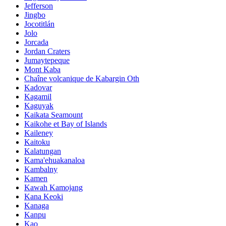
Jefferson
Jingbo
Jocotitlán
Jolo
Jorcada
Jordan Craters
Jumaytepeque
Mont Kaba
Chaîne volcanique de Kabargin Oth
Kadovar
Kagamil
Kaguyak
Kaikata Seamount
Kaikohe et Bay of Islands
Kaileney
Kaitoku
Kalatungan
Kama'ehuakanaloa
Kambalny
Kamen
Kawah Kamojang
Kana Keoki
Kanaga
Kanpu
Kao