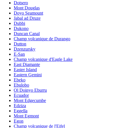
Dotsero
Mont Douglas
Doyo Seamount
Jabal ad Druze
Dubbi
Dukono
Duncan Canal
Champ volcanique de Durango
Dutton
Dzenzursky
E-San
Champ volcanique d'Eagle Lake
East Diamante
Easter Island
Eastern Gemini
Ebeko
Ebulobo
Ol Doinyo Eburru
Ecuador
Mont Edgecumbe
Edziza
Eggella
Mont Egmont
Egon
Champ volcanique de l'Eifel