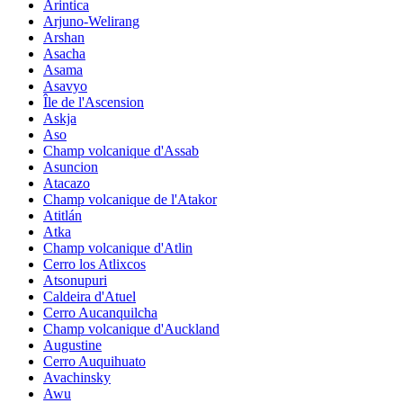
Arintica
Arjuno-Welirang
Arshan
Asacha
Asama
Asavyo
Île de l'Ascension
Askja
Aso
Champ volcanique d'Assab
Asuncion
Atacazo
Champ volcanique de l'Atakor
Atitlán
Atka
Champ volcanique d'Atlin
Cerro los Atlixcos
Atsonupuri
Caldeira d'Atuel
Cerro Aucanquilcha
Champ volcanique d'Auckland
Augustine
Cerro Auquihuato
Avachinsky
Awu