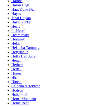
Haruna
Hasan Dagi
Haut Dong Nai
Hayes
Jabal Haylan
Hayli Gubbi
Healy
Île Heard
Heart Peaks
Heimaey
Hekla
Helatoba-Tarutung
Helgrindur
Hell's Half Acre
Hengill
Herbert
Hertali
Hijiori
Hiri
Hiuchi
Caldeira d'Hobicha
Hodson
Hofsjökull
Homa Mountain
Home Reef