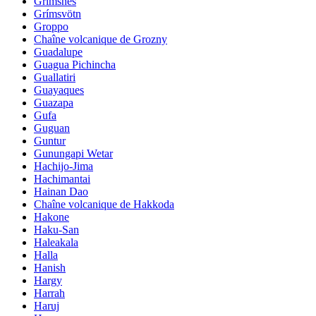
Grimsnes
Grímsvötn
Groppo
Chaîne volcanique de Grozny
Guadalupe
Guagua Pichincha
Guallatiri
Guayaques
Guazapa
Gufa
Guguan
Guntur
Gunungapi Wetar
Hachijo-Jima
Hachimantai
Hainan Dao
Chaîne volcanique de Hakkoda
Hakone
Haku-San
Haleakala
Halla
Hanish
Hargy
Harrah
Haruj