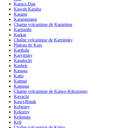
Karaca Dag
Kawah Karaha
Karang
Karangetang
Champ volcanique de Karapinar
Karisimbi
Karkar
Chaîne volcanique de Karpinsky
Plateau de Kars
Karthala
Karymsky
Kasatochi
Kasbek
Kasuga
Katla
Katmai
Katunga
Champ volcanique de Katwe-Kikorongo
Kavachi
Kawi-Butak
Kebeney
Kekurny
Kelimutu
Kell
Chaîne volcanique de Keluo