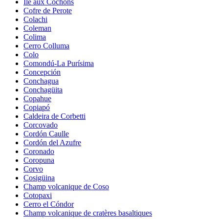
Île aux Cochons
Cofre de Perote
Colachi
Coleman
Colima
Cerro Colluma
Colo
Comondú-La Purísima
Concepción
Conchagua
Conchagüita
Copahue
Copiapó
Caldeira de Corbetti
Corcovado
Cordón Caulle
Cordón del Azufre
Coronado
Coropuna
Corvo
Cosigüina
Champ volcanique de Coso
Cotopaxi
Cerro el Cóndor
Champ volcanique de cratères basaltiques