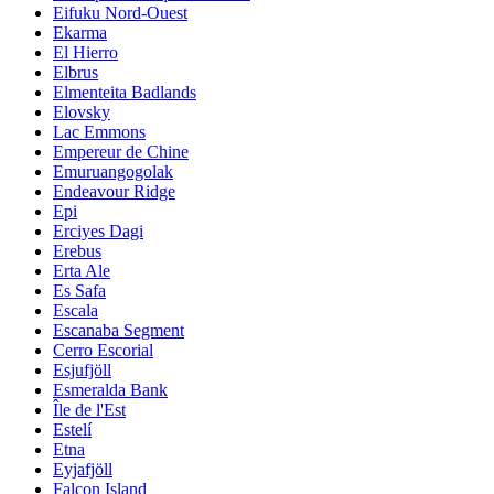
Eifuku Nord-Ouest
Ekarma
El Hierro
Elbrus
Elmenteita Badlands
Elovsky
Lac Emmons
Empereur de Chine
Emuruangogolak
Endeavour Ridge
Epi
Erciyes Dagi
Erebus
Erta Ale
Es Safa
Escala
Escanaba Segment
Cerro Escorial
Esjufjöll
Esmeralda Bank
Île de l'Est
Estelí
Etna
Eyjafjöll
Falcon Island