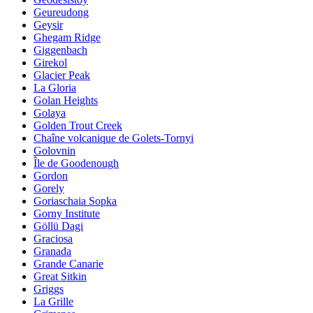
Geureudong
Geysir
Ghegam Ridge
Giggenbach
Girekol
Glacier Peak
La Gloria
Golan Heights
Golaya
Golden Trout Creek
Chaîne volcanique de Golets-Tornyi
Golovnin
Île de Goodenough
Gordon
Gorely
Goriaschaia Sopka
Gorny Institute
Göllü Dagi
Graciosa
Granada
Grande Canarie
Great Sitkin
Griggs
La Grille