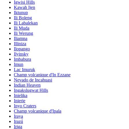
Igwisi Hills
Kawah Ijen
Iktunup
Ili Boleng
Ili Labalekan
Ili Muda
Ili Werung
Iliamna
Illiniza
Ilopango
Ilyinsky
Imbabura
Imun
Lac Imuruk
Champ volcanique d'In Ezzane
Nevado de Incahuasi
Indian Heaven
Ingakslugwat Hills
Inielika
Inierie
Inyo Craters
Champ volcanique d'Ipala
Iraya
Irazú
Iriga