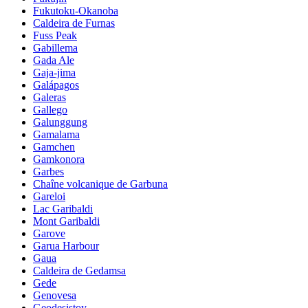
Fukutoku-Okanoba
Caldeira de Furnas
Fuss Peak
Gabillema
Gada Ale
Gaja-jima
Galápagos
Galeras
Gallego
Galunggung
Gamalama
Gamchen
Gamkonora
Garbes
Chaîne volcanique de Garbuna
Gareloi
Lac Garibaldi
Mont Garibaldi
Garove
Garua Harbour
Gaua
Caldeira de Gedamsa
Gede
Genovesa
Geodesistoy