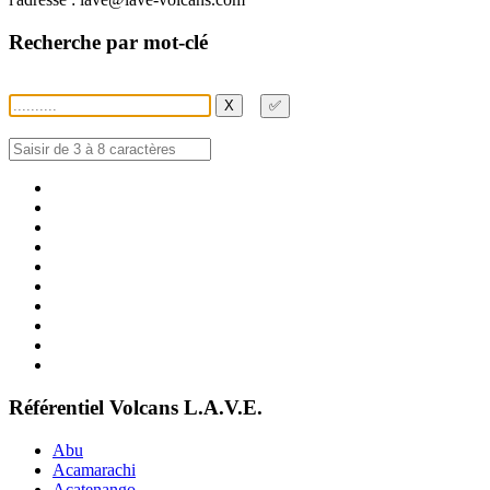
Recherche par mot-clé
X
✅
Référentiel Volcans L.A.V.E.
Abu
Acamarachi
Acatenango