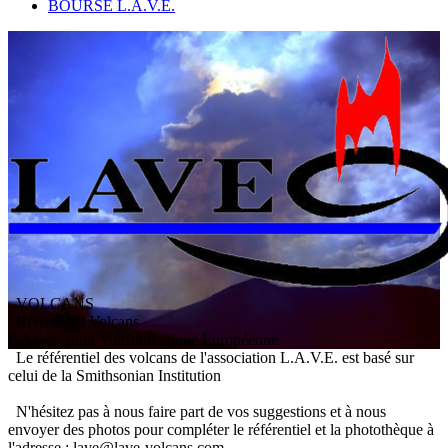
BOURSE L.A.V.E.
VOLCANS
/ Référentiel Volcans
L
'
A
ssociation
V
olcanologique
E
uropéenne
Le référentiel des volcans de l'association L.A.V.E. est basé sur
celui de la Smithsonian Institution
N'hésitez pas à nous faire part de vos suggestions et à nous
envoyer des photos pour compléter le référentiel et la photothèque à
l'adresse : lave@lave-volcans.com