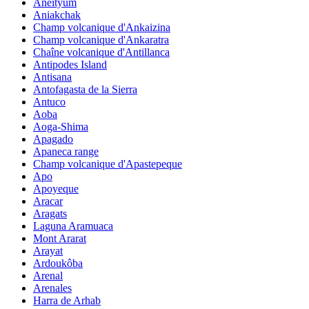
Aneityum
Aniakchak
Champ volcanique d'Ankaizina
Champ volcanique d'Ankaratra
Chaîne volcanique d'Antillanca
Antipodes Island
Antisana
Antofagasta de la Sierra
Antuco
Aoba
Aoga-Shima
Apagado
Apaneca range
Champ volcanique d'Apastepeque
Apo
Apoyeque
Aracar
Aragats
Laguna Aramuaca
Mont Ararat
Arayat
Ardoukôba
Arenal
Arenales
Harra de Arhab