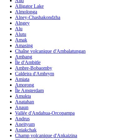
Alid
Alligator Lake
Almolonga
Alney-Chashakondzha
Alngey
Alu
Alutu
Amak
Amasing
Chaîne volcanique d'Ambalatungan
Ambang
Île d'Ambitle
Ambre-Bobaomby
Caldeira d'Ambrym
Amiata
Amorong
Île Amsterdam
Amukta
Anatahan
Anaun
Vallée d'Andahua-Orcopampa
Andrus
Aneityum
Aniakchak
Champ volcanique d'Ankaizina