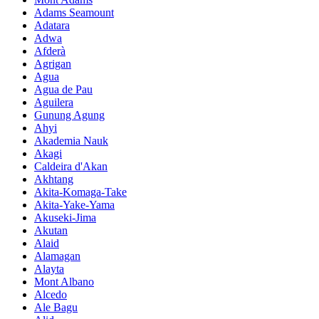
Adams Seamount
Adatara
Adwa
Afderà
Agrigan
Agua
Agua de Pau
Aguilera
Gunung Agung
Ahyi
Akademia Nauk
Akagi
Caldeira d'Akan
Akhtang
Akita-Komaga-Take
Akita-Yake-Yama
Akuseki-Jima
Akutan
Alaid
Alamagan
Alayta
Mont Albano
Alcedo
Ale Bagu