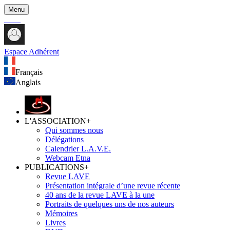
Menu
Espace Adhérent
Français
Anglais
L'ASSOCIATION
+
Qui sommes nous
Délégations
Calendrier L.A.V.E.
Webcam Etna
PUBLICATIONS
+
Revue LAVE
Présentation intégrale d’une revue récente
40 ans de la revue LAVE à la une
Portraits de quelques uns de nos auteurs
Mémoires
Livres