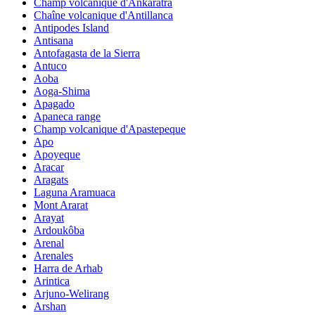
Champ volcanique d'Ankaratra
Chaîne volcanique d'Antillanca
Antipodes Island
Antisana
Antofagasta de la Sierra
Antuco
Aoba
Aoga-Shima
Apagado
Apaneca range
Champ volcanique d'Apastepeque
Apo
Apoyeque
Aracar
Aragats
Laguna Aramuaca
Mont Ararat
Arayat
Ardoukôba
Arenal
Arenales
Harra de Arhab
Arintica
Arjuno-Welirang
Arshan