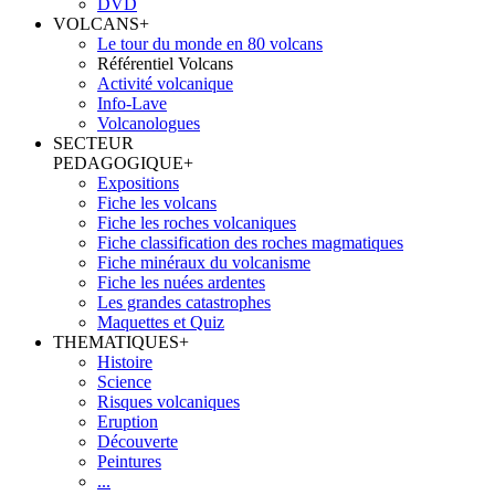
DVD
VOLCANS
+
Le tour du monde en 80 volcans
Référentiel Volcans
Activité volcanique
Info-Lave
Volcanologues
SECTEUR
PEDAGOGIQUE
+
Expositions
Fiche les volcans
Fiche les roches volcaniques
Fiche classification des roches magmatiques
Fiche minéraux du volcanisme
Fiche les nuées ardentes
Les grandes catastrophes
Maquettes et Quiz
THEMATIQUES
+
Histoire
Science
Risques volcaniques
Eruption
Découverte
Peintures
...