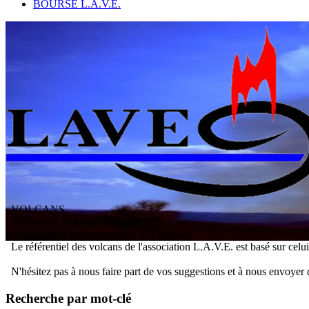
BOURSE L.A.V.E.
VOLCANS
/ Référentiel Volcans
L
'
A
ssociation
V
olcanologique
E
uropéenne
Le référentiel des volcans de l'association L.A.V.E. est basé sur celu
N'hésitez pas à nous faire part de vos suggestions et à nous envoyer 
Recherche par mot-clé