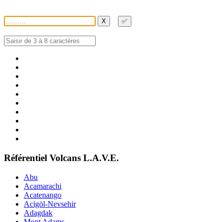
X
✅
Référentiel Volcans L.A.V.E.
Abu
Acamarachi
Acatenango
Acigöl-Nevsehir
Adagdak
Mont Adams