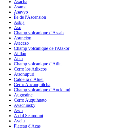
Asacha
Asama
Asavyo
Île de l'Ascension
Askja
Aso
Champ volcanique d'Assab
Asuncion
Atacazo
Champ volcanique de l'Atakor
Atitlán
Atka
Champ volcanique d'Atlin
Cerro los Atlixcos
Atsonupuri
Caldeira d'Atuel
Cerro Aucanquilcha
Champ volcanique d'Auckland
Augustine
Cerro Auquihuato
Avachinsky
Awu
Axial Seamount
Ayelu
Plateau d'Azas