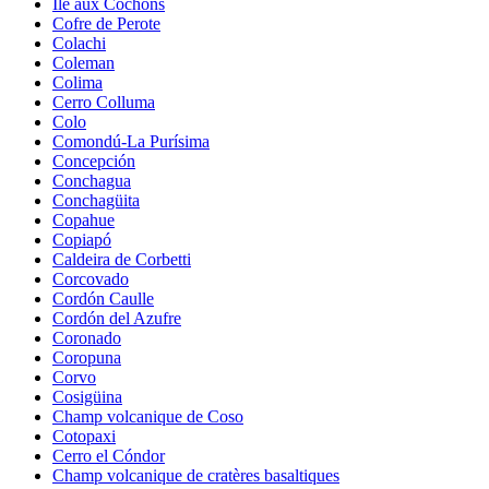
Île aux Cochons
Cofre de Perote
Colachi
Coleman
Colima
Cerro Colluma
Colo
Comondú-La Purísima
Concepción
Conchagua
Conchagüita
Copahue
Copiapó
Caldeira de Corbetti
Corcovado
Cordón Caulle
Cordón del Azufre
Coronado
Coropuna
Corvo
Cosigüina
Champ volcanique de Coso
Cotopaxi
Cerro el Cóndor
Champ volcanique de cratères basaltiques