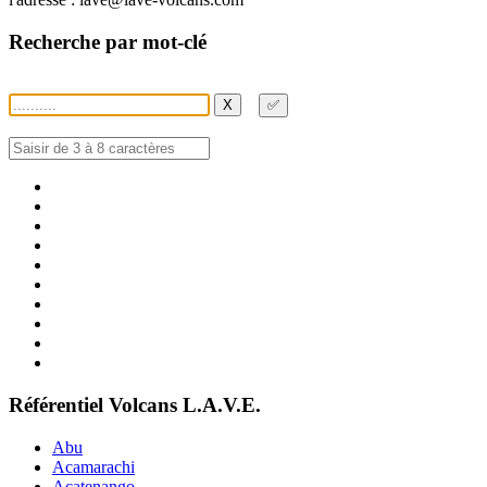
Recherche par mot-clé
X
✅
Référentiel Volcans L.A.V.E.
Abu
Acamarachi
Acatenango