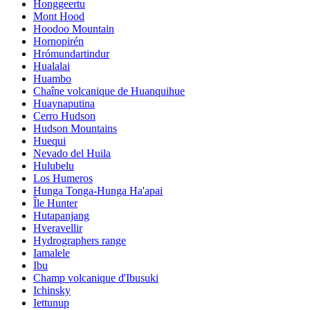
Honggeertu
Mont Hood
Hoodoo Mountain
Hornopirén
Hrómundartindur
Hualalai
Huambo
Chaîne volcanique de Huanquihue
Huaynaputina
Cerro Hudson
Hudson Mountains
Huequi
Nevado del Huila
Hulubelu
Los Humeros
Hunga Tonga-Hunga Ha'apai
Île Hunter
Hutapanjang
Hveravellir
Hydrographers range
Iamalele
Ibu
Champ volcanique d'Ibusuki
Ichinsky
Iettunup