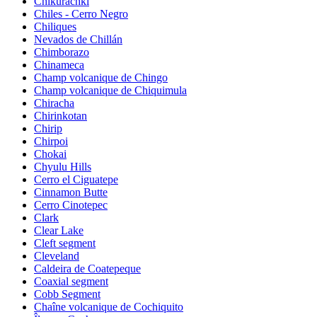
Chikurachki
Chiles - Cerro Negro
Chiliques
Nevados de Chillán
Chimborazo
Chinameca
Champ volcanique de Chingo
Champ volcanique de Chiquimula
Chiracha
Chirinkotan
Chirip
Chirpoi
Chokai
Chyulu Hills
Cerro el Ciguatepe
Cinnamon Butte
Cerro Cinotepec
Clark
Clear Lake
Cleft segment
Cleveland
Caldeira de Coatepeque
Coaxial segment
Cobb Segment
Chaîne volcanique de Cochiquito