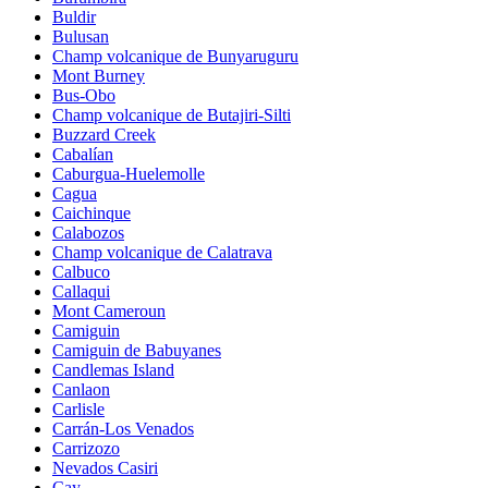
Buldir
Bulusan
Champ volcanique de Bunyaruguru
Mont Burney
Bus-Obo
Champ volcanique de Butajiri-Silti
Buzzard Creek
Cabalían
Caburgua-Huelemolle
Cagua
Caichinque
Calabozos
Champ volcanique de Calatrava
Calbuco
Callaqui
Mont Cameroun
Camiguin
Camiguin de Babuyanes
Candlemas Island
Canlaon
Carlisle
Carrán-Los Venados
Carrizozo
Nevados Casiri
Cay