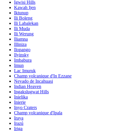
Igwisi Hills
Kawah Ijen
Iktunup
Ili Boleng
Ili Labalekan
Ili Muda
Ili Werung
Iliamna
Illiniza
Ilopango
Ilyinsky
Imbabura
Imun
Lac Imuruk
Champ volcanique d'In Ezzane
Nevado de Incahuasi
Indian Heaven
Ingakslugwat Hills
Inielika
Inierie
Inyo Craters
Champ volcanique d'Ipala
Iraya
Irazú
Iriga