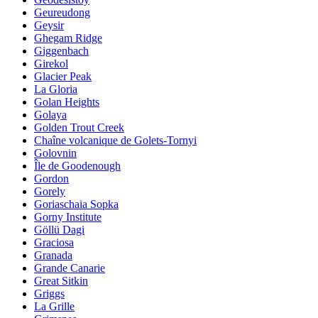
Geureudong
Geysir
Ghegam Ridge
Giggenbach
Girekol
Glacier Peak
La Gloria
Golan Heights
Golaya
Golden Trout Creek
Chaîne volcanique de Golets-Tornyi
Golovnin
Île de Goodenough
Gordon
Gorely
Goriaschaia Sopka
Gorny Institute
Göllü Dagi
Graciosa
Granada
Grande Canarie
Great Sitkin
Griggs
La Grille