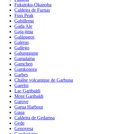
Fukutoku-Okanoba
Caldeira de Furnas
Fuss Peak
Gabillema
Gada Ale
Gaja-jima
Galápagos
Galeras
Gallego
Galunggung
Gamalama
Gamchen
Gamkonora
Garbes
Chaîne volcanique de Garbuna
Gareloi
Lac Garibaldi
Mont Garibaldi
Garove
Garua Harbour
Gaua
Caldeira de Gedamsa
Gede
Genovesa
Geodesistoy