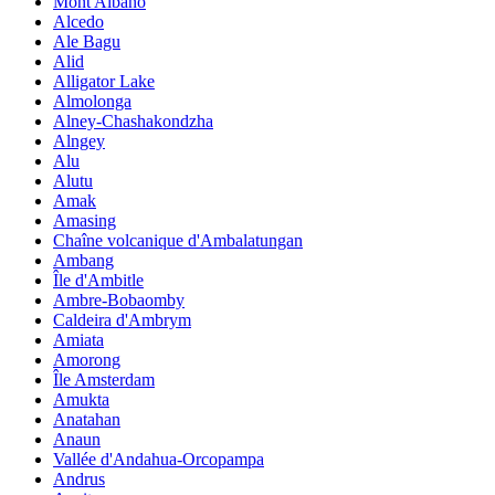
Mont Albano
Alcedo
Ale Bagu
Alid
Alligator Lake
Almolonga
Alney-Chashakondzha
Alngey
Alu
Alutu
Amak
Amasing
Chaîne volcanique d'Ambalatungan
Ambang
Île d'Ambitle
Ambre-Bobaomby
Caldeira d'Ambrym
Amiata
Amorong
Île Amsterdam
Amukta
Anatahan
Anaun
Vallée d'Andahua-Orcopampa
Andrus