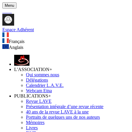
Menu
Espace Adhérent
Français
Anglais
L'ASSOCIATION
+
Qui sommes nous
Délégations
Calendrier L.A.V.E.
Webcam Etna
PUBLICATIONS
+
Revue LAVE
Présentation intégrale d’une revue récente
40 ans de la revue LAVE à la une
Portraits de quelques uns de nos auteurs
Mémoires
Livres