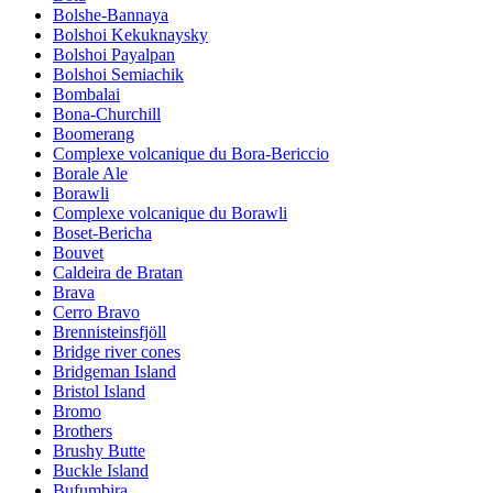
Bolshe-Bannaya
Bolshoi Kekuknaysky
Bolshoi Payalpan
Bolshoi Semiachik
Bombalai
Bona-Churchill
Boomerang
Complexe volcanique du Bora-Bericcio
Borale Ale
Borawli
Complexe volcanique du Borawli
Boset-Bericha
Bouvet
Caldeira de Bratan
Brava
Cerro Bravo
Brennisteinsfjöll
Bridge river cones
Bridgeman Island
Bristol Island
Bromo
Brothers
Brushy Butte
Buckle Island
Bufumbira