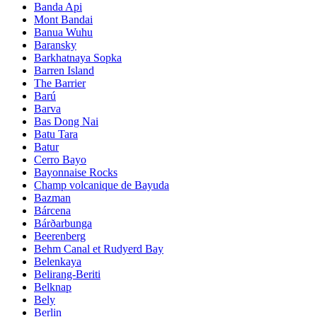
Banda Api
Mont Bandai
Banua Wuhu
Baransky
Barkhatnaya Sopka
Barren Island
The Barrier
Barú
Barva
Bas Dong Nai
Batu Tara
Batur
Cerro Bayo
Bayonnaise Rocks
Champ volcanique de Bayuda
Bazman
Bárcena
Bárðarbunga
Beerenberg
Behm Canal et Rudyerd Bay
Belenkaya
Belirang-Beriti
Belknap
Bely
Berlin