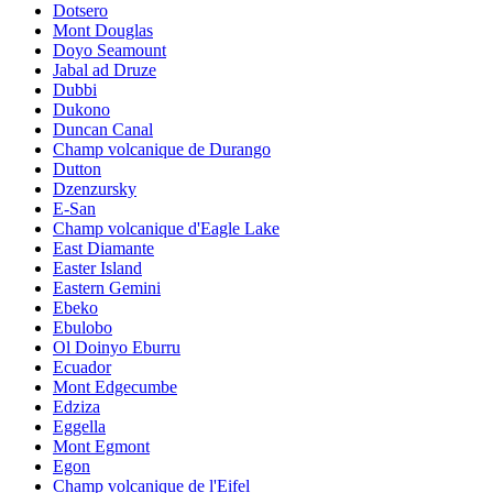
Dotsero
Mont Douglas
Doyo Seamount
Jabal ad Druze
Dubbi
Dukono
Duncan Canal
Champ volcanique de Durango
Dutton
Dzenzursky
E-San
Champ volcanique d'Eagle Lake
East Diamante
Easter Island
Eastern Gemini
Ebeko
Ebulobo
Ol Doinyo Eburru
Ecuador
Mont Edgecumbe
Edziza
Eggella
Mont Egmont
Egon
Champ volcanique de l'Eifel