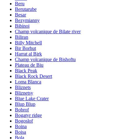
Beru
Berutarube
Besar
Bezymianny
Bibinoi
Champ volcanique de Bilate river
Biliran
Billy Mitchell
Bir Borhut
Harrat al Birk
Champ volcanique de Bishoftu
Plateau de Biu
Black Peak
Black Rock Desert
Loma Blanca
Bliznets
Bliznetsy
Blue Lake Crater
Blup Blup
Bobrof
Bogatyr ridge
Bogoslof
Boina
Boisa
Bola