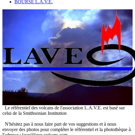
BOURSE L.A.V.E.
VOLCANS
/ Référentiel Volcans
L
'
A
ssociation
V
olcanologique
E
uropéenne
Le référentiel des volcans de l'association L.A.V.E. est basé sur
celui de la Smithsonian Institution
N'hésitez pas à nous faire part de vos suggestions et à nous
envoyer des photos pour compléter le référentiel et la photothèque à
l'adresse : lave@lave-volcans.com