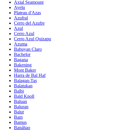
Axial Seamount
Ayelu
Plateau d'Azas
Azufral
Cerro del Azufre
Azul
Cerro Azul
Cerro Azul Quizapu
Azuma
Babuyan Claro
Bachelor
Bagana
Bakening
Mont Baker
Harra de Bal Haf
Balagan-Tas
Balatukan
Balbi
Bald Knoll
Baluan
Baluran
Balut
Bam
Bamus
Banáhao