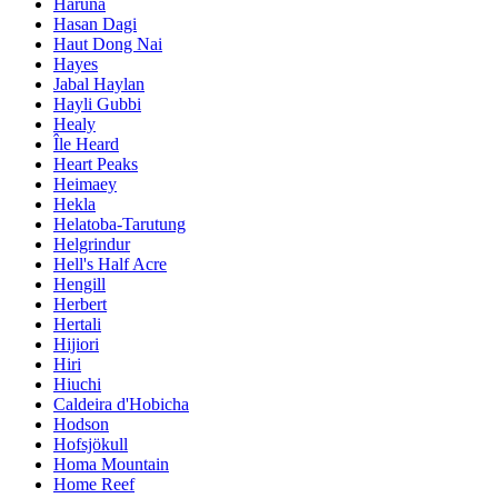
Haruna
Hasan Dagi
Haut Dong Nai
Hayes
Jabal Haylan
Hayli Gubbi
Healy
Île Heard
Heart Peaks
Heimaey
Hekla
Helatoba-Tarutung
Helgrindur
Hell's Half Acre
Hengill
Herbert
Hertali
Hijiori
Hiri
Hiuchi
Caldeira d'Hobicha
Hodson
Hofsjökull
Homa Mountain
Home Reef