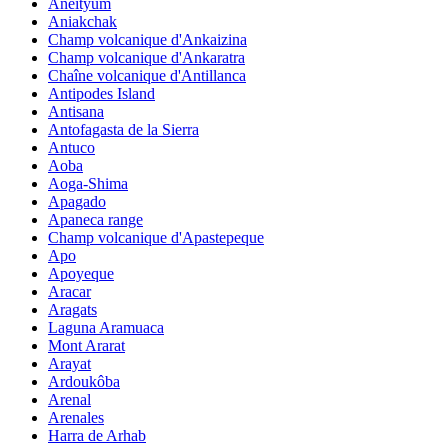
Aneityum
Aniakchak
Champ volcanique d'Ankaizina
Champ volcanique d'Ankaratra
Chaîne volcanique d'Antillanca
Antipodes Island
Antisana
Antofagasta de la Sierra
Antuco
Aoba
Aoga-Shima
Apagado
Apaneca range
Champ volcanique d'Apastepeque
Apo
Apoyeque
Aracar
Aragats
Laguna Aramuaca
Mont Ararat
Arayat
Ardoukôba
Arenal
Arenales
Harra de Arhab