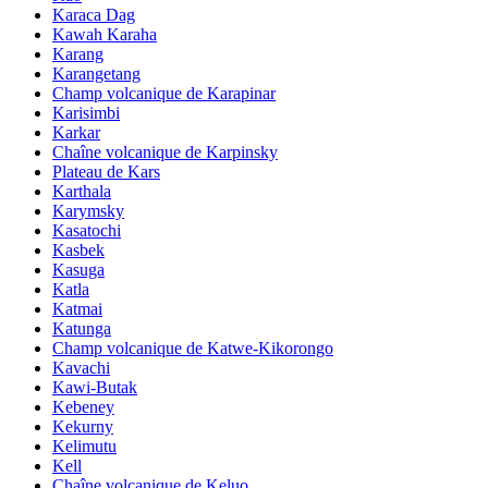
Karaca Dag
Kawah Karaha
Karang
Karangetang
Champ volcanique de Karapinar
Karisimbi
Karkar
Chaîne volcanique de Karpinsky
Plateau de Kars
Karthala
Karymsky
Kasatochi
Kasbek
Kasuga
Katla
Katmai
Katunga
Champ volcanique de Katwe-Kikorongo
Kavachi
Kawi-Butak
Kebeney
Kekurny
Kelimutu
Kell
Chaîne volcanique de Keluo