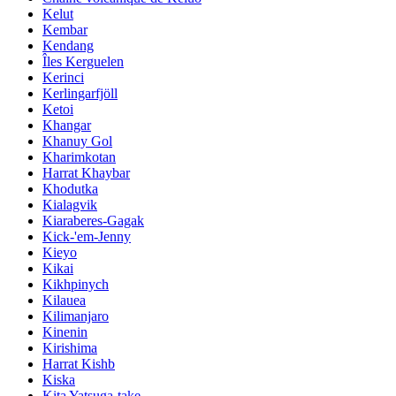
Kelut
Kembar
Kendang
Îles Kerguelen
Kerinci
Kerlingarfjöll
Ketoi
Khangar
Khanuy Gol
Kharimkotan
Harrat Khaybar
Khodutka
Kialagvik
Kiaraberes-Gagak
Kick-'em-Jenny
Kieyo
Kikai
Kikhpinych
Kilauea
Kilimanjaro
Kinenin
Kirishima
Harrat Kishb
Kiska
Kita Yatsuga-take