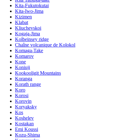
Kita-Fukutokutai
Kita-Iwo-Jima
Kizimen
Klabat
Kliuchevskoi
Kogaja-Jima
Kolbeinsey ridge
Chaîne volcanique de Kolokol
Komaga-Take
Komarov
Kone
Koniuji
Kookooligit Mountains
Koranga
Korath range
Koro
Korosi
Korovin
Koryaksky
Kos
Koshelev
Kostakan
Emi Koussi
Kozu-Shima