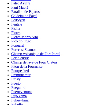
Falso Azufre
Fani Maoré
Farallon de Pajaros
Caldeira de Fayal
Fedotych
Fentale
Fisher
Flores
Flores Morro Alto
Pico do Fogo
Fonualei
Forecast Seamount
Champ volcanique de Fort Portal
Fort Selkirk
Champ de lave de Four Craters
Piton de la Fournaise
Fourpeaked
Fremrinamur
Frosty
Fuego
Fueguino
Fuerteventura
Fuji-Yama
Fukue-Jima
Fukujin