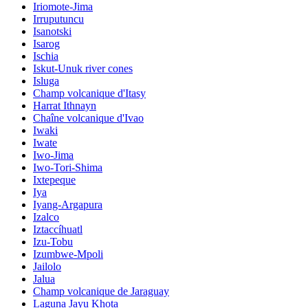
Iriomote-Jima
Irruputuncu
Isanotski
Isarog
Ischia
Iskut-Unuk river cones
Isluga
Champ volcanique d'Itasy
Harrat Ithnayn
Chaîne volcanique d'Ivao
Iwaki
Iwate
Iwo-Jima
Iwo-Tori-Shima
Ixtepeque
Iya
Iyang-Argapura
Izalco
Iztaccíhuatl
Izu-Tobu
Izumbwe-Mpoli
Jailolo
Jalua
Champ volcanique de Jaraguay
Laguna Jayu Khota