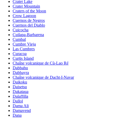
Crater Lake
Crater Mountain
Craters of the Moon
Crow Lagoon
Cuernos de Negros
Cuernos del Diablo
Cuicocha
Cuilapa-Barbarena
Cumbal
Cumbre Vieja
Las Cumbres
Curacoa
Curtis Island
Chaîne volcanique de Cù-Lao Ré
Dabbahu
Dabbayra
Chaîne volcanique de Dacht-I-Navar
Daikoku
Daisetsu
Dakataua
Dalaffilla
Dallol
Dama Ali
Damavend
Dana