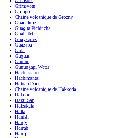
Grimsnes
Grímsvötn
Groppo
Chaîne volcanique de Grozny
Guadalupe
Guagua Pichincha
Guallatiri
Guayaques
Guazapa
Gufa
Guguan
Guntur
Gunungapi Wetar
Hachijo-Jima
Hachimantai
Hainan Dao
Chaîne volcanique de Hakkoda
Hakone
Haku-San
Haleakala
Halla
Hanish
Hargy
Harrah
Haruj