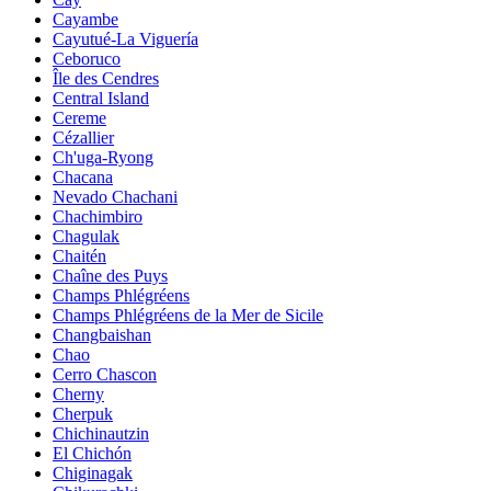
Cayambe
Cayutué-La Viguería
Ceboruco
Île des Cendres
Central Island
Cereme
Cézallier
Ch'uga-Ryong
Chacana
Nevado Chachani
Chachimbiro
Chagulak
Chaitén
Chaîne des Puys
Champs Phlégréens
Champs Phlégréens de la Mer de Sicile
Changbaishan
Chao
Cerro Chascon
Cherny
Cherpuk
Chichinautzin
El Chichón
Chiginagak