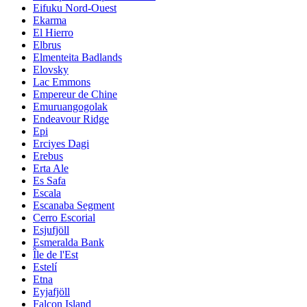
Eifuku Nord-Ouest
Ekarma
El Hierro
Elbrus
Elmenteita Badlands
Elovsky
Lac Emmons
Empereur de Chine
Emuruangogolak
Endeavour Ridge
Epi
Erciyes Dagi
Erebus
Erta Ale
Es Safa
Escala
Escanaba Segment
Cerro Escorial
Esjufjöll
Esmeralda Bank
Île de l'Est
Estelí
Etna
Eyjafjöll
Falcon Island