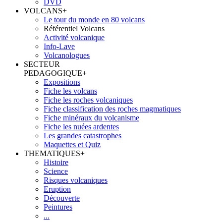
DVD
VOLCANS
+
Le tour du monde en 80 volcans
Référentiel Volcans
Activité volcanique
Info-Lave
Volcanologues
SECTEUR
PEDAGOGIQUE
+
Expositions
Fiche les volcans
Fiche les roches volcaniques
Fiche classification des roches magmatiques
Fiche minéraux du volcanisme
Fiche les nuées ardentes
Les grandes catastrophes
Maquettes et Quiz
THEMATIQUES
+
Histoire
Science
Risques volcaniques
Eruption
Découverte
Peintures
...