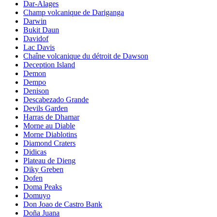
Dar-Alages
Champ volcanique de Dariganga
Darwin
Bukit Daun
Davidof
Lac Davis
Chaîne volcanique du détroit de Dawson
Deception Island
Demon
Dempo
Denison
Descabezado Grande
Devils Garden
Harras de Dhamar
Morne au Diable
Morne Diablotins
Diamond Craters
Didicas
Plateau de Dieng
Diky Greben
Dofen
Doma Peaks
Domuyo
Don Joao de Castro Bank
Doña Juana