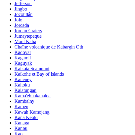
Jefferson
Jingbo
Jocotitlán
Jolo
Jorcada
Jordan Craters
Jumaytepeque
Mont Kaba
Chaîne volcanique de Kabargin Oth
Kadovar
Kagamil
Kaguyak
Kaikata Seamount
Kaikohe et Bay of Islands
Kaileney
Kaitoku
Kalatungan
Kama'ehuakanaloa
Kambalny
Kamen
Kawah Kamojang
Kana Keoki
Kanaga
Kanpu
Kao