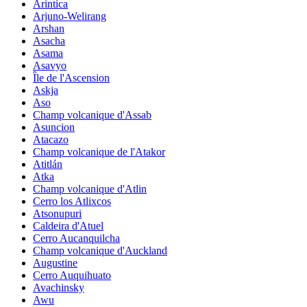
Arintica
Arjuno-Welirang
Arshan
Asacha
Asama
Asavyo
Île de l'Ascension
Askja
Aso
Champ volcanique d'Assab
Asuncion
Atacazo
Champ volcanique de l'Atakor
Atitlán
Atka
Champ volcanique d'Atlin
Cerro los Atlixcos
Atsonupuri
Caldeira d'Atuel
Cerro Aucanquilcha
Champ volcanique d'Auckland
Augustine
Cerro Auquihuato
Avachinsky
Awu