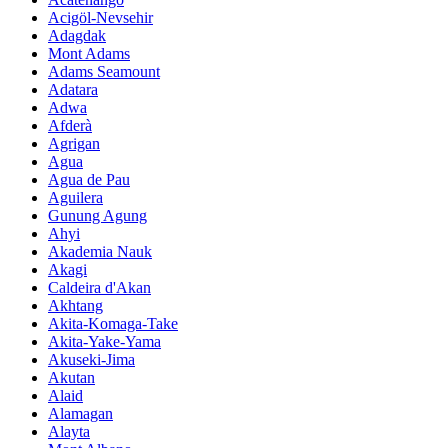
Acigöl-Nevsehir
Adagdak
Mont Adams
Adams Seamount
Adatara
Adwa
Afderà
Agrigan
Agua
Agua de Pau
Aguilera
Gunung Agung
Ahyi
Akademia Nauk
Akagi
Caldeira d'Akan
Akhtang
Akita-Komaga-Take
Akita-Yake-Yama
Akuseki-Jima
Akutan
Alaid
Alamagan
Alayta