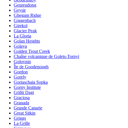
Geureudong
Geysir
Ghegam Ridge
Giggenbach
Girekol
Glacier Peak
La Gloria
Golan Heights
Golaya
Golden Trout Creek
Chaîne volcanique de Golets-Tornyi
Golovnin
Île de Goodenough
Gordon
Gorely
Goriaschaia Sopka
Gorny Institute
Göllü Dagi
Graciosa
Granada
Grande Canarie
Great Sitkin
Griggs
La Grille