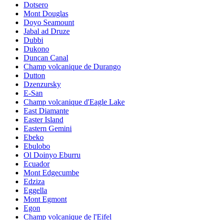
Dotsero
Mont Douglas
Doyo Seamount
Jabal ad Druze
Dubbi
Dukono
Duncan Canal
Champ volcanique de Durango
Dutton
Dzenzursky
E-San
Champ volcanique d'Eagle Lake
East Diamante
Easter Island
Eastern Gemini
Ebeko
Ebulobo
Ol Doinyo Eburru
Ecuador
Mont Edgecumbe
Edziza
Eggella
Mont Egmont
Egon
Champ volcanique de l'Eifel