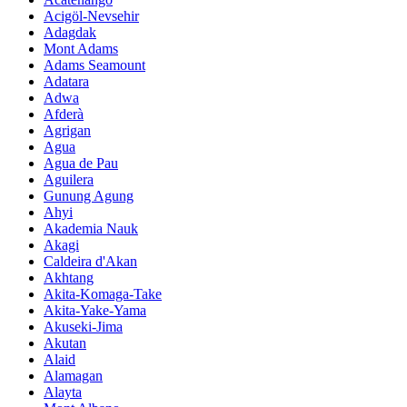
Acigöl-Nevsehir
Adagdak
Mont Adams
Adams Seamount
Adatara
Adwa
Afderà
Agrigan
Agua
Agua de Pau
Aguilera
Gunung Agung
Ahyi
Akademia Nauk
Akagi
Caldeira d'Akan
Akhtang
Akita-Komaga-Take
Akita-Yake-Yama
Akuseki-Jima
Akutan
Alaid
Alamagan
Alayta