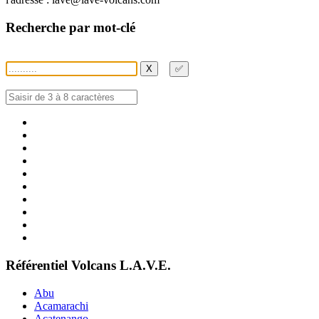
Recherche par mot-clé
X
✅
Référentiel Volcans L.A.V.E.
Abu
Acamarachi
Acatenango