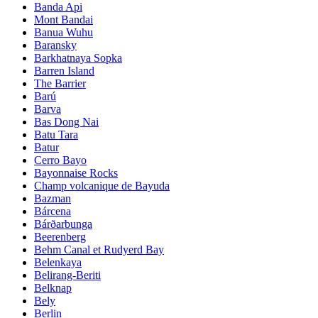
Banda Api
Mont Bandai
Banua Wuhu
Baransky
Barkhatnaya Sopka
Barren Island
The Barrier
Barú
Barva
Bas Dong Nai
Batu Tara
Batur
Cerro Bayo
Bayonnaise Rocks
Champ volcanique de Bayuda
Bazman
Bárcena
Bárðarbunga
Beerenberg
Behm Canal et Rudyerd Bay
Belenkaya
Belirang-Beriti
Belknap
Bely
Berlin