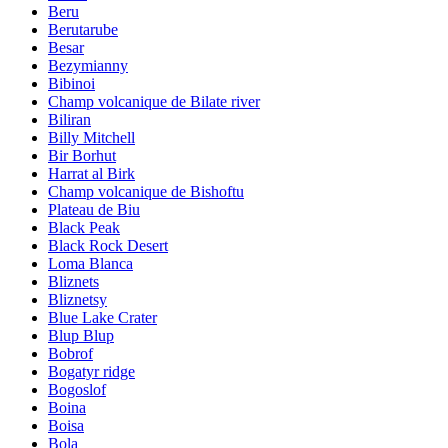
Beru
Berutarube
Besar
Bezymianny
Bibinoi
Champ volcanique de Bilate river
Biliran
Billy Mitchell
Bir Borhut
Harrat al Birk
Champ volcanique de Bishoftu
Plateau de Biu
Black Peak
Black Rock Desert
Loma Blanca
Bliznets
Bliznetsy
Blue Lake Crater
Blup Blup
Bobrof
Bogatyr ridge
Bogoslof
Boina
Boisa
Bola