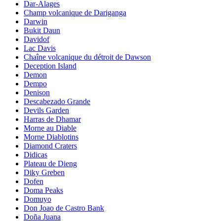
Dar-Alages
Champ volcanique de Dariganga
Darwin
Bukit Daun
Davidof
Lac Davis
Chaîne volcanique du détroit de Dawson
Deception Island
Demon
Dempo
Denison
Descabezado Grande
Devils Garden
Harras de Dhamar
Morne au Diable
Morne Diablotins
Diamond Craters
Didicas
Plateau de Dieng
Diky Greben
Dofen
Doma Peaks
Domuyo
Don Joao de Castro Bank
Doña Juana