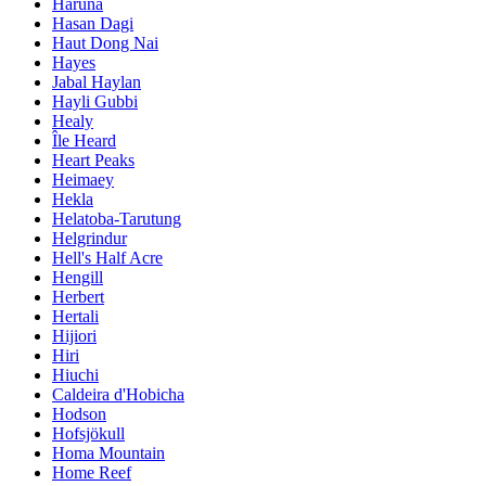
Haruna
Hasan Dagi
Haut Dong Nai
Hayes
Jabal Haylan
Hayli Gubbi
Healy
Île Heard
Heart Peaks
Heimaey
Hekla
Helatoba-Tarutung
Helgrindur
Hell's Half Acre
Hengill
Herbert
Hertali
Hijiori
Hiri
Hiuchi
Caldeira d'Hobicha
Hodson
Hofsjökull
Homa Mountain
Home Reef