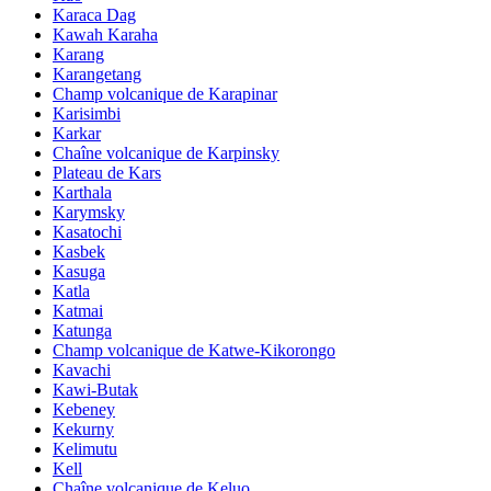
Karaca Dag
Kawah Karaha
Karang
Karangetang
Champ volcanique de Karapinar
Karisimbi
Karkar
Chaîne volcanique de Karpinsky
Plateau de Kars
Karthala
Karymsky
Kasatochi
Kasbek
Kasuga
Katla
Katmai
Katunga
Champ volcanique de Katwe-Kikorongo
Kavachi
Kawi-Butak
Kebeney
Kekurny
Kelimutu
Kell
Chaîne volcanique de Keluo