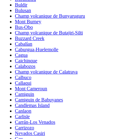
Buldir
Bulusan
Champ volcanique de Bunyaruguru
Mont Burney
Bus-Obo
Champ volcanique de Butajiri-Silti
Buzzard Creek
Cabalían
Caburgua-Huelemolle
Cagua
Caichinque
Calabozos
Champ volcanique de Calatrava
Calbuco
Callaqui
Mont Cameroun
Camiguin
Camiguin de Babuyanes
Candlemas Island
Canlaon
Carlisle
Carrán-Los Venados
Carrizozo
Nevados Casiri
Cay