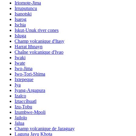
Iriomote-Jima
Irruputuncu
Isanotski
Isarog
Ischia
Iskut-Unuk river cones
Isluga
Champ volcanique d'Itasy
Harrat Ithnayn
Chaîne volcanique d'Ivao
Iwaki
Iwate
Iwo-Jima
Iwo-Tori-Shima
Ixtepeque
Iya
Iyang-Argapura
Izalco
Iztaccíhuatl
Izu-Tobu
Izumbwe-Mpoli
Jailolo
Jalua
Champ volcanique de Jaraguay
Laguna Jayu Khota