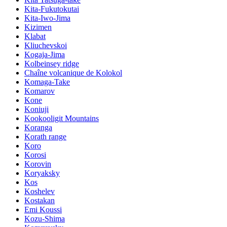
Kita-Fukutokutai
Kita-Iwo-Jima
Kizimen
Klabat
Kliuchevskoi
Kogaja-Jima
Kolbeinsey ridge
Chaîne volcanique de Kolokol
Komaga-Take
Komarov
Kone
Koniuji
Kookooligit Mountains
Koranga
Korath range
Koro
Korosi
Korovin
Koryaksky
Kos
Koshelev
Kostakan
Emi Koussi
Kozu-Shima