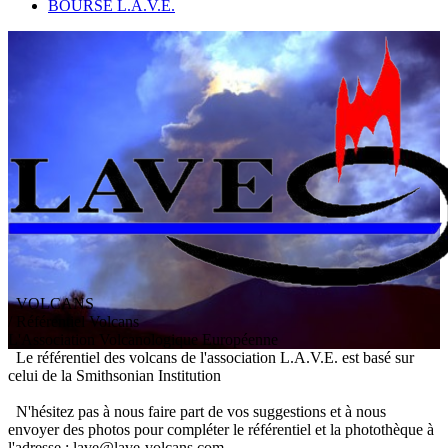
BOURSE L.A.V.E.
VOLCANS
/ Référentiel Volcans
L
'
A
ssociation
V
olcanologique
E
uropéenne
Le référentiel des volcans de l'association L.A.V.E. est basé sur
celui de la Smithsonian Institution
N'hésitez pas à nous faire part de vos suggestions et à nous
envoyer des photos pour compléter le référentiel et la photothèque à
l'adresse : lave@lave-volcans.com