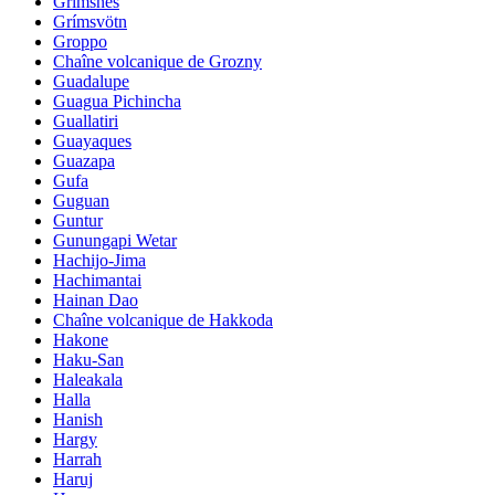
Grimsnes
Grímsvötn
Groppo
Chaîne volcanique de Grozny
Guadalupe
Guagua Pichincha
Guallatiri
Guayaques
Guazapa
Gufa
Guguan
Guntur
Gunungapi Wetar
Hachijo-Jima
Hachimantai
Hainan Dao
Chaîne volcanique de Hakkoda
Hakone
Haku-San
Haleakala
Halla
Hanish
Hargy
Harrah
Haruj