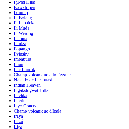
Igwisi Hills
Kawah Ijen
Iktunup
Ili Boleng
Ili Labalekan
Ili Muda
Ili Werung
Iliamna
Illiniza
Ilopango
Ilyinsky
Imbabura
Imun
Lac Imuruk
Champ volcanique d'In Ezzane
Nevado de Incahuasi
Indian Heaven
Ingakslugwat Hills
Inielika
Inierie
Inyo Craters
Champ volcanique d'Ipala
Iraya
Irazú
Iriga