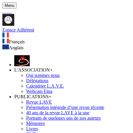
Menu
Espace Adhérent
Français
Anglais
L'ASSOCIATION
+
Qui sommes nous
Délégations
Calendrier L.A.V.E.
Webcam Etna
PUBLICATIONS
+
Revue LAVE
Présentation intégrale d’une revue récente
40 ans de la revue LAVE à la une
Portraits de quelques uns de nos auteurs
Mémoires
Livres