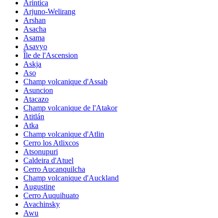
Arintica
Arjuno-Welirang
Arshan
Asacha
Asama
Asavyo
Île de l'Ascension
Askja
Aso
Champ volcanique d'Assab
Asuncion
Atacazo
Champ volcanique de l'Atakor
Atitlán
Atka
Champ volcanique d'Atlin
Cerro los Atlixcos
Atsonupuri
Caldeira d'Atuel
Cerro Aucanquilcha
Champ volcanique d'Auckland
Augustine
Cerro Auquihuato
Avachinsky
Awu