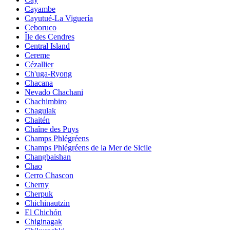
Cayambe
Cayutué-La Viguería
Ceboruco
Île des Cendres
Central Island
Cereme
Cézallier
Ch'uga-Ryong
Chacana
Nevado Chachani
Chachimbiro
Chagulak
Chaitén
Chaîne des Puys
Champs Phlégréens
Champs Phlégréens de la Mer de Sicile
Changbaishan
Chao
Cerro Chascon
Cherny
Cherpuk
Chichinautzin
El Chichón
Chiginagak