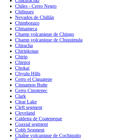
Chikurachki
Chiles - Cerro Negro
Chiliques
Nevados de Chillán
Chimborazo
Chinameca
Champ volcanique de Chingo
Champ volcanique de Chiquimula
Chiracha
Chirinkotan
Chirip
Chirpoi
Chokai
Chyulu Hills
Cerro el Ciguatepe
Cinnamon Butte
Cerro Cinotepec
Clark
Clear Lake
Cleft segment
Cleveland
Caldeira de Coatepeque
Coaxial segment
Cobb Segment
Chaîne volcanique de Cochiquito