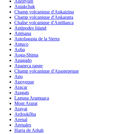
Aneityum
Aniakchak
Champ volcanique d'Ankaizina
Champ volcanique d'Ankaratra
Chaîne volcanique d'Antillanca
Antipodes Island
Antisana
Antofagasta de la Sierra
Antuco
Aoba
Aoga-Shima
Apagado
Apaneca range
Champ volcanique d'Apastepeque
Apo
Apoyeque
Aracar
Aragats
Laguna Aramuaca
Mont Ararat
Arayat
Ardoukôba
Arenal
Arenales
Harra de Arhab