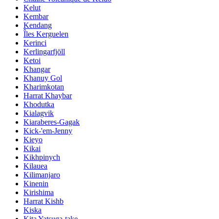
Kelut
Kembar
Kendang
Îles Kerguelen
Kerinci
Kerlingarfjöll
Ketoi
Khangar
Khanuy Gol
Kharimkotan
Harrat Khaybar
Khodutka
Kialagvik
Kiaraberes-Gagak
Kick-'em-Jenny
Kieyo
Kikai
Kikhpinych
Kilauea
Kilimanjaro
Kinenin
Kirishima
Harrat Kishb
Kiska
Kita Yatsuga-take