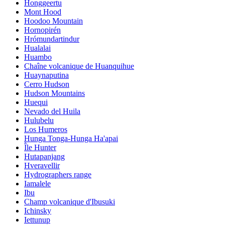
Honggeertu
Mont Hood
Hoodoo Mountain
Hornopirén
Hrómundartindur
Hualalai
Huambo
Chaîne volcanique de Huanquihue
Huaynaputina
Cerro Hudson
Hudson Mountains
Huequi
Nevado del Huila
Hulubelu
Los Humeros
Hunga Tonga-Hunga Ha'apai
Île Hunter
Hutapanjang
Hveravellir
Hydrographers range
Iamalele
Ibu
Champ volcanique d'Ibusuki
Ichinsky
Iettunup