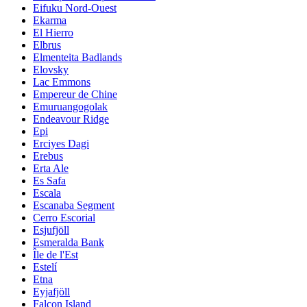
Eifuku Nord-Ouest
Ekarma
El Hierro
Elbrus
Elmenteita Badlands
Elovsky
Lac Emmons
Empereur de Chine
Emuruangogolak
Endeavour Ridge
Epi
Erciyes Dagi
Erebus
Erta Ale
Es Safa
Escala
Escanaba Segment
Cerro Escorial
Esjufjöll
Esmeralda Bank
Île de l'Est
Estelí
Etna
Eyjafjöll
Falcon Island