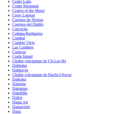
Crater Lake
Crater Mountain
Craters of the Moon
Crow Lagoon
Cuernos de Negros
Cuernos del Diablo
Cuicocha
Cuilapa-Barbarena
Cumbal
Cumbre Vieja
Las Cumbres
Curacoa
Curtis Island
Chaîne volcanique de Cù-Lao Ré
Dabbahu
Dabbayra
Chaîne volcanique de Dacht-I-Navar
Daikoku
Daisetsu
Dakataua
Dalaffilla
Dallol
Dama Ali
Damavend
Dana