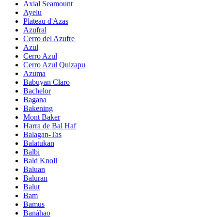
Axial Seamount
Ayelu
Plateau d'Azas
Azufral
Cerro del Azufre
Azul
Cerro Azul
Cerro Azul Quizapu
Azuma
Babuyan Claro
Bachelor
Bagana
Bakening
Mont Baker
Harra de Bal Haf
Balagan-Tas
Balatukan
Balbi
Bald Knoll
Baluan
Baluran
Balut
Bam
Bamus
Banáhao