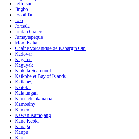
Jefferson
Jingbo
Jocotitlán
Jolo
Jorcada
Jordan Craters
Jumaytepeque
Mont Kaba
Chaîne volcanique de Kabargin Oth
Kadovar
Kagamil
Kaguyak
Kaikata Seamount
Kaikohe et Bay of Islands
Kaileney
Kaitoku
Kalatungan
Kama'ehuakanaloa
Kambalny
Kamen
Kawah Kamojang
Kana Keoki
Kanaga
Kanpu
Kao