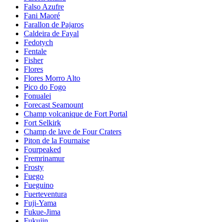
Falso Azufre
Fani Maoré
Farallon de Pajaros
Caldeira de Fayal
Fedotych
Fentale
Fisher
Flores
Flores Morro Alto
Pico do Fogo
Fonualei
Forecast Seamount
Champ volcanique de Fort Portal
Fort Selkirk
Champ de lave de Four Craters
Piton de la Fournaise
Fourpeaked
Fremrinamur
Frosty
Fuego
Fueguino
Fuerteventura
Fuji-Yama
Fukue-Jima
Fukujin