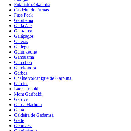
Fukutoku-Okanoba
Caldeira de Furnas
Fuss Peak
Gabillema
Gada Ale
Gaja-jima
Galápagos
Galeras
Gallego
Galunggung
Gamalama
Gamchen
Gamkonora
Garbes
Chaîne volcanique de Garbuna
Gareloi
Lac Garibaldi
Mont Garibaldi
Garove
Garua Harbour
Gaua
Caldeira de Gedamsa
Gede
Genovesa
Geodesistoy