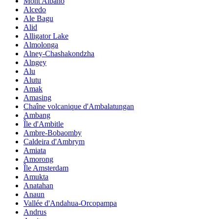
Mont Albano
Alcedo
Ale Bagu
Alid
Alligator Lake
Almolonga
Alney-Chashakondzha
Alngey
Alu
Alutu
Amak
Amasing
Chaîne volcanique d'Ambalatungan
Ambang
Île d'Ambitle
Ambre-Bobaomby
Caldeira d'Ambrym
Amiata
Amorong
Île Amsterdam
Amukta
Anatahan
Anaun
Vallée d'Andahua-Orcopampa
Andrus