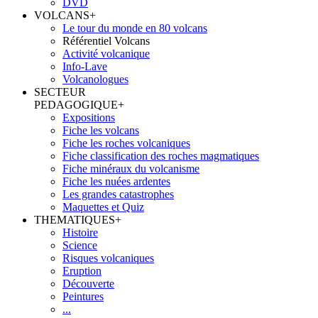
DVD
VOLCANS
+
Le tour du monde en 80 volcans
Référentiel Volcans
Activité volcanique
Info-Lave
Volcanologues
SECTEUR
PEDAGOGIQUE
+
Expositions
Fiche les volcans
Fiche les roches volcaniques
Fiche classification des roches magmatiques
Fiche minéraux du volcanisme
Fiche les nuées ardentes
Les grandes catastrophes
Maquettes et Quiz
THEMATIQUES
+
Histoire
Science
Risques volcaniques
Eruption
Découverte
Peintures
...