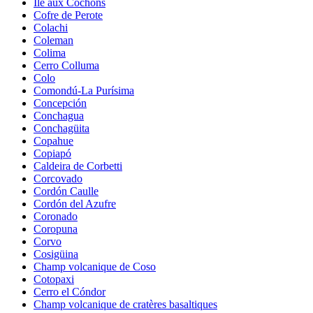
Île aux Cochons
Cofre de Perote
Colachi
Coleman
Colima
Cerro Colluma
Colo
Comondú-La Purísima
Concepción
Conchagua
Conchagüita
Copahue
Copiapó
Caldeira de Corbetti
Corcovado
Cordón Caulle
Cordón del Azufre
Coronado
Coropuna
Corvo
Cosigüina
Champ volcanique de Coso
Cotopaxi
Cerro el Cóndor
Champ volcanique de cratères basaltiques