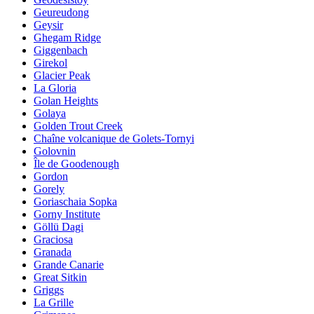
Geureudong
Geysir
Ghegam Ridge
Giggenbach
Girekol
Glacier Peak
La Gloria
Golan Heights
Golaya
Golden Trout Creek
Chaîne volcanique de Golets-Tornyi
Golovnin
Île de Goodenough
Gordon
Gorely
Goriaschaia Sopka
Gorny Institute
Göllü Dagi
Graciosa
Granada
Grande Canarie
Great Sitkin
Griggs
La Grille