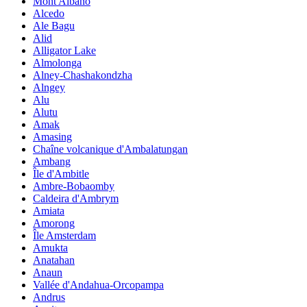
Mont Albano
Alcedo
Ale Bagu
Alid
Alligator Lake
Almolonga
Alney-Chashakondzha
Alngey
Alu
Alutu
Amak
Amasing
Chaîne volcanique d'Ambalatungan
Ambang
Île d'Ambitle
Ambre-Bobaomby
Caldeira d'Ambrym
Amiata
Amorong
Île Amsterdam
Amukta
Anatahan
Anaun
Vallée d'Andahua-Orcopampa
Andrus