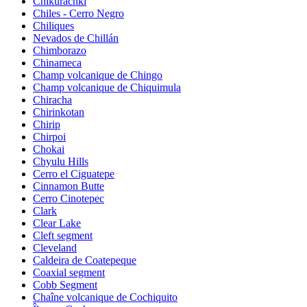
Chikurachki
Chiles - Cerro Negro
Chiliques
Nevados de Chillán
Chimborazo
Chinameca
Champ volcanique de Chingo
Champ volcanique de Chiquimula
Chiracha
Chirinkotan
Chirip
Chirpoi
Chokai
Chyulu Hills
Cerro el Ciguatepe
Cinnamon Butte
Cerro Cinotepec
Clark
Clear Lake
Cleft segment
Cleveland
Caldeira de Coatepeque
Coaxial segment
Cobb Segment
Chaîne volcanique de Cochiquito