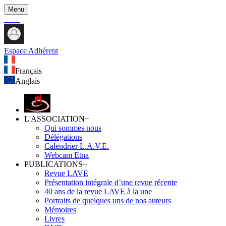
Menu
Espace Adhérent
Français
Anglais
L'ASSOCIATION
+
Qui sommes nous
Délégations
Calendrier L.A.V.E.
Webcam Etna
PUBLICATIONS
+
Revue LAVE
Présentation intégrale d’une revue récente
40 ans de la revue LAVE à la une
Portraits de quelques uns de nos auteurs
Mémoires
Livres