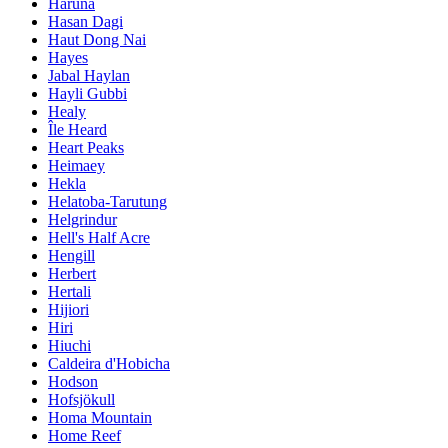
Haruna
Hasan Dagi
Haut Dong Nai
Hayes
Jabal Haylan
Hayli Gubbi
Healy
Île Heard
Heart Peaks
Heimaey
Hekla
Helatoba-Tarutung
Helgrindur
Hell's Half Acre
Hengill
Herbert
Hertali
Hijiori
Hiri
Hiuchi
Caldeira d'Hobicha
Hodson
Hofsjökull
Homa Mountain
Home Reef