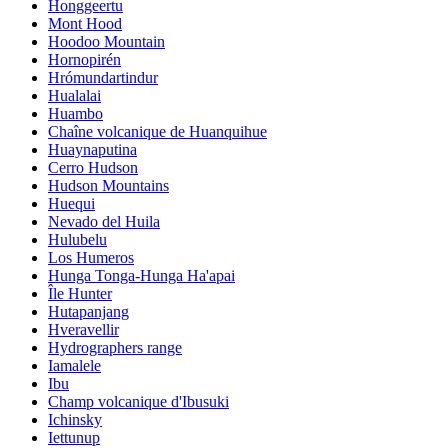
Honggeertu
Mont Hood
Hoodoo Mountain
Hornopirén
Hrómundartindur
Hualalai
Huambo
Chaîne volcanique de Huanquihue
Huaynaputina
Cerro Hudson
Hudson Mountains
Huequi
Nevado del Huila
Hulubelu
Los Humeros
Hunga Tonga-Hunga Ha'apai
Île Hunter
Hutapanjang
Hveravellir
Hydrographers range
Iamalele
Ibu
Champ volcanique d'Ibusuki
Ichinsky
Iettunup