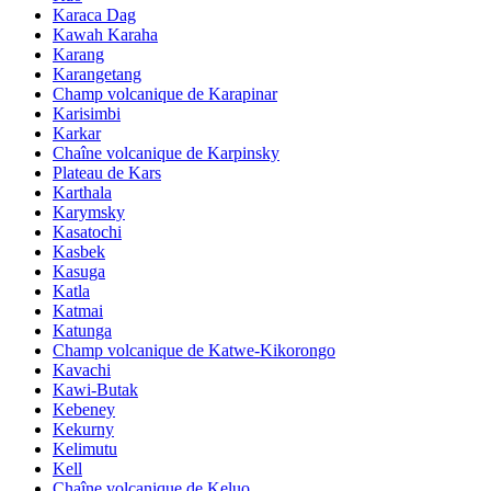
Karaca Dag
Kawah Karaha
Karang
Karangetang
Champ volcanique de Karapinar
Karisimbi
Karkar
Chaîne volcanique de Karpinsky
Plateau de Kars
Karthala
Karymsky
Kasatochi
Kasbek
Kasuga
Katla
Katmai
Katunga
Champ volcanique de Katwe-Kikorongo
Kavachi
Kawi-Butak
Kebeney
Kekurny
Kelimutu
Kell
Chaîne volcanique de Keluo