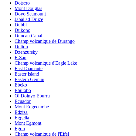
Dotsero
Mont Douglas
Doyo Seamount
Jabal ad Druze
Dubbi
Dukono
Duncan Canal
Champ volcanique de Durango
Dutton
Dzenzursky
E-San
Champ volcanique d'Eagle Lake
East Diamante
Easter Island
Eastern Gemini
Ebeko
Ebulobo
Ol Doinyo Eburru
Ecuador
Mont Edgecumbe
Edziza
Eggella
Mont Egmont
Egon
Champ volcanique de l'Eifel