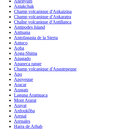
Aneityum
Aniakchak
Champ volcanique d'Ankaizina
Champ volcanique d'Ankaratra
Chaîne volcanique d'Antillanca
Antipodes Island
Antisana
Antofagasta de la Sierra
Antuco
Aoba
Aoga-Shima
Apagado
Apaneca range
Champ volcanique d'Apastepeque
Apo
Apoyeque
Aracar
Aragats
Laguna Aramuaca
Mont Ararat
Arayat
Ardoukôba
Arenal
Arenales
Harra de Arhab