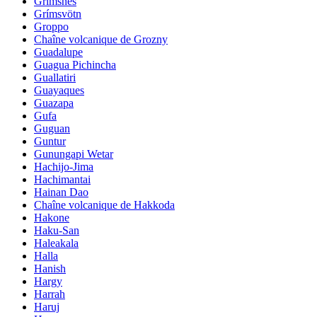
Grimsnes
Grímsvötn
Groppo
Chaîne volcanique de Grozny
Guadalupe
Guagua Pichincha
Guallatiri
Guayaques
Guazapa
Gufa
Guguan
Guntur
Gunungapi Wetar
Hachijo-Jima
Hachimantai
Hainan Dao
Chaîne volcanique de Hakkoda
Hakone
Haku-San
Haleakala
Halla
Hanish
Hargy
Harrah
Haruj