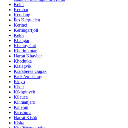
Kelut
Kembar
Kendang
Îles Kerguelen
Kerinci
Kerlingarfjöll
Ketoi
Khangar
Khanuy Gol
Kharimkotan
Harrat Khaybar
Khodutka
Kialagvik
Kiaraberes-Gagak
Kick-'em-Jenny
Kieyo
Kikai
Kikhpinych
Kilauea
Kilimanjaro
Kinenin
Kirishima
Harrat Kishb
Kiska
Kita Yatsuga-take