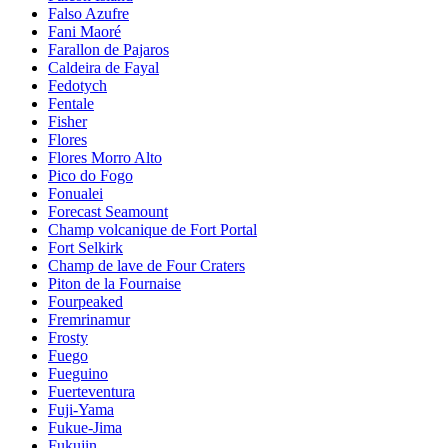
Falso Azufre
Fani Maoré
Farallon de Pajaros
Caldeira de Fayal
Fedotych
Fentale
Fisher
Flores
Flores Morro Alto
Pico do Fogo
Fonualei
Forecast Seamount
Champ volcanique de Fort Portal
Fort Selkirk
Champ de lave de Four Craters
Piton de la Fournaise
Fourpeaked
Fremrinamur
Frosty
Fuego
Fueguino
Fuerteventura
Fuji-Yama
Fukue-Jima
Fukujin