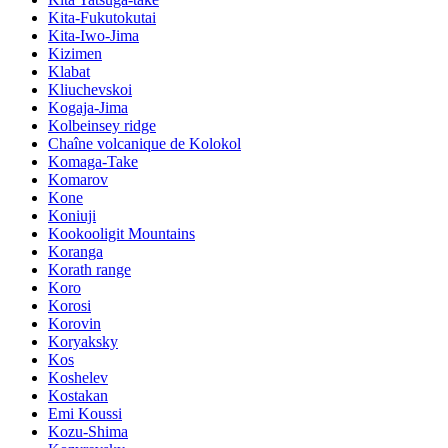
Kita-Fukutokutai
Kita-Iwo-Jima
Kizimen
Klabat
Kliuchevskoi
Kogaja-Jima
Kolbeinsey ridge
Chaîne volcanique de Kolokol
Komaga-Take
Komarov
Kone
Koniuji
Kookooligit Mountains
Koranga
Korath range
Koro
Korosi
Korovin
Koryaksky
Kos
Koshelev
Kostakan
Emi Koussi
Kozu-Shima