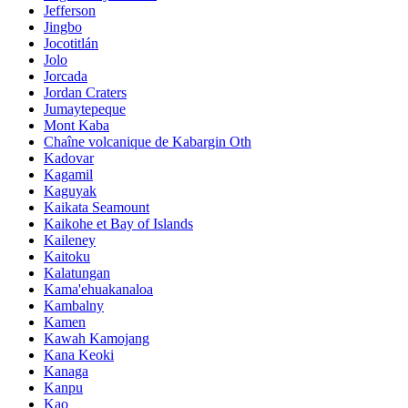
Jefferson
Jingbo
Jocotitlán
Jolo
Jorcada
Jordan Craters
Jumaytepeque
Mont Kaba
Chaîne volcanique de Kabargin Oth
Kadovar
Kagamil
Kaguyak
Kaikata Seamount
Kaikohe et Bay of Islands
Kaileney
Kaitoku
Kalatungan
Kama'ehuakanaloa
Kambalny
Kamen
Kawah Kamojang
Kana Keoki
Kanaga
Kanpu
Kao