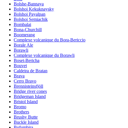
Bolshe-Bannaya
Bolshoi Kekuknaysky
Bolshoi Payalpan
Bolshoi Semiachik
Bombalai
Bona-Churchill
Boomerang
Complexe volcanique du Bora-Bericcio
Borale Ale
Borawli
Complexe volcanique du Borawli
Boset-Bericha
Bouvet
Caldeira de Bratan
Brava
Cerro Bravo
Brennisteinsfjöll
Bridge river cones
Bridgeman Island
Bristol Island
Bromo
Brothers
Brushy Butte
Buckle Island
Bufumbira