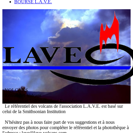
BOURSE L.A.V.E.
VOLCANS
/ Référentiel Volcans
L
'
A
ssociation
V
olcanologique
E
uropéenne
Le référentiel des volcans de l'association L.A.V.E. est basé sur
celui de la Smithsonian Institution
N'hésitez pas à nous faire part de vos suggestions et à nous
envoyer des photos pour compléter le référentiel et la photothèque à
l'adresse : lave@lave-volcans.com