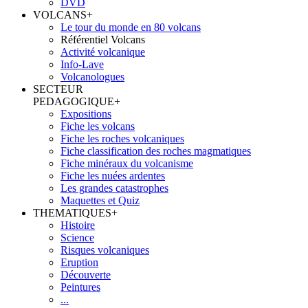
DVD
VOLCANS
+
Le tour du monde en 80 volcans
Référentiel Volcans
Activité volcanique
Info-Lave
Volcanologues
SECTEUR
PEDAGOGIQUE
+
Expositions
Fiche les volcans
Fiche les roches volcaniques
Fiche classification des roches magmatiques
Fiche minéraux du volcanisme
Fiche les nuées ardentes
Les grandes catastrophes
Maquettes et Quiz
THEMATIQUES
+
Histoire
Science
Risques volcaniques
Eruption
Découverte
Peintures
...