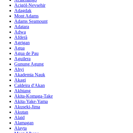
Acigöl-Nevsehir
Adagdak
Mont Adams
Adams Seamount
Adatara
Adwa
Afderà
Agrigan
Agua
Agua de Pau
Aguilera
Gunung Agung
Ahyi
Akademia Nauk
Akagi
Caldeira d'Akan
Akhtang
Akita-Komaga-Take
Akita-Yake-Yama
Akuseki-Jima
Akutan
Alaid
Alamagan
Alayta