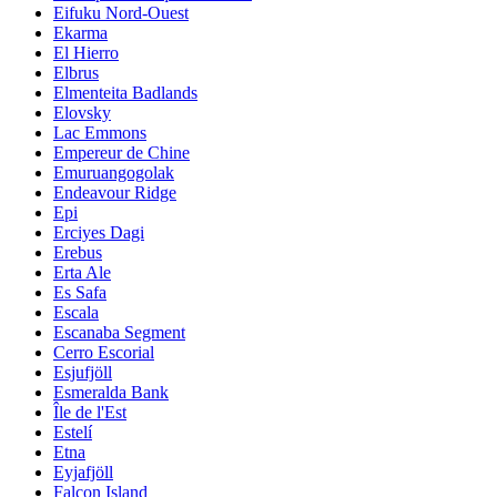
Eifuku Nord-Ouest
Ekarma
El Hierro
Elbrus
Elmenteita Badlands
Elovsky
Lac Emmons
Empereur de Chine
Emuruangogolak
Endeavour Ridge
Epi
Erciyes Dagi
Erebus
Erta Ale
Es Safa
Escala
Escanaba Segment
Cerro Escorial
Esjufjöll
Esmeralda Bank
Île de l'Est
Estelí
Etna
Eyjafjöll
Falcon Island