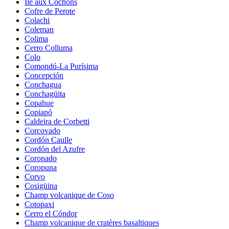
Île aux Cochons
Cofre de Perote
Colachi
Coleman
Colima
Cerro Colluma
Colo
Comondú-La Purísima
Concepción
Conchagua
Conchagüita
Copahue
Copiapó
Caldeira de Corbetti
Corcovado
Cordón Caulle
Cordón del Azufre
Coronado
Coropuna
Corvo
Cosigüina
Champ volcanique de Coso
Cotopaxi
Cerro el Cóndor
Champ volcanique de cratères basaltiques