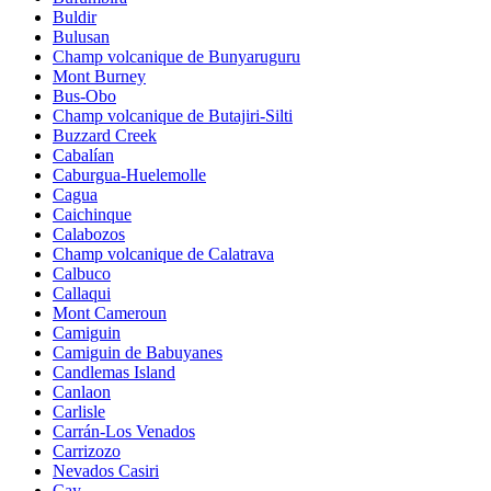
Buldir
Bulusan
Champ volcanique de Bunyaruguru
Mont Burney
Bus-Obo
Champ volcanique de Butajiri-Silti
Buzzard Creek
Cabalían
Caburgua-Huelemolle
Cagua
Caichinque
Calabozos
Champ volcanique de Calatrava
Calbuco
Callaqui
Mont Cameroun
Camiguin
Camiguin de Babuyanes
Candlemas Island
Canlaon
Carlisle
Carrán-Los Venados
Carrizozo
Nevados Casiri
Cay