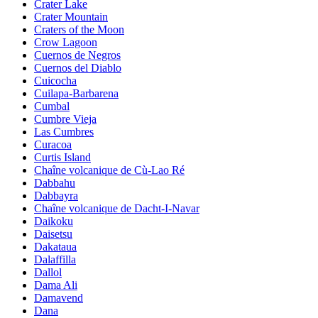
Crater Lake
Crater Mountain
Craters of the Moon
Crow Lagoon
Cuernos de Negros
Cuernos del Diablo
Cuicocha
Cuilapa-Barbarena
Cumbal
Cumbre Vieja
Las Cumbres
Curacoa
Curtis Island
Chaîne volcanique de Cù-Lao Ré
Dabbahu
Dabbayra
Chaîne volcanique de Dacht-I-Navar
Daikoku
Daisetsu
Dakataua
Dalaffilla
Dallol
Dama Ali
Damavend
Dana