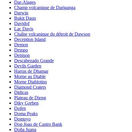
Dar-Alages
Champ volcanique de Dariganga
Darwin
Bukit Daun
Davidof
Lac Davis
Chaîne volcanique du détroit de Dawson
Deception Island
Demon
Dempo
Denison
Descabezado Grande
Devils Garden
Harras de Dhamar
Morne au Diable
Morne Diablotins
Diamond Craters
Didicas
Plateau de Dieng
Diky Greben
Dofen
Doma Peaks
Domuyo
Don Joao de Castro Bank
Doña Juana