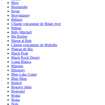
Beru
Berutarube
Besar
Bezymianny
Bibinoi
Champ volcanique de Bilate river
Biliran
Billy Mitchell
Bir Borhut
Harrat al Birk
Champ volcanique de Bishoftu
Plateau de Biu
Black Peak
Black Rock Desert
Loma Blanca
Bliznets
Bliznetsy
Blue Lake Crater
Blup Blup
Bobrof
Bogatyr ridge
Bogoslof
Boina
Boisa
Bola