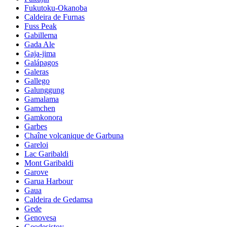
Fukutoku-Okanoba
Caldeira de Furnas
Fuss Peak
Gabillema
Gada Ale
Gaja-jima
Galápagos
Galeras
Gallego
Galunggung
Gamalama
Gamchen
Gamkonora
Garbes
Chaîne volcanique de Garbuna
Gareloi
Lac Garibaldi
Mont Garibaldi
Garove
Garua Harbour
Gaua
Caldeira de Gedamsa
Gede
Genovesa
Geodesistoy