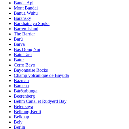
Banda Api
Mont Bandai
Banua Wuhu
Baransky
Barkhatnaya Sopka
Barren Island
The Barrier
Barú
Barva
Bas Dong Nai
Batu Tara
Batur
Cerro Bayo
Bayonnaise Rocks
Champ volcanique de Bayuda
Bazman
Bárcena
Bárðarbunga
Beerenberg
Behm Canal et Rudyerd Bay
Belenkaya
Belirang-Beriti
Belknap
Bely
Berlin