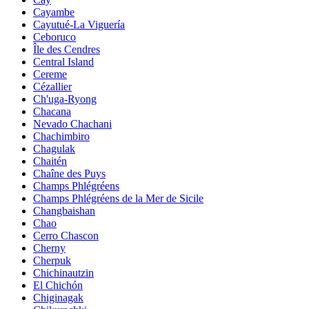
Cayambe
Cayutué-La Viguería
Ceboruco
Île des Cendres
Central Island
Cereme
Cézallier
Ch'uga-Ryong
Chacana
Nevado Chachani
Chachimbiro
Chagulak
Chaitén
Chaîne des Puys
Champs Phlégréens
Champs Phlégréens de la Mer de Sicile
Changbaishan
Chao
Cerro Chascon
Cherny
Cherpuk
Chichinautzin
El Chichón
Chiginagak