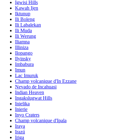
Igwisi Hills
Kawah Ijen
Iktunup
Ili Boleng
Ili Labalekan
Ili Muda
Ili Werung
Iliamna
Illiniza
Ilopango
Ilyinsky
Imbabura
Imun
Lac Imuruk
Champ volcanique d'In Ezzane
Nevado de Incahuasi
Indian Heaven
Ingakslugwat Hills
Inielika
Inierie
Inyo Craters
Champ volcanique d'Ipala
Iraya
Irazú
Iriga