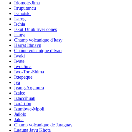
Iriomote-Jima
Irruputuncu
Isanotski
Isarog
Ischia
Iskut-Unuk river cones
Isluga
Champ volcanique d'Itasy
Harrat Ithnayn
Chaîne volcanique d'Ivao
Iwaki
Iwate
Iwo-Jima
Iwo-Tori-Shima
Ixtepeque
Iya
Iyang-Argapura
Izalco
Iztaccíhuatl
Izu-Tobu
Izumbwe-Mpoli
Jailolo
Jalua
Champ volcanique de Jaraguay
Laguna Jayu Khota