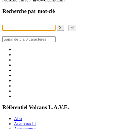
Recherche par mot-clé
X
✅
Référentiel Volcans L.A.V.E.
Abu
Acamarachi
Acatenango