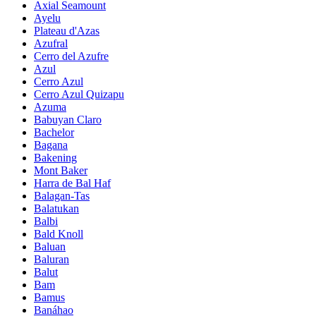
Axial Seamount
Ayelu
Plateau d'Azas
Azufral
Cerro del Azufre
Azul
Cerro Azul
Cerro Azul Quizapu
Azuma
Babuyan Claro
Bachelor
Bagana
Bakening
Mont Baker
Harra de Bal Haf
Balagan-Tas
Balatukan
Balbi
Bald Knoll
Baluan
Baluran
Balut
Bam
Bamus
Banáhao