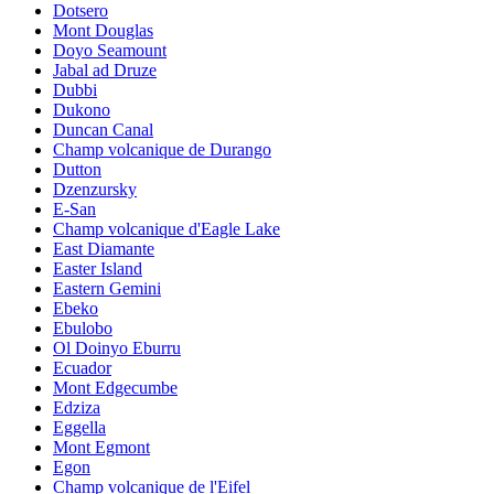
Dotsero
Mont Douglas
Doyo Seamount
Jabal ad Druze
Dubbi
Dukono
Duncan Canal
Champ volcanique de Durango
Dutton
Dzenzursky
E-San
Champ volcanique d'Eagle Lake
East Diamante
Easter Island
Eastern Gemini
Ebeko
Ebulobo
Ol Doinyo Eburru
Ecuador
Mont Edgecumbe
Edziza
Eggella
Mont Egmont
Egon
Champ volcanique de l'Eifel