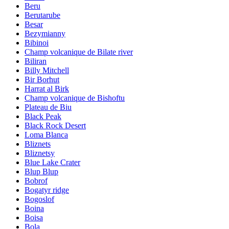
Beru
Berutarube
Besar
Bezymianny
Bibinoi
Champ volcanique de Bilate river
Biliran
Billy Mitchell
Bir Borhut
Harrat al Birk
Champ volcanique de Bishoftu
Plateau de Biu
Black Peak
Black Rock Desert
Loma Blanca
Bliznets
Bliznetsy
Blue Lake Crater
Blup Blup
Bobrof
Bogatyr ridge
Bogoslof
Boina
Boisa
Bola