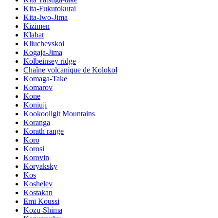
Kita-Fukutokutai
Kita-Iwo-Jima
Kizimen
Klabat
Kliuchevskoi
Kogaja-Jima
Kolbeinsey ridge
Chaîne volcanique de Kolokol
Komaga-Take
Komarov
Kone
Koniuji
Kookooligit Mountains
Koranga
Korath range
Koro
Korosi
Korovin
Koryaksky
Kos
Koshelev
Kostakan
Emi Koussi
Kozu-Shima