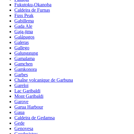
Fukutoku-Okanoba
Caldeira de Furnas
Fuss Peak
Gabillema
Gada Ale
Gaja-jima
Galápagos
Galeras
Gallego
Galunggung
Gamalama
Gamchen
Gamkonora
Garbes
Chaîne volcanique de Garbuna
Gareloi
Lac Garibaldi
Mont Garibaldi
Garove
Garua Harbour
Gaua
Caldeira de Gedamsa
Gede
Genovesa
Geodesistoy