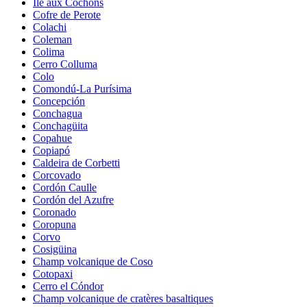
Île aux Cochons
Cofre de Perote
Colachi
Coleman
Colima
Cerro Colluma
Colo
Comondú-La Purísima
Concepción
Conchagua
Conchagüita
Copahue
Copiapó
Caldeira de Corbetti
Corcovado
Cordón Caulle
Cordón del Azufre
Coronado
Coropuna
Corvo
Cosigüina
Champ volcanique de Coso
Cotopaxi
Cerro el Cóndor
Champ volcanique de cratères basaltiques