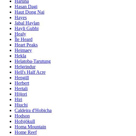
Haruna
Hasan Dagi
Haut Dong Nai
Hayes
Jabal Haylan
Hayli Gubbi
Healy
Île Heard
Heart Peaks
Heimaey
Hekla
Helatoba-Tarutung
Helgrindur
Hell's Half Acre
Hengill
Herbert
Hertali
Hijiori
Hiri
Hiuchi
Caldeira d'Hobicha
Hodson
Hofsjökull
Homa Mountain
Home Reef