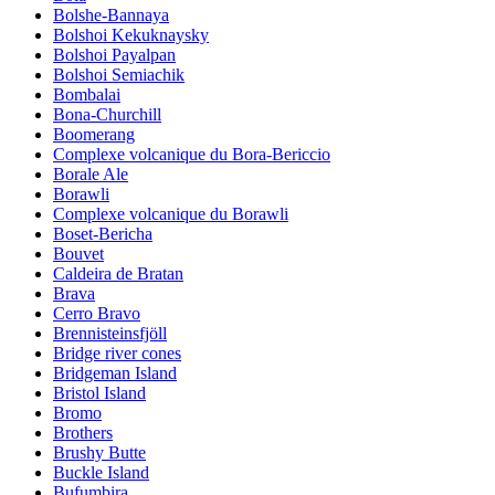
Bolshe-Bannaya
Bolshoi Kekuknaysky
Bolshoi Payalpan
Bolshoi Semiachik
Bombalai
Bona-Churchill
Boomerang
Complexe volcanique du Bora-Bericcio
Borale Ale
Borawli
Complexe volcanique du Borawli
Boset-Bericha
Bouvet
Caldeira de Bratan
Brava
Cerro Bravo
Brennisteinsfjöll
Bridge river cones
Bridgeman Island
Bristol Island
Bromo
Brothers
Brushy Butte
Buckle Island
Bufumbira