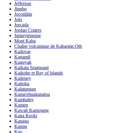
Jefferson
Jingbo
Jocotitlán
Jolo
Jorcada
Jordan Craters
Jumaytepeque
Mont Kaba
Chaîne volcanique de Kabargin Oth
Kadovar
Kagamil
Kaguyak
Kaikata Seamount
Kaikohe et Bay of Islands
Kaileney
Kaitoku
Kalatungan
Kama'ehuakanaloa
Kambalny
Kamen
Kawah Kamojang
Kana Keoki
Kanaga
Kanpu
Kao