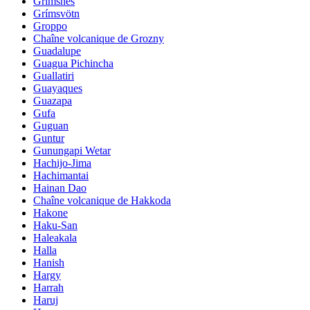
Grimsnes
Grímsvötn
Groppo
Chaîne volcanique de Grozny
Guadalupe
Guagua Pichincha
Guallatiri
Guayaques
Guazapa
Gufa
Guguan
Guntur
Gunungapi Wetar
Hachijo-Jima
Hachimantai
Hainan Dao
Chaîne volcanique de Hakkoda
Hakone
Haku-San
Haleakala
Halla
Hanish
Hargy
Harrah
Haruj