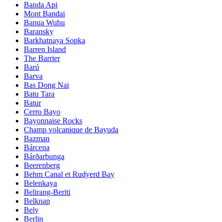
Banda Api
Mont Bandai
Banua Wuhu
Baransky
Barkhatnaya Sopka
Barren Island
The Barrier
Barú
Barva
Bas Dong Nai
Batu Tara
Batur
Cerro Bayo
Bayonnaise Rocks
Champ volcanique de Bayuda
Bazman
Bárcena
Bárðarbunga
Beerenberg
Behm Canal et Rudyerd Bay
Belenkaya
Belirang-Beriti
Belknap
Bely
Berlin