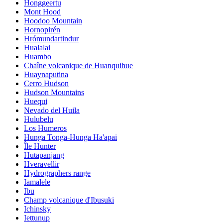
Honggeertu
Mont Hood
Hoodoo Mountain
Hornopirén
Hrómundartindur
Hualalai
Huambo
Chaîne volcanique de Huanquihue
Huaynaputina
Cerro Hudson
Hudson Mountains
Huequi
Nevado del Huila
Hulubelu
Los Humeros
Hunga Tonga-Hunga Ha'apai
Île Hunter
Hutapanjang
Hveravellir
Hydrographers range
Iamalele
Ibu
Champ volcanique d'Ibusuki
Ichinsky
Iettunup