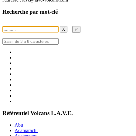
Recherche par mot-clé
X
✅
Référentiel Volcans L.A.V.E.
Abu
Acamarachi
Acatenango