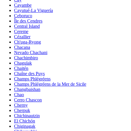
Cayambe
Cayutué-La Viguería
Ceboruco
Île des Cendres
Central Island
Cereme
Cézallier
Ch'uga-Ryong
Chacana
Nevado Chachani
Chachimbiro
Chagulak
Chaitén
Chaîne des Puys
Champs Phlégréens
Champs Phlégréens de la Mer de Sicile
Changbaishan
Chao
Cerro Chascon
Cherny
Cherpuk
Chichinautzin
El Chichón
Chiginagak