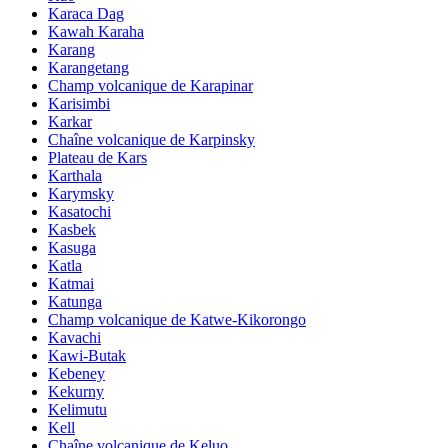
Karaca Dag
Kawah Karaha
Karang
Karangetang
Champ volcanique de Karapinar
Karisimbi
Karkar
Chaîne volcanique de Karpinsky
Plateau de Kars
Karthala
Karymsky
Kasatochi
Kasbek
Kasuga
Katla
Katmai
Katunga
Champ volcanique de Katwe-Kikorongo
Kavachi
Kawi-Butak
Kebeney
Kekurny
Kelimutu
Kell
Chaîne volcanique de Keluo