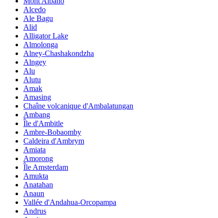
Mont Albano
Alcedo
Ale Bagu
Alid
Alligator Lake
Almolonga
Alney-Chashakondzha
Alngey
Alu
Alutu
Amak
Amasing
Chaîne volcanique d'Ambalatungan
Ambang
Île d'Ambitle
Ambre-Bobaomby
Caldeira d'Ambrym
Amiata
Amorong
Île Amsterdam
Amukta
Anatahan
Anaun
Vallée d'Andahua-Orcopampa
Andrus