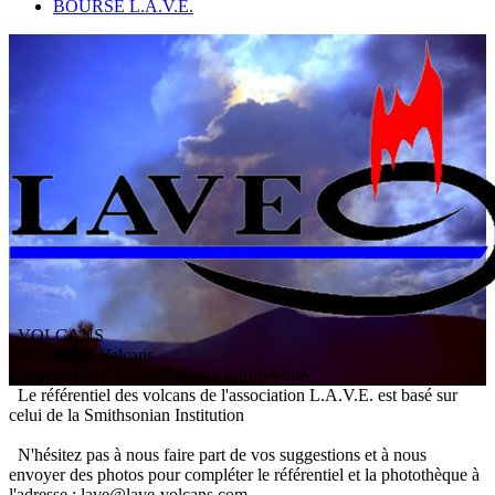
BOURSE L.A.V.E.
VOLCANS
/ Référentiel Volcans
L
'
A
ssociation
V
olcanologique
E
uropéenne
Le référentiel des volcans de l'association L.A.V.E. est basé sur
celui de la Smithsonian Institution
N'hésitez pas à nous faire part de vos suggestions et à nous
envoyer des photos pour compléter le référentiel et la photothèque à
l'adresse : lave@lave-volcans.com