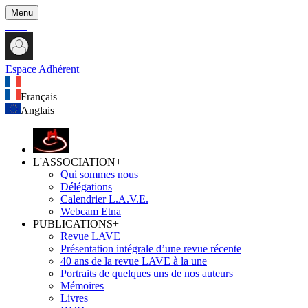
Menu
Espace Adhérent
Français
Anglais
L'ASSOCIATION
+
Qui sommes nous
Délégations
Calendrier L.A.V.E.
Webcam Etna
PUBLICATIONS
+
Revue LAVE
Présentation intégrale d’une revue récente
40 ans de la revue LAVE à la une
Portraits de quelques uns de nos auteurs
Mémoires
Livres