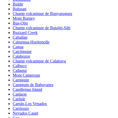
Buldir
Bulusan
Champ volcanique de Bunyaruguru
Mont Burney
Bus-Obo
Champ volcanique de Butajiri-Silti
Buzzard Creek
Cabalían
Caburgua-Huelemolle
Cagua
Caichinque
Calabozos
Champ volcanique de Calatrava
Calbuco
Callaqui
Mont Cameroun
Camiguin
Camiguin de Babuyanes
Candlemas Island
Canlaon
Carlisle
Carrán-Los Venados
Carrizozo
Nevados Casiri
Cay