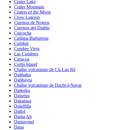
Crater Lake
Crater Mountain
Craters of the Moon
Crow Lagoon
Cuernos de Negros
Cuernos del Diablo
Cuicocha
Cuilapa-Barbarena
Cumbal
Cumbre Vieja
Las Cumbres
Curacoa
Curtis Island
Chaîne volcanique de Cù-Lao Ré
Dabbahu
Dabbayra
Chaîne volcanique de Dacht-I-Navar
Daikoku
Daisetsu
Dakataua
Dalaffilla
Dallol
Dama Ali
Damavend
Dana