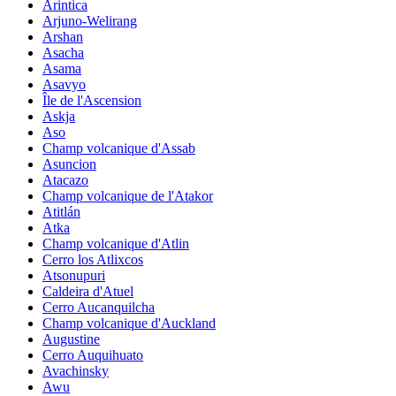
Arintica
Arjuno-Welirang
Arshan
Asacha
Asama
Asavyo
Île de l'Ascension
Askja
Aso
Champ volcanique d'Assab
Asuncion
Atacazo
Champ volcanique de l'Atakor
Atitlán
Atka
Champ volcanique d'Atlin
Cerro los Atlixcos
Atsonupuri
Caldeira d'Atuel
Cerro Aucanquilcha
Champ volcanique d'Auckland
Augustine
Cerro Auquihuato
Avachinsky
Awu