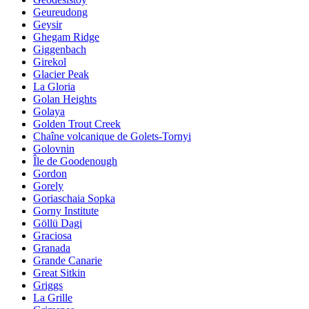
Geureudong
Geysir
Ghegam Ridge
Giggenbach
Girekol
Glacier Peak
La Gloria
Golan Heights
Golaya
Golden Trout Creek
Chaîne volcanique de Golets-Tornyi
Golovnin
Île de Goodenough
Gordon
Gorely
Goriaschaia Sopka
Gorny Institute
Göllü Dagi
Graciosa
Granada
Grande Canarie
Great Sitkin
Griggs
La Grille