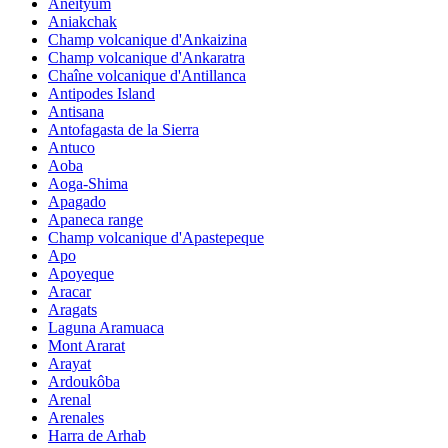
Aneityum
Aniakchak
Champ volcanique d'Ankaizina
Champ volcanique d'Ankaratra
Chaîne volcanique d'Antillanca
Antipodes Island
Antisana
Antofagasta de la Sierra
Antuco
Aoba
Aoga-Shima
Apagado
Apaneca range
Champ volcanique d'Apastepeque
Apo
Apoyeque
Aracar
Aragats
Laguna Aramuaca
Mont Ararat
Arayat
Ardoukôba
Arenal
Arenales
Harra de Arhab