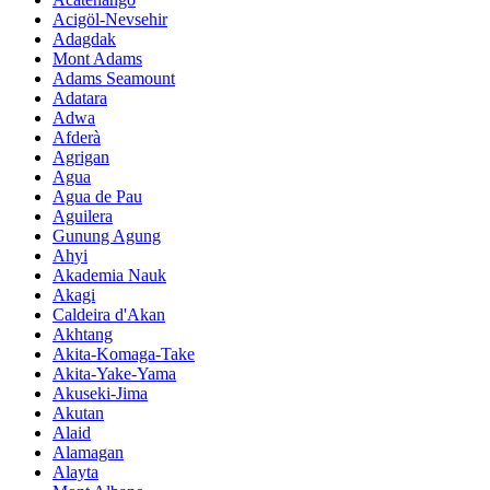
Acigöl-Nevsehir
Adagdak
Mont Adams
Adams Seamount
Adatara
Adwa
Afderà
Agrigan
Agua
Agua de Pau
Aguilera
Gunung Agung
Ahyi
Akademia Nauk
Akagi
Caldeira d'Akan
Akhtang
Akita-Komaga-Take
Akita-Yake-Yama
Akuseki-Jima
Akutan
Alaid
Alamagan
Alayta