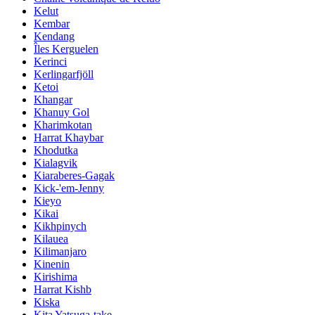
Kelut
Kembar
Kendang
Îles Kerguelen
Kerinci
Kerlingarfjöll
Ketoi
Khangar
Khanuy Gol
Kharimkotan
Harrat Khaybar
Khodutka
Kialagvik
Kiaraberes-Gagak
Kick-'em-Jenny
Kieyo
Kikai
Kikhpinych
Kilauea
Kilimanjaro
Kinenin
Kirishima
Harrat Kishb
Kiska
Kita Yatsuga-take