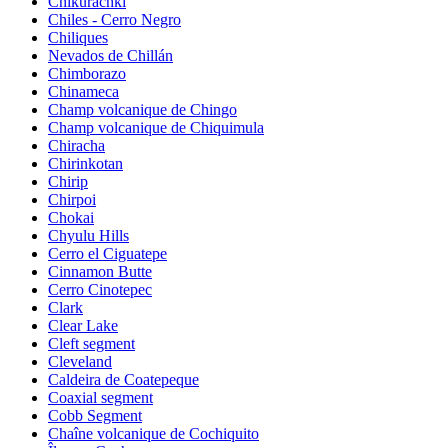
Chikurachki
Chiles - Cerro Negro
Chiliques
Nevados de Chillán
Chimborazo
Chinameca
Champ volcanique de Chingo
Champ volcanique de Chiquimula
Chiracha
Chirinkotan
Chirip
Chirpoi
Chokai
Chyulu Hills
Cerro el Ciguatepe
Cinnamon Butte
Cerro Cinotepec
Clark
Clear Lake
Cleft segment
Cleveland
Caldeira de Coatepeque
Coaxial segment
Cobb Segment
Chaîne volcanique de Cochiquito