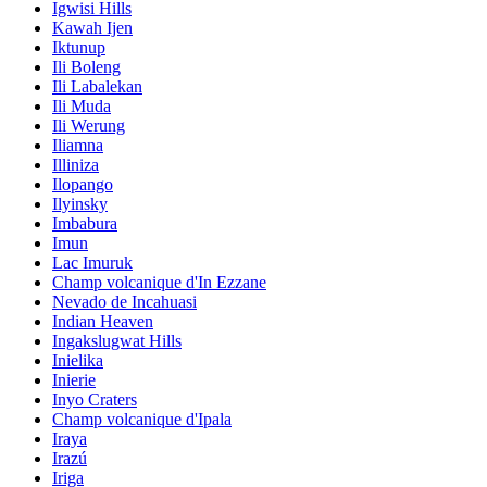
Igwisi Hills
Kawah Ijen
Iktunup
Ili Boleng
Ili Labalekan
Ili Muda
Ili Werung
Iliamna
Illiniza
Ilopango
Ilyinsky
Imbabura
Imun
Lac Imuruk
Champ volcanique d'In Ezzane
Nevado de Incahuasi
Indian Heaven
Ingakslugwat Hills
Inielika
Inierie
Inyo Craters
Champ volcanique d'Ipala
Iraya
Irazú
Iriga