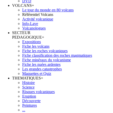
DVD
VOLCANS
+
Le tour du monde en 80 volcans
Référentiel Volcans
Activité volcanique
Info-Lave
Volcanologues
SECTEUR
PEDAGOGIQUE
+
Expositions
Fiche les volcans
Fiche les roches volcaniques
Fiche classification des roches magmatiques
Fiche minéraux du volcanisme
Fiche les nuées ardentes
Les grandes catastrophes
Maquettes et Quiz
THEMATIQUES
+
Histoire
Science
Risques volcaniques
Eruption
Découverte
Peintures
...