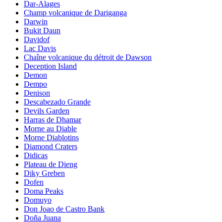
Dar-Alages
Champ volcanique de Dariganga
Darwin
Bukit Daun
Davidof
Lac Davis
Chaîne volcanique du détroit de Dawson
Deception Island
Demon
Dempo
Denison
Descabezado Grande
Devils Garden
Harras de Dhamar
Morne au Diable
Morne Diablotins
Diamond Craters
Didicas
Plateau de Dieng
Diky Greben
Dofen
Doma Peaks
Domuyo
Don Joao de Castro Bank
Doña Juana