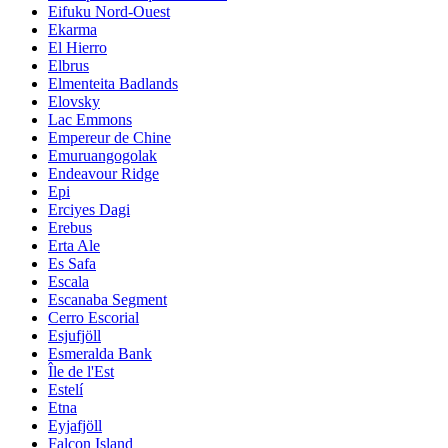
Eifuku Nord-Ouest
Ekarma
El Hierro
Elbrus
Elmenteita Badlands
Elovsky
Lac Emmons
Empereur de Chine
Emuruangogolak
Endeavour Ridge
Epi
Erciyes Dagi
Erebus
Erta Ale
Es Safa
Escala
Escanaba Segment
Cerro Escorial
Esjufjöll
Esmeralda Bank
Île de l'Est
Estelí
Etna
Eyjafjöll
Falcon Island