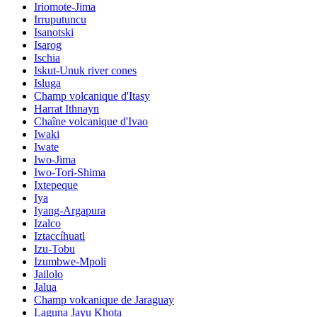
Iriomote-Jima
Irruputuncu
Isanotski
Isarog
Ischia
Iskut-Unuk river cones
Isluga
Champ volcanique d'Itasy
Harrat Ithnayn
Chaîne volcanique d'Ivao
Iwaki
Iwate
Iwo-Jima
Iwo-Tori-Shima
Ixtepeque
Iya
Iyang-Argapura
Izalco
Iztaccíhuatl
Izu-Tobu
Izumbwe-Mpoli
Jailolo
Jalua
Champ volcanique de Jaraguay
Laguna Jayu Khota