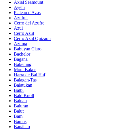
Axial Seamount
Ayelu
Plateau d'Azas
Azufral
Cerro del Azufre
Azul
Cerro Azul
Cerro Azul Quizapu
Azuma
Babuyan Claro
Bachelor
Bagana
Bakening
Mont Baker
Harra de Bal Haf
Balagan-Tas
Balatukan
Balbi
Bald Knoll
Baluan
Baluran
Balut
Bam
Bamus
Banáhao