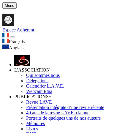
Menu
Espace Adhérent
Français
Anglais
L'ASSOCIATION
+
Qui sommes nous
Délégations
Calendrier L.A.V.E.
Webcam Etna
PUBLICATIONS
+
Revue LAVE
Présentation intégrale d’une revue récente
40 ans de la revue LAVE à la une
Portraits de quelques uns de nos auteurs
Mémoires
Livres