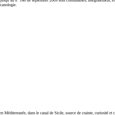
squ’au n° 140 de septembre 2009 sont consultables, intégralement, en l
lcanologie.
n Méditerranée, dans le canal de Sicile, source de crainte, curiosité et c