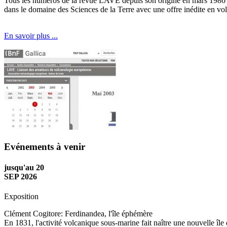
Tous les numéros de la revue LAVE depuis son origine en mars 1986 ju
dans le domaine des Sciences de la Terre avec une offre inédite en vo
En savoir plus ...
Evénements à venir
jusqu'au 20
SEP 2026
Exposition
Clément Cogitore: Ferdinandea, l'île éphémère
En 1831, l'activité volcanique sous-marine fait naître une nouvelle île e