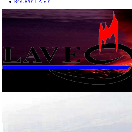
BOURSE L.A.V.E.
L
'
A
ssociation
V
olcanologique
E
uropéenne