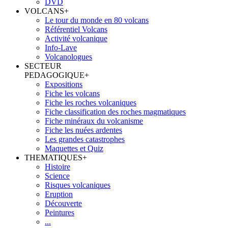
DVD
VOLCANS
+
Le tour du monde en 80 volcans
Référentiel Volcans
Activité volcanique
Info-Lave
Volcanologues
SECTEUR
PEDAGOGIQUE
+
Expositions
Fiche les volcans
Fiche les roches volcaniques
Fiche classification des roches magmatiques
Fiche minéraux du volcanisme
Fiche les nuées ardentes
Les grandes catastrophes
Maquettes et Quiz
THEMATIQUES
+
Histoire
Science
Risques volcaniques
Eruption
Découverte
Peintures
...