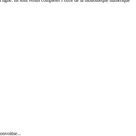
igne. Ils sont venus compléter l’offre de la bibliothèque numérique
onvoitise...