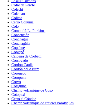
Île aux Cochons
Cofre de Perote
Colachi
Coleman
Colima
Cerro Colluma
Colo
Comondú-La Purísima
Concepción
Conchagua
Conchagüita
Copahue
Copiapó
Caldeira de Corbetti
Corcovado
Cordón Caulle
Cordón del Azufre
Coronado
Coropuna
Corvo
Cosigüina
Champ volcanique de Coso
Cotopaxi
Cerro el Cóndor
Champ volcanique de cratères basaltiques