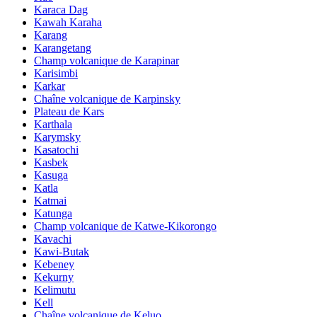
Karaca Dag
Kawah Karaha
Karang
Karangetang
Champ volcanique de Karapinar
Karisimbi
Karkar
Chaîne volcanique de Karpinsky
Plateau de Kars
Karthala
Karymsky
Kasatochi
Kasbek
Kasuga
Katla
Katmai
Katunga
Champ volcanique de Katwe-Kikorongo
Kavachi
Kawi-Butak
Kebeney
Kekurny
Kelimutu
Kell
Chaîne volcanique de Keluo