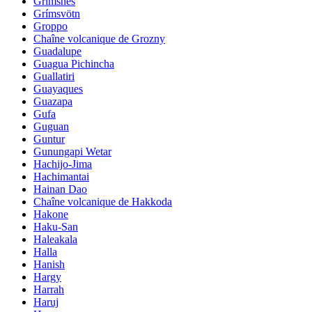
Grimsnes
Grímsvötn
Groppo
Chaîne volcanique de Grozny
Guadalupe
Guagua Pichincha
Guallatiri
Guayaques
Guazapa
Gufa
Guguan
Guntur
Gunungapi Wetar
Hachijo-Jima
Hachimantai
Hainan Dao
Chaîne volcanique de Hakkoda
Hakone
Haku-San
Haleakala
Halla
Hanish
Hargy
Harrah
Haruj