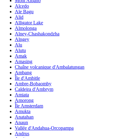
Mont Albano
Alcedo
Ale Bagu
Alid
Alligator Lake
Almolonga
Alney-Chashakondzha
Alngey
Alu
Alutu
Amak
Amasing
Chaîne volcanique d'Ambalatungan
Ambang
Île d'Ambitle
Ambre-Bobaomby
Caldeira d'Ambrym
Amiata
Amorong
Île Amsterdam
Amukta
Anatahan
Anaun
Vallée d'Andahua-Orcopampa
Andrus