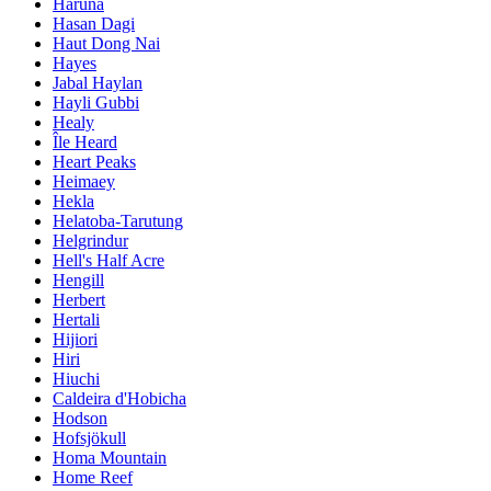
Haruna
Hasan Dagi
Haut Dong Nai
Hayes
Jabal Haylan
Hayli Gubbi
Healy
Île Heard
Heart Peaks
Heimaey
Hekla
Helatoba-Tarutung
Helgrindur
Hell's Half Acre
Hengill
Herbert
Hertali
Hijiori
Hiri
Hiuchi
Caldeira d'Hobicha
Hodson
Hofsjökull
Homa Mountain
Home Reef