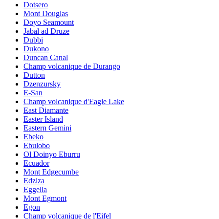
Dotsero
Mont Douglas
Doyo Seamount
Jabal ad Druze
Dubbi
Dukono
Duncan Canal
Champ volcanique de Durango
Dutton
Dzenzursky
E-San
Champ volcanique d'Eagle Lake
East Diamante
Easter Island
Eastern Gemini
Ebeko
Ebulobo
Ol Doinyo Eburru
Ecuador
Mont Edgecumbe
Edziza
Eggella
Mont Egmont
Egon
Champ volcanique de l'Eifel