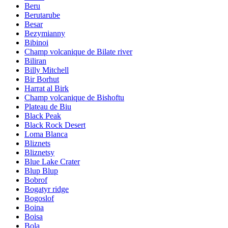
Beru
Berutarube
Besar
Bezymianny
Bibinoi
Champ volcanique de Bilate river
Biliran
Billy Mitchell
Bir Borhut
Harrat al Birk
Champ volcanique de Bishoftu
Plateau de Biu
Black Peak
Black Rock Desert
Loma Blanca
Bliznets
Bliznetsy
Blue Lake Crater
Blup Blup
Bobrof
Bogatyr ridge
Bogoslof
Boina
Boisa
Bola