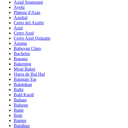
Axial Seamount
Ayelu
Plateau d'Azas
Azufral
Cerro del Azufre
Azul
Cerro Azul
Cerro Azul Quizapu
Azuma
Babuyan Claro
Bachelor
Bagana
Bakening
Mont Baker
Harra de Bal Haf
Balagan-Tas
Balatukan
Balbi
Bald Knoll
Baluan
Baluran
Balut
Bam
Bamus
Banáhao