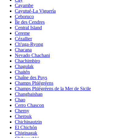
Cayambe
Cayutué-La Viguería
Ceboruco
Île des Cendres
Central Island
Cereme
Cézallier
Ch'uga-Ryong
Chacana
Nevado Chachani
Chachimbiro
Chagulak
Chaitén
Chaîne des Puys
Champs Phlégréens
Champs Phlégréens de la Mer de Sicile
Changbaishan
Chao
Cerro Chascon
Cherny
Cherpuk
Chichinautzin
El Chichón
Chiginagak