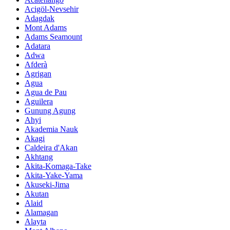
Acigöl-Nevsehir
Adagdak
Mont Adams
Adams Seamount
Adatara
Adwa
Afderà
Agrigan
Agua
Agua de Pau
Aguilera
Gunung Agung
Ahyi
Akademia Nauk
Akagi
Caldeira d'Akan
Akhtang
Akita-Komaga-Take
Akita-Yake-Yama
Akuseki-Jima
Akutan
Alaid
Alamagan
Alayta