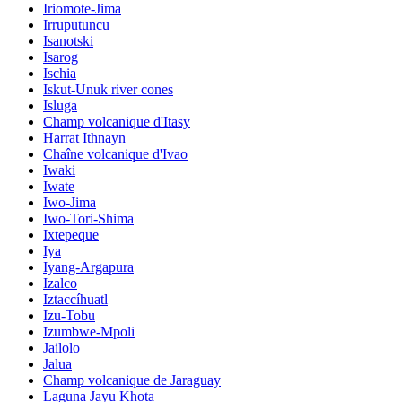
Iriomote-Jima
Irruputuncu
Isanotski
Isarog
Ischia
Iskut-Unuk river cones
Isluga
Champ volcanique d'Itasy
Harrat Ithnayn
Chaîne volcanique d'Ivao
Iwaki
Iwate
Iwo-Jima
Iwo-Tori-Shima
Ixtepeque
Iya
Iyang-Argapura
Izalco
Iztaccíhuatl
Izu-Tobu
Izumbwe-Mpoli
Jailolo
Jalua
Champ volcanique de Jaraguay
Laguna Jayu Khota