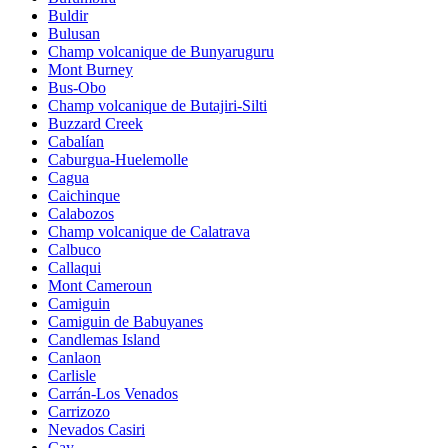
Buldir
Bulusan
Champ volcanique de Bunyaruguru
Mont Burney
Bus-Obo
Champ volcanique de Butajiri-Silti
Buzzard Creek
Cabalían
Caburgua-Huelemolle
Cagua
Caichinque
Calabozos
Champ volcanique de Calatrava
Calbuco
Callaqui
Mont Cameroun
Camiguin
Camiguin de Babuyanes
Candlemas Island
Canlaon
Carlisle
Carrán-Los Venados
Carrizozo
Nevados Casiri
Cay