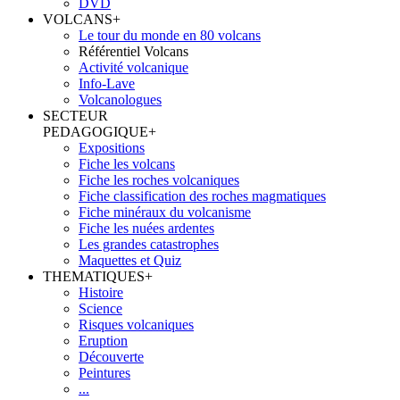
DVD
VOLCANS
+
Le tour du monde en 80 volcans
Référentiel Volcans
Activité volcanique
Info-Lave
Volcanologues
SECTEUR
PEDAGOGIQUE
+
Expositions
Fiche les volcans
Fiche les roches volcaniques
Fiche classification des roches magmatiques
Fiche minéraux du volcanisme
Fiche les nuées ardentes
Les grandes catastrophes
Maquettes et Quiz
THEMATIQUES
+
Histoire
Science
Risques volcaniques
Eruption
Découverte
Peintures
...