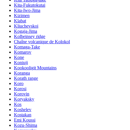
Kita-Fukutokutai
Kita-Iwo-Jima
Kizimen
Klabat
Kliuchevskoi
Kogaja-Jima
Kolbeinsey ridge
Chaîne volcanique de Kolokol
Komaga-Take
Komarov
Kone
Koniuji
Kookooligit Mountains
Koranga
Korath range
Koro
Korosi
Korovin
Koryaksky
Kos
Koshelev
Kostakan
Emi Koussi
Kozu-Shima