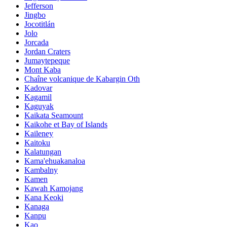
Jefferson
Jingbo
Jocotitlán
Jolo
Jorcada
Jordan Craters
Jumaytepeque
Mont Kaba
Chaîne volcanique de Kabargin Oth
Kadovar
Kagamil
Kaguyak
Kaikata Seamount
Kaikohe et Bay of Islands
Kaileney
Kaitoku
Kalatungan
Kama'ehuakanaloa
Kambalny
Kamen
Kawah Kamojang
Kana Keoki
Kanaga
Kanpu
Kao