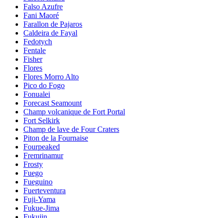
Falso Azufre
Fani Maoré
Farallon de Pajaros
Caldeira de Fayal
Fedotych
Fentale
Fisher
Flores
Flores Morro Alto
Pico do Fogo
Fonualei
Forecast Seamount
Champ volcanique de Fort Portal
Fort Selkirk
Champ de lave de Four Craters
Piton de la Fournaise
Fourpeaked
Fremrinamur
Frosty
Fuego
Fueguino
Fuerteventura
Fuji-Yama
Fukue-Jima
Fukujin