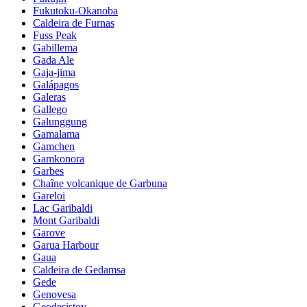
Fukutoku-Okanoba
Caldeira de Furnas
Fuss Peak
Gabillema
Gada Ale
Gaja-jima
Galápagos
Galeras
Gallego
Galunggung
Gamalama
Gamchen
Gamkonora
Garbes
Chaîne volcanique de Garbuna
Gareloi
Lac Garibaldi
Mont Garibaldi
Garove
Garua Harbour
Gaua
Caldeira de Gedamsa
Gede
Genovesa
Geodesistoy