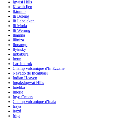
Igwisi Hills
Kawah Ijen
Iktunup
Ili Boleng
Ili Labalekan
Ili Muda
Ili Werung
Iliamna
Illiniza
Ilopango
Ilyinsky
Imbabura
Imun
Lac Imuruk
Champ volcanique d'In Ezzane
Nevado de Incahuasi
Indian Heaven
Ingakslugwat Hills
Inielika
Inierie
Inyo Craters
Champ volcanique d'Ipala
Iraya
Irazú
Iriga