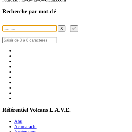
Recherche par mot-clé
X
✅
Référentiel Volcans L.A.V.E.
Abu
Acamarachi
Acatenango