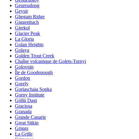
Geureudong
Geysir
Ghegam Ridge
Giggenbach
Girekol
Glacier Peak
La Gloria
Golan Heights
Golaya
Golden Trout Creek
Chaîne volcanique de Golets-Tornyi
Golovnin
Île de Goodenough
Gordon
Gorely
Goriaschaia Sopka
Gorny Institute
Göllü Dagi
Graciosa
Granada
Grande Canarie
Great Sitkin
Griggs
La Grille