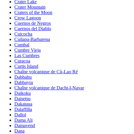
Crater Lake
Crater Mountain
Craters of the Moon
Crow Lagoon
Cuernos de Negros
Cuernos del Diablo
Cuicocha
Cuilapa-Barbarena
Cumbal
Cumbre Vieja
Las Cumbres
Curacoa
Curtis Island
Chaîne volcanique de Cù-Lao Ré
Dabbahu
Dabbayra
Chaîne volcanique de Dacht-I-Navar
Daikoku
Daisetsu
Dakataua
Dalaffilla
Dallol
Dama Ali
Damavend
Dana