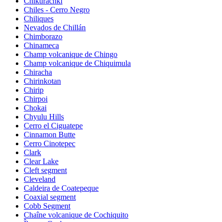
Chikurachki
Chiles - Cerro Negro
Chiliques
Nevados de Chillán
Chimborazo
Chinameca
Champ volcanique de Chingo
Champ volcanique de Chiquimula
Chiracha
Chirinkotan
Chirip
Chirpoi
Chokai
Chyulu Hills
Cerro el Ciguatepe
Cinnamon Butte
Cerro Cinotepec
Clark
Clear Lake
Cleft segment
Cleveland
Caldeira de Coatepeque
Coaxial segment
Cobb Segment
Chaîne volcanique de Cochiquito