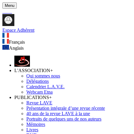
Menu
Espace Adhérent
Français
Anglais
L'ASSOCIATION
+
Qui sommes nous
Délégations
Calendrier L.A.V.E.
Webcam Etna
PUBLICATIONS
+
Revue LAVE
Présentation intégrale d’une revue récente
40 ans de la revue LAVE à la une
Portraits de quelques uns de nos auteurs
Mémoires
Livres