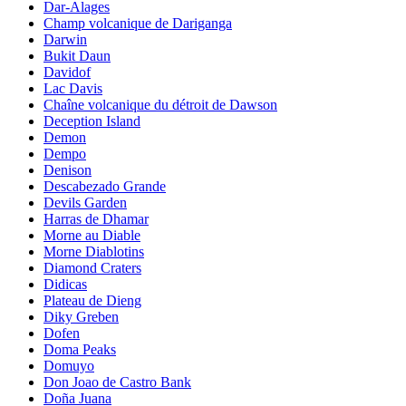
Dar-Alages
Champ volcanique de Dariganga
Darwin
Bukit Daun
Davidof
Lac Davis
Chaîne volcanique du détroit de Dawson
Deception Island
Demon
Dempo
Denison
Descabezado Grande
Devils Garden
Harras de Dhamar
Morne au Diable
Morne Diablotins
Diamond Craters
Didicas
Plateau de Dieng
Diky Greben
Dofen
Doma Peaks
Domuyo
Don Joao de Castro Bank
Doña Juana