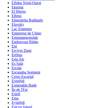
Eifuku Nord-Ouest
Ekarma
El Hierro
Elbrus
Elmenteita Badlands
Elovsky
Lac Emmons
Empereur de Chine
Emuruangogolak
Endeavour Ridge
Epi
Erciyes Dagi
Erebus
Erta Ale
Es Safa
Escala
Escanaba Segment
Cerro Escorial
Esjufjöll
Esmeralda Bank
Île de l'Est
Estelí
Etna
Eyjafjöll
Falcon Island