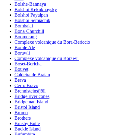
Bolshe-Bannaya
Bolshoi Kekuknaysky
Bolshoi Payalpan
Bolshoi Semiachik
Bombalai
Bona-Churchill
Boomerang
Complexe volcanique du Bora-Bericcio
Borale Ale
Borawli
Complexe volcanique du Borawli
Boset-Bericha
Bouvet
Caldeira de Bratan
Brava
Cerro Bravo
Brennisteinsfjöll
Bridge river cones
Bridgeman Island
Bristol Island
Bromo
Brothers
Brushy Butte
Buckle Island
Bufumbira