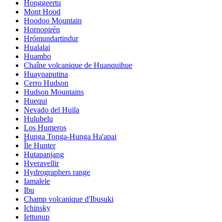
Honggeertu
Mont Hood
Hoodoo Mountain
Hornopirén
Hrómundartindur
Hualalai
Huambo
Chaîne volcanique de Huanquihue
Huaynaputina
Cerro Hudson
Hudson Mountains
Huequi
Nevado del Huila
Hulubelu
Los Humeros
Hunga Tonga-Hunga Ha'apai
Île Hunter
Hutapanjang
Hveravellir
Hydrographers range
Iamalele
Ibu
Champ volcanique d'Ibusuki
Ichinsky
Iettunup