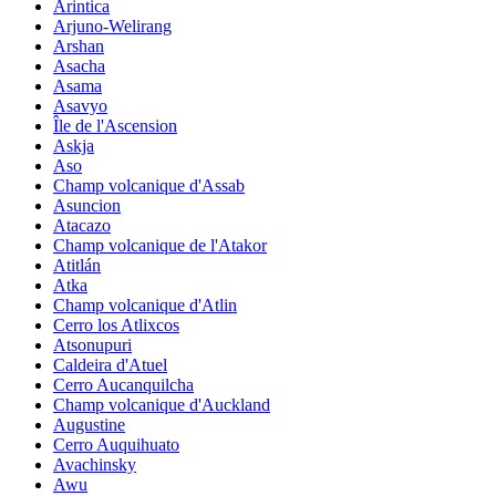
Arintica
Arjuno-Welirang
Arshan
Asacha
Asama
Asavyo
Île de l'Ascension
Askja
Aso
Champ volcanique d'Assab
Asuncion
Atacazo
Champ volcanique de l'Atakor
Atitlán
Atka
Champ volcanique d'Atlin
Cerro los Atlixcos
Atsonupuri
Caldeira d'Atuel
Cerro Aucanquilcha
Champ volcanique d'Auckland
Augustine
Cerro Auquihuato
Avachinsky
Awu