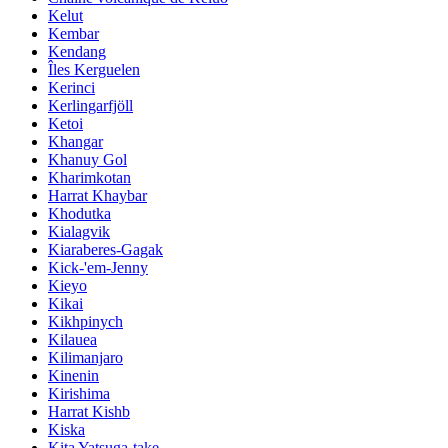
Kelut
Kembar
Kendang
Îles Kerguelen
Kerinci
Kerlingarfjöll
Ketoi
Khangar
Khanuy Gol
Kharimkotan
Harrat Khaybar
Khodutka
Kialagvik
Kiaraberes-Gagak
Kick-'em-Jenny
Kieyo
Kikai
Kikhpinych
Kilauea
Kilimanjaro
Kinenin
Kirishima
Harrat Kishb
Kiska
Kita Yatsuga-take