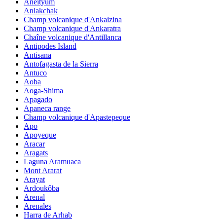
Aneityum
Aniakchak
Champ volcanique d'Ankaizina
Champ volcanique d'Ankaratra
Chaîne volcanique d'Antillanca
Antipodes Island
Antisana
Antofagasta de la Sierra
Antuco
Aoba
Aoga-Shima
Apagado
Apaneca range
Champ volcanique d'Apastepeque
Apo
Apoyeque
Aracar
Aragats
Laguna Aramuaca
Mont Ararat
Arayat
Ardoukôba
Arenal
Arenales
Harra de Arhab