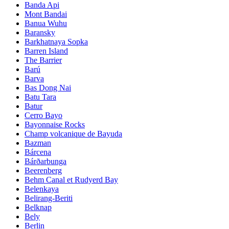
Banda Api
Mont Bandai
Banua Wuhu
Baransky
Barkhatnaya Sopka
Barren Island
The Barrier
Barú
Barva
Bas Dong Nai
Batu Tara
Batur
Cerro Bayo
Bayonnaise Rocks
Champ volcanique de Bayuda
Bazman
Bárcena
Bárðarbunga
Beerenberg
Behm Canal et Rudyerd Bay
Belenkaya
Belirang-Beriti
Belknap
Bely
Berlin