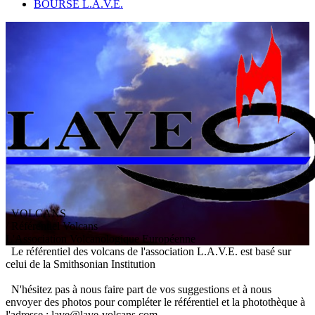
BOURSE L.A.V.E.
VOLCANS
/ Référentiel Volcans
L
'
A
ssociation
V
olcanologique
E
uropéenne
Le référentiel des volcans de l'association L.A.V.E. est basé sur
celui de la Smithsonian Institution
N'hésitez pas à nous faire part de vos suggestions et à nous
envoyer des photos pour compléter le référentiel et la photothèque à
l'adresse : lave@lave-volcans.com