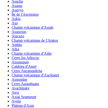
Asacha
Asama
Asavyo
Île de l'Ascension
Askja
Aso
Champ volcanique d'Assab
Asuncion
Atacazo
Champ volcanique de l'Atakor
Atitlán
Atka
Champ volcanique d'Atlin
Cerro los Atlixcos
Atsonupuri
Caldeira d'Atuel
Cerro Aucanquilcha
Champ volcanique d'Auckland
Augustine
Cerro Auquihuato
Avachinsky
Awu
Axial Seamount
Ayelu
Plateau d'Azas