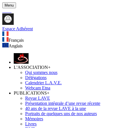
Menu
Espace Adhérent
Français
Anglais
L'ASSOCIATION
+
Qui sommes nous
Délégations
Calendrier L.A.V.E.
Webcam Etna
PUBLICATIONS
+
Revue LAVE
Présentation intégrale d’une revue récente
40 ans de la revue LAVE à la une
Portraits de quelques uns de nos auteurs
Mémoires
Livres