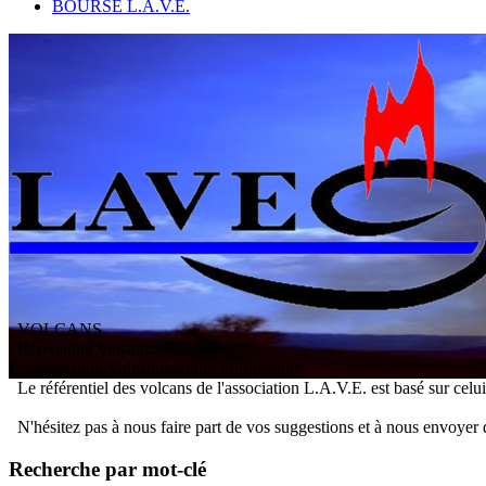
BOURSE L.A.V.E.
VOLCANS
/ Référentiel Volcans
L
'
A
ssociation
V
olcanologique
E
uropéenne
Le référentiel des volcans de l'association L.A.V.E. est basé sur celu
N'hésitez pas à nous faire part de vos suggestions et à nous envoyer 
Recherche par mot-clé