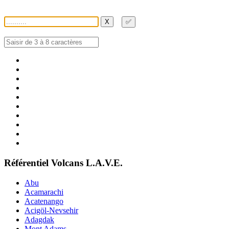
X
✅
Référentiel Volcans L.A.V.E.
Abu
Acamarachi
Acatenango
Acigöl-Nevsehir
Adagdak
Mont Adams