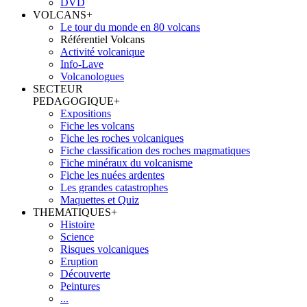
DVD
VOLCANS
+
Le tour du monde en 80 volcans
Référentiel Volcans
Activité volcanique
Info-Lave
Volcanologues
SECTEUR
PEDAGOGIQUE
+
Expositions
Fiche les volcans
Fiche les roches volcaniques
Fiche classification des roches magmatiques
Fiche minéraux du volcanisme
Fiche les nuées ardentes
Les grandes catastrophes
Maquettes et Quiz
THEMATIQUES
+
Histoire
Science
Risques volcaniques
Eruption
Découverte
Peintures
...