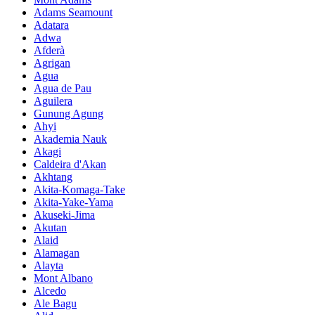
Adams Seamount
Adatara
Adwa
Afderà
Agrigan
Agua
Agua de Pau
Aguilera
Gunung Agung
Ahyi
Akademia Nauk
Akagi
Caldeira d'Akan
Akhtang
Akita-Komaga-Take
Akita-Yake-Yama
Akuseki-Jima
Akutan
Alaid
Alamagan
Alayta
Mont Albano
Alcedo
Ale Bagu