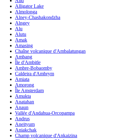
Alid
Alligator Lake
Almolonga
Alney-Chashakondzha
Alngey
Alu
Alutu
Amak
Amasing
Chaîne volcanique d'Ambalatungan
Ambang
Île d'Ambitle
Ambre-Bobaomby
Caldeira d'Ambrym
Amiata
Amorong
Île Amsterdam
Amukta
Anatahan
Anaun
Vallée d'Andahua-Orcopampa
Andrus
Aneityum
Aniakchak
Champ volcanique d'Ankaizina