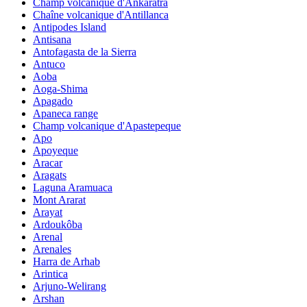
Champ volcanique d'Ankaratra
Chaîne volcanique d'Antillanca
Antipodes Island
Antisana
Antofagasta de la Sierra
Antuco
Aoba
Aoga-Shima
Apagado
Apaneca range
Champ volcanique d'Apastepeque
Apo
Apoyeque
Aracar
Aragats
Laguna Aramuaca
Mont Ararat
Arayat
Ardoukôba
Arenal
Arenales
Harra de Arhab
Arintica
Arjuno-Welirang
Arshan